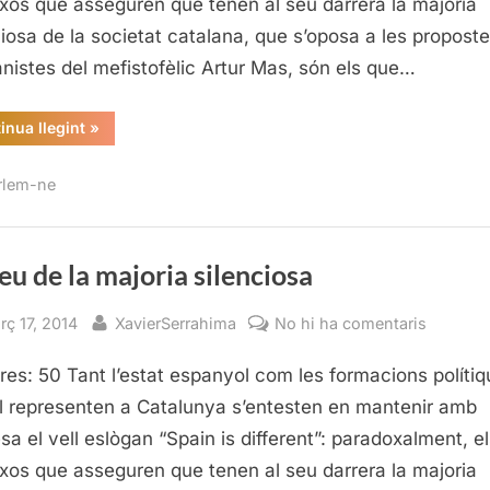
xos que asseguren que tenen al seu darrera la majoria
silencio
ciosa de la societat catalana, que s’oposa a les propost
anistes del mefistofèlic Artur Mas, són els que…
“La
inua llegint
»
veu
de
la
rlem-ne
majoria
silenciosa”
eu de la majoria silenciosa
sted
By
a
rç 17, 2014
XavierSerrahima
No hi ha comentaris
La
res: 50 Tant l’estat espanyol com les formacions políti
veu
de
l representen a Catalunya s’entesten en mantenir amb
la
sa el vell eslògan “Spain is different”: paradoxalment, e
majoria
xos que asseguren que tenen al seu darrera la majoria
silencio