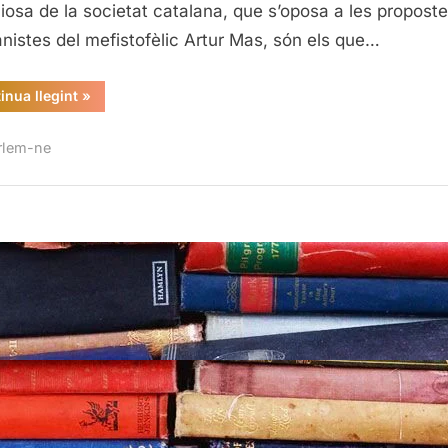
ciosa de la societat catalana, que s’oposa a les propost
anistes del mefistofèlic Artur Mas, són els que…
“La
inua llegint
»
veu
de
la
rlem-ne
majoria
silenciosa”