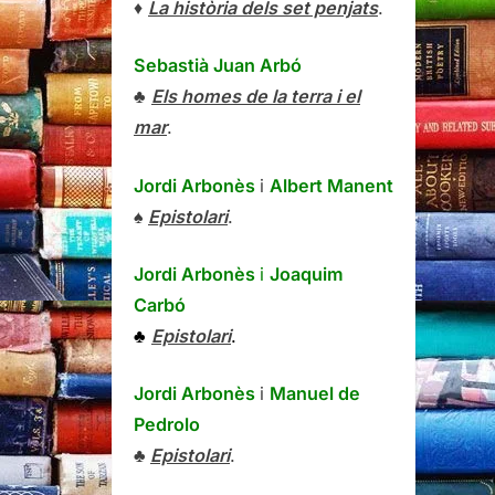
♦
La història dels set penjats
.
Sebastià Juan Arbó
♣
Els homes de la terra i el
mar
.
Jordi Arbonès
i
Albert Manent
♠
Epistolari
.
Jordi Arbonès
i
Joaquim
Carbó
♣
Epistolari
.
Jordi Arbonès
i
Manuel de
Pedrolo
♣
Epistolari
.