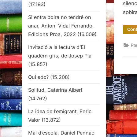
silen
(17.193)
sobir
Si entra boira no tendré on
anar, Antoni Vidal Ferrando,
Cont
Edicions Proa, 2022
(16.009)
Pa
Invitació a la lectura d’El
quadern gris, de Josep Pla
(15.857)
Qui sóc?
(15.208)
Solitud, Caterina Albert
(14.762)
La idea de l’emigrant, Enric
Valor
(13.872)
Mal d’escola, Daniel Pennac