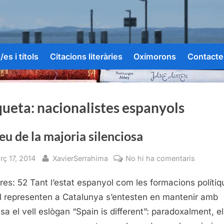
es i títols
Citacions literàries
Oxímorons
Contacte
queta:
nacionalistes espanyols
eu de la majoria silenciosa
sted
By
a
rç 17, 2014
XavierSerrahima
No hi ha comentaris
La
res: 52 Tant l’estat espanyol com les formacions polítiq
veu
de
l representen a Catalunya s’entesten en mantenir amb
la
sa el vell eslògan “Spain is different”: paradoxalment, e
majoria