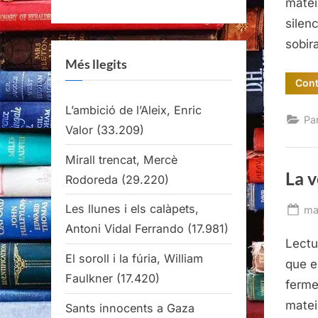
matei
silen
sobir
Més llegits
Cont
L’ambició de l’Aleix, Enric
Pa
Valor
(33.209)
Mirall trencat, Mercè
La v
Rodoreda
(29.220)
Les llunes i els calàpets,
Po
ma
on
Antoni Vidal Ferrando
(17.981)
Lectu
El soroll i la fúria, William
que e
Faulkner
(17.420)
ferme
matei
Sants innocents a Gaza