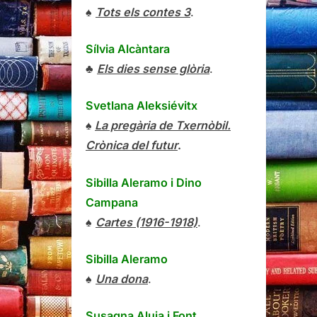
♠
Tots els contes 3
.
Sílvia Alcàntara
♣
Els dies sense glòria
.
Svetlana Aleksiévitx
♠
La pregària de Txernòbil.
Crònica del futur
.
Sibilla Aleramo
i
Dino
Campana
♠
Cartes (1916-1918)
.
Sibilla Aleramo
♠
Una dona
.
Susagna Aluja i Font