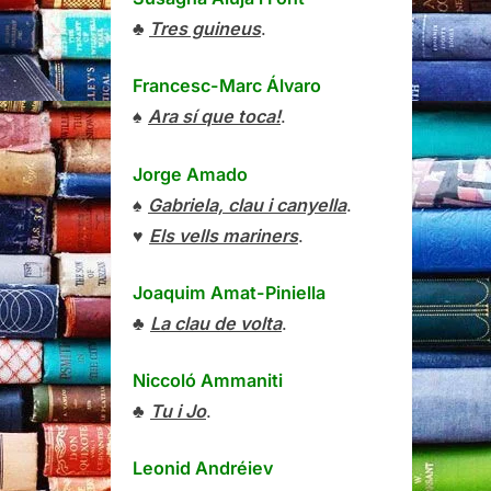
♣
Tres guineus
.
Francesc-Marc Álvaro
♠
Ara sí que toca!
.
Jorge Amado
♠
Gabriela, clau i canyella
.
♥
Els vells mariners
.
Joaquim Amat-Piniella
♣
La clau de volta
.
Niccoló Ammaniti
♣
Tu i Jo
.
Leonid Andréiev