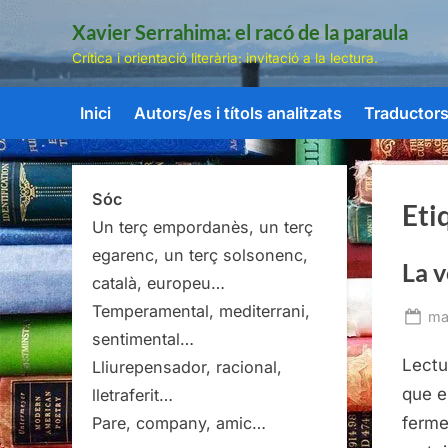
Skip
Xavier Serrahima: el racó de la paraula
to
Crítica i orientació literària: invitació a la lectura.
content
Inici
Autors/es i títols analitzats
Traductors/
Sóc
Eti
Un terç empordanès, un terç
egarenc, un terç solsonenc,
La v
català, europeu…
Temperamental, mediterrani,
Po
ma
sentimental…
on
Lectu
Lliurepensador, racional,
que e
lletraferit…
ferme
Pare, company, amic…