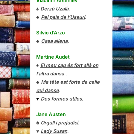
Vladímir Arséniev
♠
Derzú Uzalà
.
♣
Pel país de l’Ussuri
.
Silvio d’Arzo
♣
Casa aliena
.
Martine Audet
♠
El meu cap és fort allà on
l’altra dansa
.
♣
Ma tête est forte de celle
qui danse
.
♥
Des formes utiles
.
Jane Austen
♣
Orgull i prejudici
.
♥
Lady Susan
.