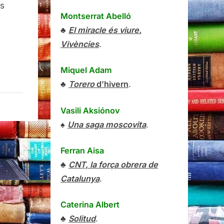
es
Montserrat Abelló
♣
El miracle és viure.
Vivències
.
Miquel Adam
♣
Torero
d’hivern
.
Vasili Aksiónov
♠
Una saga moscovita
.
Ferran Aisa
♣
CNT, la força obrera de
Catalunya
.
Caterina Albert
♣
Solitud
.