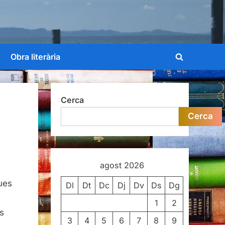
Obra literària
Toggle
search
form
Cerca
Cerca
agost 2026
ues
Dl
Dt
Dc
Dj
Dv
Ds
Dg
1
2
ls
3
4
5
6
7
8
9