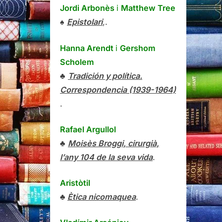
Jordi Arbonès
i
Matthew Tree
♠
Epistolari
,.
Hanna Arendt
i
Gershom
Scholem
♣
Tradición y política.
Correspondencia (1939-1964)
.
Rafael Argullol
♣
Moisès Broggi, cirurgià,
l’any 104 de la seva vida
.
Aristòtil
♣
Ètica nicomaquea
.