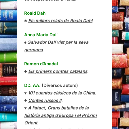
Roald Dahl
♣
Els millors relats de Roald Dahl
.
Anna Maria Dalí
♠
Salvador Dalí vist per la seva
germana
.
Ramon d’Abadal
♣
Els primers comtes catalans
.
DD. AA.
(Diversos autors)
♥
101 cuentos clásicos de la China
.
♣
Contes russos II
.
♥
A l’atac!, Grans batalles de la
història antiga d’Europa i el Pròxim
Orient
.