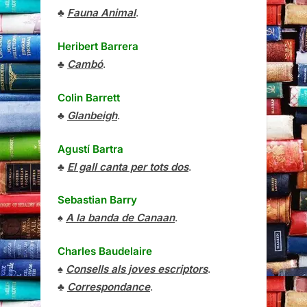
♣
Fauna Animal
.
Heribert Barrera
♣
Cambó
.
Colin Barrett
♣
Glanbeigh
.
Agustí Bartra
♣
El gall canta per tots dos
.
Sebastian Barry
♠
A la banda de Canaan
.
Charles Baudelaire
♠
Consells als joves escriptors
.
♣
Correspondance
.