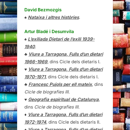
David Bezmozgis
♠
Nataixa i altres històries
.
Artur Bladé i Desumvila
♠
L’exiliada Dietari de l’exili 1939-
1940
.
♣
Viure a Tarragona, Fulls d’un dietari
1966-1969
, dins Cicle dels dietaris I.
♥
Viure a Tarragona, Fulls d’un dietari
1970-1971
, dins Cicle dels dietaris I.
♣
Francesc Pujols per ell mateix
, dins
Cicle de biografies III
.
♥
Geografia espiritual de Catalunya
,
dins
Cicle de biografies III
.
♦
Viure a Tarragona, Fulls d’un dietari
1972-1974
, dins Cicle dels dietaris II.
♠
Viure a Tarragona, Fulls d’un dietari