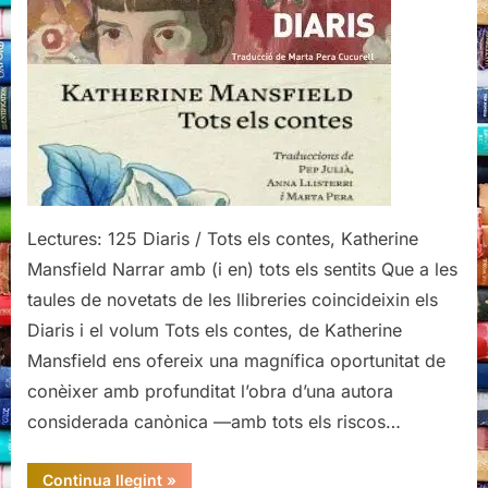
Tots
els
contes,
Katherine
Mansfield
Lectures: 125 Diaris / Tots els contes, Katherine
Mansfield Narrar amb (i en) tots els sentits Que a les
taules de novetats de les llibreries coincideixin els
Diaris i el volum Tots els contes, de Katherine
Mansfield ens ofereix una magnífica oportunitat de
conèixer amb profunditat l’obra d’una autora
considerada canònica —amb tots els riscos…
“Diaris
Continua llegint
»