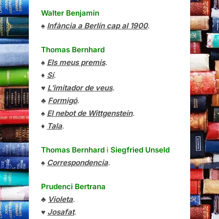
Walter Benjamin
♠
Infància a Berlín cap al 1900
.
Thomas Bernhard
♠
Els meus premis
.
♦
Sí
.
♥
L’imitador de veus
.
♣
Formigó
.
♠
El nebot de Wittgenstein
.
♦
Tala
.
Thomas Bernhard
i
Siegfried Unseld
♠
Correspondencia
.
Prudenci Bertrana
♣
Violeta
.
♥
Josafat
.