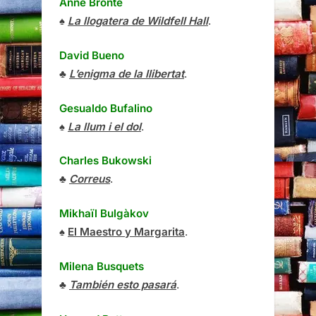
Anne Brontë
♠
La llogatera de Wildfell Hall
.
David Bueno
♣
L’enigma de la llibertat
.
Gesualdo Bufalino
♠
La llum i el dol
.
Charles Bukowski
♣
Correus
.
Mikhaïl Bulgàkov
♠
El Maestro y Margarita
.
Milena Busquets
♣
También esto pasará
.