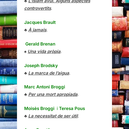
♣
L’islam avui. Alguns aspectes
controvertits
.
Jacques Brault
♣
À jamais
.
Gerald Brenan
♠
Una vida pròpia
.
Joseph Brodsky
♣
La marca de l’aigua
.
Marc Antoni Broggi
♣
Per una mort apropiada
.
Moisès Broggi
i
Teresa Pous
♣
La necessitat de ser útil
.