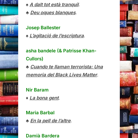
♠
A dalt tot està tranquil
.
♣
Deu oques blanques
.
Josep Ballester
♠
L’agitació de l’escriptura
.
asha bandele (& Patrisse Khan-
Cullors)
♣
Cuando te llaman terrorista: Una
memoria del Black Lives Matter
.
Nir Baram
♦
La bona gent
.
Maria Barbal
♣
En la pell de l’altre
.
Damià Bardera