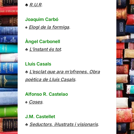
♣
R.U.R
.
Joaquim Carbó
♠
Elogi de la formiga
.
Àngel Carbonell
♣
L’instant és tot
.
Lluís Casals
♣
L’esclat que ara m’ofrenes. Obra
poètica de Lluís Casals
.
Alfonso R. Castelao
♠
Coses
.
J.M. Castellet
♣
Seductors, il·lustrats i visionaris
.