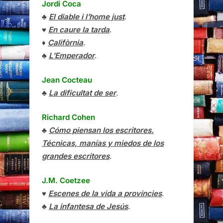
Jordi Coca
♣
El diable i l’home just
.
♥
En caure la tarda
.
♦
Califòrnia
.
♣
L’Emperador
.
Jean Cocteau
♣
La dificultat de ser
.
Richard Cohen
♣
Cómo piensan los escritores.
Técnicas, manías y miedos de los
grandes escritores
.
J.M. Coetzee
♥
Escenes de la vida a províncies
.
♣
La infantesa de Jesús
.