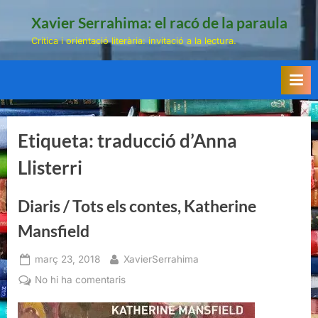
Skip
Xavier Serrahima: el racó de la paraula
to
Crítica i orientació literària: invitació a la lectura.
content
Etiqueta:
traducció d’Anna
Llisterri
Diaris / Tots els contes, Katherine
Mansfield
Posted
By
març 23, 2018
XavierSerrahima
on
a
No hi ha comentaris
Diaris
/