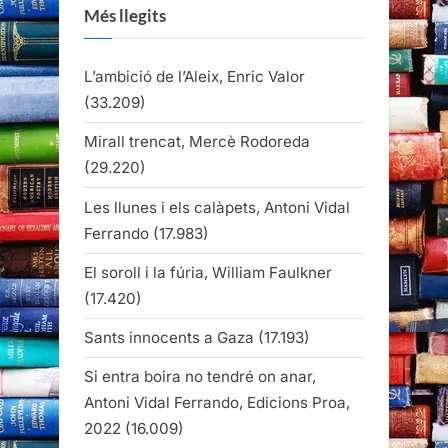
Més llegits
L’ambició de l’Aleix, Enric Valor
(33.209)
Mirall trencat, Mercè Rodoreda
(29.220)
Les llunes i els calàpets, Antoni Vidal
Ferrando
(17.983)
El soroll i la fúria, William Faulkner
(17.420)
Sants innocents a Gaza
(17.193)
Si entra boira no tendré on anar,
Antoni Vidal Ferrando, Edicions Proa,
2022
(16.009)