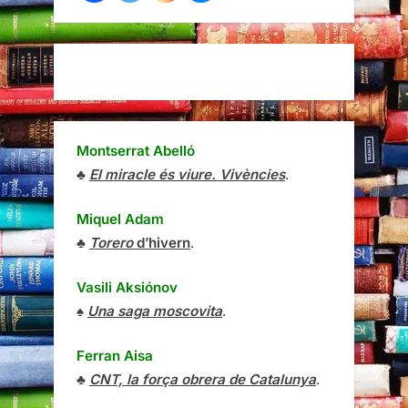
Montserrat Abelló
♣
El miracle és viure. Vivències
.
Miquel Adam
♣
Torero
d’hivern
.
Vasili Aksiónov
♠
Una saga moscovita
.
Ferran Aisa
♣
CNT, la força obrera de Catalunya
.