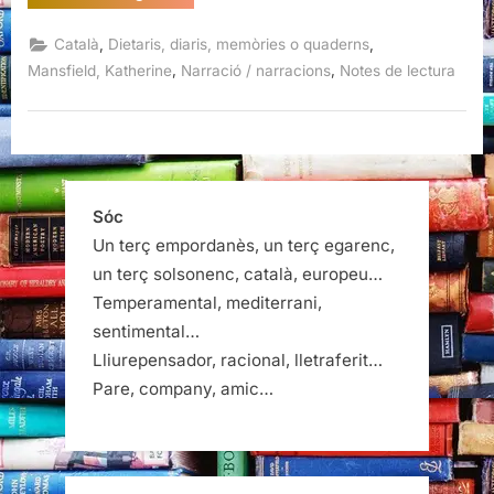
/
Tots
els
,
,
Català
Dietaris, diaris, memòries o quaderns
contes,
Katherine
,
,
Mansfield, Katherine
Narració / narracions
Notes de lectura
Mansfield”
Sóc
Un terç empordanès, un terç egarenc,
un terç solsonenc, català, europeu…
Temperamental, mediterrani,
sentimental…
Lliurepensador, racional, lletraferit…
Pare, company, amic…