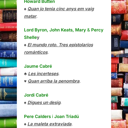
Howard Butten
♠
Quan jo tenia cinc anys em vaig
matar
.
Lord Byron, John Keats, Mary
&
Percy
Shelle
y
♠
El mundo roto. Tres epistolarios
románticos
.
Jaume Cabré
♣
Les incerteses
.
♥
Quan arriba la penombra
.
Jordi Cabré
♠
Digues un desig
.
Pere Calders
i
Joan Triadú
♠
La maleta extraviada
.