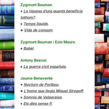
Zygmunt Bauman
♦
La riquesa d’uns quants beneficia
tothom?
.
♠
Temps líquids
.
♣
Vida de consum
.
Zygmunt Bauman
i
Ezio Mauro
♠
Babel
.
Antony Beevor
♠
La guerra civil española
.
Jaume Benavente
♥
Nocturn de Portbou
.
♣
L’home que llegia Miquel Strogoff
.
♠
Somnis de Valparaíso
.
♦
Els dies sense fi
.