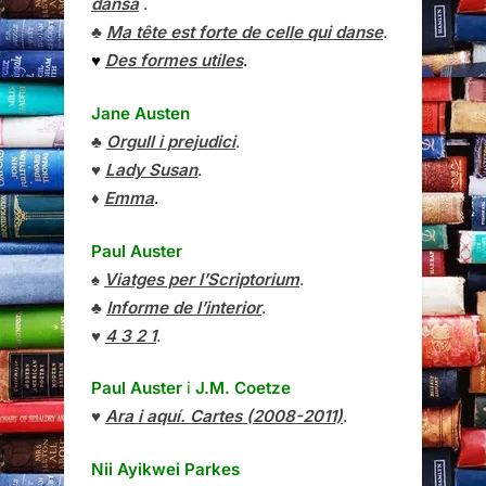
dansa
.
♣
Ma tête est forte de celle qui danse
.
♥
Des formes utiles
.
Jane Austen
♣
Orgull i prejudici
.
♥
Lady Susan
.
♦
Emma
.
Paul Auster
♠
Viatges per l’Scriptorium
.
♣
Informe de l’interior
.
♥
4 3 2 1
.
Paul Auster
i
J.M. Coetze
♥
Ara i aquí. Cartes (2008-2011)
.
Nii Ayikwei Parkes