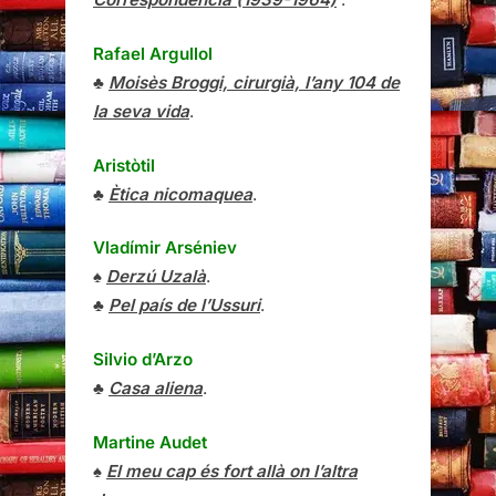
Rafael Argullol
♣
Moisès Broggi, cirurgià, l’any 104 de
la seva vida
.
Aristòtil
♣
Ètica nicomaquea
.
Vladímir Arséniev
♠
Derzú Uzalà
.
♣
Pel país de l’Ussuri
.
Silvio d’Arzo
♣
Casa aliena
.
Martine Audet
♠
El meu cap és fort allà on l’altra