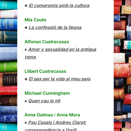
♣
El compromís amb la cultura
.
Mia Couto
♣
La confessió de la lleona
.
Alfonso Cuatrecasas
♠
Amor y sexualidad en la antigua
roma
.
Llibert Cuatrecasas
♣
El pas per la vida al meu país
.
Michael Cunningham
♠
Quan cau la nit
.
Anna Dalmau
i
Anna Mora
♠
Pau Casals i Andreu Claret:
correspondència a l’exili
.