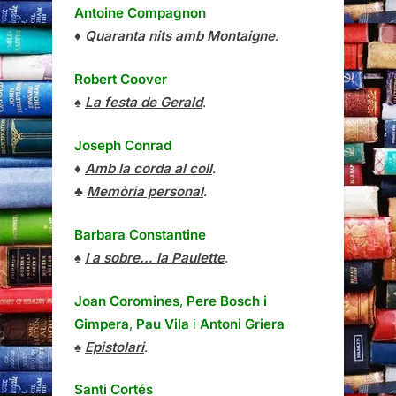
Antoine Compagnon
♦
Quaranta nits amb Montaigne
.
Robert Coover
♠
La festa de Gerald
.
Joseph Conrad
♦
Amb la corda al coll
.
♣
Memòria personal
.
Barbara Constantine
♠
I a sobre… la Paulette
.
Joan Coromines
,
Pere Bosch i
Gimpera
,
Pau Vila
i
Antoni Griera
♠
Epistolari
.
Santi Cortés