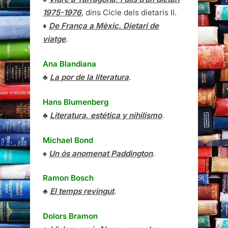
1975-1976
, dins Cicle dels dietaris II.
♦
De França a Mèxic. Dietari de
viatge
.
Ana Blandiana
♣
La por de la literatura
.
Hans Blumenberg
♣
Literatura, estética y nihilismo
.
Michael Bond
♠
Un ós anomenat Paddington
.
Ramon Bosch
♣
El temps revingut
.
Dolors Bramon