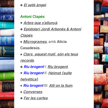
♣
El setè àngel
.
Antoni Clapés
♥
Arbre que s’allunyà
.
♣
Epistolari Jordi Arbonès & Antoni
Clapés
.
♠
Microgrames
, amb
Alícia
Casadesús
.
♠
Clars, aquest matí, són els teus
records
.
♣
Riu brogent
I:
Riu brogent
.
♥
Riu brogent
II:
Heimat (suite
helvètica)
.
♦
Riu brogent
III:
Allí on la llum
.
♠
Converses
.
♣
Fer les cartes
.