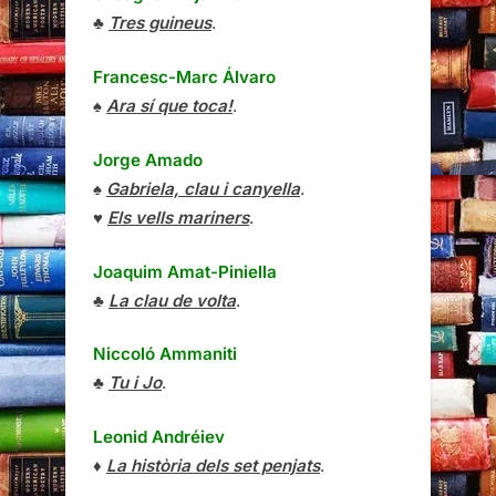
♣
Tres guineus
.
Francesc-Marc Álvaro
♠
Ara sí que toca!
.
Jorge Amado
♠
Gabriela, clau i canyella
.
♥
Els vells mariners
.
Joaquim Amat-Piniella
♣
La clau de volta
.
Niccoló Ammaniti
♣
Tu i Jo
.
Leonid Andréiev
♦
La història dels set penjats
.