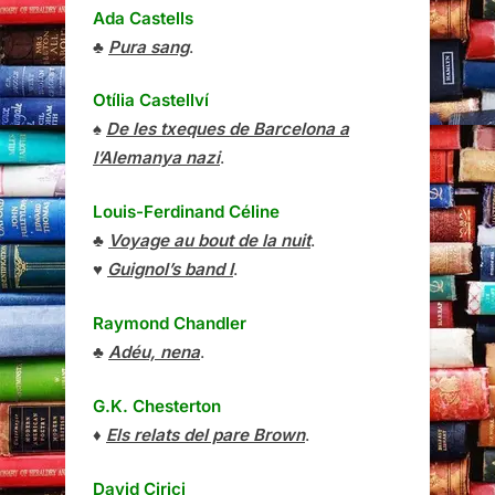
Ada Castells
♣
Pura sang
.
Otília Castellví
♠
De les txeques de Barcelona a
l’Alemanya nazi
.
Louis-Ferdinand Céline
♣
Voyage au bout de la nuit
.
♥
Guignol’s band I
.
Raymond Chandler
♣
Adéu, nena
.
G.K. Chesterton
♦
Els relats del pare Brown
.
David Cirici