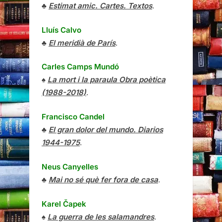
♣
Estimat amic. Cartes. Textos
.
Lluís Calvo
♣
El meridià de París
.
Carles Camps Mundó
♠
La mort i la paraula Obra poètica
(1988-2018)
.
Francisco Candel
♣
El gran dolor del mundo. Diarios
1944-1975
.
Neus Canyelles
♣
Mai no sé què fer fora de casa
.
Karel Čapek
♠
La guerra de les salamandres
.