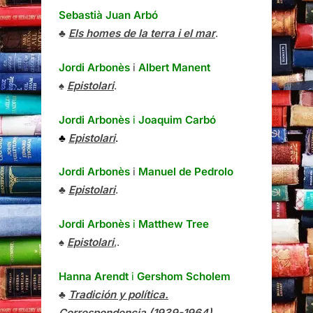
Sebastià Juan Arbó
♣
Els homes de la terra i el mar
.
Jordi Arbonès
i
Albert Manent
♠
Epistolari
.
Jordi Arbonès
i
Joaquim Carbó
♣
Epistolari
.
Jordi Arbonès
i
Manuel de Pedrolo
♣
Epistolari
.
Jordi Arbonès
i
Matthew Tree
♠
Epistolari
,.
Hanna Arendt
i
Gershom Scholem
♣
Tradición y política.
Correspondencia (1939-1964)
.