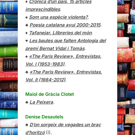
♦
Crònica d’un país, 15 articles
imprescindibles
.
♠
Som una espècie violenta?
.
♣
Poesia catalana avui 2000-2015
.
♦
Tafanejar. Llibreries del món
.
♥
Les baules que falten Antologia del
premi Bernat Vidal i Tomàs
.
♠
«The Paris Review», Entrevistas,
Vol. I (1953-1983)
.
♣
«The Paris Review»,
Entrevistas
,
Vol. II (1984-2012)
.
Maiol de Gràcia Clotet
♣
La Peixera
.
Denise Desautels
♣
D’on sorgeix de vegades un braç
d’horitzó
(I)
.