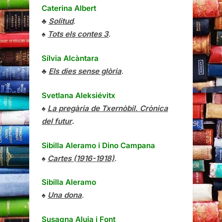
Caterina Albert
♣
Solitud
.
♠
Tots els contes 3
.
Sílvia Alcàntara
♣
Els dies sense glòria
.
Svetlana Aleksiévitx
♠
La pregària de Txernòbil. Crònica
del futur
.
Sibilla Aleramo
i
Dino Campana
♠
Cartes (1916-1918)
.
Sibilla Aleramo
♠
Una dona
.
Susagna Aluja i Font