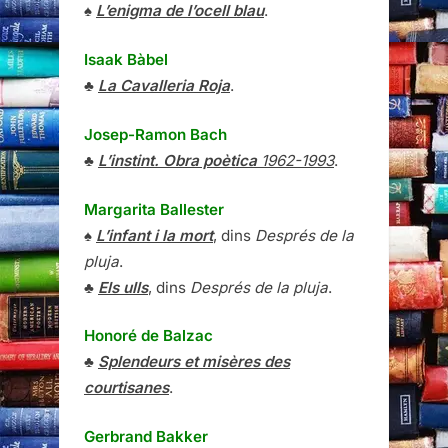
♠
L’enigma de l’ocell blau
.
Isaak Bàbel
♣
La Cavalleria Roja
.
Josep-Ramon Bach
♣
L’instint. Obra poètica
1962-1993
.
Margarita Ballester
♠
L’infant i la mort
, dins
Després de la
pluja
.
♣
Els ulls
, dins
Després de la pluja
.
Honoré de Balzac
♣
Splendeurs et misères des
courtisanes
.
Gerbrand Bakker