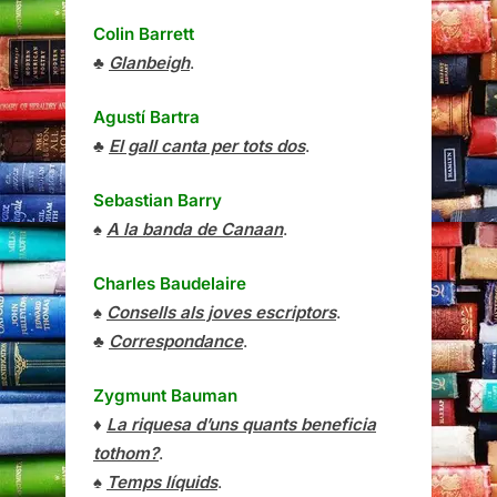
Colin Barrett
♣
Glanbeigh
.
Agustí Bartra
♣
El gall canta per tots dos
.
Sebastian Barry
♠
A la banda de Canaan
.
Charles Baudelaire
♠
Consells als joves escriptors
.
♣
Correspondance
.
Zygmunt Bauman
♦
La riquesa d’uns quants beneficia
tothom?
.
♠
Temps líquids
.