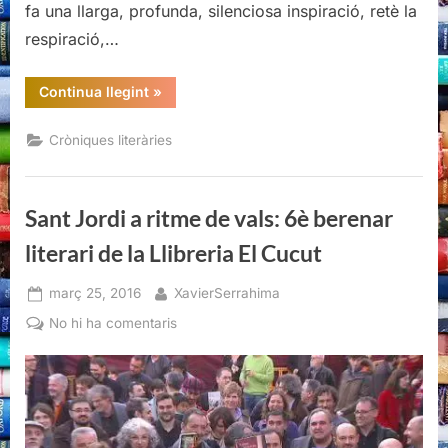
fa una llarga, profunda, silenciosa inspiració, retè la
respiració,…
“El
Continua llegint
»
Berenar
literari
(de
Cròniques literàries
la
Llibreria
El
Cucut)”
Sant Jordi a ritme de vals: 6è berenar
literari de la Llibreria El Cucut
Posted
By
març 25, 2016
XavierSerrahima
on
a
No hi ha comentaris
Sant
Jordi
a
ritme
de