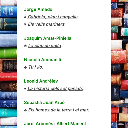
Jorge Amado
♠
Gabriela, clau i canyella
.
♥
Els vells mariners
.
Joaquim Amat-Piniella
♣
La clau de volta
.
Niccoló Ammaniti
♣
Tu i Jo
.
Leonid Andréiev
♦
La història dels set penjats
.
Sebastià Juan Arbó
♣
Els homes de la terra i el mar
.
Jordi Arbonès
i
Albert Manent