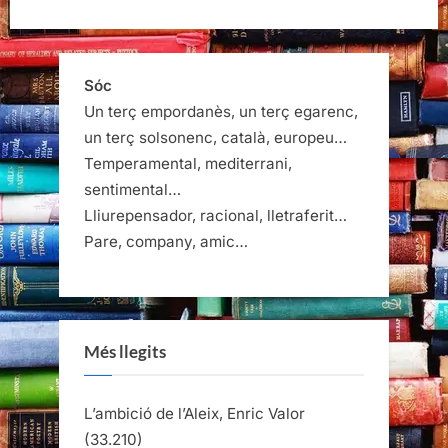
poble
dels
ocells”
Sóc
Un terç empordanès, un terç egarenc,
un terç solsonenc, català, europeu…
Temperamental, mediterrani,
sentimental…
Lliurepensador, racional, lletraferit…
Pare, company, amic…
Més llegits
L’ambició de l’Aleix, Enric Valor
(33.210)