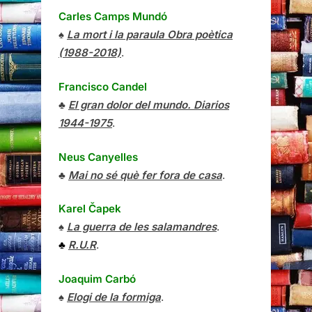
Carles Camps Mundó
♠
La mort i la paraula Obra poètica
(1988-2018)
.
Francisco Candel
♣
El gran dolor del mundo. Diarios
1944-1975
.
Neus Canyelles
♣
Mai no sé què fer fora de casa
.
Karel Čapek
♠
La guerra de les salamandres
.
♣
R.U.R
.
Joaquim Carbó
♠
Elogi de la formiga
.