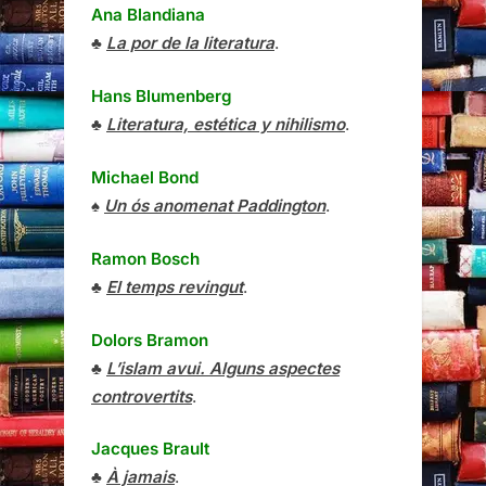
Ana Blandiana
♣
La por de la literatura
.
Hans Blumenberg
♣
Literatura, estética y nihilismo
.
Michael Bond
♠
Un ós anomenat Paddington
.
Ramon Bosch
♣
El temps revingut
.
Dolors Bramon
♣
L’islam avui. Alguns aspectes
controvertits
.
Jacques Brault
♣
À jamais
.