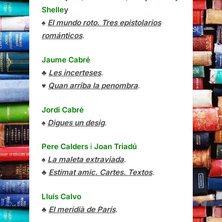
Shelle
y
♠
El mundo roto. Tres epistolarios
románticos
.
Jaume Cabré
♣
Les incerteses
.
♥
Quan arriba la penombra
.
Jordi Cabré
♠
Digues un desig
.
Pere Calders
i
Joan Triadú
♠
La maleta extraviada
.
♣
Estimat amic. Cartes. Textos
.
Lluís Calvo
♣
El meridià de París
.