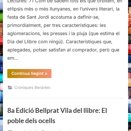
Lectures: 71 Com bé sabem tots els que orbitem, en
El
el·lipsis més o més llunyanes, en l’univers literari, la
Cucut
festa de Sant Jordi acostuma a definir-se,
primordialment, per tres característiques: les
aglomeracions, les presses i la pluja (que estima el
Dia del Llibre com ningú). Característiques que,
aplegades, potser satisfan al comprador, però que
em…
“Sant
Continua llegint
»
Jordi
a
ritme
Cròniques literàries
de
vals:
6è
berenar
literari
8a Edició Bellprat Vila del llibre: El
de
la
Llibreria
poble dels ocells
El
Cucut”