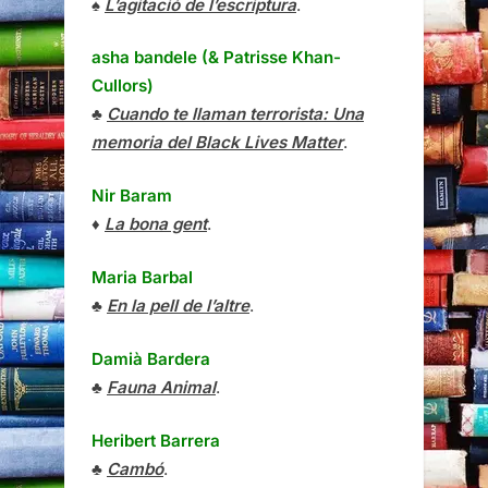
♠
L’agitació de l’escriptura
.
asha bandele (& Patrisse Khan-
Cullors)
♣
Cuando te llaman terrorista: Una
memoria del Black Lives Matter
.
Nir Baram
♦
La bona gent
.
Maria Barbal
♣
En la pell de l’altre
.
Damià Bardera
♣
Fauna Animal
.
Heribert Barrera
♣
Cambó
.