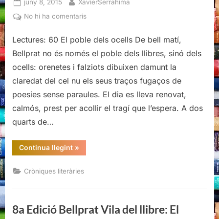
Posted
By
juny 8, 2015
XavierSerrahima
on
a
No hi ha comentaris
8a
Edició
Lectures: 60 El poble dels ocells De bell matí,
Bellprat
Bellprat no és només el poble dels llibres, sinó dels
Vila
ocells: orenetes i falziots dibuixen damunt la
del
claredat del cel nu els seus traços fugaços de
llibre:
poesies sense paraules. El dia es lleva renovat,
El
poble
calmós, prest per acollir el tragí que l’espera. A dos
dels
quarts de…
ocells
“8a
Continua llegint
»
Edició
Bellprat
Vila
Cròniques literàries
del
llibre:
El
poble
dels
8a Edició Bellprat Vila del llibre: El
ocells”