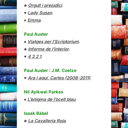
♣
Orgull i prejudici
.
♥
Lady Susan
.
♦
Emma
.
Paul Auster
♠
Viatges per l’Scriptorium
.
♣
Informe de l’interior
.
♥
4 3 2 1
.
Paul Auster
i
J.M. Coetze
♥
Ara i aquí. Cartes (2008-2011)
.
Nii Ayikwei Parkes
♠
L’enigma de l’ocell blau
.
Isaak Bàbel
♣
La Cavalleria Roja
.