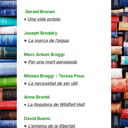
Gerald Brenan
♠
Una vida pròpia
.
Joseph Brodsky
♣
La marca de l’aigua
.
Marc Antoni Broggi
♣
Per una mort apropiada
.
Moisès Broggi
i
Teresa Pous
♣
La necessitat de ser útil
.
Anne Brontë
♠
La llogatera de Wildfell Hall
.
David Bueno
♣
L’enigma de la llibertat
.