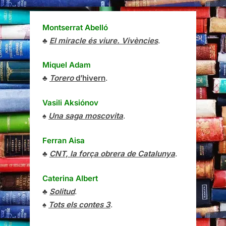
Montserrat Abelló
♣
El miracle és viure. Vivències
.
Miquel Adam
♣
Torero
d’hivern
.
Vasili Aksiónov
♠
Una saga moscovita
.
Ferran Aisa
♣
CNT, la força obrera de Catalunya
.
Caterina Albert
♣
Solitud
.
♠
Tots els contes 3
.