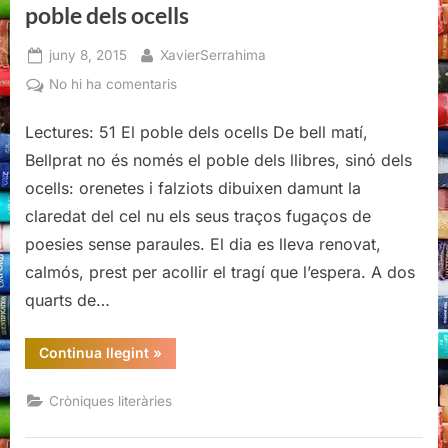
poble dels ocells
Posted
By
juny 8, 2015
XavierSerrahima
on
a
No hi ha comentaris
8a
Edició
Lectures: 51 El poble dels ocells De bell matí,
Bellprat
Bellprat no és només el poble dels llibres, sinó dels
Vila
ocells: orenetes i falziots dibuixen damunt la
del
claredat del cel nu els seus traços fugaços de
llibre:
poesies sense paraules. El dia es lleva renovat,
El
poble
calmós, prest per acollir el tragí que l’espera. A dos
dels
quarts de…
ocells
“8a
Continua llegint
»
Edició
Bellprat
Vila
Cròniques literàries
del
llibre:
El