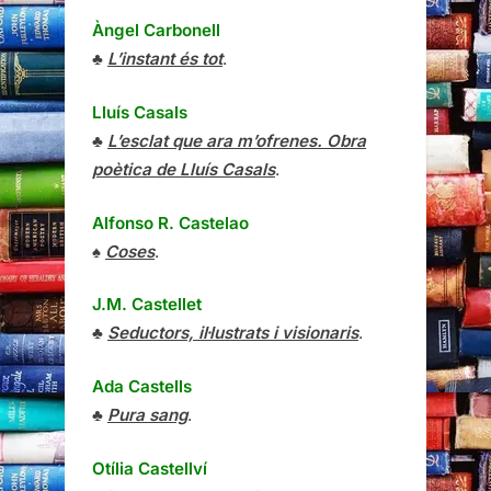
Àngel Carbonell
♣
L’instant és tot
.
Lluís Casals
♣
L’esclat que ara m’ofrenes. Obra
poètica de Lluís Casals
.
Alfonso R. Castelao
♠
Coses
.
J.M. Castellet
♣
Seductors, il·lustrats i visionaris
.
Ada Castells
♣
Pura sang
.
Otília Castellví