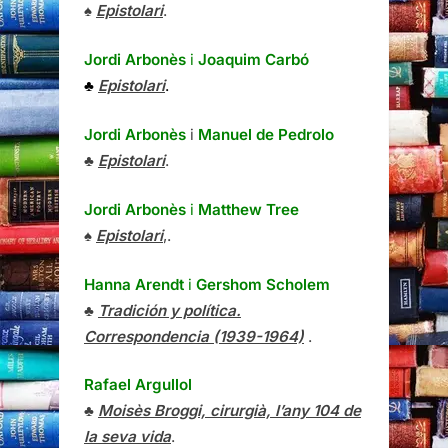
♠
Epistolari
.
Jordi Arbonès
i
Joaquim Carbó
♣
Epistolari
.
Jordi Arbonès
i
Manuel de Pedrolo
♣
Epistolari
.
Jordi Arbonès
i
Matthew Tree
♠
Epistolari
,.
Hanna Arendt
i
Gershom Scholem
♣
Tradición y política.
Correspondencia (1939-1964)
.
Rafael Argullol
♣
Moisès Broggi, cirurgià, l’any 104 de
la seva vida
.