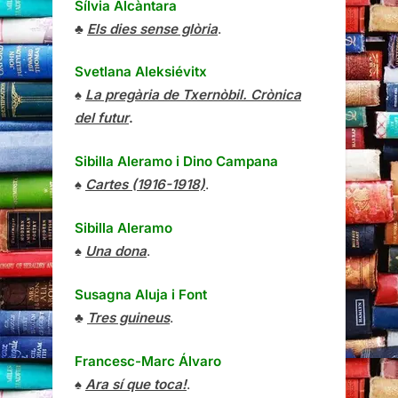
Sílvia Alcàntara
♣
Els dies sense glòria
.
Svetlana Aleksiévitx
♠
La pregària de Txernòbil. Crònica
del futur
.
Sibilla Aleramo
i
Dino Campana
♠
Cartes (1916-1918)
.
Sibilla Aleramo
♠
Una dona
.
Susagna Aluja i Font
♣
Tres guineus
.
Francesc-Marc Álvaro
♠
Ara sí que toca!
.