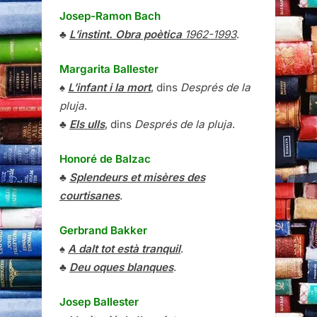
Josep-Ramon Bach
♣
L’instint. Obra poètica
1962-1993
.
Margarita Ballester
♠
L’infant i la mort
, dins
Després de la
pluja
.
♣
Els ulls
, dins
Després de la pluja
.
Honoré de Balzac
♣
Splendeurs et misères des
courtisanes
.
Gerbrand Bakker
♠
A dalt tot està tranquil
.
♣
Deu oques blanques
.
Josep Ballester