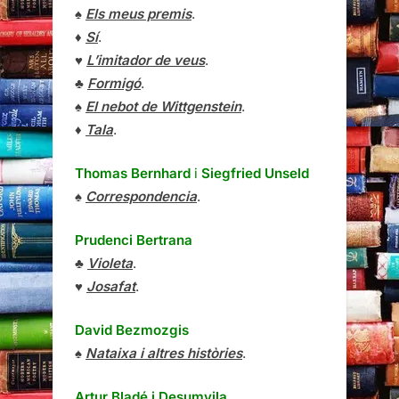
♠
Els meus premis
.
♦
Sí
.
♥
L’imitador de veus
.
♣
Formigó
.
♠
El nebot de Wittgenstein
.
♦
Tala
.
Thomas Bernhard
i
Siegfried Unseld
♠
Correspondencia
.
Prudenci Bertrana
♣
Violeta
.
♥
Josafat
.
David Bezmozgis
♠
Nataixa i altres històries
.
Artur Bladé i Desumvila