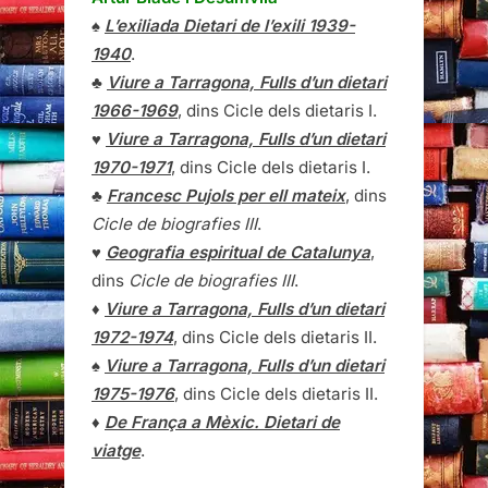
♠
L’exiliada Dietari de l’exili 1939-
1940
.
♣
Viure a Tarragona, Fulls d’un dietari
1966-1969
, dins Cicle dels dietaris I.
♥
Viure a Tarragona, Fulls d’un dietari
1970-1971
, dins Cicle dels dietaris I.
♣
Francesc Pujols per ell mateix
, dins
Cicle de biografies III
.
♥
Geografia espiritual de Catalunya
,
dins
Cicle de biografies III
.
♦
Viure a Tarragona, Fulls d’un dietari
1972-1974
, dins Cicle dels dietaris II.
♠
Viure a Tarragona, Fulls d’un dietari
1975-1976
, dins Cicle dels dietaris II.
♦
De França a Mèxic. Dietari de
viatge
.