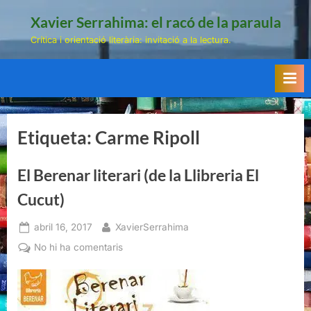
Skip
Xavier Serrahima: el racó de la paraula
to
Crítica i orientació literària: invitació a la lectura.
content
Etiqueta:
Carme Ripoll
El Berenar literari (de la Llibreria El
Cucut)
Posted
By
abril 16, 2017
XavierSerrahima
on
a
No hi ha comentaris
El
Berenar
literari
(de