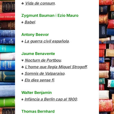
♣
Vida de consum
.
Zygmunt Bauman
i
Ezio Mauro
♠
Babel
.
Antony Beevor
♠
La guerra civil española
.
Jaume Benavente
♥
Nocturn de Portbou
.
♣
L’home que llegia Miquel Strogoff
.
♠
Somnis de Valparaíso
.
♦
Els dies sense fi
.
Walter Benjamin
♠
Infància a Berlín cap al 1900
.
Thomas Bernhard