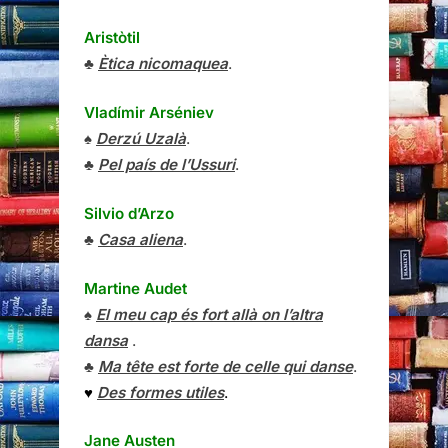
Aristòtil
♣
Ètica nicomaquea
.
Vladímir Arséniev
♠
Derzú Uzalà
.
♣
Pel país de l’Ussuri
.
Silvio d’Arzo
♣
Casa aliena
.
Martine Audet
♠
El meu cap és fort allà on l’altra
dansa
.
♣
Ma tête est forte de celle qui danse
.
♥
Des formes utiles
.
Jane Austen