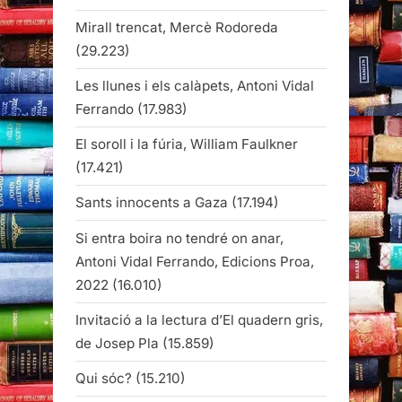
Mirall trencat, Mercè Rodoreda
(29.223)
Les llunes i els calàpets, Antoni Vidal
Ferrando
(17.983)
El soroll i la fúria, William Faulkner
(17.421)
Sants innocents a Gaza
(17.194)
Si entra boira no tendré on anar,
Antoni Vidal Ferrando, Edicions Proa,
2022
(16.010)
Invitació a la lectura d’El quadern gris,
de Josep Pla
(15.859)
Qui sóc?
(15.210)