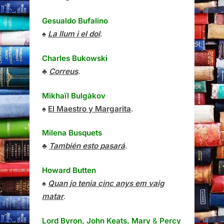
Gesualdo Bufalino
♠
La llum i el dol
.
Charles Bukowski
♣
Correus
.
Mikhaïl Bulgàkov
♠
El Maestro y Margarita
.
Milena Busquets
♣
También esto pasará
.
Howard Butten
♠
Quan jo tenia cinc anys em vaig
matar
.
Lord Byron, John Keats, Mary
&
Percy