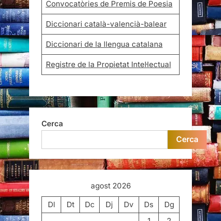
Convocatòries de Premis de Poesia
Diccionari català-valencià-balear
Diccionari de la llengua catalana
Registre de la Propietat Intel·lectual
Cerca
Cerca
agost 2026
Dl
Dt
Dc
Dj
Dv
Ds
Dg
1
2