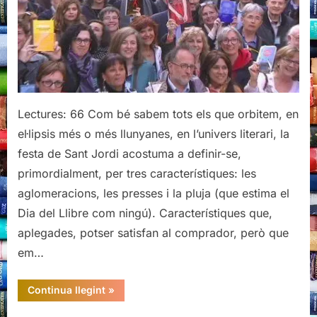
vals:
6è
berenar
literari
de
la
Llibreria
Lectures: 66 Com bé sabem tots els que orbitem, en
El
el·lipsis més o més llunyanes, en l’univers literari, la
Cucut
festa de Sant Jordi acostuma a definir-se,
primordialment, per tres característiques: les
aglomeracions, les presses i la pluja (que estima el
Dia del Llibre com ningú). Característiques que,
aplegades, potser satisfan al comprador, però que
em…
“Sant
Continua llegint
»
Jordi
a