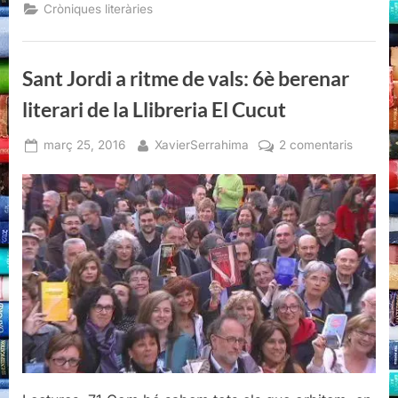
ritme
Cròniques literàries
de
vals:
6è
berenar
literari
Sant Jordi a ritme de vals: 6è berenar
de
la
Llibreria
literari de la Llibreria El Cucut
El
Cucut”
Posted
By
a
març 25, 2016
XavierSerrahima
2 comentaris
on
Sant
Jordi
a
ritme
de
vals:
6è
berenar
literari
de
la
Llibreria