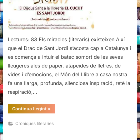
la
Llibreria
El
Cucut)
Lectures: 83 Els miracles (literaris) existeixen Així
que el Drac de Sant Jordi s’acosta cap a Catalunya i
es comença a intuir el batec somort de les seves
lleugeres ales de paper, atapeïdes de lletres, de
vides i d’emocions, el Món del Llibre a casa nostra
fa una llarga, profunda, silenciosa inspiració, retè la
respiració,…
“El
Continua llegint
»
Berenar
literari
(de
Cròniques literàries
la
Llibreria
El
Cucut)”