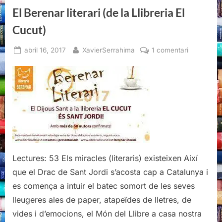
El Berenar literari (de la Llibreria El
Cucut)
Posted
By
a
abril 16, 2017
XavierSerrahima
1 comentari
on
El
Berenar
literari
(de
la
Llibreria
El
Cucut)
Lectures: 53 Els miracles (literaris) existeixen Així
que el Drac de Sant Jordi s’acosta cap a Catalunya i
es comença a intuir el batec somort de les seves
lleugeres ales de paper, atapeïdes de lletres, de
vides i d’emocions, el Món del Llibre a casa nostra