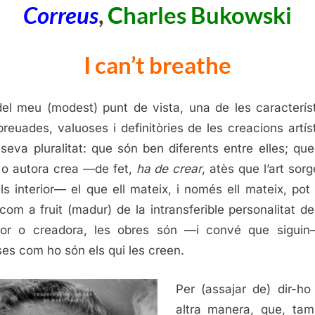
Polle
Correus
,
Charles Bukowski
octub
de
I can’t breathe
2021
el meu (modest) punt de vista, una de les caracterís
reuades, valuoses i definitòries de les creacions artís
 seva pluralitat: que són ben diferents entre elles; qu
 o autora crea —de fet,
ha de crear
, atès que l’art sor
uls interior— el que ell mateix, i només ell mateix, pot 
com a fruit (madur) de la intransferible personalitat d
dor o creadora, les obres són —i convé que siguin
ses com ho són els qui les creen.
Per (assajar de) dir-ho
altra manera, que, ta