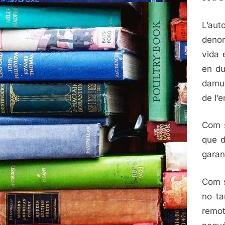
L’au
denom
vida e
en du
damun
de l’e
Com s
que d
garan
Com s
no ta
remot