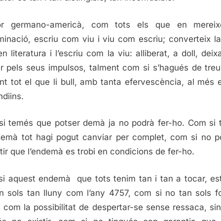
tor germano-americà, com tots els que en mereix
inació, escriu com viu i viu com escriu; converteix l
n literatura i l’escriu com la viu: alliberat, a doll, dei
r pels seus impulsos, talment com si s’hagués de treu
t tot el que li bull, amb tanta efervescència, al més 
ndiins.
i temés que potser demà ja no podrà fer-ho. Com si
emà tot hagi pogut canviar per complet, com si no 
tir que l’endemà es trobi en condicions de fer-ho.
i aquest endemà que tots tenim tan i tan a tocar, es
n sols tan lluny com l’any 4757, com si no tan sols f
 com la possibilitat de despertar-se sense ressaca, si