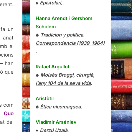
♠
Epistolari
,.
erent.
Hanna Arendt
i
Gershom
Scholem
 fa un
♣
Tradición y política.
a anat
Correspondencia (1939-1964)
amb el
.
pcions
a— han
Rafael Argullol
lò que
♣
Moisès Broggi, cirurgià,
l’any 104 de la seva vida
.
Aristòtil
es com
♣
Ètica nicomaquea
.
o Quo
Vladímir Arséniev
at del
♠
Derzú Uzalà
.