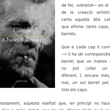
de fet,
sobretot
— en el
de la creació artísti
certa aquella dita ca
que afirma: tants caps,
barrets.
Que a cada cap li cor
—i
li ha de correspondr
barret; que un mateix 
no pot cofar un
diferent. I, encara més
mai,
un sol barret
pot 
tots
els caps.
radament, aquesta realitat que, en principi no hau