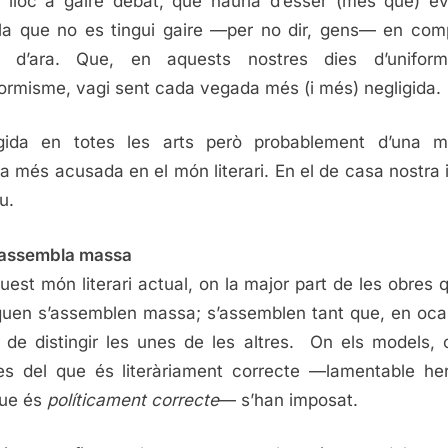
 lloc a gaire debat, que hauria d’ésser (més que) ev
a que no es tingui gaire —per no dir, gens— en com
s d’ara. Que, en aquests nostres dies d’uniformi
formisme, vagi sent cada vegada més (i més) negligida.
igida en totes les arts però probablement d’una m
a més acusada en el món literari. En el de casa nostra i
u.
’assembla massa
uest món literari actual, on la major part de les obres 
quen s’assemblen massa; s’assemblen tant que, en oca
 de distingir les unes de les altres. On els models, 
s del que és literàriament correcte —lamentable he
que és
políticament correcte
— s’han imposat.