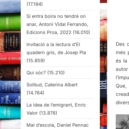
(17.194)
Si entra boira no tendré on
anar, Antoni Vidal Ferrando,
Edicions Proa, 2022
(16.010)
Des d
Invitació a la lectura d’El
quadern gris, de Josep Pla
més p
(15.859)
és la
autor
Qui sóc?
(15.210)
l’imp
Solitud, Caterina Albert
Que, 
(14.764)
crea
diver
La idea de l’emigrant, Enric
Valor
(13.876)
Mal d’escola, Daniel Pennac