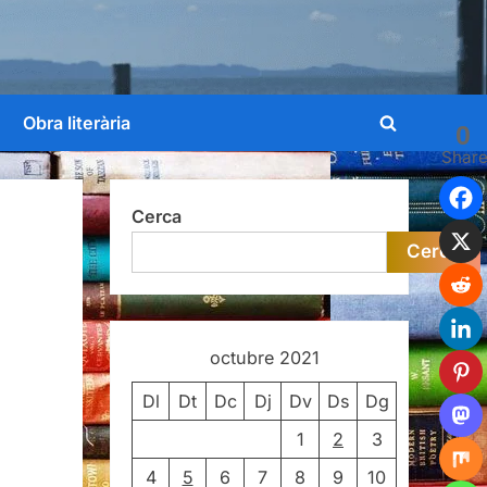
Obra literària
0
Toggle
Shar
search
form
Cerca
Cerca
octubre 2021
Dl
Dt
Dc
Dj
Dv
Ds
Dg
1
2
3
4
5
6
7
8
9
10