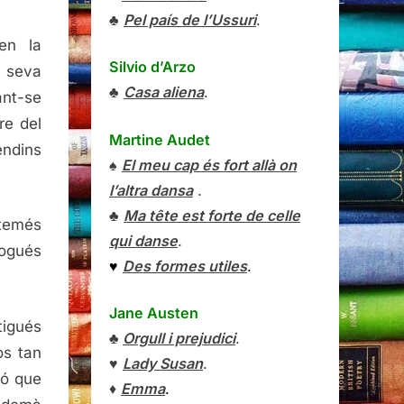
♣
Pel país de l’Ussuri
.
en la
Silvio d’Arzo
a seva
♣
Casa aliena
.
xant-se
re del
Martine Audet
endins
♠
El meu cap és fort allà on
l’altra dansa
.
♣
Ma tête est forte de celle
 temés
qui danse
.
pogués
♥
Des formes utiles
.
Jane Austen
tigués
♣
Orgull i prejudici
.
os tan
♥
Lady Susan
.
nó que
♦
Emma
.