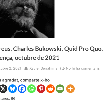
reus, Charles Bukowski, Quid Pro Quo,
lença, octubre de 2021
sted
By
a
tubre 2, 2021
Xavier Serrahima
No hi ha comentaris
Corre
ha agradat, comparteix-ho
Charl
Buko
Quid
Pro
tures:
66
Quo,