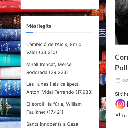
Més llegits
L’ambició de l’Aleix, Enric
Valor
(33.210)
Cor
Mirall trencat, Mercè
Pol
Rodoreda
(29.223)
Po
oc
Les llunes i els calàpets,
on
Antoni Vidal Ferrando
(17.983)
Si t'
El soroll i la fúria, William
Faulkner
(17.421)
Lec
Sants innocents a Gaza