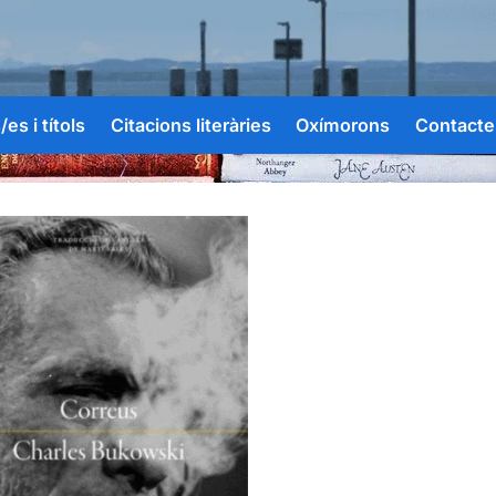
es i títols
Citacions literàries
Oxímorons
Contacte