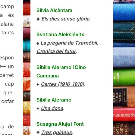
 camp
Sílvia Alcàntara
ca és
♣
Els dies sense glòria
.
talana
 tants
Svetlana Aleksiévitx
♠
La pregària de Txernòbil.
Crònica del futur
.
respon
e
— un
Sibilla Aleramo
i
Dino
barret
Campana
 cap
♠
Cartes (1916-1918)
.
, que,
Sibilla Aleramo
cofar
♠
Una dona
.
Susagna Aluja i Font
ria de
♣
Tres guineus
.