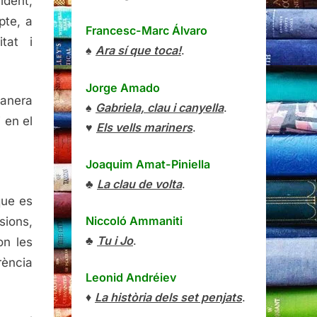
ident,
pte, a
Francesc-Marc Álvaro
tat i
♠
Ara sí que toca!
.
Jorge Amado
anera
♠
Gabriela, clau i canyella
.
 en el
♥
Els vells mariners
.
Joaquim Amat-Piniella
♣
La clau de volta
.
que es
Niccoló Ammaniti
sions,
♣
Tu i Jo
.
on les
rència
Leonid Andréiev
♦
La història dels set penjats
.