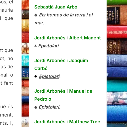
os, el
Sebastià Juan Arbó
hauria
♣
Els homes de la terra i el
l que
mar
.
Jordi Arbonès
i
Albert Manent
♠
Epistolari
.
nt que
ot, ho
Jordi Arbonès
i
Joaquim
cas de
Carbó
onal o
♣
Epistolari
.
t fent
Jordi Arbonès
i
Manuel de
Pedrolo
què és
♣
Epistolari
.
ament,
Jordi Arbonès
i
Matthew Tree
ts. I,