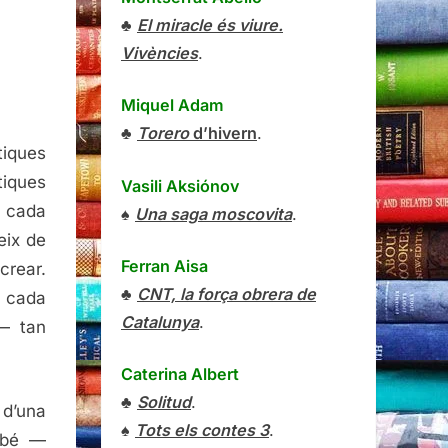
nça,
♣
El miracle és viure.
re
Vivències
.
Miquel Adam
♣
Torero
d’hivern
.
tiques
tiques
Vasili Aksiónov
e cada
♠
Una saga moscovita
.
geix de
Ferran Aisa
crear.
♣
CNT, la força obrera de
e cada
Catalunya
.
— tan
Caterina Albert
♣
Solitud
.
 d’una
♠
Tots els contes 3
.
mbé —