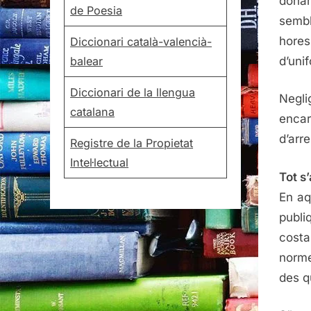
donar
de Poesia
sembl
hore
Diccionari català-valencià-
d’uni
balear
Diccionari de la llengua
Negl
catalana
encar
d’arre
Registre de la Propietat
Intel·lectual
Tot s
En aq
publi
costa
norme
des 