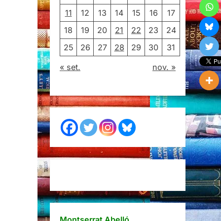
11
12
13
14
15
16
17
18
19
20
21
22
23
24
25
26
27
28
29
30
31
« set.
nov. »
us,
es
wski,
Montserrat Abelló