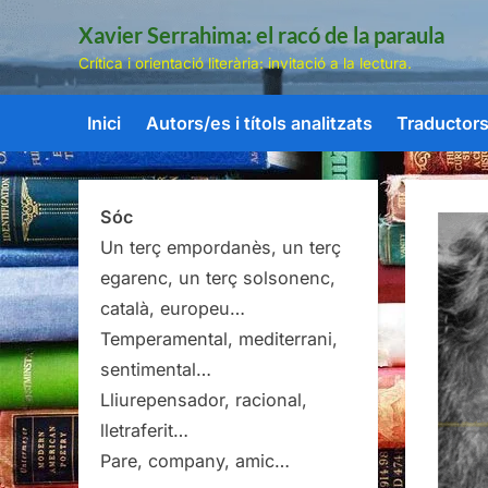
Skip
Xavier Serrahima: el racó de la paraula
to
Crítica i orientació literària: invitació a la lectura.
content
Inici
Autors/es i títols analitzats
Traductors/
Sóc
Un terç empordanès, un terç
egarenc, un terç solsonenc,
català, europeu…
Temperamental, mediterrani,
sentimental…
Lliurepensador, racional,
lletraferit…
Pare, company, amic…