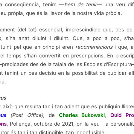
a conseqüència, tenim —
hem de tenir
— una veu dif
eu pròpia, que és la llavor de la nostra vida pròpia.
ement (del tot) essencial, imprescindible que, des de
, s’ha anat diluint i diluint. Que, a poc a poc, s’h
ituint pel que en principi eren
recomanacions
i que, 
el temps s’han convertit en prescripcions. En prescri
predicades des de la talaia de les Escoles d’Escriptur
t tenint un pes decisiu en la possibilitat de publicar al
iu.
eus
r això que resulta tan i tan adient que es publiquin llibr
eus
(Post Office)
, de
Charles Bukowski
,
Quid Pr
ons
, Pollença, octubre de 2021, on la veu i la personalit
tor és tan i tan distingible, tan inconfusible.