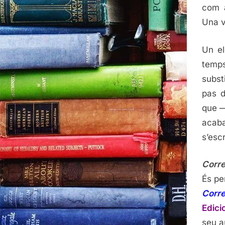
com 
Una v
Un el
temps
subst
pas d
que —
acaba
s’escr
Corr
És pe
Corr
Edici
seu au