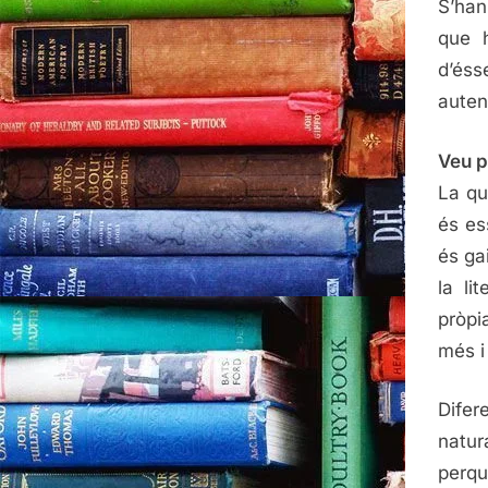
S’han
que h
d’éss
autent
Veu p
La qu
és es
és ga
la li
pròpi
més i
Difer
natur
perqu