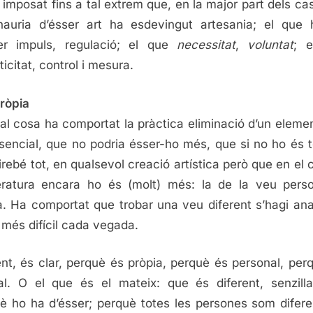
 imposat fins a tal extrem que, en la major part dels cas
auria d’ésser art ha esdevingut artesania; el que 
er impuls, regulació; el que
necessitat
,
voluntat
; e
icitat, control i mesura.
ròpia
al cosa ha comportat la pràctica eliminació d’un eleme
sencial, que no podria ésser-ho més, que si no ho és t
irebé tot, en qualsevol creació artística però que en el 
teratura encara ho és (molt) més: la de la veu pers
a. Ha comportat que trobar una veu diferent s’hagi ana
 més difícil cada vegada.
ent, és clar, perquè és pròpia, perquè és personal, per
al. O el que és el mateix: que és diferent, senzill
è ho ha d’ésser; perquè totes les persones som diferen