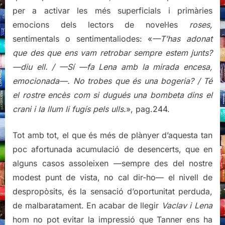
per a activar les més superficials i primàries
emocions dels lectors de novel·les
roses,
sentimentals o sentimentaliodes: «
—T’has adonat
que des que ens vam retrobar sempre estem junts?
—diu ell. / —Sí —fa Lena amb la mirada encesa,
emocionada—. No trobes que és una bogeria? / Té
el rostre encès com si dugués una bombeta dins el
crani i la llum li fugís pels ulls.
», pag.244.
Tot amb tot, el que és més de plànyer d’aquesta tan
poc afortunada acumulació de desencerts, que en
alguns casos assoleixen —sempre des del nostre
modest punt de vista, no cal dir-ho— el nivell de
despropòsits, és la sensació d’oportunitat perduda,
de malbaratament. En acabar de llegir
Vaclav i Lena
hom no pot evitar la impressió que Tanner ens ha