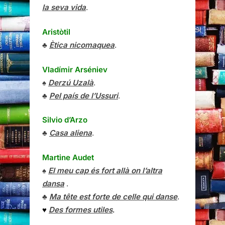
la seva vida
.
Aristòtil
♣
Ètica nicomaquea
.
Vladímir Arséniev
♠
Derzú Uzalà
.
♣
Pel país de l’Ussuri
.
Silvio d’Arzo
♣
Casa aliena
.
Martine Audet
♠
El meu cap és fort allà on l’altra
dansa
.
♣
Ma tête est forte de celle qui danse
.
♥
Des formes utiles
.