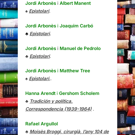
Jordi Arbonès
i
Albert Manent
♠
Epistolari
.
Jordi Arbonès
i
Joaquim Carbó
♣
Epistolari
.
Jordi Arbonès
i
Manuel de Pedrolo
♣
Epistolari
.
Jordi Arbonès
i
Matthew Tree
♠
Epistolari
,.
Hanna Arendt
i
Gershom Scholem
♣
Tradición y política.
Correspondencia (1939-1964)
.
Rafael Argullol
♣
Moisès Broggi, cirurgià, l’any 104 de