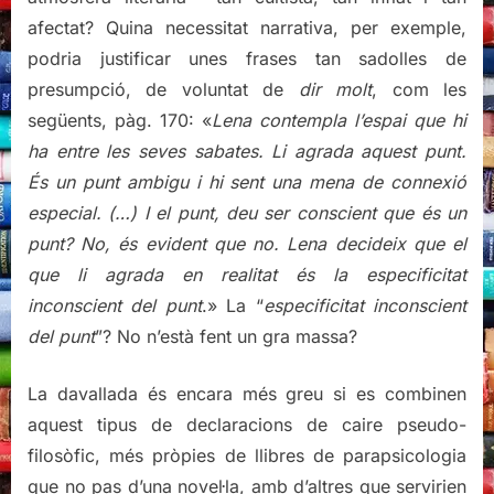
afectat? Quina necessitat narrativa, per exemple,
podria justificar unes frases tan sadolles de
presumpció, de voluntat de
dir molt
, com les
següents, pàg. 170: «
Lena contempla l’espai que hi
ha entre les seves sabates. Li agrada aquest punt.
És un punt ambigu i hi sent una mena de connexió
especial. (…) I el punt, deu ser conscient que és un
punt? No, és evident que no. Lena decideix que el
que li agrada en realitat és la especificitat
inconscient del punt
.» La “
especificitat inconscient
del punt
”? No n’està fent un gra massa?
La davallada és encara més greu si es combinen
aquest tipus de declaracions de caire pseudo-
filosòfic, més pròpies de llibres de parapsicologia
que no pas d’una novel·la, amb d’altres que servirien