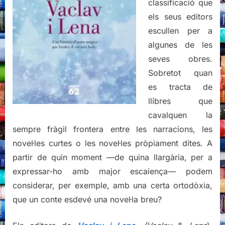
classificació que
els seus editors
escullen per a
algunes de les
seves obres.
Sobretot quan
es tracta de
llibres que
cavalquen la
sempre fràgil frontera entre les narracions, les
novel·les curtes o les novel·les pròpiament dites. A
partir de quin moment —de quina llargària, per a
expressar-ho amb major escaiença— podem
considerar, per exemple, amb una certa ortodòxia,
que un conte esdevé una novel·la breu?