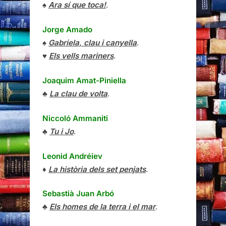
♠
Ara sí que toca!
.
Jorge Amado
♠
Gabriela, clau i canyella
.
♥
Els vells mariners
.
Joaquim Amat-Piniella
♣
La clau de volta
.
Niccoló Ammaniti
♣
Tu i Jo
.
Leonid Andréiev
♦
La història dels set penjats
.
Sebastià Juan Arbó
♣
Els homes de la terra i el mar
.