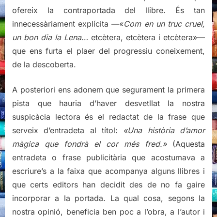
ofereix la contraportada del llibre. És tan
innecessàriament explícita —«
Com en un truc cruel,
un bon dia la Lena…
etcètera, etcètera i etcètera»—
que ens furta el plaer del progressiu coneixement,
de la descoberta.
A posteriori ens adonem que segurament la primera
pista que hauria d’haver desvetllat la nostra
suspicàcia lectora és el redactat de la frase que
serveix d’entradeta al títol:
«Una història d’amor
màgica que fondrà el cor més fred.»
(Aquesta
entradeta o frase publicitària que acostumava a
escriure’s a la faixa que acompanya alguns llibres i
que certs editors han decidit des de no fa gaire
incorporar a la portada. La qual cosa, segons la
nostra opinió, beneficia ben poc a l’obra, a l’autor i