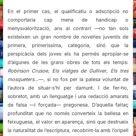
En el primer cas, el qualificatiu o adscripció no
comportaria cap mena de handicap o
menysvalorització, ans al contrari —no tan sols
existeixen un gran nombre de novel·les juvenils de
primera, primeríssima, categoria, sinó que la
perspicàcia dels joves els ha permès apropiar-se
d’algunes de les grans obres de tots els temps:
Robinson Crusoe
,
Els viatges de Gulliver
,
Els tres
mosqueters
…—, si no fos per la palesa voluntat de
l’autora de situar-s’hi per damunt. I de fer-ho,
sobretot, amb un llenguatge i una redacció amarats
de falsa —i forçada— pregonesa. D’aquella fal·laç
profunditat que no només converteix la bellesa en
feixuguesa, el valor en aparença, sinó que destrueix
la naturalitat de l’escriptura, recobrint-la amb l’oripell