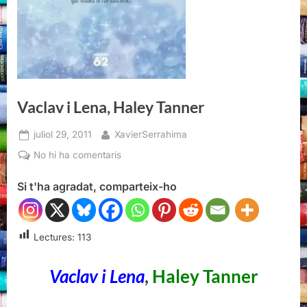
Vaclav i Lena, Haley Tanner
Posted
By
juliol 29, 2011
XavierSerrahima
on
a
No hi ha comentaris
Vaclav
Si t'ha agradat, comparteix-ho
i
Lena,
Haley
Tanner
Lectures:
113
Vaclav i Lena
,
Haley Tanner