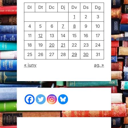
Dl
Dt
Dc
Dj
Dv
Ds
Dg
1
2
3
4
5
6
7
8
9
10
11
12
13
14
15
16
17
18
19
20
21
22
23
24
25
26
27
28
29
30
31
« juny
ag. »