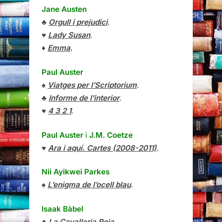
Jane Austen
♣
Orgull i prejudici
.
♥
Lady Susan
.
♦
Emma
.
Paul Auster
♠
Viatges per l’Scriptorium
.
♣
Informe de l’interior
.
♥
4 3 2 1
.
Paul Auster
i
J.M. Coetze
♥
Ara i aquí. Cartes (2008-2011)
.
Nii Ayikwei Parkes
♠
L’enigma de l’ocell blau
.
Isaak Bàbel
♣
La Cavalleria Roja
.