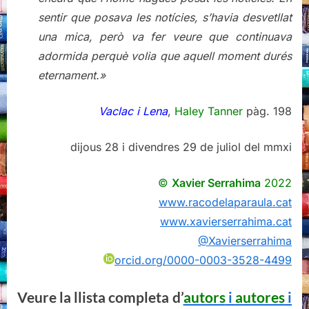
sentir que posava les notícies, s’havia desvetllat
una mica, però va fer veure que continuava
adormida perquè volia que aquell moment durés
eternament.»
Vaclac i Lena
,
Haley Tanner
pàg. 198
dijous 28 i divendres 29 de juliol del mmxi
©
Xavier Serrahima
2022
www.racodelaparaula.cat
www.xavierserrahima.cat
@Xavierserrahima
orcid.org/0000-0003-3528-4499
Veure la llista completa d’
autors
i
autores
i