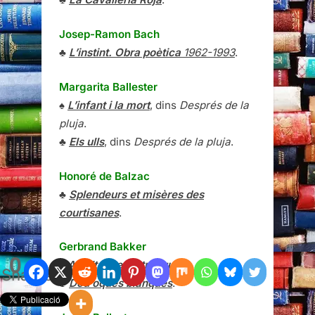
Josep-Ramon Bach
♣
L’instint. Obra poètica
1962-1993
.
Margarita Ballester
♠
L’infant i la mort
, dins
Després de la
pluja
.
♣
Els ulls
, dins
Després de la pluja
.
Honoré de Balzac
♣
Splendeurs et misères des
courtisanes
.
Gerbrand Bakker
0
♠
A dalt tot està tranquil
.
Shares
♣
Deu oques blanques
.