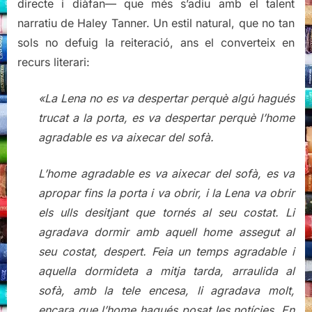
directe i diàfan— que més s’adiu amb el talent
narratiu de Haley Tanner. Un estil natural, que no tan
sols no defuig la reiteració, ans el converteix en
recurs literari:
«La Lena no es va despertar perquè algú hagués
trucat a la porta, es va despertar perquè l’home
agradable es va aixecar del sofà.
L’home agradable es va aixecar del sofà, es va
apropar fins la porta i va obrir, i la Lena va obrir
els ulls desitjant que tornés al seu costat. Li
agradava dormir amb aquell home assegut al
seu costat, despert. Feia un temps agradable i
aquella dormideta a mitja tarda, arraulida al
sofà, amb la tele encesa, li agradava molt,
encara que l’home hagués posat les notícies. En