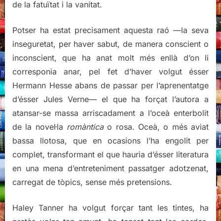
de la fatuïtat i la vanitat.
Potser ha estat precisament aquesta raó —la seva
inseguretat, per haver sabut, de manera conscient o
inconscient, que ha anat molt més enllà d’on li
corresponia anar, pel fet d’haver volgut ésser
Hermann Hesse abans de passar per l’aprenentatge
d’ésser Jules Verne— el que ha forçat l’autora a
atansar-se massa arriscadament a l’oceà enterbolit
de la novel·la
romàntica
o rosa. Oceà, o més aviat
bassa llotosa, que en ocasions l’ha engolit per
complet, transformant el que hauria d’ésser literatura
en una mena d’entreteniment passatger adotzenat,
carregat de tòpics, sense més pretensions.
Haley Tanner ha volgut forçar tant les tintes, ha