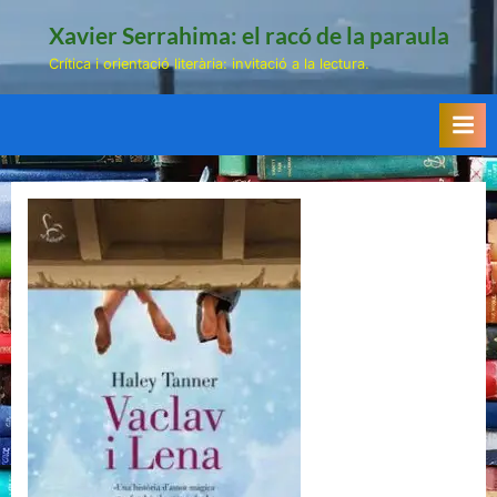
Skip
Xavier Serrahima: el racó de la paraula
to
Crítica i orientació literària: invitació a la lectura.
content