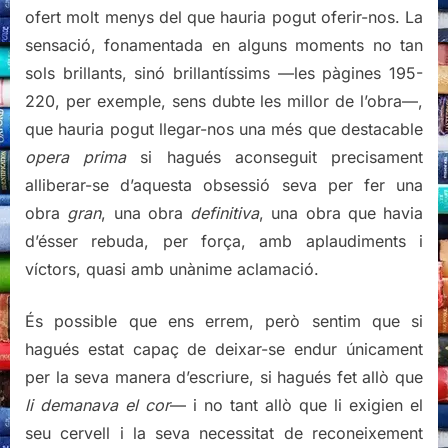
ofert molt menys del que hauria pogut oferir-nos. La
sensació, fonamentada en alguns moments no tan
sols brillants, sinó brillantíssims —les pàgines 195-
220, per exemple, sens dubte les millor de l’obra—,
que hauria pogut llegar-nos una més que destacable
opera prima
si hagués aconseguit precisament
alliberar-se d’aquesta obsessió seva per fer una
obra
gran
, una obra
definitiva
, una obra que havia
d’ésser rebuda, per força, amb aplaudiments i
víctors, quasi amb unànime aclamació.
És possible que ens errem, però sentim que si
hagués estat capaç de deixar-se endur únicament
per la seva manera d’escriure, si hagués fet allò que
li demanava el cor
— i no tant allò que li exigien el
seu cervell i la seva necessitat de reconeixement