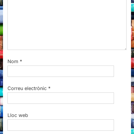
t
:
Nom
*
Correu electrònic
*
Lloc web