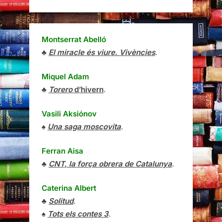
Montserrat Abelló
♣
El miracle és viure. Vivències
.
Miquel Adam
♣
Torero
d’hivern
.
Vasili Aksiónov
♠
Una saga moscovita
.
Ferran Aisa
♣
CNT, la força obrera de Catalunya
.
Caterina Albert
♣
Solitud
.
♠
Tots els contes 3
.