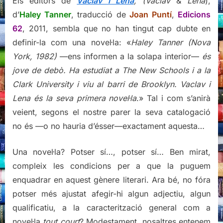
Els editors de
Vaclav i Lena
, (Vaclav
&
Lena
),
d’
Haley Tanner
, traducció de
Joan Puntí
,
Edicions
62
, 2011, sembla que no han tingut cap dubte en
definir-la com una novel·la: «
Haley Tanner (Nova
York, 1982)
—ens informen a la solapa interior—
és
jove de debò. Ha estudiat a The New Schools i a la
Clark University i viu al barri de Brooklyn. Vaclav i
Lena és la seva primera novel·la
.» Tal i com s’anirà
veient, segons el nostre parer la seva catalogació
no és —o no hauria d’ésser—exactament aquesta…
Una novel·la? Potser sí…, potser sí… Ben mirat,
compleix les condicions per a que la puguem
enquadrar en aquest gènere literari. Ara bé, no fóra
potser més ajustat afegir-hi algun adjectiu, algun
qualificatiu, a la caracterització general com a
novel·la
tout court
? Modestament, nosaltres entenem