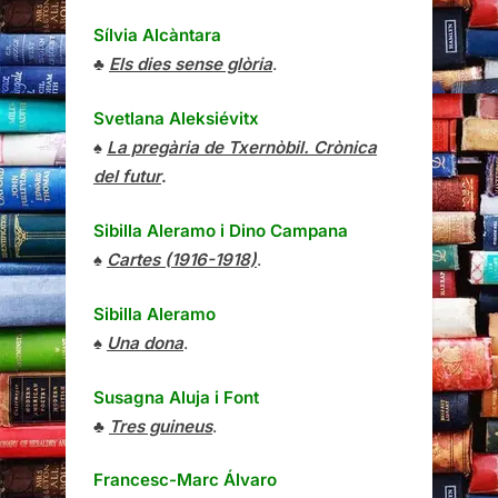
Sílvia Alcàntara
♣
Els dies sense glòria
.
Svetlana Aleksiévitx
♠
La pregària de Txernòbil. Crònica
del futur
.
Sibilla Aleramo
i
Dino Campana
♠
Cartes (1916-1918)
.
Sibilla Aleramo
♠
Una dona
.
Susagna Aluja i Font
♣
Tres guineus
.
Francesc-Marc Álvaro