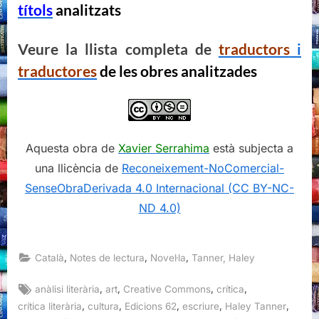
títols
analitzats
Veure la llista completa de
traductors
i
traductores
de les obres analitzades
Aquesta obra de
Xavier Serrahima
està subjecta a
una llicència de
Reconeixement-NoComercial-
SenseObraDerivada 4.0 Internacional (CC BY-NC-
ND 4.0)
,
,
,
Català
Notes de lectura
Novel·la
Tanner, Haley
Tags:
,
,
,
,
anàlisi literària
art
Creative Commons
crítica
,
,
,
,
,
crítica literària
cultura
Edicions 62
escriure
Haley Tanner