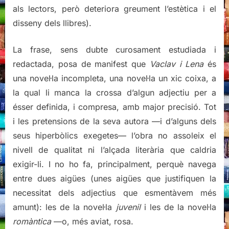
als lectors, però deteriora greument l’estètica i el
disseny dels llibres).
La frase, sens dubte curosament estudiada i
redactada, posa de manifest que
Vaclav i Lena
és
una novel·la incompleta, una novel·la un xic coixa, a
la qual li manca la crossa d’algun adjectiu per a
ésser definida, i compresa, amb major precisió. Tot
i les pretensions de la seva autora —i d’alguns dels
seus hiperbòlics exegetes— l’obra no assoleix el
nivell de qualitat ni l’alçada literària que caldria
exigir-li. I no ho fa, principalment, perquè navega
entre dues aigües (unes aigües que justifiquen la
necessitat dels adjectius que esmentàvem més
amunt): les de la novel·la
juvenil
i les de la novel·la
romàntica
—o, més aviat, rosa.