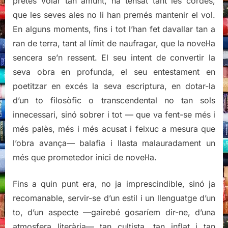
pretès volar tan amunt, ha tensat tant les cordes,
que les seves ales no li han premés mantenir el vol.
En alguns moments, fins i tot l’han fet davallar tan a
ran de terra, tant al límit de naufragar, que la novel·la
sencera se’n ressent. El seu intent de convertir la
seva obra en profunda, el seu entestament en
poetitzar en excés la seva escriptura, en dotar-la
d’un to filosòfic o transcendental no tan sols
innecessari, sinó sobrer i tot — que va fent-se més i
més palès, més i més acusat i feixuc a mesura que
l’obra avança— balafia i llasta malauradament un
més que prometedor inici de novel·la.
Fins a quin punt era, no ja imprescindible, sinó ja
recomanable, servir-se d’un estil i un llenguatge d’un
to, d’un aspecte —gairebé gosaríem dir-ne, d’una
atmosfera literària— tan cultista, tan inflat i tan