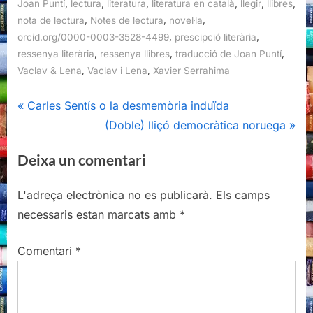
,
,
,
,
,
,
Joan Puntí
lectura
literatura
literatura en català
llegir
llibres
,
,
,
nota de lectura
Notes de lectura
novel·la
,
,
orcid.org/0000-0003-3528-4499
prescipció literària
,
,
,
ressenya literària
ressenya llibres
traducció de Joan Puntí
,
,
Vaclav & Lena
Vaclav i Lena
Xavier Serrahima
Navegació
P
Carles Sentís o la desmemòria induïda
r
N
(Doble) lliçó democràtica noruega
d'entrades
e
e
Deixa un comentari
v
x
i
t
L'adreça electrònica no es publicarà.
Els camps
o
P
necessaris estan marcats amb
*
u
o
s
s
Comentari
*
P
t
o
:
s