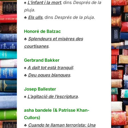
♠
L’infant i la mort
, dins
Després de la
pluja
.
♣
Els ulls
, dins
Després de la pluja
.
Honoré de Balzac
♣
Splendeurs et misères des
courtisanes
.
Gerbrand Bakker
♠
A dalt tot està tranquil
.
♣
Deu oques blanques
.
Josep Ballester
♠
L’agitació de l’escriptura
.
asha bandele (& Patrisse Khan-
Cullors)
♣
Cuando te llaman terrorista: Una