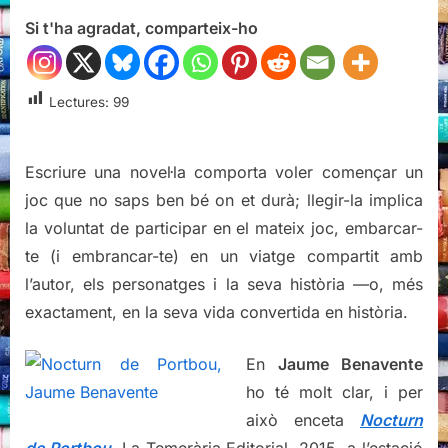
Nocturn
Si t'ha agradat, comparteix-ho
de
Portbou,
Jaume
Benavente
Lectures:
99
Escriure una novel·la comporta voler començar un
joc que no saps ben bé on et durà; llegir-la implica
la voluntat de participar en el mateix joc, embarcar-
te (i embrancar-te) en un viatge compartit amb
l’autor, els personatges i la seva història —o, més
exactament, en la seva vida convertida en història.
En
Jaume Benavente
ho té molt clar, i per
això enceta
Nocturn