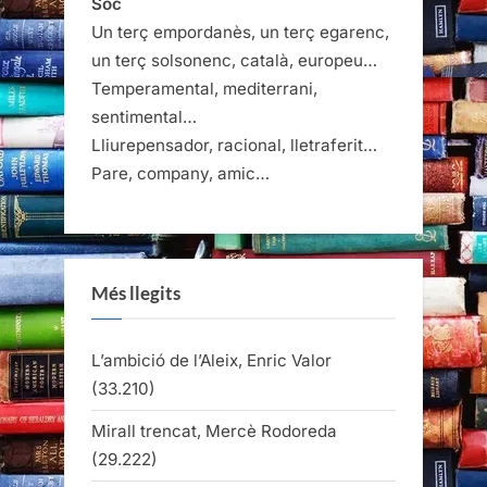
Sóc
Un terç empordanès, un terç egarenc,
un terç solsonenc, català, europeu…
Temperamental, mediterrani,
sentimental…
Lliurepensador, racional, lletraferit…
Pare, company, amic…
Més llegits
L’ambició de l’Aleix, Enric Valor
(33.210)
Mirall trencat, Mercè Rodoreda
(29.222)