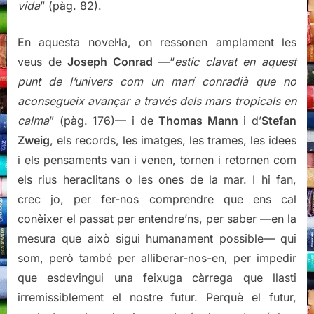
vida
” (pàg. 82).
En aquesta novel·la, on ressonen amplament les
veus de
Joseph Conrad
—“
estic clavat en aquest
punt de l’univers com un marí conradià que no
aconsegueix avançar a través dels mars tropicals en
calma
” (pàg. 176)— i de
Thomas Mann
i d’
Stefan
Zweig
, els records, les imatges, les trames, les idees
i els pensaments van i venen, tornen i retornen com
els rius heraclitans o les ones de la mar. I hi fan,
crec jo, per fer-nos comprendre que ens cal
conèixer el passat per entendre’ns, per saber —en la
mesura que això sigui humanament possible— qui
som, però també per alliberar-nos-en, per impedir
que esdevingui una feixuga càrrega que llasti
irremissiblement el nostre futur. Perquè el futur,