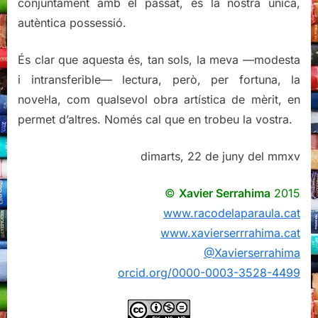
conjuntament amb el passat, és la nostra única,
autèntica possessió.
És clar que aquesta és, tan sols, la meva —modesta
i intransferible— lectura, però, per fortuna, la
novel·la, com qualsevol obra artística de mèrit, en
permet d’altres. Només cal que en trobeu la vostra.
dimarts, 22 de juny del mmxv
©
Xavier Serrahima
2015
www.racodelaparaula.cat
www.xavierserrrahima.cat
@Xavierserrahima
orcid.org/0000-0003-3528-4499