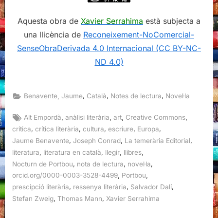
Aquesta obra de
Xavier Serrahima
està subjecta a
una llicència de
Reconeixement-NoComercial-
SenseObraDerivada 4.0 Internacional (CC BY-NC-
ND 4.0)
,
,
,
Benavente, Jaume
Català
Notes de lectura
Novel·la
Tags:
,
,
,
,
Alt Empordà
anàlisi literària
art
Creative Commons
,
,
,
,
,
crítica
crítica literària
cultura
escriure
Europa
,
,
,
Jaume Benavente
Joseph Conrad
La temerària Editorial
,
,
,
,
literatura
literatura en català
llegir
llibres
,
,
,
Nocturn de Portbou
nota de lectura
novel·la
,
,
orcid.org/0000-0003-3528-4499
Portbou
,
,
,
prescipció literària
ressenya literària
Salvador Dalí
,
,
Stefan Zweig
Thomas Mann
Xavier Serrahima