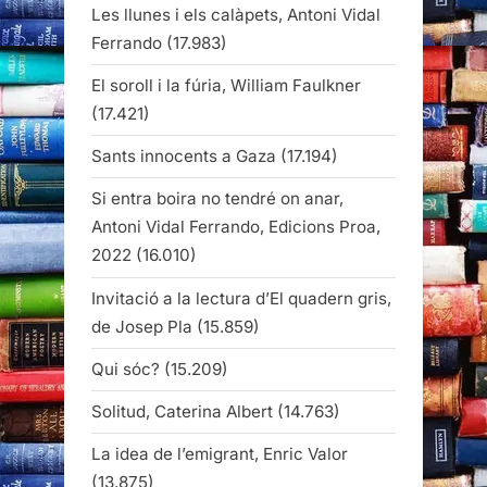
Les llunes i els calàpets, Antoni Vidal
Ferrando
(17.983)
El soroll i la fúria, William Faulkner
(17.421)
Sants innocents a Gaza
(17.194)
Si entra boira no tendré on anar,
Antoni Vidal Ferrando, Edicions Proa,
2022
(16.010)
Invitació a la lectura d’El quadern gris,
de Josep Pla
(15.859)
Qui sóc?
(15.209)
Solitud, Caterina Albert
(14.763)
La idea de l’emigrant, Enric Valor
(13.875)