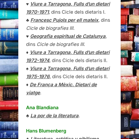
♥
Viure a Tarragona, Fulls d’un dietari
1970-1971
, dins Cicle dels dietaris I.
♣
Francesc Pujols per ell mateix
, dins
Cicle de biografies III
.
♥
Geografia espiritual de Catalunya
,
dins
Cicle de biografies III
.
♦
Viure a Tarragona, Fulls d’un dietari
1972-1974
, dins Cicle dels dietaris II.
♠
Viure a Tarragona, Fulls d’un dietari
1975-1976
, dins Cicle dels dietaris II.
♦
De França a Mèxic. Dietari de
viatge
.
Ana Blandiana
♣
La por de la literatura
.
Hans Blumenberg
♣
Literatura, estética y nihilismo
.