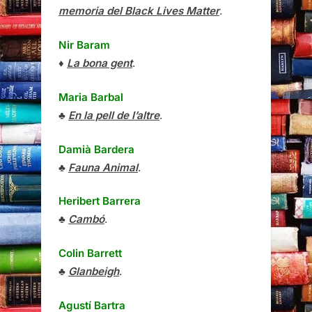
memoria del Black Lives Matter
.
Nir Baram
♦
La bona gent
.
Maria Barbal
♣
En la pell de l’altre
.
Damià Bardera
♣
Fauna Animal
.
Heribert Barrera
♣
Cambó
.
Colin Barrett
♣
Glanbeigh
.
Agustí Bartra