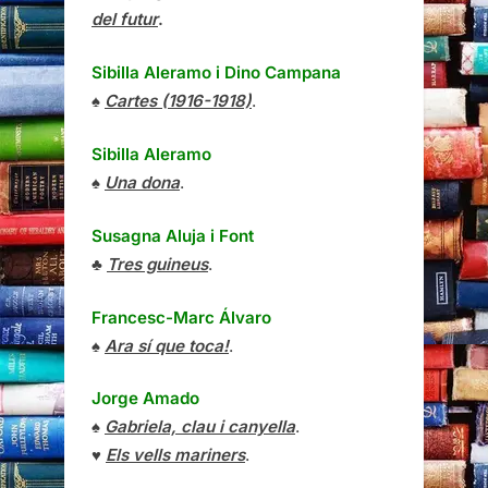
del futur
.
Sibilla Aleramo
i
Dino Campana
♠
Cartes (1916-1918)
.
Sibilla Aleramo
♠
Una dona
.
Susagna Aluja i Font
♣
Tres guineus
.
Francesc-Marc Álvaro
♠
Ara sí que toca!
.
Jorge Amado
♠
Gabriela, clau i canyella
.
♥
Els vells mariners
.