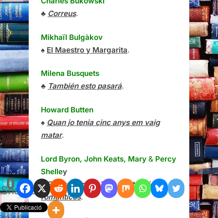
Charles Bukowski
♣
Correus
.
Mikhaïl Bulgàkov
♠
El Maestro y Margarita
.
Milena Busquets
♣
También esto pasará
.
Howard Butten
♠
Quan jo tenia cinc anys em vaig
matar
.
Lord Byron, John Keats, Mary
&
Percy
Shelle
y
0
♠
El mundo roto. Tres epistolarios
Shares
románticos
.