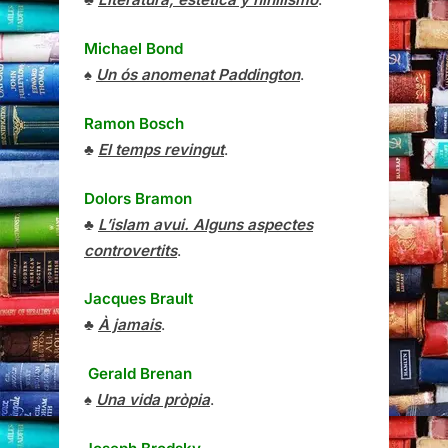
Michael Bond
♠
Un ós anomenat Paddington
.
Ramon Bosch
♣
El temps revingut
.
Dolors Bramon
♣
L’islam avui. Alguns aspectes
controvertits
.
Jacques Brault
♣
À jamais
.
Gerald Brenan
♠
Una vida pròpia
.