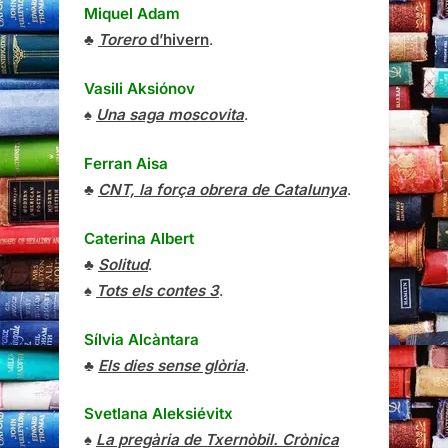
Miquel Adam
♣
Torero
d’hivern
.
Vasili Aksiónov
♠
Una saga moscovita
.
Ferran Aisa
♣
CNT, la força obrera de Catalunya
.
Caterina Albert
♣
Solitud
.
♠
Tots els contes 3
.
Sílvia Alcàntara
♣
Els dies sense glòria
.
Svetlana Aleksiévitx
♠
La pregària de Txernòbil. Crònica