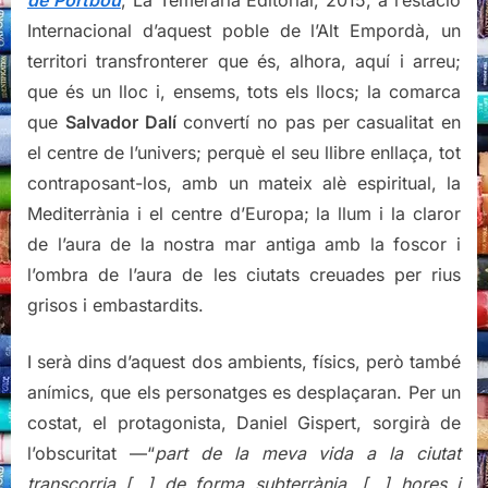
de Portbou
, La Temerària Editorial, 2015, a l’estació
Internacional d’aquest poble de l’Alt Empordà, un
territori transfronterer que és, alhora, aquí i arreu;
que és un lloc i, ensems, tots els llocs; la comarca
que
Salvador Dalí
convertí no pas per casualitat en
el centre de l’univers; perquè el seu llibre enllaça, tot
contraposant-los, amb un mateix alè espiritual, la
Mediterrània i el centre d’Europa; la llum i la claror
de l’aura de la nostra mar antiga amb la foscor i
l’ombra de l’aura de les ciutats creuades per rius
grisos i embastardits.
I serà dins d’aquest dos ambients, físics, però també
anímics, que els personatges es desplaçaran. Per un
costat, el protagonista, Daniel Gispert, sorgirà de
l’obscuritat —“
part de la meva vida a la ciutat
transcorria […] de forma subterrània, […] hores i