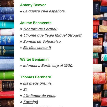
Antony Beevor
♠
La guerra civil española
.
Jaume Benavente
♥
Nocturn de Portbou
.
♣
L’home que llegia Miquel Strogoff
.
♠
Somnis de Valparaíso
.
♦
Els dies sense fi
.
Walter Benjamin
♠
Infància a Berlín cap al 1900
.
Thomas Bernhard
♠
Els meus premis
.
♦
Sí
.
♥
L’imitador de veus
.
♣
Formigó
.