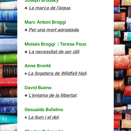
Joseph Brodsky
♣
La marca de l’aigua
.
Marc Antoni Broggi
♣
Per una mort apropiada
.
Moisès Broggi
i
Teresa Pous
♣
La necessitat de ser útil
.
Anne Brontë
♠
La llogatera de Wildfell Hall
.
David Bueno
♣
L’enigma de la llibertat
.
Gesualdo Bufalino
♠
La llum i el dol
.