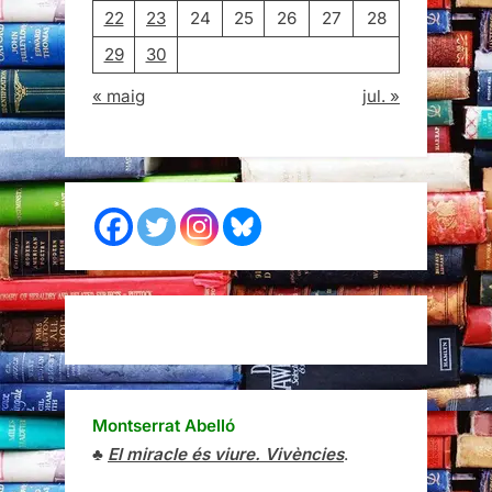
22
23
24
25
26
27
28
29
30
« maig
jul. »
Montserrat Abelló
♣
El miracle és viure. Vivències
.