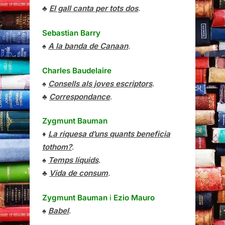
♣
El gall canta per tots dos
.
Sebastian Barry
♠
A la banda de Canaan
.
Charles Baudelaire
♠
Consells als joves escriptors
.
♣
Correspondance
.
Zygmunt Bauman
♦
La riquesa d’uns quants beneficia
tothom?
.
♠
Temps líquids
.
♣
Vida de consum
.
Zygmunt Bauman
i
Ezio Mauro
♠
Babel
.