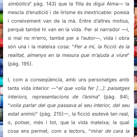
simbòlics
” pàg. 143) que la filla és digui Alma— la
mescla d’erudició i de lirisme és inextricable: poesia
i coneixement van de la mà. Entre d’altres motius,
perquè també hi van en la vida. Per al narrador —i,
si mal no m’erro, també per a l’autor—, vida i obra
són una i la mateixa cosa: “
Per a mi, la ficció és la
realitat, almenys en la mesura que m’ajuda a viure
”
(pàg. 195).
I, com a conseqüència, amb uns personatges amb
tanta vida interior —“
el que volia fer […]: paisatges
interiors, representacions de l’ànima
” (pàg. 84);
“
volia parlar del que passava al seu interior, del seu
estat anímic
” (pàg. 215)—, la ficció esdevé tan real,
o, potser, més i tot, que la vida mateixa; la qual
cosa ens permet, com a lectors, “
mirar de cara la