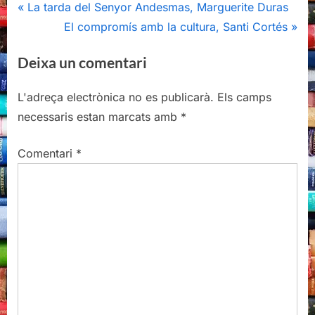
Navegació
P
La tarda del Senyor Andesmas, Marguerite Duras
r
N
El compromís amb la cultura, Santi Cortés
d'entrades
e
e
Deixa un comentari
v
x
i
t
L'adreça electrònica no es publicarà.
Els camps
o
P
necessaris estan marcats amb
*
u
o
s
s
Comentari
*
P
t
o
:
s
t
: