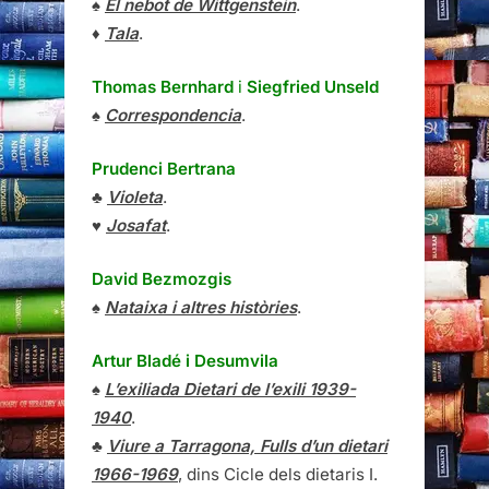
♠
El nebot de Wittgenstein
.
♦
Tala
.
Thomas Bernhard
i
Siegfried Unseld
♠
Correspondencia
.
Prudenci Bertrana
♣
Violeta
.
♥
Josafat
.
David Bezmozgis
♠
Nataixa i altres històries
.
Artur Bladé i Desumvila
♠
L’exiliada Dietari de l’exili 1939-
1940
.
♣
Viure a Tarragona, Fulls d’un dietari
1966-1969
, dins Cicle dels dietaris I.