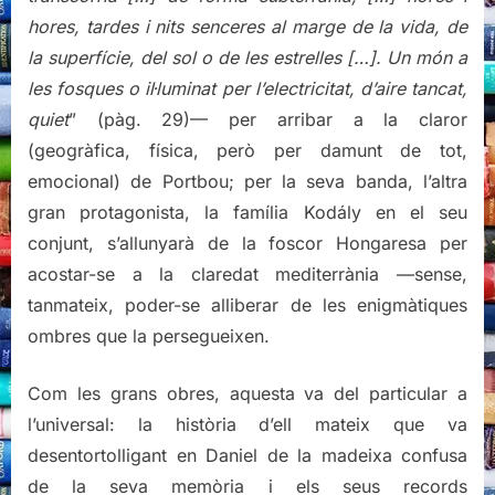
hores, tardes i nits senceres al marge de la vida, de
la superfície, del sol o de les estrelles […]. Un món a
les fosques o il·luminat per l’electricitat, d’aire tancat,
quiet
” (pàg. 29)— per arribar a la claror
(geogràfica, física, però per damunt de tot,
emocional) de Portbou; per la seva banda, l’altra
gran protagonista, la família Kodály en el seu
conjunt, s’allunyarà de la foscor Hongaresa per
acostar-se a la claredat mediterrània —sense,
tanmateix, poder-se alliberar de les enigmàtiques
ombres que la persegueixen.
Com les grans obres, aquesta va del particular a
l’universal: la història d’ell mateix que va
desentortolligant en Daniel de la madeixa confusa
de la seva memòria i els seus records