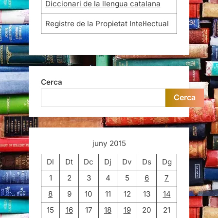
Diccionari de la llengua catalana
Registre de la Propietat Intel·lectual
Cerca
Cerca
juny 2015
Dl
Dt
Dc
Dj
Dv
Ds
Dg
1
2
3
4
5
6
7
8
9
10
11
12
13
14
15
16
17
18
19
20
21