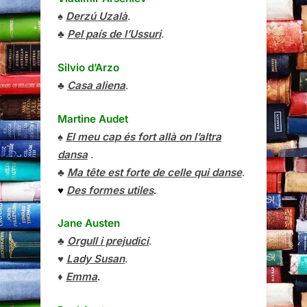
♠
Derzú Uzalà
.
♣
Pel país de l’Ussuri
.
Silvio d’Arzo
♣
Casa aliena
.
Martine Audet
♠
El meu cap és fort allà on l’altra
dansa
.
♣
Ma tête est forte de celle qui danse
.
♥
Des formes utiles
.
Jane Austen
♣
Orgull i prejudici
.
♥
Lady Susan
.
♦
Emma
.