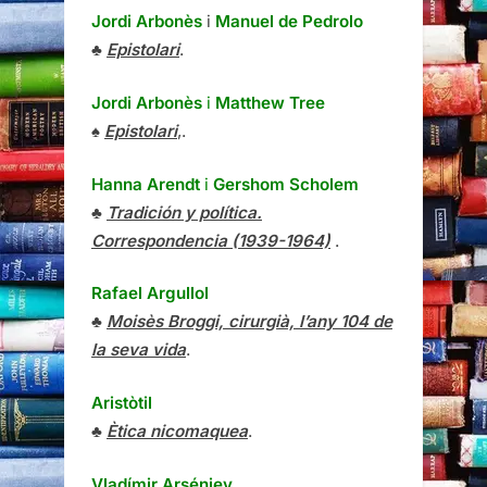
Jordi Arbonès
i
Manuel de Pedrolo
♣
Epistolari
.
Jordi Arbonès
i
Matthew Tree
♠
Epistolari
,.
Hanna Arendt
i
Gershom Scholem
♣
Tradición y política.
Correspondencia (1939-1964)
.
Rafael Argullol
♣
Moisès Broggi, cirurgià, l’any 104 de
la seva vida
.
Aristòtil
♣
Ètica nicomaquea
.
Vladímir Arséniev