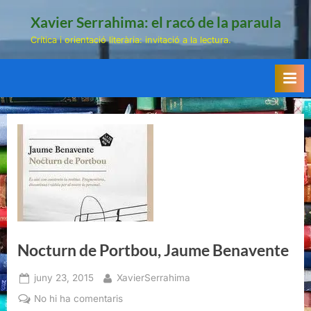
Skip
Xavier Serrahima: el racó de la paraula
to
Crítica i orientació literària: invitació a la lectura.
content
Nocturn de Portbou, Jaume Benavente
Posted
By
juny 23, 2015
XavierSerrahima
on
a
No hi ha comentaris