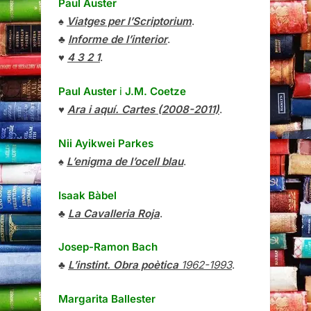
Paul Auster
♠
Viatges per l’Scriptorium
.
♣
Informe de l’interior
.
♥
4 3 2 1
.
Paul Auster
i
J.M. Coetze
♥
Ara i aquí. Cartes (2008-2011)
.
Nii Ayikwei Parkes
♠
L’enigma de l’ocell blau
.
Isaak Bàbel
♣
La Cavalleria Roja
.
Josep-Ramon Bach
♣
L’instint. Obra poètica
1962-1993
.
Margarita Ballester