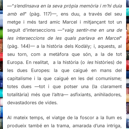
—“
s’endinsava en la seva pròpia memòria i m’hi duia
amb ell
” (pàg. 117)—, ens duu, a través del seu
metge i més tard amic Marcel i mitjançant tot un
seguit d’interseccions —“
vaig sentir-me en una de
les interseccions de les quals parlava en Marcel
”
(pàg. 144)— a la història dels Kodàly; i, aquests, al
seu torn, com a metàfora que són, a la de tot
Europa. En realitat, a la història (o
les
històries) de
les dues Europes: la que caigué en mans del
capitalisme i la que caigué en les del comunisme;
totes dues —tot i que potser una (la clarament
totalitària) més que l’altra— asfixiants, anihiladores,
devastadores de vides.
Al mateix temps, el viatge de la foscor a la llum es
produeix també en la trama, amarada d’una intriga,