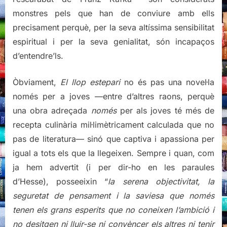
monstres pels que han de conviure amb ells
precisament perquè, per la seva altíssima sensibilitat
espiritual i per la seva genialitat, són incapaços
d’entendre’ls.
Òbviament,
El llop estepari
no és pas una novel·la
només per a joves —entre d’altres raons, perquè
una obra adreçada
només
per als joves té més de
recepta culinària mil·limètricament calculada que no
pas de literatura— sinó que captiva i apassiona per
igual a tots els que la llegeixen. Sempre i quan, com
ja hem advertit (i per dir-ho en les paraules
d’Hesse), posseeixin “
la serena objectivitat, la
seguretat de pensament i la saviesa que només
tenen els grans esperits que no coneixen l’ambició i
no desitgen ni lluir-se ni convèncer els altres ni tenir