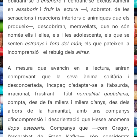
oblidant-se d’
entendre
i centrant-se exclusivament
en
assaborir
i
fruir
la lectura —i, sobretot, de les
sensacions i reaccions interiors o anímiques que els
produeix—, descobriran, meravellats, que no són
només ells i elles, els i les adolescents, els que se
senten
estranys
i
fora del món
; els que pateixen la
incomprensió i el rebuig dels
altres
.
A mesura que avancin en la lectura, aniran
comprovant que la seva ànima solitària i
desconcertada, incapaç d’adaptar-se a l’absurda,
irracional, frustrant i fútil
normalitat quotidiana
,
compta, des de fa milers i milers d’anys, des dels
albors de la humanitat, amb uns companys
d’incomprensió i desorientació que Hesse anomena
llops esteparis
. Companys que —com Gregor,
l’escarabat de Franz Kafka— són considerats