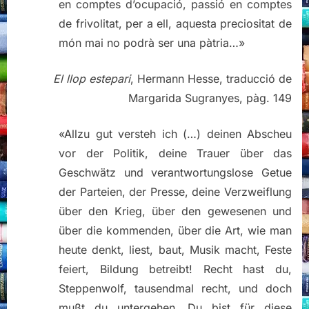
en comptes d’ocupació, passió en comptes
de frivolitat, per a ell, aquesta preciositat de
món mai no podrà ser una pàtria…»
El llop estepari
, Hermann Hesse, traducció de
Margarida Sugranyes, pàg. 149
«Allzu gut versteh ich (…) deinen Abscheu
vor der Politik, deine Trauer über das
Geschwätz und verantwortungslose Getue
der Parteien, der Presse, deine Verzweiflung
über den Krieg, über den gewesenen und
über die kommenden, über die Art, wie man
heute denkt, liest, baut, Musik macht, Feste
feiert, Bildung betreibt! Recht hast du,
Steppenwolf, tausendmal recht, und doch
mußt du untergehen. Du bist für diese