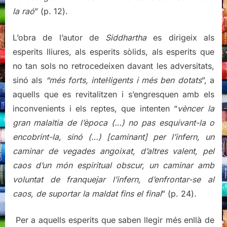
la raó
” (p. 12).
L’obra de l’autor de
Siddhartha
es dirigeix als
esperits lliures, als esperits sòlids, als esperits que
no tan sols no retrocedeixen davant les adversitats,
sinó als
“més forts, intel·ligents i més ben dotats
”, a
aquells que es revitalitzen i s’engresquen amb els
inconvenients i els reptes, que intenten “
vèncer la
gran malaltia de l’època (…) no pas esquivant-la o
encobrint-la, sinó (…) [caminant] per l’infern, un
caminar de vegades angoixat, d’altres valent, pel
caos d’un món espiritual obscur, un caminar amb
voluntat de franquejar l’infern, d’enfrontar-se al
caos, de suportar la maldat fins el final
” (p. 24).
Per a aquells esperits que saben llegir més enllà de