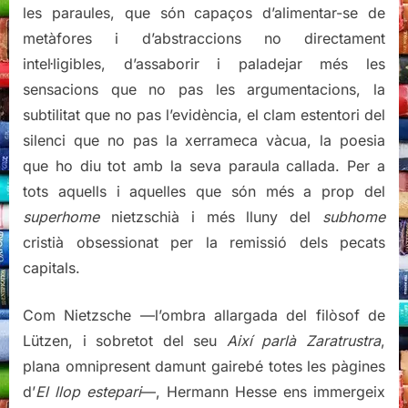
les paraules, que són capaços d’alimentar-se de
metàfores i d’abstraccions no directament
intel·ligibles, d’assaborir i paladejar més les
sensacions que no pas les argumentacions, la
subtilitat que no pas l’evidència, el clam estentori del
silenci que no pas la xerrameca vàcua, la poesia
que ho diu tot amb la seva paraula callada. Per a
tots aquells i aquelles que són més a prop del
superhome
nietzschià i més lluny del
subhome
cristià obsessionat per la remissió dels pecats
capitals.
Com Nietzsche —l’ombra allargada del filòsof de
Lützen, i sobretot del seu
Així parlà Zaratrustra
,
plana omnipresent damunt gairebé totes les pàgines
d’
El llop estepari
—, Hermann Hesse ens immergeix