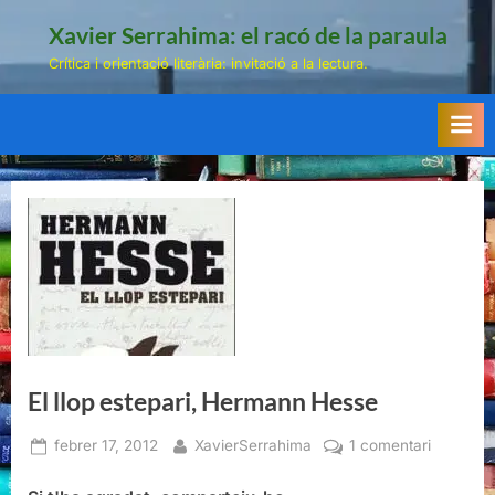
Skip
Xavier Serrahima: el racó de la paraula
to
Crítica i orientació literària: invitació a la lectura.
content
El llop estepari, Hermann Hesse
Posted
By
a
febrer 17, 2012
XavierSerrahima
1 comentari
on
El