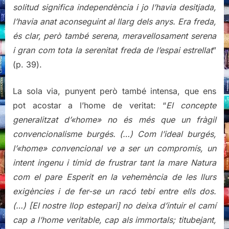
solitud significa independència i jo l’havia desitjada,
l’havia anat aconseguint al llarg dels anys. Era freda,
és clar, però també serena, meravellosament serena
i gran com tota la serenitat freda de l’espai estrellat
”
(p. 39).
La sola via, punyent però també intensa, que ens
pot acostar a l’home de veritat: “
El concepte
generalitzat d’«home» no és més que un fràgil
convencionalisme burgés. (…) Com l’ideal burgés,
l’«home» convencional ve a ser un compromís, un
intent ingenu i tímid de frustrar tant la mare Natura
com el pare Esperit en la vehemència de les llurs
exigències i de fer-se un racó tebi entre ells dos.
(…) [El nostre llop estepari] no deixa d’intuir el camí
cap a l’home veritable, cap als immortals; titubejant,