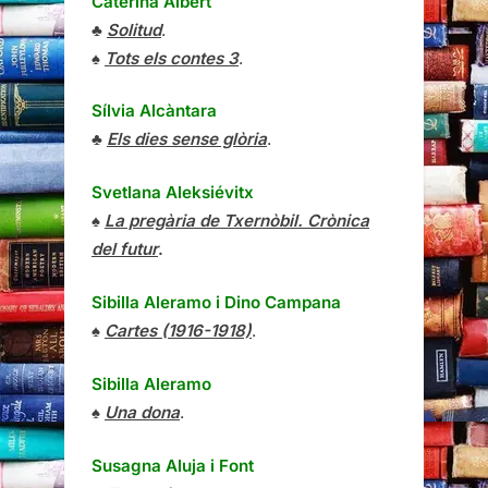
Caterina Albert
♣
Solitud
.
♠
Tots els contes 3
.
Sílvia Alcàntara
♣
Els dies sense glòria
.
Svetlana Aleksiévitx
♠
La pregària de Txernòbil. Crònica
del futur
.
Sibilla Aleramo
i
Dino Campana
♠
Cartes (1916-1918)
.
Sibilla Aleramo
♠
Una dona
.
Susagna Aluja i Font