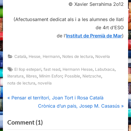
© Xavier Serrahima 2o12
(Afectuosament dedicat als i a les alumnes de llatí
de 4rt d’ESO
de l’
Institut de Premià de Mar
)
,
,
,
Català
Hesse, Hermann
Notes de lectura
Novel·la
Tags:
,
,
,
,
El llop estepari
fast read
Hermann Hesse
Labutxaca
,
,
,
,
literatura
llibres
Mínim Esforç Possible
Nietzsche
,
nota de lectura
novel·la
Navegació
P
Pensar el territori, Joan Tort i Rosa Català
r
N
Crònica d’un país, Josep M. Casasús
d'entrades
e
e
on
Comment
(1)
v
x
“El
i
t