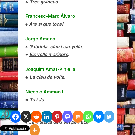
♣
Tres guineus
.
Francesc-Marc Álvaro
♠
Ara sí que toca!
.
Jorge Amado
♠
Gabriela, clau i canyella
.
♥
Els vells mariners
.
Joaquim Amat-Piniella
♣
La clau de volta
.
Niccoló Ammaniti
♣
Tu i Jo
.
0
Leonid Andréiev
Shares
♦
La història dels set penjats
.