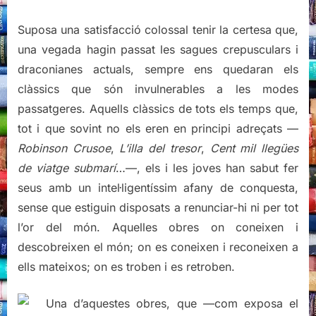
Suposa una satisfacció colossal tenir la certesa que,
una vegada hagin passat les sagues crepusculars i
draconianes actuals, sempre ens quedaran els
clàssics que són invulnerables a les modes
passatgeres. Aquells clàssics de tots els temps que,
tot i que sovint no els eren en principi adreçats —
Robinson Crusoe
,
L’illa del tresor
,
Cent mil llegües
de viatge submarí
…—, els i les joves han sabut fer
seus amb un intel·ligentíssim afany de conquesta,
sense que estiguin disposats a renunciar-hi ni per tot
l’or del món. Aquelles obres on coneixen i
descobreixen el món; on es coneixen i reconeixen a
ells mateixos; on es troben i es retroben.
Una d’aquestes obres, que —com exposa el