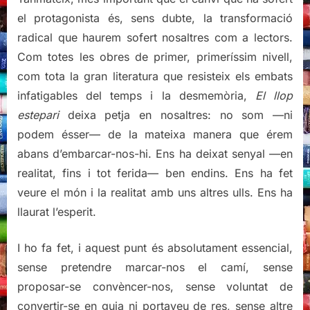
el protagonista és, sens dubte, la transformació
radical que haurem sofert nosaltres com a lectors.
Com totes les obres de primer, primeríssim nivell,
com tota la gran literatura que resisteix els embats
infatigables del temps i la desmemòria,
El llop
estepari
deixa petja en nosaltres: no som —ni
podem ésser— de la mateixa manera que érem
abans d’embarcar-nos-hi. Ens ha deixat senyal —en
realitat, fins i tot ferida— ben endins. Ens ha fet
veure el món i la realitat amb uns altres ulls. Ens ha
llaurat l’esperit.
I ho fa fet, i aquest punt és absolutament essencial,
sense pretendre marcar-nos el camí, sense
proposar-se convèncer-nos, sense voluntat de
convertir-se en guia ni portaveu de res, sense altre