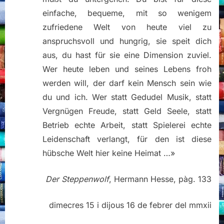
einfache, bequeme, mit so wenigem
zufriedene Welt von heute viel zu
anspruchsvoll und hungrig, sie speit dich
aus, du hast für sie eine Dimension zuviel.
Wer heute leben und seines Lebens froh
werden will, der darf kein Mensch sein wie
du und ich. Wer statt Gedudel Musik, statt
Vergnügen Freude, statt Geld Seele, statt
Betrieb echte Arbeit, statt Spielerei echte
Leidenschaft verlangt, für den ist diese
hübsche Welt hier keine Heimat …»
Der Steppenwolf
, Hermann Hesse, pàg. 133
dimecres 15 i dijous 16 de febrer del mmxii