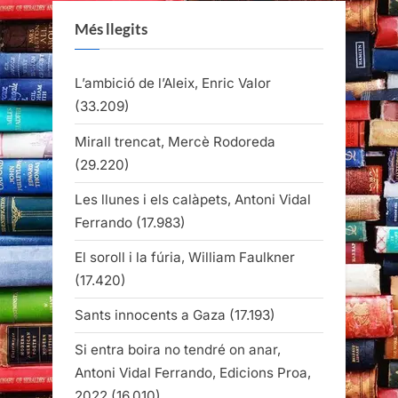
Més llegits
L’ambició de l’Aleix, Enric Valor
(33.209)
Mirall trencat, Mercè Rodoreda
(29.220)
Les llunes i els calàpets, Antoni Vidal
Ferrando
(17.983)
El soroll i la fúria, William Faulkner
(17.420)
Sants innocents a Gaza
(17.193)
Si entra boira no tendré on anar,
Antoni Vidal Ferrando, Edicions Proa,
2022
(16.010)