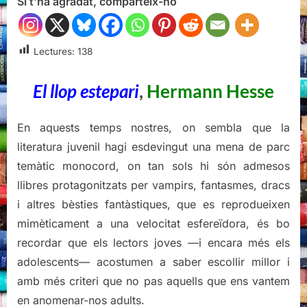
Si t'ha agradat, comparteix-ho
llop
estepari,
Hermann
Hesse
Lectures:
138
El llop estepari
,
Hermann Hesse
En aquests temps nostres, on sembla que la
literatura juvenil hagi esdevingut una mena de parc
temàtic monocord, on tan sols hi són admesos
llibres protagonitzats per vampirs, fantasmes, dracs
i altres bèsties fantàstiques, que es reprodueixen
mimèticament a una velocitat esfereïdora, és bo
recordar que els lectors joves —i encara més els
adolescents— acostumen a saber escollir millor i
amb més criteri que no pas aquells que ens vantem
en anomenar-nos adults.