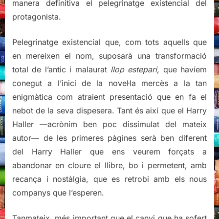
manera definitiva el pelegrinatge existencial del
protagonista.
Pelegrinatge existencial que, com tots aquells que
en mereixen el nom, suposarà una transformació
total de l’antic i malaurat
llop estepari,
que havíem
conegut a l’inici de la novel·la mercès a la tan
enigmàtica com atraient presentació que en fa el
nebot de la seva dispesera. Tant és així que el Harry
Haller —acrònim ben poc dissimulat del mateix
autor— de les primeres pàgines serà ben diferent
del Harry Haller que ens veurem forçats a
abandonar en cloure el llibre, bo i permetent, amb
recança i nostàlgia, que es retrobi amb els nous
companys que l’esperen.
Tanmateix, més important que el canvi que ha sofert