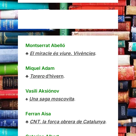
Montserrat Abelló
♣
El miracle és viure. Vivències
.
Miquel Adam
♣
Torero
d’hivern
.
Vasili Aksiónov
♠
Una saga moscovita
.
Ferran Aisa
♣
CNT, la força obrera de Catalunya
.