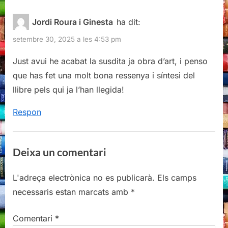
o
P
llop
Jordi Roura i Ginesta
ha dit:
u
o
estepari,
setembre 30, 2025 a les 4:53 pm
s
s
Hermann
P
t
Just avui he acabat la susdita ja obra d’art, i penso
Hesse”
o
:
que has fet una molt bona ressenya i síntesi del
s
llibre pels qui ja l’han llegida!
t
Respon
:
Deixa un comentari
L'adreça electrònica no es publicarà.
Els camps
necessaris estan marcats amb
*
Comentari
*