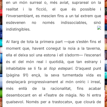
en un món surreal o, més aviat, suprareal on la
realitat i la ficció, el que és possible i
l’inversemblant, es mesclen fins a un tal extrem que
esdevenen no només indissociables, sinó
indistingibles.
Al llarg de tota la primera part —que s’estén fins el
moment que, havent conegut la noia a la taverna,
ella el deixa sol una estona i ell s’adorm— l’escenari
és el del món real i quotidià, que tan estrany i
inhabitable se li fa al
llop estepari
. D’aquest punt
(pàgina 91) ençà, la seva turmentada vida es
desplaçarà progressivament al món oníric i irreal,
més enllà de la racionalitat, fins acabar
desembocant en el «Teatre de màgia. No hi entra
qualsevol. Només per a trastocats», que clourà de