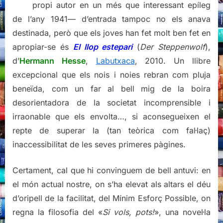
propi autor en un més que interessant epíleg
de l’any 1941— d’entrada tampoc no els anava
destinada, però que els joves han fet molt ben fet en
apropiar-se és
El llop estepari
(
Der Steppenwolf
),
d’
Hermann Hesse
,
Labutxaca
, 2010. Un llibre
excepcional que els nois i noies rebran com pluja
beneïda, com un far al bell mig de la boira
desorientadora de la societat incomprensible i
irraonable que els envolta…, si aconsegueixen el
repte de superar la (tan teòrica com fal·laç)
inaccessibilitat de les seves primeres pàgines.
Certament, cal que hi convinguem de bell antuvi: en
el món actual nostre, on s’ha elevat als altars el déu
d’oripell de la facilitat, del Mínim Esforç Possible, on
regna la filosofia del «
Si vols, pots!
», una novel·la