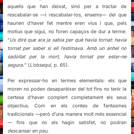
aquells que han deixat, sinó per a tractar de
rescabalar-se —i rescabalar-los, ensems— del que
haurien d’haver fet mentre eren vius i que, pels
motius que sigui, no foren capaços de dur a terme:
“
Us diré que ara ja sabia per què havia tornat: havia
tornat per saber si ell l’estimava. Amb un anhel no
sadollat per la mort, havia tornat per estar-ne
segura.
” (
L’obsequi
, p. 65).
Per expressar-ho en termes elementals: els que
moren no poden desaparèixer del tot fins no tenir la
certesa d’haver complert completament els seus
objectius. Com en els contes de fantasmes
tradicionals —però d’una manera molt més essencial
— fins que no els hagin satisfet, no podran
descansar en pau
.