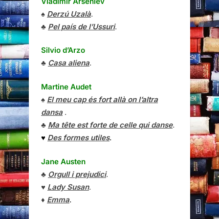
Vladímir Arséniev
♠
Derzú Uzalà
.
♣
Pel país de l’Ussuri
.
Silvio d’Arzo
♣
Casa aliena
.
Martine Audet
♠
El meu cap és fort allà on l’altra
dansa
.
♣
Ma tête est forte de celle qui danse
.
♥
Des formes utiles
.
Jane Austen
♣
Orgull i prejudici
.
♥
Lady Susan
.
♦
Emma
.