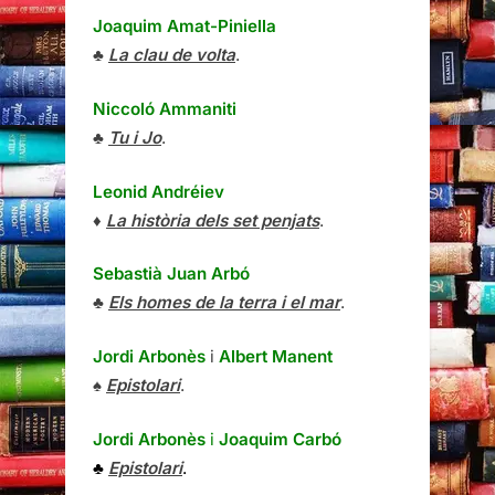
Joaquim Amat-Piniella
♣
La clau de volta
.
Niccoló Ammaniti
♣
Tu i Jo
.
Leonid Andréiev
♦
La història dels set penjats
.
Sebastià Juan Arbó
♣
Els homes de la terra i el mar
.
Jordi Arbonès
i
Albert Manent
♠
Epistolari
.
Jordi Arbonès
i
Joaquim Carbó
♣
Epistolari
.