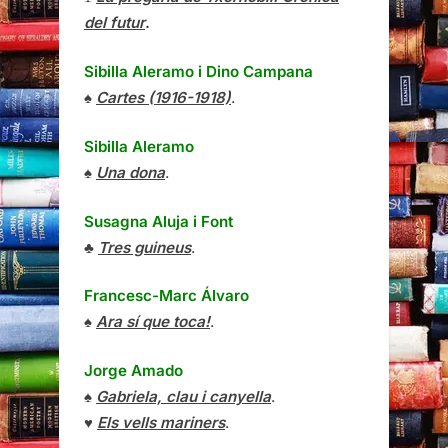
del futur
.
Sibilla Aleramo
i
Dino Campana
♠
Cartes (1916-1918)
.
Sibilla Aleramo
♠
Una dona
.
Susagna Aluja i Font
♣
Tres guineus
.
Francesc-Marc Álvaro
♠
Ara sí que toca!
.
Jorge Amado
♠
Gabriela, clau i canyella
.
♥
Els vells mariners
.