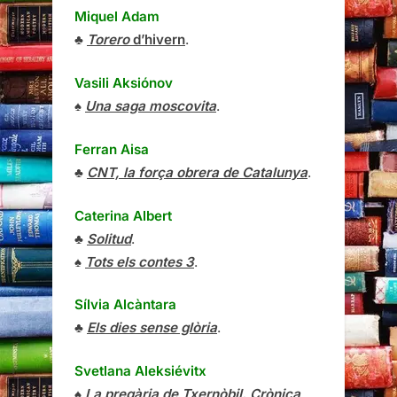
Miquel Adam
♣
Torero
d’hivern
.
Vasili Aksiónov
♠
Una saga moscovita
.
Ferran Aisa
♣
CNT, la força obrera de Catalunya
.
Caterina Albert
♣
Solitud
.
♠
Tots els contes 3
.
Sílvia Alcàntara
♣
Els dies sense glòria
.
Svetlana Aleksiévitx
♠
La pregària de Txernòbil. Crònica