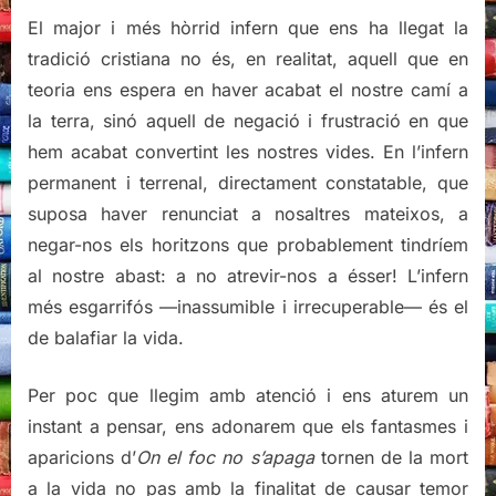
El major i més hòrrid infern que ens ha llegat la
tradició cristiana no és, en realitat, aquell que en
teoria ens espera en haver acabat el nostre camí a
la terra, sinó aquell de negació i frustració en que
hem acabat convertint les nostres vides. En l’infern
permanent i terrenal, directament constatable, que
suposa haver renunciat a nosaltres mateixos, a
negar-nos els horitzons que probablement tindríem
al nostre abast: a no atrevir-nos a ésser! L’infern
més esgarrifós —inassumible i irrecuperable— és el
de balafiar la vida.
Per poc que llegim amb atenció i ens aturem un
instant a pensar, ens adonarem que els fantasmes i
aparicions d’
On el foc no s’apaga
tornen de la mort
a la vida no pas amb la finalitat de causar temor