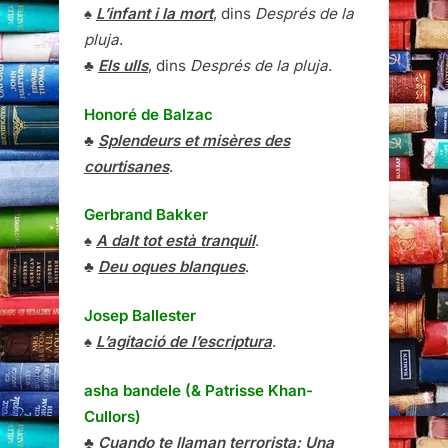
♠
L’infant i la mort
, dins
Després de la
pluja
.
♣
Els ulls
, dins
Després de la pluja
.
Honoré de Balzac
♣
Splendeurs et misères des
courtisanes
.
Gerbrand Bakker
♠
A dalt tot està tranquil
.
♣
Deu oques blanques
.
Josep Ballester
♠
L’agitació de l’escriptura
.
asha bandele (& Patrisse Khan-
Cullors)
♣
Cuando te llaman terrorista: Una