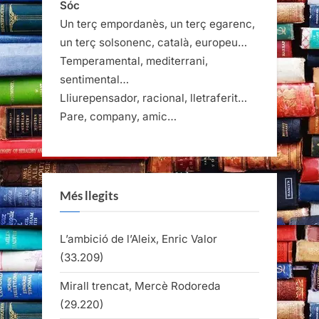
Sóc
Un terç empordanès, un terç egarenc,
un terç solsonenc, català, europeu…
Temperamental, mediterrani,
sentimental…
Lliurepensador, racional, lletraferit…
Pare, company, amic…
Més llegits
L’ambició de l’Aleix, Enric Valor
(33.209)
Mirall trencat, Mercè Rodoreda
(29.220)