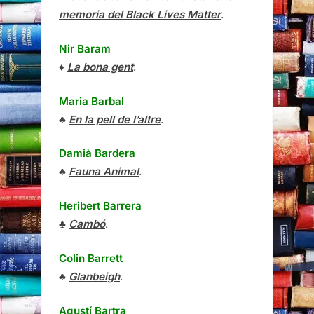
memoria del Black Lives Matter
.
Nir Baram
♦
La bona gent
.
Maria Barbal
♣
En la pell de l’altre
.
Damià Bardera
♣
Fauna Animal
.
Heribert Barrera
♣
Cambó
.
Colin Barrett
♣
Glanbeigh
.
Agustí Bartra