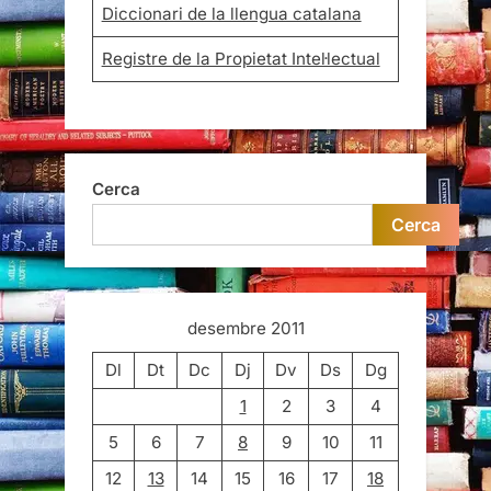
Diccionari de la llengua catalana
Registre de la Propietat Intel·lectual
Cerca
Cerca
desembre 2011
Dl
Dt
Dc
Dj
Dv
Ds
Dg
1
2
3
4
5
6
7
8
9
10
11
12
13
14
15
16
17
18