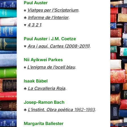
Paul Auster
♠
Viatges per l’Scriptorium
.
♣
Informe de l’interior
.
♥
4 3 2 1
.
Paul Auster
i
J.M. Coetze
♥
Ara i aquí. Cartes (2008-2011)
.
Nii Ayikwei Parkes
♠
L’enigma de l’ocell blau
.
Isaak Bàbel
♣
La Cavalleria Roja
.
Josep-Ramon Bach
♣
L’instint. Obra poètica
1962-1993
.
Margarita Ballester