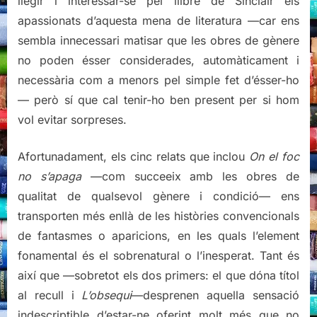
llegir i interessar-se pel llibre de Sinclair els
apassionats d’aquesta mena de literatura —car ens
sembla innecessari matisar que les obres de gènere
no poden ésser considerades, automàticament i
necessària com a menors pel simple fet d’ésser-ho
— però sí que cal tenir-ho ben present per si hom
vol evitar sorpreses.
Afortunadament, els cinc relats que inclou
On el foc
no s’apaga
—com succeeix amb les obres de
qualitat de qualsevol gènere i condició— ens
transporten més enllà de les històries convencionals
de fantasmes o aparicions, en les quals l’element
fonamental és el sobrenatural o l’inesperat. Tant és
així que —sobretot els dos primers: el que dóna títol
al recull i
L’obsequi
—desprenen aquella sensació
indescriptible d’estar-ne oferint molt més que no