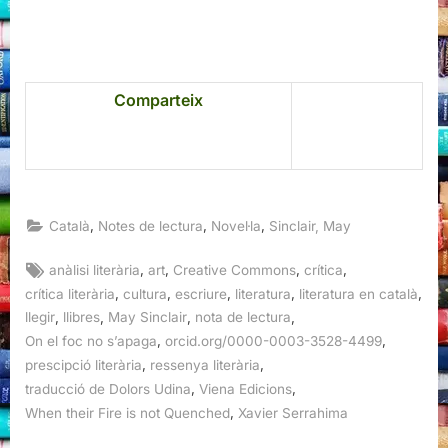
Comparteix
,
,
,
Català
Notes de lectura
Novel·la
Sinclair, May
Tags:
,
,
,
,
anàlisi literària
art
Creative Commons
crítica
,
,
,
,
,
crítica literària
cultura
escriure
literatura
literatura en català
,
,
,
,
llegir
llibres
May Sinclair
nota de lectura
,
,
On el foc no s’apaga
orcid.org/0000-0003-3528-4499
,
,
prescipció literària
ressenya literària
,
,
traducció de Dolors Udina
Viena Edicions
,
When their Fire is not Quenched
Xavier Serrahima