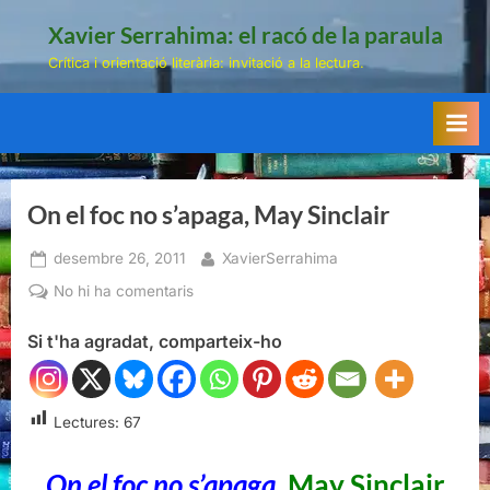
Skip
Xavier Serrahima: el racó de la paraula
to
Crítica i orientació literària: invitació a la lectura.
content
On el foc no s’apaga, May Sinclair
Posted
By
desembre 26, 2011
XavierSerrahima
on
a
No hi ha comentaris
On
Si t'ha agradat, comparteix-ho
el
foc
no
s’apaga,
Lectures:
67
May
Sinclair
On el foc no s’apaga
,
May Sinclair