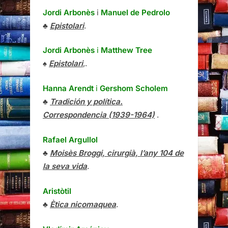
Jordi Arbonès
i
Manuel de Pedrolo
♣
Epistolari
.
Jordi Arbonès
i
Matthew Tree
♠
Epistolari
,.
Hanna Arendt
i
Gershom Scholem
♣
Tradición y política.
Correspondencia (1939-1964)
.
Rafael Argullol
♣
Moisès Broggi, cirurgià, l’any 104 de
la seva vida
.
Aristòtil
♣
Ètica nicomaquea
.