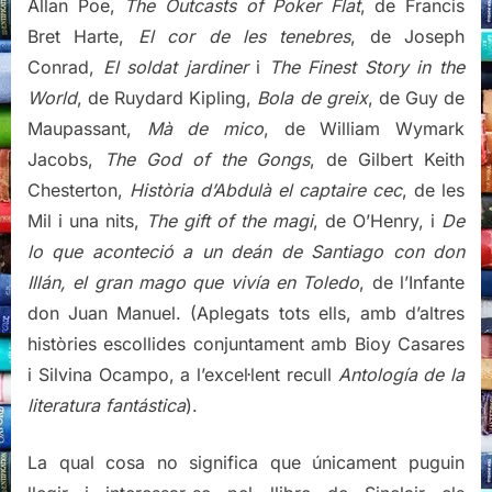
Allan Poe,
The Outcasts of Poker Flat
, de Francis
Bret Harte,
El cor de les tenebres
, de Joseph
Conrad,
El soldat jardiner
i
The Finest Story in the
World
, de Ruydard Kipling,
Bola de greix
, de Guy de
Maupassant,
Mà de mico
, de William Wymark
Jacobs,
The God of the Gongs
, de Gilbert Keith
Chesterton,
Història d’Abdulà el captaire cec
, de les
Mil i una nits,
The gift of the magi
, de O’Henry, i
De
lo que aconteció a un deán de Santiago con don
Illán, el gran mago que vivía en Toledo
, de l’Infante
don Juan Manuel. (Aplegats tots ells, amb d’altres
històries escollides conjuntament amb Bioy Casares
i Silvina Ocampo, a l’excel·lent recull
Antología de la
literatura fantástica
).
La qual cosa no significa que únicament puguin