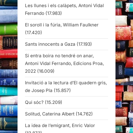
Les llunes i els calàpets, Antoni Vidal
Ferrando
(17.983)
El soroll i la fúria, William Faulkner
(17.420)
Sants innocents a Gaza
(17.193)
Si entra boira no tendré on anar,
Antoni Vidal Ferrando, Edicions Proa,
2022
(16.009)
Invitació a la lectura d’El quadern gris,
de Josep Pla
(15.857)
Qui sóc?
(15.209)
Solitud, Caterina Albert
(14.762)
La idea de l’emigrant, Enric Valor