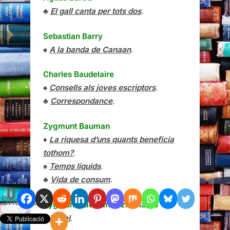
♣
El gall canta per tots dos
.
Sebastian Barry
♠
A la banda de Canaan
.
Charles Baudelaire
♠
Consells als joves escriptors
.
♣
Correspondance
.
Zygmunt Bauman
♦
La riquesa d’uns quants beneficia
tothom?
.
♠
Temps líquids
.
♣
Vida de consum
.
0
Shares
Zygmunt Bauman
i
Ezio Mauro
♠
Babel
.