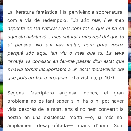
La literatura fantàstica i la pervivència sobrenatural
com a via de redempció: “
Jo sóc real, i el meu
aspecte és tan natural i real com tot el que hi ha en
aquesta habitació… més natural i més real del que tu
et penses. No em vas matar, com pots veure,
perquè sóc aquí, tan viu o mes que tu. La teva
revenja va consistir en fer-me passar d’un estat que
s’havia tornat insuportable a un estat meravellós del
que pots arribar a imaginar.
” (La víctima, p. 167).
Segons l’escriptora anglesa, doncs, el gran
problema no és tant saber si hi ha o hi pot haver
vida després de la mort, ans si no hem convertit la
nostra en una existència morta —o, si més no,
àmpliament desaprofitada— abans d’hora. Som