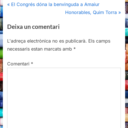
Navegació
P
El Congrés dóna la benvinguda a Amaiur
r
N
Honorables, Quim Torra
d'entrades
e
e
Deixa un comentari
v
x
i
t
L'adreça electrònica no es publicarà.
Els camps
o
P
necessaris estan marcats amb
*
u
o
s
s
Comentari
*
P
t
o
:
s
t
: