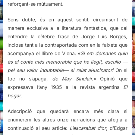
reforçant-se mútuament.
Sens dubte, és en aquest sentit, circumscrit de
manera exclusiva a la literatura fantàstica, que cal
entendre la cèlebre frase de Jorge Luis Borges,
inclosa tant a la contraportada com en la faixeta que
acompanya el llibre de Viena: «
Si em demanen quin
és el conte més memorable que he llegit, escullo —
pel seu valor indubtable— el relat al·lucinatori
On el
foc no s’apaga
, de May Sinclair.
» Opinió que
expressava l’any 1935 a la revista argentina
El
hogar
.
Adscripció que quedarà encara més clara si
enumerem les altres onze narracions que afegia a
continuació al seu article:
L’escarabat d’or
, d’Edgar