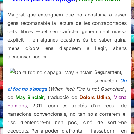
Malgrat que entenguem que no acostuma a ésser
gens recomanable la lectura de les contraportades
dels llibres —pel seu caràcter generalment massa
explícit—, en algunes ocasions és bo saber quina
mena d’obra ens disposem a llegir, abans
d’endinsar-nos-hi.
Segurament,
si encetem
On
el foc no s’apaga
(
When their Fire is not Quenched
),
de
May Sinclair
, traducció de
Dolors Udina
,
Viena
Edicions
, 2011, com es tractés d’un recull de
narracions convencionals, no tan sols correrem el
risc d’entendre-hi ben poc, sinó de sortir-ne
decebuts. Per a poder-lo afrontar —i assaborir— en