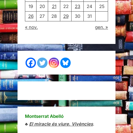
19
20
21
22
23
24
25
26
27
28
29
30
31
« nov.
gen. »
Montserrat Abelló
♣
El miracle és viure. Vivències
.