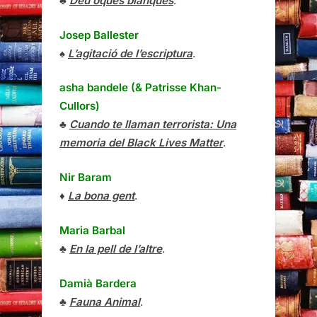
♣
Deu oques blanques
.
Josep Ballester
♠
L’agitació de l’escriptura
.
asha bandele (& Patrisse Khan-
Cullors)
♣
Cuando te llaman terrorista: Una
memoria del Black Lives Matter
.
Nir Baram
♦
La bona gent
.
Maria Barbal
♣
En la pell de l’altre
.
Damià Bardera
♣
Fauna Animal
.