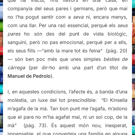
que ha viscut, fins llavors en una casa, en
companyia del seus pares i germans, però que mai
no l’ha pogut sentir com a
seva
ni, encara menys,
com una llar. Per una raó essencial, perquè els
seus
pares
ho són des del punt de vista biològic,
sanguini, però no pas emocional, perquè per a ells,
els seus fills —“amb la mare tot és feina” (pàg. 20)
— són ben poc més que unes simples
bèsties de
càrrega
(per dir-ho amb una part d’un títol de
Manuel de Pedrolo
).
I, en aquestes condicions, l’afecte és, a banda d’una
molèstia, un luxe del tot prescindible: “El Kinsella
m’agafa de la mà. Tan bon punt me l’agafa, m’adono
que el pare no m’ha agafat mai, ni un sol cop, de la
mà” (pàg. 73). És aquest món nou, inesperat,
impensable, el que converteix una família en alguna