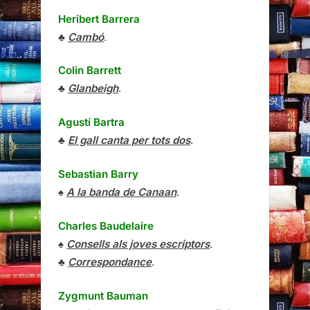
Heribert Barrera
♣
Cambó
.
Colin Barrett
♣
Glanbeigh
.
Agustí Bartra
♣
El gall canta per tots dos
.
Sebastian Barry
♠
A la banda de Canaan
.
Charles Baudelaire
♠
Consells als joves escriptors
.
♣
Correspondance
.
Zygmunt Bauman