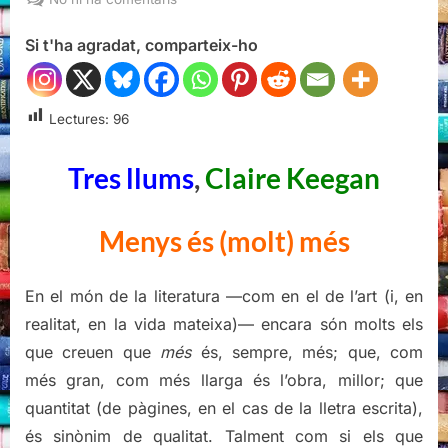
Tres
Si t'ha agradat, comparteix-ho
llums,
Claire
Keegan
Lectures:
96
Tres llums
,
Claire Keegan
Menys és (molt) més
En el món de la literatura —com en el de l’art (i, en
realitat, en la vida mateixa)— encara són molts els
que creuen que
més
és, sempre, més; que, com
més gran, com més llarga és l’obra, millor; que
quantitat (de pàgines, en el cas de la lletra escrita),
és sinònim de qualitat. Talment com si els que