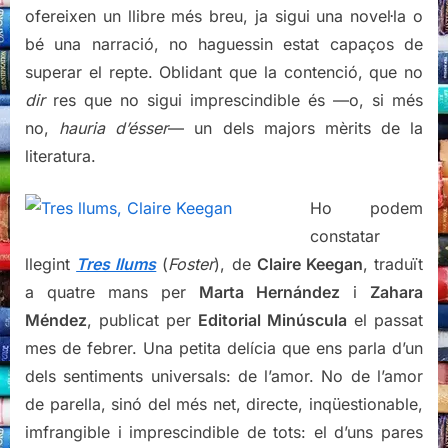
ofereixen un llibre més breu, ja sigui una novel·la o
bé una narració, no haguessin estat capaços de
superar el repte. Oblidant que la contenció, que no
dir
res que no sigui imprescindible és —o, si més
no,
hauria d’ésser
— un dels majors mèrits de la
literatura.
Ho podem
constatar
llegint
Tres llums
(
Foster
), de
Claire Keegan
, traduït
a quatre mans per
Marta Hernández
i
Zahara
Méndez
, publicat per
Editorial Minúscula
el passat
mes de febrer. Una petita delícia que ens parla d’un
dels sentiments universals: de l’amor. No de l’amor
de parella, sinó del més net, directe, inqüestionable,
imfrangible i imprescindible de tots: el d’uns pares