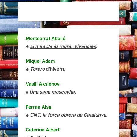
Montserrat Abelló
♣
El miracle és viure. Vivències
.
Miquel Adam
♣
Torero
d’hivern
.
Vasili Aksiónov
♠
Una saga moscovita
.
Ferran Aisa
♣
CNT, la força obrera de Catalunya
.
Caterina Albert