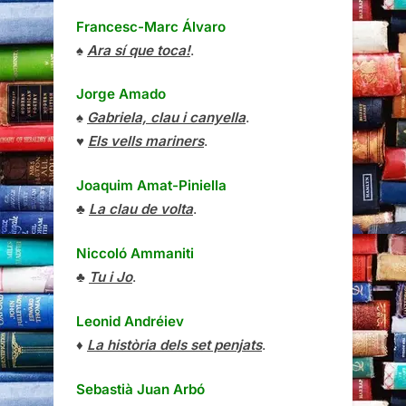
Francesc-Marc Álvaro
♠
Ara sí que toca!
.
Jorge Amado
♠
Gabriela, clau i canyella
.
♥
Els vells mariners
.
Joaquim Amat-Piniella
♣
La clau de volta
.
Niccoló Ammaniti
♣
Tu i Jo
.
Leonid Andréiev
♦
La història dels set penjats
.
Sebastià Juan Arbó