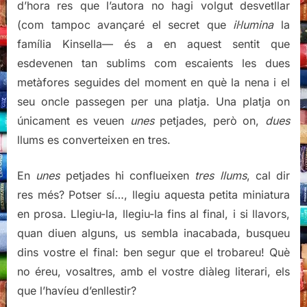
d’hora res que l’autora no hagi volgut desvetllar
(com tampoc avançaré el secret que
il·lumina
la
família Kinsella— és a en aquest sentit que
esdevenen tan sublims com escaients les dues
metàfores seguides del moment en què la nena i el
seu oncle passegen per una platja. Una platja on
únicament es veuen
unes
petjades, però on,
dues
llums es converteixen en tres.
En
unes
petjades hi conflueixen
tres llums
, cal dir
res més? Potser sí…, llegiu aquesta petita miniatura
en prosa. Llegiu-la, llegiu-la fins al final, i si llavors,
quan diuen alguns, us sembla inacabada, busqueu
dins vostre el final: ben segur que el trobareu! Què
no éreu, vosaltres, amb el vostre diàleg literari, els
que l’havíeu d’enllestir?