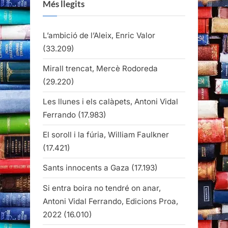
Més llegits
L’ambició de l’Aleix, Enric Valor
(33.209)
Mirall trencat, Mercè Rodoreda
(29.220)
Les llunes i els calàpets, Antoni Vidal
Ferrando
(17.983)
El soroll i la fúria, William Faulkner
(17.421)
Sants innocents a Gaza
(17.193)
Si entra boira no tendré on anar,
Antoni Vidal Ferrando, Edicions Proa,
2022
(16.010)