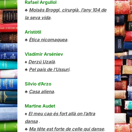
Rafael Argullol
♣
Moisès Broggi, cirurgià, l’any 104 de
la seva vida
.
Aristòtil
♣
Ètica nicomaquea
.
Vladímir Arséniev
♠
Derzú Uzalà
.
♣
Pel país de l’Ussuri
.
Silvio d’Arzo
♣
Casa aliena
.
Martine Audet
♠
El meu cap és fort allà on l’altra
dansa
.
♣
Ma tête est forte de celle qui danse
.