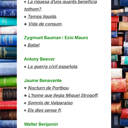
♦
La riquesa d’uns quants beneficia
tothom?
.
♠
Temps líquids
.
♣
Vida de consum
.
Zygmunt Bauman
i
Ezio Mauro
♠
Babel
.
Antony Beevor
♠
La guerra civil española
.
Jaume Benavente
♥
Nocturn de Portbou
.
♣
L’home que llegia Miquel Strogoff
.
♠
Somnis de Valparaíso
.
♦
Els dies sense fi
.
Walter Benjamin