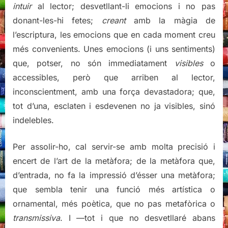
intuir
al lector; desvetllant-li emocions i no pas
donant-les-hi fetes;
creant
amb la màgia de
l’escriptura, les emocions que en cada moment creu
més convenients. Unes emocions (i uns sentiments)
que, potser, no són immediatament
visibles
o
accessibles, però que arriben al lector,
inconscientment, amb una força devastadora; que,
tot d’una, esclaten i esdevenen no ja visibles, sinó
indelebles.
Per assolir-ho, cal servir-se amb molta precisió i
encert de l’art de la metàfora; de la metàfora que,
d’entrada, no fa la impressió d’ésser una metàfora;
que sembla tenir una funció més artística o
ornamental, més poètica, que no pas metafòrica o
transmissiva
. I —tot i que no desvetllaré abans