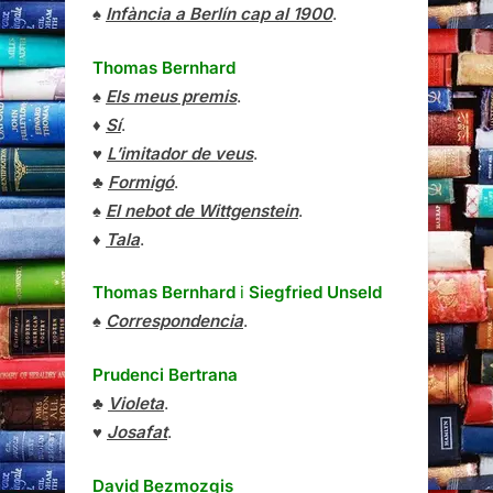
♠
Infància a Berlín cap al 1900
.
Thomas Bernhard
♠
Els meus premis
.
♦
Sí
.
♥
L’imitador de veus
.
♣
Formigó
.
♠
El nebot de Wittgenstein
.
♦
Tala
.
Thomas Bernhard
i
Siegfried Unseld
♠
Correspondencia
.
Prudenci Bertrana
♣
Violeta
.
♥
Josafat
.
David Bezmozgis