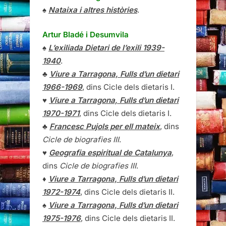
♠
Nataixa i altres històries
.
Artur Bladé i Desumvila
♠
L’exiliada Dietari de l’exili 1939-
1940
.
♣
Viure a Tarragona, Fulls d’un dietari
1966-1969
, dins Cicle dels dietaris I.
♥
Viure a Tarragona, Fulls d’un dietari
1970-1971
, dins Cicle dels dietaris I.
♣
Francesc Pujols per ell mateix
, dins
Cicle de biografies III
.
♥
Geografia espiritual de Catalunya
,
dins
Cicle de biografies III
.
♦
Viure a Tarragona, Fulls d’un dietari
1972-1974
, dins Cicle dels dietaris II.
♠
Viure a Tarragona, Fulls d’un dietari
1975-1976
, dins Cicle dels dietaris II.