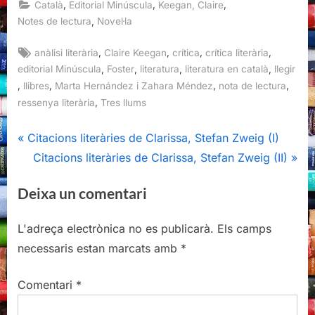
,
,
,
Català
Editorial Minúscula
Keegan, Claire
,
Notes de lectura
Novel·la
Tags:
,
,
,
,
anàlisi literària
Claire Keegan
crítica
crítica literària
,
,
,
,
editorial Minúscula
Foster
literatura
literatura en català
llegir
,
,
,
,
llibres
Marta Hernández i Zahara Méndez
nota de lectura
,
ressenya literària
Tres llums
Navegació
P
Citacions literàries de Clarissa, Stefan Zweig (I)
r
N
Citacions literàries de Clarissa, Stefan Zweig (II)
d'entrades
e
e
Deixa un comentari
v
x
i
t
L'adreça electrònica no es publicarà.
Els camps
o
P
necessaris estan marcats amb
*
u
o
s
s
Comentari
*
P
t
o
: