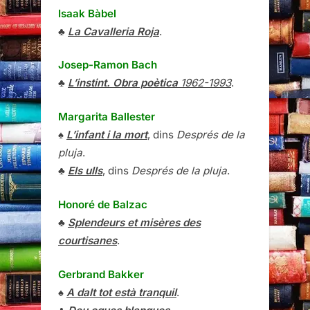
Isaak Bàbel
♣
La Cavalleria Roja
.
Josep-Ramon Bach
♣
L’instint. Obra poètica
1962-1993
.
Margarita Ballester
♠
L’infant i la mort
, dins
Després de la
pluja
.
♣
Els ulls
, dins
Després de la pluja
.
Honoré de Balzac
♣
Splendeurs et misères des
courtisanes
.
Gerbrand Bakker
♠
A dalt tot està tranquil
.