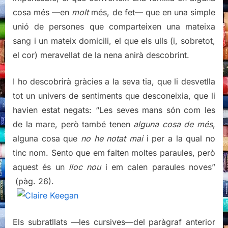
cosa més —en
molt
més, de fet— que en una simple
unió de persones que comparteixen una mateixa
sang i un mateix domicili, el que els ulls (i, sobretot,
el cor) meravellat de la nena anirà descobrint.
I ho descobrirà gràcies a la seva tia, que li desvetlla
tot un univers de sentiments que desconeixia, que li
havien estat negats: “Les seves mans són com les
de la mare, però també tenen
alguna cosa de més
,
alguna cosa que
no he notat mai
i per a la qual no
tinc nom. Sento que em falten moltes paraules, però
aquest és un
lloc nou
i em calen paraules noves”
(pàg. 26).
Els subratllats —les cursives—del paràgraf anterior