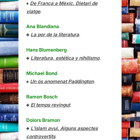
♦
De França a Mèxic. Dietari de
viatge
.
Ana Blandiana
♣
La por de la literatura
.
Hans Blumenberg
♣
Literatura, estética y nihilismo
.
Michael Bond
♠
Un ós anomenat Paddington
.
Ramon Bosch
♣
El temps revingut
.
Dolors Bramon
♣
L’islam avui. Alguns aspectes
controvertits
.