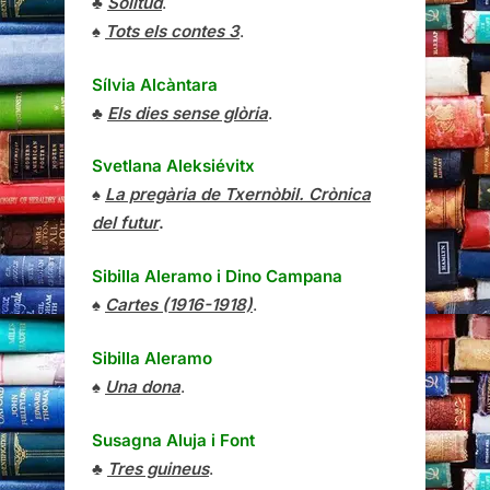
♣
Solitud
.
♠
Tots els contes 3
.
Sílvia Alcàntara
♣
Els dies sense glòria
.
Svetlana Aleksiévitx
♠
La pregària de Txernòbil. Crònica
del futur
.
Sibilla Aleramo
i
Dino Campana
♠
Cartes (1916-1918)
.
Sibilla Aleramo
♠
Una dona
.
Susagna Aluja i Font
♣
Tres guineus
.