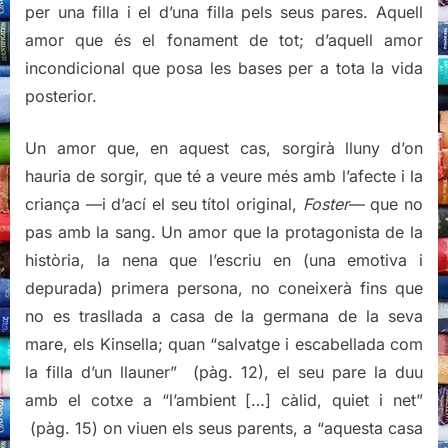
per una filla i el d’una filla pels seus pares. Aquell
amor que és el fonament de tot; d’aquell amor
incondicional que posa les bases per a tota la vida
posterior.
Un amor que, en aquest cas, sorgirà lluny d’on
hauria de sorgir, que té a veure més amb l’afecte i la
criança —i d’ací el seu títol original,
Foster
— que no
pas amb la sang. Un amor que la protagonista de la
història, la nena que l’escriu en (una emotiva i
depurada) primera persona, no coneixerà fins que
no es trasllada a casa de la germana de la seva
mare, els Kinsella; quan “salvatge i escabellada com
la filla d’un llauner” (pàg. 12), el seu pare la duu
amb el cotxe a “l’ambient […] càlid, quiet i net”
(pàg. 15) on viuen els seus parents, a “aquesta casa