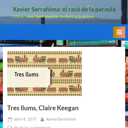
Skip
Xavier Serrahima: el racó de la paraula
to
Crítica i orientació literària: invitació a la lectura.
content
Tres llums, Claire Keegan
Posted
By
abril 4, 2017
XavierSerrahima
on
a
No hi ha comentaris