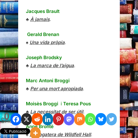
Jacques Brault
♣
À jamais
.
Gerald Brenan
♠
Una vida pròpia
.
Joseph Brodsky
♣
La marca de l’aigua
.
Marc Antoni Broggi
♣
Per una mort apropiada
.
Moisès Broggi
i
Teresa Pous
♣
La necessitat de ser útil
.
0
Shares
Anne Brontë
♠
La llogatera de Wildfell Hall
.