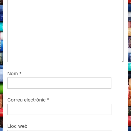
s
t
:
Nom
*
Correu electrònic
*
Lloc web