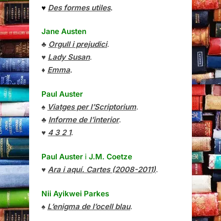
♥
Des formes utiles
.
Jane Austen
♣
Orgull i prejudici
.
♥
Lady Susan
.
♦
Emma
.
Paul Auster
♠
Viatges per l’Scriptorium
.
♣
Informe de l’interior
.
♥
4 3 2 1
.
Paul Auster
i
J.M. Coetze
♥
Ara i aquí. Cartes (2008-2011)
.
Nii Ayikwei Parkes
♠
L’enigma de l’ocell blau
.