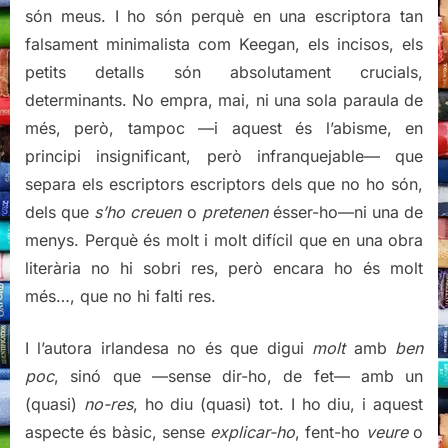
són meus. I ho són perquè en una escriptora tan
falsament minimalista com Keegan, els incisos, els
petits detalls són absolutament crucials,
determinants. No empra, mai, ni una sola paraula de
més, però, tampoc —i aquest és l’abisme, en
principi insignificant, però infranquejable— que
separa els escriptors escriptors dels que no ho són,
dels que
s’ho creuen
o
pretenen
ésser-ho—ni una de
menys. Perquè és molt i molt difícil que en una obra
literària no hi sobri res, però encara ho és molt
més…, que no hi falti res.
I l’autora irlandesa no és que digui
molt
amb
ben
poc
, sinó que —sense dir-ho, de fet— amb un
(quasi)
no-res
, ho diu (quasi) tot. I ho diu, i aquest
aspecte és bàsic, sense
explicar-ho
, fent-ho
veure
o