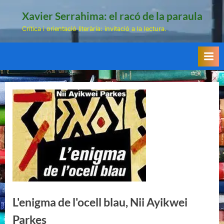
Skip
Xavier Serrahima: el racó de la paraula
to
Crítica i orientació literària: invitació a la lectura.
content
L'enigma de l'ocell blau, Nii Ayikwei
Parkes