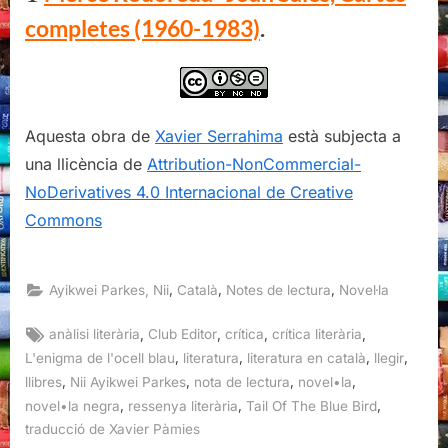
completes (1960-1983)
.
Aquesta obra de
Xavier Serrahima
està subjecta a
una llicència de
Attribution-NonCommercial-
NoDerivatives 4.0 Internacional de Creative
Commons
,
,
,
Ayikwei Parkes, Nii
Català
Notes de lectura
Novel·la
Tags:
,
,
,
,
anàlisi literària
Club Editor
crítica
crítica literària
,
,
,
,
L'enigma de l'ocell blau
literatura
literatura en català
llegir
,
,
,
,
llibres
Nii Ayikwei Parkes
nota de lectura
novel•la
,
,
,
novel•la negra
ressenya literària
Tail Of The Blue Bird
traducció de Xavier Pàmies