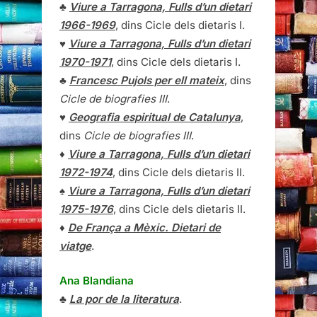
♣
Viure a Tarragona, Fulls d’un dietari
1966-1969
, dins Cicle dels dietaris I.
♥
Viure a Tarragona, Fulls d’un dietari
1970-1971
, dins Cicle dels dietaris I.
♣
Francesc Pujols per ell mateix
, dins
Cicle de biografies III
.
♥
Geografia espiritual de Catalunya
,
dins
Cicle de biografies III
.
♦
Viure a Tarragona, Fulls d’un dietari
1972-1974
, dins Cicle dels dietaris II.
♠
Viure a Tarragona, Fulls d’un dietari
1975-1976
, dins Cicle dels dietaris II.
♦
De França a Mèxic. Dietari de
viatge
.
Ana Blandiana
♣
La por de la literatura
.