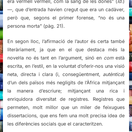
era vermell vermell, com la sang de les dones”
(
Íd.
)
—, que d’entrada havien cregut que era un cadàver,
però que, segons el primer forense, “no és una
persona morta”
(pàg. 21)
.
En segon lloc, l’afirmació de l’autor és certa també
literàriament, ja que en el que destaca més la
novel·la no és tant en l’argument, sinó en
com
està
escrita, en l’estil, en la voluntat d’oferir-nos una visió
neta, directa i clara (i, consegüentment,
autèntica
)
d’un dels països més negligits de l’Àfrica mitjançant
la manera d’escriure; mitjançant una rica i
enriquidora diversitat de registres. Registres que
permeten, molt millor que un miler de feixugues
dissertacions, que ens fem una molt precisa idea de
les diferències socials que el caracteritzen.