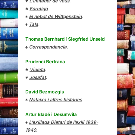
♥
L’imitador de veus
.
♣
Formigó
.
♠
El nebot de Wittgenstein
.
♦
Tala
.
Thomas Bernhard
i
Siegfried Unseld
♠
Correspondencia
.
Prudenci Bertrana
♣
Violeta
.
♥
Josafat
.
David Bezmozgis
♠
Nataixa i altres històries
.
Artur Bladé i Desumvila
♠
L’exiliada Dietari de l’exili 1939-
1940
.