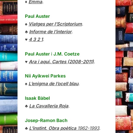
♦
Emma
.
Paul Auster
♠
Viatges per l’Scriptorium
.
♣
Informe de l’interior
.
♥
4 3 2 1
.
Paul Auster
i
J.M. Coetze
♥
Ara i aquí. Cartes (2008-2011)
.
Nii Ayikwei Parkes
♠
L’enigma de l’ocell blau
.
Isaak Bàbel
♣
La Cavalleria Roja
.
Josep-Ramon Bach
♣
L’instint. Obra poètica
1962-1993
.