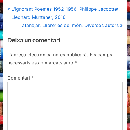
Navegació
P
L’ignorant Poemes 1952-1956, Philippe Jaccottet,
r
Lleonard Muntaner, 2016
d'entrades
e
N
Tafanejar. Llibreries del món, Diversos autors
v
e
Deixa un comentari
i
x
o
t
L'adreça electrònica no es publicarà.
Els camps
u
P
necessaris estan marcats amb
*
s
o
P
s
Comentari
*
o
t
s
:
t
: