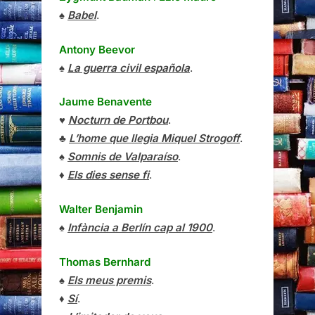
♠
Babel
.
Antony Beevor
♠
La guerra civil española
.
Jaume Benavente
♥
Nocturn de Portbou
.
♣
L’home que llegia Miquel Strogoff
.
♠
Somnis de Valparaíso
.
♦
Els dies sense fi
.
Walter Benjamin
♠
Infància a Berlín cap al 1900
.
Thomas Bernhard
♠
Els meus premis
.
♦
Sí
.