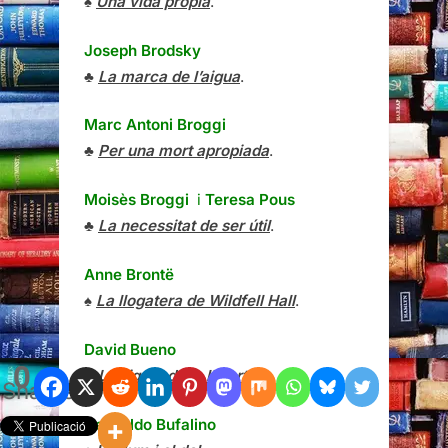
♠
Una vida pròpia
.
Joseph Brodsky
♣
La marca de l’aigua
.
Marc Antoni Broggi
♣
Per una mort apropiada
.
Moisès Broggi
i
Teresa Pous
♣
La necessitat de ser útil
.
Anne Brontë
♠
La llogatera de Wildfell Hall
.
David Bueno
0
♣
L’enigma de la llibertat
.
Shares
Gesualdo Bufalino