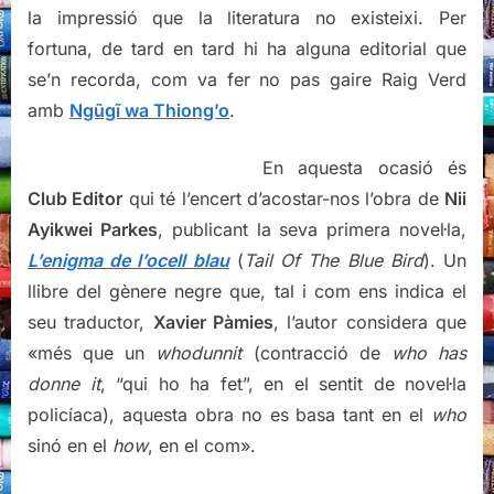
la impressió que la literatura no existeixi. Per
fortuna, de tard en tard hi ha alguna editorial que
se’n recorda, com va fer no pas gaire Raig Verd
amb
Ngũgĩ wa Thiong’o
.
En aquesta ocasió és
Club Editor
qui té l’encert d’acostar-nos l’obra de
Nii
Ayikwei Parkes
, publicant la seva primera novel·la,
L’enigma de l’ocell blau
(
Tail Of The Blue Bird
). Un
llibre del gènere negre que, tal i com ens indica el
seu traductor,
Xavier Pàmies
, l’autor considera que
«més que un
whodunnit
(contracció de
who has
donne it
, “qui ho ha fet”, en el sentit de novel·la
policíaca), aquesta obra no es basa tant en el
who
sinó en el
how
, en el com».