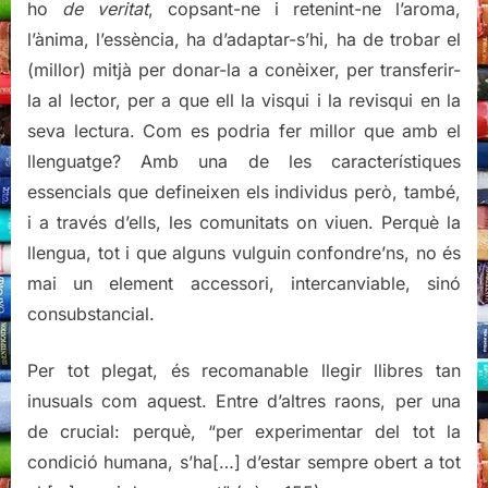
ho
de veritat
, copsant-ne i retenint-ne l’aroma,
l’ànima, l’essència, ha d’adaptar-s’hi, ha de trobar el
(millor) mitjà per donar-la a conèixer, per transferir-
la al lector, per a que ell la visqui i la revisqui en la
seva lectura. Com es podria fer millor que amb el
llenguatge? Amb una de les característiques
essencials que defineixen els individus però, també,
i a través d’ells, les comunitats on viuen. Perquè la
llengua, tot i que alguns vulguin confondre’ns, no és
mai un element accessori, intercanviable, sinó
consubstancial.
Per tot plegat, és recomanable llegir llibres tan
inusuals com aquest. Entre d’altres raons, per una
de crucial: perquè, “per experimentar del tot la
condició humana, s’ha[…] d’estar sempre obert a tot