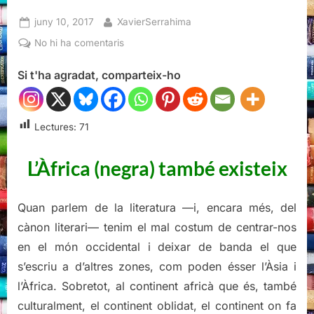
Posted
By
juny 10, 2017
XavierSerrahima
on
a
No hi ha comentaris
L'enigma
Si t'ha agradat, comparteix-ho
de
l'ocell
blau,
Nii
Lectures:
71
Ayikwei
Parkes
L’Àfrica (negra) també existeix
Quan parlem de la literatura —i, encara més, del
cànon literari— tenim el mal costum de centrar-nos
en el món occidental i deixar de banda el que
s’escriu a d’altres zones, com poden ésser l’Àsia i
l’Àfrica. Sobretot, al continent africà que és, també
culturalment, el continent oblidat, el continent on fa