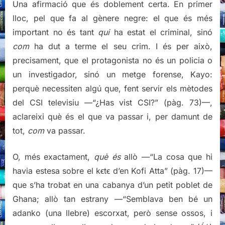
Una afirmació que és doblement certa. En primer
lloc, pel que fa al gènere negre: el que és més
important no és tant
qui
ha estat el criminal, sinó
com
ha dut a terme el seu crim. I és per això,
precisament, que el protagonista no és un policia o
un investigador, sinó un metge forense, Kayo:
perquè necessiten algú que, fent servir els mètodes
del CSI televisiu —“¿Has vist CSI?”
(pàg. 73)
—,
aclareixi què és el que va passar i, per damunt de
tot,
com
va passar.
O, més exactament,
què és
allò —“La cosa que hi
havia estesa sobre el k
ϵ
t
ϵ
d’en Kofi Atta”
(pàg. 17)
—
que s’ha trobat en una cabanya d’un petit poblet de
Ghana; allò tan estrany —“Semblava ben bé un
adanko (una llebre) escorxat, però sense ossos, i