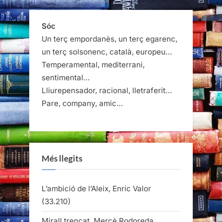
Sóc
Un terç empordanès, un terç egarenc,
un terç solsonenc, català, europeu…
Temperamental, mediterrani,
sentimental…
Lliurepensador, racional, lletraferit…
Pare, company, amic…
Més llegits
L’ambició de l’Aleix, Enric Valor
(33.210)
Mirall trencat, Mercè Rodoreda