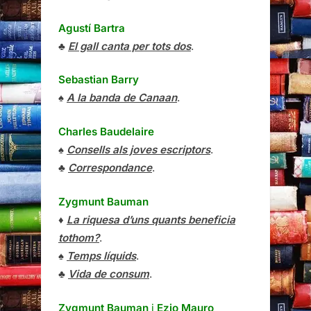
Agustí Bartra
♣
El gall canta per tots dos
.
Sebastian Barry
♠
A la banda de Canaan
.
Charles Baudelaire
♠
Consells als joves escriptors
.
♣
Correspondance
.
Zygmunt Bauman
♦
La riquesa d’uns quants beneficia
tothom?
.
♠
Temps líquids
.
♣
Vida de consum
.
Zygmunt Bauman
i
Ezio Mauro