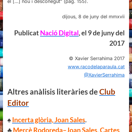
el […] nou i desconegut”
(pàg. 155)
.
dijous, 8 de juny del mmxvii
Publicat
Nació Digital
, el 9 de juny del
2017
© Xavier Serrahima 2017
www.racodelaparaula.cat
@XavierSerrahima
Altres anàlisis literàries de
Club
Editor
♠
Incerta glòria, Joan Sales
.
♣
Mercè Rodoreda–Joan Sales, Cartes