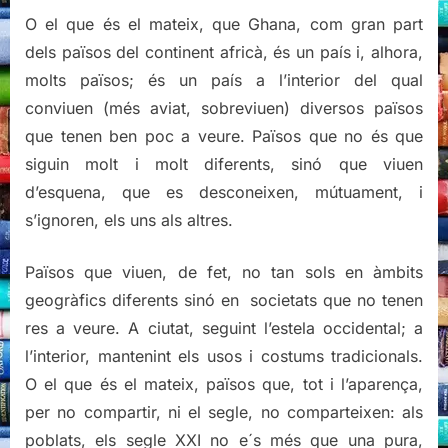
O el que és el mateix, que Ghana, com gran part
dels països del continent africà, és un país i, alhora,
molts països; és un país a l’interior del qual
conviuen (més aviat, sobreviuen) diversos països
que tenen ben poc a veure. Països que no és que
siguin molt i molt diferents, sinó que viuen
d’esquena, que es desconeixen, mútuament, i
s’ignoren, els uns als altres.
Països que viuen, de fet, no tan sols en àmbits
geogràfics diferents sinó en societats que no tenen
res a veure. A ciutat, seguint l’estela occidental; a
l’interior, mantenint els usos i costums tradicionals.
O el que és el mateix, països que, tot i l’aparença,
per no compartir, ni el segle, no comparteixen: als
poblats, els segle XXI no e´s més que una pura,