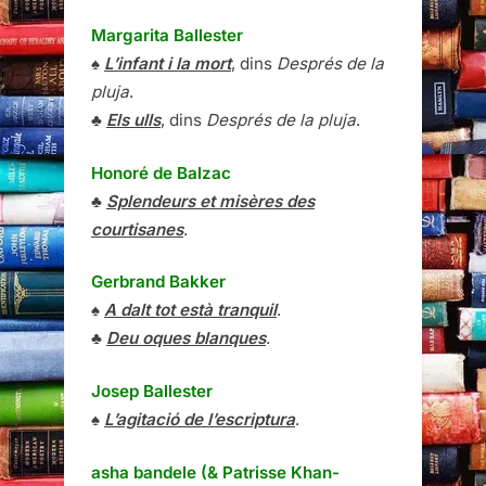
Margarita Ballester
♠
L’infant i la mort
, dins
Després de la
pluja
.
♣
Els ulls
, dins
Després de la pluja
.
Honoré de Balzac
♣
Splendeurs et misères des
courtisanes
.
Gerbrand Bakker
♠
A dalt tot està tranquil
.
♣
Deu oques blanques
.
Josep Ballester
♠
L’agitació de l’escriptura
.
asha bandele (& Patrisse Khan-