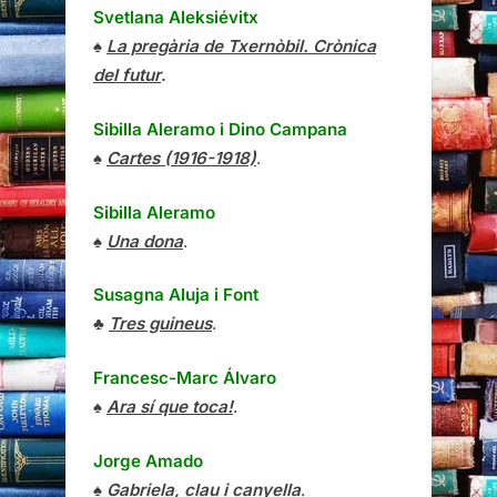
Svetlana Aleksiévitx
♠
La pregària de Txernòbil. Crònica
del futur
.
Sibilla Aleramo
i
Dino Campana
♠
Cartes (1916-1918)
.
Sibilla Aleramo
♠
Una dona
.
Susagna Aluja i Font
♣
Tres guineus
.
Francesc-Marc Álvaro
♠
Ara sí que toca!
.
Jorge Amado
♠
Gabriela, clau i canyella
.