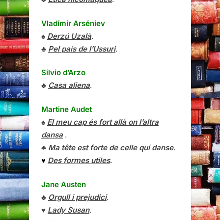
Vladímir Arséniev
♠
Derzú Uzalà
.
♣
Pel país de l’Ussuri
.
Silvio d’Arzo
♣
Casa aliena
.
Martine Audet
♠
El meu cap és fort allà on l’altra
dansa
.
♣
Ma tête est forte de celle qui danse
.
♥
Des formes utiles
.
Jane Austen
♣
Orgull i prejudici
.
♥
Lady Susan
.