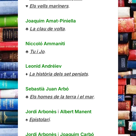
♥
Els vells mariners
.
Joaquim Amat-Piniella
♣
La clau de volta
.
Niccoló Ammaniti
♣
Tu i Jo
.
Leonid Andréiev
♦
La història dels set penjats
.
Sebastià Juan Arbó
♣
Els homes de la terra i el mar
.
Jordi Arbonès
i
Albert Manent
♠
Epistolari
.
Jordi Arbonès
i
Joaquim Carbó