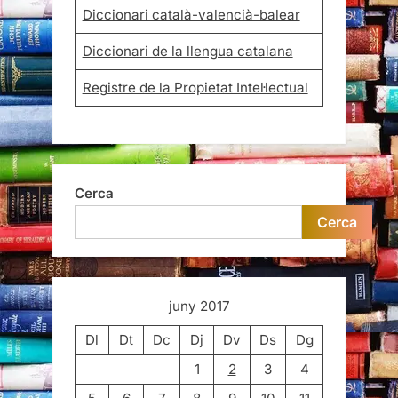
Diccionari català-valencià-balear
Diccionari de la llengua catalana
Registre de la Propietat Intel·lectual
Cerca
Cerca
juny 2017
Dl
Dt
Dc
Dj
Dv
Ds
Dg
1
2
3
4