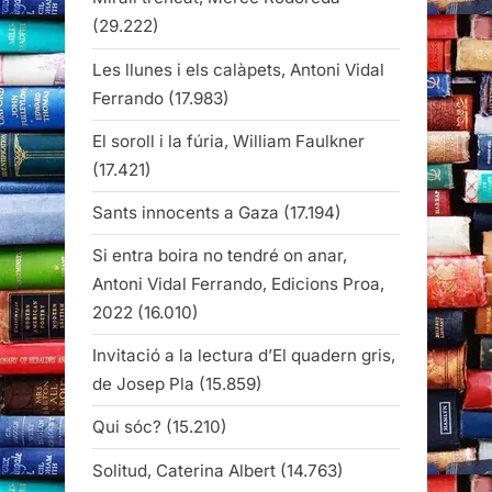
(29.222)
Les llunes i els calàpets, Antoni Vidal
Ferrando
(17.983)
El soroll i la fúria, William Faulkner
(17.421)
Sants innocents a Gaza
(17.194)
Si entra boira no tendré on anar,
Antoni Vidal Ferrando, Edicions Proa,
2022
(16.010)
Invitació a la lectura d’El quadern gris,
de Josep Pla
(15.859)
Qui sóc?
(15.210)
Solitud, Caterina Albert
(14.763)