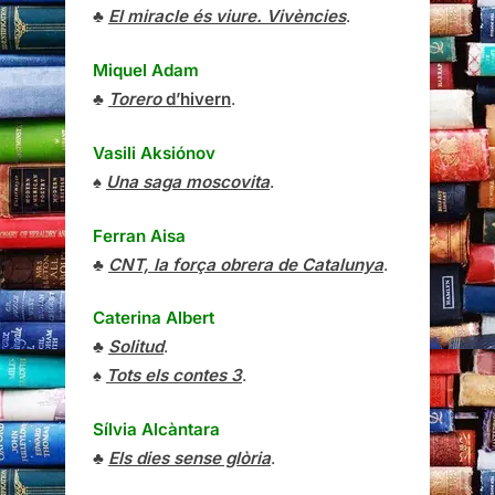
♣
El miracle és viure. Vivències
.
Miquel Adam
♣
Torero
d’hivern
.
Vasili Aksiónov
♠
Una saga moscovita
.
Ferran Aisa
♣
CNT, la força obrera de Catalunya
.
Caterina Albert
♣
Solitud
.
♠
Tots els contes 3
.
Sílvia Alcàntara
♣
Els dies sense glòria
.