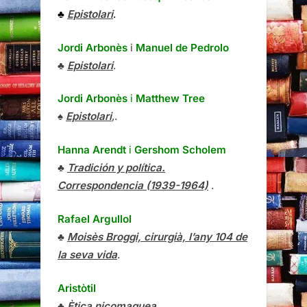
♣
Epistolari
.
Jordi Arbonès
i
Manuel de Pedrolo
♣
Epistolari
.
Jordi Arbonès
i
Matthew Tree
♠
Epistolari
,.
Hanna Arendt
i
Gershom Scholem
♣
Tradición y política.
Correspondencia (1939-1964)
.
Rafael Argullol
♣
Moisès Broggi, cirurgià, l’any 104 de
la seva vida
.
Aristòtil
♣
Ètica nicomaquea
.