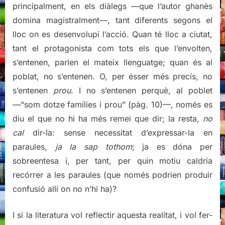
principalment, en els diàlegs —que l’autor ghanès
domina magistralment—, tant diferents segons el
lloc on es desenvolupi l’acció. Quan té lloc a ciutat,
tant el protagonista com tots els que l’envolten,
s’entenen, parlen el mateix llenguatge; quan és al
poblat, no s’entenen. O, per ésser més precís, no
s’entenen
prou
. I no s’entenen perquè, al poblet
—“som dotze famílies i prou”
(pàg. 10)
—, només es
diu el que no hi ha més remei que dir; la resta,
no
cal
dir-la: sense necessitat d’expressar-la en
paraules,
ja la sap tothom
; ja es dóna per
sobreentesa i, per tant, per quin motiu caldria
recórrer a les paraules (que només podrien produir
confusió allí on no n’hi ha)?
I si la literatura vol reflectir aquesta realitat, i vol fer-