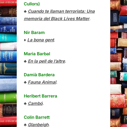
Cullors)
♣
Cuando te llaman terrorista: Una
memoria del Black Lives Matter
.
Nir Baram
♦
La bona gent
.
Maria Barbal
♣
En la pell de l’altre
.
Damià Bardera
♣
Fauna Animal
.
Heribert Barrera
♣
Cambó
.
Colin Barrett
♣
Glanbeigh
.