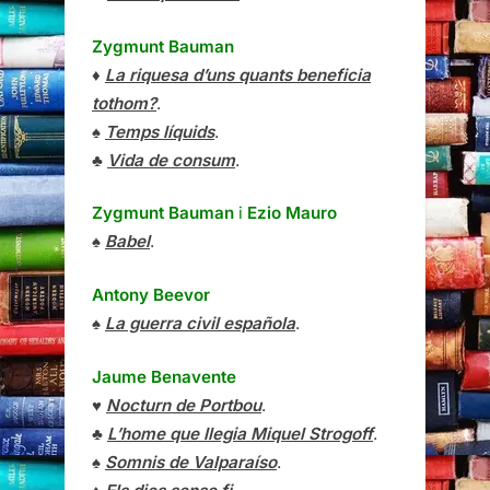
Zygmunt Bauman
♦
La riquesa d’uns quants beneficia
tothom?
.
♠
Temps líquids
.
♣
Vida de consum
.
Zygmunt Bauman
i
Ezio Mauro
♠
Babel
.
Antony Beevor
♠
La guerra civil española
.
Jaume Benavente
♥
Nocturn de Portbou
.
♣
L’home que llegia Miquel Strogoff
.
♠
Somnis de Valparaíso
.