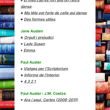
♠
El meu cap és fort allà on l’altra
dansa
.
♣
Ma tête est forte de celle qui danse
.
♥
Des formes utiles
.
Jane Austen
♣
Orgull i prejudici
.
♥
Lady Susan
.
♦
Emma
.
Paul Auster
♠
Viatges per l’Scriptorium
.
♣
Informe de l’interior
.
♥
4 3 2 1
.
Paul Auster
i
J.M. Coetze
♥
Ara i aquí. Cartes (2008-2011)
.