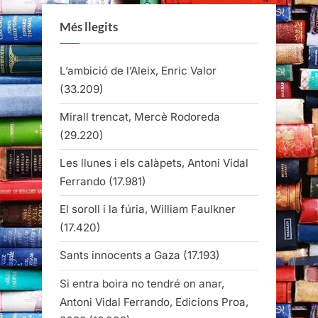
Més llegits
L’ambició de l’Aleix, Enric Valor
(33.209)
Mirall trencat, Mercè Rodoreda
(29.220)
Les llunes i els calàpets, Antoni Vidal
Ferrando
(17.981)
El soroll i la fúria, William Faulkner
(17.420)
Sants innocents a Gaza
(17.193)
Si entra boira no tendré on anar,
Antoni Vidal Ferrando, Edicions Proa,