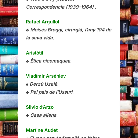
Correspondencia (1939-1964)
.
Rafael Argullol
♣
Moisès Broggi, cirurgià, l’any 104 de
la seva vida
.
Aristòtil
♣
Ètica nicomaquea
.
Vladímir Arséniev
♠
Derzú Uzalà
.
♣
Pel país de l’Ussuri
.
Silvio d’Arzo
♣
Casa aliena
.
Martine Audet