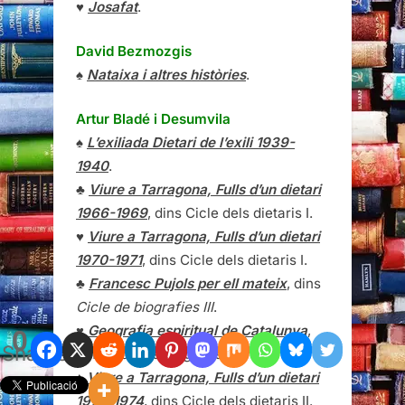
♥
Josafat
.
David Bezmozgis
♠
Nataixa i altres històries
.
Artur Bladé i Desumvila
♠
L’exiliada Dietari de l’exili 1939-
1940
.
♣
Viure a Tarragona, Fulls d’un dietari
1966-1969
, dins Cicle dels dietaris I.
♥
Viure a Tarragona, Fulls d’un dietari
1970-1971
, dins Cicle dels dietaris I.
♣
Francesc Pujols per ell mateix
, dins
Cicle de biografies III
.
♥
Geografia espiritual de Catalunya
,
0
Shares
dins
Cicle de biografies III
.
♦
Viure a Tarragona, Fulls d’un dietari
1972-1974
, dins Cicle dels dietaris II.