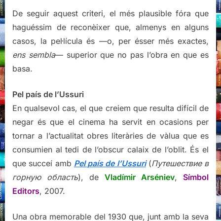
De seguir aquest criteri, el més plausible fóra que
haguéssim de reconèixer que, almenys en alguns
casos, la pel·lícula és —o, per ésser més exactes,
ens sembla
— superior que no pas l’obra en que es
basa.
Pel país de l’Ussuri
En qualsevol cas, el que creiem que resulta difícil de
negar és que el cinema ha servit en ocasions per
tornar a l’actualitat obres literàries de vàlua que es
consumien al tedi de l’obscur calaix de l’oblit. És el
que succeí amb
Pel país de l’Ussuri
(
Путешествие в
горную область
), de
Vladímir Arséniev
,
Símbol
Editors
, 2007.
Una obra memorable del 1930 que, junt amb la seva