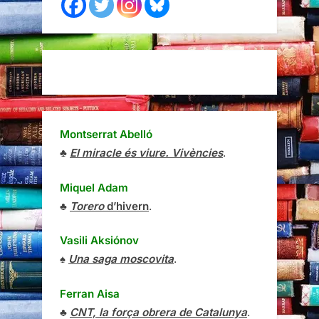
Montserrat Abelló
♣
El miracle és viure. Vivències
.
Miquel Adam
♣
Torero
d’hivern
.
Vasili Aksiónov
♠
Una saga moscovita
.
Ferran Aisa
♣
CNT, la força obrera de Catalunya
.