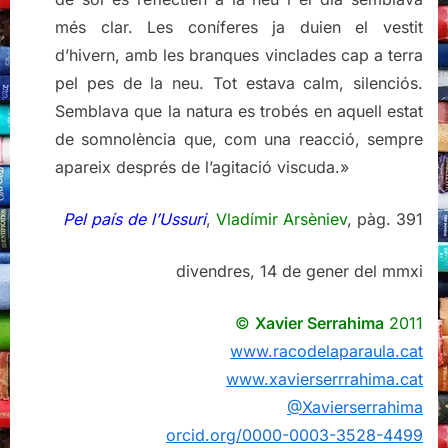
més clar. Les coníferes ja duien el vestit
d’hivern, amb les branques vinclades cap a terra
pel pes de la neu. Tot estava calm, silenciós.
Semblava que la natura es trobés en aquell estat
de somnolència que, com una reacció, sempre
apareix després de l’agitació viscuda.»
Pel país de l’Ussuri
,
Vladímir Arsèniev
, pàg. 391
divendres, 14 de gener del mmxi
©
Xavier Serrahima
2011
www.racodelaparaula.cat
www.xavierserrrahima.cat
@Xavierserrahima
orcid.org/0000-0003-3528-4499