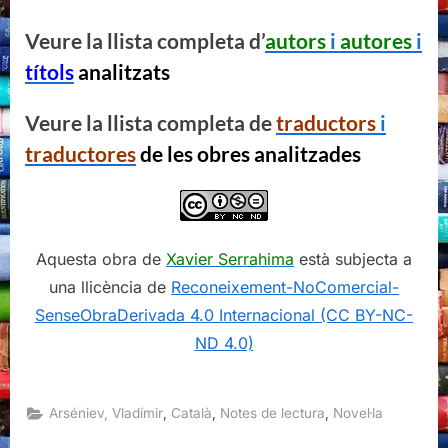
Veure la llista completa d’
autors
i
autores
i
títols
analitzats
Veure la llista completa de
traductors
i
traductores
de les obres analitzades
Aquesta obra de
Xavier Serrahima
està subjecta a
una llicència de
Reconeixement-NoComercial-
SenseObraDerivada 4.0 Internacional (CC BY-NC-
ND 4.0)
,
,
,
Arséniev, Vladímir
Català
Notes de lectura
Novel·la