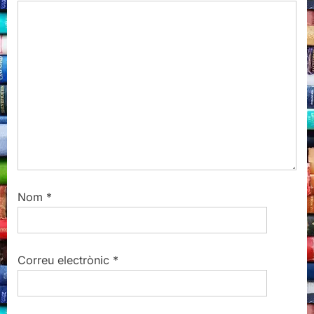
P
t
o
:
s
t
:
Nom
*
Correu electrònic
*