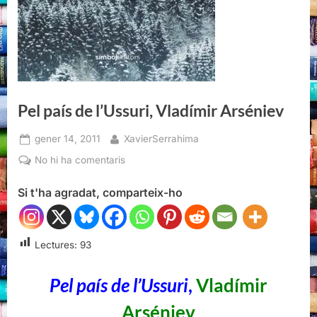
Pel país de l’Ussuri, Vladímir Arséniev
Posted
By
gener 14, 2011
XavierSerrahima
on
a
No hi ha comentaris
Pel
Si t'ha agradat, comparteix-ho
país
de
l’Ussuri,
Vladímir
Lectures:
93
Arséniev
Pel país de l’Ussuri
,
Vladímir
Arséniev