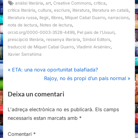
Tags:
,
,
,
,
anàlisi literària
art
Creative Commons
crítica
,
,
,
,
,
crítica literària
cultura
escriure
literatura
literatura en català
,
,
,
,
,
literatura russa
llegir
llibres
Miquel Cabal Guarro
narracions
,
,
nota de lectura
Notes de lectura
,
,
orcid.org/0000-0003-3528-4499
Pel país de l'Ussuri
,
,
,
prescipció literària
ressenya literària
Símbol Editors
,
,
traducció de Miquel Cabal Guarro
Vladimir Arséniev
Xavier Serrahima
Navegació
P
ETA: una nova oportunitat balafiada?
r
N
Rajoy, no és propi d’un país normal
d'entrades
e
e
Deixa un comentari
v
x
i
t
L'adreça electrònica no es publicarà.
Els camps
o
P
necessaris estan marcats amb
*
u
o
s
s
Comentari
*