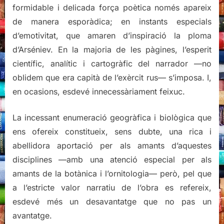
formidable i delicada força poètica només apareix
de manera esporàdica; en instants especials
d’emotivitat, que amaren d’inspiració la ploma
d’Arséniev. En la majoria de les pàgines, l’esperit
científic, analític i cartogràfic del narrador —no
oblidem que era capità de l’exèrcit rus— s’imposa. I,
en ocasions, esdevé innecessàriament feixuc.
La incessant enumeració geogràfica i biològica que
ens ofereix constitueix, sens dubte, una rica i
abellidora aportació per als amants d’aquestes
disciplines —amb una atenció especial per als
amants de la botànica i l’ornitologia— però, pel que
a l’estricte valor narratiu de l’obra es refereix,
esdevé més un desavantatge que no pas un
avantatge.