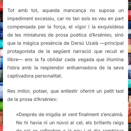
Tot amb tot, aquesta mancança no suposa un
impediment excessiu, car no tan sols es veu en part
compensada per la força, el vigor i la exquisidesa
de les miniatures de prosa poètica d’Arséniev, sinó
que la màgica presència de Dersú Uzalà —principal
protagonista de la següent narració que recull el
llibre— ens la fa oblidar cada vegada que il·lumina
l’obra amb la resplendor enlluernadora de la seva
captivadora personalitat.
Res millor, potser, que enllestir oferint un petit tast
de la prosa d’Arséniev:
«Després de migdia el vent finalment s’encalmà.
No hi havia ni un núvol al cel, els brillants raigs
de sol es reflectien a la neu i el dia semblava