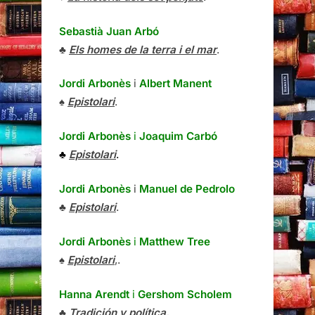
Sebastià Juan Arbó
♣
Els homes de la terra i el mar
.
Jordi Arbonès
i
Albert Manent
♠
Epistolari
.
Jordi Arbonès
i
Joaquim Carbó
♣
Epistolari
.
Jordi Arbonès
i
Manuel de Pedrolo
♣
Epistolari
.
Jordi Arbonès
i
Matthew Tree
♠
Epistolari
,.
Hanna Arendt
i
Gershom Scholem
♣
Tradición y política.