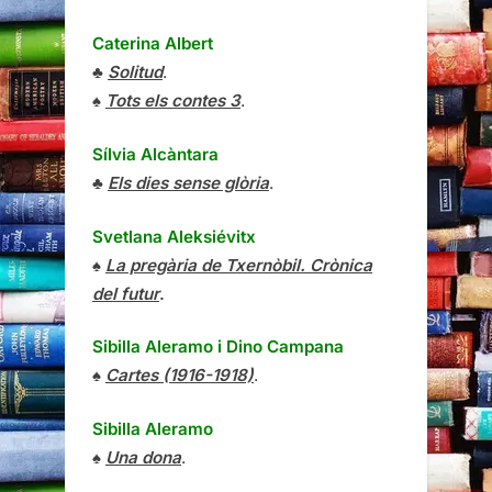
Caterina Albert
♣
Solitud
.
♠
Tots els contes 3
.
Sílvia Alcàntara
♣
Els dies sense glòria
.
Svetlana Aleksiévitx
♠
La pregària de Txernòbil. Crònica
del futur
.
Sibilla Aleramo
i
Dino Campana
♠
Cartes (1916-1918)
.
Sibilla Aleramo
♠
Una dona
.