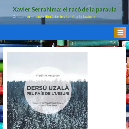
Skip
Xavier Serrahima: el racó de la paraula
to
Crítica i orientació literària: invitació a la lectura.
content