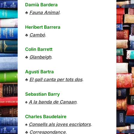
Damià Bardera
♣
Fauna Animal
.
Heribert Barrera
♣
Cambó
.
Colin Barrett
♣
Glanbeigh
.
Agustí Bartra
♣
El gall canta per tots dos
.
Sebastian Barry
♠
A la banda de Canaan
.
Charles Baudelaire
♠
Consells als joves escriptors
.
♣
Correspondance
.