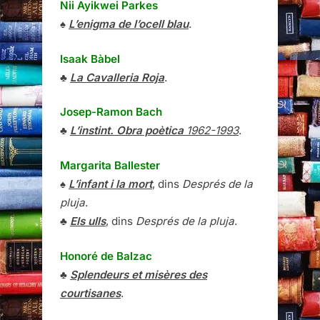
Nii Ayikwei Parkes
♠
L’enigma de l’ocell blau
.
Isaak Bàbel
♣
La Cavalleria Roja
.
Josep-Ramon Bach
♣
L’instint. Obra poètica
1962-1993
.
Margarita Ballester
♠
L’infant i la mort
, dins
Després de la
pluja
.
♣
Els ulls
, dins
Després de la pluja
.
Honoré de Balzac
♣
Splendeurs et misères des
courtisanes
.