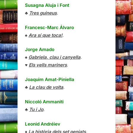
Susagna Aluja i Font
♣
Tres guineus
.
Francesc-Marc Álvaro
♠
Ara sí que toca!
.
Jorge Amado
♠
Gabriela, clau i canyella
.
♥
Els vells mariners
.
Joaquim Amat-Piniella
♣
La clau de volta
.
Niccoló Ammaniti
♣
Tu i Jo
.
Leonid Andréiev
♦
La història dels set penjats
.