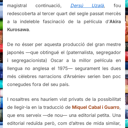
magistral continuació,
Dersú Uzalà
, fou
redescoberta al tercer quart del segle passat mercès
a la indeleble fascinació de la pel·lícula d’
Akira
Kurosawa
.
De no ésser per aquesta producció del gran mestre
japonès —que obtingué el (paternalista, segregador
i segregacionista) Oscar a la millor pel·lícula en
llengua no anglesa el 1975— segurament les dues
més cèlebres narracions d’Arséniev serien ben poc
conegudes fora del seu país.
I nosaltres ens hauríem vist privats de la possibilitat
de llegir-la en la traducció de
Miquel Cabal i Guarro
,
que ens serveix —de nou— una editorial petita. Una
editorial reduïda però, com d’altres de mida similar,