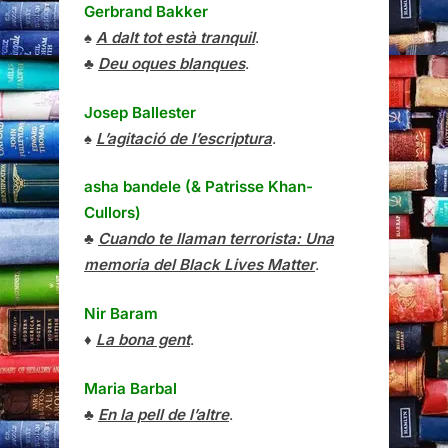
Gerbrand Bakker
♠
A dalt tot està tranquil
.
♣
Deu oques blanques
.
Josep Ballester
♠
L’agitació de l’escriptura
.
asha bandele (& Patrisse Khan-
Cullors)
♣
Cuando te llaman terrorista: Una
memoria del Black Lives Matter
.
Nir Baram
♦
La bona gent
.
Maria Barbal
♣
En la pell de l’altre
.