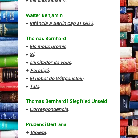
♦
Els dies sense fi
.
Walter Benjamin
♠
Infància a Berlín cap al 1900
.
Thomas Bernhard
♠
Els meus premis
.
♦
Sí
.
♥
L’imitador de veus
.
♣
Formigó
.
♠
El nebot de Wittgenstein
.
♦
Tala
.
Thomas Bernhard
i
Siegfried Unseld
♠
Correspondencia
.
Prudenci Bertrana
♣
Violeta
.