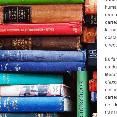
huma
recon
carte
la na
costa
direc
És fa
es du
litera
d’
expl
descr
carte
de de
trans