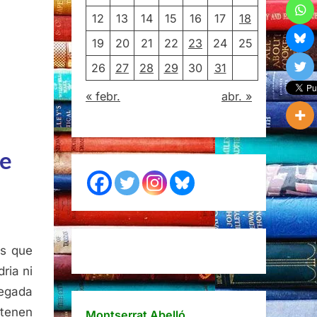
12
13
14
15
16
17
18
19
20
21
22
23
24
25
26
27
28
29
30
31
« febr.
abr. »
ue
és que
ria ni
vegada
 tenen
Montserrat Abelló