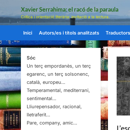
Skip
Xavier Serrahima: el racó de la paraula
to
Crítica i orientació literària: invitació a la lectura.
content
Inici
Autors/es i títols analitzats
Traductors/
Sóc
Un terç empordanès, un terç
egarenc, un terç solsonenc,
català, europeu…
Temperamental, mediterrani,
sentimental…
Lliurepensador, racional,
lletraferit…
Pare, company, amic…
L’es