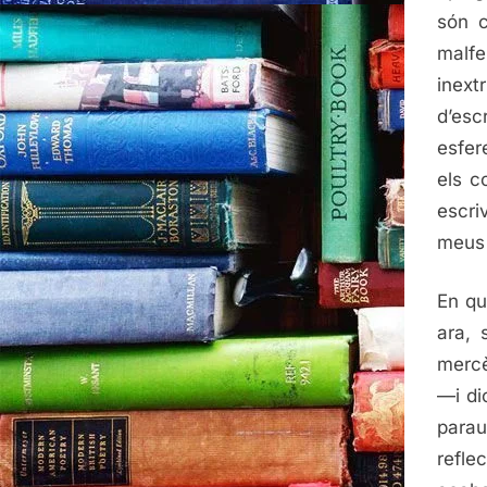
són c
malf
inex
d’esc
esfer
els c
escri
meus 
En qu
ara, 
mercè
—i di
parau
refle