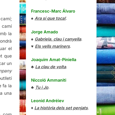
Francesc-Marc Álvaro
♠
Ara sí que toca!
.
 camí;
l camí
Jorge Amado
amb la
♠
Gabriela, clau i canyella
.
fondrà
♥
Els vells mariners
.
uar el
et que
Joaquim Amat-Piniella
car un
♣
La clau de volta
.
mpany
utlletí
Niccoló Ammaniti
 fa la
♣
Tu i Jo
.
 a una
Leonid Andréiev
♦
La història dels set penjats
.
ra com