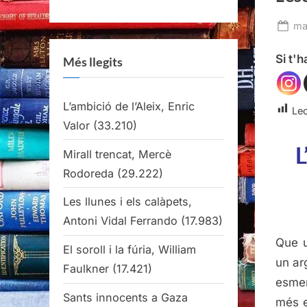
Po
ma
on
Si t'
Més llegits
L’ambició de l’Aleix, Enric
Lec
Valor
(33.210)
L
Mirall trencat, Mercè
Rodoreda
(29.222)
Les llunes i els calàpets,
Antoni Vidal Ferrando
(17.983)
Que u
El soroll i la fúria, William
un ar
Faulkner
(17.421)
esmen
Sants innocents a Gaza
més e