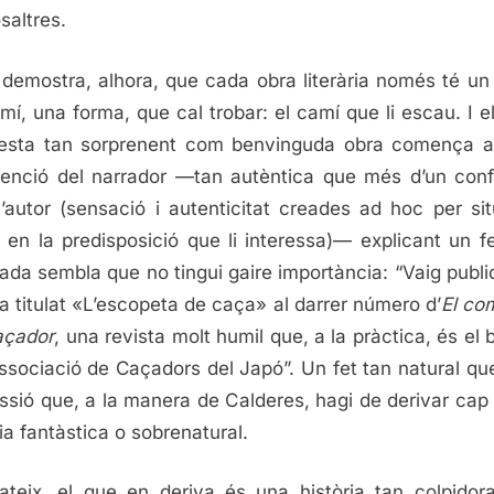
saltres.
 demostra, alhora, que cada obra literària només té un
mí, una forma, que cal trobar: el camí que li escau. I e
esta tan sorprenent com benvinguda obra comença 
venció del narrador —tan autèntica que més d’un con
’autor (sensació i autenticitat creades ad hoc per sit
r en la predisposició que li interessa)— explicant un f
rada sembla que no tingui gaire importància: “Vaig publi
 titulat «L’escopeta de caça» al darrer número d’
El co
açador
, una revista molt humil que, a la pràctica, és el b
Associació de Caçadors del Japó”. Un fet tan natural que
ssió que, a la manera de Calderes, hagi de derivar cap
ria fantàstica o sobrenatural.
teix, el que en deriva és una història tan colpido