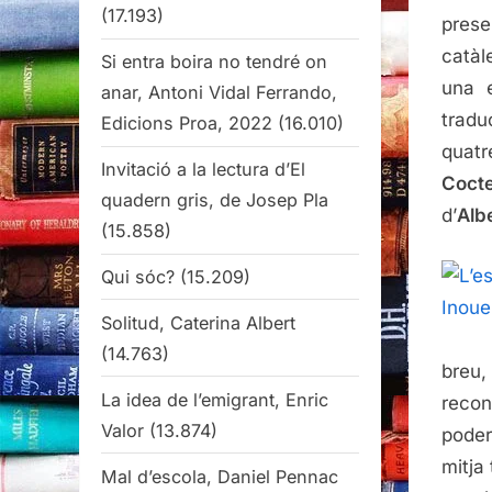
(17.193)
prese
catàl
Si entra boira no tendré on
una 
anar, Antoni Vidal Ferrando,
tradu
Edicions Proa, 2022
(16.010)
quat
Invitació a la lectura d’El
Coct
quadern gris, de Josep Pla
d’
Alb
(15.858)
Qui sóc?
(15.209)
Solitud, Caterina Albert
(14.763)
breu
La idea de l’emigrant, Enric
recon
Valor
(13.874)
poder
mitja
Mal d’escola, Daniel Pennac