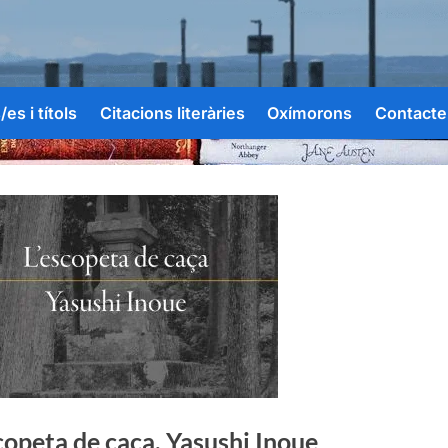
es i títols
Citacions literàries
Oxímorons
Contacte
copeta de caça, Yasushi Inoue