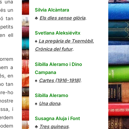
és una
Sílvia Alcàntara
 és un
♣
Els dies sense glòria
.
ió tan
petits
Svetlana Aleksiévitx
en ell
♠
La pregària de Txernòbil.
Crònica del futur
.
correm
Sibilla Aleramo
i
Dino
umem a
Campana
és, en
♠
Cartes (1916-1918)
.
no tan
ure-ho
Sibilla Aleramo
nostre
♠
Una dona
.
ssa, i
perdem
Susagna Aluja i Font
 podem
♣
Tres guineus
.