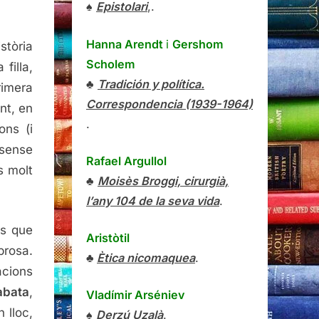
♠
Epistolari
,.
Hanna Arendt
i
Gershom
stòria
Scholem
filla,
♣
Tradición y política.
rimera
Correspondencia (1939-1964)
nt, en
.
ons (i
 sense
Rafael Argullol
s molt
♣
Moisès Broggi, cirurgià,
l’any 104 de la seva vida
.
és que
Aristòtil
prosa.
♣
Ètica nicomaquea
.
acions
abata
,
Vladímir Arséniev
 lloc,
♠
Derzú Uzalà
.