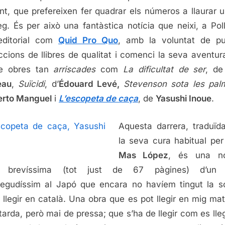
nt, que prefereixen fer quadrar els números a llaurar 
eg. És per això una fantàstica notícia que neixi, a Pol
editorial com
Quid Pro Quo
, amb la voluntat de pu
ccions de llibres de qualitat i comenci la seva aventu
re obres tan
arriscades
com
La dificultat de ser
, d
eau
,
Suïcidi
, d’
Édouard Levé,
Stevenson sota les pal
erto Manguel
i
L’escopeta de caça
, de
Yasushi Inoue
.
Aquesta darrera, traduï
la seva cura habitual pe
Mas López
, és una nov
, brevíssima (tot just de 67 pàgines) d’un 
egudíssim al Japó que encara no havíem tingut la s
 llegir en català. Una obra que es pot llegir en mig mat
 tarda, però mai de pressa; que s’ha de llegir com es lleg