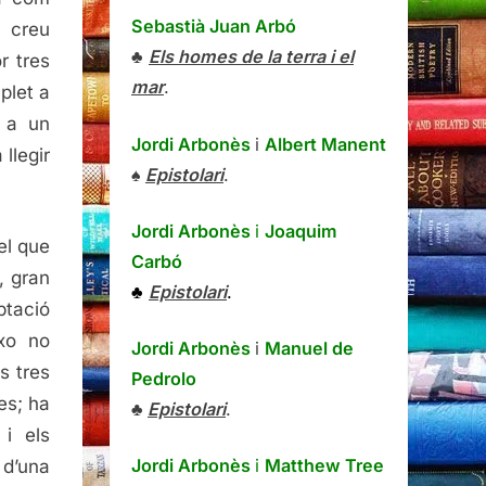
Sebastià Juan Arbó
 creu
♣
Els homes de la terra i el
r tres
mar
.
plet a
à a un
Jordi Arbonès
i
Albert Manent
llegir
♠
Epistolari
.
Jordi Arbonès
i
Joaquim
el que
Carbó
, gran
♣
Epistolari
.
mptació
ixo no
Jordi Arbonès
i
Manuel de
s tres
Pedrolo
es; ha
♣
Epistolari
.
 i els
Jordi Arbonès
i
Matthew Tree
 d’una