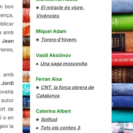
un bon
♣
El miracle és viure.
lença,
Vivències
.
blicar
Miquel Adam
ra amb
♣
Torero
d’hivern
.
e
Jean
meres
,
Vasili Aksiónov
♠
Una saga moscovita
.
da amb
Ferran Aisa
r
Jordi
♣
CNT, la força obrera de
el·la
Catalunya
.
autor
ort de
Caterina Albert
í o en
♣
Solitud
.
eix la
♠
Tots els contes 3
.