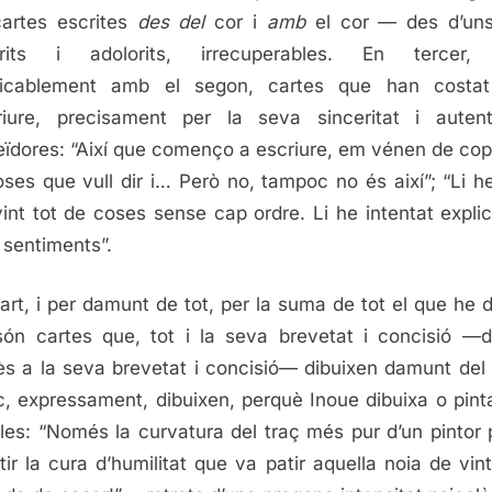
artes escrites
des del
cor i
amb
el cor — des d’uns
erits i adolorits, irrecuperables. En tercer, l
tricablement amb el segon, cartes que han costat
riure, precisament per la seva sinceritat i autenti
eïdores: “Així que començo a escriure, em vénen de cop
oses que vull dir i… Però no, tampoc no és així”; “Li h
vint tot de coses sense cap ordre. Li he intentat explic
sentiments”.
art, i per damunt de tot, per la suma de tot el que he di
són cartes que, tot i la seva brevetat i concisió —d
s a la seva brevetat i concisió— dibuixen damunt del
c, expressament, dibuixen, perquè Inoue dibuixa o pin
les: “Només la curvatura del traç més pur d’un pintor 
ctir la cura d’humilitat que va patir aquella noia de vin