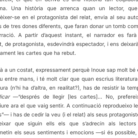
na. Una història que arrenca quan un lector, que
èixer-se en el protagonista del relat, envia al seu auto
s de tres dones diferents, que faran donar un tomb com
rració. A partir d’aquest instant, el narrador es far
t, de protagonista, esdevindrà espectador, i ens deixarà 
tament les cartes que ha rebut.
rà a un costat, expressament perquè Inoue sap molt bé 
u entre mans, i té molt clar que quan escrius literatura
tura (n’hi ha d’altra, en realitat?), has de resistir la te
icar
—“després de llegir [les cartes]… No, prefere
iure ara el que vaig sentir. A continuació reprodueixo le
s”— i has de cedir la veu (i el relat) als seus protagonist
ixar que siguin ells els que s’adrecin als lectors
metin els seus sentiments i emocions —si és possible,