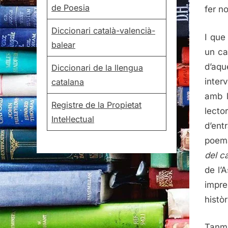
de Poesia
fer no
Diccionari català-valencià-
I que
balear
un ca
d’aqu
Diccionari de la llengua
inter
catalana
amb l
Registre de la Propietat
lecto
Intel·lectual
d’ent
poema
del c
de l’
impre
histò
Tanma