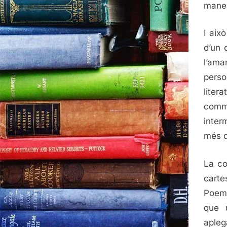
maner
I aix
d’un 
l’ama
perso
liter
commo
inter
més q
La co
carte
Poeme
que 
apleg