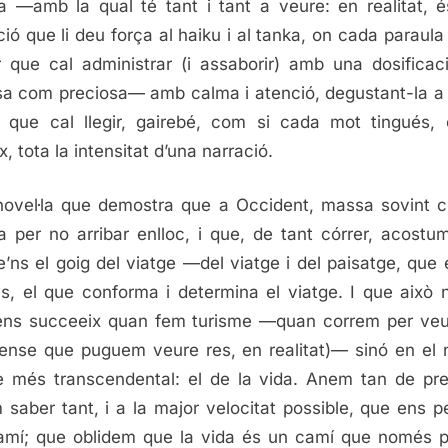
a —amb la qual té tant i tant a veure: en realitat, 
ció que li deu força al haiku i al tanka, on cada paraula
r que cal administrar (i assaborir) amb una dosificac
sa com preciosa— amb calma i atenció, degustant-la a 
; que cal llegir, gairebé, com si cada mot tingués, 
, tota la intensitat d’una narració.
ovel·la que demostra que a Occident, massa sovint 
 per no arribar enlloc, i que, de tant córrer, acost
e’ns el goig del viatge —del viatge i del paisatge, que 
ns, el que conforma i determina el viatge. I que això 
ens succeeix quan fem turisme —quan correm per ve
sense que puguem veure res, en realitat)— sinó en el 
e més transcendental: el de la vida. Anem tan de pre
 saber tant, i a la major velocitat possible, que ens 
amí; que oblidem que la vida és un camí que només