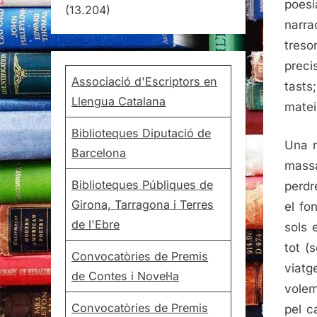
poesi
(13.204)
narra
treso
preci
Associació d'Escriptors en
tasts
Llengua Catalana
mateix
Biblioteques Diputació de
Una n
Barcelona
massa
Biblioteques Públiques de
perdr
Girona, Tarragona i Terres
el fo
de l'Ebre
sols 
tot (
Convocatòries de Premis
viatg
de Contes i Novel·la
volem
Convocatòries de Premis
pel c