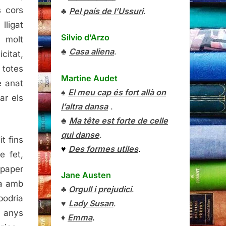
 cors
♣
Pel país de l’Ussuri
.
ligat
Silvio d’Arzo
 molt
♣
Casa aliena
.
citat,
 totes
Martine Audet
e anat
♠
El meu cap és fort allà on
ar els
l’altra dansa
.
♣
Ma tête est forte de celle
qui danse
.
t fins
♥
Des formes utiles
.
e fet,
 paper
Jane Austen
ta amb
♣
Orgull i prejudici
.
podria
♥
Lady Susan
.
t anys
♦
Emma
.