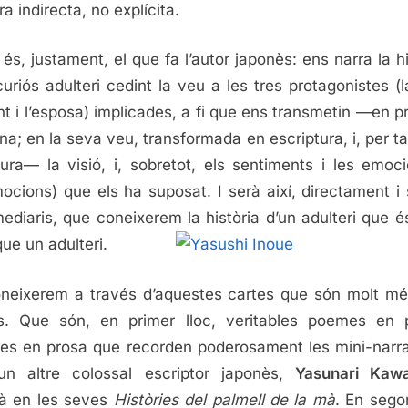
a indirecta, no explícita.
ò és, justament, el que fa l’autor japonès: ens narra la hi
curiós adulteri cedint la veu a les tres protagonistes (la 
nt i l’esposa) implicades, a fi que ens transmetin —en p
na; en la seva veu, transformada en escriptura, i, per ta
atura— la visió, i, sobretot, els sentiments i les emoci
cions) que els ha suposat. I serà així, directament i
mediaris, que coneixerem la història d’un adulteri que é
ue un adulteri.
neixerem a través d’aquestes cartes que són molt m
s. Que són, en primer lloc, veritables poemes en 
s en prosa que recorden poderosament les mini-narr
un altre colossal escriptor japonès,
Yasunari Kaw
à en les seves
Històries del palmell de la mà
. En segon