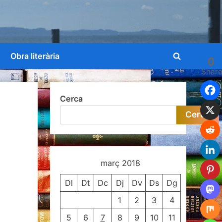
Obra literària
0
Toggle
Shar
search
form
Cerca
Cerca
març 2018
Dl
Dt
Dc
Dj
Dv
Ds
Dg
1
2
3
4
5
6
7
8
9
10
11