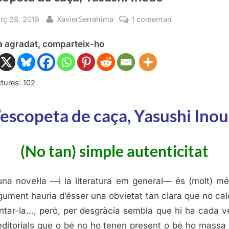
sted
By
a
rç 28, 2018
XavierSerrahima
1 comentari
L’escopeta
ha agradat, comparteix-ho
de
caça,
Yasushi
Inoue
tures:
102
’escopeta de caça, Yasushi Ino
(No tan) simple autenticitat
na novel·la —i la literatura em general— és (molt) m
gument hauria d’ésser una obvietat tan clara que no cald
tar-la…, però, per desgràcia sembla que hi ha cada 
ditorials que o bé no ho tenen present o bé ho massa