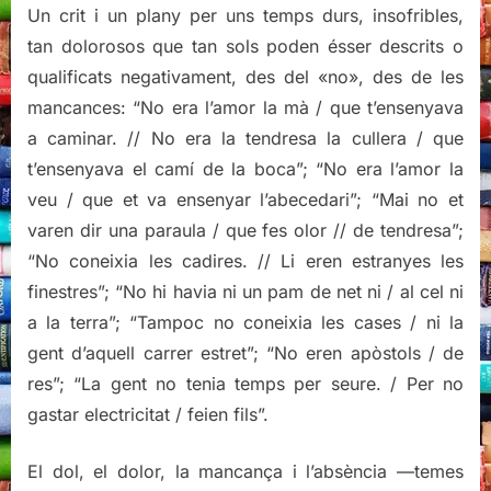
Un crit i un plany per uns temps durs, insofribles,
tan dolorosos que tan sols poden ésser descrits o
qualificats negativament, des del «no», des de les
mancances: “No era l’amor la mà / que t’ensenyava
a caminar. // No era la tendresa la cullera / que
t’ensenyava el camí de la boca”; “No era l’amor la
veu / que et va ensenyar l’abecedari”; “Mai no et
varen dir una paraula / que fes olor // de tendresa”;
“No coneixia les cadires. // Li eren estranyes les
finestres”; “No hi havia ni un pam de net ni / al cel ni
a la terra”; “Tampoc no coneixia les cases / ni la
gent d’aquell carrer estret”; “No eren apòstols / de
res”; “La gent no tenia temps per seure. / Per no
gastar electricitat / feien fils”.
El dol, el dolor, la mancança i l’absència —temes