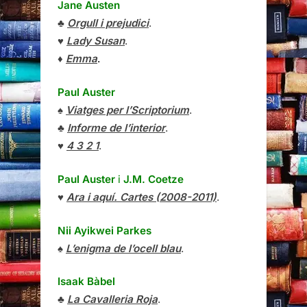
Jane Austen
♣
Orgull i prejudici
.
♥
Lady Susan
.
♦
Emma
.
Paul Auster
♠
Viatges per l’Scriptorium
.
♣
Informe de l’interior
.
♥
4 3 2 1
.
Paul Auster
i
J.M. Coetze
♥
Ara i aquí. Cartes (2008-2011)
.
Nii Ayikwei Parkes
♠
L’enigma de l’ocell blau
.
Isaak Bàbel
♣
La Cavalleria Roja
.