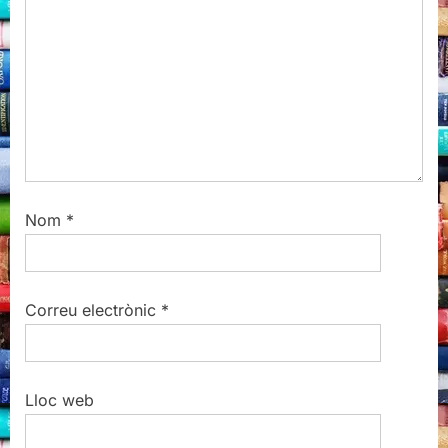
t
:
Nom
*
Correu electrònic
*
Lloc web