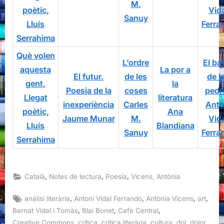
Què volen
L’ordre
El ba
aquesta
La por a
El futur.
de les
de l
gent,
la
Poesia de la
coses
pedr
Llegat
literatura
inexperiència
Carles
Anto
poètic,
Ana
Jaume Munar
M.
Vid
Lluís
Blandiana
Sanuy
Ferra
Serrahima
,
,
,
Català
Notes de lectura
Poesia
Vicens, Antònia
Tags:
,
,
,
,
anàlisi literària
Antoni Vidal Ferrando
Antònia Vicens
art
,
,
,
Bernat Vidal i Tomàs
Blai Bonet
Cafè Central
,
,
,
,
,
,
Creative Commons
crítica
crítica literària
cultura
dol
dolor