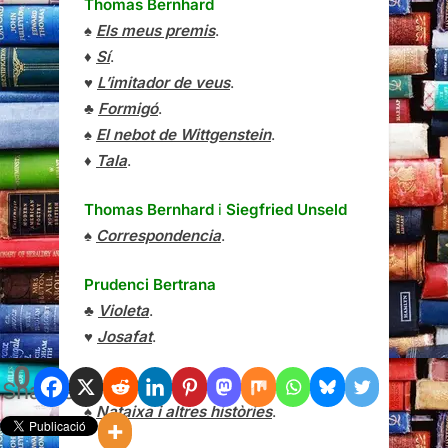
Thomas Bernhard
♠
Els meus premis
.
♦
Sí
.
♥
L’imitador de veus
.
♣
Formigó
.
♠
El nebot de Wittgenstein
.
♦
Tala
.
Thomas Bernhard
i
Siegfried Unseld
♠
Correspondencia
.
Prudenci Bertrana
♣
Violeta
.
♥
Josafat
.
0
David Bezmozgis
Shares
♠
Nataixa i altres històries
.