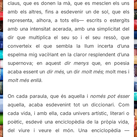
claus, que es donen la mà, que es mesclen els uns
amb els altres, fins a esdevenir un de sol, que els
representa, alhora, a tots ells— escrits o estergits
amb una intensitat acerada, amb una simplicitat del
dir que multiplica el seu so i el seu ressò, que
converteix el que sembla la llum incerta d’una
espelma mig vacil·lant en la claror resplendent d’una
supernova; en aquest
dir menys
que, en poesia
acaba essent un
dir més
, un dir
molt més
; molt mes i
molt més enllà.
On cada paraula, que és aquella i
només pot ésser
aquella, acaba esdevenint tot un diccionari. Com
cada vida, i amb ella, cada univers artístic, literari o
poètic, esdevé una enciclopèdia de la pròpia vida,
del viure i veure el món. Una enciclopèdia —