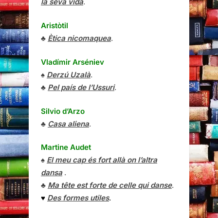
la seva vida
.
Aristòtil
♣
Ètica nicomaquea
.
Vladímir Arséniev
♠
Derzú Uzalà
.
♣
Pel país de l’Ussuri
.
Silvio d’Arzo
♣
Casa aliena
.
Martine Audet
♠
El meu cap és fort allà on l’altra
dansa
.
♣
Ma tête est forte de celle qui danse
.
♥
Des formes utiles
.