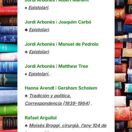
♠
Epistolari
.
Jordi Arbonès
i
Joaquim Carbó
♣
Epistolari
.
Jordi Arbonès
i
Manuel de Pedrolo
♣
Epistolari
.
Jordi Arbonès
i
Matthew Tree
♠
Epistolari
,.
Hanna Arendt
i
Gershom Scholem
♣
Tradición y política.
Correspondencia (1939-1964)
.
Rafael Argullol
♣
Moisès Broggi, cirurgià, l’any 104 de