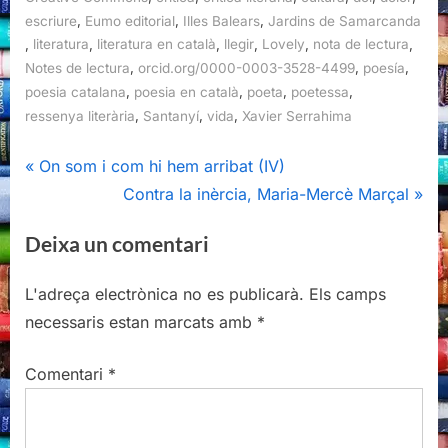
,
,
,
escriure
Eumo editorial
Illes Balears
Jardins de Samarcanda
,
,
,
,
,
,
literatura
literatura en català
llegir
Lovely
nota de lectura
,
,
,
Notes de lectura
orcid.org/0000-0003-3528-4499
poesía
,
,
,
,
poesia catalana
poesia en català
poeta
poetessa
,
,
,
ressenya literària
Santanyí
vida
Xavier Serrahima
Navegació
P
On som i com hi hem arribat (IV)
r
N
Contra la inèrcia, Maria-Mercè Marçal
d'entrades
e
e
Deixa un comentari
v
x
i
t
L'adreça electrònica no es publicarà.
Els camps
o
P
necessaris estan marcats amb
*
u
o
s
s
Comentari
*
P
t
o
:
s