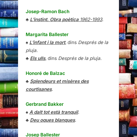
Josep-Ramon Bach
♣
L’instint. Obra poètica
1962-1993
.
Margarita Ballester
♠
L’infant i la mort
, dins
Després de la
pluja
.
♣
Els ulls
, dins
Després de la pluja
.
Honoré de Balzac
♣
Splendeurs et misères des
courtisanes
.
Gerbrand Bakker
♠
A dalt tot està tranquil
.
♣
Deu oques blanques
.
Josep Ballester