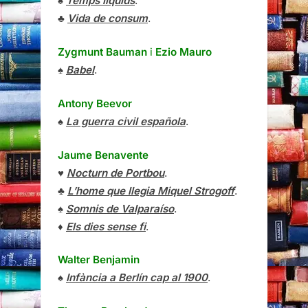
♠
Temps líquids
.
♣
Vida de consum
.
Zygmunt Bauman
i
Ezio Mauro
♠
Babel
.
Antony Beevor
♠
La guerra civil española
.
Jaume Benavente
♥
Nocturn de Portbou
.
♣
L’home que llegia Miquel Strogoff
.
♠
Somnis de Valparaíso
.
♦
Els dies sense fi
.
Walter Benjamin
♠
Infància a Berlín cap al 1900
.