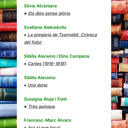
Sílvia Alcàntara
♣
Els dies sense glòria
.
Svetlana Aleksiévitx
♠
La pregària de Txernòbil. Crònica
del futur
.
Sibilla Aleramo
i
Dino Campana
♠
Cartes (1916-1918)
.
Sibilla Aleramo
♠
Una dona
.
Susagna Aluja i Font
♣
Tres guineus
.
Francesc-Marc Álvaro
♠
Ara sí que toca!
.