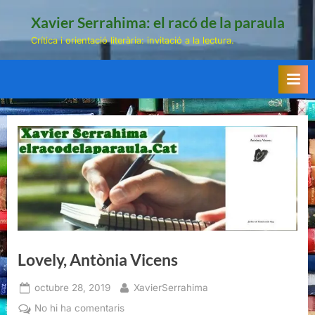
Skip
Xavier Serrahima: el racó de la paraula
to
Crítica i orientació literària: invitació a la lectura.
content
Lovely, Antònia Vicens
Posted
By
octubre 28, 2019
XavierSerrahima
on
a
No hi ha comentaris