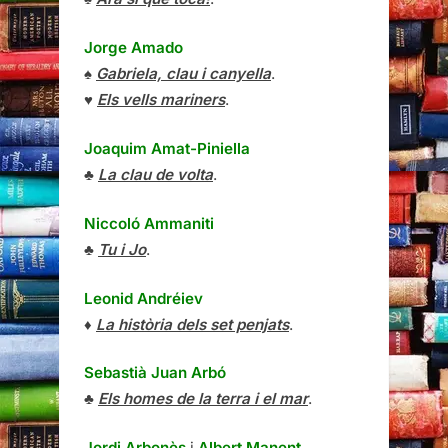
Jorge Amado
♠
Gabriela, clau i canyella
.
♥
Els vells mariners
.
Joaquim Amat-Piniella
♣
La clau de volta
.
Niccoló Ammaniti
♣
Tu i Jo
.
Leonid Andréiev
♦
La història dels set penjats
.
Sebastià Juan Arbó
♣
Els homes de la terra i el mar
.
Jordi Arbonès
i
Albert Manent