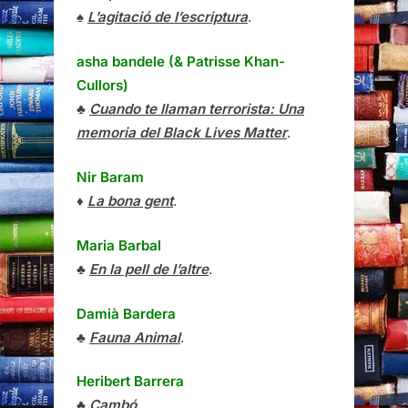
♠
L’agitació de l’escriptura
.
asha bandele (& Patrisse Khan-
Cullors)
♣
Cuando te llaman terrorista: Una
memoria del Black Lives Matter
.
Nir Baram
♦
La bona gent
.
Maria Barbal
♣
En la pell de l’altre
.
Damià Bardera
♣
Fauna Animal
.
Heribert Barrera
♣
Cambó
.