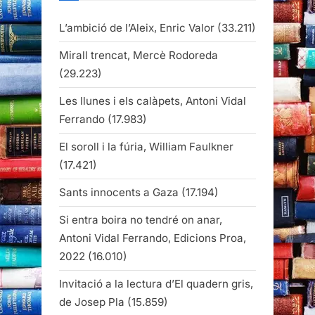
L’ambició de l’Aleix, Enric Valor
(33.211)
Mirall trencat, Mercè Rodoreda
(29.223)
Les llunes i els calàpets, Antoni Vidal
Ferrando
(17.983)
El soroll i la fúria, William Faulkner
(17.421)
Sants innocents a Gaza
(17.194)
Si entra boira no tendré on anar,
Antoni Vidal Ferrando, Edicions Proa,
2022
(16.010)
Invitació a la lectura d’El quadern gris,
de Josep Pla
(15.859)