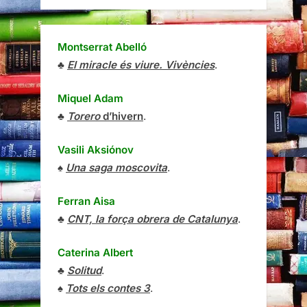
Montserrat Abelló
♣
El miracle és viure. Vivències
.
Miquel Adam
♣
Torero
d’hivern
.
Vasili Aksiónov
♠
Una saga moscovita
.
Ferran Aisa
♣
CNT, la força obrera de Catalunya
.
Caterina Albert
♣
Solitud
.
♠
Tots els contes 3
.