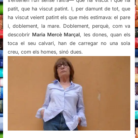
s’entenen l’un sense l’altra— que ha viscut i que ha
patit, que ha viscut patint. I, per damunt de tot, que
ha viscut veient patint els que més estimava: el pare
i, doblement, la mare. Doblement, perquè, com va
descobrir
Maria Mercè Marçal
, les dones, quan els
toca el seu calvari, han de carregar no una sola
creu, com els homes, sinó dues.