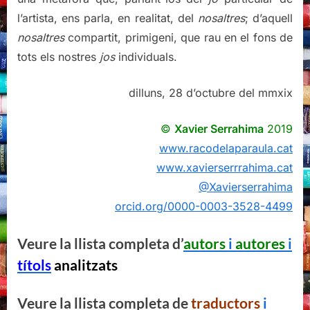
l’artista, ens parla, en realitat, del
nosaltres
; d’aquell
nosaltres
compartit, primigeni, que rau en el fons de
tots els nostres
jos
individuals.
dilluns, 28 d’octubre del mmxix
©
Xavier Serrahima
2019
www.racodelaparaula.cat
www.xavierserrrahima.cat
@Xavierserrahima
orcid.org/0000-0003-3528-4499
Veure la llista completa d’
autors
i
autores
i
títols
analitzats
Veure la llista completa de
traductors
i