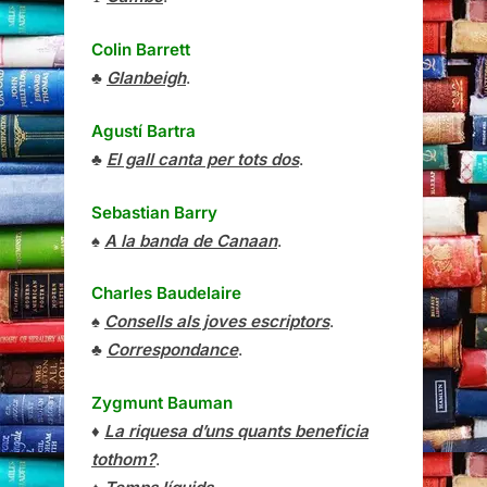
Colin Barrett
♣
Glanbeigh
.
Agustí Bartra
♣
El gall canta per tots dos
.
Sebastian Barry
♠
A la banda de Canaan
.
Charles Baudelaire
♠
Consells als joves escriptors
.
♣
Correspondance
.
Zygmunt Bauman
♦
La riquesa d’uns quants beneficia
tothom?
.