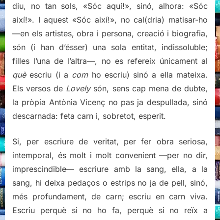
diu, no tan sols, «Sóc aquí!», sinó, alhora: «Sóc
així!». I aquest «Sóc així!», no cal(dria) matisar-ho
—en els artistes, obra i persona, creació i biografia,
són (i han d’ésser) una sola entitat, indissoluble;
filles l’una de l’altra—, no es refereix únicament al
què
escriu (i a
com
ho escriu) sinó a ella mateixa.
Els versos de
Lovely
són, sens cap mena de dubte,
la pròpia Antònia Vicenç no pas ja despullada, sinó
descarnada: feta carn i, sobretot, esperit.
Si, per escriure de veritat, per fer obra seriosa,
intemporal, és molt i molt convenient —per no dir,
imprescindible— escriure amb la sang, ella, a la
sang, hi deixa pedaços o estrips no ja de pell, sinó,
més profundament, de carn; escriu en carn viva.
Escriu perquè si no ho fa, perquè si no reïx a