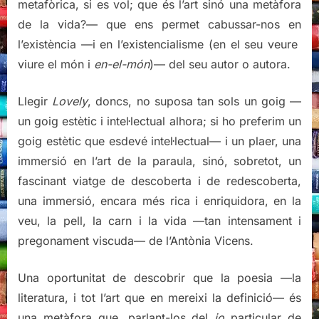
metafòrica, si es vol; que és l’art sinó una metàfora
de la vida?— que ens permet cabussar-nos en
l’existència —i en l’existencialisme (en el seu veure
viure el món i
en-el-món
)— del seu autor o autora.
Llegir
Lovely
, doncs, no suposa tan sols un goig —
un goig estètic i intel·lectual alhora; si ho preferim un
goig estètic que esdevé intel·lectual— i un plaer, una
immersió en l’art de la paraula, sinó, sobretot, un
fascinant viatge de descoberta i de redescoberta,
una immersió, encara més rica i enriquidora, en la
veu, la pell, la carn i la vida —tan intensament i
pregonament viscuda— de l’Antònia Vicens.
Una oportunitat de descobrir que la poesia —la
literatura, i tot l’art que en mereixi la definició— és
una metàfora que, parlant-los del
jo
particular de