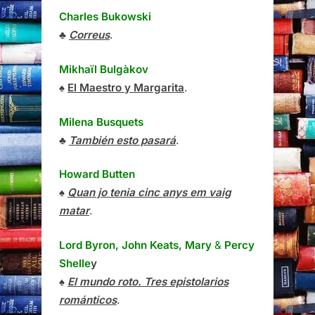
Charles Bukowski
♣
Correus
.
Mikhaïl Bulgàkov
♠
El Maestro y Margarita
.
Milena Busquets
♣
También esto pasará
.
Howard Butten
♠
Quan jo tenia cinc anys em vaig
matar
.
Lord Byron, John Keats, Mary
&
Percy
Shelle
y
♠
El mundo roto. Tres epistolarios
románticos
.