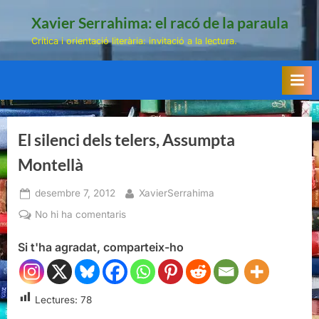
Skip
Xavier Serrahima: el racó de la paraula
to
Crítica i orientació literària: invitació a la lectura.
content
El silenci dels telers, Assumpta
Montellà
Posted
By
desembre 7, 2012
XavierSerrahima
on
a
No hi ha comentaris
El
Si t'ha agradat, comparteix-ho
silenci
dels
telers,
Assumpta
Lectures:
78
Montellà