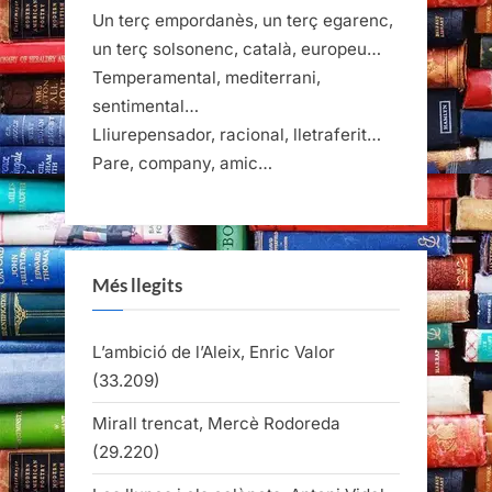
Un terç empordanès, un terç egarenc,
un terç solsonenc, català, europeu…
Temperamental, mediterrani,
sentimental…
Lliurepensador, racional, lletraferit…
Pare, company, amic…
Més llegits
L’ambició de l’Aleix, Enric Valor
(33.209)
Mirall trencat, Mercè Rodoreda
(29.220)