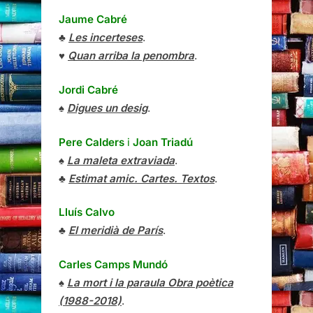
Jaume Cabré
♣
Les incerteses
.
♥
Quan arriba la penombra
.
Jordi Cabré
♠
Digues un desig
.
Pere Calders
i
Joan Triadú
♠
La maleta extraviada
.
♣
Estimat amic. Cartes. Textos
.
Lluís Calvo
♣
El meridià de París
.
Carles Camps Mundó
♠
La mort i la paraula Obra poètica
(1988-2018)
.