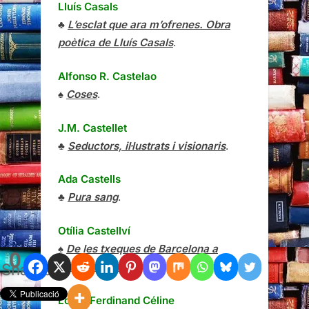
Lluís Casals
♣
L’esclat que ara m’ofrenes. Obra
poètica de Lluís Casals
.
Alfonso R. Castelao
♠
Coses
.
J.M. Castellet
♣
Seductors, il·lustrats i visionaris
.
Ada Castells
♣
Pura sang
.
Otília Castellví
♠
De les txeques de Barcelona a
0
Shares
l’Alemanya nazi
.
Louis-Ferdinand Céline