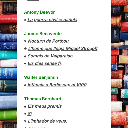
Antony Beevor
♠
La guerra civil española
.
Jaume Benavente
♥
Nocturn de Portbou
.
♣
L’home que llegia Miquel Strogoff
.
♠
Somnis de Valparaíso
.
♦
Els dies sense fi
.
Walter Benjamin
♠
Infància a Berlín cap al 1900
.
Thomas Bernhard
♠
Els meus premis
.
♦
Sí
.
♥
L’imitador de veus
.