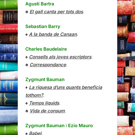
Agustí Bartra
♣
El gall canta per tots dos
.
Sebastian Barry
♠
A la banda de Canaan
.
Charles Baudelaire
♠
Consells als joves escriptors
.
♣
Correspondance
.
Zygmunt Bauman
♦
La riquesa d’uns quants beneficia
tothom?
.
♠
Temps líquids
.
♣
Vida de consum
.
Zygmunt Bauman
i
Ezio Mauro
♠
Babel
.