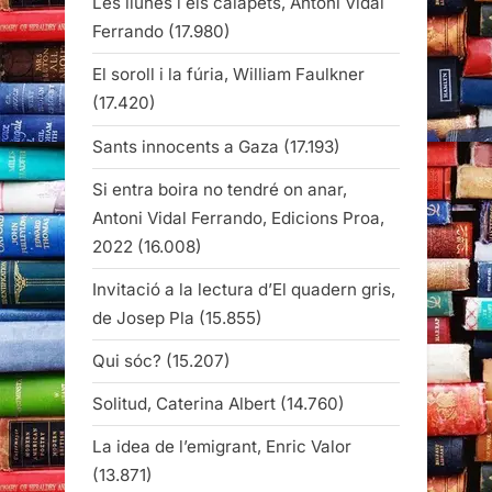
Les llunes i els calàpets, Antoni Vidal
Ferrando
(17.980)
El soroll i la fúria, William Faulkner
(17.420)
Sants innocents a Gaza
(17.193)
Si entra boira no tendré on anar,
Antoni Vidal Ferrando, Edicions Proa,
2022
(16.008)
Invitació a la lectura d’El quadern gris,
de Josep Pla
(15.855)
Qui sóc?
(15.207)
Solitud, Caterina Albert
(14.760)
La idea de l’emigrant, Enric Valor
(13.871)