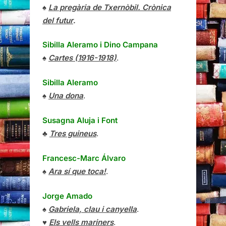
♠
La pregària de Txernòbil. Crònica
del futur
.
Sibilla Aleramo
i
Dino Campana
♠
Cartes (1916-1918)
.
Sibilla Aleramo
♠
Una dona
.
Susagna Aluja i Font
♣
Tres guineus
.
Francesc-Marc Álvaro
♠
Ara sí que toca!
.
Jorge Amado
♠
Gabriela, clau i canyella
.
♥
Els vells mariners
.