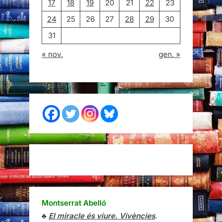
17
18
19
20
21
22
23
24
25
26
27
28
29
30
31
« nov.
gen. »
Montserrat Abelló
♣
El miracle és viure. Vivències
.