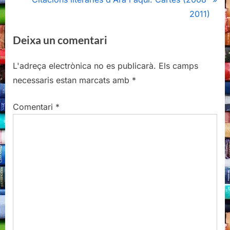
v
e
2011)
i
x
Deixa un comentari
o
t
u
P
L'adreça electrònica no es publicarà.
Els camps
s
o
necessaris estan marcats amb
*
P
s
o
t
Comentari
*
s
:
t
: