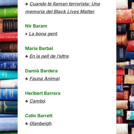
♣
Cuando te llaman terrorista: Una
memoria del Black Lives Matter
.
Nir Baram
♦
La bona gent
.
Maria Barbal
♣
En la pell de l’altre
.
Damià Bardera
♣
Fauna Animal
.
Heribert Barrera
♣
Cambó
.
Colin Barrett
♣
Glanbeigh
.