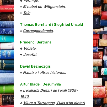
♣
Formigó
.
♠
El nebot de Wittgenstein
.
♦
Tala
.
Thomas Bernhard
i
Siegfried Unseld
♠
Correspondencia
.
Prudenci Bertrana
♣
Violeta
.
♥
Josafat
.
David Bezmozgis
♠
Nataixa i altres històries
.
Artur Bladé i Desumvila
♠
L’exiliada Dietari de l’exili 1939-
1940
.
♣
Viure a Tarragona, Fulls d’un dietari