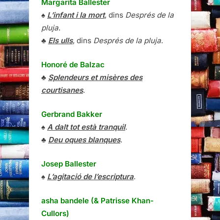
Margarita Ballester
♠
L’infant i la mort
, dins
Després de la
pluja
.
♣
Els ulls
, dins
Després de la pluja
.
Honoré de Balzac
♣
Splendeurs et misères des
courtisanes
.
Gerbrand Bakker
♠
A dalt tot està tranquil
.
♣
Deu oques blanques
.
Josep Ballester
♠
L’agitació de l’escriptura
.
asha bandele (& Patrisse Khan-
Cullors)