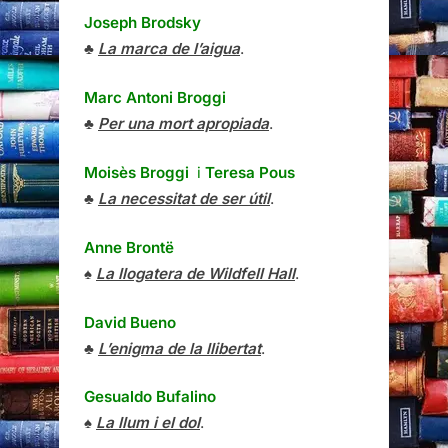
Joseph Brodsky
♣
La marca de l’aigua
.
Marc Antoni Broggi
♣
Per una mort apropiada
.
Moisès Broggi
i
Teresa Pous
♣
La necessitat de ser útil
.
Anne Brontë
♠
La llogatera de Wildfell Hall
.
David Bueno
♣
L’enigma de la llibertat
.
Gesualdo Bufalino
♠
La llum i el dol
.