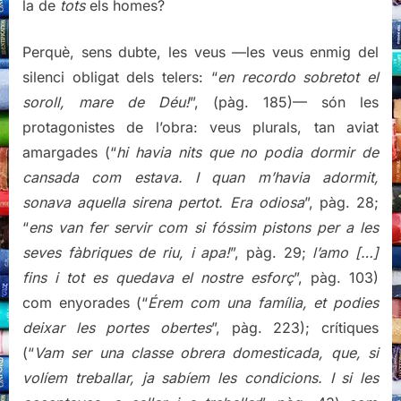
la de
tots
els homes?
Perquè, sens dubte, les veus —les veus enmig del
silenci obligat dels telers: “
en recordo sobretot el
soroll, mare de Déu!
”, (pàg. 185)— són les
protagonistes de l’obra: veus plurals, tan aviat
amargades (“
hi havia nits que no podia dormir de
cansada com estava. I quan m’havia adormit,
sonava aquella sirena pertot. Era odiosa
”, pàg. 28;
“
ens van fer servir com si fóssim pistons per a les
seves fàbriques de riu, i apa!
”, pàg. 29;
l’amo […]
fins i tot es quedava el nostre esforç
”, pàg. 103)
com enyorades (“
Érem com una família, et podies
deixar les portes obertes
”, pàg. 223); crítiques
(“
Vam ser una classe obrera domesticada, que, si
volíem treballar, ja sabíem les condicions. I si les