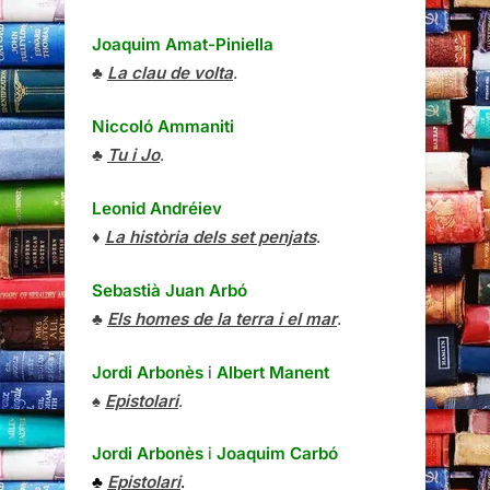
Joaquim Amat-Piniella
♣
La clau de volta
.
Niccoló Ammaniti
♣
Tu i Jo
.
Leonid Andréiev
♦
La història dels set penjats
.
Sebastià Juan Arbó
♣
Els homes de la terra i el mar
.
Jordi Arbonès
i
Albert Manent
♠
Epistolari
.
Jordi Arbonès
i
Joaquim Carbó
♣
Epistolari
.