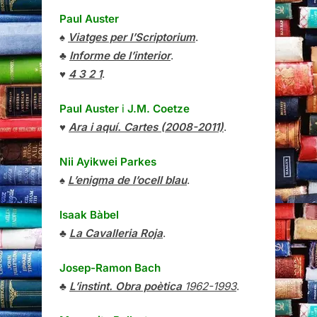
Paul Auster
♠
Viatges per l’Scriptorium
.
♣
Informe de l’interior
.
♥
4 3 2 1
.
Paul Auster
i
J.M. Coetze
♥
Ara i aquí. Cartes (2008-2011)
.
Nii Ayikwei Parkes
♠
L’enigma de l’ocell blau
.
Isaak Bàbel
♣
La Cavalleria Roja
.
Josep-Ramon Bach
♣
L’instint. Obra poètica
1962-1993
.