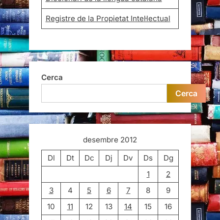
Registre de la Propietat Intel·lectual
Cerca
Cerca
desembre 2012
Dl
Dt
Dc
Dj
Dv
Ds
Dg
1
2
3
4
5
6
7
8
9
10
11
12
13
14
15
16