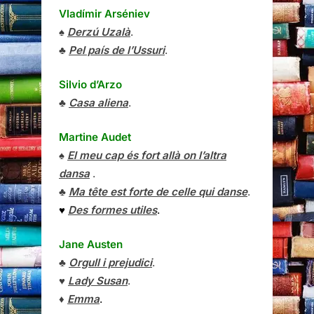
Vladímir Arséniev
♠
Derzú Uzalà
.
♣
Pel país de l’Ussuri
.
Silvio d’Arzo
♣
Casa aliena
.
Martine Audet
♠
El meu cap és fort allà on l’altra
dansa
.
♣
Ma tête est forte de celle qui danse
.
♥
Des formes utiles
.
Jane Austen
♣
Orgull i prejudici
.
♥
Lady Susan
.
♦
Emma
.