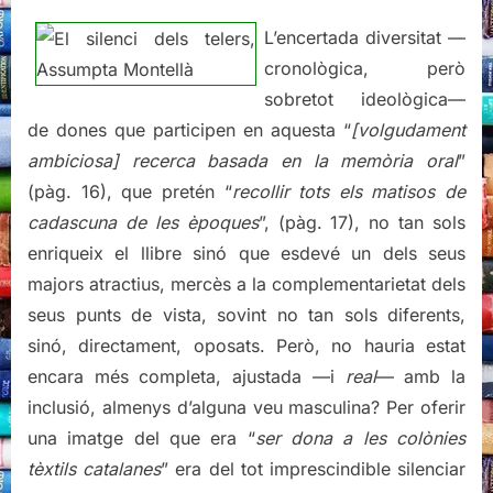
L’encertada diversitat —
cronològica, però
sobretot ideològica—
de dones que participen en aquesta “
[volgudament
ambiciosa] recerca basada en la memòria oral
”
(pàg. 16), que pretén “
recollir tots els matisos de
cadascuna de les èpoques
”, (pàg. 17), no tan sols
enriqueix el llibre sinó que esdevé un dels seus
majors atractius, mercès a la complementarietat dels
seus punts de vista, sovint no tan sols diferents,
sinó, directament, oposats. Però, no hauria estat
encara més completa, ajustada —i
real
— amb la
inclusió, almenys d’alguna veu masculina? Per oferir
una imatge del que era “
ser dona a les colònies
tèxtils catalanes
” era del tot imprescindible silenciar