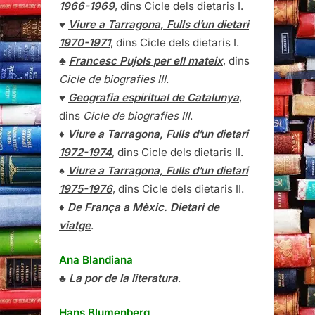
1966-1969
, dins Cicle dels dietaris I.
♥
Viure a Tarragona, Fulls d’un dietari
1970-1971
, dins Cicle dels dietaris I.
♣
Francesc Pujols per ell mateix
, dins
Cicle de biografies III
.
♥
Geografia espiritual de Catalunya
,
dins
Cicle de biografies III
.
♦
Viure a Tarragona, Fulls d’un dietari
1972-1974
, dins Cicle dels dietaris II.
♠
Viure a Tarragona, Fulls d’un dietari
1975-1976
, dins Cicle dels dietaris II.
♦
De França a Mèxic. Dietari de
viatge
.
Ana Blandiana
♣
La por de la literatura
.
Hans Blumenberg