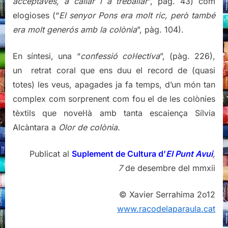
acceptaves, a callar i a treballar
”, pàg. 43) com
elogioses (“
El senyor Pons era molt ric, però també
era molt generós amb la colònia
”, pàg. 104).
En síntesi, una “
confessió col·lectiva
”, (pàg. 226),
un retrat coral que ens duu el record de (quasi
totes) les veus, apagades ja fa temps, d’un món tan
complex com sorprenent com fou el de les colònies
tèxtils que novel·là amb tanta escaiença Sílvia
Alcàntara a
Olor de colònia
.
Publicat al
Suplement de Cultura d’
El Punt Avui
,
7
de desembre del mmxii
© Xavier Serrahima 2o12
www.racodelaparaula.cat