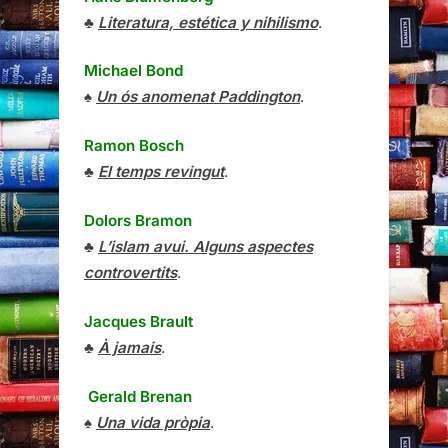
♣
Literatura, estética y nihilismo
.
Michael Bond
♠
Un ós anomenat Paddington
.
Ramon Bosch
♣
El temps revingut
.
Dolors Bramon
♣
L’islam avui. Alguns aspectes
controvertits
.
Jacques Brault
♣
À jamais
.
Gerald Brenan
♠
Una vida pròpia
.