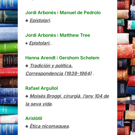
Jordi Arbonès
i
Manuel de Pedrolo
♣
Epistolari
.
Jordi Arbonès
i
Matthew Tree
♠
Epistolari
,.
Hanna Arendt
i
Gershom Scholem
♣
Tradición y política.
Correspondencia (1939-1964)
.
Rafael Argullol
♣
Moisès Broggi, cirurgià, l’any 104 de
la seva vida
.
Aristòtil
♣
Ètica nicomaquea
.