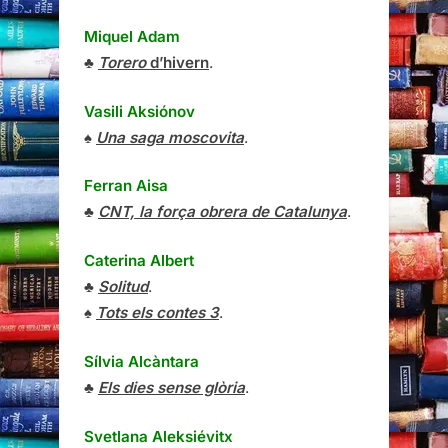
Miquel Adam
♣
Torero
d’hivern
.
Vasili Aksiónov
♠
Una saga moscovita
.
Ferran Aisa
♣
CNT, la força obrera de Catalunya
.
Caterina Albert
♣
Solitud
.
♠
Tots els contes 3
.
Sílvia Alcàntara
♣
Els dies sense glòria
.
Svetlana Aleksiévitx