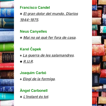
Francisco Candel
♣
El gran dolor del mundo. Diarios
1944-1975
.
Neus Canyelles
♣
Mai no sé què fer fora de casa
.
Karel Čapek
♠
La guerra de les salamandres
.
♣
R.U.R
.
Joaquim Carbó
♠
Elogi de la formiga
.
Àngel Carbonell
♣
L’instant és tot
.