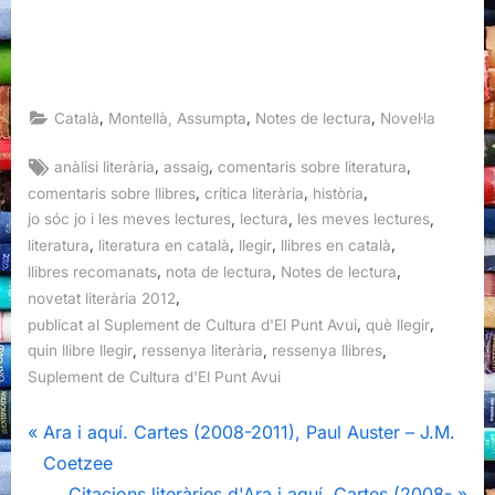
,
,
,
Català
Montellà, Assumpta
Notes de lectura
Novel·la
Tags:
,
,
,
anàlisi literària
assaig
comentaris sobre literatura
,
,
,
comentaris sobre llibres
crítica literària
història
,
,
,
jo sóc jo i les meves lectures
lectura
les meves lectures
,
,
,
,
literatura
literatura en català
llegir
llibres en català
,
,
,
llibres recomanats
nota de lectura
Notes de lectura
,
novetat literària 2012
,
,
publicat al Suplement de Cultura d'El Punt Avui
què llegir
,
,
,
quin llibre llegir
ressenya literària
ressenya llibres
Suplement de Cultura d'El Punt Avui
Navegació
P
Ara i aquí. Cartes (2008-2011), Paul Auster – J.M.
r
Coetzee
d'entrades
e
N
Citacions literàries d'Ara i aquí. Cartes (2008-