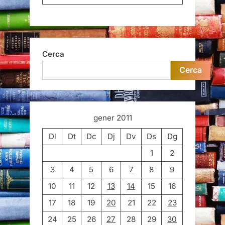
Cerca
Cerca
gener 2011
Dl
Dt
Dc
Dj
Dv
Ds
Dg
1
2
3
4
5
6
7
8
9
10
11
12
13
14
15
16
17
18
19
20
21
22
23
24
25
26
27
28
29
30