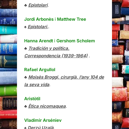
♣
Epistolari
.
Jordi Arbonès
i
Matthew Tree
♠
Epistolari
,.
Hanna Arendt
i
Gershom Scholem
♣
Tradición y política.
Correspondencia (1939-1964)
.
Rafael Argullol
♣
Moisès Broggi, cirurgià, l’any 104 de
la seva vida
.
Aristòtil
♣
Ètica nicomaquea
.
Vladímir Arséniev
♠
Derzú Uzalà
.