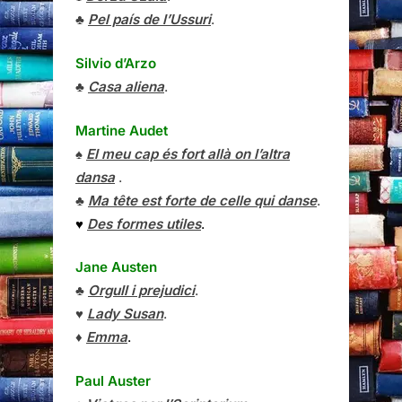
♣
Pel país de l’Ussuri
.
Silvio d’Arzo
♣
Casa aliena
.
Martine Audet
♠
El meu cap és fort allà on l’altra
dansa
.
♣
Ma tête est forte de celle qui danse
.
♥
Des formes utiles
.
Jane Austen
♣
Orgull i prejudici
.
♥
Lady Susan
.
♦
Emma
.
Paul Auster