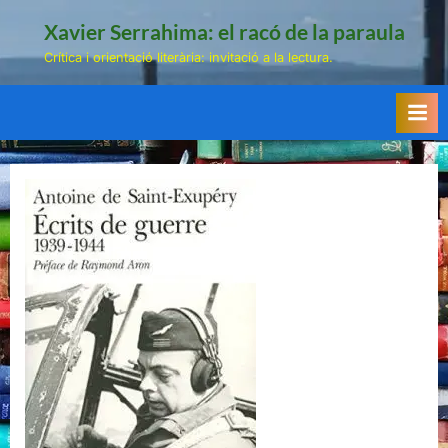
Skip
Xavier Serrahima: el racó de la paraula
to
Crítica i orientació literària: invitació a la lectura.
content