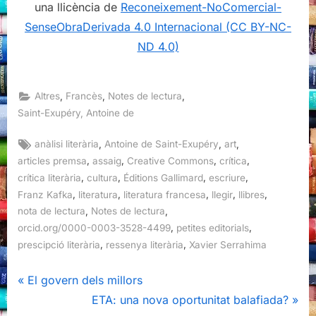
una llicència de
Reconeixement-NoComercial-
SenseObraDerivada 4.0 Internacional (CC BY-NC-
ND 4.0)
,
,
,
Altres
Francès
Notes de lectura
Saint-Exupéry, Antoine de
Tags:
,
,
,
anàlisi literària
Antoine de Saint-Exupéry
art
,
,
,
,
articles premsa
assaig
Creative Commons
crítica
,
,
,
,
crítica literària
cultura
Éditions Gallimard
escriure
,
,
,
,
,
Franz Kafka
literatura
literatura francesa
llegir
llibres
,
,
nota de lectura
Notes de lectura
,
,
orcid.org/0000-0003-3528-4499
petites editorials
,
,
prescipció literària
ressenya literària
Xavier Serrahima
Navegació
P
El govern dels millors
r
N
ETA: una nova oportunitat balafiada?
d'entrades