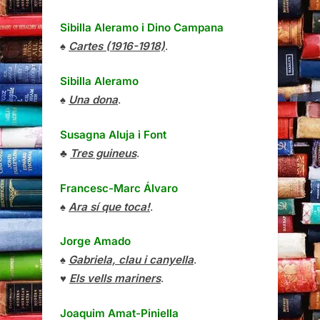
Sibilla Aleramo
i
Dino Campana
♠
Cartes (1916-1918)
.
Sibilla Aleramo
♠
Una dona
.
Susagna Aluja i Font
♣
Tres guineus
.
Francesc-Marc Álvaro
♠
Ara sí que toca!
.
Jorge Amado
♠
Gabriela, clau i canyella
.
♥
Els vells mariners
.
Joaquim Amat-Piniella