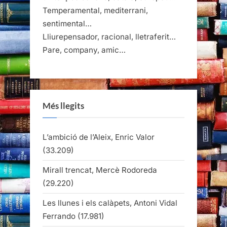
Temperamental, mediterrani,
sentimental…
Lliurepensador, racional, lletraferit…
Pare, company, amic…
Més llegits
L’ambició de l’Aleix, Enric Valor
(33.209)
Mirall trencat, Mercè Rodoreda
(29.220)
Les llunes i els calàpets, Antoni Vidal
Ferrando
(17.981)