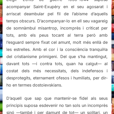
acompanyar Saint-Exupéry en el seu agosarat i
arriscat deambular pel fil de l’abisme d’aquells
temps obscurs. D’acompanyar-lo en ell seu vagareig
de somnàmbul misantrop, incomprès i criticat per
tots, amb els peus tocant al terra però amb
l’esguard sempre fixat cel amunt, molt més enllà de
les estrelles. Amb el cor i la consciència tranquil·la
del cristianisme primigeni. Del que s’ha mantingut,
davant tots —i contra tots, quan ha calgut— al
costat dels més necessitats, dels indefensos i
desprotegits, eternament ofesos i humiliats, per dir-
ho en termes dostoievskians.
D’aquell que sap que mantenir-se fidel als seus
principis suposa esdevenir no tan sols un incomprès
sinó —també i per damunt de tot— un solitari, un