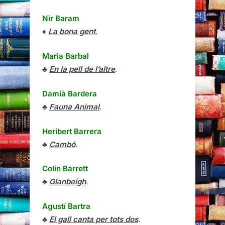
Nir Baram
♦
La bona gent
.
Maria Barbal
♣
En la pell de l’altre
.
Damià Bardera
♣
Fauna Animal
.
Heribert Barrera
♣
Cambó
.
Colin Barrett
♣
Glanbeigh
.
Agustí Bartra
♣
El gall canta per tots dos
.