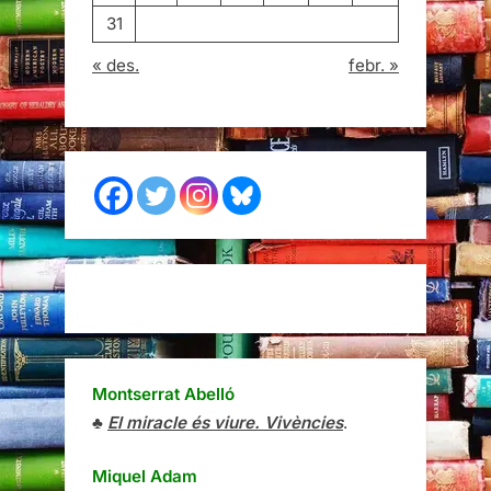
31
« des.
febr. »
Montserrat Abelló
♣
El miracle és viure. Vivències
.
Miquel Adam