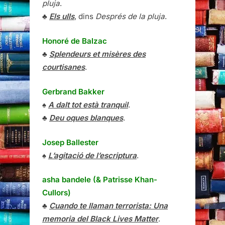
pluja
.
♣
Els ulls
, dins
Després de la pluja
.
Honoré de Balzac
♣
Splendeurs et misères des
courtisanes
.
Gerbrand Bakker
♠
A dalt tot està tranquil
.
♣
Deu oques blanques
.
Josep Ballester
♠
L’agitació de l’escriptura
.
asha bandele (& Patrisse Khan-
Cullors)
♣
Cuando te llaman terrorista: Una
memoria del Black Lives Matter
.