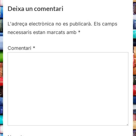
e
e
Deixa un comentari
v
x
i
t
L'adreça electrònica no es publicarà.
Els camps
o
P
necessaris estan marcats amb
*
u
o
s
s
Comentari
*
P
t
o
:
s
t
: