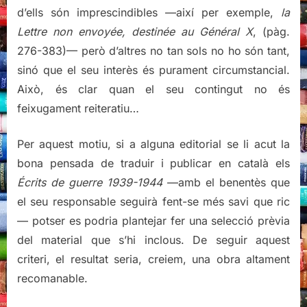
d’ells són imprescindibles —així per exemple,
la
Lettre non envoyée, destinée au Général X
, (pàg.
276-383)— però d’altres no tan sols no ho són tant,
sinó que el seu interès és purament circumstancial.
Això, és clar quan el seu contingut no és
feixugament reiteratiu…
Per aquest motiu, si a alguna editorial se li acut la
bona pensada de traduir i publicar en català els
Écrits de guerre 1939-1944
—amb el benentès que
el seu responsable seguirà fent-se més savi que ric
— potser es podria plantejar fer una selecció prèvia
del material que s’hi inclous. De seguir aquest
criteri, el resultat seria, creiem, una obra altament
recomanable.