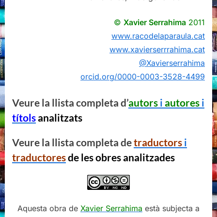
©
Xavier Serrahima
2011
www.racodelaparaula.cat
www.xavierserrrahima.cat
@Xavierserrahima
orcid.org/0000-0003-3528-4499
Veure la llista completa d’
autors
i
autores
i
títols
analitzats
Veure la llista completa de
traductors
i
traductores
de les obres analitzades
Aquesta obra de
Xavier Serrahima
està subjecta a