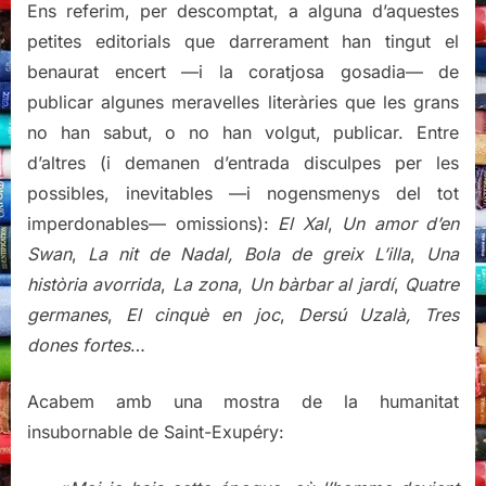
Ens referim, per descomptat, a alguna d’aquestes
petites editorials que darrerament han tingut el
benaurat encert —i la coratjosa gosadia— de
publicar algunes meravelles literàries que les grans
no han sabut, o no han volgut, publicar. Entre
d’altres (i demanen d’entrada disculpes per les
possibles, inevitables —i nogensmenys del tot
imperdonables— omissions):
El Xal
,
Un amor d’en
Swan
,
La nit de Nadal, Bola de greix L’illa
,
Una
història avorrida
,
La zona
,
Un bàrbar al jardí
,
Quatre
germanes
,
El cinquè en joc
,
Dersú Uzalà, Tres
dones fortes
…
Acabem amb una mostra de la humanitat
insubornable de Saint-Exupéry: