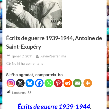
Écrits de guerre 1939-1944, Antoine de
Saint-Exupéry
Posted
By
gener 7, 2011
XavierSerrahima
on
a
No hi ha comentaris
Écrits
Si t'ha agradat, comparteix-ho
de
guerre
1939-
1944,
Lectures:
85
Antoine
de
Écrits de guerre 1939-1944
,
Saint-