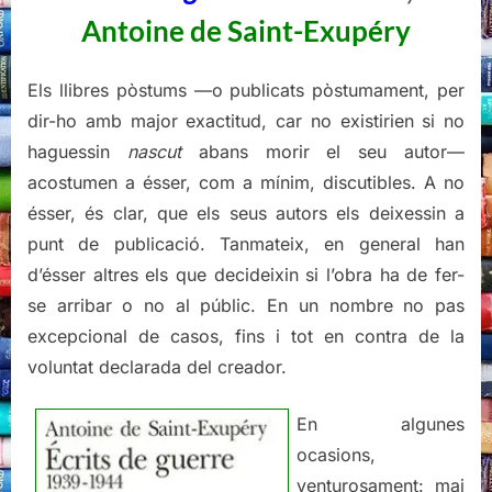
Exupéry
Antoine de Saint-Exupéry
Els llibres pòstums —o publicats pòstumament, per
dir-ho amb major exactitud, car no existirien si no
haguessin
nascut
abans morir el seu autor—
acostumen a ésser, com a mínim, discutibles. A no
ésser, és clar, que els seus autors els deixessin a
punt de publicació. Tanmateix, en general han
d’ésser altres els que decideixin si l’obra ha de fer-
se arribar o no al públic. En un nombre no pas
excepcional de casos, fins i tot en contra de la
voluntat declarada del creador.
En algunes
ocasions,
venturosament: mai