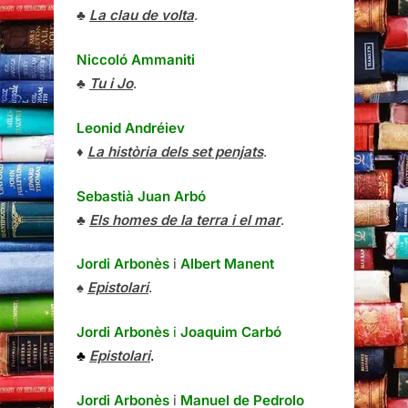
♣
La clau de volta
.
Niccoló Ammaniti
♣
Tu i Jo
.
Leonid Andréiev
♦
La història dels set penjats
.
Sebastià Juan Arbó
♣
Els homes de la terra i el mar
.
Jordi Arbonès
i
Albert Manent
♠
Epistolari
.
Jordi Arbonès
i
Joaquim Carbó
♣
Epistolari
.
Jordi Arbonès
i
Manuel de Pedrolo