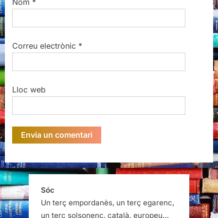
Nom
*
Correu electrònic
*
Lloc web
Sóc
Un terç empordanès, un terç egarenc,
un terç solsonenc, català, europeu…