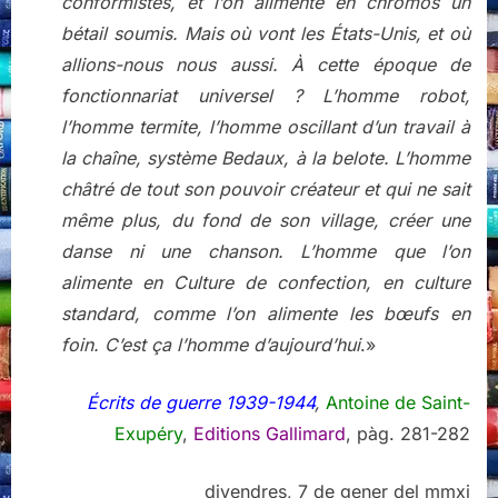
conformistes, et l’on alimente en chromos un
bétail soumis. Mais où vont les États-Unis, et où
allions-nous nous aussi. À cette époque de
fonctionnariat universel ? L’homme robot,
l’homme termite, l’homme oscillant d’un travail à
la chaîne, système Bedaux, à la belote. L’homme
châtré de tout son pouvoir créateur et qui ne sait
même plus, du fond de son village, créer une
danse ni une chanson. L’homme que l’on
alimente en Culture de confection, en culture
standard, comme l’on alimente les bœufs en
foin. C’est ça l’homme d’aujourd’hui
.»
Écrits de guerre 1939-1944
,
Antoine de Saint-
Exupéry
,
Editions Gallimard
, pàg. 281-282
divendres, 7 de gener del mmxi