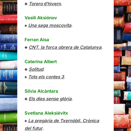
♣
Torero
d’hivern
.
Vasili Aksiónov
♠
Una saga moscovita
.
Ferran Aisa
♣
CNT, la força obrera de Catalunya
.
Caterina Albert
♣
Solitud
.
♠
Tots els contes 3
.
Sílvia Alcàntara
♣
Els dies sense glòria
.
Svetlana Aleksiévitx
♠
La pregària de Txernòbil. Crònica
del futur
.