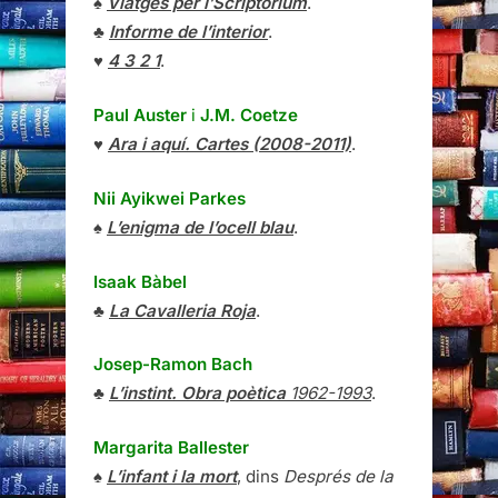
♠
Viatges per l’Scriptorium
.
♣
Informe de l’interior
.
♥
4 3 2 1
.
Paul Auster
i
J.M. Coetze
♥
Ara i aquí. Cartes (2008-2011)
.
Nii Ayikwei Parkes
♠
L’enigma de l’ocell blau
.
Isaak Bàbel
♣
La Cavalleria Roja
.
Josep-Ramon Bach
♣
L’instint. Obra poètica
1962-1993
.
Margarita Ballester
♠
L’infant i la mort
, dins
Després de la