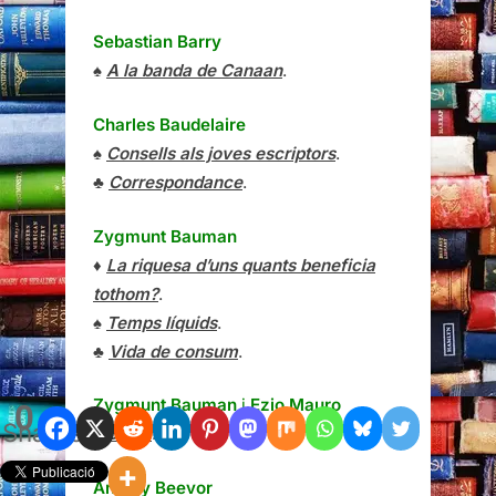
Sebastian Barry
♠
A la banda de Canaan
.
Charles Baudelaire
♠
Consells als joves escriptors
.
♣
Correspondance
.
Zygmunt Bauman
♦
La riquesa d’uns quants beneficia
tothom?
.
♠
Temps líquids
.
♣
Vida de consum
.
Zygmunt Bauman
i
Ezio Mauro
0
Shares
♠
Babel
.
Antony Beevor