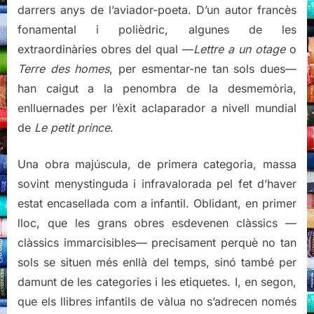
darrers anys de l’aviador-poeta. D’un autor francès
fonamental i polièdric, algunes de les
extraordinàries obres del qual —
Lettre a un otage
o
Terre des homes
, per esmentar-ne tan sols dues—
han caigut a la penombra de la desmemòria,
enlluernades per l’èxit aclaparador a nivell mundial
de
Le petit prince
.
Una obra majúscula, de primera categoria, massa
sovint menystinguda i infravalorada pel fet d’haver
estat encasellada com a infantil. Oblidant, en primer
lloc, que les grans obres esdevenen clàssics —
clàssics immarcisibles— precisament perquè no tan
sols se situen més enllà del temps, sinó també per
damunt de les categories i les etiquetes. I, en segon,
que els llibres infantils de vàlua no s’adrecen només