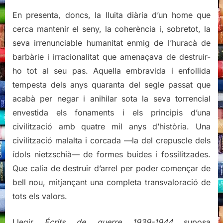
En presenta, doncs, la lluita diària d’un home que
cerca mantenir el seny, la coherència i, sobretot, la
seva irrenunciable humanitat enmig de l’huracà de
barbàrie i irracionalitat que amenaçava de destruir-
ho tot al seu pas. Aquella embravida i enfollida
tempesta dels anys quaranta del segle passat que
acabà per negar i anihilar sota la seva torrencial
envestida els fonaments i els principis d’una
civilització amb quatre mil anys d’història. Una
civilització malalta i corcada —la del crepuscle dels
ídols nietzschià— de formes buides i fossilitzades.
Que calia de destruir d’arrel per poder començar de
bell nou, mitjançant una completa transvaloració de
tots els valors.
Llegir
Écrits de guerre 1939-1944
suposa