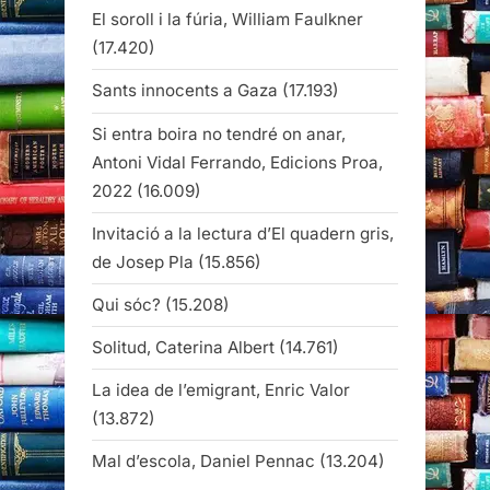
El soroll i la fúria, William Faulkner
(17.420)
Sants innocents a Gaza
(17.193)
Si entra boira no tendré on anar,
Antoni Vidal Ferrando, Edicions Proa,
2022
(16.009)
Invitació a la lectura d’El quadern gris,
de Josep Pla
(15.856)
Qui sóc?
(15.208)
Solitud, Caterina Albert
(14.761)
La idea de l’emigrant, Enric Valor
(13.872)
Mal d’escola, Daniel Pennac
(13.204)