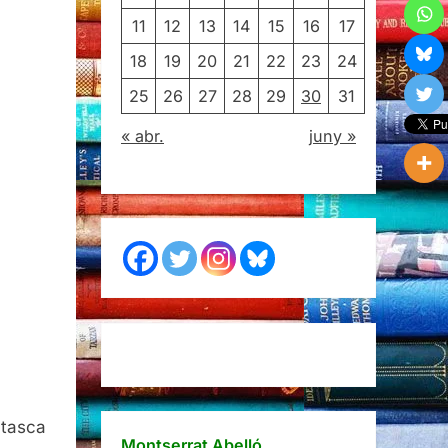
11
12
13
14
15
16
17
18
19
20
21
22
23
24
25
26
27
28
29
30
31
« abr.
juny »
 tasca
Montserrat Abelló