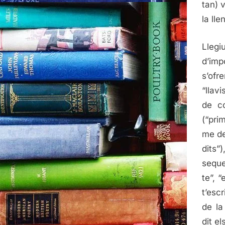
tan) 
la lle
Lleg
d’imp
s’ofr
“llavi
de co
(“pri
me de
dits”
seque
te”, 
t’esc
de la
dit el