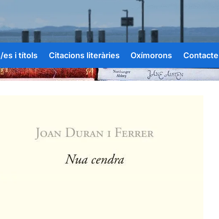
es i títols
Citacions literàries
Oxímorons
Contacte