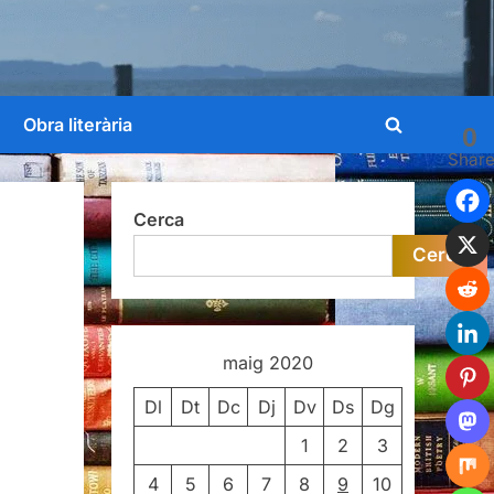
Obra literària
0
Toggle
Shar
search
form
Cerca
Cerca
maig 2020
Dl
Dt
Dc
Dj
Dv
Ds
Dg
1
2
3
4
5
6
7
8
9
10