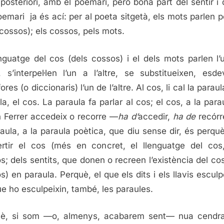
 posteriori, amb el poemari, però bona part del sentir i d
oemari ja és ací: per al poeta sitgetà, els mots parlen p
 cossos); els cossos, pels mots.
enguatge del cos (dels cossos) i el dels mots parlen l’
re, s’interpel·len l’un a l’altre, se substitueixen, esd
res (o diccionaris) l’un de l’altre. Al cos, li cal la paraul
la, el cos. La paraula fa parlar al cos; el cos, a la parau
 Ferrer accedeix o recorre —
ha d’
accedir,
ha de
recórr
raula, a la paraula poètica, que diu sense dir, és perquè 
rtir el cos (més en concret, el llenguatge del cos
s; dels sentits, que donen o recreen l’existència del cos
s) en paraula. Perquè, el que els dits i els llavis esculp
ue ho esculpeixin, també, les paraules.
uè, si som —o, almenys, acabarem sent— nua cendra