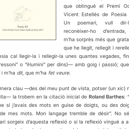
que obtingué el Premi Oc
Vicent Estellés de Poesia
Un poemari, vull dir
reconèixer-ho d’entrada
m’ha sorprès més que grat
que he llegit, rellegit i rerel
esia cal llegir-la i rellegir-la unes quantes vegades, fi
ressoni” o “il·lumini” per dins)— amb goig i passió; qu
i m’ha
dit
, que m’ha
fet veure
.
imera clau —des del meu punt de vista, potser (un xic)
cita— la trobem en la citació inicial de
Roland Barthes
: 
 si j’avais des mots en guise de doigts, ou des doi
de mes mots. Mon langage tremble de désir”. No sé
ri sorgeix d’aquesta reflexió o si la reflexió vingué a a