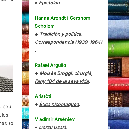
♠
Epistolari
,.
Hanna Arendt
i
Gershom
Scholem
♣
Tradición y política.
Correspondencia (1939-1964)
.
Rafael Argullol
♣
Moisès Broggi, cirurgià,
l’any 104 de la seva vida
.
Aristòtil
♣
Ètica nicomaquea
.
ulpeu-
aules—
Vladímir Arséniev
més (o
♠
Derzú Uzalà
.