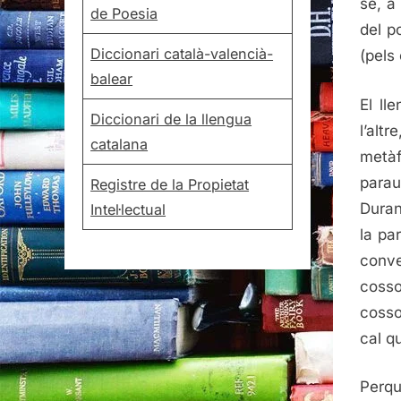
se, a
de Poesia
del p
Diccionari català-valencià-
(pels
balear
El ll
Diccionari de la llengua
l’alt
catalana
metàfo
parau
Registre de la Propietat
Duran
Intel·lectual
la pa
conve
cosso
cosso
cal q
Perq