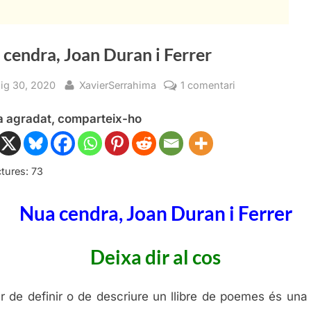
cendra, Joan Duran i Ferrer
sted
By
a
ig 30, 2020
XavierSerrahima
1 comentari
Nua
ha agradat, comparteix-ho
cendra,
Joan
Duran
i
tures:
73
Ferrer
Nua cendra, Joan Duran i Ferrer
Deixa dir al cos
r de definir o de descriure un llibre de poemes és una