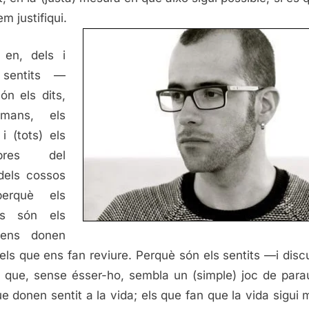
m justifiqui.
 en, dels i
 sentits —
ón els dits,
mans, els
 i (tots) els
bres del
dels cossos
erquè els
its són els
ens donen
 els que ens fan reviure. Perquè són els sentits —i disc
 que, sense ésser-ho, sembla un (simple) joc de par
ue donen sentit a la vida; els que fan que la vida sigui 