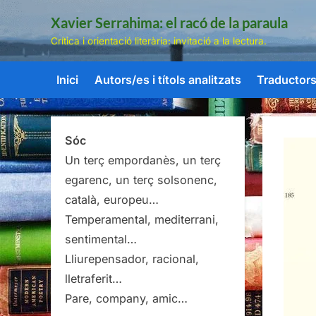
Skip
Xavier Serrahima: el racó de la paraula
to
Crítica i orientació literària: invitació a la lectura.
content
Inici
Autors/es i títols analitzats
Traductors/
Sóc
Un terç empordanès, un terç
egarenc, un terç solsonenc,
català, europeu…
Temperamental, mediterrani,
sentimental…
Lliurepensador, racional,
lletraferit…
Pare, company, amic…