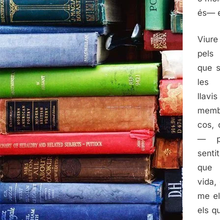
és— e
Viure
pels
que s
les 
llavis
mem
cos, 
— p
sent
que 
vida,
me el
els q