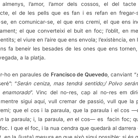
, almenys, l’amor, l’amor dels cossos, el del tacte
cte, el de les pells que es fan i es refan en fregar-
-se, en comunicar-se, el que ens cremi, el que ens in
vament; el que converteixi el buit en foc; l’oblit, en m
entits; el viure en l’aire que ens envola; l’existència, en
ns fa beneir les besades de les ones que ens tornen,
vegada, a la platja.
ir-ho en paraules de
Francisco de Quevedo
, canviant “
seré”: “
Serán ceniza, mas tendrá sentido;/ Polvo será
o enamorado
”. Vinc del no-res, cap al no-res em diri
 mentre sigui aquí, vull cremar de passió, vull que la 
emi; que el cos i la paraula, que la paraula i el cos —
n
la paraula; i, la paraula,
en
el cos— es facin foc; 
 foc. I que el foc, i la nua cendra que quedarà al darrer
t, en la (justa) mesura en que això sigui possible; si és 