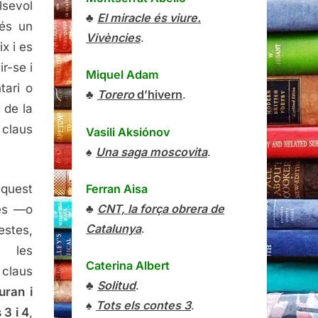
lsevol
♣
El miracle és viure.
 és un
Vivències
.
x i es
ir-se i
Miquel Adam
tari o
♣
Torero
d’hivern
.
t de la
 claus
Vasili Aksiónov
♠
Una saga moscovita
.
quest
Ferran Aisa
♣
CNT, la força obrera de
nes —o
Catalunya
.
stes,
; les
Caterina Albert
claus
♣
Solitud
.
uran i
♠
Tots els contes 3
.
 3 i 4
,