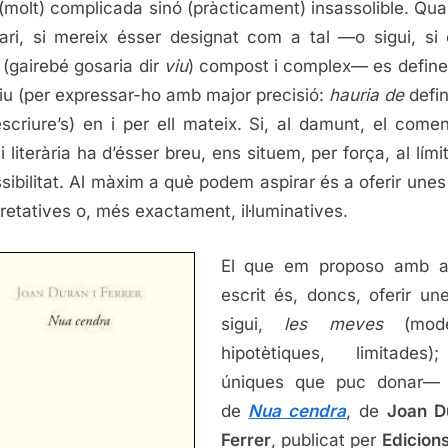
 (molt) complicada sinó (pràcticament) insassolible. Qua
ri, si mereix ésser designat com a tal —o sigui, si
 (gairebé gosaria dir
viu
) compost i complex— es definei
iu (per expressar-ho amb major precisió:
hauria de
defin
scriure’s) en i per ell mateix. Si, al damunt, el comen
i literària ha d’ésser breu, ens situem, per força, al lími
sibilitat. Al màxim a què podem aspirar és a oferir unes
pretatives o, més exactament, il·luminatives.
El que em proposo amb a
escrit és, doncs, oferir u
sigui,
les meves
(mode
hipotètiques, limitades)
úniques que puc donar— 
de
Nua cendra
, de
Joan D
Ferrer
, publicat per
Edicions