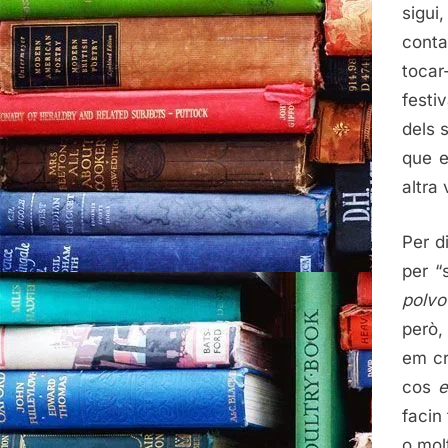
sigui
conta
tocar
festi
dels s
que e
altra 
Per d
per “
polv
però,
em cr
cos
e
facin
o mol