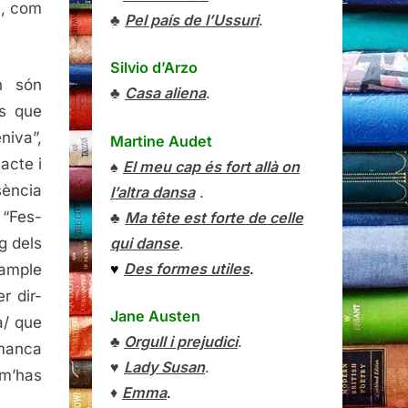
e, com
♣
Pel país de l’Ussuri
.
Silvio d’Arzo
n són
♣
Casa aliena
.
es que
niva”,
Martine Audet
tacte i
♠
El meu cap és fort allà on
sència
l’altra dansa
.
 “Fes-
♣
Ma tête est forte de celle
qui danse
.
g dels
♥
Des formes utiles
.
’ample
r dir-
Jane Austen
a/ que
♣
Orgull i prejudici
.
 manca
♥
Lady Susan
.
 m’has
♦
Emma
.