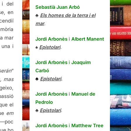
 i del
Sebastià Juan Arbó
se, en
♣
Els homes de la terra i el
cendiï
mar
.
emòria
 la mar
Jordi Arbonès
i
Albert Manent
 una i
♠
Epistolari
.
Jordi Arbonès
i
Joaquim
Carbó
serán
”
♣
Epistolari
.
n, mas
geixo,
Jordi Arbonès
i
Manuel de
passió
Pedrolo
que el
♣
Epistolari
.
que
em
a —poc
Jordi Arbonès
i
Matthew Tree
que ho