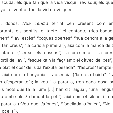
viscuda; els que fan que la vida visqui i revisqui; els qu
nya i el vent al foc, la vida revifiquen.
iu, doncs,
Nua cendra
tenint ben present com e
ortants els sentits, el tacte i el contacte (“les boqu
enen”, “llavi estès”, “boques obertes”, “nua cendra a la ge
s tan breus”, “la carícia primera”), així com la manca de 
ntacte (“sense els cossos”); la proximitat i la pre
mordi de llavi”, “esqueixa’n la faç/ amb el càvec del bes”,
 blat el cos/ de ruda l’eixuta besada”, “l’asprós/ temptei
), així com la llunyania i l’absència (“la casa buida”, “l
r d’esperar-te”); la veu i la paraula, (“en cada cosa pe
“els mots que fa la llum/ […] han dit l’aigua”, “una llengu
riu amb solcs/ damunt la pell”), així com el silenci i la
 paraula (“Veu que t’afones”, “l’ocellada afònica”, “No
s ocells”).