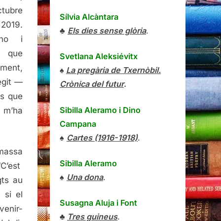
tubre
Sílvia Alcàntara
 2019.
♣
Els dies sense glòria
.
-ho i
, que
Svetlana Aleksiévitx
ament,
♠
La pregària de Txernòbil.
legit —
Crònica del futur
.
ns que
Sibilla Aleramo
i
Dino
e m’ha
Campana
♠
Cartes (1916-1918)
.
 massa
Sibilla Aleramo
“C’est
♠
Una dona
.
gts au
 si el
Susagna Aluja i Font
venir-
♣
Tres guineus
.