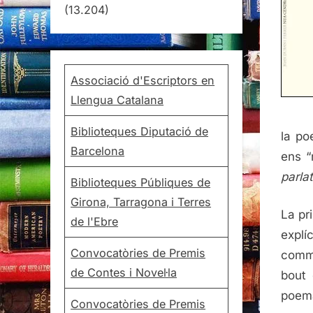
(13.204)
Associació d'Escriptors en
Llengua Catalana
Biblioteques Diputació de
la po
Barcelona
ens “
parlat
Biblioteques Públiques de
Girona, Tarragona i Terres
La pr
de l'Ebre
explí
Convocatòries de Premis
comme
de Contes i Novel·la
bout 
poema
Convocatòries de Premis