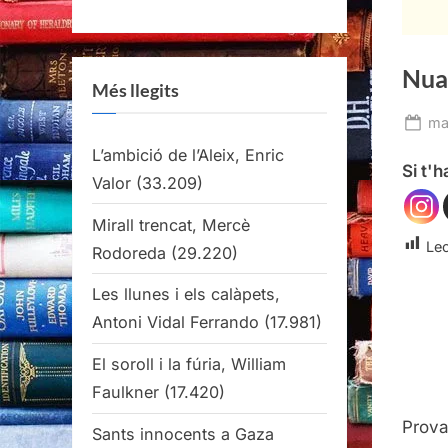
Nua 
Més llegits
Po
ma
on
L’ambició de l’Aleix, Enric
Si t'
Valor
(33.209)
Mirall trencat, Mercè
Lec
Rodoreda
(29.220)
Les llunes i els calàpets,
Antoni Vidal Ferrando
(17.981)
El soroll i la fúria, William
Faulkner
(17.420)
Prova
Sants innocents a Gaza