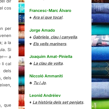
el dir
el cos
Francesc-Marc Álvaro
♠
Ara sí que toca!
.
un per
Jorge Amado
evenen
♠
Gabriela, clau i canyella
.
a; a la
♥
Els vells mariners
.
la. Si
Joaquim Amat-Piniella
er— a
♣
La clau de volta
.
li cal
, dels
Niccoló Ammaniti
, dels
♣
Tu i Jo
.
eixen,
Leonid Andréiev
♦
La història dels set penjats
.
, que