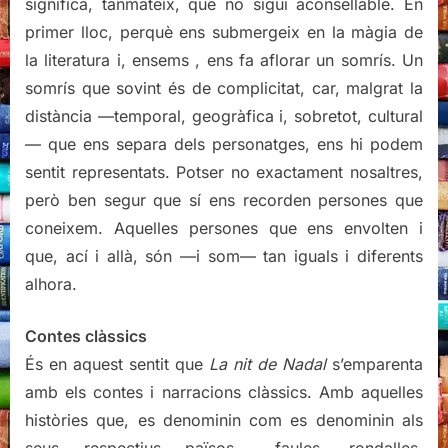
significa, tanmateix, que no sigui aconsellable. En
primer lloc, perquè ens submergeix en la màgia de
la literatura i, ensems , ens fa aflorar un somrís. Un
somrís que sovint és de complicitat, car, malgrat la
distància —temporal, geogràfica i, sobretot, cultural
— que ens separa dels personatges, ens hi podem
sentit representats. Potser no exactament nosaltres,
però ben segur que sí ens recorden persones que
coneixem. Aquelles persones que ens envolten i
que, ací i allà, són —i som— tan iguals i diferents
alhora.
Contes clàssics
És en aquest sentit que
La nit de Nadal
s’emparenta
amb els contes i narracions clàssics. Amb aquelles
històries que, es denominin com es denominin als
seus respectius països —faules, rondalles,