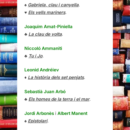
♠
Gabriela, clau i canyella
.
♥
Els vells mariners
.
Joaquim Amat-Piniella
♣
La clau de volta
.
Niccoló Ammaniti
♣
Tu i Jo
.
Leonid Andréiev
♦
La història dels set penjats
.
Sebastià Juan Arbó
♣
Els homes de la terra i el mar
.
Jordi Arbonès
i
Albert Manent
♠
Epistolari
.