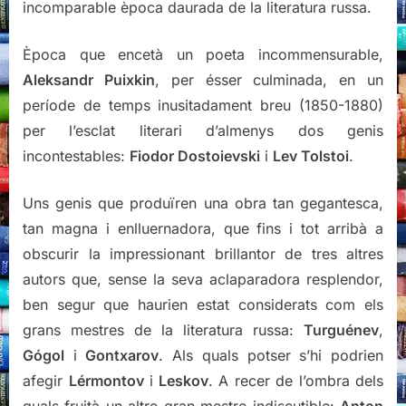
incomparable època daurada de la literatura russa.
Època que encetà un poeta incommensurable,
Aleksandr Puixkin
, per ésser culminada, en un
període de temps inusitadament breu (1850-1880)
per l’esclat literari d’almenys dos genis
incontestables:
Fiodor Dostoievski
i
Lev Tolstoi
.
Uns genis que produïren una obra tan gegantesca,
tan magna i enlluernadora, que fins i tot arribà a
obscurir la impressionant brillantor de tres altres
autors que, sense la seva aclaparadora resplendor,
ben segur que haurien estat considerats com els
grans mestres de la literatura russa:
Turguénev
,
Gógol
i
Gontxarov
. Als quals potser s’hi podrien
afegir
Lérmontov
i
Leskov
. A recer de l’ombra dels
quals fruità un altre gran mestre indiscutible:
Anton