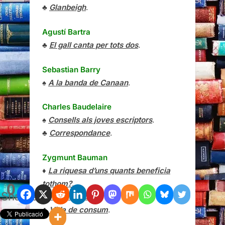
♣
Glanbeigh
.
Agustí Bartra
♣
El gall canta per tots dos
.
Sebastian Barry
♠
A la banda de Canaan
.
Charles Baudelaire
♠
Consells als joves escriptors
.
♣
Correspondance
.
Zygmunt Bauman
♦
La riquesa d’uns quants beneficia
tothom?
.
0
Shares
♠
Temps líquids
.
♣
Vida de consum
.