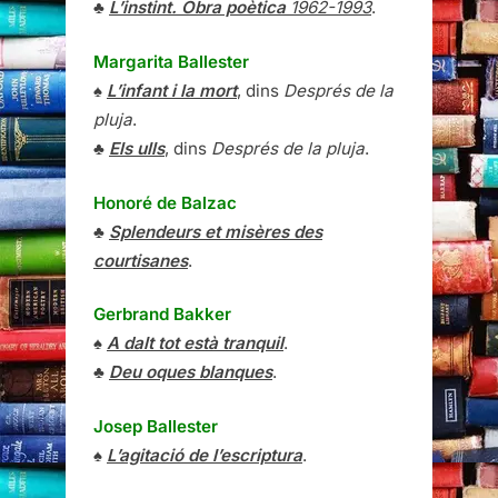
♣
L’instint. Obra poètica
1962-1993
.
Margarita Ballester
♠
L’infant i la mort
, dins
Després de la
pluja
.
♣
Els ulls
, dins
Després de la pluja
.
Honoré de Balzac
♣
Splendeurs et misères des
courtisanes
.
Gerbrand Bakker
♠
A dalt tot està tranquil
.
♣
Deu oques blanques
.
Josep Ballester
♠
L’agitació de l’escriptura
.