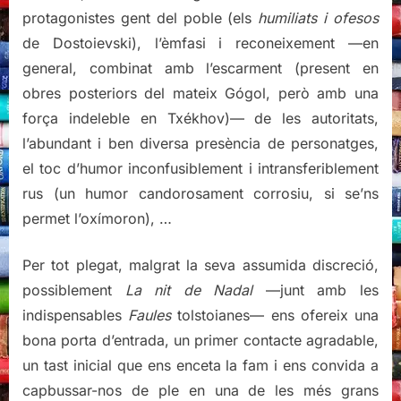
protagonistes gent del poble (els
humiliats i ofesos
de Dostoievski), l’èmfasi i reconeixement —en
general, combinat amb l’escarment (present en
obres posteriors del mateix Gógol, però amb una
força indeleble en Txékhov)— de les autoritats,
l’abundant i ben diversa presència de personatges,
el toc d’humor inconfusiblement i intransferiblement
rus (un humor candorosament corrosiu, si se’ns
permet l’oxímoron), …
Per tot plegat, malgrat la seva assumida discreció,
possiblement
La nit de Nadal
—junt amb les
indispensables
Faules
tolstoianes— ens ofereix una
bona porta d’entrada, un primer contacte agradable,
un tast inicial que ens enceta la fam i ens convida a
capbussar-nos de ple en una de les més grans