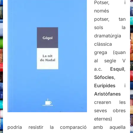
Potser, i
només
potser, tan
sols la
dramatúrgia
clàssica
grega (quan
al segle V
a.c.
Esquil
,
Sòfocles
,
Eurípides
i
Aristòfanes
crearen les
seves obres
eternes)
podria resistir la comparació amb aquella