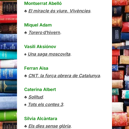
Montserrat Abelló
♣
El miracle és viure. Vivències
.
Miquel Adam
♣
Torero
d’hivern
.
Vasili Aksiónov
♠
Una saga moscovita
.
Ferran Aisa
♣
CNT, la força obrera de Catalunya
.
Caterina Albert
♣
Solitud
.
♠
Tots els contes 3
.
Sílvia Alcàntara
♣
Els dies sense glòria
.