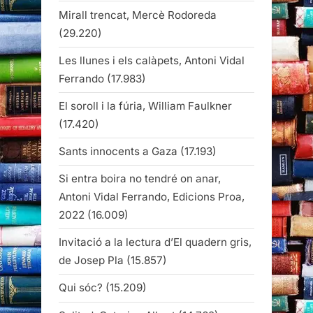
Mirall trencat, Mercè Rodoreda
(29.220)
Les llunes i els calàpets, Antoni Vidal
Ferrando
(17.983)
El soroll i la fúria, William Faulkner
(17.420)
Sants innocents a Gaza
(17.193)
Si entra boira no tendré on anar,
Antoni Vidal Ferrando, Edicions Proa,
2022
(16.009)
Invitació a la lectura d’El quadern gris,
de Josep Pla
(15.857)
Qui sóc?
(15.209)