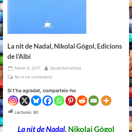
La nit de Nadal, Nikolai Gógol, Edicions
de l’Albí
Posted
By
febrer 5, 2011
XavierSerrahima
on
a
No hi ha comentaris
La
Si t'ha agradat, comparteix-ho
nit
de
Nadal,
Nikolai
Lectures:
80
Gógol,
Edicions
La nit de Nadal
,
Nikolai Gógol
de