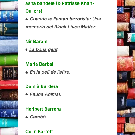
asha bandele (& Patrisse Khan-
Cullors)
♣
Cuando te llaman terrorista: Una
memoria del Black Lives Matter
.
Nir Baram
♦
La bona gent
.
Maria Barbal
♣
En la pell de l’altre
.
Damià Bardera
♣
Fauna Animal
.
Heribert Barrera
♣
Cambó
.
Colin Barrett