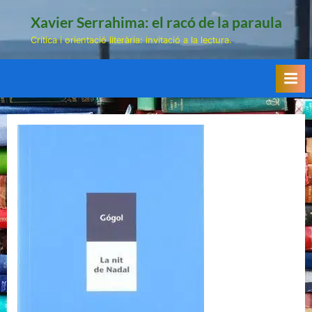
Skip
Xavier Serrahima: el racó de la paraula
to
Crítica i orientació literària: invitació a la lectura.
content