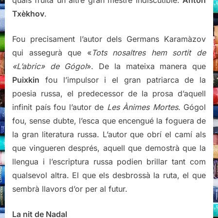
Txèkhov
.
Fou precisament l’autor dels Germans Karamàzov
qui assegurà que «
Tots nosaltres hem sortit de
«L’abric» de Gógol
». De la mateixa manera que
Puixkin
fou l’impulsor i el gran patriarca de la
poesia russa, el predecessor de la prosa d’aquell
infinit país fou l’autor de
Les Ànimes Mortes
. Gógol
fou, sense dubte, l’esca que encengué la foguera de
la gran literatura russa. L’autor que obrí el camí als
que vingueren després, aquell que demostrà que la
llengua i l’escriptura russa podien brillar tant com
qualsevol altra. El que els desbrossà la ruta, el que
sembrà llavors d’or per al futur.
La nit de Nadal