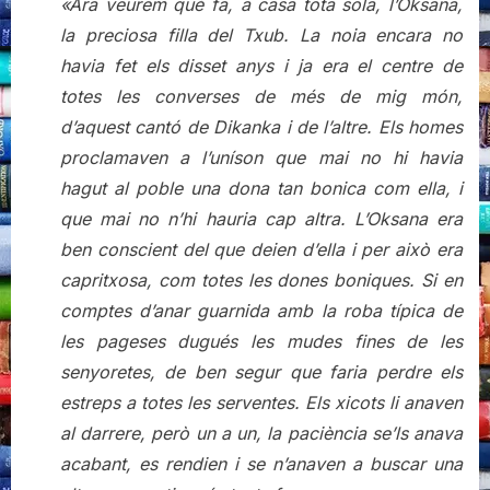
«Ara veurem què fa, a casa tota sola, l’Oksana,
la preciosa filla del Txub. La noia encara no
havia fet els disset anys i ja era el centre de
totes les converses de més de mig món,
d’aquest cantó de Dikanka i de l’altre. Els homes
proclamaven a l’uníson que mai no hi havia
hagut al poble una dona tan bonica com ella, i
que mai no n’hi hauria cap altra. L’Oksana era
ben conscient del que deien d’ella i per això era
capritxosa, com totes les dones boniques. Si en
comptes d’anar guarnida amb la roba típica de
les pageses dugués les mudes fines de les
senyoretes, de ben segur que faria perdre els
estreps a totes les serventes. Els xicots li anaven
al darrere, però un a un, la paciència se’ls anava
acabant, es rendien i se n’anaven a buscar una