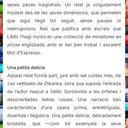
seves peces magistrals. Un relat ja volgudament
modest des de les seves dimensions, que permeten
que sigui llegit tot seguit, sense pauses ni
interrupcions. Raó que justifica amb escreix que
L’Albí l’hagi inclòs en una col·lecció de
miniatures en
prosa
englobada amb el tan ben trobat i escaient
títol d’Espresso.
Una petita delícia
Aquest relat formà part, junt amb set contes més, de
Les vetllades de Dikanka
, obra que suposà l’entrada
de l’autor nascut a Veliki Soròtxintsi a les òrfenes i
desorientades lletres russes. Una narració ben
característica d’una opera prima, entretinguda,
divertida i llegidora. Una petita delícia, delicadament
brodada, que —com bé assenyala la seva