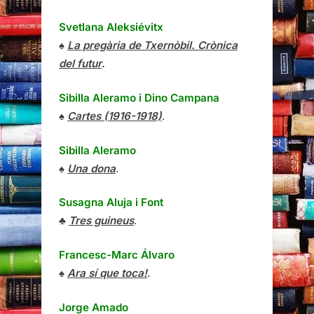
Svetlana Aleksiévitx
♠
La pregària de Txernòbil. Crònica
del futur
.
Sibilla Aleramo
i
Dino Campana
♠
Cartes (1916-1918)
.
Sibilla Aleramo
♠
Una dona
.
Susagna Aluja i Font
♣
Tres guineus
.
Francesc-Marc Álvaro
♠
Ara sí que toca!
.
Jorge Amado