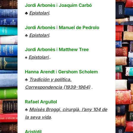
Jordi Arbonès
i
Joaquim Carbó
♣
Epistolari
.
Jordi Arbonès
i
Manuel de Pedrolo
♣
Epistolari
.
Jordi Arbonès
i
Matthew Tree
♠
Epistolari
,.
Hanna Arendt
i
Gershom Scholem
♣
Tradición y política.
Correspondencia (1939-1964)
.
Rafael Argullol
♣
Moisès Broggi, cirurgià, l’any 104 de
la seva vida
.
Aristòtil