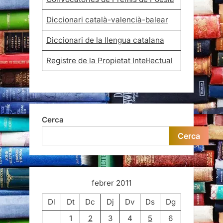
Diccionari català-valencià-balear
Diccionari de la llengua catalana
Registre de la Propietat Intel·lectual
Cerca
Cerca
febrer 2011
Dl
Dt
Dc
Dj
Dv
Ds
Dg
1
2
3
4
5
6