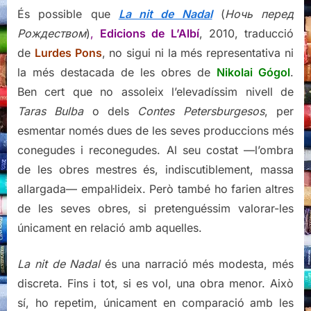
És possible que
La nit de Nadal
(
Ночь перед
Рождеством
)
,
Edicions de L’Albí
, 2010, traducció
de
Lurdes Pons
, no sigui ni la més representativa ni
la més destacada de les obres de
Nikolai Gógol
.
Ben cert que no assoleix l’elevadíssim nivell de
Taras Bulba
o dels
Contes Petersburgesos
, per
esmentar només dues de les seves produccions més
conegudes i reconegudes. Al seu costat —l’ombra
de les obres mestres és, indiscutiblement, massa
allargada— empal·lideix. Però també ho farien altres
de les seves obres, si pretenguéssim valorar-les
únicament en relació amb aquelles.
La nit de Nadal
és una narració més modesta, més
discreta. Fins i tot, si es vol, una obra menor. Això
sí, ho repetim, únicament en comparació amb les