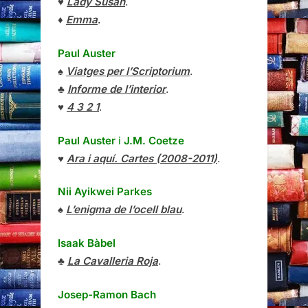
♥
Lady Susan
.
♦
Emma
.
Paul Auster
♠
Viatges per l’Scriptorium
.
♣
Informe de l’interior
.
♥
4 3 2 1
.
Paul Auster
i
J.M. Coetze
♥
Ara i aquí. Cartes (2008-2011)
.
Nii Ayikwei Parkes
♠
L’enigma de l’ocell blau
.
Isaak Bàbel
♣
La Cavalleria Roja
.
Josep-Ramon Bach