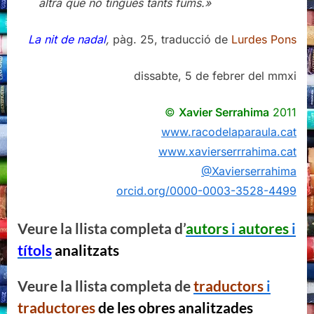
altra que no tingués tants fums.»
La nit de nadal
,
pàg. 25, traducció de
Lurdes Pons
dissabte, 5 de febrer del mmxi
©
Xavier Serrahima
2011
www.racodelaparaula.cat
www.xavierserrrahima.cat
@Xavierserrahima
orcid.org/0000-0003-3528-4499
Veure la llista completa d’
autors
i
autores
i
títols
analitzats
Veure la llista completa de
traductors
i
traductores
de les obres analitzades