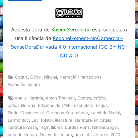
Aquesta obra de
Xavier Serrahima
està subjecta a
una llicència de
Reconeixement-NoComercial-
SenseObraDerivada 4.0 Internacional (CC BY-NC-
ND 4.0)
,
,
,
Català
Gógol, Nikolai
Narració / narracions
Notes de lectura
Tags:
,
,
,
,
anàlisi literària
Anton Txèkhov
Contes
crítica
,
,
,
,
crítica literària
Edicions de L’Albí
escriptors
Esquil
,
,
,
Fiodor Dostoievski
Germans Karamàzov
La nit de Nadal
,
,
,
,
Lermontov
Lev Tolstoi
literatura
literatura en català
,
,
,
,
,
literatura russa
llegir
llibres
Lurdes Pons
Nikolai Gógol
,
,
,
nota de lectura
Notes de lectura
novetats literàries 2010