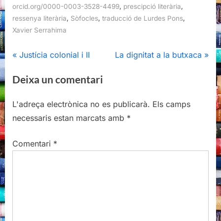
,
,
orcid.org/0000-0003-3528-4499
prescipció literària
,
,
,
ressenya literària
Sòfocles
traducció de Lurdes Pons
Xavier Serrahima
Navegació
P
N
Justícia colonial i II
La dignitat a la butxaca
r
e
d'entrades
Deixa un comentari
e
x
v
t
L'adreça electrònica no es publicarà.
Els camps
i
P
necessaris estan marcats amb
*
o
o
u
s
Comentari
*
s
t
P
:
o
s
t
: