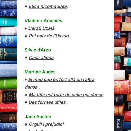
♣
Ètica nicomaquea
.
Vladímir Arséniev
♠
Derzú Uzalà
.
♣
Pel país de l’Ussuri
.
Silvio d’Arzo
♣
Casa aliena
.
Martine Audet
♠
El meu cap és fort allà on l’altra
dansa
.
♣
Ma tête est forte de celle qui danse
.
♥
Des formes utiles
.
Jane Austen
♣
Orgull i prejudici
.