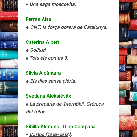
♠
Una saga moscovita
.
Ferran Aisa
♣
CNT, la força obrera de Catalunya
.
Caterina Albert
♣
Solitud
.
♠
Tots els contes 3
.
Sílvia Alcàntara
♣
Els dies sense glòria
.
Svetlana Aleksiévitx
♠
La pregària de Txernòbil. Crònica
del futur
.
Sibilla Aleramo
i
Dino Campana
♠
Cartes (1916-1918)
.