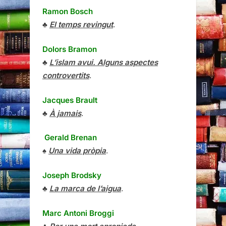
Ramon Bosch
♣
El temps revingut
.
Dolors Bramon
♣
L’islam avui. Alguns aspectes
controvertits
.
Jacques Brault
♣
À jamais
.
Gerald Brenan
♠
Una vida pròpia
.
Joseph Brodsky
♣
La marca de l’aigua
.
Marc Antoni Broggi