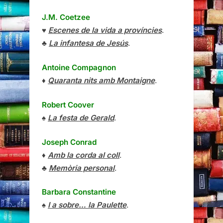
J.M. Coetzee
♥
Escenes de la vida a províncies
.
♣
La infantesa de Jesús
.
Antoine Compagnon
♦
Quaranta nits amb Montaigne
.
Robert Coover
♠
La festa de Gerald
.
Joseph Conrad
♦
Amb la corda al coll
.
♣
Memòria personal
.
Barbara Constantine
♠
I a sobre… la Paulette
.