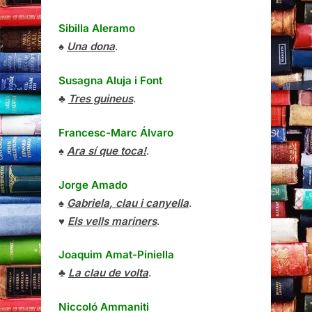
Sibilla Aleramo
♠
Una dona
.
Susagna Aluja i Font
♣
Tres guineus
.
Francesc-Marc Álvaro
♠
Ara sí que toca!
.
Jorge Amado
♠
Gabriela, clau i canyella
.
♥
Els vells mariners
.
Joaquim Amat-Piniella
♣
La clau de volta
.
Niccoló Ammaniti