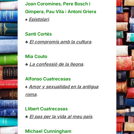
Joan Coromines
,
Pere Bosch i
Gimpera
,
Pau Vila
i
Antoni Griera
♠
Epistolari
.
Santi Cortés
♣
El compromís amb la cultura
.
Mia Couto
♣
La confessió de la lleona
.
Alfonso Cuatrecasas
♠
Amor y sexualidad en la antigua
roma
.
Llibert Cuatrecasas
♣
El pas per la vida al meu país
.
Michael Cunningham