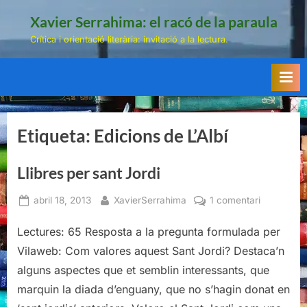
Skip
Xavier Serrahima: el racó de la paraula
to
Crítica i orientació literària: invitació a la lectura.
content
Etiqueta:
Edicions de L’Albí
Llibres per sant Jordi
Posted
By
a
abril 18, 2013
XavierSerrahima
1 comentari
on
Llibres
Lectures: 65 Resposta a la pregunta formulada per
per
sant
Vilaweb: Com valores aquest Sant Jordi? Destaca’n
Jordi
alguns aspectes que et semblin interessants, que
marquin la diada d’enguany, que no s’hagin donat en