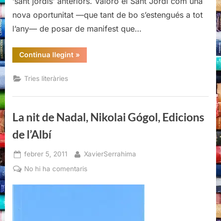
‘sant jordis’ anteriors. Valoro el Sant Jordi com una
nova oportunitat —que tant de bo s’estengués a tot
l’any— de posar de manifest que…
“Llibres
Continua llegint
»
per
sant
Jordi”
Tries literàries
La nit de Nadal, Nikolai Gógol, Edicions
de l’Albí
Posted
By
febrer 5, 2011
XavierSerrahima
on
a
No hi ha comentaris
La
nit
de
Nadal,