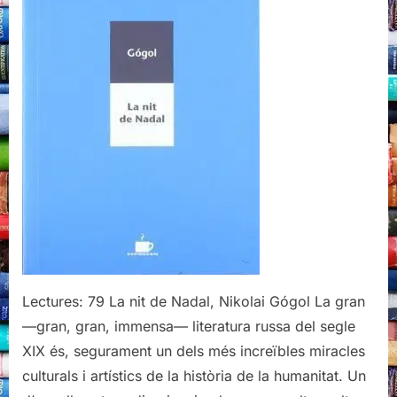
Nikolai
Gógol,
Edicions
de
l’Albí
Lectures: 79 La nit de Nadal, Nikolai Gógol La gran
—gran, gran, immensa— literatura russa del segle
XIX és, segurament un dels més increïbles miracles
culturals i artístics de la història de la humanitat. Un