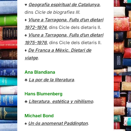
♥
Geografia espiritual de Catalunya
,
dins
Cicle de biografies III
.
♦
Viure a Tarragona, Fulls d’un dietari
1972-1974
, dins Cicle dels dietaris II.
♠
Viure a Tarragona, Fulls d’un dietari
1975-1976
, dins Cicle dels dietaris II.
♦
De França a Mèxic. Dietari de
viatge
.
Ana Blandiana
♣
La por de la literatura
.
Hans Blumenberg
♣
Literatura, estética y nihilismo
.
Michael Bond
♠
Un ós anomenat Paddington
.