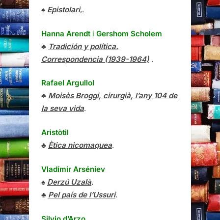
♠
Epistolari
,.
Hanna Arendt
i
Gershom Scholem
♣
Tradición y política.
Correspondencia (1939-1964)
.
Rafael Argullol
♣
Moisès Broggi, cirurgià, l’any 104 de
la seva vida
.
Aristòtil
♣
Ètica nicomaquea
.
Vladímir Arséniev
♠
Derzú Uzalà
.
♣
Pel país de l’Ussuri
.
Silvio d’Arzo