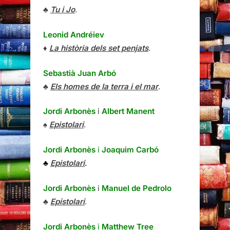
♣
Tu i Jo
.
Leonid Andréiev
♦
La història dels set penjats
.
Sebastià Juan Arbó
♣
Els homes de la terra i el mar
.
Jordi Arbonès
i
Albert Manent
♠
Epistolari
.
Jordi Arbonès
i
Joaquim Carbó
♣
Epistolari
.
Jordi Arbonès
i
Manuel de Pedrolo
♣
Epistolari
.
Jordi Arbonès
i
Matthew Tree