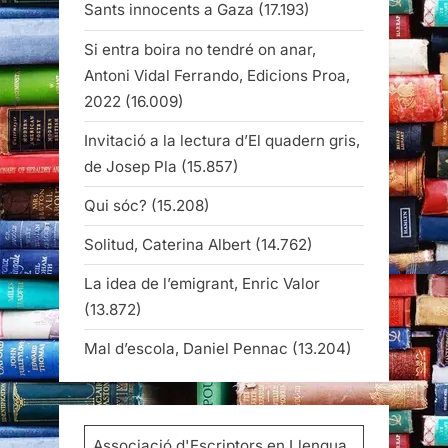
Sants innocents a Gaza
(17.193)
Si entra boira no tendré on anar,
Antoni Vidal Ferrando, Edicions Proa,
2022
(16.009)
Invitació a la lectura d’El quadern gris,
de Josep Pla
(15.857)
Qui sóc?
(15.208)
Solitud, Caterina Albert
(14.762)
La idea de l’emigrant, Enric Valor
(13.872)
Mal d’escola, Daniel Pennac
(13.204)
Associació d'Escriptors en Llengua