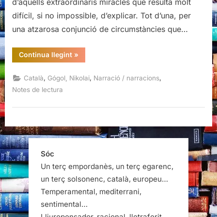
d’aquells extraordinaris miracles que resulta molt
difícil, si no impossible, d’explicar. Tot d’una, per
una atzarosa conjunció de circumstàncies que…
“La
Continua llegint
»
nit
de
Nadal,
,
,
,
Català
Gógol, Nikolai
Narració / narracions
Nikolai
Gógol,
Notes de lectura
Edicions
de
l’Albí”
Sóc
Un terç empordanès, un terç egarenc,
un terç solsonenc, català, europeu…
Temperamental, mediterrani,
sentimental…
Lliurepensador, racional, lletraferit…