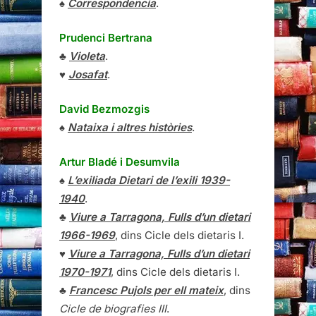
♠
Correspondencia
.
Prudenci Bertrana
♣
Violeta
.
♥
Josafat
.
David Bezmozgis
♠
Nataixa i altres històries
.
Artur Bladé i Desumvila
♠
L’exiliada Dietari de l’exili 1939-
1940
.
♣
Viure a Tarragona, Fulls d’un dietari
1966-1969
, dins Cicle dels dietaris I.
♥
Viure a Tarragona, Fulls d’un dietari
1970-1971
, dins Cicle dels dietaris I.
♣
Francesc Pujols per ell mateix
, dins
Cicle de biografies III
.