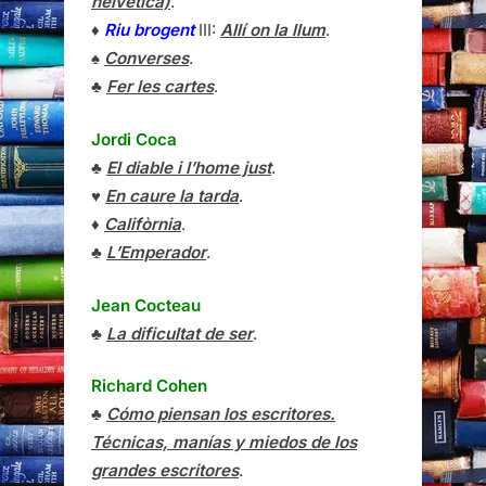
helvètica)
.
♦
Riu brogent
III:
Allí on la llum
.
♠
Converses
.
♣
Fer les cartes
.
Jordi Coca
♣
El diable i l’home just
.
♥
En caure la tarda
.
♦
Califòrnia
.
♣
L’Emperador
.
Jean Cocteau
♣
La dificultat de ser
.
Richard Cohen
♣
Cómo piensan los escritores.
Técnicas, manías y miedos de los
grandes escritores
.