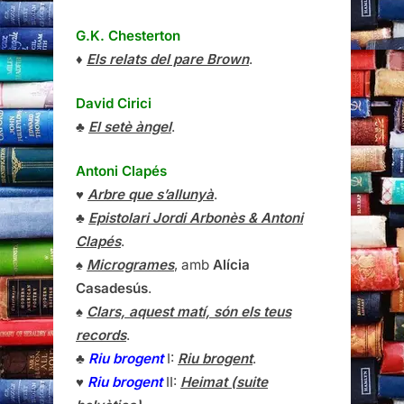
G.K. Chesterton
♦
Els relats del pare Brown
.
David Cirici
♣
El setè àngel
.
Antoni Clapés
♥
Arbre que s’allunyà
.
♣
Epistolari Jordi Arbonès & Antoni
Clapés
.
♠
Microgrames
, amb
Alícia
Casadesús
.
♠
Clars, aquest matí, són els teus
records
.
♣
Riu brogent
I:
Riu brogent
.
♥
Riu brogent
II:
Heimat (suite