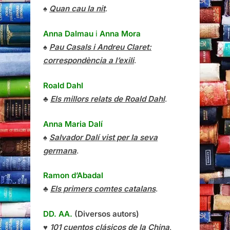
♠
Quan cau la nit
.
Anna Dalmau
i
Anna Mora
♠
Pau Casals i Andreu Claret:
correspondència a l’exili
.
Roald Dahl
♣
Els millors relats de Roald Dahl
.
Anna Maria Dalí
♠
Salvador Dalí vist per la seva
germana
.
Ramon d’Abadal
♣
Els primers comtes catalans
.
DD. AA.
(Diversos autors)
♥
101 cuentos clásicos de la China
.