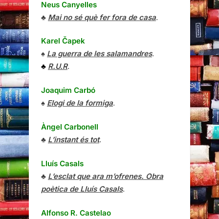
Neus Canyelles
♣
Mai no sé què fer fora de casa
.
Karel Čapek
♠
La guerra de les salamandres
.
♣
R.U.R
.
Joaquim Carbó
♠
Elogi de la formiga
.
Àngel Carbonell
♣
L’instant és tot
.
Lluís Casals
♣
L’esclat que ara m’ofrenes. Obra
poètica de Lluís Casals
.
Alfonso R. Castelao