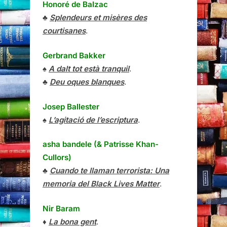
Honoré de Balzac
♣
Splendeurs et misères des
courtisanes
.
Gerbrand Bakker
♠
A dalt tot està tranquil
.
♣
Deu oques blanques
.
Josep Ballester
♠
L’agitació de l’escriptura
.
asha bandele (& Patrisse Khan-
Cullors)
♣
Cuando te llaman terrorista: Una
memoria del Black Lives Matter
.
Nir Baram
♦
La bona gent
.