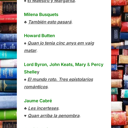
♠
El Maestro y Margarita
.
Milena Busquets
♣
También esto pasará
.
Howard Butten
♠
Quan jo tenia cinc anys em vaig
matar
.
Lord Byron, John Keats, Mary
&
Percy
Shelle
y
♠
El mundo roto. Tres epistolarios
románticos
.
Jaume Cabré
♣
Les incerteses
.
♥
Quan arriba la penombra
.