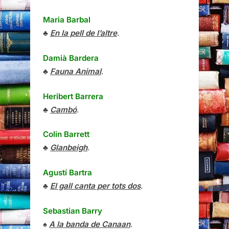
Maria Barbal
♣
En la pell de l’altre
.
Damià Bardera
♣
Fauna Animal
.
Heribert Barrera
♣
Cambó
.
Colin Barrett
♣
Glanbeigh
.
Agustí Bartra
♣
El gall canta per tots dos
.
Sebastian Barry
♠
A la banda de Canaan
.