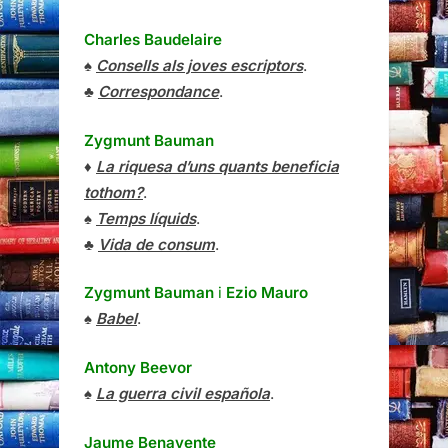
Charles Baudelaire
♠
Consells als joves escriptors
.
♣
Correspondance
.
Zygmunt Bauman
♦
La riquesa d’uns quants beneficia
tothom?
.
♠
Temps líquids
.
♣
Vida de consum
.
Zygmunt Bauman
i
Ezio Mauro
♠
Babel
.
Antony Beevor
♠
La guerra civil española
.
Jaume Benavente