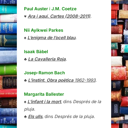
Paul Auster
i
J.M. Coetze
♥
Ara i aquí. Cartes (2008-2011)
.
Nii Ayikwei Parkes
♠
L’enigma de l’ocell blau
.
Isaak Bàbel
♣
La Cavalleria Roja
.
Josep-Ramon Bach
♣
L’instint. Obra poètica
1962-1993
.
Margarita Ballester
♠
L’infant i la mort
, dins
Després de la
pluja
.
♣
Els ulls
, dins
Després de la pluja
.