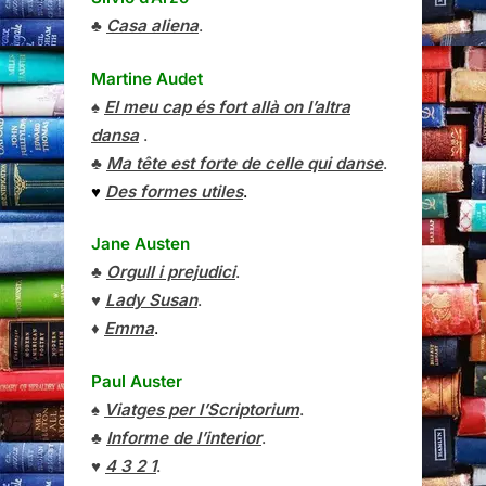
♣
Casa aliena
.
Martine Audet
♠
El meu cap és fort allà on l’altra
dansa
.
♣
Ma tête est forte de celle qui danse
.
♥
Des formes utiles
.
Jane Austen
♣
Orgull i prejudici
.
♥
Lady Susan
.
♦
Emma
.
Paul Auster
♠
Viatges per l’Scriptorium
.
♣
Informe de l’interior
.
♥
4 3 2 1
.