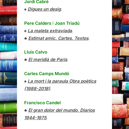
Jordi Cabré
♠
Digues un desig
.
Pere Calders
i
Joan Triadú
♠
La maleta extraviada
.
♣
Estimat amic. Cartes. Textos
.
Lluís Calvo
♣
El meridià de París
.
Carles Camps Mundó
♠
La mort i la paraula Obra poètica
(1988-2018)
.
Francisco Candel
♣
El gran dolor del mundo. Diarios
1944-1975
.