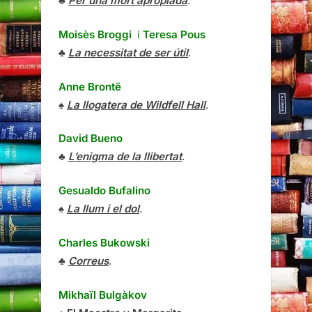
♣
Per una mort apropiada
.
Moisès Broggi
i
Teresa Pous
♣
La necessitat de ser útil
.
Anne Brontë
♠
La llogatera de Wildfell Hall
.
David Bueno
♣
L’enigma de la llibertat
.
Gesualdo Bufalino
♠
La llum i el dol
.
Charles Bukowski
♣
Correus
.
Mikhaïl Bulgàkov