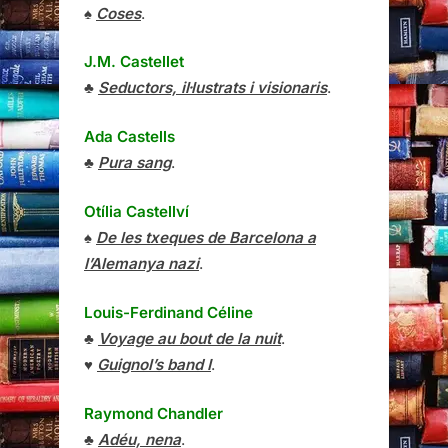
♠
Coses
.
J.M. Castellet
♣
Seductors, il·lustrats i visionaris
.
Ada Castells
♣
Pura sang
.
Otília Castellví
♠
De les txeques de Barcelona a
l’Alemanya nazi
.
Louis-Ferdinand Céline
♣
Voyage au bout de la nuit
.
♥
Guignol’s band I
.
Raymond Chandler
♣
Adéu, nena
.