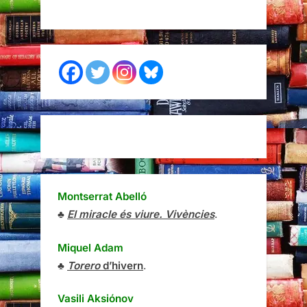
Montserrat Abelló
♣
El miracle és viure. Vivències
.
Miquel Adam
♣
Torero
d’hivern
.
Vasili Aksiónov