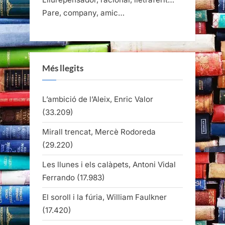
Pare, company, amic…
Més llegits
L’ambició de l’Aleix, Enric Valor
(33.209)
Mirall trencat, Mercè Rodoreda
(29.220)
Les llunes i els calàpets, Antoni Vidal
Ferrando
(17.983)
El soroll i la fúria, William Faulkner
(17.420)