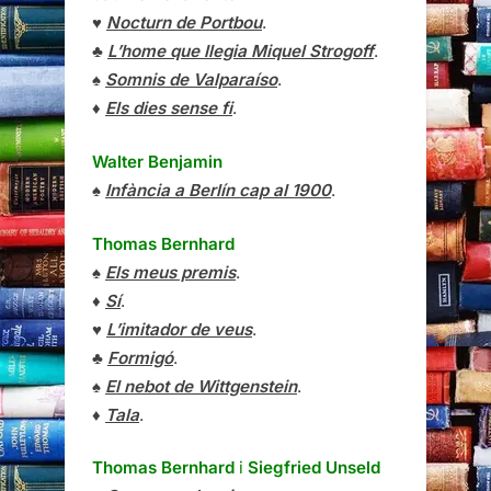
♥
Nocturn de Portbou
.
♣
L’home que llegia Miquel Strogoff
.
♠
Somnis de Valparaíso
.
♦
Els dies sense fi
.
Walter Benjamin
♠
Infància a Berlín cap al 1900
.
Thomas Bernhard
♠
Els meus premis
.
♦
Sí
.
♥
L’imitador de veus
.
♣
Formigó
.
♠
El nebot de Wittgenstein
.
♦
Tala
.
Thomas Bernhard
i
Siegfried Unseld