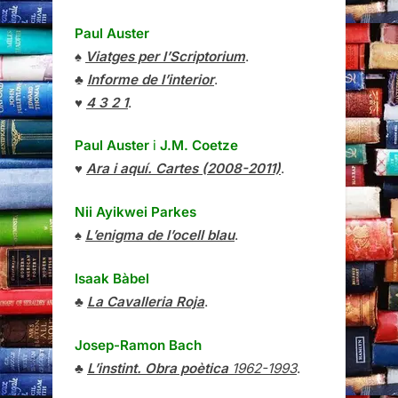
Paul Auster
♠
Viatges per l’Scriptorium
.
♣
Informe de l’interior
.
♥
4 3 2 1
.
Paul Auster
i
J.M. Coetze
♥
Ara i aquí. Cartes (2008-2011)
.
Nii Ayikwei Parkes
♠
L’enigma de l’ocell blau
.
Isaak Bàbel
♣
La Cavalleria Roja
.
Josep-Ramon Bach
♣
L’instint. Obra poètica
1962-1993
.