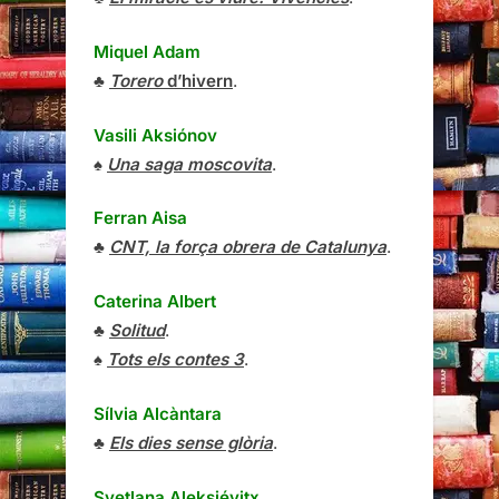
Miquel Adam
♣
Torero
d’hivern
.
Vasili Aksiónov
♠
Una saga moscovita
.
Ferran Aisa
♣
CNT, la força obrera de Catalunya
.
Caterina Albert
♣
Solitud
.
♠
Tots els contes 3
.
Sílvia Alcàntara
♣
Els dies sense glòria
.
Svetlana Aleksiévitx