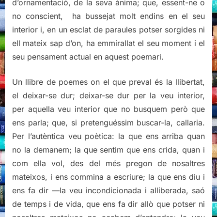
d’ornamentació, de la seva ànima; que, essent-ne o
no conscient, ha bussejat molt endins en el seu
interior i, en un esclat de paraules potser sorgides ni
ell mateix sap d’on, ha emmirallat el seu moment i el
seu pensament actual en aquest poemari.
Un llibre de poemes on el que preval és la llibertat,
el deixar-se dur; deixar-se dur per la veu interior,
per aquella veu interior que no busquem però que
ens parla; que, si pretenguéssim buscar-la, callaria.
Per l’autèntica veu poètica: la que ens arriba quan
no la demanem; la que sentim que ens crida, quan i
com ella vol, des del més pregon de nosaltres
mateixos, i ens commina a escriure; la que ens diu i
ens fa dir —la veu incondicionada i alliberada, saó
de temps i de vida, que ens fa dir allò que potser ni