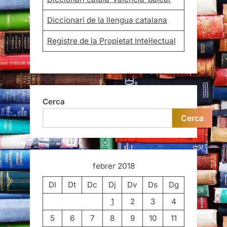
Diccionari de la llengua catalana
Registre de la Propietat Intel·lectual
Cerca
Cerca
febrer 2018
Dl
Dt
Dc
Dj
Dv
Ds
Dg
1
2
3
4
5
6
7
8
9
10
11