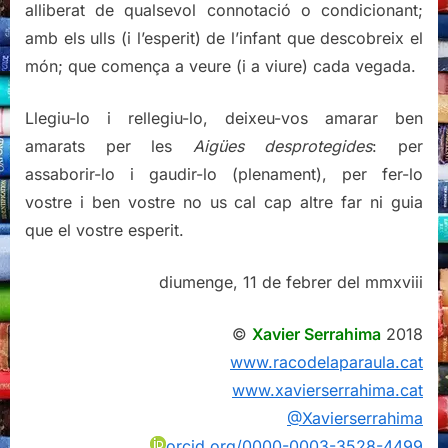
alliberat de qualsevol connotació o condicionant;
amb els ulls (i l’esperit) de l’infant que descobreix el
món; que comença a veure (i a viure) cada vegada.
Llegiu-lo i rellegiu-lo, deixeu-vos amarar ben
amarats per les
Aigües desprotegides
: per
assaborir-lo i gaudir-lo (plenament), per fer-lo
vostre i ben vostre no us cal cap altre far ni guia
que el vostre esperit.
diumenge, 11 de febrer del mmxviii
©
Xavier Serrahima
2018
www.racodelaparaula.cat
www.xavierserrahima.cat
@Xavierserrahima
orcid.org/0000-0003-3528-4499