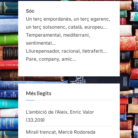
Sóc
Un terç empordanès, un terç egarenc,
un terç solsonenc, català, europeu…
Temperamental, mediterrani,
sentimental…
Lliurepensador, racional, lletraferit…
Pare, company, amic…
Més llegits
L’ambició de l’Aleix, Enric Valor
(33.209)
Mirall trencat, Mercè Rodoreda