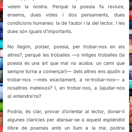
veiem la nostra. Perquè la poesia fa reviure,
ensems, dues vides i dos pensaments, dues
condicions humanes: la de l’autor i la del lector. I les
dues són iguals d’importants.
No llegim, potser, poesia, per trobar-nos en els
altres?, perquè les troballes —o mitges troballes (la
poesia és una art que mai no acaba; un camí que
sempre torna a començar)— dels altres ens ajudin a
trobar-nos —més exactament, a re-trobar-nos— a
nosaltres mateixos? I, en trobar-nos, a (ajudar-nos
a) entendre’ns?
Podria, és clar, provar d’orientar al lector, donar-li
algunes clarícies per atansar-se a aquest esplèndid
llibre de poemes amb un llum a la mà; podria