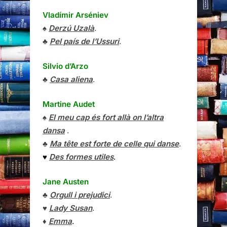
Vladímir Arséniev
♠
Derzú Uzalà
.
♣
Pel país de l’Ussuri
.
Silvio d’Arzo
♣
Casa aliena
.
Martine Audet
♠
El meu cap és fort allà on l’altra
dansa
.
♣
Ma tête est forte de celle qui danse
.
♥
Des formes utiles
.
Jane Austen
♣
Orgull i prejudici
.
♥
Lady Susan
.
♦
Emma
.