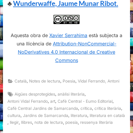
♣
Wunderwaffe, Jaume Munar Ribot.
Aquesta obra de
Xavier Serrahima
està subjecta a
una llicència de
Attribution-NonCommercial-
NoDerivatives 4.0 Internacional de Creative
Commons
,
,
,
Català
Notes de lectura
Poesia
Vidal Ferrando, Antoni
Tags:
,
,
Aigües desprotegides
anàlisi literària
,
,
,
Antoni Vidal Ferrando
art
Cafè Central - Eumo Editorial
,
,
,
Cafè Central Jardins de Samarcanda
crítica
crítica literària
,
,
,
cultura
Jardins de Samarcanda
literatura
literatura en català
,
,
,
,
,
llegir
llibres
nota de lectura
poesía
ressenya literària