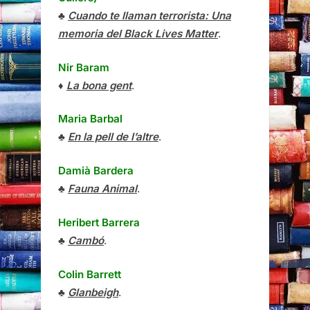
♣
Cuando te llaman terrorista: Una
memoria del Black Lives Matter
.
Nir Baram
♦
La bona gent
.
Maria Barbal
♣
En la pell de l’altre
.
Damià Bardera
♣
Fauna Animal
.
Heribert Barrera
♣
Cambó
.
Colin Barrett
♣
Glanbeigh
.