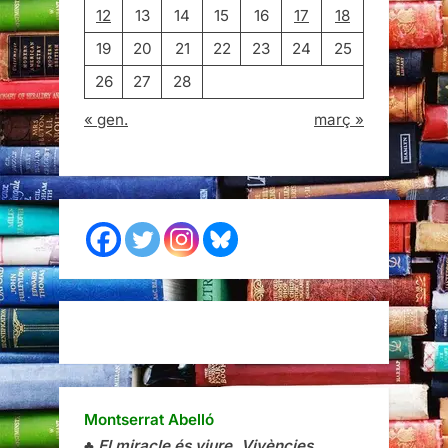
12
13
14
15
16
17
18
19
20
21
22
23
24
25
26
27
28
« gen.
març »
Montserrat Abelló
♣
El miracle és viure. Vivències
.