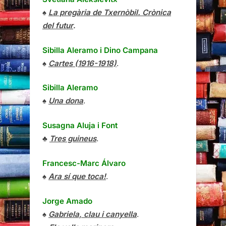
♠
La pregària de Txernòbil. Crònica
del futur
.
Sibilla Aleramo
i
Dino Campana
♠
Cartes (1916-1918)
.
Sibilla Aleramo
♠
Una dona
.
Susagna Aluja i Font
♣
Tres guineus
.
Francesc-Marc Álvaro
♠
Ara sí que toca!
.
Jorge Amado
♠
Gabriela, clau i canyella
.