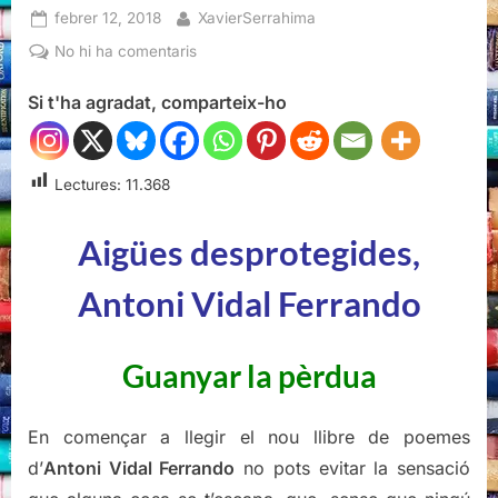
Posted
By
febrer 12, 2018
XavierSerrahima
on
a
No hi ha comentaris
Aigües
Si t'ha agradat, comparteix-ho
desprotegides,
Antoni
Vidal
Ferrando
Lectures:
11.368
Aigües desprotegides,
Antoni Vidal Ferrando
Guanyar la pèrdua
En començar a llegir el nou llibre de poemes
d’
Antoni Vidal Ferrando
no pots evitar la sensació