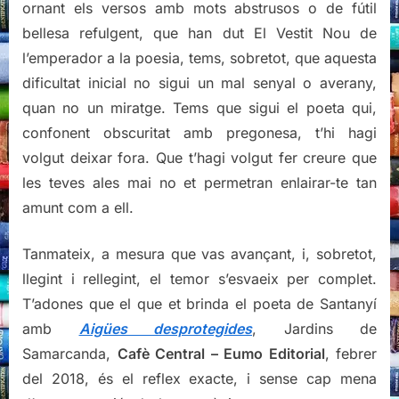
ornant els versos amb mots abstrusos o de fútil
bellesa refulgent, que han dut El Vestit Nou de
l’emperador a la poesia, tems, sobretot, que aquesta
dificultat inicial no sigui un mal senyal o averany,
quan no un miratge. Tems que sigui el poeta qui,
confonent obscuritat amb pregonesa, t’hi hagi
volgut deixar fora. Que t’hagi volgut fer creure que
les teves ales mai no et permetran enlairar-te tan
amunt com a ell.
Tanmateix, a mesura que vas avançant, i, sobretot,
llegint i rellegint, el temor s’esvaeix per complet.
T’adones que el que et brinda el poeta de Santanyí
amb
Aigües desprotegides
, Jardins de
Samarcanda,
Cafè Central – Eumo Editorial
, febrer
del 2018, és el reflex exacte, i sense cap mena