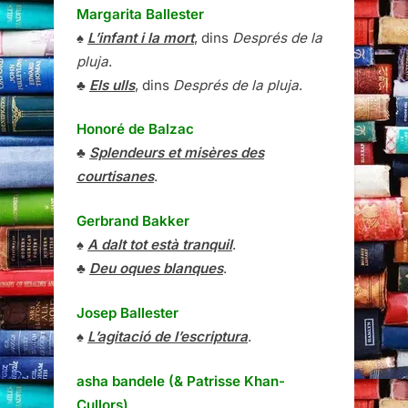
Margarita Ballester
♠
L’infant i la mort
, dins
Després de la
pluja
.
♣
Els ulls
, dins
Després de la pluja
.
Honoré de Balzac
♣
Splendeurs et misères des
courtisanes
.
Gerbrand Bakker
♠
A dalt tot està tranquil
.
♣
Deu oques blanques
.
Josep Ballester
♠
L’agitació de l’escriptura
.
asha bandele (& Patrisse Khan-
Cullors)