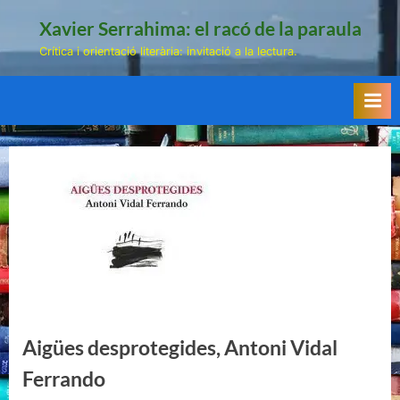
Skip
Xavier Serrahima: el racó de la paraula
to
Crítica i orientació literària: invitació a la lectura.
content
Aigües desprotegides, Antoni Vidal
Ferrando