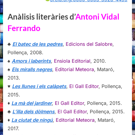
Anàlisis literàries d’
Antoni Vidal
Ferrando
♣
El batec de les pedres
,
Edicions del Salobre
,
Pollença, 2008.
♠
Amors i laberints
,
Ensiola Editorial
, 2010.
♠
Els miralls negres
,
Editorial Meteora
, Mataró,
2013.
♥
Les llunes i els calàpets
,
El Gall Editor
, Pollença,
2015.
♦
La mà del jardiner
,
El Gall Editor
, Pollença, 2015.
♣
L’illa dels dòlmens
,
El Gall Editor
, Pollença, 2015.
♦
La ciutat de ningú
,
Editorial Meteora
, Mataró,
2017.