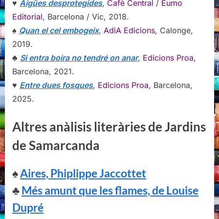
♥
Aigües desprotegides
,
Cafè Central
/
Eumo
Editorial
, Barcelona / Vic, 2018.
♠
Quan el cel embogeix
,
AdiA Edicions
, Calonge,
2019.
♣
Si entra boira no tendré on anar
,
Edicions Proa
,
Barcelona, 2021.
♥
Entre dues fosques
,
Edicions Proa
, Barcelona,
2025.
Altres anàlisis literàries de Jardins
de Samarcanda
♠
Aires, Phiplippe Jaccottet
♣
Més amunt que les flames, de Louise
Dupré