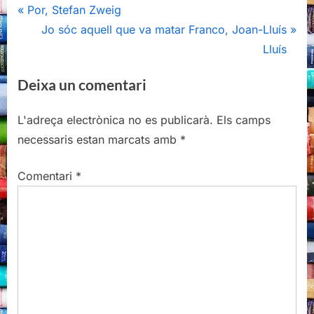
Navegació
P
Por, Stefan Zweig
r
N
Jo sóc aquell que va matar Franco, Joan-Lluís
d'entrades
e
e
Lluís
v
x
Deixa un comentari
i
t
o
P
L'adreça electrònica no es publicarà.
Els camps
u
o
necessaris estan marcats amb
*
s
s
P
t
Comentari
*
o
:
s
t
: