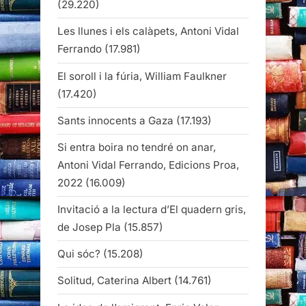
(29.220)
Les llunes i els calàpets, Antoni Vidal
Ferrando
(17.981)
El soroll i la fúria, William Faulkner
(17.420)
Sants innocents a Gaza
(17.193)
Si entra boira no tendré on anar,
Antoni Vidal Ferrando, Edicions Proa,
2022
(16.009)
Invitació a la lectura d’El quadern gris,
de Josep Pla
(15.857)
Qui sóc?
(15.208)
Solitud, Caterina Albert
(14.761)