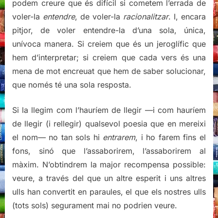
podem creure que és difícil si cometem l’errada de
voler-la
entendre
, de voler-la
racionalitzar
. I, encara
pitjor, de voler entendre-la d’una sola, única,
unívoca manera. Si creiem que és un jeroglífic que
hem d’interpretar; si creiem que cada vers és una
mena de mot encreuat que hem de saber solucionar,
que només té una sola resposta.
Si la llegim com l’hauríem de llegir —i com hauríem
de llegir (i rellegir) qualsevol poesia que en mereixi
el nom— no tan sols hi
entrarem
, i ho farem fins el
fons, sinó que l’assaborirem, l’assaborirem al
màxim. N’obtindrem la major recompensa possible:
veure, a través del que un altre esperit i uns altres
ulls han convertit en paraules, el que els nostres ulls
(tots sols) segurament mai no podrien veure.