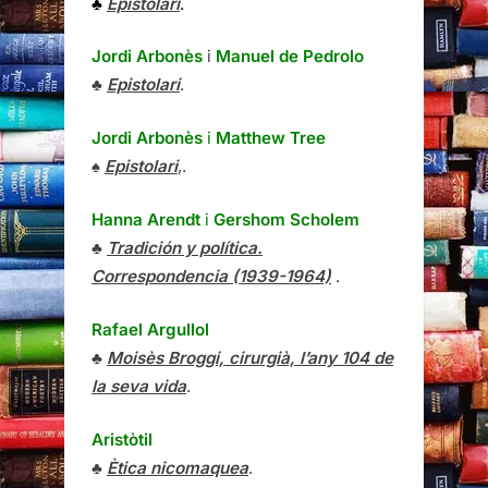
♣
Epistolari
.
Jordi Arbonès
i
Manuel de Pedrolo
♣
Epistolari
.
Jordi Arbonès
i
Matthew Tree
♠
Epistolari
,.
Hanna Arendt
i
Gershom Scholem
♣
Tradición y política.
Correspondencia (1939-1964)
.
Rafael Argullol
♣
Moisès Broggi, cirurgià, l’any 104 de
la seva vida
.
Aristòtil
♣
Ètica nicomaquea
.