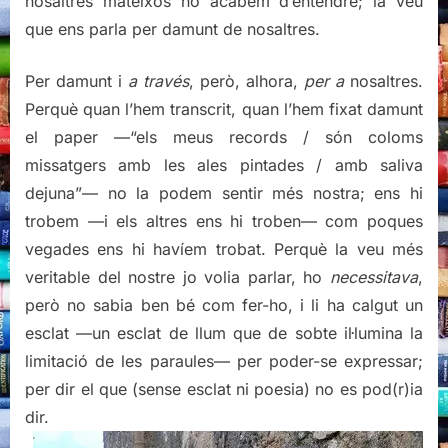
nosaltres mateixos no acabem d’entendre; la veu
que ens parla per damunt de nosaltres.
Per damunt i
a través
, però, alhora,
per a
nosaltres.
Perquè quan l’hem transcrit, quan l’hem fixat damunt
el paper —“els meus records / són coloms
missatgers amb les ales pintades / amb saliva
dejuna”— no la podem sentir més nostra; ens hi
trobem —i els altres ens hi troben— com poques
vegades ens hi havíem trobat. Perquè la veu més
veritable del nostre jo volia parlar, ho
necessitava
,
però no sabia ben bé com fer-ho, i li ha calgut un
esclat —un esclat de llum que de sobte il·lumina la
limitació de les paraules— per poder-se expressar;
per dir el que (sense esclat ni poesia) no es pod(r)ia
dir.