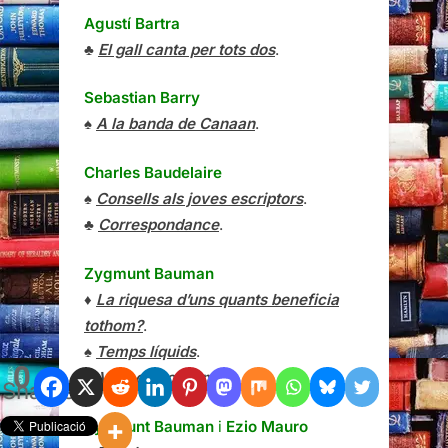
Agustí Bartra
♣
El gall canta per tots dos
.
Sebastian Barry
♠
A la banda de Canaan
.
Charles Baudelaire
♠
Consells als joves escriptors
.
♣
Correspondance
.
Zygmunt Bauman
♦
La riquesa d’uns quants beneficia
tothom?
.
♠
Temps líquids
.
0
♣
Vida de consum
.
Shares
Zygmunt Bauman
i
Ezio Mauro