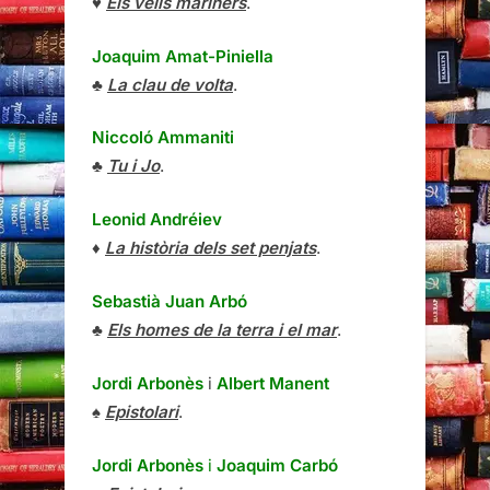
♥
Els vells mariners
.
Joaquim Amat-Piniella
♣
La clau de volta
.
Niccoló Ammaniti
♣
Tu i Jo
.
Leonid Andréiev
♦
La història dels set penjats
.
Sebastià Juan Arbó
♣
Els homes de la terra i el mar
.
Jordi Arbonès
i
Albert Manent
♠
Epistolari
.
Jordi Arbonès
i
Joaquim Carbó