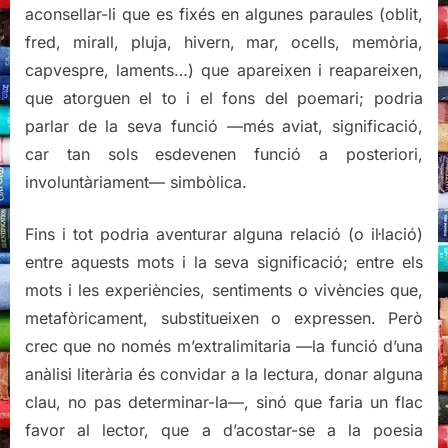
aconsellar-li que es fixés en algunes paraules (oblit,
fred, mirall, pluja, hivern, mar, ocells, memòria,
capvespre, laments…) que apareixen i reapareixen,
que atorguen el to i el fons del poemari; podria
parlar de la seva funció —més aviat, significació,
car tan sols esdevenen funció a posteriori,
involuntàriament— simbòlica.
Fins i tot podria aventurar alguna relació (o il·lació)
entre aquests mots i la seva significació; entre els
mots i les experiències, sentiments o vivències que,
metafòricament, substitueixen o expressen. Però
crec que no només m’extralimitaria —la funció d’una
anàlisi literària és convidar a la lectura, donar alguna
clau, no pas determinar-la—, sinó que faria un flac
favor al lector, que a d’acostar-se a la poesia