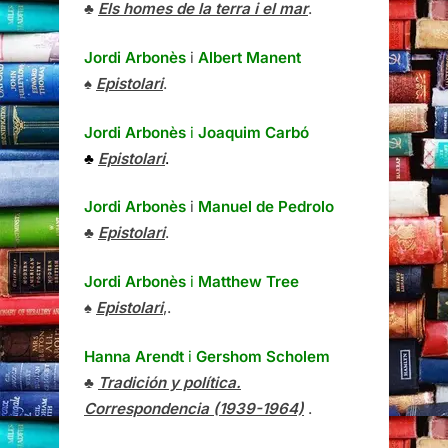
♣
Els homes de la terra i el mar
.
Jordi Arbonès
i
Albert Manent
♠
Epistolari
.
Jordi Arbonès
i
Joaquim Carbó
♣
Epistolari
.
Jordi Arbonès
i
Manuel de Pedrolo
♣
Epistolari
.
Jordi Arbonès
i
Matthew Tree
♠
Epistolari
,.
Hanna Arendt
i
Gershom Scholem
♣
Tradición y política.
Correspondencia (1939-1964)
.