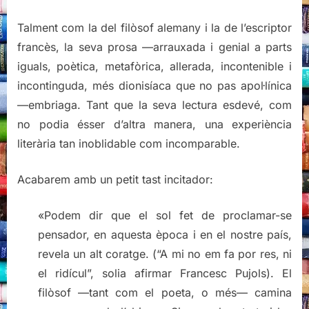
Talment com la del filòsof alemany i la de l’escriptor
francès, la seva prosa —arrauxada i genial a parts
iguals, poètica, metafòrica, allerada, incontenible i
incontinguda, més dionisíaca que no pas apol·línica
—embriaga. Tant que la seva lectura esdevé, com
no podia ésser d’altra manera, una experiència
literària tan inoblidable com incomparable.
Acabarem amb un petit tast incitador:
«Podem dir que el sol fet de proclamar-se
pensador, en aquesta època i en el nostre país,
revela un alt coratge. (“A mi no em fa por res, ni
el ridícul”, solia afirmar Francesc Pujols). El
filòsof —tant com el poeta, o més— camina