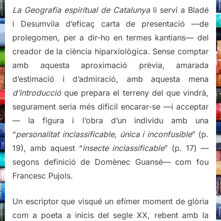
La Geografia espiritual de Catalunya
li serví a Bladé
i Desumvila d’eficaç carta de presentació —de
prolegomen, per a dir-ho en termes kantians— del
creador de la ciència hiparxiològica. Sense comptar
amb aquesta aproximació prèvia, amarada
d’estimació i d’admiració, amb aquesta mena
d’introducció
que prepara el terreny del que vindrà,
segurament seria més difícil encarar-se —i acceptar
— la figura i l’obra d’un individu amb una
“
personalitat inclassificable, única i inconfusible
” (p.
19), amb aquest “
insecte inclassificable
” (p. 17) —
segons definició de Domènec Guansé— com fou
Francesc Pujols.
Un escriptor que visqué un efímer moment de glòria
com a poeta a inicis del segle XX, rebent amb la