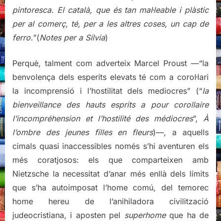
pintoresca. El català, que és tan mal·leable i plàstic
per al comerç, té, per a les altres coses, un cap de
ferro.
”(
Notes per a Sílvia
)
Perquè, talment com adverteix Marcel Proust —“la
benvolença dels esperits elevats té com a corol·lari
la incomprensió i l’hostilitat dels mediocres” (“
la
bienveillance des hauts esprits a pour corollaire
l’incompréhension et l’hostilité des médiocres
”,
À
l’ombre des jeunes filles en fleurs
)—, a aquells
cimals quasi inaccessibles només s’hi aventuren els
més coratjosos: els que comparteixen amb
Nietzsche la necessitat d’anar més enllà dels límits
que s’ha autoimposat l’home comú, del temorec
home hereu de l’anihiladora civilització
judeocristiana, i aposten pel
superhome
que ha de