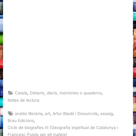
,
,
Català
Dietaris, diaris, memòries o quaderns
Notes de lectura
Tags:
,
,
,
,
anàlisi literària
art
Artur Bladé i Desumvila
assaig
,
Brau Edicions
Cicle de biografies III (Geografia espiritual de Catalunya i
Francesc Pujols per ell mateix)