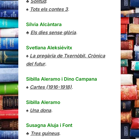
♣
Solitud
.
♠
Tots els contes 3
.
Sílvia Alcàntara
♣
Els dies sense glòria
.
Svetlana Aleksiévitx
♠
La pregària de Txernòbil. Crònica
del futur
.
Sibilla Aleramo
i
Dino Campana
♠
Cartes (1916-1918)
.
Sibilla Aleramo
♠
Una dona
.
Susagna Aluja i Font
♣
Tres guineus
.