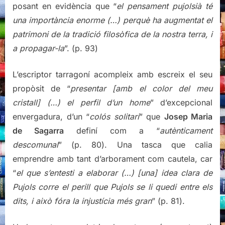
posant en evidència que “
el pensament pujolsià té
una importància enorme (…) perquè ha augmentat el
patrimoni de la tradició filosòfica de la nostra terra, i
a propagar-la
”. (p. 93)
L’escriptor tarragoní acompleix amb escreix el seu
propòsit de “
presentar [amb el color del meu
cristall] (…) el perfil d’un home
” d’excepcional
envergadura, d’un “
colós solitari
” que
Josep Maria
de Sagarra
definí com a “
autènticament
descomunal
” (p. 80). Una tasca que calia
emprendre amb tant d’arborament com cautela, car
“
el que s’entesti a elaborar (…) [una] idea clara de
Pujols corre el perill que Pujols se li quedi entre els
dits, i això fóra la injustícia més gran
” (p. 81).