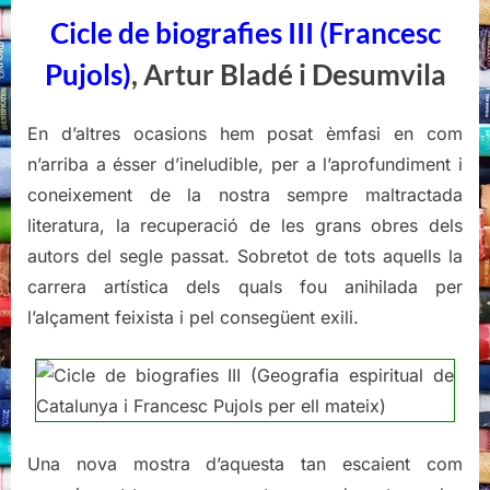
Artur
Cicle de biografies III (Francesc
Bladé
i
Pujols)
, Artur Bladé i Desumvila
Desumvila
En d’altres ocasions hem posat èmfasi en com
n’arriba a ésser d’ineludible, per a l’aprofundiment i
coneixement de la nostra sempre maltractada
literatura, la recuperació de les grans obres dels
autors del segle passat. Sobretot de tots aquells la
carrera artística dels quals fou anihilada per
l’alçament feixista i pel consegüent exili.
Una nova mostra d’aquesta tan escaient com