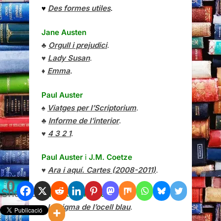
♥
Des formes utiles
.
Jane Austen
♣
Orgull i prejudici
.
♥
Lady Susan
.
♦
Emma
.
Paul Auster
♠
Viatges per l’Scriptorium
.
♣
Informe de l’interior
.
♥
4 3 2 1
.
Paul Auster
i
J.M. Coetze
♥
Ara i aquí. Cartes (2008-2011)
.
0
Shares
Nii Ayikwei Parkes
♠
L’enigma de l’ocell blau
.