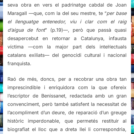
seva obra en vers el padrinatge cabdal de Joan
Maragall —que, com la del seu mestre, te “
per base
el llenguatge entenedor, viu i clar com el raig
d’aigua de font
” (p.19)—, però que passà quasi
desapercebut en retornar a Catalunya, infausta
víctima —com la major part dels intel·lectuals
catalans exiliats— del genocidi cultural i nacional
franquista.
Raó de més, doncs, per a recobrar una obra tan
imprescindible i enriquidora com la que ofereix
l’escriptor de Benissanet, redactada amb un gran
convenciment, però també satisfent la necessitat de
l’acompliment d’un deure, de reparació d’un greuge
històric imperdonable, que permetés restituir al
biografiat el lloc que a dreta llei li correspondria,