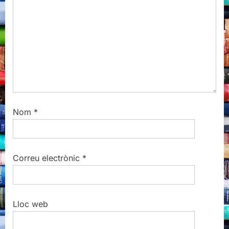
t
:
Nom
*
Correu electrònic
*
Lloc web