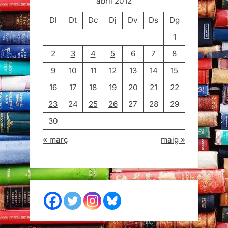
abril 2012
Dl
Dt
Dc
Dj
Dv
Ds
Dg
1
2
3
4
5
6
7
8
9
10
11
12
13
14
15
16
17
18
19
20
21
22
23
24
25
26
27
28
29
30
« març
maig »