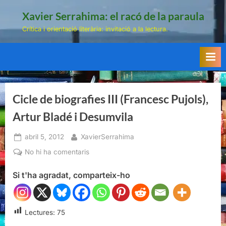
Skip
Xavier Serrahima: el racó de la paraula
to
Crítica i orientació literària: invitació a la lectura.
content
Cicle de biografies III (Francesc Pujols),
Artur Bladé i Desumvila
Posted
By
abril 5, 2012
XavierSerrahima
on
a
No hi ha comentaris
Cicle
Si t'ha agradat, comparteix-ho
de
biografies
III
(Francesc
Lectures:
75
Pujols),