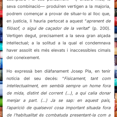
seva combinació— produïren vertigen a la majoria,
podrem començar a provar de situar-lo al lloc que,
en justícia, li hauria pertocat a aquest “
aprenent de
filòsof, o sigui de caçador de la veritat
” (p. 200).
Vertigen degut, precisament a la seva gran alçada
intel·lectual; a la solitud a la qual el condemnava
haver assolit els més elevats i inaccessibles cimals
del coneixement.
Ho expressà ben diàfanament Josep Pla, en tenir
notícia del seu decés: “
Físicament, tant com
intel·lectualment, em semblà sempre un home fora
de mida, distint del corrent (…), a qui calia donar
menjar a part. (…) Ja se sap: en aquest país,
l’aparició de qualsevol cosa important situada fora
de l’habitualitat és combatuda presentant-la com a