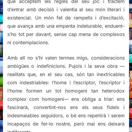
que acceptem les regles del seu joc i tractem
d’entrar amb decisió i valentia al seu món literari i
existencial. Un món fet de rampells i d’excitació,
que avança amb una empenta indeturable, enduent-
s’ho tot per davant, sense cap mena de complexos
ni contemplacions.
Amb ell no s’hi valen termes migs, consideracions
ambigües o indefinicions. Pujols i la seva obra —
realitats que, en el seu cas, són tan inextricables
com indestriables: l’home i l’escriptor, l’escriptor i
l’home formen un tot homogeni tan heterodox
complex com homogeni— ens obliga a triar: ens
fascinarà, convertint-nos ens els seus fidels i
indesmaiables seguidors, o bé ens repel·lirà i serem
incapaços de fer-lo nostre, però mai ens deixarà
indiferents.