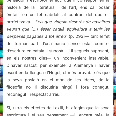
història de la literatura i de l’art, ens cal posar
èmfasi en un fet cabdal: al contrari del que ell
profetitzava —“
els que vinguin després de nosaltres
veuran que
(…)
ésser català equivaldrà a tenir les
despeses pagades a tot arreu
” (p. 293)— tant el fet
de formar part d’una nació sense estat com el
d’escriure en català li suposà —i li segueix suposant,
en els nostres dies— un inconvenient insalvable.
D’haver nascut, per exemple, a Alemanya i haver
escrit en la llengua d’Hegel, el més provable és que
la seva posició en el món de les idees, de la
filosofia no li discutiria ningú i fóra conegut,
reconegut i respectat arreu.
Si, ultra els efectes de l’exili, hi afegim que la seva
escriptura i el seu pensament —i, encara més, la