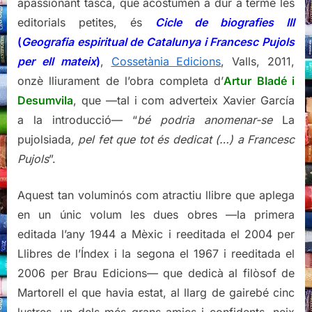
apassionant tasca, que acostumen a dur a terme les
editorials petites, és
Cicle de biografies III
(
Geografia espiritual de Catalunya i Francesc Pujols
per ell mateix
)
,
Cossetània Edicions
, Valls, 2011,
onzè lliurament de l’obra completa d’
Artur Bladé i
Desumvila
, que —tal i com adverteix Xavier García
a la introducció— “
bé podria anomenar-se
La
pujolsiada
, pel fet que tot és dedicat (…) a Francesc
Pujols
”.
Aquest tan voluminós com atractiu llibre que aplega
en un únic volum les dues obres —la primera
editada l’any 1944 a Mèxic i reeditada el 2004 per
Llibres de l’Índex i la segona el 1967 i reeditada el
2006 per Brau Edicions— que dedicà al filòsof de
Martorell el que havia estat, al llarg de gairebé cinc
lustres, un dels més grans amics i confidents, neix