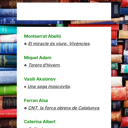
Montserrat Abelló
♣
El miracle és viure. Vivències
.
Miquel Adam
♣
Torero
d’hivern
.
Vasili Aksiónov
♠
Una saga moscovita
.
Ferran Aisa
♣
CNT, la força obrera de Catalunya
.
Caterina Albert