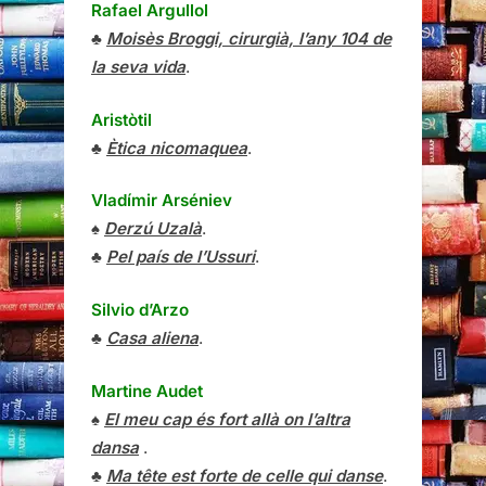
Rafael Argullol
♣
Moisès Broggi, cirurgià, l’any 104 de
la seva vida
.
Aristòtil
♣
Ètica nicomaquea
.
Vladímir Arséniev
♠
Derzú Uzalà
.
♣
Pel país de l’Ussuri
.
Silvio d’Arzo
♣
Casa aliena
.
Martine Audet
♠
El meu cap és fort allà on l’altra
dansa
.
♣
Ma tête est forte de celle qui danse
.