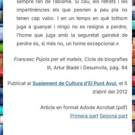
sempre ran de l’abisme. Si cau, els retrets i les
impertinències els que peonen a peu pla no
tenen cap valor. I en un temps en què tothom
juga a guanyar i ningú no es resigna a perdre,
l’home que juga amb la seguretat gairebé de
perdre és, si més no, un home excepcional.»
Francesc Pujols per ell mateix
, Cicle de biografies
III, Artur Bladé i Desumvila, pàg. 94
Publicat al
Suplement de Cultura d’El Punt Avui
, el 5
d’abril del 2012
Article en format Adode Acrobat (pdf)
Primera part
Segona part