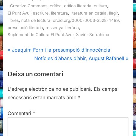
,
,
,
,
,
Creative Commons
crítica
crítica literària
cultura
,
,
,
,
,
El Punt Avui
escriure
literatura
literatura en català
llegir
,
,
,
llibres
nota de lectura
orcid.org/0000-0003-3528-4499
,
,
prescipció literària
ressenya literària
,
Suplement de Cultura El Punt Avui
Xavier Serrahima
Navegació
P
Joaquim Forn i la presumpció d’innocència
r
N
Notícies d’abans d’ahir, August Rafanell
d'entrades
e
e
Deixa un comentari
v
x
i
t
L'adreça electrònica no es publicarà.
Els camps
o
P
necessaris estan marcats amb
*
u
o
s
s
Comentari
*
P
t
o
:
s