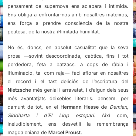
pensament de supernova ens aclapara i intimida.
Ens obliga a enfrontar-nos amb nosaltres mateixos,
ens força a prendre consciència de la nostra
petitesa, de la nostra il·limitada humilitat.
No és, doncs, en absolut casualitat que la seva
prosa —sovint descoordinada, caòtica, fins i tot
perdedora, feta a batzacs, a cops de ràbia i
il·luminació, tal com raja— faci aflorar en nosaltres
el record i el tast deliciós de l’escriptura del
Nietzsche
més genial i arravatat, i d’algun dels seus
més avantatjats deixebles literaris: pensem, per
damunt de tot, en el
Hermann Hesse
de
Demian,
Siddharta i d’El Llop estepari
. Així com,
ineludiblement, ens desvetlli la remembrança
magdaleniana de
Marcel Proust
.