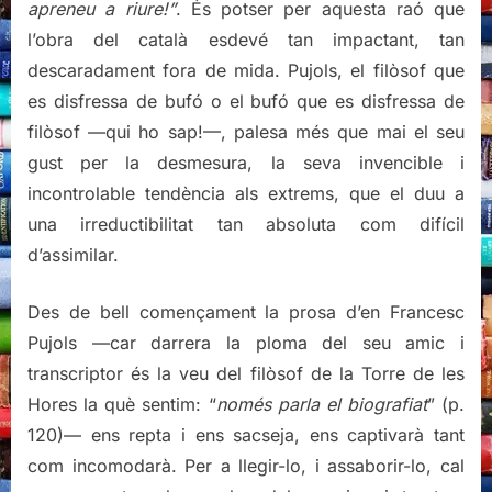
apreneu a riure!”
. És potser per aquesta raó que
l’obra del català esdevé tan impactant, tan
descaradament fora de mida. Pujols, el filòsof que
es disfressa de bufó o el bufó que es disfressa de
filòsof —qui ho sap!—, palesa més que mai el seu
gust per la desmesura, la seva invencible i
incontrolable tendència als extrems, que el duu a
una irreductibilitat tan absoluta com difícil
d’assimilar.
Des de bell començament la prosa d’en Francesc
Pujols —car darrera la ploma del seu amic i
transcriptor és la veu del filòsof de la Torre de les
Hores la què sentim: “
només parla el biografiat
” (p.
120)— ens repta i ens sacseja, ens captivarà tant
com incomodarà. Per a llegir-lo, i assaborir-lo, cal