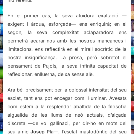
En el primer cas, la seva atuïdora exaltació —
exigent i àrdua, esforçada— ens enriquirà; en el
segon, la seva complexitat aclaparadora ens
permetrà acarar-nos amb les nostres mancances i
limitacions, ens reflectirà en el mirall socràtic de la
nostra insignificança. La prosa, però sobretot el
pensament de Pujols, la seva infinita capacitat de
reflexionar, enlluerna, deixa sense alè.
Ara bé, precisament per la colossal intensitat del seu
esclat, tant ens pot encegar com il·luminar. Avesats
com estem a la resplendor abaltida de la filosofia
aigualida de les llums de neó actuals, d’alçada
discreta —de vol gallinaci, per dir-ho en mots del
seu amic
Josep Pla
—, l’esclat mastodòntic del seu