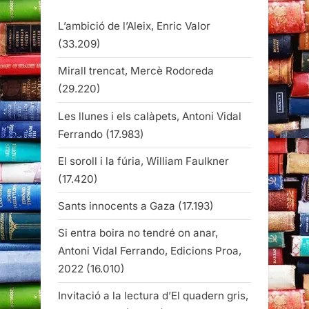
L’ambició de l’Aleix, Enric Valor
(33.209)
Mirall trencat, Mercè Rodoreda
(29.220)
Les llunes i els calàpets, Antoni Vidal
Ferrando
(17.983)
El soroll i la fúria, William Faulkner
(17.420)
Sants innocents a Gaza
(17.193)
Si entra boira no tendré on anar,
Antoni Vidal Ferrando, Edicions Proa,
2022
(16.010)
Invitació a la lectura d’El quadern gris,