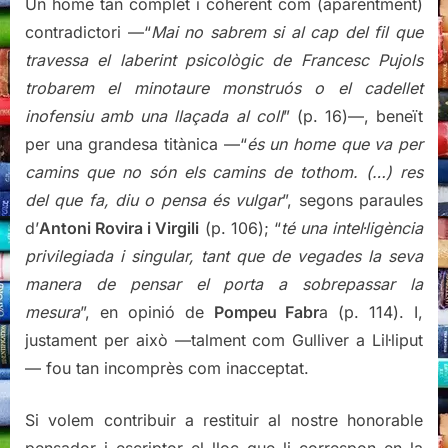
Un home tan complet i coherent com (aparentment)
contradictori —“
Mai no sabrem si al cap del fil que
travessa el laberint psicològic de Francesc Pujols
trobarem el minotaure monstruós o el cadellet
inofensiu amb una llaçada al coll
” (p. 16)—, beneït
per una grandesa titànica —“
és un home que va per
camins que no són els camins de tothom. (…) res
del que fa, diu o pensa és vulgar
”, segons paraules
d’
Antoni Rovira i Virgili
(p. 106); “
té una intel·ligència
privilegiada i singular, tant que de vegades la seva
manera de pensar el porta a sobrepassar la
mesura
”, en opinió de
Pompeu Fabr
a (p. 114). I,
justament per això —talment com Gulliver a Lil·liput
— fou tan incomprès com inacceptat.
Si volem contribuir a restituir al nostre honorable
pensador i escriptor el lloc que li correspon en la