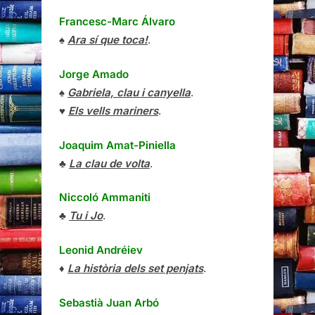
Francesc-Marc Álvaro
♠
Ara sí que toca!
.
Jorge Amado
♠
Gabriela, clau i canyella
.
♥
Els vells mariners
.
Joaquim Amat-Piniella
♣
La clau de volta
.
Niccoló Ammaniti
♣
Tu i Jo
.
Leonid Andréiev
♦
La història dels set penjats
.
Sebastià Juan Arbó