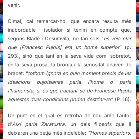
venir.
Cimal, cal remarcar-ho, que encara resulta més
inabordable i isolador si tenim en compte que,
segons Bladé i Desumvila, no tan sols “
es veia clar
que [Francesc Pujols] era un home superior
” (p.
293), sinó que tant en la seva vida com, sobretot,
en la seva prosa, la broma i la seriositat anaven de
bracet: “
tothom ignora en quin moment precís de les
ideacions pujolsianes parla l’home o parla
l’humorista, si és que tractant-se de Francesc Pujols
aquestes dues condicions poden destriar-s
e” (P. 16).
Un punt en el qual es retroba de nou amb l’autor
d’
Així parlà Zaratustra
, un dels filòsofs que li
deixaren una petja més indeleble:
“Homes superiors,