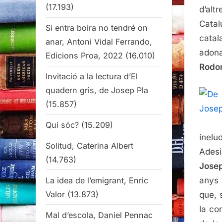
(17.193)
d’alt
Cata
Si entra boira no tendré on
catal
anar, Antoni Vidal Ferrando,
adon
Edicions Proa, 2022
(16.010)
Rodo
Invitació a la lectura d’El
quadern gris, de Josep Pla
(15.857)
Qui sóc?
(15.209)
inelu
Solitud, Caterina Albert
Adesi
(14.763)
Josep
anys 
La idea de l’emigrant, Enric
Valor
(13.873)
que,
la co
Mal d’escola, Daniel Pennac