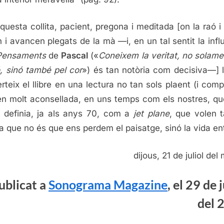
aquesta collita, pacient, pregona i meditada [on la raó i 
en i avancen plegats de la mà —i, en un tal sentit la infl
Pensaments
de
Pascal
(«
Coneixem la veritat, no solame
ó, sinó també pel cor
») és tan notòria com decisiva—] 
rteix el llibre en una lectura no tan sols plaent (i comp
en molt aconsellada, en uns temps com els nostres, q
definia, ja als anys 70, com a
jet plane
, que volen 
a que no és que ens perdem el paisatge, sinó la vida en
dijous, 21 de juliol de
ublicat a
Sonograma Magazine
, el 29 de j
del 