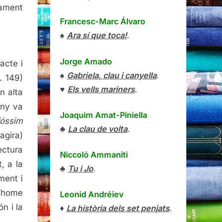
sament
Francesc-Marc Álvaro
♠
Ara sí que toca!
.
Jorge Amado
acte i
♠
Gabriela, clau i canyella
.
. 149)
♥
Els vells mariners
.
n alta
uny va
Joaquim Amat-Piniella
fóssim
♣
La clau de volta
.
agira)
ectura
Niccoló Ammaniti
, a la
♣
Tu i Jo
.
ment i
l’home
Leonid Andréiev
n i la
♦
La història dels set penjats
.