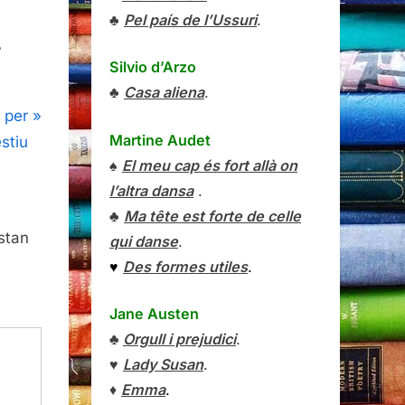
♣
Pel país de l’Ussuri
.
,
Silvio d’Arzo
♣
Casa aliena
.
 per
Martine Audet
stiu
♠
El meu cap és fort allà on
l’altra dansa
.
♣
Ma tête est forte de celle
stan
qui danse
.
♥
Des formes utiles
.
Jane Austen
♣
Orgull i prejudici
.
♥
Lady Susan
.
♦
Emma
.