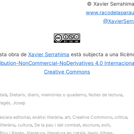
© Xavier Serrahim
www.racodelaparau
@XavierSerr
sta obra de
Xavier Serrahima
està subjecta a una llicèn
ribution-NonCommercial-NoDerivatives 4.0 Internaciona
Creative Commons
,
,
,
talà
Dietaris, diaris, memòries o quaderns
Notes de lectura
Pagès, Josep
gs:
,
,
,
,
,
siara editorial
anàlisi literària
art
Creative Commons
crítica
,
,
,
,
,
literària
cultura
De la pau i del combat
escriure
exili
,
,
,
,
,
Pou i Pagès
literatura
literatura en català
llegir
llibres