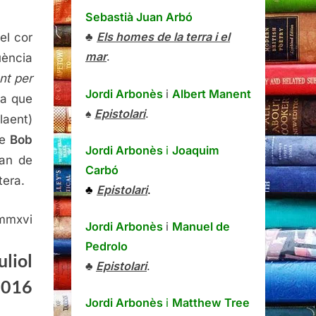
Sebastià Juan Arbó
♣
Els homes de la terra i el
el cor
mar
.
uència
nt per
Jordi Arbonès
i
Albert Manent
la que
♠
Epistolari
.
laent)
ue
Bob
Jordi Arbonès
i
Joaquim
tan de
Carbó
tera.
♣
Epistolari
.
l mmxvi
Jordi Arbonès
i
Manuel de
Pedrolo
uliol
♣
Epistolari
.
2016
Jordi Arbonès
i
Matthew Tree