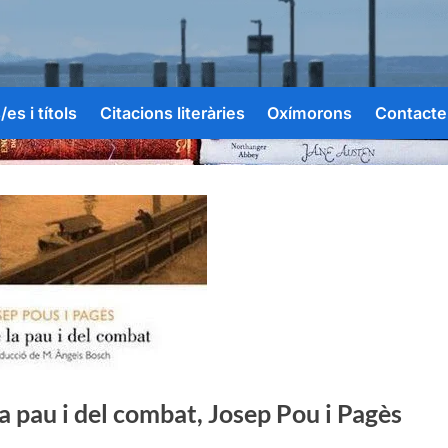
es i títols
Citacions literàries
Oxímorons
Contacte
a pau i del combat, Josep Pou i Pagès