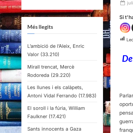
Po
jul
on
Si t'
Més llegits
Lec
L’ambició de l’Aleix, Enric
Valor
(33.210)
De
Mirall trencat, Mercè
Rodoreda
(29.220)
Les llunes i els calàpets,
Parlar
Antoni Vidal Ferrando
(17.983)
oport
El soroll i la fúria, William
pensa
Faulkner
(17.421)
guerr
Sants innocents a Gaza
franq