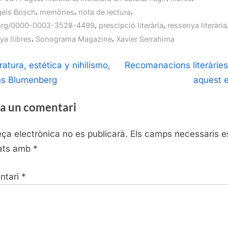
,
,
,
gels Bosch
memòries
nota de lectura
,
,
.org/0000-0003-3528-4499
prescipció literària
ressenya literària
,
,
ya llibres
Sonograma Magazine
Xavier Serrahima
egació
N
ratura, estética y nihilismo,
Recomanacions literàries
e
s Blumenberg
aquest e
ntrades
x
a un comentari
t
P
eça electrònica no es publicarà.
Els camps necessaris e
o
ats amb
*
s
t
ntari
*
: