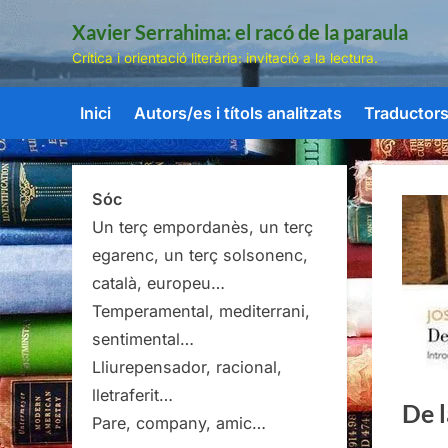
Skip
Xavier Serrahima: el racó de la paraula
to
Crítica i orientació literària: invitació a la lectura.
content
Inici
Autors/es i títols analitzats
Traductors/
Sóc
Un terç empordanès, un terç
egarenc, un terç solsonenc,
català, europeu…
Temperamental, mediterrani,
sentimental…
Lliurepensador, racional,
lletraferit…
De l
Pare, company, amic…