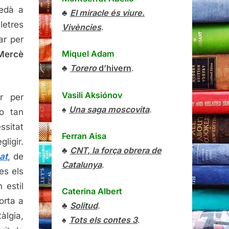
uedà a
♣
El miracle és viure.
etres
Vivències
.
ar per
Miquel Adam
Mercè
♣
Torero
d’hivern
.
Vasili Aksiónov
r per
♠
Una saga moscovita
.
o tan
itat
Ferran Aisa
ligir.
♣
CNT, la força obrera de
at
, de
Catalunya
.
es els
 estil
Caterina Albert
orta a
♣
Solitud
.
àlgia,
♠
Tots els contes 3
.