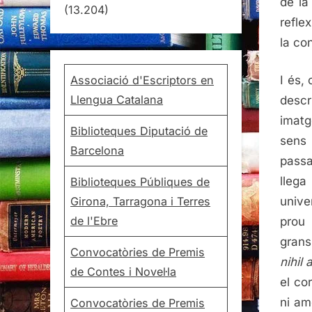
de la
(13.204)
refle
la co
Associació d'Escriptors en
I és,
Llengua Catalana
descr
imatg
Biblioteques Diputació de
sens 
Barcelona
passa
lleg
Biblioteques Públiques de
Girona, Tarragona i Terres
unive
de l'Ebre
prou 
grans
Convocatòries de Premis
nihil
de Contes i Novel·la
el co
ni am
Convocatòries de Premis