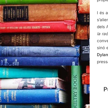
I és 
s’ali
dels
la ra
conve
sinó 
Dylan
press
P