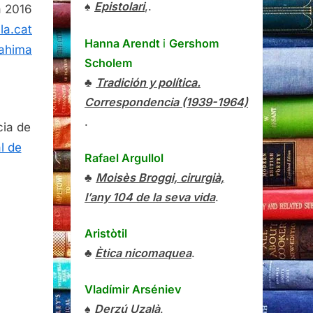
♠
Epistolari
,.
a 2016
la.cat
Hanna Arendt
i
Gershom
ahima
Scholem
♣
Tradición y política.
Correspondencia (1939-1964)
.
cia de
l de
Rafael Argullol
♣
Moisès Broggi, cirurgià,
l’any 104 de la seva vida
.
Aristòtil
♣
Ètica nicomaquea
.
Vladímir Arséniev
♠
Derzú Uzalà
.