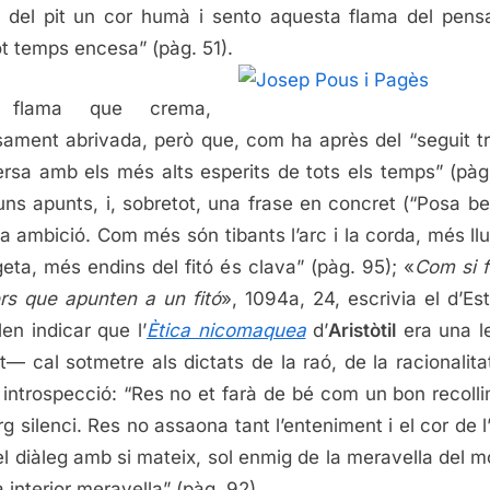
e del pit un cor humà i sento aquesta flama del pen
ot temps encesa” (pàg. 51).
 flama que crema,
sament abrivada, però que, com ha après del “seguit tr
rsa amb els més alts esperits de tots els temps” (pàg
ns apunts, i, sobretot, una frase en concret (“Posa be
va ambició. Com més són tibants l’arc i la corda, més ll
geta, més endins del fitó és clava” (pàg. 95); «
Com si 
rs que apunten a un fitó
», 1094a, 24, escrivia el d’Est
en indicar que l’
Ètica nicomaquea
d’
Aristòtil
era una l
t— cal sotmetre als dictats de la raó, de la racionalitat
t introspecció: “Res no et farà de bé com un bon recolli
arg silenci. Res no assaona tant l’enteniment i el cor de 
l diàleg amb si mateix, sol enmig de la meravella del mó
a interior meravella” (pàg. 92).