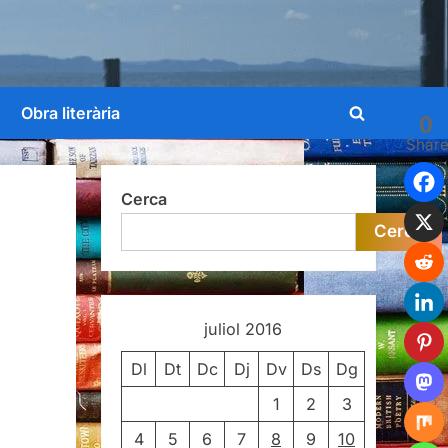
Obra literària
0
Toggle
Shar
search
form
Cerca
Cerca
juliol 2016
Dl
Dt
Dc
Dj
Dv
Ds
Dg
1
2
3
4
5
6
7
8
9
10