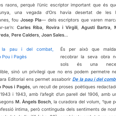
res raons, perquè l’únic escriptor important que és q
lunya, una vegada d’Ors havia desertat de les ll
anes, fou
Josep Pla
— dels escriptors que varen marc
ar-se’n:
Carles Riba
,
Rovira i Virgili
,
Agustí Bartra
,
reda
,
Pere Calders
,
Joan Sales
…
És per això que malda
recobrar la seva obra n
sols és una necess
dible, sinó un privilegi que no ens podem permetre neg
ara Editorial ens permet assaborir
De la pau i del comb
 Pous i Pagés
, un recull de proses poètiques redactad
1943 i 1943, amb l’afegit d’un parell del 1906, amb un
 segons
M. Àngels Bosch
, la curadora del volum, “que p
nfessió íntima, però continguda dels sentiments de nost