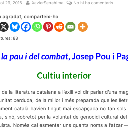
sted
By
a
iol 29, 2016
XavierSerrahima
No hi ha comentaris
De
ha agradat, comparteix-ho
la
pau
i
del
tures:
88
combat
Josep
 la pau i del combat
, Josep Pou i Pa
Pou
i
Cultiu interior
Pagès
 de la literatura catalana a l’exili vol dir parlar d’una ma
unitat perduda, de la millor i més preparada que les lletre
ment català havien tingut mai escapçada no tan sols 
a, sinó, sobretot per la voluntat de genocidi cultural del
uista. Només cal esmentar uns quants noms a l’atzar 