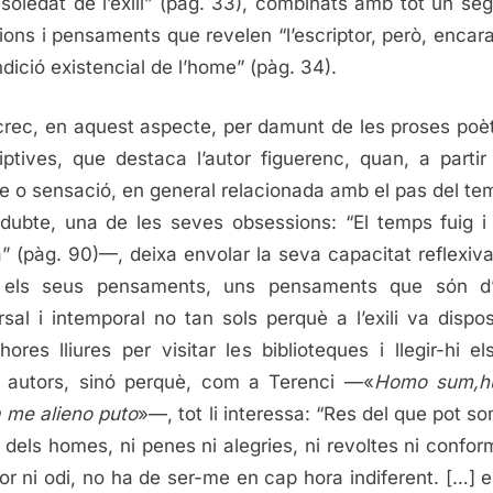
 soledat de l’exili” (pàg. 33), combinats amb tot un seg
xions i pensaments que revelen “l’escriptor, però, encar
ndició existencial de l’home” (pàg. 34).
 crec, en aquest aspecte, per damunt de les proses poè
iptives, que destaca l’autor figuerenc, quan, a partir
e o sensació, en general relacionada amb el pas del t
dubte, una de les seves obsessions: “El temps fuig i 
” (pàg. 90)—, deixa envolar la seva capacitat reflexiva
a els seus pensaments, uns pensaments que són d’
rsal i intemporal no tan sols perquè a l’exili va dispo
hores lliures per visitar les biblioteques i llegir-hi e
 autors, sinó perquè, com a Terenci —«
Homo sum,h
 a me alieno puto
»—, tot li interessa: “Res del que pot s
r dels homes, ni penes ni alegries, ni revoltes ni conform
or ni odi, no ha de ser-me en cap hora indiferent. […] 