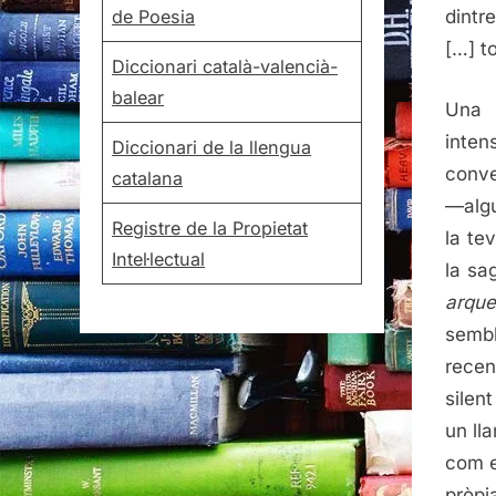
de Poesia
dintr
[…] t
Diccionari català-valencià-
balear
Una
inten
Diccionari de la llengua
conve
catalana
—algu
Registre de la Propietat
la te
Intel·lectual
la sa
arque
sembl
recen
silen
un ll
com e
pròpi