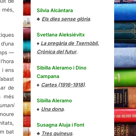
uit de
a més,
Sílvia Alcàntara
♣
Els dies sense glòria
.
Svetlana Aleksiévitx
tiques
♠
La pregària de Txernòbil.
 d’una
Crònica del futur
.
emps —
l’hora
Sibilla Aleramo
i
Dino
 i ens
Campana
abast
♠
Cartes (1916-1918)
.
sar de
ls més
Sibilla Aleramo
umani
♠
Una dona
.
omoure
itats,
Susagna Aluja i Font
em bat
♣
Tres guineus
.