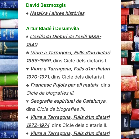
David Bezmozgis
♠
Nataixa i altres històries
.
Artur Bladé i Desumvila
♠
L’exiliada Dietari de l’exili 1939-
1940
.
♣
Viure a Tarragona, Fulls d’un dietari
1966-1969
, dins Cicle dels dietaris I.
♥
Viure a Tarragona, Fulls d’un dietari
1970-1971
, dins Cicle dels dietaris I.
♣
Francesc Pujols per ell mateix
, dins
Cicle de biografies III
.
♥
Geografia espiritual de Catalunya
,
dins
Cicle de biografies III
.
♦
Viure a Tarragona, Fulls d’un dietari
1972-1974
, dins Cicle dels dietaris II.
♠
Viure a Tarragona, Fulls d’un dietari