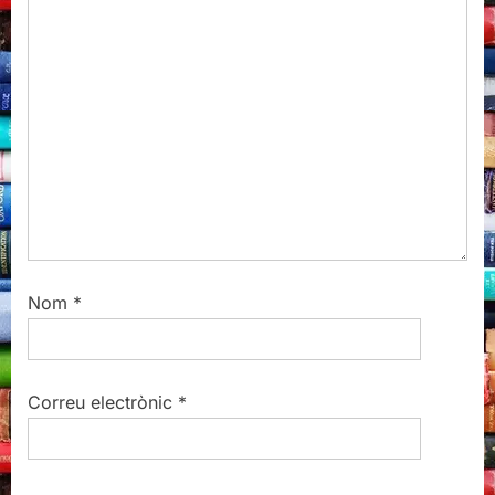
o
:
s
t
:
Nom
*
Correu electrònic
*