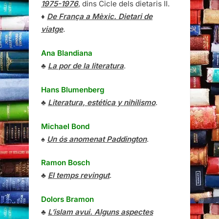
1975-1976
, dins Cicle dels dietaris II.
♦
De França a Mèxic. Dietari de
viatge
.
Ana Blandiana
♣
La por de la literatura
.
Hans Blumenberg
♣
Literatura, estética y nihilismo
.
Michael Bond
♠
Un ós anomenat Paddington
.
Ramon Bosch
♣
El temps revingut
.
Dolors Bramon
♣
L’islam avui. Alguns aspectes