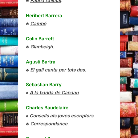
♣
Fauna Animal
.
Heribert Barrera
♣
Cambó
.
Colin Barrett
♣
Glanbeigh
.
Agustí Bartra
♣
El gall canta per tots dos
.
Sebastian Barry
♠
A la banda de Canaan
.
Charles Baudelaire
♠
Consells als joves escriptors
.
♣
Correspondance
.