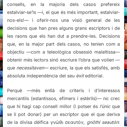
consells, en la majoria dels casos prefereix
estalviar-se’ls —i, el que és més important, estalviar-
nos-els!— i oferir-nos una visió general de les
decisions que han pres alguns grans escriptors i de
les raons que els han dut a prendre-les. Decisions
que, en la major part dels casos, no tenien com a
objectiu —com a teleològica obsessió malaltissa—
obtenir més lectors sinó escriure l’obra que volien —
que
necessitaven
—­ escriure, la que els satisfés, amb
absoluta independència del seu
èxit
editorial.
Perquè —més enllà de criteris i d’interessos
mercantils (estantissos, efímers i estèrils)— no crec
que hi hagi cap consell millor (i potser és
l’únic
que
se li pot donar) per un escriptor que el que deriva
de la divisa dèlfica γνῶθι σεαυτόν,
gnôthi seautón
: