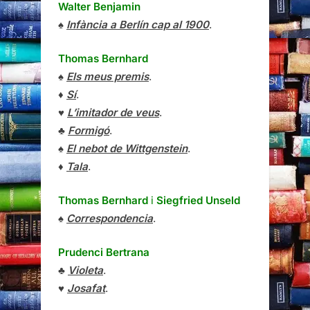
Walter Benjamin
♠
Infància a Berlín cap al 1900
.
Thomas Bernhard
♠
Els meus premis
.
♦
Sí
.
♥
L’imitador de veus
.
♣
Formigó
.
♠
El nebot de Wittgenstein
.
♦
Tala
.
Thomas Bernhard
i
Siegfried Unseld
♠
Correspondencia
.
Prudenci Bertrana
♣
Violeta
.
♥
Josafat
.