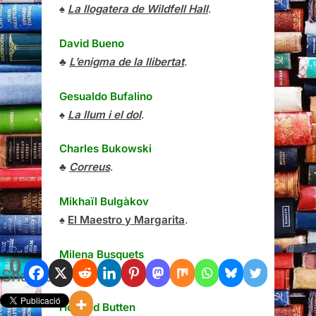
♠
La llogatera de Wildfell Hall
.
David Bueno
♣
L’enigma de la llibertat
.
Gesualdo Bufalino
♠
La llum i el dol
.
Charles Bukowski
♣
Correus
.
Mikhaïl Bulgàkov
♠
El Maestro y Margarita
.
Milena Busquets
0
Shares
♣
También esto pasará
.
Howard Butten