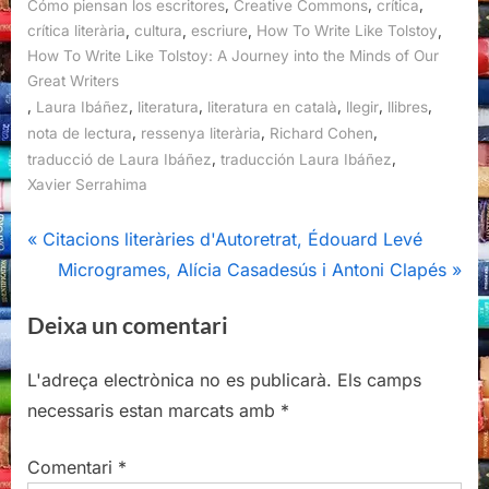
,
,
,
Cómo piensan los escritores
Creative Commons
crítica
,
,
,
,
crítica literària
cultura
escriure
How To Write Like Tolstoy
How To Write Like Tolstoy: A Journey into the Minds of Our
Great Writers
,
,
,
,
,
,
Laura Ibáñez
literatura
literatura en català
llegir
llibres
,
,
,
nota de lectura
ressenya literària
Richard Cohen
,
,
traducció de Laura Ibáñez
traducción Laura Ibáñez
Xavier Serrahima
Navegació
P
Citacions literàries d'Autoretrat, Édouard Levé
r
N
Microgrames, Alícia Casadesús i Antoni Clapés
d'entrades
e
e
Deixa un comentari
v
x
i
t
L'adreça electrònica no es publicarà.
Els camps
o
P
necessaris estan marcats amb
*
u
o
s
s
Comentari
*
P
t