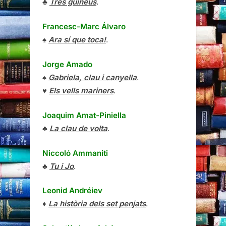
♣
Tres guineus
.
Francesc-Marc Álvaro
♠
Ara sí que toca!
.
Jorge Amado
♠
Gabriela, clau i canyella
.
♥
Els vells mariners
.
Joaquim Amat-Piniella
♣
La clau de volta
.
Niccoló Ammaniti
♣
Tu i Jo
.
Leonid Andréiev
♦
La història dels set penjats
.