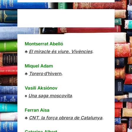
Montserrat Abelló
♣
El miracle és viure. Vivències
.
Miquel Adam
♣
Torero
d’hivern
.
Vasili Aksiónov
♠
Una saga moscovita
.
Ferran Aisa
♣
CNT, la força obrera de Catalunya
.
Caterina Albert