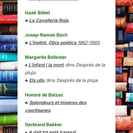
Isaak Bàbel
♣
La Cavalleria Roja
.
Josep-Ramon Bach
♣
L’instint. Obra poètica
1962-1993
.
Margarita Ballester
♠
L’infant i la mort
, dins
Després de la
pluja
.
♣
Els ulls
, dins
Després de la pluja
.
Honoré de Balzac
♣
Splendeurs et misères des
courtisanes
.
Gerbrand Bakker
♠
A dalt tot està tranquil
.