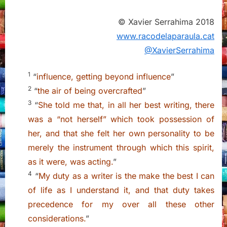
© Xavier Serr
ahima 2018
www.racodelaparaula.cat
@XavierSerrahima
1
“
influence, getting beyond influence
”
2
“
the air of being overcrafted
”
3
“
She told me that, in all her best writing, there
was a “not herself” which took possession of
her, and that she felt her own personality to be
merely the instrument through which this spirit,
as it were, was acting.
”
4
“
My duty as a writer is the make the best I can
of life as I understand it, and that duty takes
precedence for my over all these other
considerations.
”