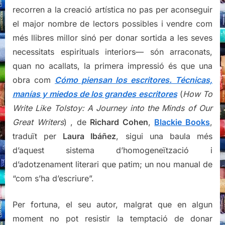
recorren a la creació artística no pas per aconseguir
el major nombre de lectors possibles i vendre com
més llibres millor sinó per donar sortida a les seves
necessitats espirituals interiors— són arraconats,
quan no acallats, la primera impressió és que una
obra com
Cómo piensan los escritores. Técnicas,
manías y miedos de los grandes escritores
(
How To
Write Like Tolstoy: A Journey into the Minds of Our
Great Writers
) , de
Richard Cohen
,
Blackie Books
,
traduït per
Laura Ibáñez
, sigui una baula més
d’aquest sistema d’homogeneïtzació i
d’adotzenament literari que patim; un nou manual de
“com s’ha d’escriure”.
Per fortuna, el seu autor, malgrat que en algun
moment no pot resistir la temptació de donar