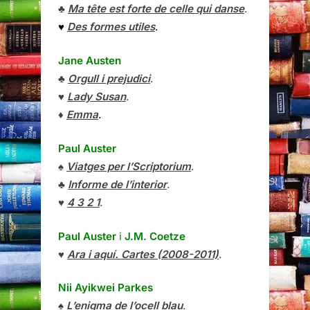
♣
Ma tête est forte de celle qui danse
.
♥
Des formes utiles
.
Jane Austen
♣
Orgull i prejudici
.
♥
Lady Susan
.
♦
Emma
.
Paul Auster
♠
Viatges per l’Scriptorium
.
♣
Informe de l’interior
.
♥
4 3 2 1
.
Paul Auster
i
J.M. Coetze
♥
Ara i aquí. Cartes (2008-2011)
.
Nii Ayikwei Parkes
♠
L’enigma de l’ocell blau
.