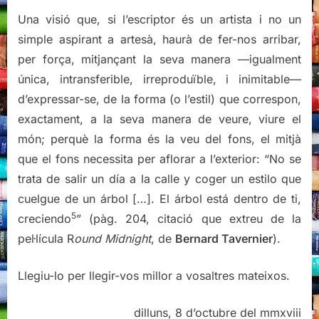
Una visió que, si l’escriptor és un artista i no un
simple aspirant a artesà, haurà de fer-nos arribar,
per força, mitjançant la seva manera —igualment
única, intransferible, irreproduïble, i inimitable—
d’expressar-se, de la forma (o l’estil) que correspon,
exactament, a la seva manera de veure, viure el
món; perquè la forma és la veu del fons, el mitjà
que el fons necessita per aflorar a l’exterior: “No se
trata de salir un día a la calle y coger un estilo que
cuelgue de un árbol […]. El árbol está dentro de ti,
5
creciendo
” (pàg. 204, citació que extreu de la
pel·lícula R
ound Midnight
, de
Bernard Tavernier
).
Llegiu-lo per llegir-vos millor a vosaltres mateixos.
dilluns, 8 d’octubre del mmxviii