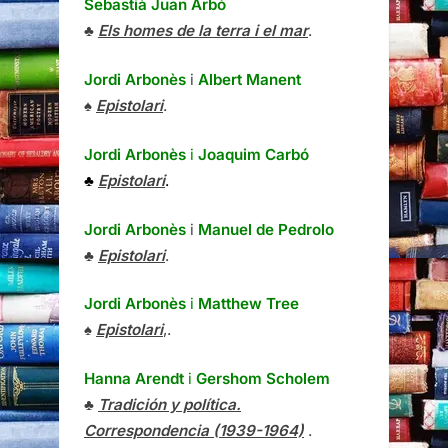
Sebastià Juan Arbó
♣
Els homes de la terra i el mar
.
Jordi Arbonès
i
Albert Manent
♠
Epistolari
.
Jordi Arbonès
i
Joaquim Carbó
♣
Epistolari
.
Jordi Arbonès
i
Manuel de Pedrolo
♣
Epistolari
.
Jordi Arbonès
i
Matthew Tree
♠
Epistolari
,.
Hanna Arendt
i
Gershom Scholem
♣
Tradición y política.
Correspondencia (1939-1964)
.