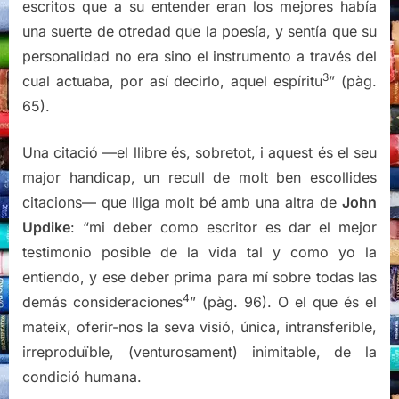
escritos que a su entender eran los mejores había
una suerte de otredad que la poesía, y sentía que su
personalidad no era sino el instrumento a través del
3
cual actuaba, por así decirlo, aquel espíritu
” (pàg.
65).
Una citació —el llibre és, sobretot, i aquest és el seu
major handicap, un recull de molt ben escollides
citacions— que lliga molt bé amb una altra de
John
Updike
: “mi deber como escritor es dar el mejor
testimonio posible de la vida tal y como yo la
entiendo, y ese deber prima para mí sobre todas las
4
demás consideraciones
” (pàg. 96). O el que és el
mateix, oferir-nos la seva visió, única, intransferible,
irreproduïble, (venturosament) inimitable, de la
condició humana.