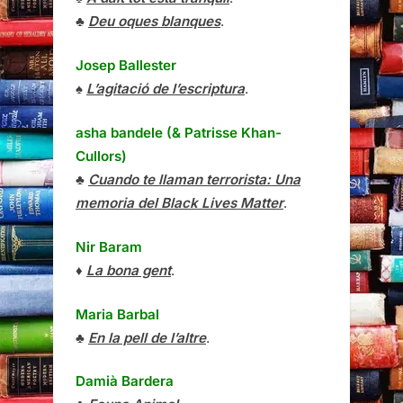
♣
Deu oques blanques
.
Josep Ballester
♠
L’agitació de l’escriptura
.
asha bandele (& Patrisse Khan-
Cullors)
♣
Cuando te llaman terrorista: Una
memoria del Black Lives Matter
.
Nir Baram
♦
La bona gent
.
Maria Barbal
♣
En la pell de l’altre
.
Damià Bardera