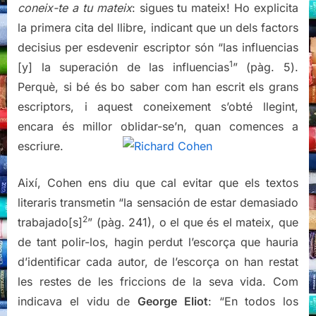
coneix-te a tu mateix
: sigues tu mateix! Ho explicita
la primera cita del llibre, indicant que un dels factors
decisius per esdevenir escriptor són “las influencias
1
[y] la superación de las influencias
” (pàg. 5).
Perquè, si bé és bo saber com han escrit els grans
escriptors, i aquest coneixement s’obté llegint,
encara és millor oblidar-se’n, quan comences a
escriure.
Així, Cohen ens diu que cal evitar que els textos
literaris transmetin “la sensación de estar demasiado
2
trabajado[s]
” (pàg. 241), o el que és el mateix, que
de tant polir-los, hagin perdut l’escorça que hauria
d’identificar cada autor, de l’escorça on han restat
les restes de les friccions de la seva vida. Com
indicava el vidu de
George Eliot
: “En todos los