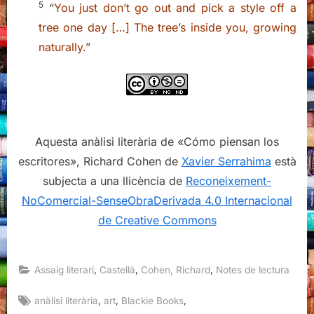
5
“
You just don’t go out and pick a style off a
tree one day […] The tree’s inside you, growing
naturally.
”
Aquesta anàlisi literària de «Cómo piensan los
escritores», Richard Cohen de
Xavier Serrahima
està
subjecta a una llicència de
Reconeixement-
NoComercial-SenseObraDerivada 4.0 Internacional
de Creative Commons
,
,
,
Assaig literari
Castellà
Cohen, Richard
Notes de lectura
Tags:
,
,
,
anàlisi literària
art
Blackie Books