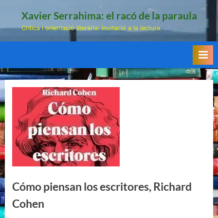
Skip
Xavier Serrahima: el racó de la paraula
to
Crítica i orientació literària: invitació a la lectura.
content
Cómo piensan los escritores, Richard
Cohen