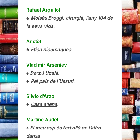
Rafael Argullol
♣
Moisès Broggi, cirurgià, l’any 104 de
la seva vida
.
Aristòtil
♣
Ètica nicomaquea
.
Vladímir Arséniev
♠
Derzú Uzalà
.
♣
Pel país de l’Ussuri
.
Silvio d’Arzo
♣
Casa aliena
.
Martine Audet
♠
El meu cap és fort allà on l’altra
dansa
.