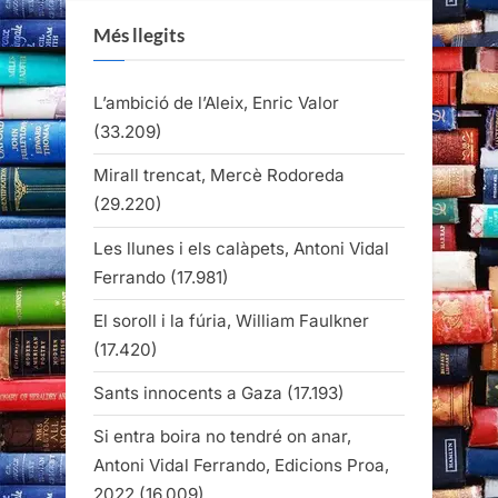
Més llegits
L’ambició de l’Aleix, Enric Valor
(33.209)
Mirall trencat, Mercè Rodoreda
(29.220)
Les llunes i els calàpets, Antoni Vidal
Ferrando
(17.981)
El soroll i la fúria, William Faulkner
(17.420)
Sants innocents a Gaza
(17.193)
Si entra boira no tendré on anar,
Antoni Vidal Ferrando, Edicions Proa,
2022
(16.009)