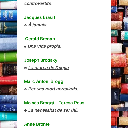
controvertits
.
Jacques Brault
♣
À jamais
.
Gerald Brenan
♠
Una vida pròpia
.
Joseph Brodsky
♣
La marca de l’aigua
.
Marc Antoni Broggi
♣
Per una mort apropiada
.
Moisès Broggi
i
Teresa Pous
♣
La necessitat de ser útil
.
Anne Brontë