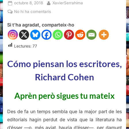
Posted
By
octubre 8, 2018
XavierSerrahima
on
a
No hi ha comentaris
Cómo
Si t'ha agradat, comparteix-ho
piensan
los
escritores,
Richard
Lectures:
77
Cohen
Cómo piensan los escritores,
Richard Cohen
Aprèn però sigues tu mateix
Des de fa un temps sembla que la major part de les
editorials hagin perdut de vista que la literatura ha
d’ésser —o, més aviat, hauria d’ésser—, per damunt