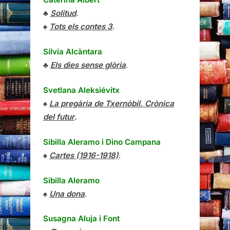
♣
Solitud
.
♠
Tots els contes 3
.
Sílvia Alcàntara
♣
Els dies sense glòria
.
Svetlana Aleksiévitx
♠
La pregària de Txernòbil. Crònica
del futur
.
Sibilla Aleramo
i
Dino Campana
♠
Cartes (1916-1918)
.
Sibilla Aleramo
♠
Una dona
.
Susagna Aluja i Font