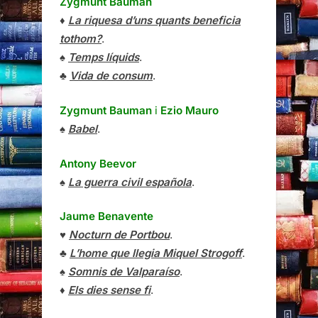
Zygmunt Bauman
♦
La riquesa d’uns quants beneficia
tothom?
.
♠
Temps líquids
.
♣
Vida de consum
.
Zygmunt Bauman
i
Ezio Mauro
♠
Babel
.
Antony Beevor
♠
La guerra civil española
.
Jaume Benavente
♥
Nocturn de Portbou
.
♣
L’home que llegia Miquel Strogoff
.
♠
Somnis de Valparaíso
.
♦
Els dies sense fi
.