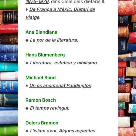
1975-1976
, dins Cicle dels dietaris II.
♦
De França a Mèxic. Dietari de
viatge
.
Ana Blandiana
♣
La por de la literatura
.
Hans Blumenberg
♣
Literatura, estética y nihilismo
.
Michael Bond
♠
Un ós anomenat Paddington
.
Ramon Bosch
♣
El temps revingut
.
Dolors Bramon
♣
L’islam avui. Alguns aspectes