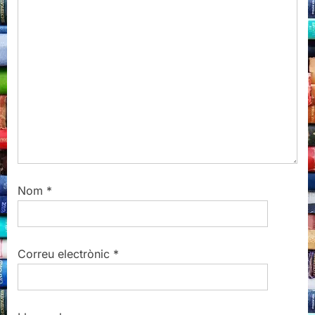
o
:
s
t
:
Nom
*
Correu electrònic
*