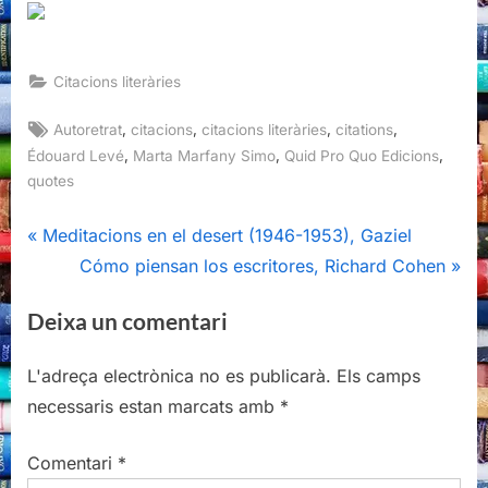
Citacions literàries
Tags:
,
,
,
,
Autoretrat
citacions
citacions literàries
citations
,
,
,
Édouard Levé
Marta Marfany Simo
Quid Pro Quo Edicions
quotes
Navegació
P
Meditacions en el desert (1946-1953), Gaziel
r
N
Cómo piensan los escritores, Richard Cohen
d'entrades
e
e
Deixa un comentari
v
x
i
t
L'adreça electrònica no es publicarà.
Els camps
o
P
necessaris estan marcats amb
*
u
o
s
s
Comentari
*
P
t