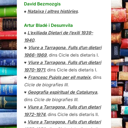
David Bezmozgis
♠
Nataixa i altres històries
.
Artur Bladé i Desumvila
♠
L’exiliada Dietari de l’exili 1939-
1940
.
♣
Viure a Tarragona, Fulls d’un dietari
1966-1969
, dins Cicle dels dietaris I.
♥
Viure a Tarragona, Fulls d’un dietari
1970-1971
, dins Cicle dels dietaris I.
♣
Francesc Pujols per ell mateix
, dins
Cicle de biografies III
.
♥
Geografia espiritual de Catalunya
,
dins
Cicle de biografies III
.
♦
Viure a Tarragona, Fulls d’un dietari
1972-1974
, dins Cicle dels dietaris II.
♠
Viure a Tarragona, Fulls d’un dietari