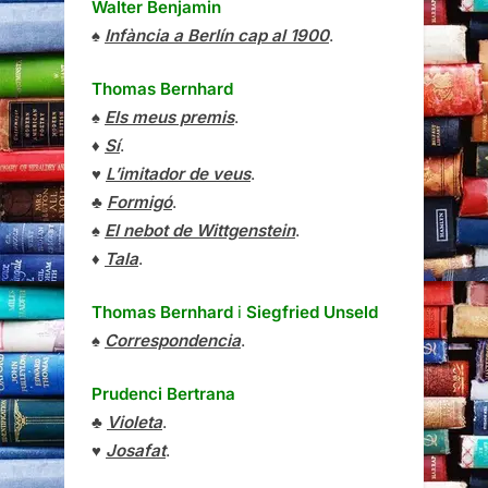
Walter Benjamin
♠
Infància a Berlín cap al 1900
.
Thomas Bernhard
♠
Els meus premis
.
♦
Sí
.
♥
L’imitador de veus
.
♣
Formigó
.
♠
El nebot de Wittgenstein
.
♦
Tala
.
Thomas Bernhard
i
Siegfried Unseld
♠
Correspondencia
.
Prudenci Bertrana
♣
Violeta
.
♥
Josafat
.