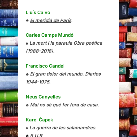
Lluís Calvo
♣
El meridià de París
.
Carles Camps Mundó
♠
La mort i la paraula Obra poètica
(1988-2018)
.
Francisco Candel
♣
El gran dolor del mundo. Diarios
1944-1975
.
Neus Canyelles
♣
Mai no sé què fer fora de casa
.
Karel Čapek
♠
La guerra de les salamandres
.
♣
R.U.R
.