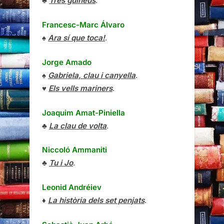
♣
Tres guineus
.
Francesc-Marc Álvaro
♠
Ara sí que toca!
.
Jorge Amado
♠
Gabriela, clau i canyella
.
♥
Els vells mariners
.
Joaquim Amat-Piniella
♣
La clau de volta
.
Niccoló Ammaniti
♣
Tu i Jo
.
Leonid Andréiev
♦
La història dels set penjats
.