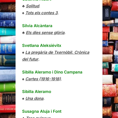
♣
Solitud
.
♠
Tots els contes 3
.
Sílvia Alcàntara
♣
Els dies sense glòria
.
Svetlana Aleksiévitx
♠
La pregària de Txernòbil. Crònica
del futur
.
Sibilla Aleramo
i
Dino Campana
♠
Cartes (1916-1918)
.
Sibilla Aleramo
♠
Una dona
.
Susagna Aluja i Font