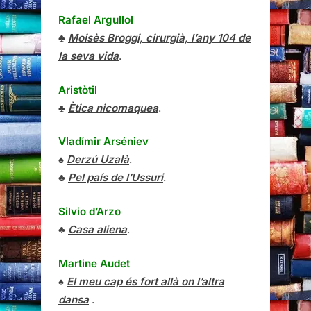
Rafael Argullol
♣
Moisès Broggi, cirurgià, l’any 104 de
la seva vida
.
Aristòtil
♣
Ètica nicomaquea
.
Vladímir Arséniev
♠
Derzú Uzalà
.
♣
Pel país de l’Ussuri
.
Silvio d’Arzo
♣
Casa aliena
.
Martine Audet
♠
El meu cap és fort allà on l’altra
dansa
.