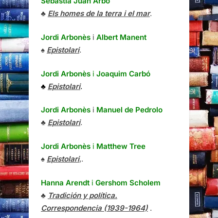
Sebastià Juan Arbó
♣
Els homes de la terra i el mar
.
Jordi Arbonès
i
Albert Manent
♠
Epistolari
.
Jordi Arbonès
i
Joaquim Carbó
♣
Epistolari
.
Jordi Arbonès
i
Manuel de Pedrolo
♣
Epistolari
.
Jordi Arbonès
i
Matthew Tree
♠
Epistolari
,.
Hanna Arendt
i
Gershom Scholem
♣
Tradición y política.
Correspondencia (1939-1964)
.