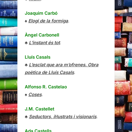
Joaquim Carbó
♠
Elogi de la formiga
.
Àngel Carbonell
♣
L’instant és tot
.
Lluís Casals
♣
L’esclat que ara m’ofrenes. Obra
poètica de Lluís Casals
.
Alfonso R. Castelao
♠
Coses
.
J.M. Castellet
♣
Seductors, il·lustrats i visionaris
.
Ada Castells