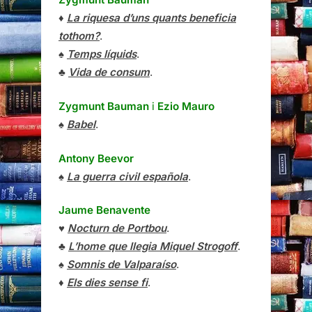
♦
La riquesa d’uns quants beneficia
tothom?
.
♠
Temps líquids
.
♣
Vida de consum
.
Zygmunt Bauman
i
Ezio Mauro
♠
Babel
.
Antony Beevor
♠
La guerra civil española
.
Jaume Benavente
♥
Nocturn de Portbou
.
♣
L’home que llegia Miquel Strogoff
.
♠
Somnis de Valparaíso
.
♦
Els dies sense fi
.