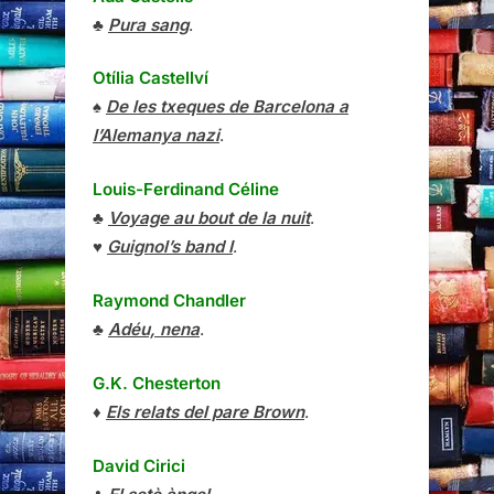
♣
Pura sang
.
Otília Castellví
♠
De les txeques de Barcelona a
l’Alemanya nazi
.
Louis-Ferdinand Céline
♣
Voyage au bout de la nuit
.
♥
Guignol’s band I
.
Raymond Chandler
♣
Adéu, nena
.
G.K. Chesterton
♦
Els relats del pare Brown
.
David Cirici