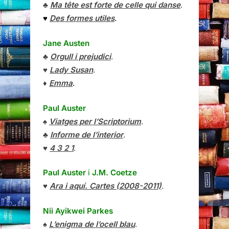
♣
Ma tête est forte de celle qui danse
.
♥
Des formes utiles
.
Jane Austen
♣
Orgull i prejudici
.
♥
Lady Susan
.
♦
Emma
.
Paul Auster
♠
Viatges per l’Scriptorium
.
♣
Informe de l’interior
.
♥
4 3 2 1
.
Paul Auster
i
J.M. Coetze
♥
Ara i aquí. Cartes (2008-2011)
.
Nii Ayikwei Parkes
♠
L’enigma de l’ocell blau
.