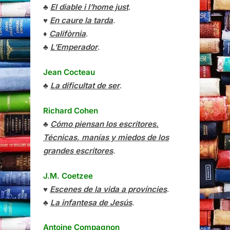
♣
El diable i l’home just
.
♥
En caure la tarda
.
♦
Califòrnia
.
♣
L’Emperador
.
Jean Cocteau
♣
La dificultat de ser
.
Richard Cohen
♣
Cómo piensan los escritores.
Técnicas, manías y miedos de los
grandes escritores
.
J.M. Coetzee
♥
Escenes de la vida a províncies
.
♣
La infantesa de Jesús
.
Antoine Compagnon