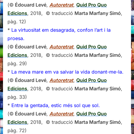
(©
Édouard Levé
,
Autoretrat
,
Quid Pro Quo
Edicions
, 2018, © traducció
Marta Marfany Simó
,
pàg. 12)
*
La virtuositat em desagrada, confon l’art i la
proesa.
(©
Édouard Levé
,
Autoretrat
,
Quid Pro Quo
Edicions
, 2018, © traducció
Marta Marfany Simó
,
pàg. 29)
*
La meva mare em va salvar la vida donant-me-la.
(©
Édouard Levé
,
Autoretrat
,
Quid Pro Quo
Edicions
, 2018, © traducció
Marta Marfany Simó
,
pàg. 33)
*
Entre la gentada, estic més sol que sol.
(©
Édouard Levé
,
Autoretrat
,
Quid Pro Quo
Edicions
, 2018, © traducció
Marta Marfany Simó
,
pàg. 72)