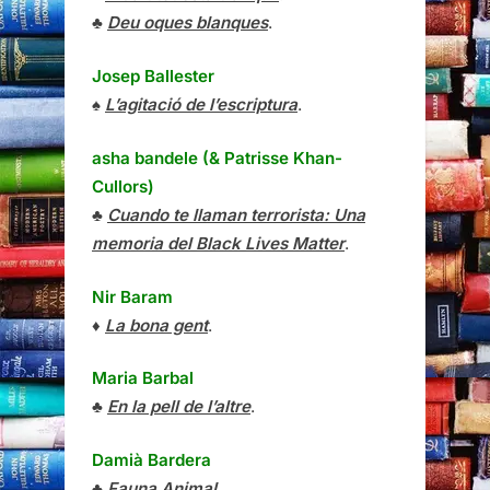
♣
Deu oques blanques
.
Josep Ballester
♠
L’agitació de l’escriptura
.
asha bandele (& Patrisse Khan-
Cullors)
♣
Cuando te llaman terrorista: Una
memoria del Black Lives Matter
.
Nir Baram
♦
La bona gent
.
Maria Barbal
♣
En la pell de l’altre
.
Damià Bardera
♣
Fauna Animal
.