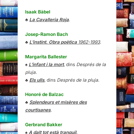
Isaak Bàbel
♣
La Cavalleria Roja
.
Josep-Ramon Bach
♣
L’instint. Obra poètica
1962-1993
.
Margarita Ballester
♠
L’infant i la mort
, dins
Després de la
pluja
.
♣
Els ulls
, dins
Després de la pluja
.
Honoré de Balzac
♣
Splendeurs et misères des
courtisanes
.
Gerbrand Bakker
♠
A dalt tot està tranquil
.