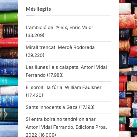
Més llegits
L’ambició de l’Aleix, Enric Valor
(33.209)
Mirall trencat, Mercè Rodoreda
(29.220)
Les llunes i els calàpets, Antoni Vidal
Ferrando
(17.983)
El soroll i la fúria, William Faulkner
(17.420)
Sants innocents a Gaza
(17.193)
Si entra boira no tendré on anar,
Antoni Vidal Ferrando, Edicions Proa,
2022
(16.009)