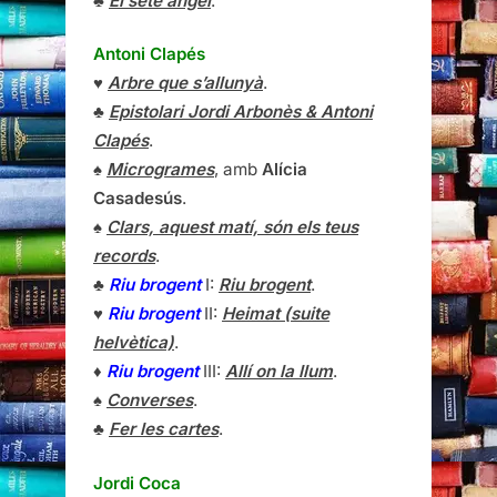
♣
El setè àngel
.
Antoni Clapés
♥
Arbre que s’allunyà
.
♣
Epistolari Jordi Arbonès & Antoni
Clapés
.
♠
Microgrames
, amb
Alícia
Casadesús
.
♠
Clars, aquest matí, són els teus
records
.
♣
Riu brogent
I:
Riu brogent
.
♥
Riu brogent
II:
Heimat (suite
helvètica)
.
♦
Riu brogent
III:
Allí on la llum
.
♠
Converses
.
♣
Fer les cartes
.
Jordi Coca