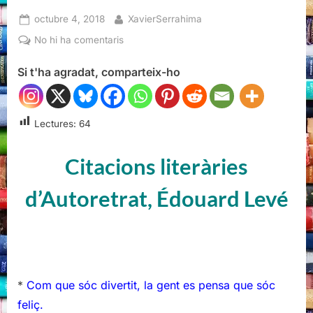
Posted
By
octubre 4, 2018
XavierSerrahima
on
a
No hi ha comentaris
Citacions
Si t'ha agradat, comparteix-ho
literàries
d'Autoretrat,
Édouard
Levé
Lectures:
64
Citacions literàries
d’Autoretrat, Édouard Levé
*
Com que sóc divertit, la gent es pensa que sóc
feliç.