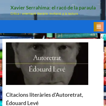
Skip
Xavier Serrahima: el racó de la paraula
to
Crítica i orientació literària: invitació a la lectura.
content
Citacions literàries d'Autoretrat,
Édouard Levé