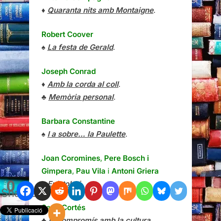
♦
Quaranta nits amb Montaigne
.
Robert Coover
♠
La festa de Gerald
.
Joseph Conrad
♦
Amb la corda al coll
.
♣
Memòria personal
.
Barbara Constantine
♠
I a sobre… la Paulette
.
Joan Coromines
,
Pere Bosch i
Gimpera
,
Pau Vila
i
Antoni Griera
0
♠
Epistolari
.
Shares
Santi Cortés
♣
El compromís amb la cultura
.