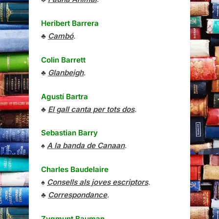
Heribert Barrera
♣
Cambó
.
Colin Barrett
♣
Glanbeigh
.
Agustí Bartra
♣
El gall canta per tots dos
.
Sebastian Barry
♠
A la banda de Canaan
.
Charles Baudelaire
♠
Consells als joves escriptors
.
♣
Correspondance
.
Zygmunt Bauman