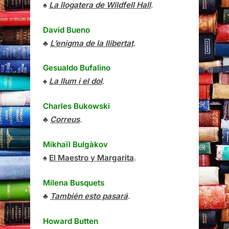
♠
La llogatera de Wildfell Hall
.
David Bueno
♣
L’enigma de la llibertat
.
Gesualdo Bufalino
♠
La llum i el dol
.
Charles Bukowski
♣
Correus
.
Mikhaïl Bulgàkov
♠
El Maestro y Margarita
.
Milena Busquets
♣
También esto pasará
.
Howard Butten