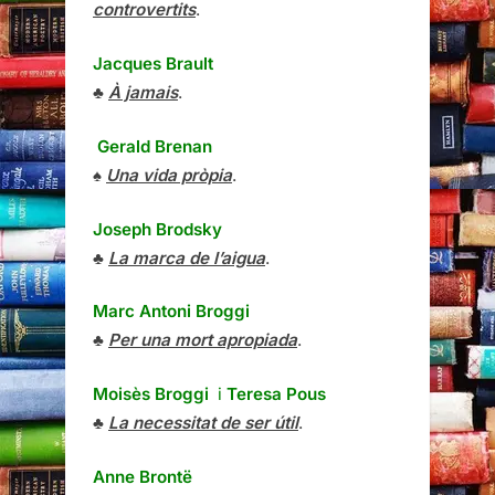
controvertits
.
Jacques Brault
♣
À jamais
.
Gerald Brenan
♠
Una vida pròpia
.
Joseph Brodsky
♣
La marca de l’aigua
.
Marc Antoni Broggi
♣
Per una mort apropiada
.
Moisès Broggi
i
Teresa Pous
♣
La necessitat de ser útil
.
Anne Brontë