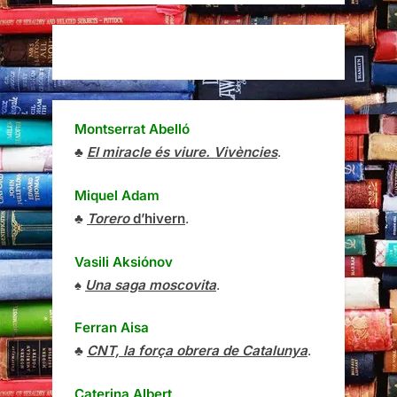
Montserrat Abelló
♣
El miracle és viure. Vivències
.
Miquel Adam
♣
Torero
d’hivern
.
Vasili Aksiónov
♠
Una saga moscovita
.
Ferran Aisa
♣
CNT, la força obrera de Catalunya
.
Caterina Albert