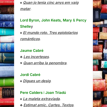
♠
Quan jo tenia cinc anys em vaig
matar
.
Lord Byron, John Keats, Mary
&
Percy
Shelle
y
♠
El mundo roto. Tres epistolarios
románticos
.
Jaume Cabré
♣
Les incerteses
.
♥
Quan arriba la penombra
.
Jordi Cabré
♠
Digues un desig
.
Pere Calders
i
Joan Triadú
♠
La maleta extraviada
.
♣
Estimat amic. Cartes. Textos
.