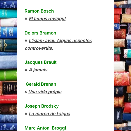
Ramon Bosch
♣
El temps revingut
.
Dolors Bramon
♣
L’islam avui. Alguns aspectes
controvertits
.
Jacques Brault
♣
À jamais
.
Gerald Brenan
♠
Una vida pròpia
.
Joseph Brodsky
♣
La marca de l’aigua
.
Marc Antoni Broggi