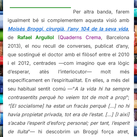
Per altra banda, farem
igualment bé si complementem aquesta visió amb
Moisès Broggi, cirurgià, l’any 104 de la seva vida
,
de
Rafael Argullol
(
Quaderns Crema
, Barcelona
2013), el nou recull de converses, publicat d’any,
que sostingué el doctor amb el filòsof entre el 2010
i el 2012, centrades —com imagino que era lògic
d’esperar, atès l’interlocutor— molt més
específicament en l’espiritualitat. En elles, a més del
seu habitual sentit comú —“
A la vida hi ha sempre
contrasentits perquè ho veiem tot de molt a prop
”;
“[El socialisme] ha estat un fracàs perquè […] no hi
havia propietat privada, tot era de l’estat. […] [I així]
s’acaba l’esperit d’esforç personal; per tant, l’esperit
de lluita
”— hi descobrim un Broggi força atret,