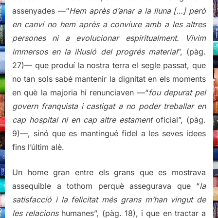
assenyades —“
Hem après d’anar a la lluna […] però
en canvi no hem après a conviure amb a les altres
persones ni a evolucionar espiritualment. Vivim
immersos en la il·lusió del progrés material
”, (pàg.
27)— que produí la nostra terra el segle passat, que
no tan sols sabé mantenir la dignitat en els moments
en què la majoria hi renunciaven —“
fou depurat pel
govern franquista i castigat a no poder treballar en
cap hospital ni en cap altre estament
oficial”, (pàg.
9)—, sinó que es mantingué fidel a les seves idees
fins l’últim alè.
Un home gran entre els grans que es mostrava
assequible a tothom perquè assegurava que “
la
satisfacció i la felicitat més grans m’han vingut de
les relacions
humanes”, (pàg. 18), i que en tractar a