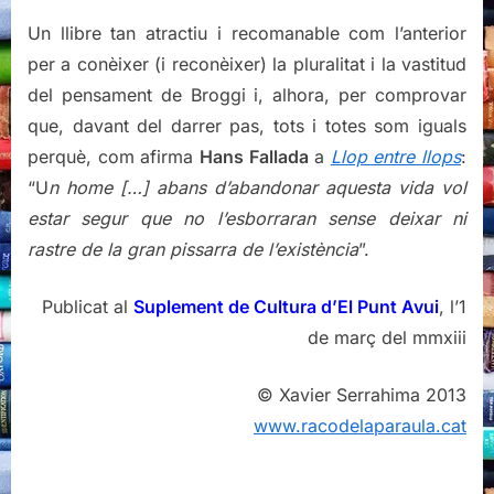
Un llibre tan atractiu i recomanable com l’anterior
per a conèixer (i reconèixer) la pluralitat i la vastitud
del pensament de Broggi i, alhora, per comprovar
que, davant del darrer pas, tots i totes som iguals
perquè, com afirma
Hans Fallada
a
Llop entre llops
:
“U
n home […] abans d’abandonar aquesta vida vol
estar segur que no l’esborraran sense deixar ni
rastre de la gran pissarra de l’existència
”.
Publicat al
Suplement de Cultura d’El Punt Avui
, l’1
de març del mmxiii
© Xavier Serrahima 2013
www.racodelaparaula.cat