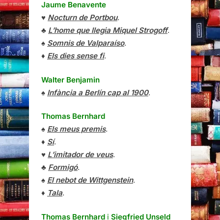
Jaume Benavente
♥
Nocturn de Portbou
.
♣
L’home que llegia Miquel Strogoff
.
♠
Somnis de Valparaíso
.
♦
Els dies sense fi
.
Walter Benjamin
♠
Infància a Berlín cap al 1900
.
Thomas Bernhard
♠
Els meus premis
.
♦
Sí
.
♥
L’imitador de veus
.
♣
Formigó
.
♠
El nebot de Wittgenstein
.
♦
Tala
.
Thomas Bernhard
i
Siegfried Unseld