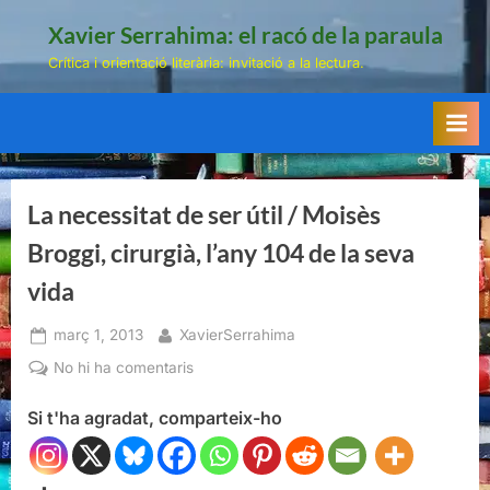
Skip
Xavier Serrahima: el racó de la paraula
to
Crítica i orientació literària: invitació a la lectura.
content
La necessitat de ser útil / Moisès
Broggi, cirurgià, l’any 104 de la seva
vida
Posted
By
març 1, 2013
XavierSerrahima
on
a
No hi ha comentaris
La
Si t'ha agradat, comparteix-ho
necessitat
de
ser