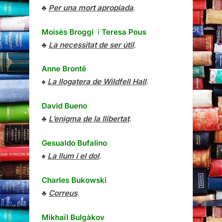
♣
Per una mort apropiada
.
Moisès Broggi
i
Teresa Pous
♣
La necessitat de ser útil
.
Anne Brontë
♠
La llogatera de Wildfell Hall
.
David Bueno
♣
L’enigma de la llibertat
.
Gesualdo Bufalino
♠
La llum i el dol
.
Charles Bukowski
♣
Correus
.
Mikhaïl Bulgàkov