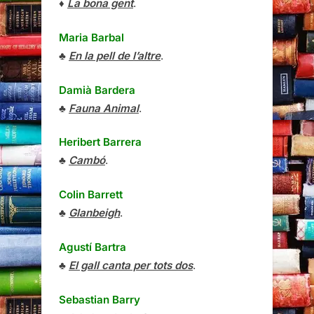
♦
La bona gent
.
Maria Barbal
♣
En la pell de l’altre
.
Damià Bardera
♣
Fauna Animal
.
Heribert Barrera
♣
Cambó
.
Colin Barrett
♣
Glanbeigh
.
Agustí Bartra
♣
El gall canta per tots dos
.
Sebastian Barry