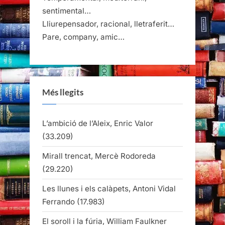
sentimental…
Lliurepensador, racional, lletraferit…
Pare, company, amic…
Més llegits
L’ambició de l’Aleix, Enric Valor
(33.209)
Mirall trencat, Mercè Rodoreda
(29.220)
Les llunes i els calàpets, Antoni Vidal
Ferrando
(17.983)
El soroll i la fúria, William Faulkner