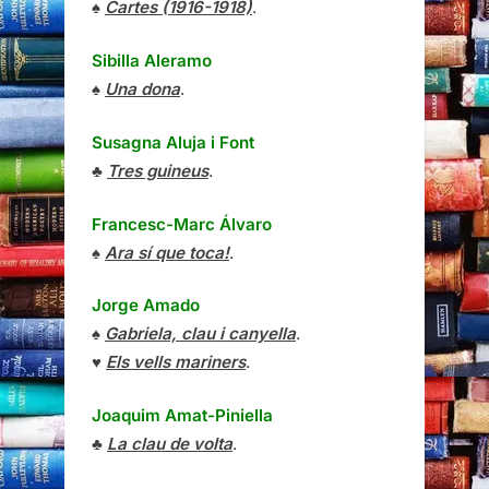
♠
Cartes (1916-1918)
.
Sibilla Aleramo
♠
Una dona
.
Susagna Aluja i Font
♣
Tres guineus
.
Francesc-Marc Álvaro
♠
Ara sí que toca!
.
Jorge Amado
♠
Gabriela, clau i canyella
.
♥
Els vells mariners
.
Joaquim Amat-Piniella
♣
La clau de volta
.