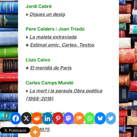
Jordi Cabré
♠
Digues un desig
.
Pere Calders
i
Joan Triadú
♠
La maleta extraviada
.
♣
Estimat amic. Cartes. Textos
.
Lluís Calvo
♣
El meridià de París
.
Carles Camps Mundó
♠
La mort i la paraula Obra poètica
(1988-2018)
.
0
Francisco Candel
Shares
♣
El gran dolor del mundo. Diarios
1944-1975
.