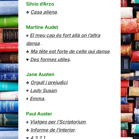
Silvio d’Arzo
♣
Casa aliena
.
Martine Audet
♠
El meu cap és fort allà on l’altra
dansa
.
♣
Ma tête est forte de celle qui danse
.
♥
Des formes utiles
.
Jane Austen
♣
Orgull i prejudici
.
♥
Lady Susan
.
♦
Emma
.
Paul Auster
♠
Viatges per l’Scriptorium
.
♣
Informe de l’interior
.
♥
4 3 2 1
.