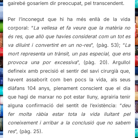
gairebé gosaríem dir preocupat, pel transcendent.
Per l’inconegut que hi ha més enllà de la vida
corporal: “
La vellesa et fa veure que la matèria no
és res, que allò que havies considerat com un tot es
va diluint i convertint en un no-res
”, (pàg. 53); “
La
mort representa un trànsit, un pas especial, que ens
provoca una por excessiva
”, (pàg. 20). Argullol
defineix amb precisió el sentir del savi cirurgià que,
havent assaborit com ben pocs la vida, als seus
diàfans 104 anys, plenament conscient que el dia
que hagi de marxar no pot estar lluny, agrairia tenir
alguna confirmació del sentit de l’existència: “
deu
fer molta ràbia estar tota la vida lluitant pel
coneixement i arribar a la conclusió que no sabem
res
”, (pàg. 25).