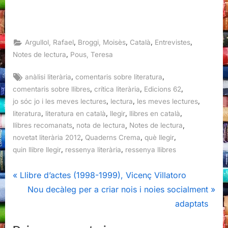
,
,
,
,
Argullol, Rafael
Broggi, Moisès
Català
Entrevistes
,
Notes de lectura
Pous, Teresa
Tags:
,
,
anàlisi literària
comentaris sobre literatura
,
,
,
comentaris sobre llibres
crítica literària
Edicions 62
,
,
,
jo sóc jo i les meves lectures
lectura
les meves lectures
,
,
,
,
literatura
literatura en català
llegir
llibres en català
,
,
,
llibres recomanats
nota de lectura
Notes de lectura
,
,
,
novetat literària 2012
Quaderns Crema
què llegir
,
,
quin llibre llegir
ressenya literària
ressenya llibres
Navegació
P
Llibre d’actes (1998-1999), Vicenç Villatoro
r
N
Nou decàleg per a criar nois i noies socialment
d'entrades
e
e
adaptats
v
x