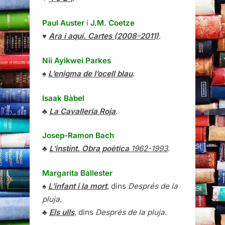
Paul Auster
i
J.M. Coetze
♥
Ara i aquí. Cartes (2008-2011)
.
Nii Ayikwei Parkes
♠
L’enigma de l’ocell blau
.
Isaak Bàbel
♣
La Cavalleria Roja
.
Josep-Ramon Bach
♣
L’instint. Obra poètica
1962-1993
.
Margarita Ballester
♠
L’infant i la mort
, dins
Després de la
pluja
.
♣
Els ulls
, dins
Després de la pluja
.