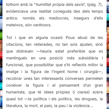
tothom amb la “
humilitat pròpia dels savis
”, (pàg. 7),
evidenciava una realitat coneguda des dels temps
antics: només els mediocres, insegurs d’ells
mateixos, són vanitosos.
Tot i que en alguna ocasió Pous abusi de les
citacions, tan reiterades, no tan sols ajuden, sinó
que distreuen —hauria estat preferible que es
mantingués en una posició més subsidiària i
funcional, que possibilitar que s’hi reflectís millor la
imatge i la figura de l’ingent home i cirurgià—,
recobrar unes tan interessants converses permeten
conèixer la figura i el pensament d’un gran
humanista, que té idees pròpies (i clares) sobre
quasi tot —la política i els polítics, les drogues, la
literatura, la mort, el país, la pau i la violència…