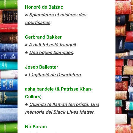
Honoré de Balzac
♣
Splendeurs et misères des
courtisanes
.
Gerbrand Bakker
♠
A dalt tot està tranquil
.
♣
Deu oques blanques
.
Josep Ballester
♠
L’agitació de l’escriptura
.
asha bandele (& Patrisse Khan-
Cullors)
♣
Cuando te llaman terrorista: Una
memoria del Black Lives Matter
.
Nir Baram