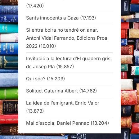
(17.420)
Sants innocents a Gaza
(17.193)
Si entra boira no tendré on anar,
Antoni Vidal Ferrando, Edicions Proa,
2022
(16.010)
Invitació a la lectura d’El quadern gris,
de Josep Pla
(15.857)
Qui sóc?
(15.209)
Solitud, Caterina Albert
(14.762)
La idea de l’emigrant, Enric Valor
(13.873)
Mal d’escola, Daniel Pennac
(13.204)