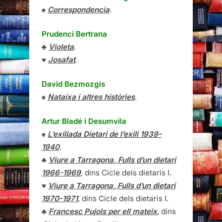
♠
Correspondencia
.
Prudenci Bertrana
♣
Violeta
.
♥
Josafat
.
David Bezmozgis
♠
Nataixa i altres històries
.
Artur Bladé i Desumvila
♠
L’exiliada Dietari de l’exili 1939-
1940
.
♣
Viure a Tarragona, Fulls d’un dietari
1966-1969
, dins Cicle dels dietaris I.
♥
Viure a Tarragona, Fulls d’un dietari
1970-1971
, dins Cicle dels dietaris I.
♣
Francesc Pujols per ell mateix
, dins