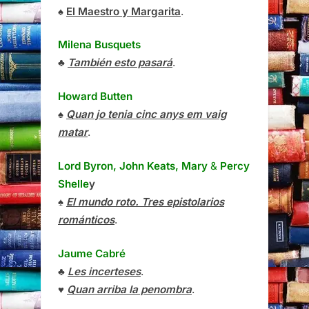
♠
El Maestro y Margarita
.
Milena Busquets
♣
También esto pasará
.
Howard Butten
♠
Quan jo tenia cinc anys em vaig
matar
.
Lord Byron, John Keats, Mary
&
Percy
Shelle
y
♠
El mundo roto. Tres epistolarios
románticos
.
Jaume Cabré
♣
Les incerteses
.
♥
Quan arriba la penombra
.