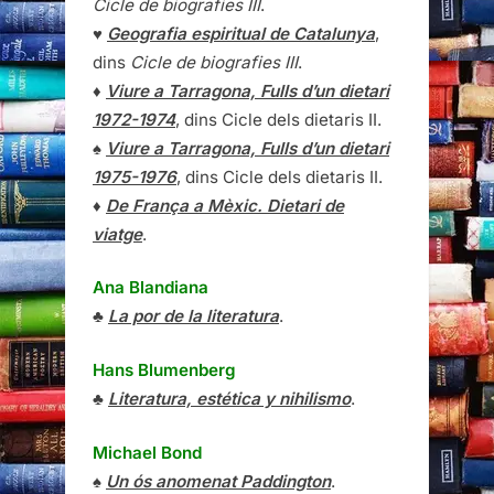
Cicle de biografies III
.
♥
Geografia espiritual de Catalunya
,
dins
Cicle de biografies III
.
♦
Viure a Tarragona, Fulls d’un dietari
1972-1974
, dins Cicle dels dietaris II.
♠
Viure a Tarragona, Fulls d’un dietari
1975-1976
, dins Cicle dels dietaris II.
♦
De França a Mèxic. Dietari de
viatge
.
Ana Blandiana
♣
La por de la literatura
.
Hans Blumenberg
♣
Literatura, estética y nihilismo
.
Michael Bond
♠
Un ós anomenat Paddington
.