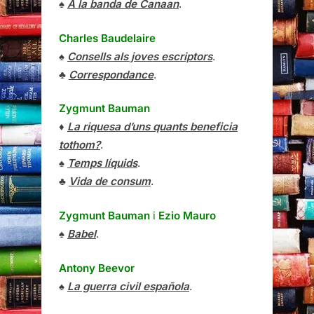
♠
A la banda de Canaan
.
Charles Baudelaire
♠
Consells als joves escriptors
.
♣
Correspondance
.
Zygmunt Bauman
♦
La riquesa d’uns quants beneficia
tothom?
.
♠
Temps líquids
.
♣
Vida de consum
.
Zygmunt Bauman
i
Ezio Mauro
♠
Babel
.
Antony Beevor
♠
La guerra civil española
.