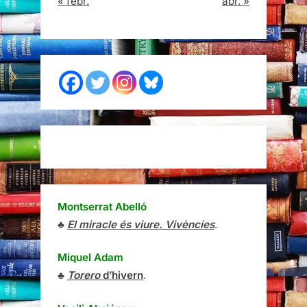
« febr.
abr. »
Montserrat Abelló
♣
El miracle és viure. Vivències
.
Miquel Adam
♣
Torero
d’hivern
.