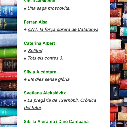
Vasili Aksiónov
♠
Una saga moscovita
.
Ferran Aisa
♣
CNT, la força obrera de Catalunya
.
Caterina Albert
♣
Solitud
.
♠
Tots els contes 3
.
Sílvia Alcàntara
♣
Els dies sense glòria
.
Svetlana Aleksiévitx
♠
La pregària de Txernòbil. Crònica
del futur
.
Sibilla Aleramo
i
Dino Campana