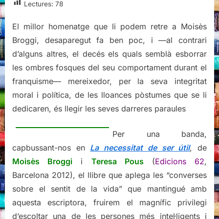
útil
Lectures:
78
/
Moisès
El millor homenatge que li podem retre a Moisès
Broggi,
Broggi, desaparegut fa ben poc, i —al contrari
cirurgià,
d’alguns altres, el decés els quals semblà esborrar
l’any
les ombres fosques del seu comportament durant el
104
de
franquisme— mereixedor, per la seva integritat
la
moral i política, de les lloances pòstumes que se li
seva
dedicaren, és llegir les seves darreres paraules
vida
Per una banda,
capbussant-nos en
La necessitat de ser útil
, de
Moisès Broggi
i
Teresa Pous
(
Edicions 62
,
Barcelona 2012), el llibre que aplega les “converses
sobre el sentit de la vida” que mantingué amb
aquesta escriptora, fruirem el magnífic privilegi
d’escoltar una de les persones més intel·ligents i