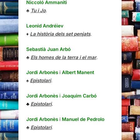
Niccoló Ammaniti
♣
Tu i Jo
.
Leonid Andréiev
♦
La història dels set penjats
.
Sebastià Juan Arbó
♣
Els homes de la terra i el mar
.
Jordi Arbonès
i
Albert Manent
♠
Epistolari
.
Jordi Arbonès
i
Joaquim Carbó
♣
Epistolari
.
Jordi Arbonès
i
Manuel de Pedrolo
♣
Epistolari
.