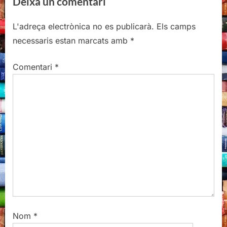
Deixa un comentari
i
t
o
P
L'adreça electrònica no es publicarà.
Els camps
u
o
necessaris estan marcats amb
*
s
s
P
t
Comentari
*
o
:
s
t
:
Nom
*