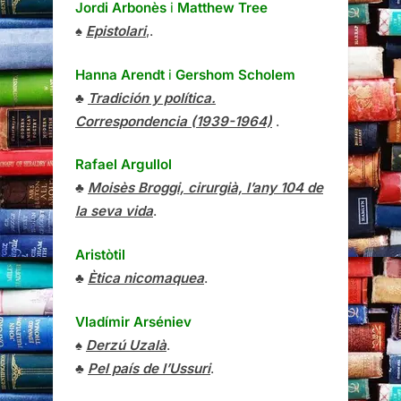
Jordi Arbonès
i
Matthew Tree
♠
Epistolari
,.
Hanna Arendt
i
Gershom Scholem
♣
Tradición y política.
Correspondencia (1939-1964)
.
Rafael Argullol
♣
Moisès Broggi, cirurgià, l’any 104 de
la seva vida
.
Aristòtil
♣
Ètica nicomaquea
.
Vladímir Arséniev
♠
Derzú Uzalà
.
♣
Pel país de l’Ussuri
.