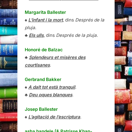
Margarita Ballester
♠
L’infant i la mort
, dins
Després de la
pluja
.
♣
Els ulls
, dins
Després de la pluja
.
Honoré de Balzac
♣
Splendeurs et misères des
courtisanes
.
Gerbrand Bakker
♠
A dalt tot està tranquil
.
♣
Deu oques blanques
.
Josep Ballester
♠
L’agitació de l’escriptura
.
asha bandele (& Patrisse Khan-