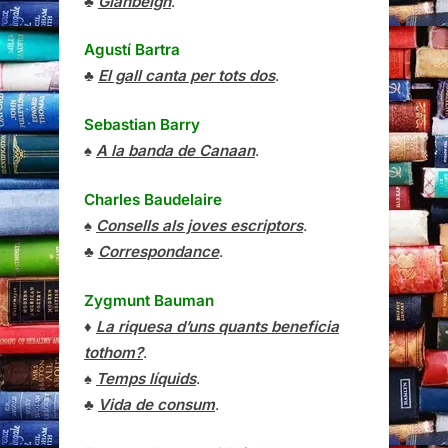
♣
Glanbeigh
.
Agustí Bartra
♣
El gall canta per tots dos
.
Sebastian Barry
♠
A la banda de Canaan
.
Charles Baudelaire
♠
Consells als joves escriptors
.
♣
Correspondance
.
Zygmunt Bauman
♦
La riquesa d’uns quants beneficia
tothom?
.
♠
Temps líquids
.
♣
Vida de consum
.