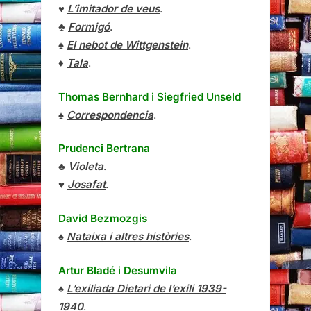
♥
L’imitador de veus
.
♣
Formigó
.
♠
El nebot de Wittgenstein
.
♦
Tala
.
Thomas Bernhard
i
Siegfried Unseld
♠
Correspondencia
.
Prudenci Bertrana
♣
Violeta
.
♥
Josafat
.
David Bezmozgis
♠
Nataixa i altres històries
.
Artur Bladé i Desumvila
♠
L’exiliada Dietari de l’exili 1939-
1940
.