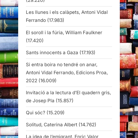
(29.220)
Les llunes i els calàpets, Antoni Vidal
Ferrando
(17.983)
El soroll i la fúria, William Faulkner
(17.420)
Sants innocents a Gaza
(17.193)
Si entra boira no tendré on anar,
Antoni Vidal Ferrando, Edicions Proa,
2022
(16.009)
Invitació a la lectura d’El quadern gris,
de Josep Pla
(15.857)
Qui sóc?
(15.209)
Solitud, Caterina Albert
(14.762)
La idea de l’emigrant, Enric Valor