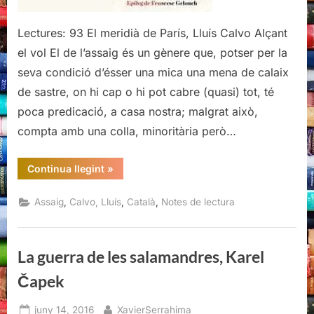
Lectures: 93 El meridià de París, Lluís Calvo Alçant
el vol El de l’assaig és un gènere que, potser per la
seva condició d’ésser una mica una mena de calaix
de sastre, on hi cap o hi pot cabre (quasi) tot, té
poca predicació, a casa nostra; malgrat això,
compta amb una colla, minoritària però…
“El
Continua llegint
»
meridià
de
París,
,
,
,
Assaig
Calvo, Lluís
Català
Notes de lectura
Lluís
Calvo”
La guerra de les salamandres, Karel
Čapek
Posted
By
juny 14, 2016
XavierSerrahima