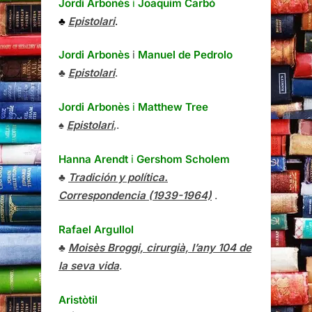
Jordi Arbonès
i
Joaquim Carbó
♣
Epistolari
.
Jordi Arbonès
i
Manuel de Pedrolo
♣
Epistolari
.
Jordi Arbonès
i
Matthew Tree
♠
Epistolari
,.
Hanna Arendt
i
Gershom Scholem
♣
Tradición y política.
Correspondencia (1939-1964)
.
Rafael Argullol
♣
Moisès Broggi, cirurgià, l’any 104 de
la seva vida
.
Aristòtil