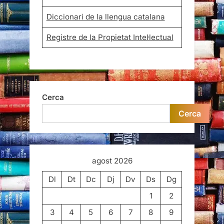
Diccionari de la llengua catalana
Registre de la Propietat Intel·lectual
Cerca
Cerca
agost 2026
Dl
Dt
Dc
Dj
Dv
Ds
Dg
1
2
3
4
5
6
7
8
9