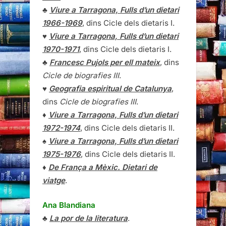
♣
Viure a Tarragona, Fulls d’un dietari
1966-1969
, dins Cicle dels dietaris I.
♥
Viure a Tarragona, Fulls d’un dietari
1970-1971
, dins Cicle dels dietaris I.
♣
Francesc Pujols per ell mateix
, dins
Cicle de biografies III
.
♥
Geografia espiritual de Catalunya
,
dins
Cicle de biografies III
.
♦
Viure a Tarragona, Fulls d’un dietari
1972-1974
, dins Cicle dels dietaris II.
♠
Viure a Tarragona, Fulls d’un dietari
1975-1976
, dins Cicle dels dietaris II.
♦
De França a Mèxic. Dietari de
viatge
.
Ana Blandiana
♣
La por de la literatura
.