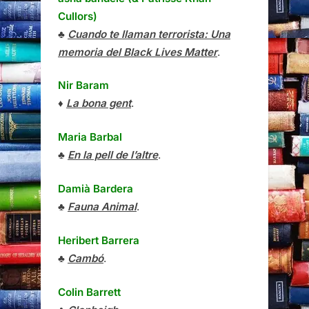
Cullors)
♣
Cuando te llaman terrorista: Una
memoria del Black Lives Matter
.
Nir Baram
♦
La bona gent
.
Maria Barbal
♣
En la pell de l’altre
.
Damià Bardera
♣
Fauna Animal
.
Heribert Barrera
♣
Cambó
.
Colin Barrett