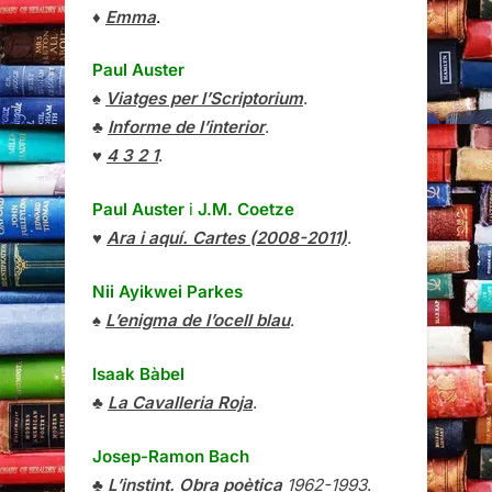
♦
Emma
.
Paul Auster
♠
Viatges per l’Scriptorium
.
♣
Informe de l’interior
.
♥
4 3 2 1
.
Paul Auster
i
J.M. Coetze
♥
Ara i aquí. Cartes (2008-2011)
.
Nii Ayikwei Parkes
♠
L’enigma de l’ocell blau
.
Isaak Bàbel
♣
La Cavalleria Roja
.
Josep-Ramon Bach
♣
L’instint. Obra poètica
1962-1993
.