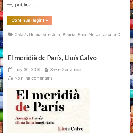
—, publicat…
“Cala
Continua llegint
»
foc
als
ossos,
,
,
,
Català
Notes de lectura
Poesia
Pons Alorda, Jaume C.
Jaume
C.
Pons
Alorda”
El meridià de París, Lluís Calvo
Posted
By
juny 30, 2016
XavierSerrahima
on
a
No hi ha comentaris
El
meridià
de
París,
Lluís
Calvo