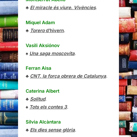
♣
El miracle és viure. Vivències
.
Miquel Adam
♣
Torero
d’hivern
.
Vasili Aksiónov
♠
Una saga moscovita
.
Ferran Aisa
♣
CNT, la força obrera de Catalunya
.
Caterina Albert
♣
Solitud
.
♠
Tots els contes 3
.
Sílvia Alcàntara
♣
Els dies sense glòria
.