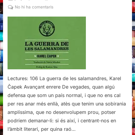
on
a
No hi ha comentaris
La
guerra
de
les
salamandres,
Karel
Čapek
Lectures: 106 La guerra de les salamandres, Karel
Čapek Avançant enrere De vegades, quan algú
defensa que som un país normal, i que no ens cal
per res anar més enllà, atès que tenim una sobirania
amplíssima, que no desenvolupem prou, potser
podríem demanar-li: si és així, i centrant-nos en
l’àmbit literari, per quina raó…