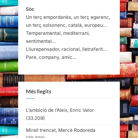
les
Sóc
Un terç empordanès, un terç egarenc,
entrades
un terç solsonenc, català, europeu…
Temperamental, mediterrani,
sentimental…
Lliurepensador, racional, lletraferit…
Pare, company, amic…
Més llegits
L’ambició de l’Aleix, Enric Valor
(33.209)
Mirall trencat, Mercè Rodoreda