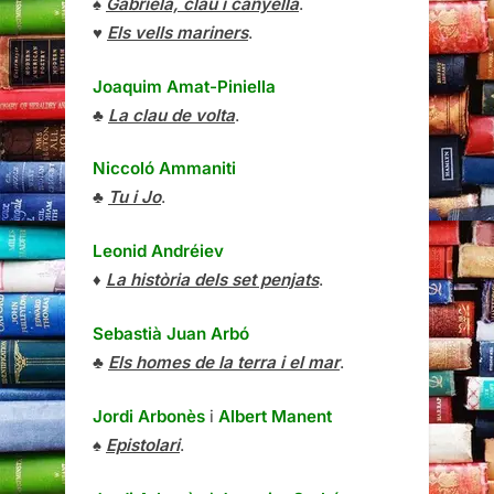
♠
Gabriela, clau i canyella
.
♥
Els vells mariners
.
Joaquim Amat-Piniella
♣
La clau de volta
.
Niccoló Ammaniti
♣
Tu i Jo
.
Leonid Andréiev
♦
La història dels set penjats
.
Sebastià Juan Arbó
♣
Els homes de la terra i el mar
.
Jordi Arbonès
i
Albert Manent
♠
Epistolari
.