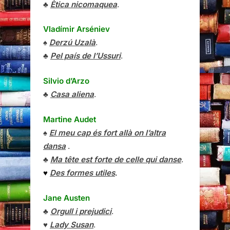
♣
Ètica nicomaquea
.
Vladímir Arséniev
♠
Derzú Uzalà
.
♣
Pel país de l’Ussuri
.
Silvio d’Arzo
♣
Casa aliena
.
Martine Audet
♠
El meu cap és fort allà on l’altra
dansa
.
♣
Ma tête est forte de celle qui danse
.
♥
Des formes utiles
.
Jane Austen
♣
Orgull i prejudici
.
♥
Lady Susan
.