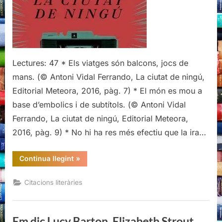
ciutat
de
ningú,
Antoni
Vidal
Lectures: 47 * Els viatges són balcons, jocs de
Ferrando
(1)
mans. (© Antoni Vidal Ferrando, La ciutat de ningú,
Editorial Meteora, 2016, pàg. 7) * El món es mou a
base d’embolics i de subtítols. (© Antoni Vidal
Ferrando, La ciutat de ningú, Editorial Meteora,
2016, pàg. 9) * No hi ha res més efectiu que la ira…
“Citacions
Continua llegint
»
literàries
de
La
Citacions literàries
ciutat
de
ningú,
Antoni
Vidal
Em dic Lucy Barton, Elizabeth Strout
Ferrando