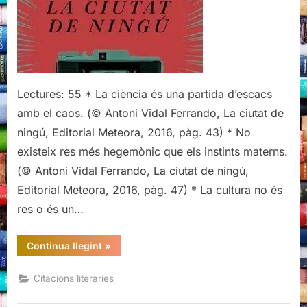
ciutat
de
ningú,
Antoni
Vidal
Lectures: 55 * La ciència és una partida d’escacs
Ferrando
(2)
amb el caos. (© Antoni Vidal Ferrando, La ciutat de
ningú, Editorial Meteora, 2016, pàg. 43) * No
existeix res més hegemònic que els instints materns.
(© Antoni Vidal Ferrando, La ciutat de ningú,
Editorial Meteora, 2016, pàg. 47) * La cultura no és
res o és un…
“Citacions
Continua llegint
»
literàries
de
La
Citacions literàries
ciutat
de
ningú,