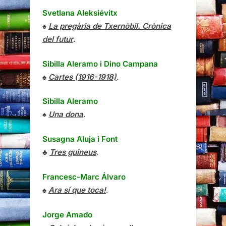
Svetlana Aleksiévitx
♠
La pregària de Txernòbil. Crònica
del futur
.
Sibilla Aleramo
i
Dino Campana
♠
Cartes (1916-1918)
.
Sibilla Aleramo
♠
Una dona
.
Susagna Aluja i Font
♣
Tres guineus
.
Francesc-Marc Álvaro
♠
Ara sí que toca!
.
Jorge Amado