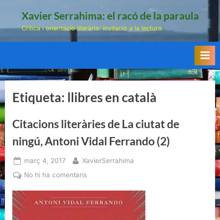
Skip
Xavier Serrahima: el racó de la paraula
to
Crítica i orientació literària: invitació a la lectura.
content
Etiqueta:
llibres en català
Citacions literàries de La ciutat de
ningú, Antoni Vidal Ferrando (2)
Posted
By
març 4, 2017
XavierSerrahima
on
a
No hi ha comentaris
Citacions
literàries
de
La