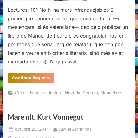
Lectures: 101 No hi ha murs infranquejables El
primer que hauríem de fer quan una editorial —i,
més encara, si és valenciana— decideix publicar un
llibre de Manuel de Pedrolo és congratular-nos-en:
per raons que seria llarg de relatar (i que ben poc
tenen a veure amb criteris literaris, sinó més aviat
mercadotècnics), l’any passat…
“Acte
Continua llegint
»
de
violència,
Manuel
,
,
,
Català
Notes de lectura
Novel·la
Pedrolo, Manuel de
de
Pedrolo”
Mare nit, Kurt Vonnegut
Posted
By
octubre 20, 2014
XavierSerrahima
on
a