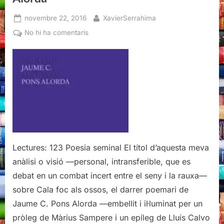
Posted
By
novembre 22, 2016
XavierSerrahima
on
a
No hi ha comentaris
Cala
foc
als
ossos,
Jaume
C.
Pons
Alorda
Lectures: 123 Poesia seminal El títol d’aquesta meva
anàlisi o visió —personal, intransferible, que es
debat en un combat incert entre el seny i la rauxa—
sobre Cala foc als ossos, el darrer poemari de
Jaume C. Pons Alorda —embellit i il·luminat per un
pròleg de Màrius Sampere i un epíleg de Lluís Calvo