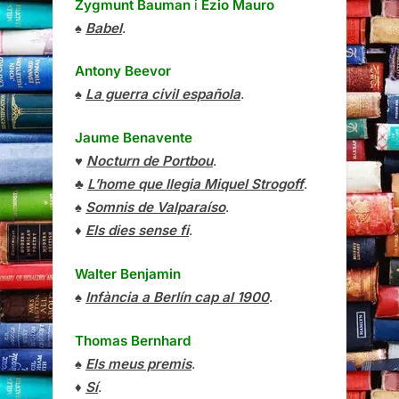
Zygmunt Bauman
i
Ezio Mauro
♠
Babel
.
Antony Beevor
♠
La guerra civil española
.
Jaume Benavente
♥
Nocturn de Portbou
.
♣
L’home que llegia Miquel Strogoff
.
♠
Somnis de Valparaíso
.
♦
Els dies sense fi
.
Walter Benjamin
♠
Infància a Berlín cap al 1900
.
Thomas Bernhard
♠
Els meus premis
.
♦
Sí
.