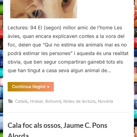
Lectures: 94 El (segon) millor amic de l’home Les
àvies, quan encara explicaven contes a la vora del
foc, deien que “Qui no estima els animals mai es no
podrà estimar les persones” i aquesta és una realitat
obvia, que ben segur compartiran gairebé tots els
que han tingut a casa seva algun animal de…
“El
Continua llegint
»
meu
gat
Autíčko,
,
,
,
Català
Hrabal, Bohumil
Notes de lectura
Novel·la
Bohumil
Hrabal”
Cala foc als ossos, Jaume C. Pons
Alorda