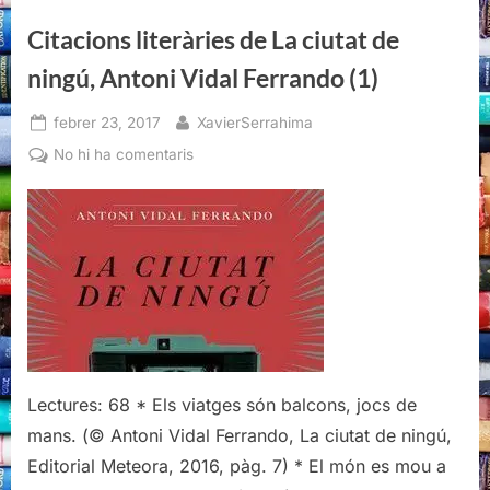
Antoni
Vidal
Citacions literàries de La ciutat de
Ferrando
(2)”
ningú, Antoni Vidal Ferrando (1)
Posted
By
febrer 23, 2017
XavierSerrahima
on
a
No hi ha comentaris
Citacions
literàries
de
La
ciutat
de
ningú,
Antoni
Vidal
Lectures: 68 * Els viatges són balcons, jocs de
Ferrando
(1)
mans. (© Antoni Vidal Ferrando, La ciutat de ningú,
Editorial Meteora, 2016, pàg. 7) * El món es mou a