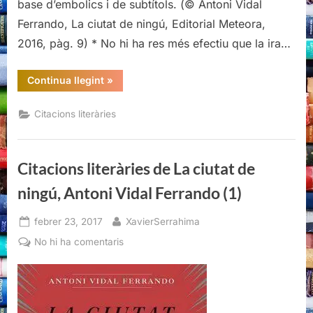
base d’embolics i de subtítols. (© Antoni Vidal
Ferrando, La ciutat de ningú, Editorial Meteora,
2016, pàg. 9) * No hi ha res més efectiu que la ira…
“Citacions
Continua llegint
»
literàries
de
La
Citacions literàries
ciutat
de
ningú,
Antoni
Vidal
Citacions literàries de La ciutat de
Ferrando
(1)”
ningú, Antoni Vidal Ferrando (1)
Posted
By
febrer 23, 2017
XavierSerrahima
on
a
No hi ha comentaris
Citacions
literàries
de
La