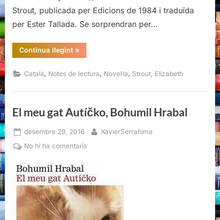
Strout, publicada per Edicions de 1984 i traduïda
per Ester Tallada. Se sorprendran per…
“Em
Continua llegint
»
dic
Lucy
Barton,
,
,
,
Català
Notes de lectura
Novel·la
Strout, Elizabeth
Elizabeth
Strout”
El meu gat Autíčko, Bohumil Hrabal
Posted
By
desembre 29, 2016
XavierSerrahima
on
a
No hi ha comentaris
El
meu
gat
Autíčko,
Bohumil
Hrabal