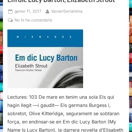
(1)”
Posted
By
gener 11, 2017
XavierSerrahima
on
a
No hi ha comentaris
Em
dic
Lucy
Barton,
Elizabeth
Strout
Lectures: 103 De mare en tenim una sola Els qui
hagin llegit —i gaudit— Els germans Burgess i,
sobretot, Olive Kitteridge, segurament se sobtaran
força, en endinsar-se en Em dic Lucy Barton (My
Name Is Lucy Barton), la darrera novel·la d’Elisabeth