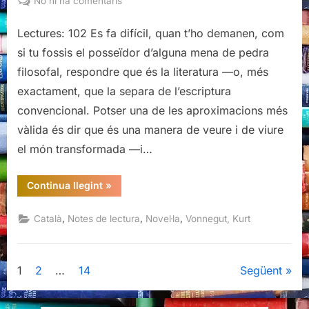
No hi ha comentaris
Mare
nit,
Lectures: 102 Es fa difícil, quan t’ho demanen, com
Kurt
si tu fossis el posseïdor d’alguna mena de pedra
Vonnegut
filosofal, respondre que és la literatura —o, més
exactament, que la separa de l’escriptura
convencional. Potser una de les aproximacions més
vàlida és dir que és una manera de veure i de viure
el món transformada —i…
“Mare
Continua llegint
»
nit,
Kurt
Vonnegut”
,
,
,
Català
Notes de lectura
Novel·la
Vonnegut, Kurt
Paginació
1
2
…
14
Següent
de