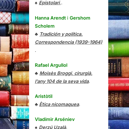
♠
Epistolari
,.
Hanna Arendt
i
Gershom
Scholem
♣
Tradición y política.
Correspondencia (1939-1964)
.
Rafael Argullol
♣
Moisès Broggi, cirurgià,
l’any 104 de la seva vida
.
Aristòtil
♣
Ètica nicomaquea
.
Vladímir Arséniev
♠
Derzú Uzalà
.