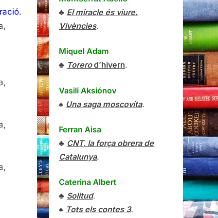
ració.
♣
El miracle és viure.
a,
Vivències
.
Miquel Adam
♣
Torero
d’hivern
.
a,
Vasili Aksiónov
♠
Una saga moscovita
.
a,
Ferran Aisa
♣
CNT, la força obrera de
Catalunya
.
a,
Caterina Albert
♣
Solitud
.
♠
Tots els contes 3
.