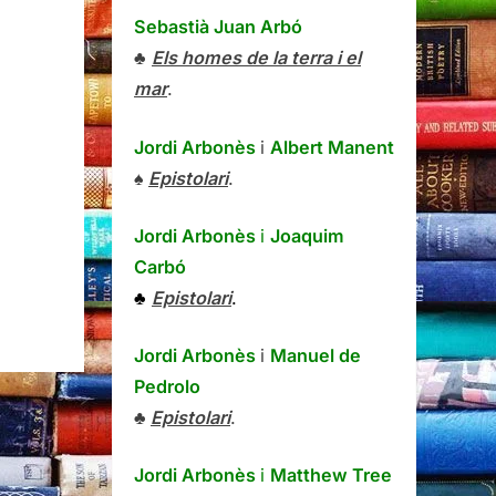
Sebastià Juan Arbó
♣
Els homes de la terra i el
mar
.
Jordi Arbonès
i
Albert Manent
♠
Epistolari
.
Jordi Arbonès
i
Joaquim
Carbó
♣
Epistolari
.
Jordi Arbonès
i
Manuel de
Pedrolo
♣
Epistolari
.
Jordi Arbonès
i
Matthew Tree