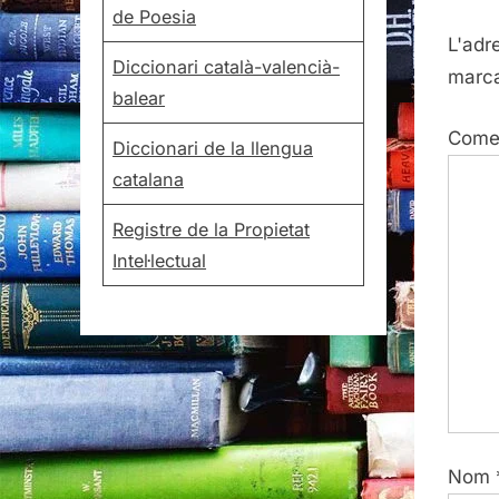
de Poesia
o
L'adr
u
Diccionari català-valencià-
marc
s
balear
P
Come
Diccionari de la llengua
o
catalana
s
t
Registre de la Propietat
:
Intel·lectual
Nom