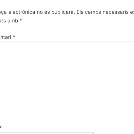
o
eça electrònica no es publicarà.
Els camps necessaris e
s
ats amb
*
t
:
ntari
*
*