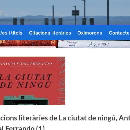
es i títols
Citacions literàries
Oxímorons
Contacte
cions literàries de La ciutat de ningú, An
l Ferrando (1)