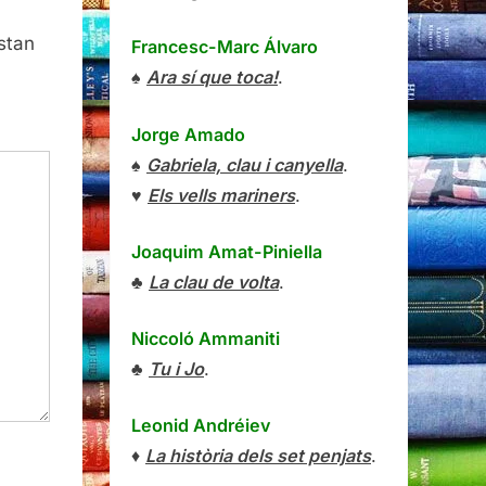
stan
Francesc-Marc Álvaro
♠
Ara sí que toca!
.
Jorge Amado
♠
Gabriela, clau i canyella
.
♥
Els vells mariners
.
Joaquim Amat-Piniella
♣
La clau de volta
.
Niccoló Ammaniti
♣
Tu i Jo
.
Leonid Andréiev
♦
La història dels set penjats
.