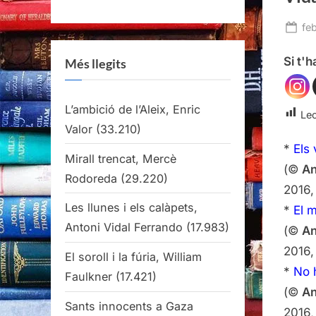
Po
fe
on
Si t'
Més llegits
L’ambició de l’Aleix, Enric
Lec
Valor
(33.210)
*
Els
Mirall trencat, Mercè
(©
An
Rodoreda
(29.220)
2016,
Les llunes i els calàpets,
*
El 
Antoni Vidal Ferrando
(17.983)
(©
An
2016,
El soroll i la fúria, William
*
No h
Faulkner
(17.421)
(©
An
Sants innocents a Gaza
2016,