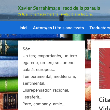
Skip
Xavier Serrahima: el racó de la paraula
to
Crítica i orientació literària: invitació a la lectura.
content
Inici
Autors/es i títols analitzats
Traductors/
Sóc
Un terç empordanès, un terç
egarenc, un terç solsonenc,
català, europeu…
Temperamental, mediterrani,
sentimental…
Lliurepensador, racional,
lletraferit…
Cita
Pare, company, amic…
Vida