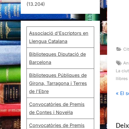
(13.204)
Associació d'Escriptors en
Llengua Catalana
Cit
Biblioteques Diputació de
Barcelona
Ta
An
La ciu
Biblioteques Públiques de
llibre
Girona, Tarragona i Terres
de l'Ebre
Nav
P
El s
r
Convocatòries de Premis
d'e
e
de Contes i Novel·la
v
Deix
Convocatòries de Premis
i