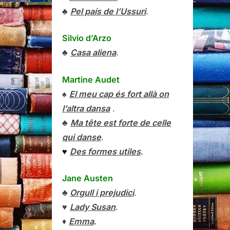
♣
Pel país de l’Ussuri
.
Silvio d’Arzo
♣
Casa aliena
.
Martine Audet
♠
El meu cap és fort allà on
l’altra dansa
.
♣
Ma tête est forte de celle
qui danse
.
♥
Des formes utiles
.
Jane Austen
♣
Orgull i prejudici
.
♥
Lady Susan
.
♦
Emma
.