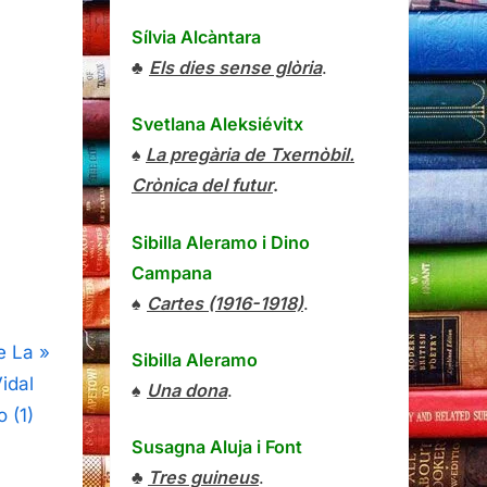
Sílvia Alcàntara
♣
Els dies sense glòria
.
Svetlana Aleksiévitx
♠
La pregària de Txernòbil.
Crònica del futur
.
Sibilla Aleramo
i
Dino
Campana
♠
Cartes (1916-1918)
.
de La
Sibilla Aleramo
idal
♠
Una dona
.
 (1)
Susagna Aluja i Font
♣
Tres guineus
.