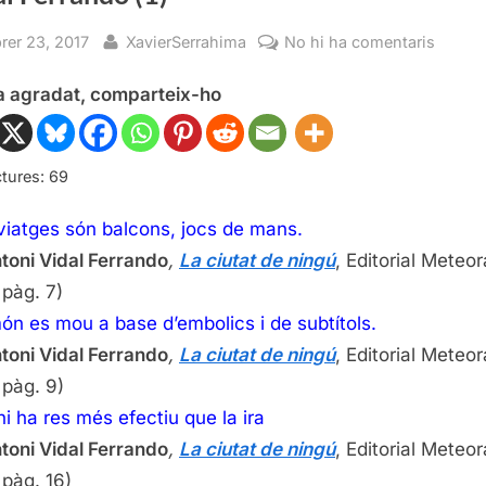
sted
By
a
brer 23, 2017
XavierSerrahima
No hi ha comentaris
Citaci
ha agradat, comparteix-ho
literàri
de
La
ciutat
tures:
69
de
 viatges són balcons, jocs de mans.
ningú,
Antoni
toni Vidal Ferrando
,
La ciutat de ningú
, Editorial Meteor
Vidal
 pàg. 7)
Ferran
món es mou a base d’embolics i de subtítols.
(1)
toni Vidal Ferrando
,
La ciutat de ningú
, Editorial Meteor
 pàg. 9)
i ha res més efectiu que la ira
toni Vidal Ferrando
,
La ciutat de ningú
, Editorial Meteor
 pàg. 16)