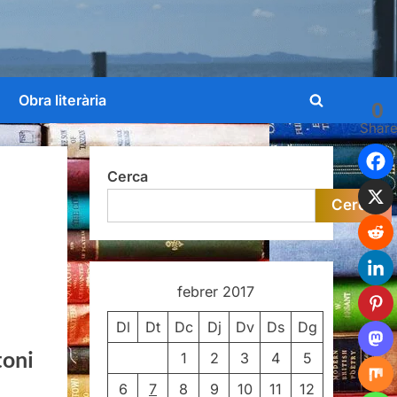
Obra literària
0
Toggle
Shar
search
form
Cerca
Cerca
febrer 2017
Dl
Dt
Dc
Dj
Dv
Ds
Dg
toni
1
2
3
4
5
6
7
8
9
10
11
12