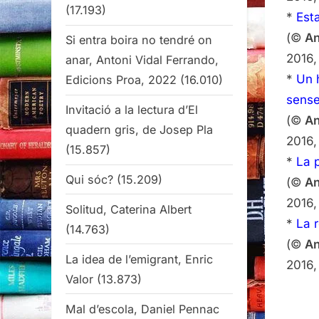
(17.193)
*
Esta
(©
An
Si entra boira no tendré on
2016,
anar, Antoni Vidal Ferrando,
*
Un 
Edicions Proa, 2022
(16.010)
sense
Invitació a la lectura d’El
(©
An
quadern gris, de Josep Pla
2016,
(15.857)
*
La p
Qui sóc?
(15.209)
(©
An
2016,
Solitud, Caterina Albert
*
La r
(14.763)
(©
An
La idea de l’emigrant, Enric
2016,
Valor
(13.873)
Mal d’escola, Daniel Pennac