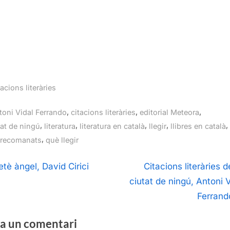
acions literàries
gs:
,
,
,
toni Vidal Ferrando
citacions literàries
editorial Meteora
,
,
,
,
,
tat de ningú
literatura
literatura en català
llegir
llibres en català
,
s recomanats
què llegir
egació
N
etè àngel, David Cirici
Citacions literàries 
e
ciutat de ningú, Antoni V
ntrades
x
Ferrando
t
a un comentari
P