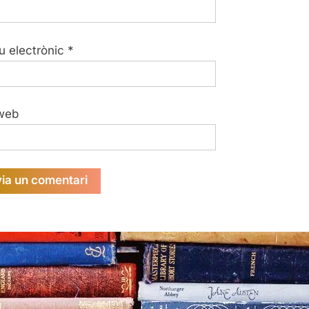
u electrònic
*
web