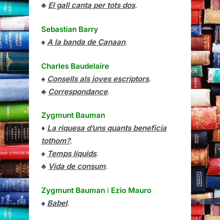
♣
El gall canta per tots dos
.
Sebastian Barry
♠
A la banda de Canaan
.
Charles Baudelaire
♠
Consells als joves escriptors
.
♣
Correspondance
.
Zygmunt Bauman
♦
La riquesa d’uns quants beneficia
tothom?
.
♠
Temps líquids
.
♣
Vida de consum
.
Zygmunt Bauman
i
Ezio Mauro
♠
Babel
.