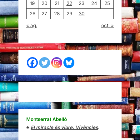
19
20
21
22
23
24
25
26
27
28
29
30
« ag.
oct. »
Montserrat Abelló
♣
El miracle és viure. Vivències
.