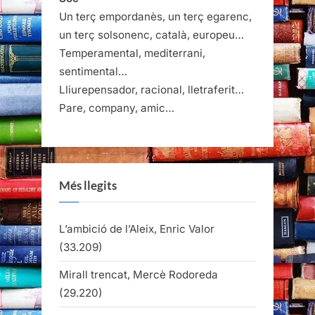
Un terç empordanès, un terç egarenc,
un terç solsonenc, català, europeu…
Temperamental, mediterrani,
sentimental…
Lliurepensador, racional, lletraferit…
Pare, company, amic…
Més llegits
L’ambició de l’Aleix, Enric Valor
(33.209)
Mirall trencat, Mercè Rodoreda
(29.220)