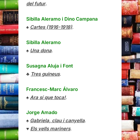
del futur
.
Sibilla Aleramo
i
Dino Campana
♠
Cartes (1916-1918)
.
Sibilla Aleramo
♠
Una dona
.
Susagna Aluja i Font
♣
Tres guineus
.
Francesc-Marc Álvaro
♠
Ara sí que toca!
.
Jorge Amado
♠
Gabriela, clau i canyella
.
♥
Els vells mariners
.