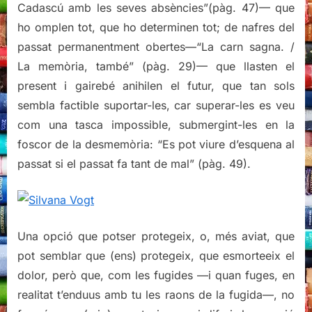
Cadascú amb les seves absències”(pàg. 47)— que
ho omplen tot, que ho determinen tot; de nafres del
passat permanentment obertes—“La carn sagna. /
La memòria, també” (pàg. 29)— que llasten el
present i gairebé anihilen el futur, que tan sols
sembla factible suportar-les, car superar-les es veu
com una tasca impossible, submergint-les en la
foscor de la desmemòria: “Es pot viure d’esquena al
passat si el passat fa tant de mal” (pàg. 49).
Una opció que potser protegeix, o, més aviat, que
pot semblar que (ens) protegeix, que esmorteeix el
dolor, però que, com les fugides —i quan fuges, en
realitat t’enduus amb tu les raons de la fugida—, no