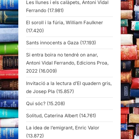
Les llunes i els calàpets, Antoni Vidal
Ferrando
(17.981)
El soroll i la fúria, William Faulkner
(17.420)
Sants innocents a Gaza
(17.193)
Si entra boira no tendré on anar,
Antoni Vidal Ferrando, Edicions Proa,
2022
(16.009)
Invitació a la lectura d’El quadern gris,
de Josep Pla
(15.857)
Qui sóc?
(15.208)
Solitud, Caterina Albert
(14.761)
La idea de l’emigrant, Enric Valor
(13.872)