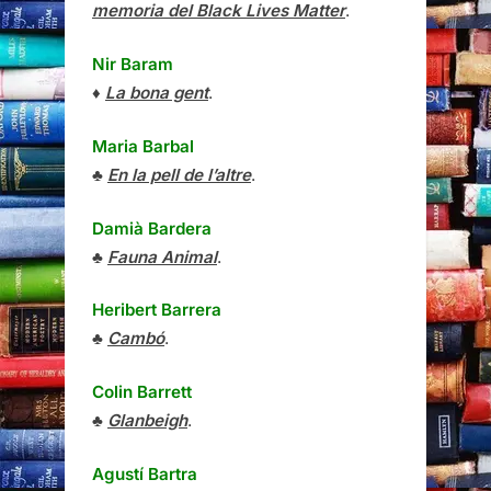
memoria del Black Lives Matter
.
Nir Baram
♦
La bona gent
.
Maria Barbal
♣
En la pell de l’altre
.
Damià Bardera
♣
Fauna Animal
.
Heribert Barrera
♣
Cambó
.
Colin Barrett
♣
Glanbeigh
.
Agustí Bartra