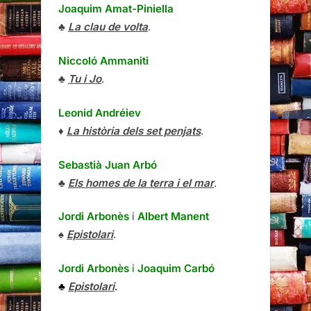
Joaquim Amat-Piniella
♣
La clau de volta
.
Niccoló Ammaniti
♣
Tu i Jo
.
Leonid Andréiev
♦
La història dels set penjats
.
Sebastià Juan Arbó
♣
Els homes de la terra i el mar
.
Jordi Arbonès
i
Albert Manent
♠
Epistolari
.
Jordi Arbonès
i
Joaquim Carbó
♣
Epistolari
.