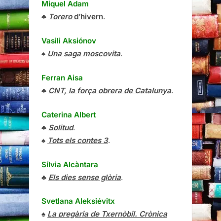
Miquel Adam
♣
Torero
d’hivern
.
Vasili Aksiónov
♠
Una saga moscovita
.
Ferran Aisa
♣
CNT, la força obrera de Catalunya
.
Caterina Albert
♣
Solitud
.
♠
Tots els contes 3
.
Sílvia Alcàntara
♣
Els dies sense glòria
.
Svetlana Aleksiévitx
♠
La pregària de Txernòbil. Crònica