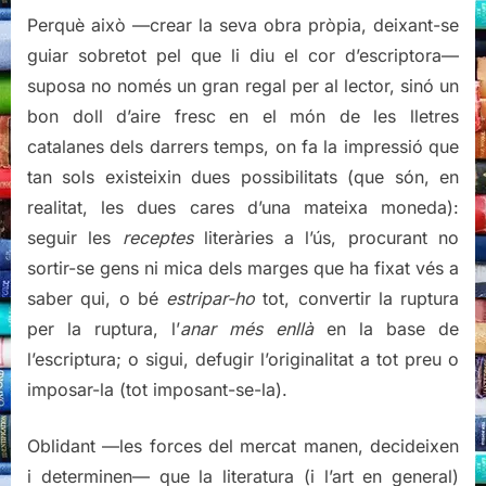
Perquè això —crear la seva obra pròpia, deixant-se
guiar sobretot pel que li diu el cor d’escriptora—
suposa no només un gran regal per al lector, sinó un
bon doll d’aire fresc en el món de les lletres
catalanes dels darrers temps, on fa la impressió que
tan sols existeixin dues possibilitats (que són, en
realitat, les dues cares d’una mateixa moneda):
seguir les
receptes
literàries a l’ús, procurant no
sortir-se gens ni mica dels marges que ha fixat vés a
saber qui, o bé
estripar-ho
tot, convertir la ruptura
per la ruptura, l’
anar més enllà
en la base de
l’escriptura; o sigui, defugir l’originalitat a tot preu o
imposar-la (tot imposant-se-la).
Oblidant —les forces del mercat manen, decideixen
i determinen— que la literatura (i l’art en general)