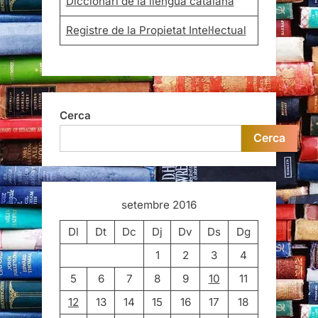
Diccionari de la llengua catalana
Registre de la Propietat Intel·lectual
Cerca
Cerca
setembre 2016
Dl
Dt
Dc
Dj
Dv
Ds
Dg
1
2
3
4
5
6
7
8
9
10
11
12
13
14
15
16
17
18