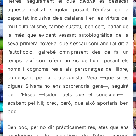
lletres, segurament el que
caldria
és destacar
aquesta realitat singular, posant l’èmfasi en la
capacitat inclusiva dels catalans i en les virtuts del
multiculturalisme; també
caldria
, ben cert, parlar de
la més que evident vessant autobiogràfica de la
seva primera novel·la, que s’escau com anell al dit a
l’autoficció, gairebé omnipresent des de fa un
temps, així com oferir un xic de llum, posant els
noms i cognoms reals als personatges del llibre,
començant per la protagonista, Vera —que si es
digués Silvana no ens sorprendria gens—, seguint
per l’Eliseu —Isidor, pels que el coneixien— i
acabant pel Nil; crec, però, que això aportaria ben
poc.
Ben poc, per no dir pràcticament res, atès que ens
quedaríem a la superfície de l’obra, perquè