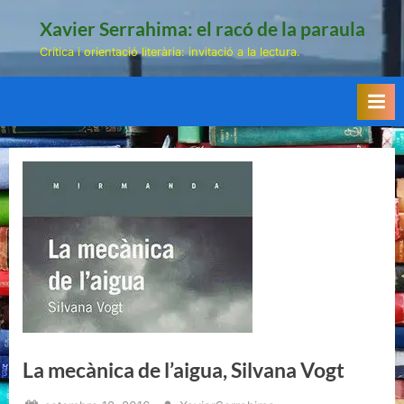
Skip
Xavier Serrahima: el racó de la paraula
to
Crítica i orientació literària: invitació a la lectura.
content
La mecànica de l’aigua, Silvana Vogt