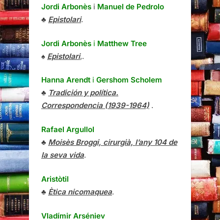
Jordi Arbonès
i
Manuel de Pedrolo
♣
Epistolari
.
Jordi Arbonès
i
Matthew Tree
♠
Epistolari
,.
Hanna Arendt
i
Gershom Scholem
♣
Tradición y política.
Correspondencia (1939-1964)
.
Rafael Argullol
♣
Moisès Broggi, cirurgià, l’any 104 de
la seva vida
.
Aristòtil
♣
Ètica nicomaquea
.
Vladímir Arséniev