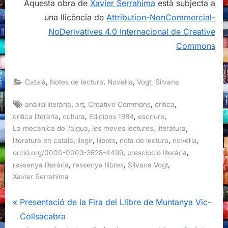
Aquesta obra de
Xavier Serrahima
està subjecta a
una llicència de
Attribution-NonCommercial-
NoDerivatives 4.0 Internacional de Creative
Commons
,
,
,
Català
Notes de lectura
Novel·la
Vogt, Silvana
Tags:
,
,
,
,
anàlisi literària
art
Creative Commons
crítica
,
,
,
,
crítica literària
cultura
Edicions 1984
escriure
,
,
,
La mecànica de l’aigua
les meves lectures
literatura
,
,
,
,
,
literatura en català
llegir
llibres
nota de lectura
novel·la
,
,
orcid.org/0000-0003-3528-4499
prescipció literària
,
,
,
ressenya literària
ressenya llibres
Silvana Vogt
Xavier Serrahima
Navegació
P
Presentació de la Fira del Llibre de Muntanya Vic-
r
Collsacabra
d'entrades