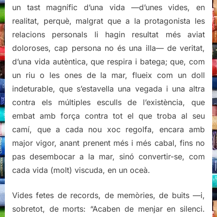
un tast magnífic d’una vida —d’unes vides, en
realitat, perquè, malgrat que a la protagonista les
relacions personals li hagin resultat més aviat
doloroses, cap persona no és una illa— de veritat,
d’una vida autèntica, que respira i batega; que, com
un riu o les ones de la mar, flueix com un doll
indeturable, que s’estavella una vegada i una altra
contra els múltiples esculls de l’existència, que
embat amb força contra tot el que troba al seu
camí, que a cada nou xoc regolfa, encara amb
major vigor, anant prenent més i més cabal, fins no
pas desembocar a la mar, sinó convertir-se, com
cada vida (molt) viscuda, en un oceà.
Vides fetes de records, de memòries, de buits —i,
sobretot, de morts: “Acaben de menjar en silenci.