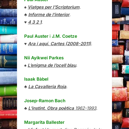
♠
Viatges per l’Scriptorium
.
♣
Informe de l’interior
.
♥
4 3 2 1
.
Paul Auster
i
J.M. Coetze
♥
Ara i aquí. Cartes (2008-2011)
.
Nii Ayikwei Parkes
♠
L’enigma de l’ocell blau
.
Isaak Bàbel
♣
La Cavalleria Roja
.
Josep-Ramon Bach
♣
L’instint. Obra poètica
1962-1993
.
Margarita Ballester