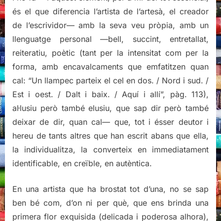
és el que diferencia l’artista de l’artesà, el creador
de l’escrividor— amb la seva veu pròpia, amb un
llenguatge personal —bell, succint, entretallat,
reiteratiu, poètic (tant per la intensitat com per la
forma, amb encavalcaments que emfatitzen quan
cal: “Un llampec parteix el cel en dos. / Nord i sud. /
Est i oest. / Dalt i baix. / Aquí i allí”, pàg. 113),
al·lusiu però també elusiu, que sap dir però també
deixar de dir, quan cal— que, tot i ésser deutor i
hereu de tants altres que han escrit abans que ella,
la individualitza, la converteix en immediatament
identificable, en creïble, en autèntica.
En una artista que ha brostat tot d’una, no se sap
ben bé com, d’on ni per què, que ens brinda una
primera flor exquisida (delicada i poderosa alhora),