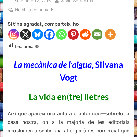
Posted
By
setembre 12, 2016
XavierSerrahima
on
a
No hi ha comentaris
La
Si t'ha agradat, comparteix-ho
mecànica
de
l’aigua,
Silvana
Lectures:
99
Vogt
La mecànica de l’aigua
, Silvana
Vogt
La vida en(tre) lletres
Així que apareix una autora o autor nou—sobretot a
casa nostra, on a la majoria de les editorials
acostumen a sentir una al·lèrgia (més comercial que