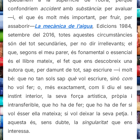
confondríem
accident
amb
substància
: per avaluar
—i, el que és molt més important, per fruir, per
assaborir—
La mecànica de l’aigua
, Edicions 1984,
setembre del 2016, totes aquestes circumstàncies
són del tot secundàries, per no dir irrellevants; el
que, segons el meu parer, és fonamental o essencial
és el llibre mateix, el fet que ens descobreix una
autora que, per damunt de tot, sap escriure —i molt
bé: que no tan sols sap
què
vol escriure, sinó
com
ho vol fer; o, més exactament, com li diu el seu
instint interior, la seva força artística, pròpia i
intransferible, que ho ha de fer; que ho ha de fer si
vol ésser ella mateixa; si vol deixar la seva petja. I
aquesta és, sens dubte, la
singularitat
que ens
interessa.