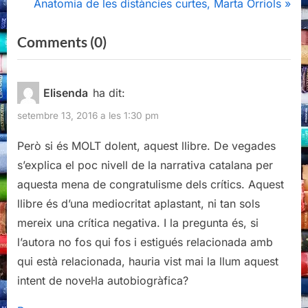
e
N
Anatomia de les distàncies curtes, Marta Orriols
v
e
on
Comments
(0)
i
x
“La
o
t
u
P
mecànica
Elisenda
ha dit:
s
o
de
setembre 13, 2016 a les 1:30 pm
P
s
l’aigua,
o
t
Però si és MOLT dolent, aquest llibre. De vegades
Silvana
s
:
s’explica el poc nivell de la narrativa catalana per
Vogt”
t
aquesta mena de congratulisme dels crítics. Aquest
:
llibre és d’una mediocritat aplastant, ni tan sols
mereix una crítica negativa. I la pregunta és, si
l’autora no fos qui fos i estigués relacionada amb
qui està relacionada, hauria vist mai la llum aquest
intent de novel·la autobiogràfica?