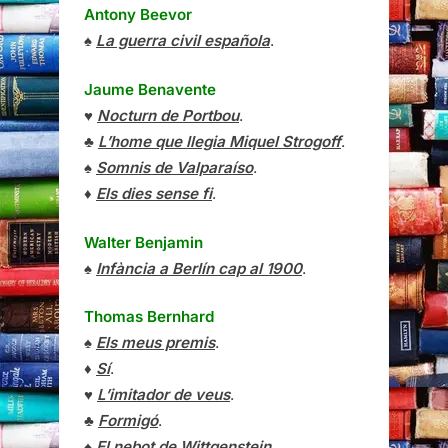
Antony Beevor
♠
La guerra civil española
.
Jaume Benavente
♥
Nocturn de Portbou
.
♣
L’home que llegia Miquel Strogoff
.
♠
Somnis de Valparaíso
.
♦
Els dies sense fi
.
Walter Benjamin
♠
Infància a Berlín cap al 1900
.
Thomas Bernhard
♠
Els meus premis
.
♦
Sí
.
♥
L’imitador de veus
.
♣
Formigó
.
♠
El nebot de Wittgenstein
.