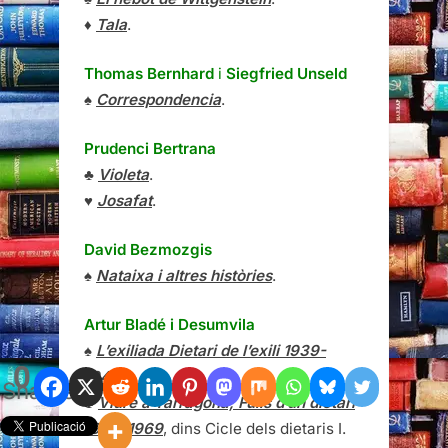
♦
Tala
.
Thomas Bernhard
i
Siegfried Unseld
♠
Correspondencia
.
Prudenci Bertrana
♣
Violeta
.
♥
Josafat
.
David Bezmozgis
♠
Nataixa i altres històries
.
Artur Bladé i Desumvila
♠
L’exiliada Dietari de l’exili 1939-
0
1940
.
Shares
♣
Viure a Tarragona, Fulls d’un dietari
1966-1969
, dins Cicle dels dietaris I.