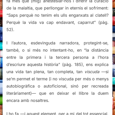
fa més que (mig) anestesiar-nos i diferir la curació
de la malaltia, que perllongar in eternis el sofriment:
“Saps perquè no tenim els ulls enganxats al clatell?
Perquè la vida va cap endavant, caparrut” (pàg.
52).
I l’autora, esdevinguda narradora, protegint-se,
també, o si més no intentant-ho, en “la distància
entre la primera i la tercera persona a l’hora
d’escriure aquesta història” (pàg. 185), ens explica
una vida tan plena, tan completa, tan
viscuda
—si
se’m permet el terme (i no viscuda per més o menys
autobiogràfica o autoficional, sinó per recreada
literàriament)— que en deixar el llibre la duem
encara amb nosaltres.
I ho fa —i aquest element, per a mi del tot essencial,