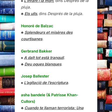
♠
L’infant i la mort
, dins
Després de la
pluja
.
♣
Els ulls
, dins
Després de la pluja
.
Honoré de Balzac
♣
Splendeurs et misères des
courtisanes
.
Gerbrand Bakker
♠
A dalt tot està tranquil
.
♣
Deu oques blanques
.
Josep Ballester
♠
L’agitació de l’escriptura
.
asha bandele (& Patrisse Khan-
Cullors)
♣
Cuando te llaman terrorista: Una