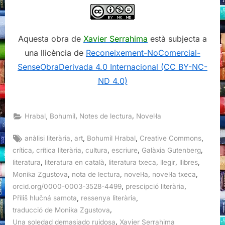
Aquesta obra de
Xavier Serrahima
està subjecta a
una llicència de
Reconeixement-NoComercial-
SenseObraDerivada 4.0 Internacional (CC BY-NC-
ND 4.0)
,
,
Hrabal, Bohumil
Notes de lectura
Novel·la
Tags:
,
,
,
,
anàlisi literària
art
Bohumil Hrabal
Creative Commons
,
,
,
,
,
crítica
crítica literària
cultura
escriure
Galàxia Gutenberg
,
,
,
,
,
literatura
literatura en català
literatura txeca
llegir
llibres
,
,
,
,
Monika Zgustova
nota de lectura
novel·la
novel·la txeca
,
,
orcid.org/0000-0003-3528-4499
prescipció literària
,
,
Příliš hlučná samota
ressenya literària
,
traducció de Monika Zgustova
,
Una soledad demasiado ruidosa
Xavier Serrahima