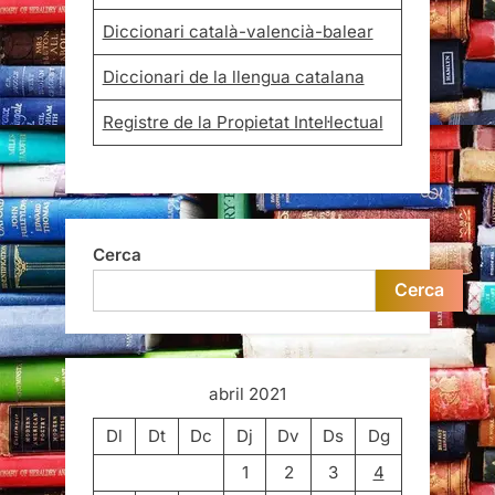
Diccionari català-valencià-balear
Diccionari de la llengua catalana
Registre de la Propietat Intel·lectual
Cerca
Cerca
abril 2021
Dl
Dt
Dc
Dj
Dv
Ds
Dg
1
2
3
4