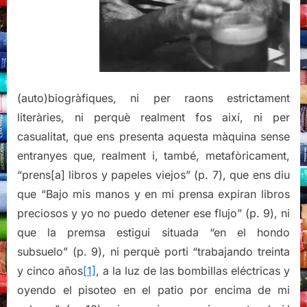
(auto)biogràfiques, ni per raons estrictament
literàries, ni perquè realment fos així, ni per
casualitat, que ens presenta aquesta màquina sense
entranyes que, realment i, també, metafòricament,
“prens[a] libros y papeles viejos” (p. 7), que ens diu
que “Bajo mis manos y en mi prensa expiran libros
preciosos y yo no puedo detener ese flujo” (p. 9), ni
que la premsa estigui situada “en el hondo
subsuelo” (p. 9), ni perquè porti “trabajando treinta
y cinco años
[1]
, a la luz de las bombillas eléctricas y
oyendo el pisoteo en el patio por encima de mi