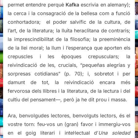
permet entendre perquè
Kafka
escrivia en alemany);
la cerca i la consagració de la bellesa com a funció
conhortadora; el poder salvífic de la cultura, de
l’art, de la literatura; la lluita heraclitana de contraris;
la imprescindibilitat de la filosofia; la preeminència
de la llei moral; la llum i l’esperança que aporten els
crepuscles i les èpoques crepusculars; la
reivindicació de les, crucials, “pequeñas alegrías y
sorpresas cotidianas” (p. 70); i, sobretot i per
damunt de tot, la reivindicació encara més
fervorosa dels llibres i la literatura, de la lectura i del
cultiu del pensament—, però ja he dit prou i massa.
Ara, benvolgudes lectores, benvolguts lectors, és el
vostre torn: feu-vos un (gran) favor i immergiu-vos
en el goig literari i intel·lectual d’
Una soledad