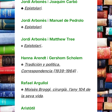
Jordi Arbonès
i
Joaquim Carbó
♣
Epistolari
.
Jordi Arbonès
i
Manuel de Pedrolo
♣
Epistolari
.
Jordi Arbonès
i
Matthew Tree
♠
Epistolari
,.
Hanna Arendt
i
Gershom Scholem
♣
Tradición y política.
Correspondencia (1939-1964)
.
Rafael Argullol
♣
Moisès Broggi, cirurgià, l’any 104 de
la seva vida
.
Aristòtil