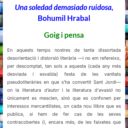
Galaxia
Una soledad demasiado ruidosa
,
Gutenberg,
2020
Bohumil Hrabal
Goig i pensa
En aquests temps nostres de tanta dissortada
desorientació i distorsió literària —i no em refereixo,
per descomptat, tan sols a aquesta (cada any més
desviada i esvaïda) festa de les vanitats
pseudoliteràries en que s’ha convertit Sant Jordi—
on la literatura
d’autor
i la literatura d’
evasió
no
únicament es mesclen, sinó que es confonen per
interessos mercantilistes, on cada nou llibre que es
publica, si hem de fer cas de les seves
contracobertes (i, encara més, de les faixetes que