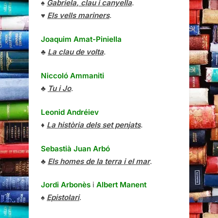
♠
Gabriela, clau i canyella
.
♥
Els vells mariners
.
Joaquim Amat-Piniella
♣
La clau de volta
.
Niccoló Ammaniti
♣
Tu i Jo
.
Leonid Andréiev
♦
La història dels set penjats
.
Sebastià Juan Arbó
♣
Els homes de la terra i el mar
.
Jordi Arbonès
i
Albert Manent
♠
Epistolari
.