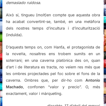
demasiado ruidosa
.
Això sí, tingueu (molt)en compte que aquesta obra
ha acabat convertint-se, també, en una metàfora
dels nostres temps d’incultura i d’inculturització
(induïda).
D’aquests temps on, com Hanťa, el protagonista de
la novel·la, nosaltres ens trobem sumits en un
soterrani; en una caverna platònica des on, quan
d’art i de literatura es tracta, no veiem res més que
les ombres projectades pel foc sobre el fons de la
caverna. Ombres que, per dir-ho com
Antonio
Machado
, confonen “valor y precio”. O, més
exactament, valor i màrqueting.
dissabte, 17 d’abril del mmxxi