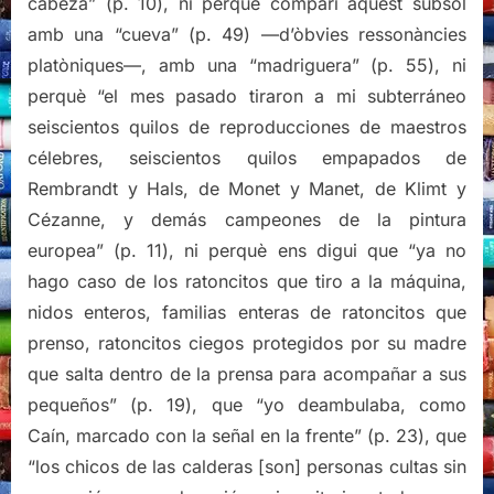
cabeza” (p. 10), ni perquè compari aquest subsòl
amb una “cueva” (p. 49) —d’òbvies ressonàncies
platòniques—, amb una “madriguera” (p. 55), ni
perquè “el mes pasado tiraron a mi subterráneo
seiscientos quilos de reproducciones de maestros
célebres, seiscientos quilos empapados de
Rembrandt y Hals, de Monet y Manet, de Klimt y
Cézanne, y demás campeones de la pintura
europea” (p. 11), ni perquè ens digui que “ya no
hago caso de los ratoncitos que tiro a la máquina,
nidos enteros, familias enteras de ratoncitos que
prenso, ratoncitos ciegos protegidos por su madre
que salta dentro de la prensa para acompañar a sus
pequeños” (p. 19), que “yo deambulaba, como
Caín, marcado con la señal en la frente” (p. 23), que
“los chicos de las calderas [son] personas cultas sin