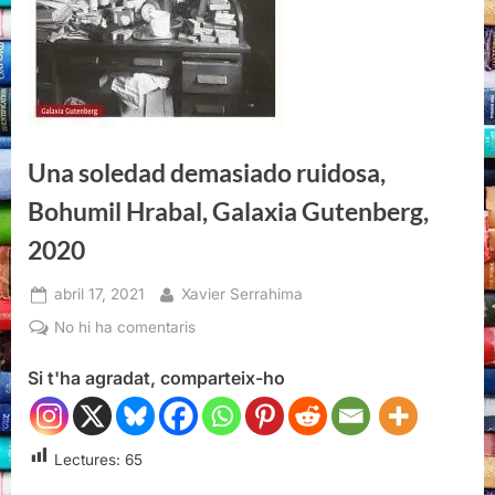
Una soledad demasiado ruidosa,
Bohumil Hrabal, Galaxia Gutenberg,
2020
Posted
By
abril 17, 2021
Xavier Serrahima
on
a
No hi ha comentaris
Una
Si t'ha agradat, comparteix-ho
soledad
demasiado
ruidosa,
Bohumil
Lectures:
65
Hrabal,