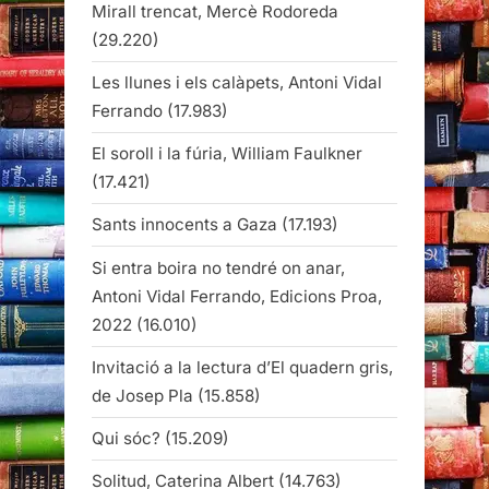
Mirall trencat, Mercè Rodoreda
(29.220)
Les llunes i els calàpets, Antoni Vidal
Ferrando
(17.983)
El soroll i la fúria, William Faulkner
(17.421)
Sants innocents a Gaza
(17.193)
Si entra boira no tendré on anar,
Antoni Vidal Ferrando, Edicions Proa,
2022
(16.010)
Invitació a la lectura d’El quadern gris,
de Josep Pla
(15.858)
Qui sóc?
(15.209)
Solitud, Caterina Albert
(14.763)