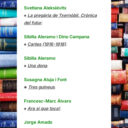
Svetlana Aleksiévitx
♠
La pregària de Txernòbil. Crònica
del futur
.
Sibilla Aleramo
i
Dino Campana
♠
Cartes (1916-1918)
.
Sibilla Aleramo
♠
Una dona
.
Susagna Aluja i Font
♣
Tres guineus
.
Francesc-Marc Álvaro
♠
Ara sí que toca!
.
Jorge Amado