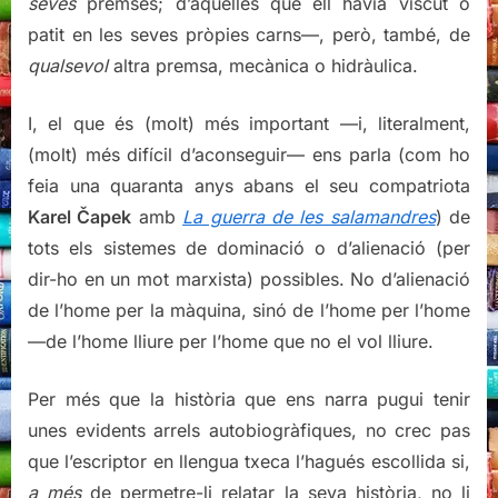
seves
premses; d’aquelles que ell havia viscut o
patit en les seves pròpies carns—, però, també, de
qualsevol
altra premsa, mecànica o hidràulica.
I, el que és (molt) més important —i, literalment,
(molt) més difícil d’aconseguir— ens parla (com ho
feia una quaranta anys abans el seu compatriota
Karel Čapek
amb
La guerra de les salamandres
) de
tots els sistemes de dominació o d’alienació (per
dir-ho en un mot marxista) possibles. No d’alienació
de l’home per la màquina, sinó de l’home per l’home
—de l’home lliure per l’home que no el vol lliure.
Per més que la història que ens narra pugui tenir
unes evidents arrels autobiogràfiques, no crec pas
que l’escriptor en llengua txeca l’hagués escollida si,
a més
de permetre-li relatar la seva història, no li