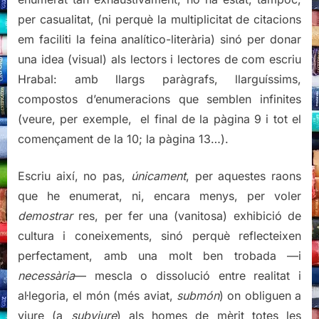
per casualitat, (ni perquè la multiplicitat de citacions
em faciliti la feina analítico-literària) sinó per donar
una idea (visual) als lectors i lectores de com escriu
Hrabal: amb llargs paràgrafs, llarguíssims,
compostos d’enumeracions que semblen infinites
(veure, per exemple, el final de la pàgina 9 i tot el
començament de la 10; la pàgina 13…).
Escriu així, no pas,
únicament
, per aquestes raons
que he enumerat, ni, encara menys, per voler
demostrar
res, per fer una (vanitosa) exhibició de
cultura i coneixements, sinó perquè reflecteixen
perfectament, amb una molt ben trobada —i
necessària
— mescla o dissolució entre realitat i
al·legoria, el món (més aviat,
submón
) on obliguen a
viure (a
subviure
) als homes de mèrit totes les