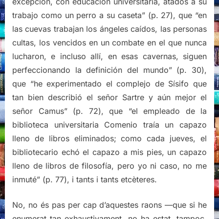
excepción, con educación universitaria, atados a su
trabajo como un perro a su caseta” (p. 27), que “en
las cuevas trabajan los ángeles caídos, las personas
cultas, los vencidos en un combate en el que nunca
lucharon, e incluso allí, en esas cavernas, siguen
perfeccionando la definición del mundo” (p. 30),
que “he experimentado el complejo de Sísifo que
tan bien describió el señor Sartre y aún mejor el
señor Camus” (p. 72), que “el empleado de la
biblioteca universitaria Comenio traía un capazo
lleno de libros eliminados; como cada jueves, el
bibliotecario echó el capazo a mis pies, un capazo
lleno de libros de filosofía, pero yo ni caso, no me
inmuté” (p. 77), i tants i tants etcèteres.
No, no és pas per cap d’aquestes raons —que si he
enumerat tan exhaustivament, no ha estat, tampoc,