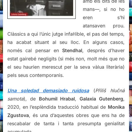
amb els dits de les
mans—, si no ho
eren s’hi
atansaven prou.
Clàssics a qui l’únic jutge infal·lible, el pas del temps,
ha acabat situant al seu lloc. En alguns casos,
només cal pensar en
Stendhal
, després d’haver
estat gairebé negligits (si més non, molt més que no
el seu haurien merescut per la seva vàlua literària)
pels seus contemporanis.
Una soledad demasiado ruidosa
(
Příliš hlučná
samota
), de
Bohumil Hrabal
,
Galaxia Gutenberg
,
2020, en l’esplèndida traducció habitual de
Monika
Zgustova
, és una d’aquestes obres que ens ha de
rescabalar de tanta i tanta presumpta genialitat
acumulada.