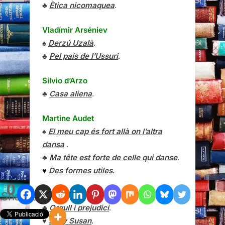
♣
Ètica nicomaquea
.
Vladímir Arséniev
♠
Derzú Uzalà
.
♣
Pel país de l’Ussuri
.
Silvio d’Arzo
♣
Casa aliena
.
Martine Audet
♠
El meu cap és fort allà on l’altra
dansa
.
♣
Ma tête est forte de celle qui danse
.
♥
Des formes utiles
.
0
Shares
Jane Austen
♣
Orgull i prejudici
.
♥
Lady Susan
.