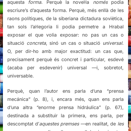
aquesta
forma
. Perquè la novel·la
només
podia
escriure’s d’aquesta forma. Perquè, més enllà de les
raons polítiques, de la siberiana dictadura soviètica,
tan sols l’al·legoria li podia permetre a Hrabal
exposar el que volia exposar: no pas un cas o
situació
concreta
, sinó un cas o situació
universal
.
O, per dir-ho amb major exactitud: un cas que,
precisament perquè és concret i particular, esdevé
(acaba per esdevenir) universal —i, sobretot,
universable.
Perquè, quan l’autor ens parla d’una “prensa
mecánica” (p. 8), i, encara més, quan ens parla
d’una altra “enorme prensa hidráulica” (p. 67),
destinada a substituir la primera, ens parla, per
descomptat d’
aquestes premses
—en realitat, de
les