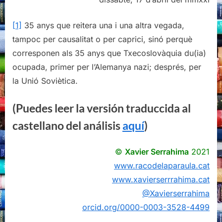
[1]
35 anys que reitera una i una altra vegada,
tampoc per causalitat o per caprici, sinó perquè
corresponen als 35 anys que Txecoslovàquia du(ia)
ocupada, primer per l’Alemanya nazi; després, per
la Unió Soviètica.
(Puedes leer la versión traduccida al
castellano del análisis
aquí
)
©
Xavier Serrahima
2021
www.racodelaparaula.cat
www.xavierserrrahima.cat
@Xavierserrahima
orcid.org/0000-0003-3528-4499