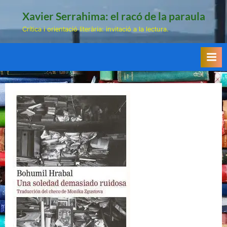
Skip
Xavier Serrahima: el racó de la paraula
to
Crítica i orientació literària: invitació a la lectura.
content