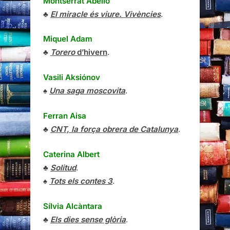
Montserrat Abelló
♣
El miracle és viure. Vivències
.
Miquel Adam
♣
Torero
d’hivern
.
Vasili Aksiónov
♠
Una saga moscovita
.
Ferran Aisa
♣
CNT, la força obrera de Catalunya
.
Caterina Albert
♣
Solitud
.
♠
Tots els contes 3
.
Sílvia Alcàntara
♣
Els dies sense glòria
.