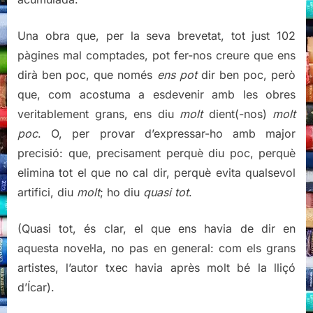
Una obra que, per la seva brevetat, tot just 102
pàgines mal comptades, pot fer-nos creure que ens
dirà ben poc, que només
ens pot
dir ben poc, però
que, com acostuma a esdevenir amb les obres
veritablement grans, ens diu
molt
dient(-nos)
molt
poc
. O, per provar d’expressar-ho amb major
precisió: que, precisament perquè diu poc, perquè
elimina tot el que no cal dir, perquè evita qualsevol
artifici, diu
molt
; ho diu
quasi tot
.
(Quasi tot, és clar, el que ens havia de dir en
aquesta novel·la, no pas en general: com els grans
artistes, l’autor txec havia après molt bé la lliçó
d’Ícar).