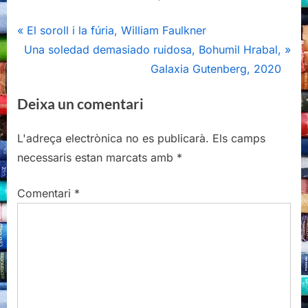
Navegació
P
El soroll i la fúria, William Faulkner
N
r
Una soledad demasiado ruidosa, Bohumil Hrabal,
d'entrades
e
e
Galaxia Gutenberg, 2020
x
v
Deixa un comentari
t
i
P
o
L'adreça electrònica no es publicarà.
Els camps
o
u
necessaris estan marcats amb
*
s
s
t
P
Comentari
*
:
o
s
t
: