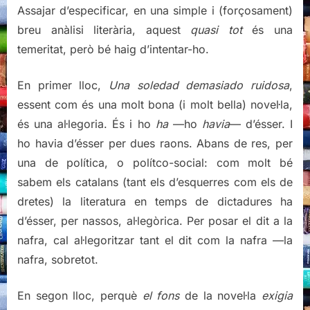
Assajar d’especificar, en una simple i (forçosament)
breu anàlisi literària, aquest
quasi tot
és una
temeritat, però bé haig d’intentar-ho.
En primer lloc,
Una soledad demasiado ruidosa
,
essent com és una molt bona (i molt bella) novel·la,
és una al·legoria. És i ho
ha
—ho
havia
— d’ésser. I
ho havia d’ésser per dues raons. Abans de res, per
una de política, o polítco-social: com molt bé
sabem els catalans (tant els d’esquerres com els de
dretes) la literatura en temps de dictadures ha
d’ésser, per nassos, al·legòrica. Per posar el dit a la
nafra, cal al·legoritzar tant el dit com la nafra —la
nafra, sobretot.
En segon lloc, perquè
el fons
de la novel·la
exigia