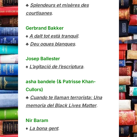
♣
Splendeurs et misères des
courtisanes
.
Gerbrand Bakker
♠
A dalt tot està tranquil
.
♣
Deu oques blanques
.
Josep Ballester
♠
L’agitació de l’escriptura
.
asha bandele (& Patrisse Khan-
Cullors)
♣
Cuando te llaman terrorista: Una
memoria del Black Lives Matter
.
Nir Baram
♦
La bona gent
.