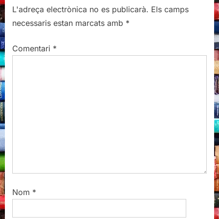
P
o
L'adreça electrònica no es publicarà.
Els camps
o
u
necessaris estan marcats amb
*
s
s
t
P
Comentari
*
:
o
s
t
:
Nom
*