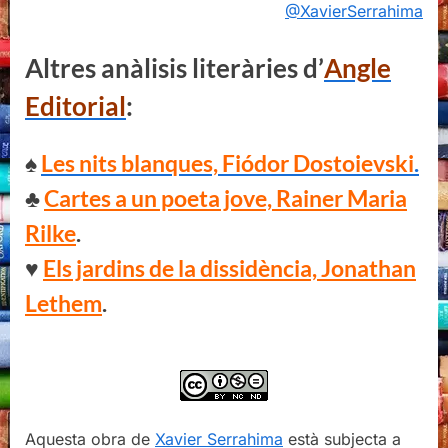
@XavierSerrahima
Altres anàlisis literàries d’
Angle
Editorial
:
♠
Les nits blanques, Fiódor Dostoievski
.
♣
Cartes a un poeta jove, Rainer Maria
Rilke
.
♥
Els jardins de la dissidència, Jonathan
Lethem
.
Aquesta obra de
Xavier Serrahima
està subjecta a