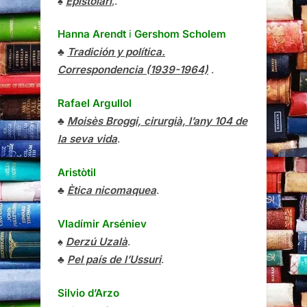
♠
Epistolari
,.
Hanna Arendt
i
Gershom Scholem
♣
Tradición y política.
Correspondencia (1939-1964)
.
Rafael Argullol
♣
Moisès Broggi, cirurgià, l’any 104 de
la seva vida
.
Aristòtil
♣
Ètica nicomaquea
.
Vladímir Arséniev
♠
Derzú Uzalà
.
♣
Pel país de l’Ussuri
.
Silvio d’Arzo