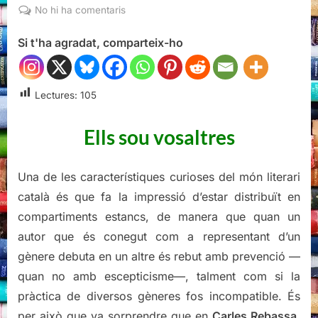
on
a
No hi ha comentaris
Eren
Si t'ha agradat, comparteix-ho
ells,
Carles
Rebassa
Lectures:
105
Ells sou vosaltres
Una de les característiques curioses del món literari
català és que fa la impressió d’estar distribuït en
compartiments estancs, de manera que quan un
autor que és conegut com a representant d’un
gènere debuta en un altre és rebut amb prevenció —
quan no amb escepticisme—, talment com si la
pràctica de diversos gèneres fos incompatible. És
per això que va sorprendre que en
Carles Rebassa
,