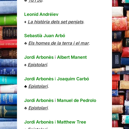
♣
Tu i Jo
.
Leonid Andréiev
♦
La història dels set penjats
.
Sebastià Juan Arbó
♣
Els homes de la terra i el mar
.
Jordi Arbonès
i
Albert Manent
♠
Epistolari
.
Jordi Arbonès
i
Joaquim Carbó
♣
Epistolari
.
Jordi Arbonès
i
Manuel de Pedrolo
♣
Epistolari
.
Jordi Arbonès
i
Matthew Tree