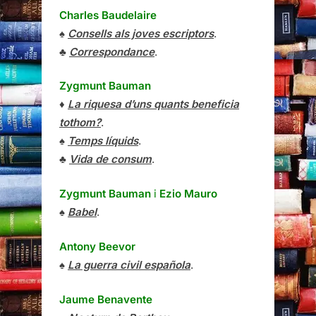
Charles Baudelaire
♠
Consells als joves escriptors
.
♣
Correspondance
.
Zygmunt Bauman
♦
La riquesa d’uns quants beneficia
tothom?
.
♠
Temps líquids
.
♣
Vida de consum
.
Zygmunt Bauman
i
Ezio Mauro
♠
Babel
.
Antony Beevor
♠
La guerra civil española
.
Jaume Benavente