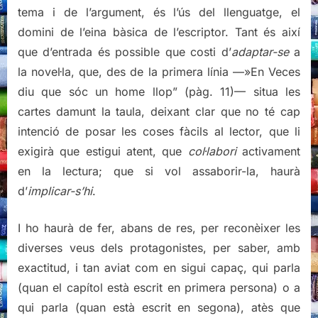
tema i de l’argument, és l’ús del llenguatge, el
domini de l’eina bàsica de l’escriptor. Tant és així
que d’entrada és possible que costi d’
adaptar-se
a
la novel·la, que, des de la primera línia —»En Veces
diu que sóc un home llop”
(pàg. 11)
— situa les
cartes damunt la taula, deixant clar que no té cap
intenció de posar les coses fàcils al lector, que li
exigirà que estigui atent, que
col·labori
activament
en la lectura; que si vol assaborir-la, haurà
d’
implicar-s’hi
.
I ho haurà de fer, abans de res, per reconèixer les
diverses veus dels protagonistes, per saber, amb
exactitud, i tan aviat com en sigui capaç, qui parla
(quan el capítol està escrit en primera persona) o a
qui parla (quan està escrit en segona), atès que