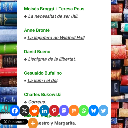
Moisès Broggi
i
Teresa Pous
♣
La necessitat de ser útil
.
Anne Brontë
♠
La llogatera de Wildfell Hall
.
David Bueno
♣
L’enigma de la llibertat
.
Gesualdo Bufalino
♠
La llum i el dol
.
Charles Bukowski
♣
Correus
.
0
Shares
Mikhaïl Bulgàkov
♠
El Maestro y Margarita
.