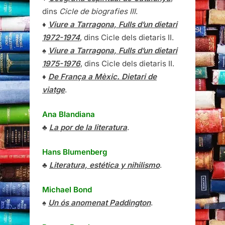
dins
Cicle de biografies III
.
♦
Viure a Tarragona, Fulls d’un dietari
1972-1974
, dins Cicle dels dietaris II.
♠
Viure a Tarragona, Fulls d’un dietari
1975-1976
, dins Cicle dels dietaris II.
♦
De França a Mèxic. Dietari de
viatge
.
Ana Blandiana
♣
La por de la literatura
.
Hans Blumenberg
♣
Literatura, estética y nihilismo
.
Michael Bond
♠
Un ós anomenat Paddington
.