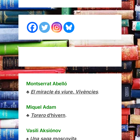
Montserrat Abelló
♣
El miracle és viure. Vivències
.
Miquel Adam
♣
Torero
d’hivern
.
Vasili Aksiónov
♠
Una saga moscovita
.