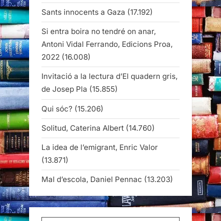
Sants innocents a Gaza
(17.192)
Si entra boira no tendré on anar,
Antoni Vidal Ferrando, Edicions Proa,
2022
(16.008)
Invitació a la lectura d’El quadern gris,
de Josep Pla
(15.855)
Qui sóc?
(15.206)
Solitud, Caterina Albert
(14.760)
La idea de l’emigrant, Enric Valor
(13.871)
Mal d’escola, Daniel Pennac
(13.203)