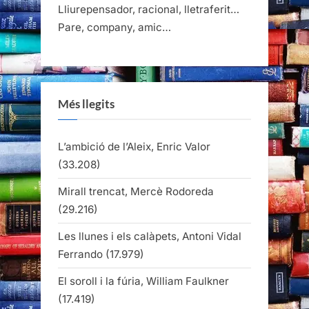
Lliurepensador, racional, lletraferit…
Pare, company, amic…
Més llegits
L’ambició de l’Aleix, Enric Valor
(33.208)
Mirall trencat, Mercè Rodoreda
(29.216)
Les llunes i els calàpets, Antoni Vidal
Ferrando
(17.979)
El soroll i la fúria, William Faulkner
(17.419)