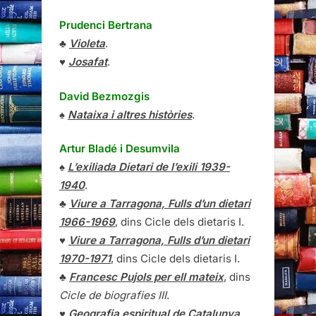
Prudenci Bertrana
♣
Violeta
.
♥
Josafat
.
David Bezmozgis
♠
Nataixa i altres històries
.
Artur Bladé i Desumvila
♠
L’exiliada Dietari de l’exili 1939-
1940
.
♣
Viure a Tarragona, Fulls d’un dietari
1966-1969
, dins Cicle dels dietaris I.
♥
Viure a Tarragona, Fulls d’un dietari
1970-1971
, dins Cicle dels dietaris I.
♣
Francesc Pujols per ell mateix
, dins
Cicle de biografies III
.
♥
Geografia espiritual de Catalunya
,