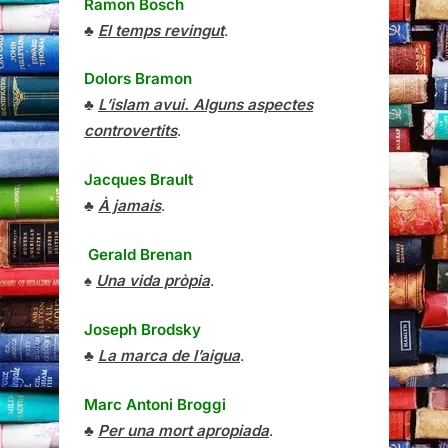
Ramon Bosch
♣
El temps revingut
.
Dolors Bramon
♣
L’islam avui. Alguns aspectes
controvertits
.
Jacques Brault
♣
À jamais
.
Gerald Brenan
♠
Una vida pròpia
.
Joseph Brodsky
♣
La marca de l’aigua
.
Marc Antoni Broggi
♣
Per una mort apropiada
.