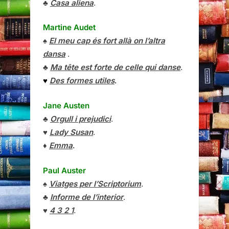
♣
Casa aliena
.
Martine Audet
♠
El meu cap és fort allà on l’altra
dansa
.
♣
Ma tête est forte de celle qui danse
.
♥
Des formes utiles
.
Jane Austen
♣
Orgull i prejudici
.
♥
Lady Susan
.
♦
Emma
.
Paul Auster
♠
Viatges per l’Scriptorium
.
♣
Informe de l’interior
.
♥
4 3 2 1
.