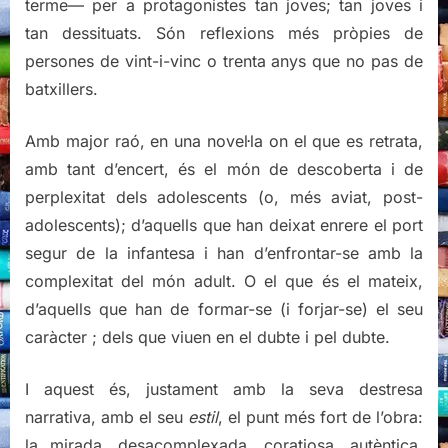
terme— per a protagonistes tan joves; tan joves i
tan dessituats. Són reflexions més pròpies de
persones de vint-i-vinc o trenta anys que no pas de
batxillers.
Amb major raó, en una novel·la on el que es retrata,
amb tant d’encert, és el món de descoberta i de
perplexitat dels adolescents (o, més aviat, post-
adolescents); d’aquells que han deixat enrere el port
segur de la infantesa i han d’enfrontar-se amb la
complexitat del món adult. O el que és el mateix,
d’aquells que han de formar-se (i forjar-se) el seu
caràcter ; dels que viuen en el dubte i pel dubte.
I aquest és, justament amb la seva destresa
narrativa, amb el seu
estil
, el punt més fort de l’obra:
la mirada, desacomplexada, coratjosa, autèntica,