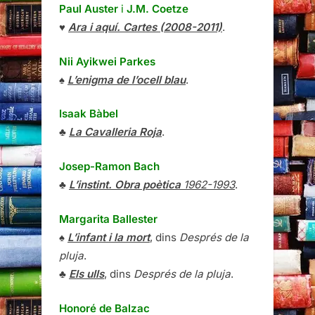
Paul Auster
i
J.M. Coetze
♥
Ara i aquí. Cartes (2008-2011)
.
Nii Ayikwei Parkes
♠
L’enigma de l’ocell blau
.
Isaak Bàbel
♣
La Cavalleria Roja
.
Josep-Ramon Bach
♣
L’instint. Obra poètica
1962-1993
.
Margarita Ballester
♠
L’infant i la mort
, dins
Després de la
pluja
.
♣
Els ulls
, dins
Després de la pluja
.
Honoré de Balzac