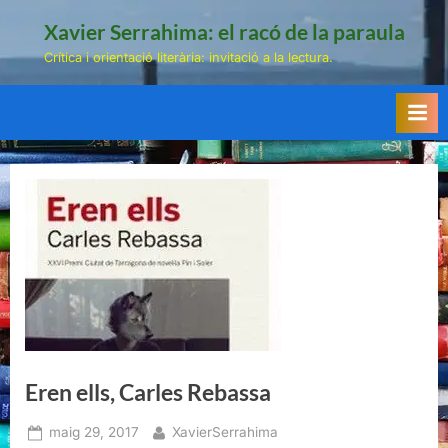
Skip
Xavier Serrahima: el racó de la paraula
to
Crítica i orientació literària: invitació a la lectura.
content
Eren ells, Carles Rebassa
Posted
By
maig 29, 2017
XavierSerrahima