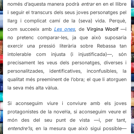
només d’aquesta manera podrà
entrar
en en el llibre
i seguir el transcurs dels seus joves personatges pel
llarg i complicat camí de la (seva) vida. Perquè,
com succeeix amb
Les ones
, de
Virgina Woolf
—i
no pretenc comparar-les, ja que això suposaria
exercir una pressió literària sobre Rebassa tan
intolerable com injusta (i injustificada)—, són
precisament les veus dels personatges, diverses i
personalitzades, identificatives, inconfusibles, la
qualitat més preeminent de l’obra; el que li atorguen
la seva més alta vàlua.
Si aconseguim viure i conviure amb els joves
protagonistes de la novel·la, si aconseguim veure el
món des del seu punt de vista —i, per tant,
entendre’ls
, en la mesura que això sigui possible—