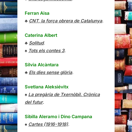
Ferran Aisa
♣
CNT, la força obrera de Catalunya
.
Caterina Albert
♣
Solitud
.
♠
Tots els contes 3
.
Sílvia Alcàntara
♣
Els dies sense glòria
.
Svetlana Aleksiévitx
♠
La pregària de Txernòbil. Crònica
del futur
.
Sibilla Aleramo
i
Dino Campana
♠
Cartes (1916-1918)
.