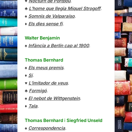
♥
Nocturn de Portbou
.
♣
L’home que llegia Miquel Strogoff
.
♠
Somnis de Valparaíso
.
♦
Els dies sense fi
.
Walter Benjamin
♠
Infància a Berlín cap al 1900
.
Thomas Bernhard
♠
Els meus premis
.
♦
Sí
.
♥
L’imitador de veus
.
♣
Formigó
.
♠
El nebot de Wittgenstein
.
♦
Tala
.
Thomas Bernhard
i
Siegfried Unseld
♠
Correspondencia
.