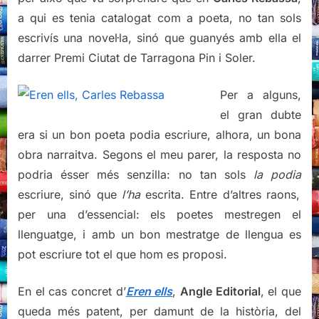
a qui es tenia catalogat com a poeta, no tan sols
escrivís una novel·la, sinó que guanyés amb ella el
darrer Premi Ciutat de Tarragona Pin i Soler.
Per a alguns,
el gran dubte
era si un bon poeta podia escriure, alhora, un bona
obra narraitva. Segons el meu parer, la resposta no
podria ésser més senzilla: no tan sols
la podia
escriure, sinó que
l’ha
escrita. Entre d’altres raons,
per una d’essencial: els poetes mestregen el
llenguatge, i amb un bon mestratge de llengua es
pot escriure tot el que hom es proposi.
En el cas concret d’
Eren ells
,
Angle Editorial
, el que
queda més patent, per damunt de la història, del