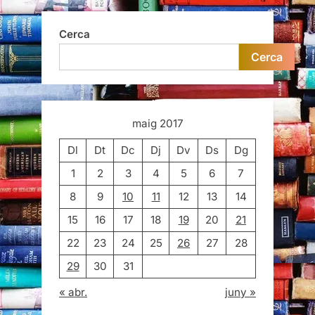
Cerca
Cerca
maig 2017
Dl
Dt
Dc
Dj
Dv
Ds
Dg
1
2
3
4
5
6
7
8
9
10
11
12
13
14
15
16
17
18
19
20
21
22
23
24
25
26
27
28
29
30
31
« abr.
juny »