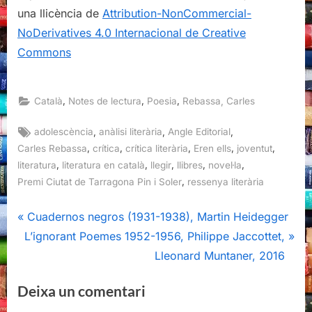
una llicència de
Attribution-NonCommercial-
NoDerivatives 4.0 Internacional de Creative
Commons
,
,
,
Català
Notes de lectura
Poesia
Rebassa, Carles
Tags:
,
,
,
adolescència
anàlisi literària
Angle Editorial
,
,
,
,
,
Carles Rebassa
crítica
crítica literària
Eren ells
joventut
,
,
,
,
,
literatura
literatura en català
llegir
llibres
novel·la
,
Premi Ciutat de Tarragona Pin i Soler
ressenya literària
Navegació
P
Cuadernos negros (1931-1938), Martin Heidegger
N
r
L’ignorant Poemes 1952-1956, Philippe Jaccottet,
d'entrades
e
e
Lleonard Muntaner, 2016
x
v
Deixa un comentari
t
i