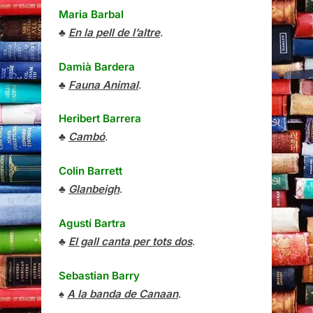
Maria Barbal
♣
En la pell de l’altre
.
Damià Bardera
♣
Fauna Animal
.
Heribert Barrera
♣
Cambó
.
Colin Barrett
♣
Glanbeigh
.
Agustí Bartra
♣
El gall canta per tots dos
.
Sebastian Barry
♠
A la banda de Canaan
.