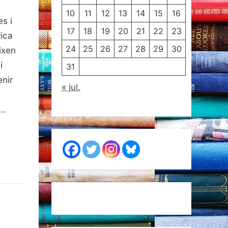
10
11
12
13
14
15
16
s i
17
18
19
20
21
22
23
rica
24
25
26
27
28
29
30
ixen
i
31
enir
« jul.
b…