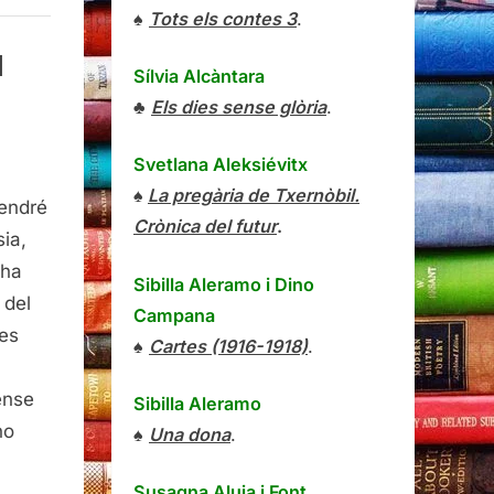
♠
Tots els contes 3
.
l
Sílvia Alcàntara
♣
Els dies sense glòria
.
Svetlana Aleksiévitx
♠
La pregària de Txernòbil.
tendré
Crònica del futur
.
ia,
 ha
Sibilla Aleramo
i
Dino
é
 del
Campana
les
♠
Cartes (1916-1918)
.
i
ense
Sibilla Aleramo
ndo,
ho
♠
Una dona
.
ons
Susagna Aluja i Font