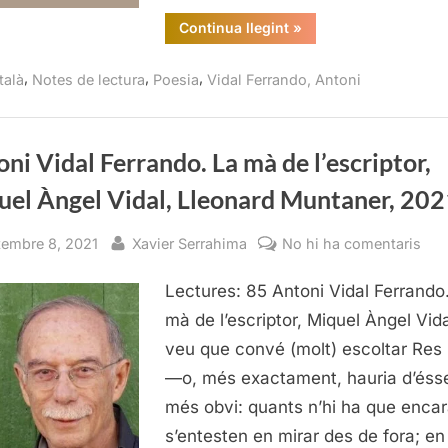
2022
“Si
Continua llegint
»
entra
boira
no
,
,
,
talà
Notes de lectura
Poesia
Vidal Ferrando, Antoni
tendré
on
anar,
Antoni
Vidal
Ferrando,
ni Vidal Ferrando. La mà de l’escriptor,
Edicions
Proa,
uel Àngel Vidal, Lleonard Muntaner, 20
2022”
sted
By
a
tembre 8, 2021
Xavier Serrahima
No hi ha comentaris
Ant
Lectures: 85 Antoni Vidal Ferrando
Vid
Fer
mà de l’escriptor, Miquel Àngel Vid
La
veu que convé (molt) escoltar Res
mà
—o, més exactament, hauria d’éss
de
més obvi: quants n’hi ha que enca
l’es
s’entesten en mirar des de fora; en
Miq