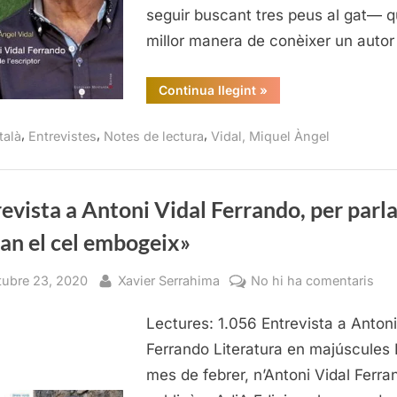
seguir buscant tres peus al gat— q
Àng
Vida
millor manera de conèixer un auto
Lle
Mun
“Antoni
Continua llegint
»
Vidal
202
Ferrando.
La
,
,
,
talà
Entrevistes
Notes de lectura
Vidal, Miquel Àngel
mà
de
l’escriptor,
Miquel
Àngel
Vidal,
evista a Antoni Vidal Ferrando, per parla
Lleonard
Muntaner,
an el cel embogeix»
2021”
sted
By
a
tubre 23, 2020
Xavier Serrahima
No hi ha comentaris
Ent
Lectures: 1.056 Entrevista a Antoni
a
Ant
Ferrando Literatura en majúscules 
Vid
mes de febrer, n’Antoni Vidal Ferra
Fer