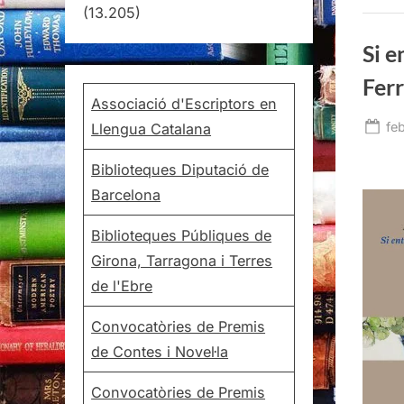
(13.205)
Si e
Fer
Associació d'Escriptors en
Po
fe
Llengua Catalana
on
Biblioteques Diputació de
Barcelona
Biblioteques Públiques de
Girona, Tarragona i Terres
de l'Ebre
Convocatòries de Premis
de Contes i Novel·la
Convocatòries de Premis