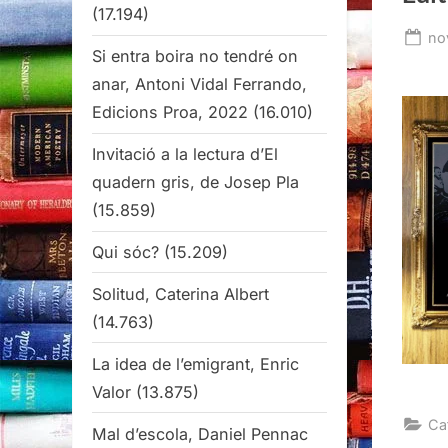
(17.194)
Po
no
Si entra boira no tendré on
on
anar, Antoni Vidal Ferrando,
Edicions Proa, 2022
(16.010)
Invitació a la lectura d’El
quadern gris, de Josep Pla
(15.859)
Qui sóc?
(15.209)
Solitud, Caterina Albert
(14.763)
La idea de l’emigrant, Enric
Valor
(13.875)
Ca
Mal d’escola, Daniel Pennac