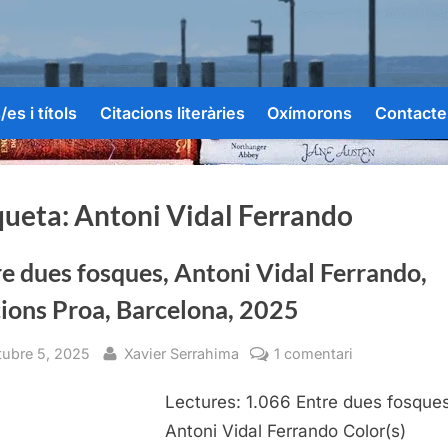
es i títols
Citacions literàries
Oxímorons
Contacte
queta:
Antoni Vidal Ferrando
e dues fosques, Antoni Vidal Ferrando,
ions Proa, Barcelona, 2025
sted
By
a
tubre 5, 2025
Xavier Serrahima
1 comentari
Entre
Lectures: 1.066 Entre dues fosques
dues
fosques,
Antoni Vidal Ferrando Color(s)