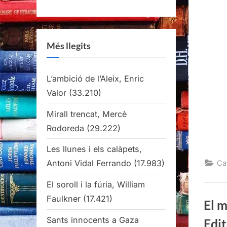
Més llegits
L’ambició de l’Aleix, Enric
Valor
(33.210)
Mirall trencat, Mercè
Rodoreda
(29.222)
Les llunes i els calàpets,
Antoni Vidal Ferrando
(17.983)
Ca
El soroll i la fúria, William
Faulkner
(17.421)
El m
Sants innocents a Gaza
Edi