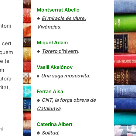
Montserrat Abelló
♣
El miracle és viure.
l
ntoni
iralls
Vivències
.
egres,
ntoni
Miquel Adam
 cert
idal
♣
Torero
d’hivern
.
usquem
errando,
e (el
ditorial
Vasili Aksiónov
em
eteora,
♠
Una saga moscovita
.
utora
014
itat,
Ferran Aisa
♣
CNT, la força obrera de
Catalunya
.
Caterina Albert
ni
♣
Solitud
.