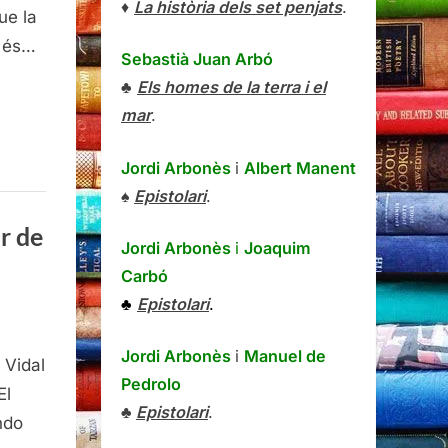
♦
La història dels set penjats
.
ue la
el
l,
r és…
Sebastià Juan Arbó
onard
♣
Els homes de la terra i el
taner,
mar
.
1
Jordi Arbonès
i
Albert Manent
♠
Epistolari
.
r de
Jordi Arbonès
i
Joaquim
Carbó
♣
Epistolari
.
revista
Jordi Arbonès
i
Manuel de
 Vidal
Pedrolo
oni
El
♣
Epistolari
.
al
ndo
rando,