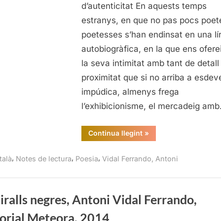
Antoni
d’autenticitat En aquests temps
Vidal
estranys, en que no pas pocs poete
Ferrando,
poetesses s’han endinsat en una lí
Edicions
autobiogràfica, en la que ens ofere
Proa,
la seva intimitat amb tant de detall 
Barcelona,
2025
proximitat que si no arriba a esdev
impúdica, almenys frega
l’exhibicionisme, el mercadeig am
“Entre
Continua llegint
»
dues
fosques,
Antoni
,
,
,
talà
Notes de lectura
Poesia
Vidal Ferrando, Antoni
Vidal
Ferrando,
Edicions
Proa,
Barcelona,
2025”
iralls negres, Antoni Vidal Ferrando,
torial Meteora, 2014