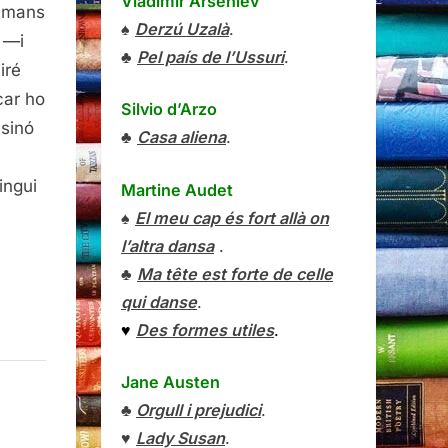
Vladímir Arséniev
s mans
♠
Derzú Uzalà
.
t —i
♣
Pel país de l’Ussuri
.
iré
car ho
Silvio d’Arzo
sinó
♣
Casa aliena
.
ingui
Martine Audet
♠
El meu cap és fort allà on
l’altra dansa
.
♣
Ma tête est forte de celle
qui danse
.
♥
Des formes utiles
.
Jane Austen
♣
Orgull i prejudici
.
♥
Lady Susan
.