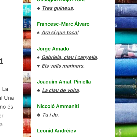
♣
Tres guineus
.
Francesc-Marc Álvaro
♠
Ara sí que toca!
.
Jorge Amado
♠
Gabriela, clau i canyella
.
21
♥
Els vells mariners
.
Joaquim Amat-Piniella
oni
. La
al
♣
La clau de volta
.
rando.
al Una
Niccoló Ammaniti
 no és
♣
Tu i Jo
.
er
ra
criptor,
Leonid Andréiev
uel