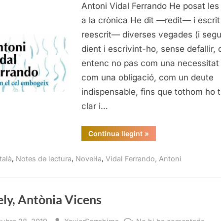
cel
Antoni Vidal Ferrando He posat le
embogeix,
a la crònica He dit —redit— i escri
Antoni
reescrit— diverses vegades (i segu
Vidal
dient i escrivint-ho, sense defallir, 
Ferrando
entenc no pas com una necessitat 
com una obligació, com un deute
indispensable, fins que tothom ho t
clar i…
“Quan
Continua llegint
»
el
cel
embogeix,
,
,
,
talà
Notes de lectura
Novel·la
Vidal Ferrando, Antoni
Antoni
Vidal
Ferrando”
ly, Antònia Vicens
sted
By
a