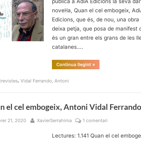
publicà a AdiA Edicions la seva dar
per
novel·la, Quan el cel embogeix, Ad
parl
Edicions, que és, de nou, una obra
de
deixa petja, que posa de manifest 
«Q
el
és un gran entre els grans de les ll
cel
catalanes….
emb
“Entrevista
Continua llegint
»
a
Antoni
Vidal
,
trevistes
Vidal Ferrando, Antoni
Ferrando,
per
parlar
de
«Quan
el
n el cel embogeix, Antoni Vidal Ferrand
cel
embogeix»”
sted
By
a
brer 21, 2020
XavierSerrahima
1 comentari
Quan
Lectures: 1.141 Quan el cel emboge
el