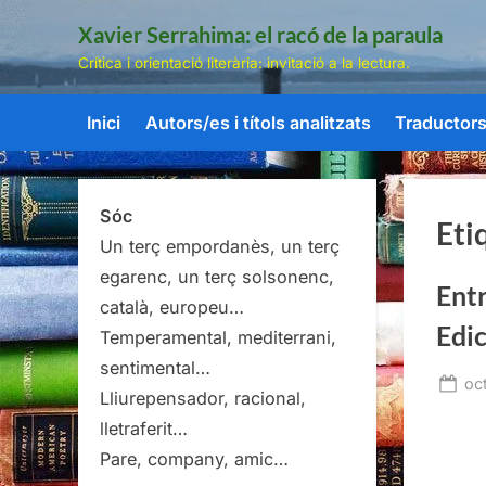
Skip
Xavier Serrahima: el racó de la paraula
to
Crítica i orientació literària: invitació a la lectura.
content
Inici
Autors/es i títols analitzats
Traductors/
Sóc
Eti
Un terç empordanès, un terç
egarenc, un terç solsonenc,
Entr
català, europeu…
Edic
Temperamental, mediterrani,
sentimental…
Po
oc
Lliurepensador, racional,
on
lletraferit…
Pare, company, amic…