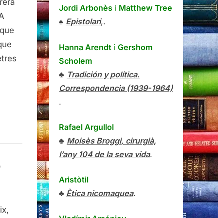
rera
Jordi Arbonès
i
Matthew Tree
iA
♠
Epistolari
,.
ar
 que
que
uan
Hanna Arendt
i
Gershom
etres
Scholem
♣
Tradición y política.
ogeix»
Correspondencia (1939-1964)
.
Rafael Argullol
♣
Moisès Broggi, cirurgià,
l’any 104 de la seva vida
.
o
Aristòtil
♣
Ètica nicomaquea
.
ix,