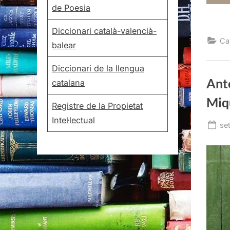
de Poesia
Diccionari català-valencià-
Ca
balear
Diccionari de la llengua
Anto
catalana
Miq
Registre de la Propietat
Intel·lectual
Po
se
on