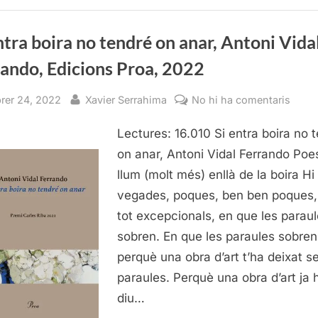
Editorial
Meteora,
2014”
ntra boira no tendré on anar, Antoni Vida
rando, Edicions Proa, 2022
sted
By
a
brer 24, 2022
Xavier Serrahima
No hi ha comentaris
Si
Lectures: 16.010 Si entra boira no 
entra
boira
on anar, Antoni Vidal Ferrando Poes
no
llum (molt més) enllà de la boira Hi
tendr
vegades, poques, ben ben poques,
on
tot excepcionals, en que les parau
anar,
sobren. En que les paraules sobren
Anton
perquè una obra d’art t’ha deixat s
Vidal
Ferra
paraules. Perquè una obra d’art ja 
Edici
diu…
Proa,