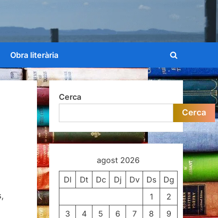
Obra literària
Toggle
search
form
Cerca
Cerca
agost 2026
Dl
Dt
Dc
Dj
Dv
Ds
Dg
,
1
2
3
4
5
6
7
8
9