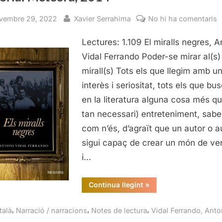
sted
By
a
vembre 29, 2022
Xavier Serrahima
No hi ha comentaris
E
Lectures: 1.109 El miralls negres, A
m
n
Vidal Ferrando Poder-se mirar al(s)
A
mirall(s) Tots els que llegim amb un
V
interès i seriositat, tots els que b
F
en la literatura alguna cosa més qu
E
tan necessari) entreteniment, sab
M
com n’és, d’agraït que un autor o a
2
sigui capaç de crear un món de ver
i…
“El
Continua llegint
»
miralls
negres,
Antoni
,
,
,
talà
Narració / narracions
Notes de lectura
Vidal Ferrando, Anto
Vidal
Ferrando,