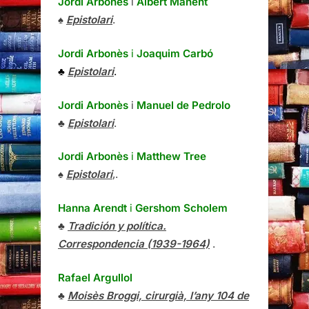
Jordi Arbonès
i
Albert Manent
♠
Epistolari
.
Jordi Arbonès
i
Joaquim Carbó
♣
Epistolari
.
Jordi Arbonès
i
Manuel de Pedrolo
♣
Epistolari
.
Jordi Arbonès
i
Matthew Tree
♠
Epistolari
,.
Hanna Arendt
i
Gershom Scholem
♣
Tradición y política.
Correspondencia (1939-1964)
.
Rafael Argullol
♣
Moisès Broggi, cirurgià, l’any 104 de