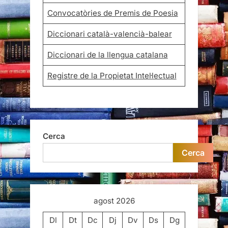
Convocatòries de Premis de Poesia
Diccionari català-valencià-balear
Diccionari de la llengua catalana
Registre de la Propietat Intel·lectual
Cerca
Cerca
agost 2026
Dl
Dt
Dc
Dj
Dv
Ds
Dg