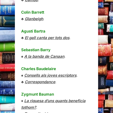
Colin Barrett
♣
Glanbeigh
.
Agustí Bartra
♣
El gall canta per tots dos
.
Sebastian Barry
♠
A la banda de Canaan
.
Charles Baudelaire
♠
Consells als joves escriptors
.
♣
Correspondance
.
Zygmunt Bauman
♦
La riquesa d’uns quants beneficia
tothom?
.