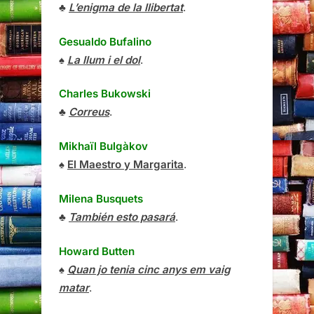
♣
L’enigma de la llibertat
.
Gesualdo Bufalino
♠
La llum i el dol
.
Charles Bukowski
♣
Correus
.
Mikhaïl Bulgàkov
♠
El Maestro y Margarita
.
Milena Busquets
♣
También esto pasará
.
Howard Butten
♠
Quan jo tenia cinc anys em vaig
matar
.