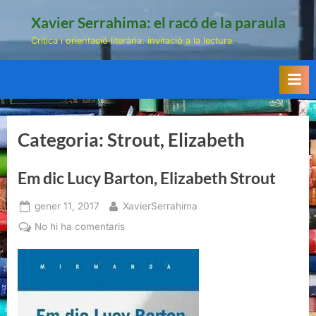
Skip
Xavier Serrahima: el racó de la paraula
to
Crítica i orientació literària: invitació a la lectura.
content
Categoria:
Strout, Elizabeth
Em dic Lucy Barton, Elizabeth Strout
Posted
By
gener 11, 2017
XavierSerrahima
on
a
No hi ha comentaris
Em
dic
Lucy
Barton,
Elizabeth