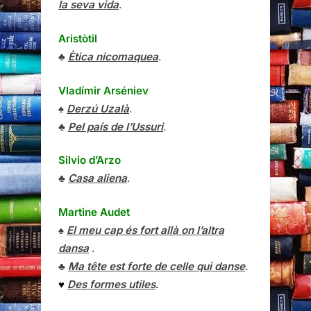
la seva vida
.
Aristòtil
♣
Ètica nicomaquea
.
Vladímir Arséniev
♠
Derzú Uzalà
.
♣
Pel país de l’Ussuri
.
Silvio d’Arzo
♣
Casa aliena
.
Martine Audet
♠
El meu cap és fort allà on l’altra
dansa
.
♣
Ma tête est forte de celle qui danse
.
♥
Des formes utiles
.