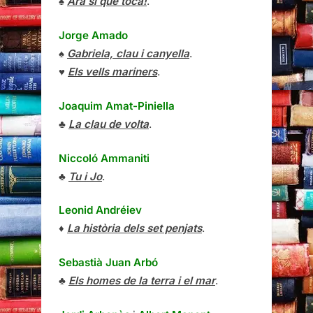
♠
Ara sí que toca!
.
Jorge Amado
♠
Gabriela, clau i canyella
.
♥
Els vells mariners
.
Joaquim Amat-Piniella
♣
La clau de volta
.
Niccoló Ammaniti
♣
Tu i Jo
.
Leonid Andréiev
♦
La història dels set penjats
.
Sebastià Juan Arbó
♣
Els homes de la terra i el mar
.