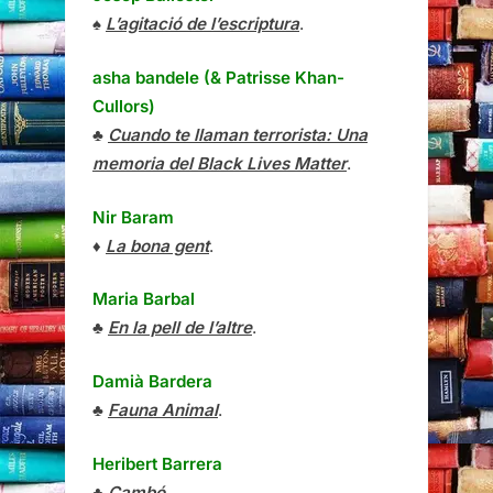
♠
L’agitació de l’escriptura
.
asha bandele (& Patrisse Khan-
Cullors)
♣
Cuando te llaman terrorista: Una
memoria del Black Lives Matter
.
Nir Baram
♦
La bona gent
.
Maria Barbal
♣
En la pell de l’altre
.
Damià Bardera
♣
Fauna Animal
.
Heribert Barrera
♣
Cambó
.