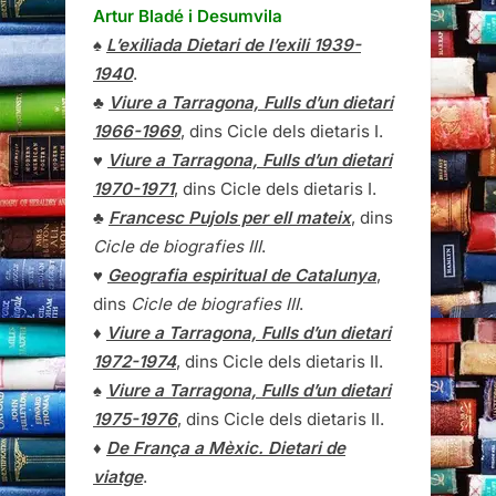
Artur Bladé i Desumvila
♠
L’exiliada Dietari de l’exili 1939-
1940
.
♣
Viure a Tarragona, Fulls d’un dietari
1966-1969
, dins Cicle dels dietaris I.
♥
Viure a Tarragona, Fulls d’un dietari
1970-1971
, dins Cicle dels dietaris I.
♣
Francesc Pujols per ell mateix
, dins
Cicle de biografies III
.
♥
Geografia espiritual de Catalunya
,
dins
Cicle de biografies III
.
♦
Viure a Tarragona, Fulls d’un dietari
1972-1974
, dins Cicle dels dietaris II.
♠
Viure a Tarragona, Fulls d’un dietari
1975-1976
, dins Cicle dels dietaris II.
♦
De França a Mèxic. Dietari de
viatge
.