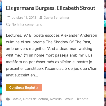
Els germans Burgess, Elizabeth Strout
Posted
By
octubre 11, 2013
XavierSerrahima
on
a
No hi ha comentaris
Els
Lectures: 97 El poeta escocès Alexander Anderson
germans
Burgess,
culmina el seu poema The Shadow Of The Past,
Elizabeth
amb un vers magnífic: “And a dead man walking
Strout
whit me.” (“I un home mort passeja amb mi”). La
metàfora no pot ésser més explícita: el nostre jo
present el constitueix l’acumulació de jos que s’han
anat succeint en…
“Els
Continua llegint
»
germans
Burgess,
Elizabeth
,
,
,
Català
Notes de lectura
Novel·la
Strout, Elizabeth
Strout”