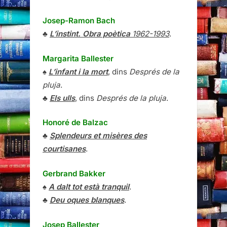
Josep-Ramon Bach
♣
L’instint. Obra poètica
1962-1993
.
Margarita Ballester
♠
L’infant i la mort
, dins
Després de la
pluja
.
♣
Els ulls
, dins
Després de la pluja
.
Honoré de Balzac
♣
Splendeurs et misères des
courtisanes
.
Gerbrand Bakker
♠
A dalt tot està tranquil
.
♣
Deu oques blanques
.
Josep Ballester