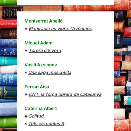
Montserrat Abelló
♣
El miracle és viure. Vivències
.
Miquel Adam
♣
Torero
d’hivern
.
Vasili Aksiónov
♠
Una saga moscovita
.
Ferran Aisa
♣
CNT, la força obrera de Catalunya
.
Caterina Albert
♣
Solitud
.
♠
Tots els contes 3
.