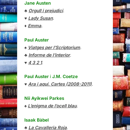
Jane Austen
♣
Orgull i prejudici
.
♥
Lady Susan
.
♦
Emma
.
Paul Auster
♠
Viatges per l’Scriptorium
.
♣
Informe de l’interior
.
♥
4 3 2 1
.
Paul Auster
i
J.M. Coetze
♥
Ara i aquí. Cartes (2008-2011)
.
Nii Ayikwei Parkes
♠
L’enigma de l’ocell blau
.
Isaak Bàbel
♣
La Cavalleria Roja
.