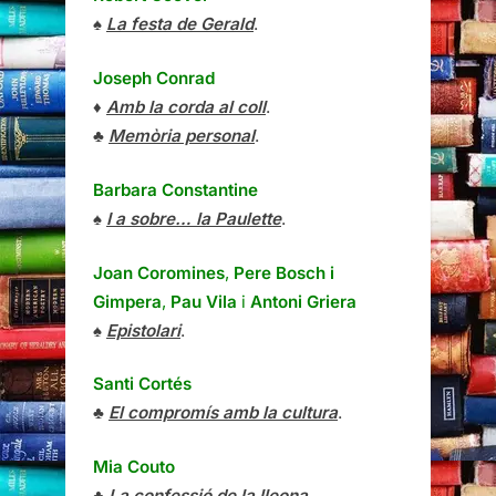
♠
La festa de Gerald
.
Joseph Conrad
♦
Amb la corda al coll
.
♣
Memòria personal
.
Barbara Constantine
♠
I a sobre… la Paulette
.
Joan Coromines
,
Pere Bosch i
Gimpera
,
Pau Vila
i
Antoni Griera
♠
Epistolari
.
Santi Cortés
♣
El compromís amb la cultura
.
Mia Couto
♣
La confessió de la lleona
.