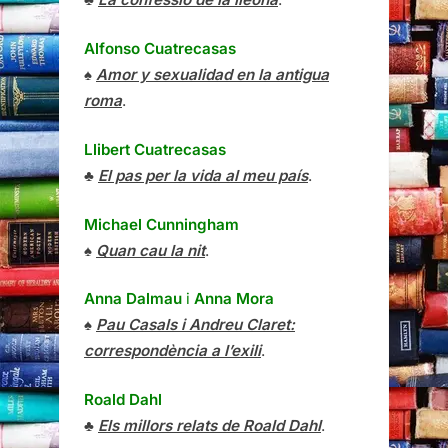
Alfonso Cuatrecasas
♠
Amor y sexualidad en la antigua
roma
.
Llibert Cuatrecasas
♣
El pas per la vida al meu país
.
Michael Cunningham
♠
Quan cau la nit
.
Anna Dalmau
i
Anna Mora
♠
Pau Casals i Andreu Claret:
correspondència a l’exili
.
Roald Dahl
♣
Els millors relats de Roald Dahl
.