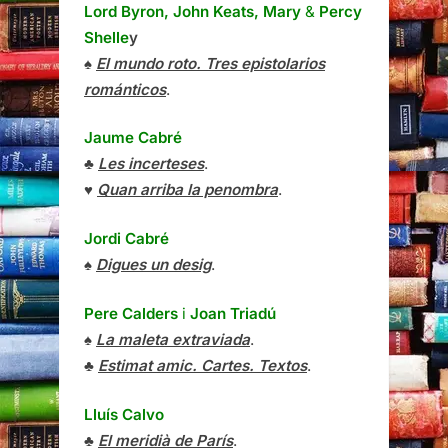
Lord Byron, John Keats, Mary
&
Percy
Shelle
y
♠
El mundo roto. Tres epistolarios
románticos
.
Jaume Cabré
♣
Les incerteses
.
♥
Quan arriba la penombra
.
Jordi Cabré
♠
Digues un desig
.
Pere Calders
i
Joan Triadú
♠
La maleta extraviada
.
♣
Estimat amic. Cartes. Textos
.
Lluís Calvo
♣
El meridià de París
.