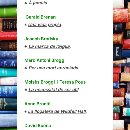
♣
À jamais
.
Gerald Brenan
♠
Una vida pròpia
.
Joseph Brodsky
♣
La marca de l’aigua
.
Marc Antoni Broggi
♣
Per una mort apropiada
.
Moisès Broggi
i
Teresa Pous
♣
La necessitat de ser útil
.
Anne Brontë
♠
La llogatera de Wildfell Hall
.
David Bueno