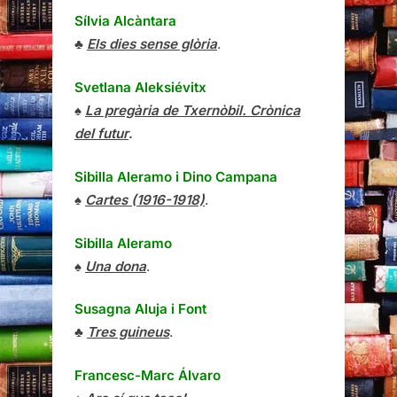
Sílvia Alcàntara
♣
Els dies sense glòria
.
Svetlana Aleksiévitx
♠
La pregària de Txernòbil. Crònica
del futur
.
Sibilla Aleramo
i
Dino Campana
♠
Cartes (1916-1918)
.
Sibilla Aleramo
♠
Una dona
.
Susagna Aluja i Font
♣
Tres guineus
.
Francesc-Marc Álvaro