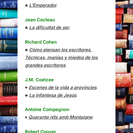
♣
L’Emperador
.
Jean Cocteau
♣
La dificultat de ser
.
Richard Cohen
♣
Cómo piensan los escritores.
Técnicas, manías y miedos de los
grandes escritores
.
J.M. Coetzee
♥
Escenes de la vida a províncies
.
♣
La infantesa de Jesús
.
Antoine Compagnon
♦
Quaranta nits amb Montaigne
.
Robert Coover