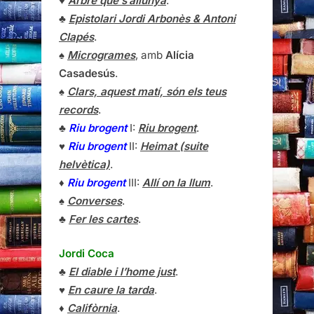
♥
Arbre que s’allunyà
.
♣
Epistolari Jordi Arbonès & Antoni
Clapés
.
♠
Microgrames
, amb
Alícia
Casadesús
.
♠
Clars, aquest matí, són els teus
records
.
♣
Riu brogent
I:
Riu brogent
.
♥
Riu brogent
II:
Heimat (suite
helvètica)
.
♦
Riu brogent
III:
Allí on la llum
.
♠
Converses
.
♣
Fer les cartes
.
Jordi Coca
♣
El diable i l’home just
.
♥
En caure la tarda
.
♦
Califòrnia
.