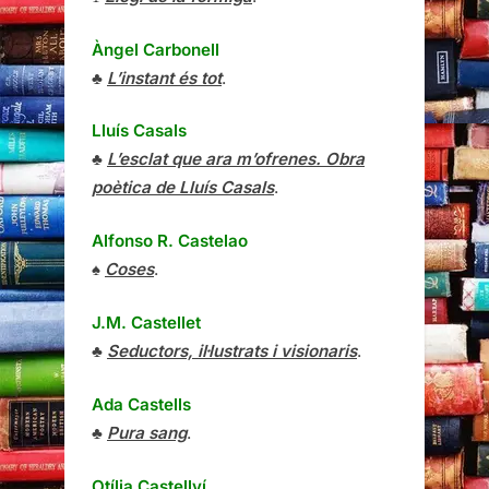
Àngel Carbonell
♣
L’instant és tot
.
Lluís Casals
♣
L’esclat que ara m’ofrenes. Obra
poètica de Lluís Casals
.
Alfonso R. Castelao
♠
Coses
.
J.M. Castellet
♣
Seductors, il·lustrats i visionaris
.
Ada Castells
♣
Pura sang
.
Otília Castellví