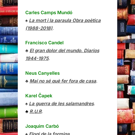
Carles Camps Mundó
♠
La mort i la paraula Obra poètica
(1988-2018)
.
Francisco Candel
♣
El gran dolor del mundo. Diarios
1944-1975
.
Neus Canyelles
♣
Mai no sé què fer fora de casa
.
Karel Čapek
♠
La guerra de les salamandres
.
♣
R.U.R
.
Joaquim Carbó
♠
Elogi de la formiga
.