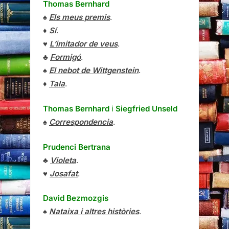
Thomas Bernhard
♠
Els meus premis
.
♦
Sí
.
♥
L’imitador de veus
.
♣
Formigó
.
♠
El nebot de Wittgenstein
.
♦
Tala
.
Thomas Bernhard
i
Siegfried Unseld
♠
Correspondencia
.
Prudenci Bertrana
♣
Violeta
.
♥
Josafat
.
David Bezmozgis
♠
Nataixa i altres històries
.