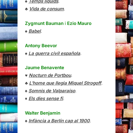
♠
Temps líquids
.
♣
Vida de consum
.
Zygmunt Bauman
i
Ezio Mauro
♠
Babel
.
Antony Beevor
♠
La guerra civil española
.
Jaume Benavente
♥
Nocturn de Portbou
.
♣
L’home que llegia Miquel Strogoff
.
♠
Somnis de Valparaíso
.
♦
Els dies sense fi
.
Walter Benjamin
♠
Infància a Berlín cap al 1900
.