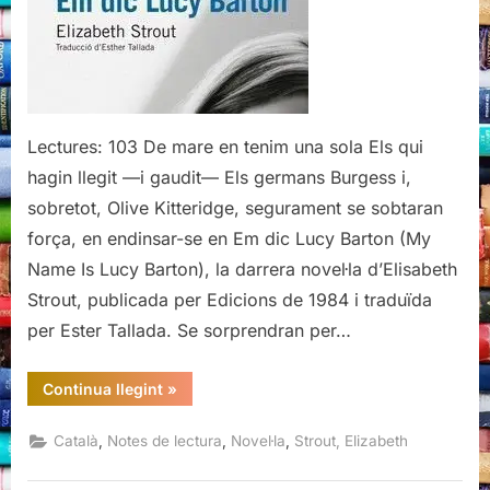
Strout
Lectures: 103 De mare en tenim una sola Els qui
hagin llegit —i gaudit— Els germans Burgess i,
sobretot, Olive Kitteridge, segurament se sobtaran
força, en endinsar-se en Em dic Lucy Barton (My
Name Is Lucy Barton), la darrera novel·la d’Elisabeth
Strout, publicada per Edicions de 1984 i traduïda
per Ester Tallada. Se sorprendran per…
“Em
Continua llegint
»
dic
Lucy
Barton,
,
,
,
Català
Notes de lectura
Novel·la
Strout, Elizabeth
Elizabeth
Strout”