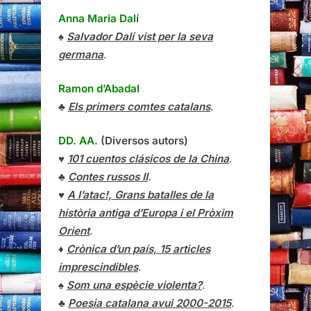
Anna Maria Dalí
♠
Salvador Dalí vist per la seva
germana
.
Ramon d’Abadal
♣
Els primers comtes catalans
.
DD. AA.
(Diversos autors)
♥
101 cuentos clásicos de la China
.
♣
Contes russos II
.
♥
A l’atac!, Grans batalles de la
història antiga d’Europa i el Pròxim
Orient
.
♦
Crònica d’un país, 15 articles
imprescindibles
.
♠
Som una espècie violenta?
.
♣
Poesia catalana avui 2000-2015
.