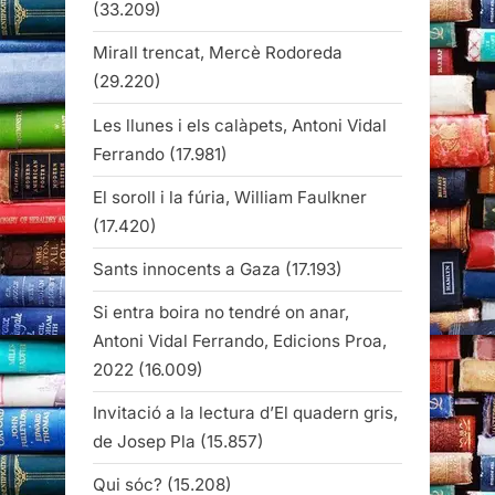
(33.209)
Mirall trencat, Mercè Rodoreda
(29.220)
Les llunes i els calàpets, Antoni Vidal
Ferrando
(17.981)
El soroll i la fúria, William Faulkner
(17.420)
Sants innocents a Gaza
(17.193)
Si entra boira no tendré on anar,
Antoni Vidal Ferrando, Edicions Proa,
2022
(16.009)
Invitació a la lectura d’El quadern gris,
de Josep Pla
(15.857)
Qui sóc?
(15.208)