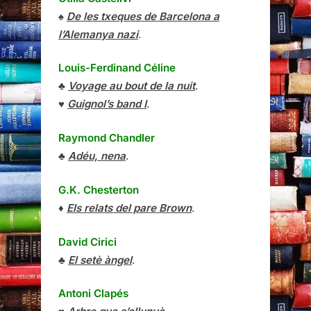
♠
De les txeques de Barcelona a
l’Alemanya nazi
.
Louis-Ferdinand Céline
♣
Voyage au bout de la nuit
.
♥
Guignol’s band I
.
Raymond Chandler
♣
Adéu, nena
.
G.K. Chesterton
♦
Els relats del pare Brown
.
David Cirici
♣
El setè àngel
.
Antoni Clapés