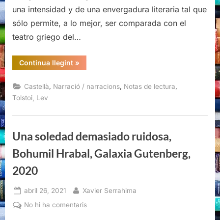
una intensidad y de una envergadura literaria tal que
sólo permite, a lo mejor, ser comparada con el
teatro griego del…
“La
Continua llegint
»
mañana
de
un
,
,
,
Castellà
Narració / narracions
Notas de lectura
terrateniente,
Lev
Tolstoi, Lev
Tolstoi,
Acantilado,
2021”
Una soledad demasiado ruidosa,
Bohumil Hrabal, Galaxia Gutenberg,
2020
Posted
By
abril 26, 2021
Xavier Serrahima
on
a
No hi ha comentaris
Una