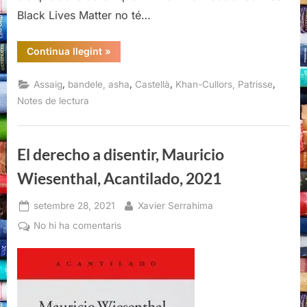
Black Lives Matter no té…
“Cuando
Continua llegint
»
te
llaman
terrorista:
,
,
,
,
Assaig
bandele, asha
Castellà
Khan-Cullors, Patrisse
Una
memoria
Notes de lectura
del
Black
Lives
Matter,
Patrisse
El derecho a disentir, Mauricio
Khan-
Cullors
Wiesenthal, Acantilado, 2021
i
asha
bandele,
Capitan
Posted
By
setembre 28, 2021
Xavier Serrahima
Swing,
on
2021”
a
No hi ha comentaris
El
derecho
a
disentir,
Mauricio