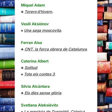
Miquel Adam
♣
Torero
d’hivern
.
Vasili Aksiónov
♠
Una saga moscovita
.
Ferran Aisa
♣
CNT, la força obrera de Catalunya
.
Caterina Albert
♣
Solitud
.
♠
Tots els contes 3
.
Sílvia Alcàntara
♣
Els dies sense glòria
.
Svetlana Aleksiévitx
♠
La pregària de Txernòbil. Crònica