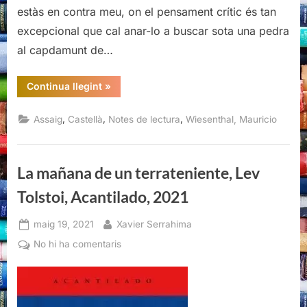
estàs en contra meu, on el pensament crític és tan
excepcional que cal anar-lo a buscar sota una pedra
al capdamunt de…
“El
Continua llegint
»
derecho
a
disentir,
,
,
,
Assaig
Castellà
Notes de lectura
Wiesenthal, Mauricio
Mauricio
Wiesenthal,
Acantilado,
2021”
La mañana de un terrateniente, Lev
Tolstoi, Acantilado, 2021
Posted
By
maig 19, 2021
Xavier Serrahima
on
a
No hi ha comentaris
La
mañana
de
un