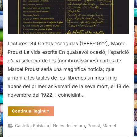
Lectures: 84 Cartas escogidas (1888-1922), Marcel
Proust La vida escrita En qualsevol ocasió, l’aparició
d’una selecció de les (nombrosíssimes) cartes de
Marcel Proust seria una magnífica notícia; que
arribin a les taules de les llibreries un mes i mig
abans del primer aniversari de la seva mort, el 18 de
novembre del 1922, i coincidint…
“Cartas
Continua llegint
»
escogidas
(1888-
1922),
,
,
,
Castellà
Epistolari
Notes de lectura
Proust, Marcel
Marcel
Proust,
Acantilado,