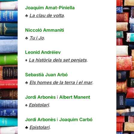
Joaquim Amat-Piniella
♣
La clau de volta
.
Niccoló Ammaniti
♣
Tu i Jo
.
Leonid Andréiev
♦
La història dels set penjats
.
Sebastià Juan Arbó
♣
Els homes de la terra i el mar
.
Jordi Arbonès
i
Albert Manent
♠
Epistolari
.
Jordi Arbonès
i
Joaquim Carbó
♣
Epistolari
.