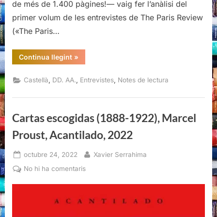
de més de 1.400 pàgines!— vaig fer l’anàlisi del
primer volum de les entrevistes de The Paris Review
(«The Paris…
“«The
Continua llegint
»
Paris
Review»,
Entrevistas,
,
,
,
Castellà
DD. AA.
Entrevistes
Notes de lectura
Vol.
II
(1984-
2012),
DD.AA.,
Cartas escogidas (1888-1922), Marcel
Acantilado,
2020”
Proust, Acantilado, 2022
Posted
By
octubre 24, 2022
Xavier Serrahima
on
a
No hi ha comentaris
Cartas
escogidas
(1888-
1922),