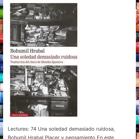
soledad
demasiado
ruidosa,
Bohumil
Hrabal,
Galaxia
Gutenberg,
2020
Lectures: 74 Una soledad demasiado ruidosa,
Bohumil Hrabal Placer y pensamiento En este