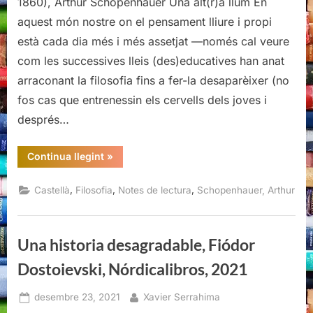
1860), Arthur Schopenhauer Una alt(r)a llum En
aquest món nostre on el pensament lliure i propi
està cada dia més i més assetjat —només cal veure
com les successives lleis (des)educatives han anat
arraconant la filosofia fins a fer-la desaparèixer (no
fos cas que entrenessin els cervells dels joves i
després…
“Correspondencia
Continua llegint
»
escogida
(1799-
1860),
,
,
,
Castellà
Filosofia
Notes de lectura
Schopenhauer, Arthur
Arthur
Schopenhauer,
Acantilado,
2022”
Una historia desagradable, Fiódor
Dostoievski, Nórdicalibros, 2021
Posted
By
desembre 23, 2021
Xavier Serrahima
on