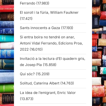
Ferrando
(17.983)
El soroll i la fúria, William Faulkner
(17.421)
Sants innocents a Gaza
(17.193)
Si entra boira no tendré on anar,
Antoni Vidal Ferrando, Edicions Proa,
2022
(16.010)
Invitació a la lectura d’El quadern gris,
de Josep Pla
(15.858)
Qui sóc?
(15.209)
Solitud, Caterina Albert
(14.763)
La idea de l’emigrant, Enric Valor
(13.873)