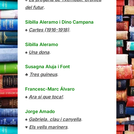
del futur
.
Sibilla Aleramo
i
Dino Campana
♠
Cartes (1916-1918)
.
Sibilla Aleramo
♠
Una dona
.
Susagna Aluja i Font
♣
Tres guineus
.
Francesc-Marc Álvaro
♠
Ara sí que toca!
.
Jorge Amado
♠
Gabriela, clau i canyella
.
♥
Els vells mariners
.