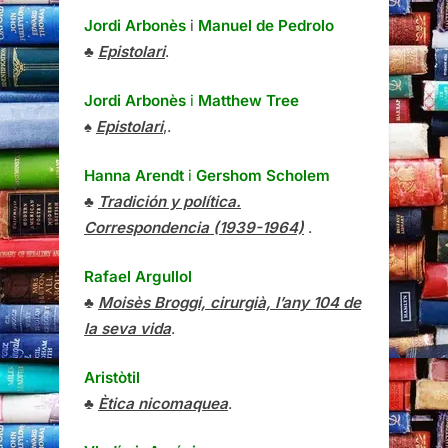
Jordi Arbonès
i
Manuel de Pedrolo
♣
Epistolari
.
Jordi Arbonès
i
Matthew Tree
♠
Epistolari
,.
Hanna Arendt
i
Gershom Scholem
♣
Tradición y política.
Correspondencia (1939-1964)
.
Rafael Argullol
♣
Moisès Broggi, cirurgià, l’any 104 de
la seva vida
.
Aristòtil
♣
Ètica nicomaquea
.