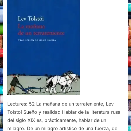
terrateniente,
Lev
Tolstoi,
Acantilado,
2021
Lectures: 52 La mañana de un terrateniente, Lev
Tolstoi Sueño y realidad Hablar de la literatura rusa
del siglo XIX es, prácticamente, hablar de un
milagro. De un milagro artístico de una fuerza, de