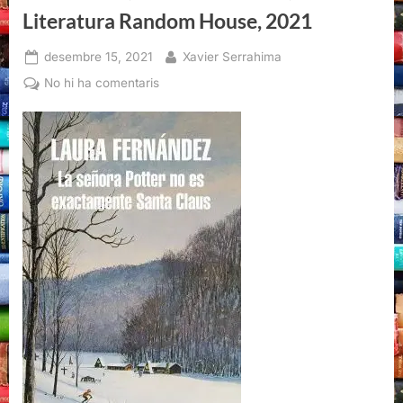
Literatura Random House, 2021
Posted
By
desembre 15, 2021
Xavier Serrahima
on
a
No hi ha comentaris
La
señora
Potter
no
es
exactamente
Santa
Claus,
Laura
Fernández,
Literatura
Random
House,
2021