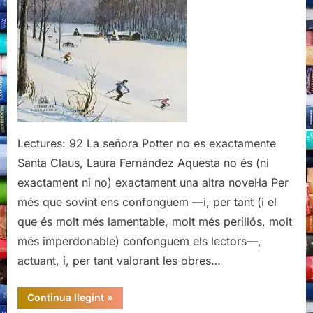
Random
House,
2021
Lectures: 92 La señora Potter no es exactamente
Santa Claus, Laura Fernández Aquesta no és (ni
exactament ni no) exactament una altra novel·la Per
més que sovint ens confonguem —i, per tant (i el
que és molt més lamentable, molt més perillós, molt
més imperdonable) confonguem els lectors—,
actuant, i, per tant valorant les obres…
“La
Continua llegint
»
señora