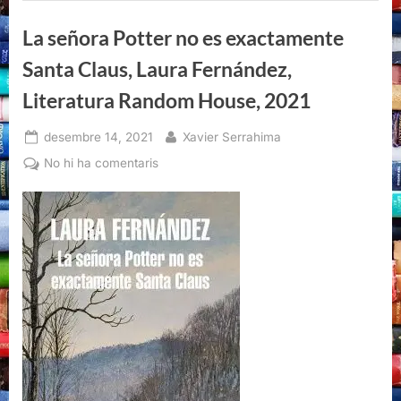
Claus,
Laura
La señora Potter no es exactamente
Fernández,
Literatura
Random
Santa Claus, Laura Fernández,
House,
2021”
Literatura Random House, 2021
Posted
By
desembre 14, 2021
Xavier Serrahima
on
a
No hi ha comentaris
La
señora
Potter
no
es
exactamente
Santa
Claus,
Laura
Fernández,
Literatura