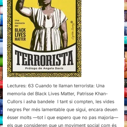
Black
Lives
Matter,
Patrisse
Khan-
Cullors
i
asha
bandele,
Capitan
Swing,
2021
Lectures: 63 Cuando te llaman terrorista: Una
memoria del Black Lives Matter, Patrisse Khan-
Cullors i asha bandele I tant si compten, les vides
negres Per més lamentable que sigui, encara deuen
ésser molts —tot i que espero que no pas majoria—
els que consideren que un moviment social com és