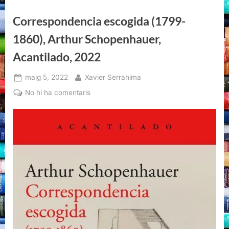
2022”
Correspondencia escogida (1799-
1860), Arthur Schopenhauer,
Acantilado, 2022
Posted
By
maig 5, 2022
Xavier Serrahima
on
a
No hi ha comentaris
Correspondencia
escogida
(1799-
1860),
Arthur
Schopenhauer,
Acantilado,
2022