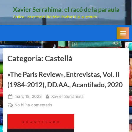
Skip
Xavier Serrahima: el racó de la paraula
to
Crítica i orientació literària: invitació a la lectura.
content
Categoria:
Castellà
«The Paris Review», Entrevistas, Vol. II
(1984-2012), DD.AA., Acantilado, 2020
Posted
By
març 18, 2023
Xavier Serrahima
on
a
No hi ha comentaris
«The
Paris
Review»,
Entrevistas,