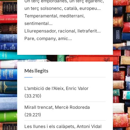
Un terç empordanès, un terç egarenc,
entrades
un terç solsonenc, català, europeu…
Temperamental, mediterrani,
sentimental…
Lliurepensador, racional, lletraferit…
Pare, company, amic…
Més llegits
L’ambició de l’Aleix, Enric Valor
(33.210)
Mirall trencat, Mercè Rodoreda
(29.221)
Les llunes i els calàpets, Antoni Vidal