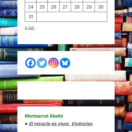
24
25
26
27
28
29
30
31
« jul.
Montserrat Abelló
♣
El miracle és viure. Vivències
.