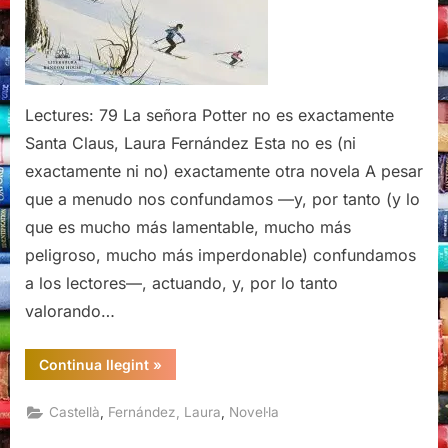
Lectures: 79 La señora Potter no es exactamente
Santa Claus, Laura Fernández Esta no es (ni
exactamente ni no) exactamente otra novela A pesar
que a menudo nos confundamos —y, por tanto (y lo
que es mucho más lamentable, mucho más
peligroso, mucho más imperdonable) confundamos
a los lectores—, actuando, y, por lo tanto
valorando…
“La
Continua llegint
»
señora
Potter
no
,
,
Castellà
Fernández, Laura
Novel·la
es
exactamente
Santa