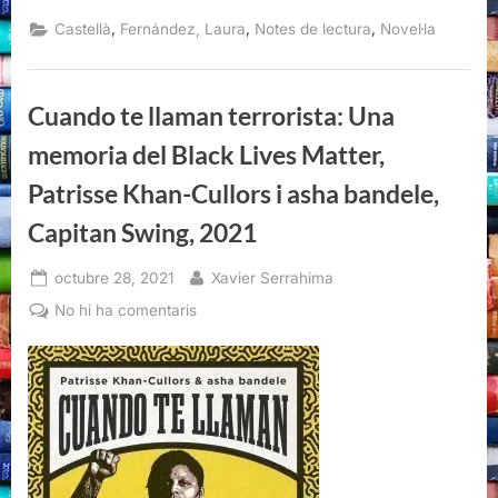
Potter
no
,
,
,
Castellà
Fernández, Laura
Notes de lectura
Novel·la
es
exactamente
Santa
Claus,
Laura
Cuando te llaman terrorista: Una
Fernández,
Literatura
Random
memoria del Black Lives Matter,
House,
2021”
Patrisse Khan-Cullors i asha bandele,
Capitan Swing, 2021
Posted
By
octubre 28, 2021
Xavier Serrahima
on
a
No hi ha comentaris
Cuando
te
llaman
terrorista:
Una
memoria
del