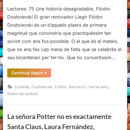
Lectures: 75 Una historia desagradable, Fiódor
Dostoievski El gran renovador Llegir Fiódor
Dostoievski és un d’aquells plaers de primera
magnitud que convindria que practiquéssim tan
sovint com ens fos possible. O el que és el mateix,
que no ens fes cap mena de falta que se celebrés el
seu bicentenari per fer-ho. Que ho convertíssim…
“Una
Continua llegint
»
historia
desagradable,
Fiódor
,
,
,
Castellà
Dostoievski, Fiódor
Narració / narracions
Dostoievski,
Nórdicalibros,
Notes de lectura
2021”
La señora Potter no es exactamente
Santa Claus, Laura Fernández,