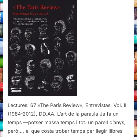
Vol.
II
(1984-
2012),
DD.AA.,
Acantilado,
2020
Lectures: 67 «The Paris Review», Entrevistas, Vol. II
(1984-2012), DD.AA. L’art de la paraula Ja fa un
temps —potser massa temps i tot: un parell d’anys;
però…, el que costa trobar temps per llegir llibres