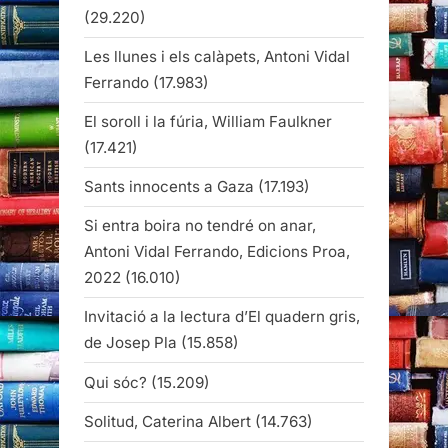
(29.220)
Les llunes i els calàpets, Antoni Vidal
Ferrando
(17.983)
El soroll i la fúria, William Faulkner
(17.421)
Sants innocents a Gaza
(17.193)
Si entra boira no tendré on anar,
Antoni Vidal Ferrando, Edicions Proa,
2022
(16.010)
Invitació a la lectura d’El quadern gris,
de Josep Pla
(15.858)
Qui sóc?
(15.209)
Solitud, Caterina Albert
(14.763)