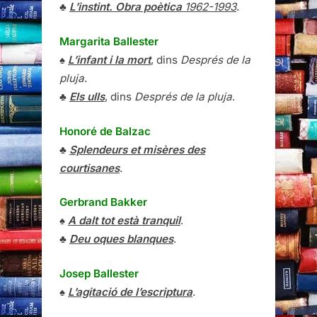
♣
L’instint. Obra poètica
1962-1993
.
Margarita Ballester
♠
L’infant i la mort
, dins
Després de la
pluja
.
♣
Els ulls
, dins
Després de la pluja
.
Honoré de Balzac
♣
Splendeurs et misères des
courtisanes
.
Gerbrand Bakker
♠
A dalt tot està tranquil
.
♣
Deu oques blanques
.
Josep Ballester
♠
L’agitació de l’escriptura
.