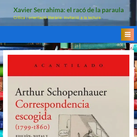
Skip
Xavier Serrahima: el racó de la paraula
to
Crítica i orientació literària: invitació a la lectura.
content