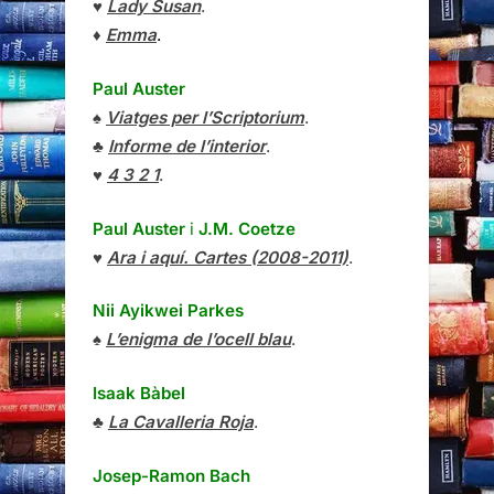
♥
Lady Susan
.
♦
Emma
.
Paul Auster
♠
Viatges per l’Scriptorium
.
♣
Informe de l’interior
.
♥
4 3 2 1
.
Paul Auster
i
J.M. Coetze
♥
Ara i aquí. Cartes (2008-2011)
.
Nii Ayikwei Parkes
♠
L’enigma de l’ocell blau
.
Isaak Bàbel
♣
La Cavalleria Roja
.
Josep-Ramon Bach