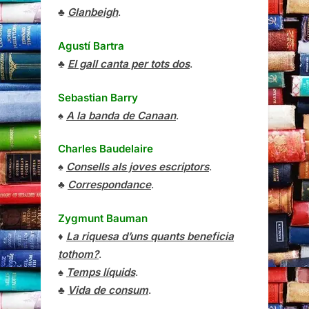
♣
Glanbeigh
.
Agustí Bartra
♣
El gall canta per tots dos
.
Sebastian Barry
♠
A la banda de Canaan
.
Charles Baudelaire
♠
Consells als joves escriptors
.
♣
Correspondance
.
Zygmunt Bauman
♦
La riquesa d’uns quants beneficia
tothom?
.
♠
Temps líquids
.
♣
Vida de consum
.