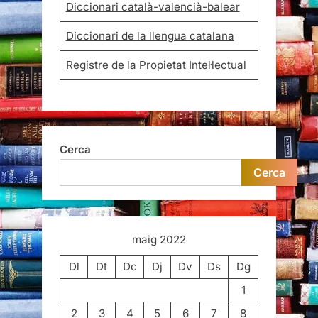
Diccionari català-valencià-balear
Diccionari de la llengua catalana
Registre de la Propietat Intel·lectual
Cerca
Cerca
maig 2022
Dl
Dt
Dc
Dj
Dv
Ds
Dg
1
2
3
4
5
6
7
8