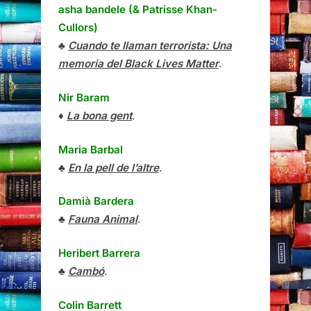
asha bandele (& Patrisse Khan-
Cullors)
♣
Cuando te llaman terrorista: Una
memoria del Black Lives Matter
.
Nir Baram
♦
La bona gent
.
Maria Barbal
♣
En la pell de l’altre
.
Damià Bardera
♣
Fauna Animal
.
Heribert Barrera
♣
Cambó
.
Colin Barrett