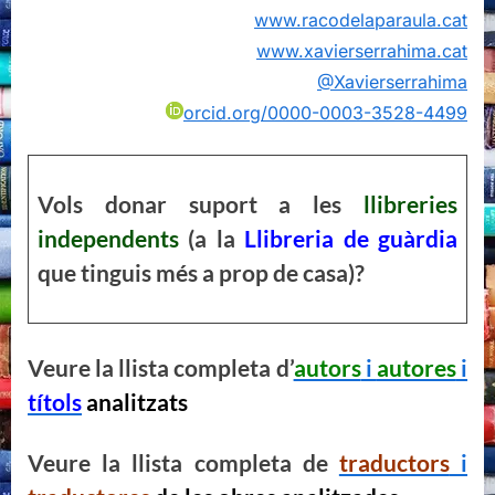
www.racodelaparaula.cat
www.xavierserrahima.cat
@Xavierserrahima
orcid.org/0000-0003-3528-4499
Vols donar suport a les
llibreries
independents
(a la
Llibreria de guàrdia
que tinguis més a prop de casa)?
Veure la llista completa d’
autors
i
autores
i
títols
analitzats
Veure la llista completa de
traductors
i