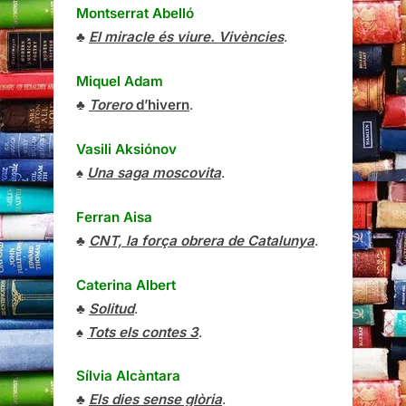
Montserrat Abelló
♣
El miracle és viure. Vivències
.
Miquel Adam
♣
Torero
d’hivern
.
Vasili Aksiónov
♠
Una saga moscovita
.
Ferran Aisa
♣
CNT, la força obrera de Catalunya
.
Caterina Albert
♣
Solitud
.
♠
Tots els contes 3
.
Sílvia Alcàntara
♣
Els dies sense glòria
.