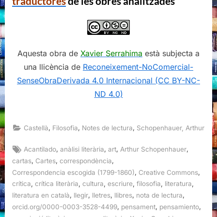
traductores
de les obres analitzades
Aquesta obra de
Xavier Serrahima
està subjecta a
una llicència de
Reconeixement-NoComercial-
SenseObraDerivada 4.0 Internacional (CC BY-NC-
ND 4.0)
,
,
,
Castellà
Filosofia
Notes de lectura
Schopenhauer, Arthur
Tags:
,
,
,
,
Acantilado
anàlisi literària
art
Arthur Schopenhauer
,
,
,
cartas
Cartes
correspondència
,
,
Correspondencia escogida (1799-1860)
Creative Commons
,
,
,
,
,
,
crítica
crítica literària
cultura
escriure
filosofia
literatura
,
,
,
,
,
literatura en català
llegir
lletres
llibres
nota de lectura
,
,
,
orcid.org/0000-0003-3528-4499
pensament
pensamiento