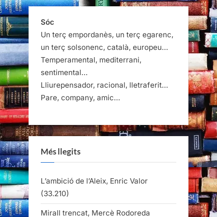
Sóc
Un terç empordanès, un terç egarenc,
un terç solsonenc, català, europeu…
Temperamental, mediterrani,
sentimental…
Lliurepensador, racional, lletraferit…
Pare, company, amic…
Més llegits
L’ambició de l’Aleix, Enric Valor
(33.210)
Mirall trencat, Mercè Rodoreda