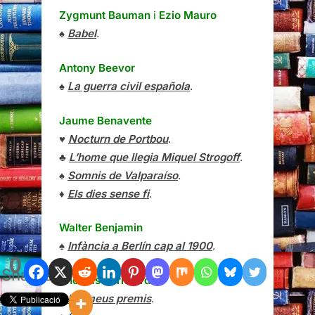
Zygmunt Bauman
i
Ezio Mauro
♠
Babel
.
Antony Beevor
♠
La guerra civil española
.
Jaume Benavente
♥
Nocturn de Portbou
.
♣
L’home que llegia Miquel Strogoff
.
♠
Somnis de Valparaíso
.
♦
Els dies sense fi
.
Walter Benjamin
♠
Infància a Berlín cap al 1900
.
0
Shares
Thomas Bernhard
♠
Els meus premis
.