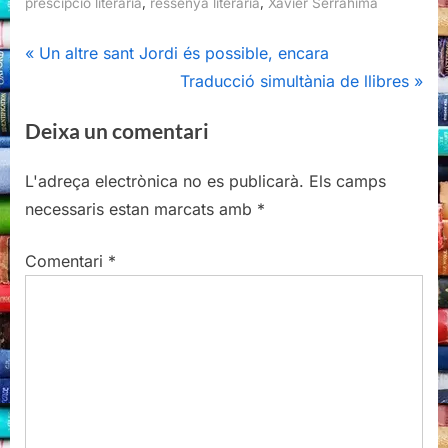
,
,
prescipció literària
ressenya literària
Xavier Serrahima
Navegació
P
Un altre sant Jordi és possible, encara
r
N
Traducció simultània de llibres
d'entrades
e
e
Deixa un comentari
v
x
i
t
L'adreça electrònica no es publicarà.
Els camps
o
P
necessaris estan marcats amb
*
u
o
s
s
Comentari
*
P
t
o
:
s
t
: