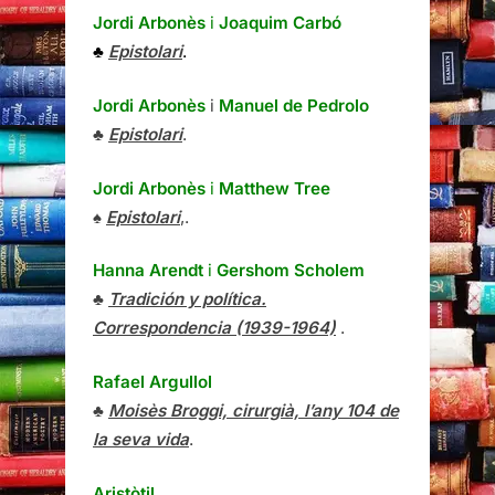
Jordi Arbonès
i
Joaquim Carbó
♣
Epistolari
.
Jordi Arbonès
i
Manuel de Pedrolo
♣
Epistolari
.
Jordi Arbonès
i
Matthew Tree
♠
Epistolari
,.
Hanna Arendt
i
Gershom Scholem
♣
Tradición y política.
Correspondencia (1939-1964)
.
Rafael Argullol
♣
Moisès Broggi, cirurgià, l’any 104 de
la seva vida
.
Aristòtil