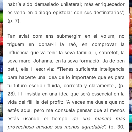
habría sido demasiado unilateral; más enriquecedor
es verlo en diálogo epistolar con sus destinatarios”,
(p. 7).
Tan aviat com ens submergim en el volum, no
triguem en donar-li la raó, en comprovar la
influència que va tenir la seva família, i, sobretot, la
seva mare, Johanna, en la seva formació. Ja de ben
petit, ella li escrivia: “Tienes suficiente inteligencia
para hacerte una idea de lo importante que es para
tu futuro escribir fluida, correcta y claramente”, (p.
28). I li insistia en una idea que serà essencial en la
vida del fill, la del profit: “A veces me duele que no
estés aquí, pero me consuela pensar que al menos
estás usando el tiempo
de una manera más
provechosa aunque sea menos agradable
”, (p. 30,