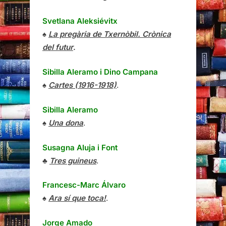
Svetlana Aleksiévitx
♠
La pregària de Txernòbil. Crònica
del futur
.
Sibilla Aleramo
i
Dino Campana
♠
Cartes (1916-1918)
.
Sibilla Aleramo
♠
Una dona
.
Susagna Aluja i Font
♣
Tres guineus
.
Francesc-Marc Álvaro
♠
Ara sí que toca!
.
Jorge Amado