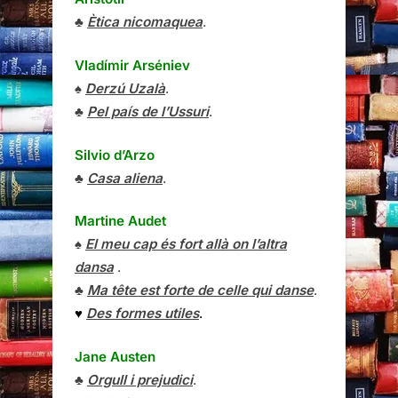
♣
Ètica nicomaquea
.
Vladímir Arséniev
♠
Derzú Uzalà
.
♣
Pel país de l’Ussuri
.
Silvio d’Arzo
♣
Casa aliena
.
Martine Audet
♠
El meu cap és fort allà on l’altra
dansa
.
♣
Ma tête est forte de celle qui danse
.
♥
Des formes utiles
.
Jane Austen
♣
Orgull i prejudici
.