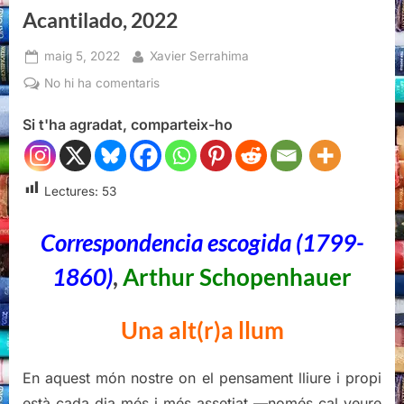
Acantilado, 2022
Posted
By
maig 5, 2022
Xavier Serrahima
on
a
No hi ha comentaris
Correspondencia
Si t'ha agradat, comparteix-ho
escogida
(1799-
1860),
Arthur
Lectures:
53
Schopenhauer,
Acantilado,
Correspondencia escogida (1799-
2022
1860)
,
Arthur Schopenhauer
Una alt(r)a llum
En aquest món nostre on el pensament lliure i propi
està cada dia més i més assetjat —només cal veure