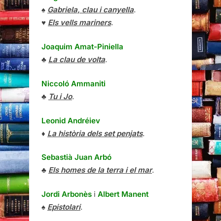
♠
Gabriela, clau i canyella
.
♥
Els vells mariners
.
Joaquim Amat-Piniella
♣
La clau de volta
.
Niccoló Ammaniti
♣
Tu i Jo
.
Leonid Andréiev
♦
La història dels set penjats
.
Sebastià Juan Arbó
♣
Els homes de la terra i el mar
.
Jordi Arbonès
i
Albert Manent
♠
Epistolari
.