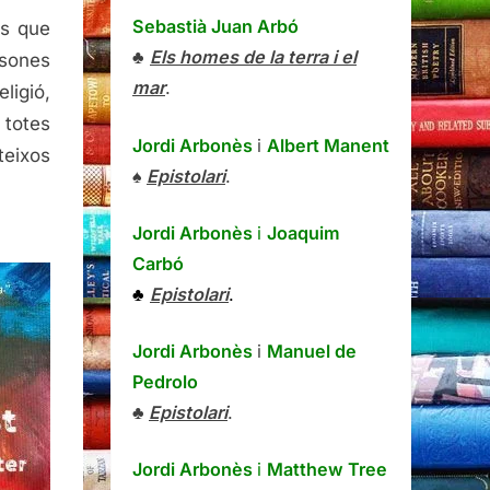
Sebastià Juan Arbó
és que
♣
Els homes de la terra i el
rsones
mar
.
ligió,
 totes
Jordi Arbonès
i
Albert Manent
teixos
♠
Epistolari
.
Jordi Arbonès
i
Joaquim
Carbó
♣
Epistolari
.
Jordi Arbonès
i
Manuel de
Pedrolo
♣
Epistolari
.
Jordi Arbonès
i
Matthew Tree