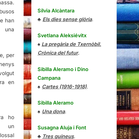
massa.
Sílvia Alcàntara
abusos
♣
Els dies sense glòria
.
ue han
n una
Svetlana Aleksiévitx
♠
La pregària de Txernòbil.
Crònica del futur
.
e, per
enys
Sibilla Aleramo
i
Dino
olgut
Campana
rra en
♠
Cartes (1916-1918)
.
Sibilla Aleramo
♠
Una dona
.
ra ho
in un
Susagna Aluja i Font
ossal
♣
Tres guineus
.