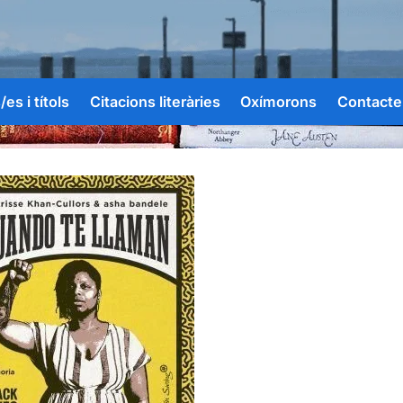
es i títols
Citacions literàries
Oxímorons
Contacte