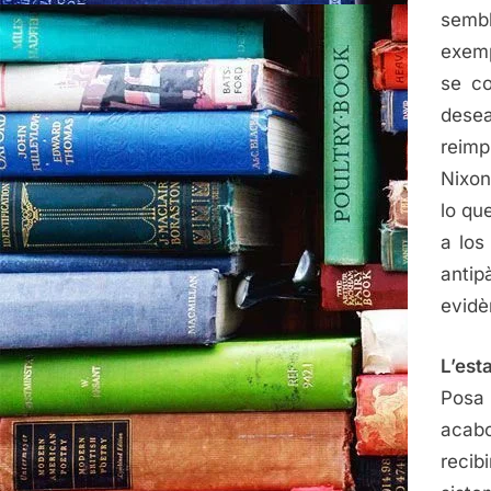
sembl
exemp
se co
desea
reimp
Nixon
lo qu
a los
antip
evidè
L’est
Posa 
acabo
recib