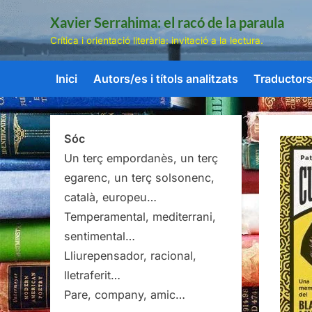
Skip
Xavier Serrahima: el racó de la paraula
to
Crítica i orientació literària: invitació a la lectura.
content
Inici
Autors/es i títols analitzats
Traductors/
Sóc
Un terç empordanès, un terç
egarenc, un terç solsonenc,
català, europeu…
Temperamental, mediterrani,
sentimental…
Lliurepensador, racional,
lletraferit…
Pare, company, amic…