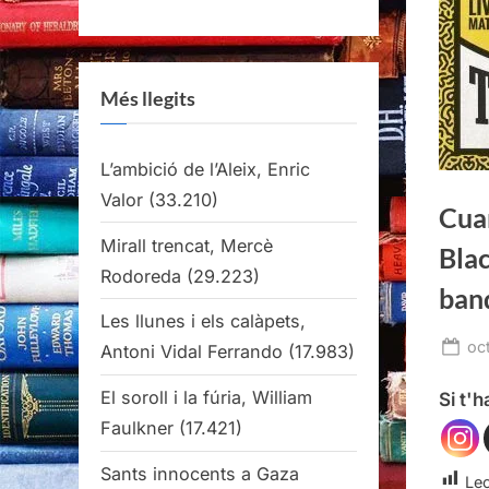
Més llegits
L’ambició de l’Aleix, Enric
Valor
(33.210)
Cua
Mirall trencat, Mercè
Blac
Rodoreda
(29.223)
ban
Les llunes i els calàpets,
Po
oc
Antoni Vidal Ferrando
(17.983)
on
El soroll i la fúria, William
Si t'
Faulkner
(17.421)
Sants innocents a Gaza
Lec