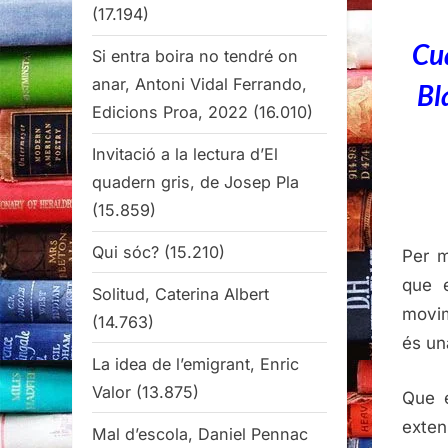
(17.194)
Cua
Si entra boira no tendré on
anar, Antoni Vidal Ferrando,
Bl
Edicions Proa, 2022
(16.010)
Invitació a la lectura d’El
quadern gris, de Josep Pla
(15.859)
Qui sóc?
(15.210)
Per m
que 
Solitud, Caterina Albert
movi
(14.763)
és un
La idea de l’emigrant, Enric
Valor
(13.875)
Que e
exten
Mal d’escola, Daniel Pennac