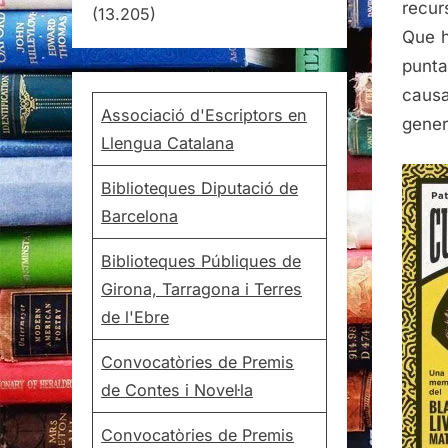
recur
(13.205)
Que h
punta
caus
Associació d'Escriptors en
gener
Llengua Catalana
Biblioteques Diputació de
Barcelona
Biblioteques Públiques de
Girona, Tarragona i Terres
de l'Ebre
Convocatòries de Premis
de Contes i Novel·la
Convocatòries de Premis