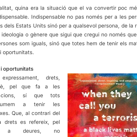
alitat, quina era la situació que el va convertir poc m
dispensable. Indispensable no pas només per a les pe
s dels Estats Units sinó per a qualsevol persona, de la re
, ideologia o gènere que sigui que cregui no només que
ersones som iguals, sinó que totes hem de tenir els ma
i oportunitats.
 i oportunitats
 expressament, drets,
uè, pel que fa a les
gacions, sí que tots
tumem a tenir les
xes. Que, al contrari del
 drets es refereix, pel
 a deures, no