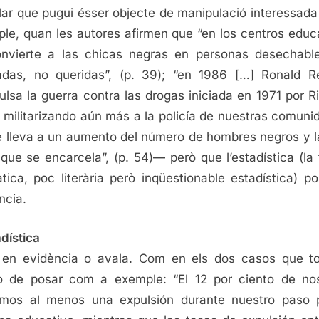
ar que pugui ésser objecte de manipulació interessad
le, quan les autores afirmen que “en los centros educ
nvierte a las chicas negras en personas desechabl
das, no queridas”, (p. 39); “en 1986 […] Ronald 
ulsa la guerra contra las drogas iniciada en 1971 por R
 militarizando aún más a la policía de nuestras comuni
e lleva a un aumento del número de hombres negros y l
 que se encarcela”, (p. 54)— però que l’estadística (la 
àtica, poc literària però inqüestionable estadística) p
ncia.
adística
en evidència o avala. Com en els dos casos que to
 de posar com a exemple: “El 12 por ciento de no
imos al menos una expulsión durante nuestro paso 