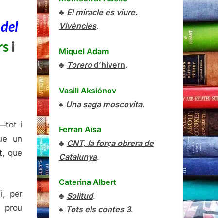
oria
♣
El miracle és viure.
 del
Vivències
.
ck
rs
i
s
Miquel Adam
er,
♣
Torero
d’hivern
.
isse
n-
Vasili Aksiónov
ors
♠
Una saga moscovita
.
a
—tot i
Ferran Aisa
ele,
ue un
♣
CNT, la força obrera de
itan
t, que
ng,
Catalunya
.
1
Caterina Albert
i, per
♣
Solitud
.
e prou
♠
Tots els contes 3
.