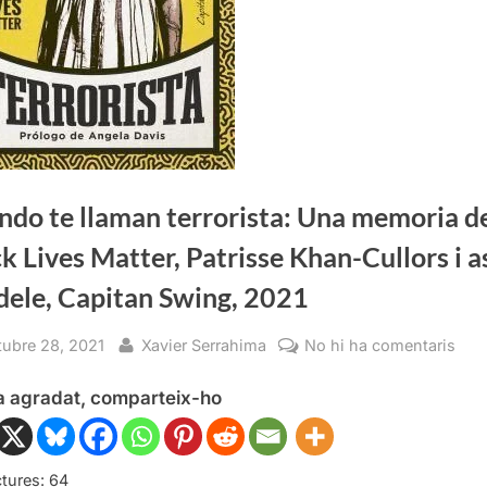
ndo te llaman terrorista: Una memoria d
k Lives Matter, Patrisse Khan-Cullors i 
dele, Capitan Swing, 2021
sted
By
a
tubre 28, 2021
Xavier Serrahima
No hi ha comentaris
Cua
ha agradat, comparteix-ho
te
lla
terr
Una
tures:
64