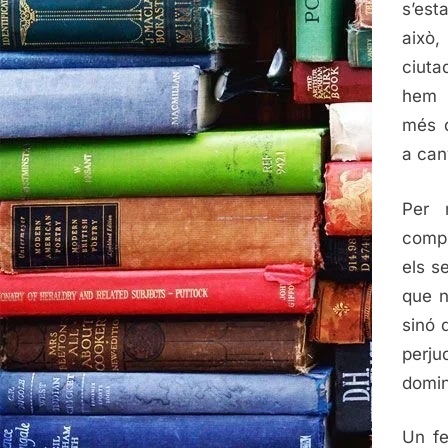
s’est
això
ciuta
hem 
més 
a can
Per 
compl
els s
que n
sinó 
perju
domin
Un fe