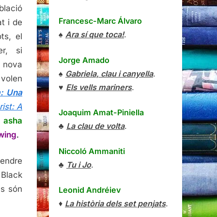
blació
Francesc-Marc Álvaro
at i de
♠
Ara sí que toca!
.
ts, el
er, si
Jorge Amado
 nova
♠
Gabriela, clau i canyella
.
 volen
♥
Els vells mariners
.
a: Una
ist: A
Joaquim Amat-Piniella
i
asha
♣
La clau de volta
.
wing
.
Niccoló Ammaniti
tendre
♣
Tu i Jo
.
 Black
es són
Leonid Andréiev
♦
La història dels set penjats
.