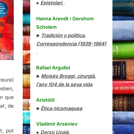
♠
Epistolari
,.
Hanna Arendt
i
Gershom
Scholem
♣
Tradición y política.
Correspondencia (1939-1964)
.
Rafael Argullol
♣
Moisès Broggi, cirurgià,
reure)
l’any 104 de la seva vida
.
reben,
er que
Aristòtil
at, de
♣
Ètica nicomaquea
.
Vladímir Arséniev
t, pot
♠
Derzú Uzalà
.