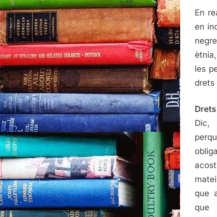
En re
en in
negre
ètnia
les p
drets 
Drets
Dic,
perq
obli
acos
matei
que a
que