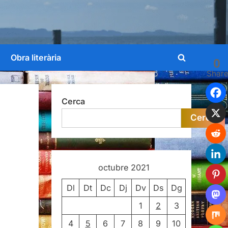
Obra literària
0
Toggle
Shar
search
form
Cerca
Cerca
octubre 2021
Dl
Dt
Dc
Dj
Dv
Ds
Dg
1
2
3
4
5
6
7
8
9
10