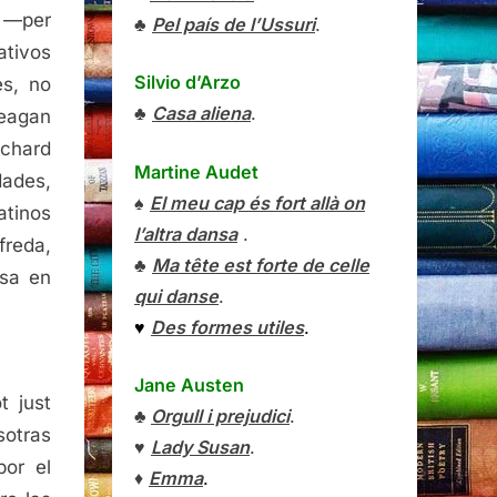
a —per
♣
Pel país de l’Ussuri
.
ativos
Silvio d’Arzo
es, no
♣
Casa aliena
.
Reagan
ichard
Martine Audet
dades,
♠
El meu cap és fort allà on
atinos
l’altra dansa
.
freda,
♣
Ma tête est forte de celle
osa en
qui danse
.
♥
Des formes utiles
.
Jane Austen
t just
♣
Orgull i prejudici
.
sotras
♥
Lady Susan
.
por el
♦
Emma
.