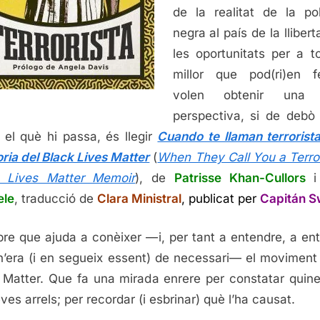
de la realitat de la po
negra al país de la llibert
les oportunitats per a to
millor que pod(ri)en f
volen obtenir una
perspectiva, si de debò
 el què hi passa, és llegir
Cuando te llaman terrorist
ia del Black Lives Matter
(
When They Call You a Terror
k Lives Matter Memoir
), de
Patrisse Khan-Cullors
ele
, traducció de
Clara Ministral
, publicat per
Capitán S
ibre que ajuda a conèixer —i, per tant a entendre, a en
’era (i en segueix essent) de necessari— el moviment
 Matter. Que fa una mirada enrere per constatar quin
ves arrels; per recordar (i esbrinar) què l’ha causat.