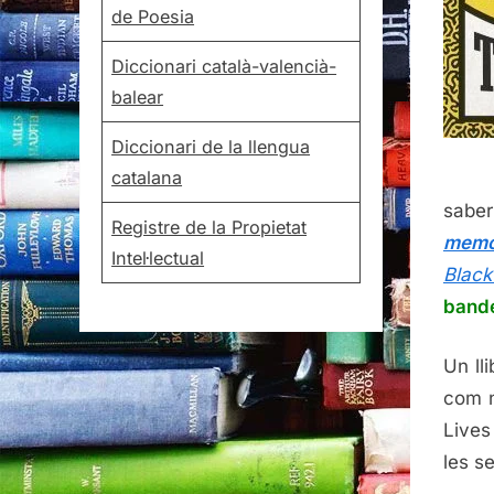
de Poesia
Diccionari català-valencià-
balear
Diccionari de la llengua
catalana
saber
Registre de la Propietat
memor
Intel·lectual
Blac
band
Un ll
com n
Lives
les se