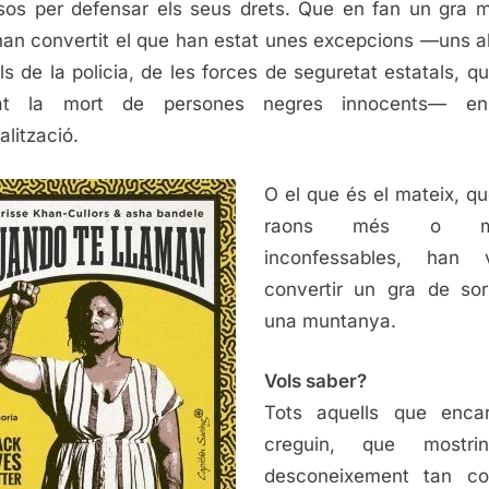
sos per defensar els seus drets. Que en fan un gra 
an convertit el que han estat unes excepcions —uns 
ls de la policia, de les forces de seguretat estatals, q
at la mort de persones negres innocents— e
alització.
O el que és el mateix, qu
raons més o m
inconfessables, han v
convertir un gra de so
una muntanya.
Vols saber?
Tots aquells que enca
creguin, que mostr
desconeixement tan col