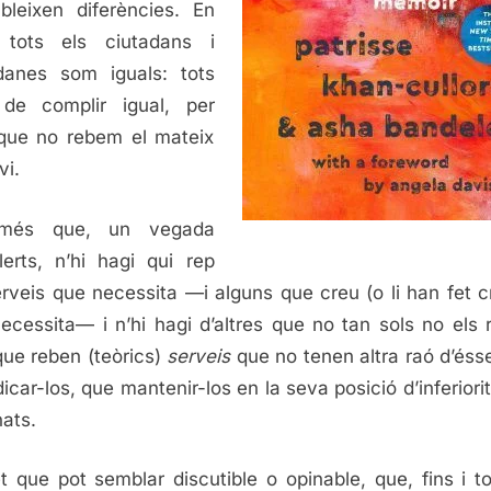
ableixen diferències. En
, tots els ciutadans i
danes som iguals: tots
de complir igual, per
que no rebem el mateix
vi.
més que, un vegada
erts, n’hi hagi qui rep
erveis que necessita —i alguns que creu (o li han fet c
ecessita— i n’hi hagi d’altres que no tan sols no els 
que reben (teòrics)
serveis
que no tenen altra raó d’éss
dicar-los, que mantenir-los en la seva posició d’inferiorit
ats.
t que pot semblar discutible o opinable, que, fins i to