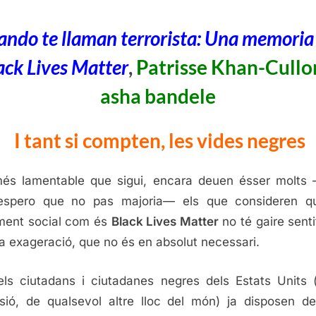
mem
del
ndo te llaman terrorista: Una memoria
Bla
ack Lives Matter
,
Patrisse Khan-Cullo
Live
Matt
asha bandele
Patr
Kha
I tant si compten, les vides negres
Cull
i
ash
és lamentable que sigui, encara deuen ésser molts 
band
espero que no pas majoria— els que consideren q
Cap
ment social com és
Black Lives Matter
no té gaire senti
Swi
a exageració, que no és en absolut necessari.
202
ls ciutadans i ciutadanes negres dels Estats Units (
sió, de qualsevol altre lloc del món) ja disposen d