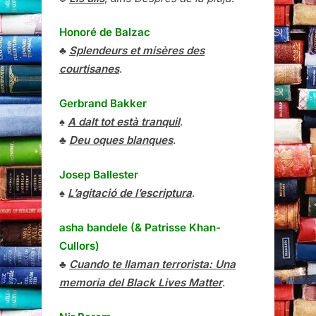
Honoré de Balzac
♣
Splendeurs et misères des
courtisanes
.
Gerbrand Bakker
♠
A dalt tot està tranquil
.
♣
Deu oques blanques
.
Josep Ballester
♠
L’agitació de l’escriptura
.
asha bandele (& Patrisse Khan-
Cullors)
♣
Cuando te llaman terrorista: Una
memoria del Black Lives Matter
.