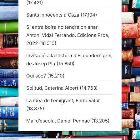
(17.421)
Sants innocents a Gaza
(17.194)
Si entra boira no tendré on anar,
Antoni Vidal Ferrando, Edicions Proa,
2022
(16.010)
Invitació a la lectura d’El quadern gris,
de Josep Pla
(15.859)
Qui sóc?
(15.210)
Solitud, Caterina Albert
(14.763)
La idea de l’emigrant, Enric Valor
(13.875)
Mal d’escola, Daniel Pennac
(13.205)