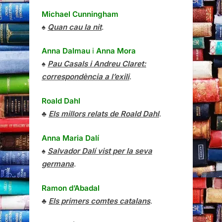
Michael Cunningham
♠
Quan cau la nit
.
Anna Dalmau
i
Anna Mora
♠
Pau Casals i Andreu Claret:
correspondència a l’exili
.
Roald Dahl
♣
Els millors relats de Roald Dahl
.
Anna Maria Dalí
♠
Salvador Dalí vist per la seva
germana
.
Ramon d’Abadal
♣
Els primers comtes catalans
.