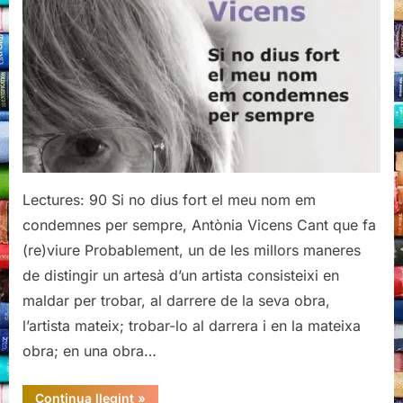
el
meu
nom
em
condemnes
per
sempre,
Antònia
Vicens
Lectures: 90 Si no dius fort el meu nom em
condemnes per sempre, Antònia Vicens Cant que fa
(re)viure Probablement, un de les millors maneres
de distingir un artesà d’un artista consisteixi en
maldar per trobar, al darrere de la seva obra,
l’artista mateix; trobar-lo al darrera i en la mateixa
obra; en una obra…
“Si
Continua llegint
»