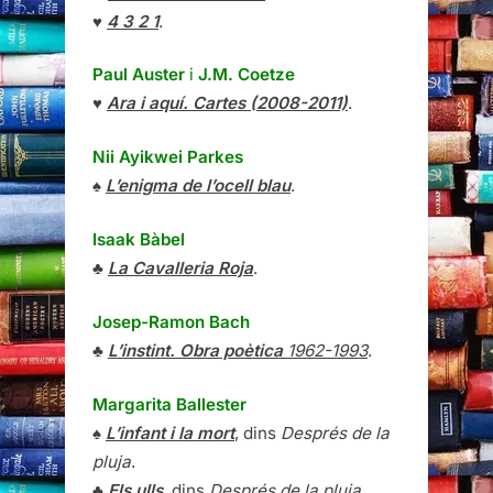
♥
4 3 2 1
.
Paul Auster
i
J.M. Coetze
♥
Ara i aquí. Cartes (2008-2011)
.
Nii Ayikwei Parkes
♠
L’enigma de l’ocell blau
.
Isaak Bàbel
♣
La Cavalleria Roja
.
Josep-Ramon Bach
♣
L’instint. Obra poètica
1962-1993
.
Margarita Ballester
♠
L’infant i la mort
, dins
Després de la
pluja
.
♣
Els ulls
, dins
Després de la pluja
.