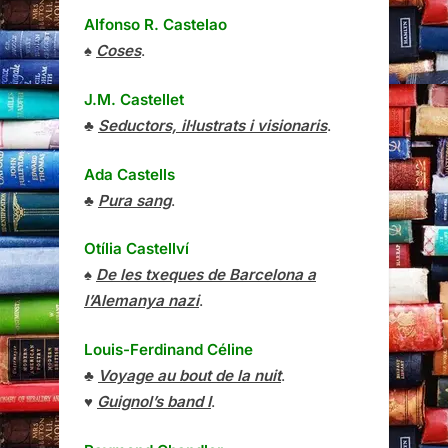
Alfonso R. Castelao
♠
Coses
.
J.M. Castellet
♣
Seductors, il·lustrats i visionaris
.
Ada Castells
♣
Pura sang
.
Otília Castellví
♠
De les txeques de Barcelona a
l’Alemanya nazi
.
Louis-Ferdinand Céline
♣
Voyage au bout de la nuit
.
♥
Guignol’s band I
.