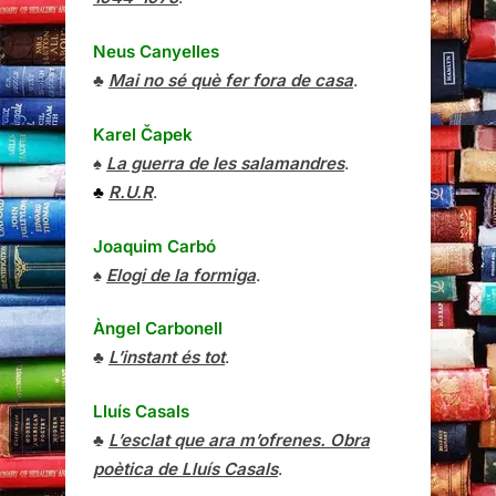
Neus Canyelles
♣
Mai no sé què fer fora de casa
.
Karel Čapek
♠
La guerra de les salamandres
.
♣
R.U.R
.
Joaquim Carbó
♠
Elogi de la formiga
.
Àngel Carbonell
♣
L’instant és tot
.
Lluís Casals
♣
L’esclat que ara m’ofrenes. Obra
poètica de Lluís Casals
.