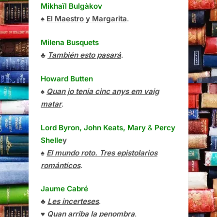
Mikhaïl Bulgàkov
♠
El Maestro y Margarita
.
Milena Busquets
♣
También esto pasará
.
Howard Butten
♠
Quan jo tenia cinc anys em vaig
matar
.
Lord Byron, John Keats, Mary
&
Percy
Shelle
y
♠
El mundo roto. Tres epistolarios
románticos
.
Jaume Cabré
♣
Les incerteses
.
♥
Quan arriba la penombra
.