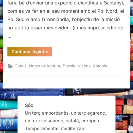
faria bé d’enviar una expedició científica a Santanyí,
com es va fer en el seu moment amb el Pol Nord, el
Pol Sud o amb Groenlàndia; l’objectiu de la missió
no podria ésser més evident (i més imprescindible):
…
“Lovely,
Continua llegint
»
Antònia
Vicens”
,
,
,
Català
Notes de lectura
Poesia
Vicens, Antònia
Sóc
Un terç empordanès, un terç egarenc,
un terç solsonenc, català, europeu…
Temperamental, mediterrani,