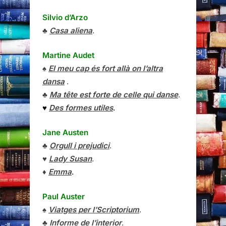
Silvio d’Arzo
♣
Casa aliena
.
Martine Audet
♠
El meu cap és fort allà on l’altra
dansa
.
♣
Ma tête est forte de celle qui danse
.
♥
Des formes utiles
.
Jane Austen
♣
Orgull i prejudici
.
♥
Lady Susan
.
♦
Emma
.
Paul Auster
♠
Viatges per l’Scriptorium
.
♣
Informe de l’interior
.