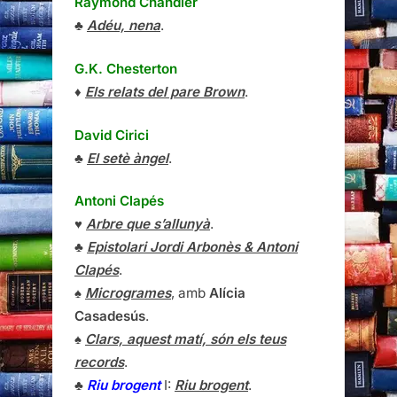
Raymond Chandler
♣
Adéu, nena
.
G.K. Chesterton
♦
Els relats del pare Brown
.
David Cirici
♣
El setè àngel
.
Antoni Clapés
♥
Arbre que s’allunyà
.
♣
Epistolari Jordi Arbonès & Antoni
Clapés
.
♠
Microgrames
, amb
Alícia
Casadesús
.
♠
Clars, aquest matí, són els teus
records
.
♣
Riu brogent
I:
Riu brogent
.