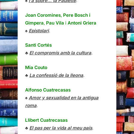
♠
I a sobre… la Paulette
.
Joan Coromines
,
Pere Bosch i
Gimpera
,
Pau Vila
i
Antoni Griera
♠
Epistolari
.
Santi Cortés
♣
El compromís amb la cultura
.
Mia Couto
♣
La confessió de la lleona
.
Alfonso Cuatrecasas
♠
Amor y sexualidad en la antigua
roma
.
Llibert Cuatrecasas
♣
El pas per la vida al meu país
.