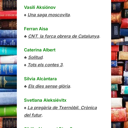
Vasili Aksiónov
♠
Una saga moscovita
.
Ferran Aisa
♣
CNT, la força obrera de Catalunya
.
Caterina Albert
♣
Solitud
.
♠
Tots els contes 3
.
Sílvia Alcàntara
♣
Els dies sense glòria
.
Svetlana Aleksiévitx
♠
La pregària de Txernòbil. Crònica
del futur
.