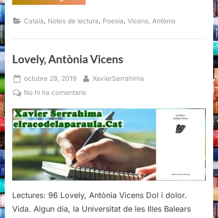
no
dius
fort
,
,
,
Català
Notes de lectura
Poesia
Vicens, Antònia
el
meu
nom
em
condemnes
Lovely, Antònia Vicens
per
sempre,
Antònia
Posted
By
Vicens”
octubre 28, 2019
XavierSerrahima
on
a
No hi ha comentaris
Lovely,
Antònia
Vicens
Lectures: 96 Lovely, Antònia Vicens Dol i dolor.
Vida. Algun dia, la Universitat de les Illes Balears