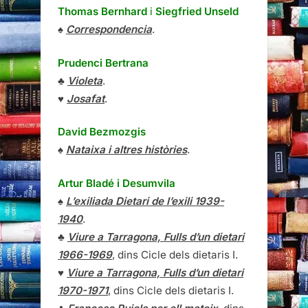
Thomas Bernhard
i
Siegfried Unseld
♠
Correspondencia
.
Prudenci Bertrana
♣
Violeta
.
♥
Josafat
.
David Bezmozgis
♠
Nataixa i altres històries
.
Artur Bladé i Desumvila
♠
L’exiliada Dietari de l’exili 1939-
1940
.
♣
Viure a Tarragona, Fulls d’un dietari
1966-1969
, dins Cicle dels dietaris I.
♥
Viure a Tarragona, Fulls d’un dietari
1970-1971
, dins Cicle dels dietaris I.