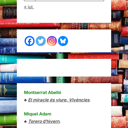
« jul.
Montserrat Abelló
♣
El miracle és viure. Vivències
.
Miquel Adam
♣
Torero
d’hivern
.