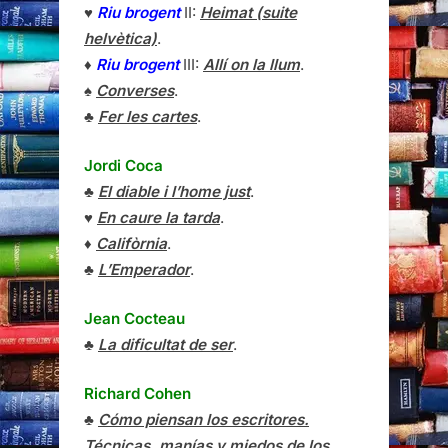
♥
Riu brogent
II:
Heimat (suite
helvètica)
.
♦
Riu brogent
III:
Allí on la llum
.
♠
Converses
.
♣
Fer les cartes
.
Jordi Coca
♣
El diable i l’home just
.
♥
En caure la tarda
.
♦
Califòrnia
.
♣
L’Emperador
.
Jean Cocteau
♣
La dificultat de ser
.
Richard Cohen
♣
Cómo piensan los escritores.
Técnicas, manías y miedos de los