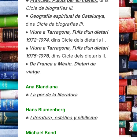
♣
Francesc Pujols per ell mateix
, dins
Cicle de biografies III
.
♥
Geografia espiritual de Catalunya
,
dins
Cicle de biografies III
.
♦
Viure a Tarragona, Fulls d’un dietari
1972-1974
, dins Cicle dels dietaris II.
♠
Viure a Tarragona, Fulls d’un dietari
1975-1976
, dins Cicle dels dietaris II.
♦
De França a Mèxic. Dietari de
viatge
.
Ana Blandiana
♣
La por de la literatura
.
Hans Blumenberg
♣
Literatura, estética y nihilismo
.
Michael Bond