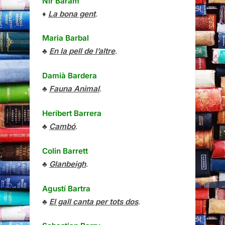
Nir Baram
♦
La bona gent
.
Maria Barbal
♣
En la pell de l’altre
.
Damià Bardera
♣
Fauna Animal
.
Heribert Barrera
♣
Cambó
.
Colin Barrett
♣
Glanbeigh
.
Agustí Bartra
♣
El gall canta per tots dos
.