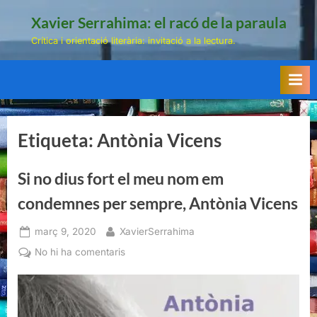
Skip
Xavier Serrahima: el racó de la paraula
to
Crítica i orientació literària: invitació a la lectura.
content
Etiqueta:
Antònia Vicens
Si no dius fort el meu nom em
condemnes per sempre, Antònia Vicens
Posted
By
març 9, 2020
XavierSerrahima
on
a
No hi ha comentaris
Si
no
dius
fort