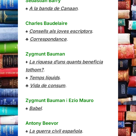
Sebastian Barry
♠
A la banda de Canaan
.
Charles Baudelaire
♠
Consells als joves escriptors
.
♣
Correspondance
.
Zygmunt Bauman
♦
La riquesa d’uns quants beneficia
tothom?
.
♠
Temps líquids
.
♣
Vida de consum
.
Zygmunt Bauman
i
Ezio Mauro
♠
Babel
.
Antony Beevor
♠
La guerra civil española
.