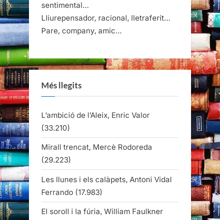
sentimental…
Lliurepensador, racional, lletraferit…
Pare, company, amic…
Més llegits
L’ambició de l’Aleix, Enric Valor
(33.210)
Mirall trencat, Mercè Rodoreda
(29.223)
Les llunes i els calàpets, Antoni Vidal
Ferrando
(17.983)
El soroll i la fúria, William Faulkner