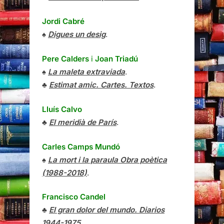
Jordi Cabré
♠
Digues un desig
.
Pere Calders
i
Joan Triadú
♠
La maleta extraviada
.
♣
Estimat amic. Cartes. Textos
.
Lluís Calvo
♣
El meridià de París
.
Carles Camps Mundó
♠
La mort i la paraula Obra poètica
(1988-2018)
.
Francisco Candel
♣
El gran dolor del mundo. Diarios
1944-1975
.