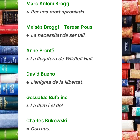
Marc Antoni Broggi
♣
Per una mort apropiada
.
Moisès Broggi
i
Teresa Pous
♣
La necessitat de ser útil
.
Anne Brontë
♠
La llogatera de Wildfell Hall
.
David Bueno
♣
L’enigma de la llibertat
.
Gesualdo Bufalino
♠
La llum i el dol
.
Charles Bukowski
♣
Correus
.