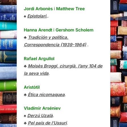
Jordi Arbonès
i
Matthew Tree
♠
Epistolari
,.
Hanna Arendt
i
Gershom Scholem
♣
Tradición y política.
Correspondencia (1939-1964)
.
Rafael Argullol
♣
Moisès Broggi, cirurgià, l’any 104 de
la seva vida
.
Aristòtil
♣
Ètica nicomaquea
.
Vladímir Arséniev
♠
Derzú Uzalà
.
♣
Pel país de l’Ussuri
.