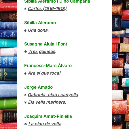
Sibilla Aleramo
i
Dino Campana
♠
Cartes (1916-1918)
.
Sibilla Aleramo
♠
Una dona
.
Susagna Aluja i Font
♣
Tres guineus
.
Francesc-Marc Álvaro
♠
Ara sí que toca!
.
Jorge Amado
♠
Gabriela, clau i canyella
.
♥
Els vells mariners
.
Joaquim Amat-Piniella
♣
La clau de volta
.