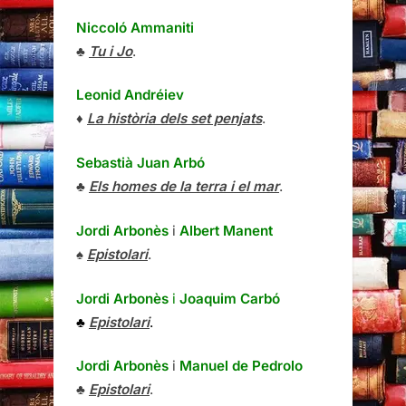
Niccoló Ammaniti
♣
Tu i Jo
.
Leonid Andréiev
♦
La història dels set penjats
.
Sebastià Juan Arbó
♣
Els homes de la terra i el mar
.
Jordi Arbonès
i
Albert Manent
♠
Epistolari
.
Jordi Arbonès
i
Joaquim Carbó
♣
Epistolari
.
Jordi Arbonès
i
Manuel de Pedrolo
♣
Epistolari
.