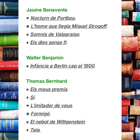
Jaume Benavente
♥
Nocturn de Portbou
.
♣
L’home que llegia Miquel Strogoff
.
♠
Somnis de Valparaíso
.
♦
Els dies sense fi
.
Walter Benjamin
♠
Infància a Berlín cap al 1900
.
Thomas Bernhard
♠
Els meus premis
.
♦
Sí
.
♥
L’imitador de veus
.
♣
Formigó
.
♠
El nebot de Wittgenstein
.
♦
Tala
.