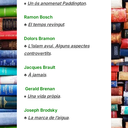
♠
Un ós anomenat Paddington
.
Ramon Bosch
♣
El temps revingut
.
Dolors Bramon
♣
L’islam avui. Alguns aspectes
controvertits
.
Jacques Brault
♣
À jamais
.
Gerald Brenan
♠
Una vida pròpia
.
Joseph Brodsky
♣
La marca de l’aigua
.