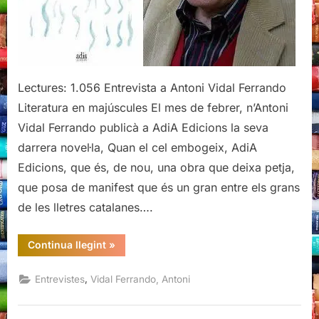
cel
embogeix»
Lectures: 1.056 Entrevista a Antoni Vidal Ferrando
Literatura en majúscules El mes de febrer, n’Antoni
Vidal Ferrando publicà a AdiA Edicions la seva
darrera novel·la, Quan el cel embogeix, AdiA
Edicions, que és, de nou, una obra que deixa petja,
que posa de manifest que és un gran entre els grans
de les lletres catalanes….
“Entrevista
Continua llegint
»
a
Antoni
Vidal
,
Entrevistes
Vidal Ferrando, Antoni
Ferrando,
per
parlar
de