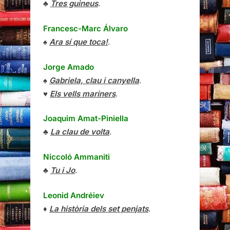
♣
Tres guineus
.
Francesc-Marc Álvaro
♠
Ara sí que toca!
.
Jorge Amado
♠
Gabriela, clau i canyella
.
♥
Els vells mariners
.
Joaquim Amat-Piniella
♣
La clau de volta
.
Niccoló Ammaniti
♣
Tu i Jo
.
Leonid Andréiev
♦
La història dels set penjats
.