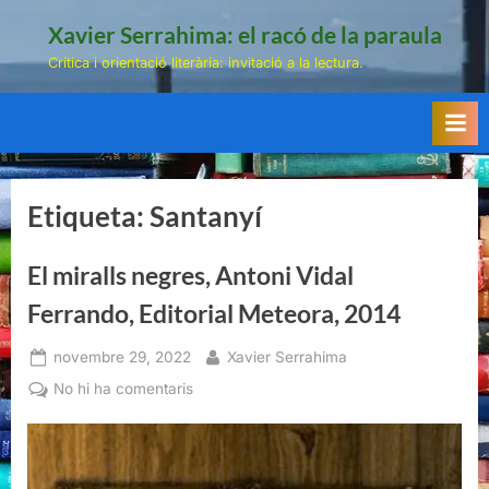
Skip
Xavier Serrahima: el racó de la paraula
to
Crítica i orientació literària: invitació a la lectura.
content
Etiqueta:
Santanyí
El miralls negres, Antoni Vidal
Ferrando, Editorial Meteora, 2014
Posted
By
novembre 29, 2022
Xavier Serrahima
on
a
No hi ha comentaris
El
miralls
negres,
Antoni