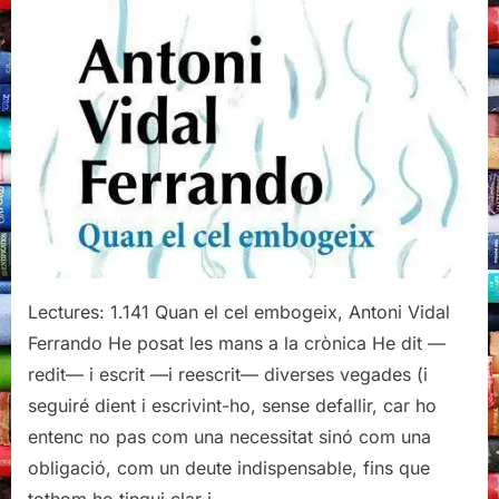
el
cel
embogei
Antoni
Vidal
Ferrand
Lectures: 1.141 Quan el cel embogeix, Antoni Vidal
Ferrando He posat les mans a la crònica He dit —
redit— i escrit —i reescrit— diverses vegades (i
seguiré dient i escrivint-ho, sense defallir, car ho
entenc no pas com una necessitat sinó com una
obligació, com un deute indispensable, fins que
tothom ho tingui clar i…