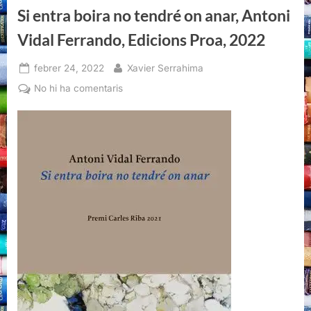
Si entra boira no tendré on anar, Antoni
Vidal Ferrando, Edicions Proa, 2022
Posted
By
febrer 24, 2022
Xavier Serrahima
on
a
No hi ha comentaris
Si
entra
boira
no
tendré
on
anar,
Antoni
Vidal
Ferrando,
Edicions
Proa,
2022