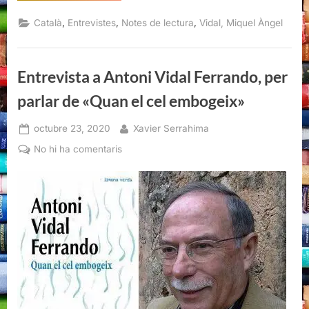
Ferrando.
La
,
,
,
Català
Entrevistes
Notes de lectura
Vidal, Miquel Àngel
mà
de
l’escriptor,
Miquel
Àngel
Entrevista a Antoni Vidal Ferrando, per
Vidal,
Lleonard
Muntaner,
parlar de «Quan el cel embogeix»
2021”
Posted
By
octubre 23, 2020
Xavier Serrahima
on
a
No hi ha comentaris
Entrevista
a
Antoni
Vidal
Ferrando,
per
parlar
de
«Quan
el