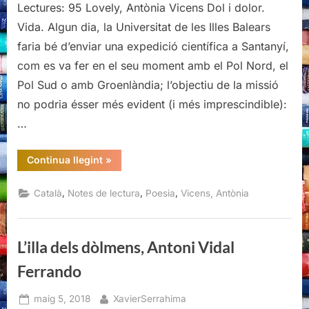
Lectures: 95 Lovely, Antònia Vicens Dol i dolor.
Vida. Algun dia, la Universitat de les Illes Balears
faria bé d’enviar una expedició científica a Santanyí,
com es va fer en el seu moment amb el Pol Nord, el
Pol Sud o amb Groenlàndia; l’objectiu de la missió
no podria ésser més evident (i més imprescindible):
…
“Lovely,
Continua llegint
»
Antònia
Vicens”
,
,
,
Català
Notes de lectura
Poesia
Vicens, Antònia
L’illa dels dòlmens, Antoni Vidal
Ferrando
Posted
By
maig 5, 2018
XavierSerrahima