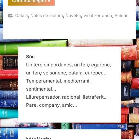
“La
Continua llegint
»
mà
del
jardiner,
,
,
,
Català
Notes de lectura
Novel·la
Vidal Ferrando, Antoni
Antoni
Vidal
Ferrando”
Sóc
Un terç empordanès, un terç egarenc,
un terç solsonenc, català, europeu…
Temperamental, mediterrani,
sentimental…
Lliurepensador, racional, lletraferit…
Pare, company, amic…