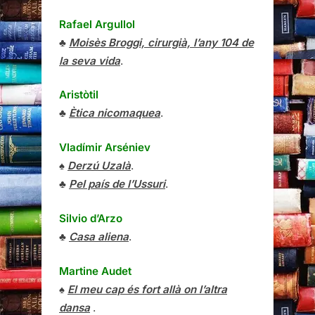
Rafael Argullol
♣
Moisès Broggi, cirurgià, l’any 104 de
la seva vida
.
Aristòtil
♣
Ètica nicomaquea
.
Vladímir Arséniev
♠
Derzú Uzalà
.
♣
Pel país de l’Ussuri
.
Silvio d’Arzo
♣
Casa aliena
.
Martine Audet
♠
El meu cap és fort allà on l’altra
dansa
.