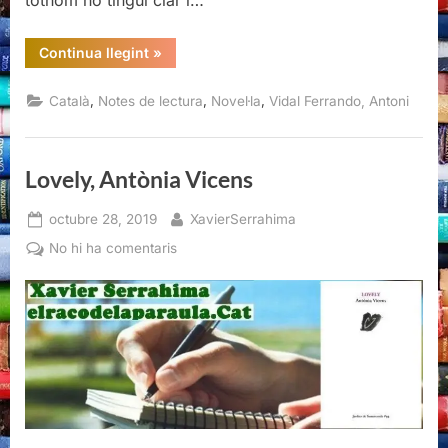
“Quan
Continua llegint
»
el
cel
embogeix,
,
,
,
Català
Notes de lectura
Novel·la
Vidal Ferrando, Antoni
Antoni
Vidal
Ferrando”
Lovely, Antònia Vicens
Posted
By
octubre 28, 2019
XavierSerrahima
on
a
No hi ha comentaris
Lovely,
Antònia
Vicens