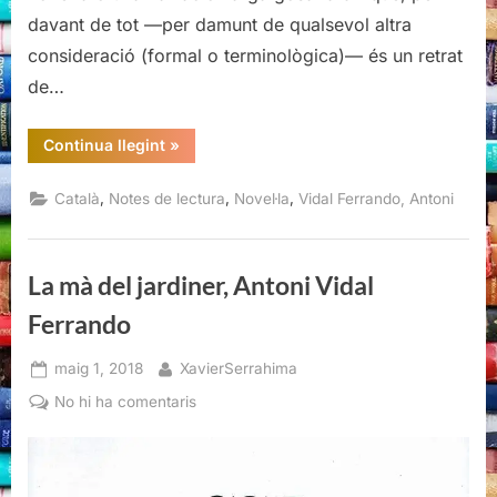
davant de tot —per damunt de qualsevol altra
consideració (formal o terminològica)— és un retrat
de…
“L’illa
Continua llegint
»
dels
dòlmens,
Antoni
,
,
,
Català
Notes de lectura
Novel·la
Vidal Ferrando, Antoni
Vidal
Ferrando”
La mà del jardiner, Antoni Vidal
Ferrando
Posted
By
maig 1, 2018
XavierSerrahima
on
a
No hi ha comentaris
La
mà
del