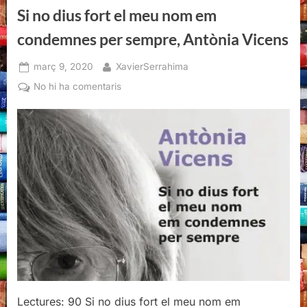
«Quan
Si no dius fort el meu nom em
el
cel
embogeix»”
condemnes per sempre, Antònia Vicens
Posted
By
març 9, 2020
XavierSerrahima
on
a
No hi ha comentaris
Si
no
dius
fort
el
meu
nom
em
condemnes
per
sempre,
Antònia
Vicens
Lectures: 90 Si no dius fort el meu nom em