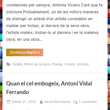
condemnes per sempre, Antònia Vicens Cant que fa
(re)viure Probablement, un de les millors maneres
de distingir un artesà d’un artista consisteixi en
maldar per trobar, al darrere de la seva obra,
l’artista mateix; trobar-lo al darrera i en la mateixa
obra; en una obra…
“Si
Continua llegint
»
no
dius
fort
,
,
,
Català
Notes de lectura
Poesia
Vicens, Antònia
el
meu
nom
em
condemnes
Quan el cel embogeix, Antoni Vidal
per
sempre,
Antònia
Ferrando
Vicens”
Posted
By
a
febrer 21, 2020
XavierSerrahima
1 comentari
on
Quan