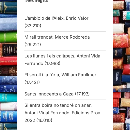
Més llegits
L’ambició de l’Aleix, Enric Valor
(33.210)
Mirall trencat, Mercè Rodoreda
(29.221)
Les llunes i els calàpets, Antoni Vidal
Ferrando
(17.983)
El soroll i la fúria, William Faulkner
(17.421)
Sants innocents a Gaza
(17.193)
Si entra boira no tendré on anar,
Antoni Vidal Ferrando, Edicions Proa,
2022
(16.010)