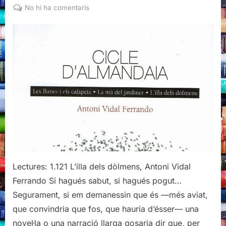
on
a
No hi ha comentaris
L’illa
dels
dòlmens,
Antoni
Vidal
Ferrando
Lectures: 1.121 L’illa dels dòlmens, Antoni Vidal
Ferrando Si hagués sabut, si hagués pogut…
Segurament, si em demanessin que és —més aviat,
que convindria que fos, que hauria d’ésser— una
novel·la o una narració llarga gosaria dir que, per