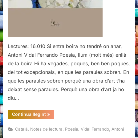
Lectures: 16.010 Si entra boira no tendré on anar,
Antoni Vidal Ferrando Poesia, llum (molt més) enllà
de la boira Hi ha vegades, poques, ben ben poques,
del tot excepcionals, en que les paraules sobren. En
que les paraules sobren perquè una obra d’art t’ha
deixat sense paraules. Perquè una obra d’art ja ho
diu…
“Si
Continua llegint
»
entra
boira
no
,
,
,
Català
Notes de lectura
Poesia
Vidal Ferrando, Antoni
tendré
on