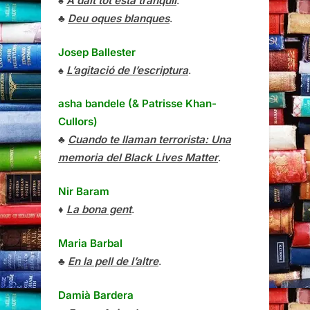
♠
A dalt tot està tranquil
.
♣
Deu oques blanques
.
Josep Ballester
♠
L’agitació de l’escriptura
.
asha bandele (& Patrisse Khan-
Cullors)
♣
Cuando te llaman terrorista: Una
memoria del Black Lives Matter
.
Nir Baram
♦
La bona gent
.
Maria Barbal
♣
En la pell de l’altre
.
Damià Bardera