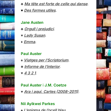
♣
Ma tête est forte de celle qui danse
.
♥
Des formes utiles
.
Jane Austen
♣
Orgull i prejudici
.
♥
Lady Susan
.
♦
Emma
.
Paul Auster
♠
Viatges per l’Scriptorium
.
♣
Informe de l’interior
.
♥
4 3 2 1
.
Paul Auster
i
J.M. Coetze
♥
Ara i aquí. Cartes (2008-2011)
.
Nii Ayikwei Parkes
♠
L’enigma de l’ocell blau
.