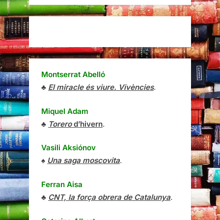
Montserrat Abelló
♣
El miracle és viure. Vivències
.
Miquel Adam
♣
Torero
d’hivern
.
Vasili Aksiónov
♠
Una saga moscovita
.
Ferran Aisa
♣
CNT, la força obrera de Catalunya
.