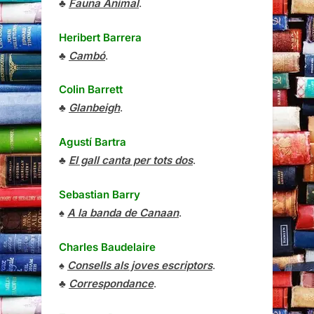
♣
Fauna Animal
.
Heribert Barrera
♣
Cambó
.
Colin Barrett
♣
Glanbeigh
.
Agustí Bartra
♣
El gall canta per tots dos
.
Sebastian Barry
♠
A la banda de Canaan
.
Charles Baudelaire
♠
Consells als joves escriptors
.
♣
Correspondance
.