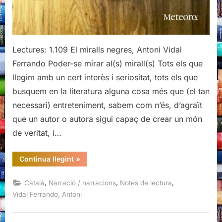
Lectures: 1.109 El miralls negres, Antoni Vidal
Ferrando Poder-se mirar al(s) mirall(s) Tots els que
llegim amb un cert interès i seriositat, tots els que
busquem en la literatura alguna cosa més que (el tan
necessari) entreteniment, sabem com n’és, d’agraït
que un autor o autora sigui capaç de crear un món
de veritat, i…
“El
Continua llegint
»
miralls
negres,
Antoni
,
,
,
Català
Narració / narracions
Notes de lectura
Vidal
Ferrando,
Vidal Ferrando, Antoni
Editorial
Meteora,
2014”