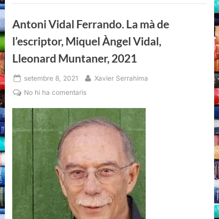
anar,
Antoni
Vidal
Antoni Vidal Ferrando. La mà de
Ferrando,
Edicions
Proa,
l’escriptor, Miquel Àngel Vidal,
2022”
Lleonard Muntaner, 2021
Posted
By
setembre 8, 2021
Xavier Serrahima
on
a
No hi ha comentaris
Antoni
Vidal
Ferrando.
La
mà
de
l’escriptor,
Miquel
Àngel
Vidal,
Lleonard