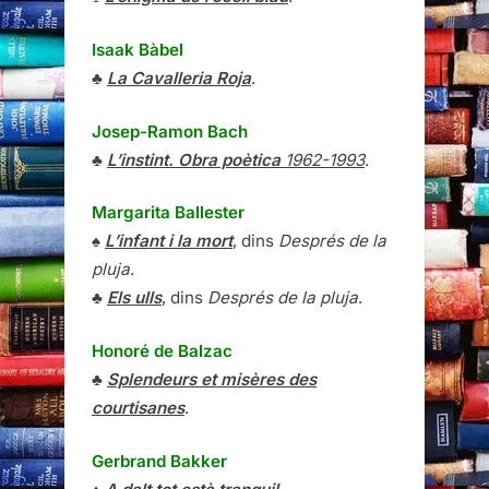
Isaak Bàbel
♣
La Cavalleria Roja
.
Josep-Ramon Bach
♣
L’instint. Obra poètica
1962-1993
.
Margarita Ballester
♠
L’infant i la mort
, dins
Després de la
pluja
.
♣
Els ulls
, dins
Després de la pluja
.
Honoré de Balzac
♣
Splendeurs et misères des
courtisanes
.
Gerbrand Bakker