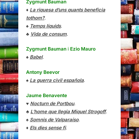
Zygmunt Bauman
♦
La riquesa d’uns quants beneficia
tothom?
.
♠
Temps líquids
.
♣
Vida de consum
.
Zygmunt Bauman
i
Ezio Mauro
♠
Babel
.
Antony Beevor
♠
La guerra civil española
.
Jaume Benavente
♥
Nocturn de Portbou
.
♣
L’home que llegia Miquel Strogoff
.
♠
Somnis de Valparaíso
.
♦
Els dies sense fi
.