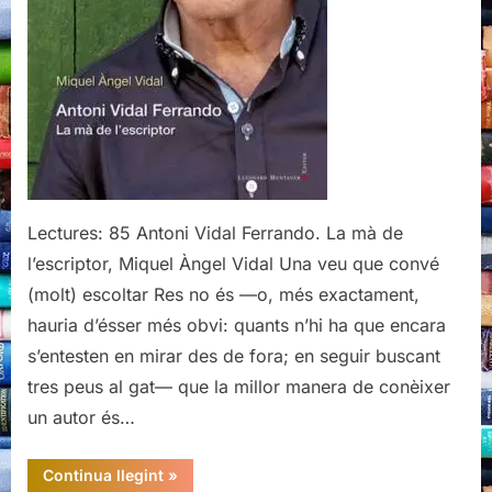
Muntaner,
2021
Lectures: 85 Antoni Vidal Ferrando. La mà de
l’escriptor, Miquel Àngel Vidal Una veu que convé
(molt) escoltar Res no és —o, més exactament,
hauria d’ésser més obvi: quants n’hi ha que encara
s’entesten en mirar des de fora; en seguir buscant
tres peus al gat— que la millor manera de conèixer
un autor és…
“Antoni
Continua llegint
»
Vidal