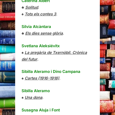
Caterina Albert
♣
Solitud
.
♠
Tots els contes 3
.
Sílvia Alcàntara
♣
Els dies sense glòria
.
Svetlana Aleksiévitx
♠
La pregària de Txernòbil. Crònica
del futur
.
Sibilla Aleramo
i
Dino Campana
♠
Cartes (1916-1918)
.
Sibilla Aleramo
♠
Una dona
.
Susagna Aluja i Font