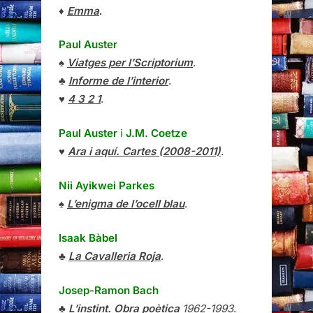
♦
Emma
.
Paul Auster
♠
Viatges per l’Scriptorium
.
♣
Informe de l’interior
.
♥
4 3 2 1
.
Paul Auster
i
J.M. Coetze
♥
Ara i aquí. Cartes (2008-2011)
.
Nii Ayikwei Parkes
♠
L’enigma de l’ocell blau
.
Isaak Bàbel
♣
La Cavalleria Roja
.
Josep-Ramon Bach
♣
L’instint. Obra poètica
1962-1993
.