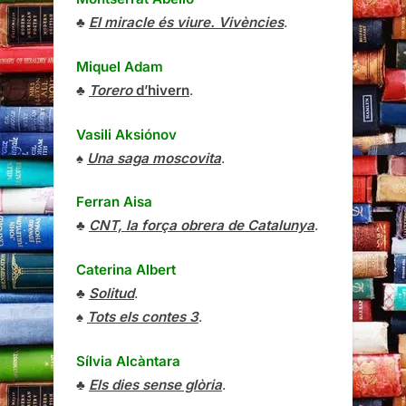
♣
El miracle és viure. Vivències
.
Miquel Adam
♣
Torero
d’hivern
.
Vasili Aksiónov
♠
Una saga moscovita
.
Ferran Aisa
♣
CNT, la força obrera de Catalunya
.
Caterina Albert
♣
Solitud
.
♠
Tots els contes 3
.
Sílvia Alcàntara
♣
Els dies sense glòria
.