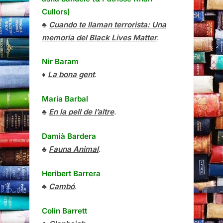
Cullors)
♣
Cuando te llaman terrorista: Una
memoria del Black Lives Matter
.
Nir Baram
♦
La bona gent
.
Maria Barbal
♣
En la pell de l’altre
.
Damià Bardera
♣
Fauna Animal
.
Heribert Barrera
♣
Cambó
.
Colin Barrett