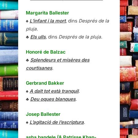
Margarita Ballester
♠
L’infant i la mort
, dins
Després de la
pluja
.
♣
Els ulls
, dins
Després de la pluja
.
Honoré de Balzac
♣
Splendeurs et misères des
courtisanes
.
Gerbrand Bakker
♠
A dalt tot està tranquil
.
♣
Deu oques blanques
.
Josep Ballester
♠
L’agitació de l’escriptura
.
asha bandele (& Patrisse Khan-