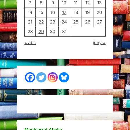
7
8
9
10
11
12
13
14
15
16
17
18
19
20
21
22
23
24
25
26
27
28
29
30
31
« abr.
juny »
Montserrat Abelló