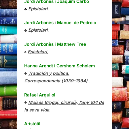
Jordi Arbonès
i
Joaquim Carbó
♣
Epistolari
.
Jordi Arbonès
i
Manuel de Pedrolo
♣
Epistolari
.
Jordi Arbonès
i
Matthew Tree
♠
Epistolari
,.
Hanna Arendt
i
Gershom Scholem
♣
Tradición y política.
Correspondencia (1939-1964)
.
Rafael Argullol
♣
Moisès Broggi, cirurgià, l’any 104 de
la seva vida
.
Aristòtil