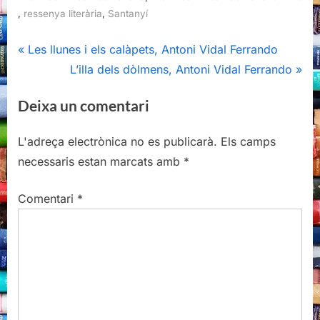
,
,
ressenya literària
Santanyí
Navegació
P
Les llunes i els calàpets, Antoni Vidal Ferrando
r
N
L’illa dels dòlmens, Antoni Vidal Ferrando
d'entrades
e
e
Deixa un comentari
v
x
i
t
L'adreça electrònica no es publicarà.
Els camps
o
P
necessaris estan marcats amb
*
u
o
s
s
Comentari
*
P
t
o
:
s
t
: