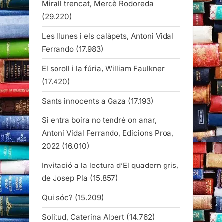
Mirall trencat, Mercè Rodoreda
(29.220)
Les llunes i els calàpets, Antoni Vidal
Ferrando
(17.983)
El soroll i la fúria, William Faulkner
(17.420)
Sants innocents a Gaza
(17.193)
Si entra boira no tendré on anar,
Antoni Vidal Ferrando, Edicions Proa,
2022
(16.010)
Invitació a la lectura d’El quadern gris,
de Josep Pla
(15.857)
Qui sóc?
(15.209)
Solitud, Caterina Albert
(14.762)