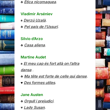
♣
Ètica nicomaquea
.
Vladímir Arséniev
♠
Derzú Uzalà
.
♣
Pel país de l’Ussuri
.
Silvio d’Arzo
♣
Casa aliena
.
Martine Audet
♠
El meu cap és fort allà on l’altra
dansa
.
♣
Ma tête est forte de celle qui danse
.
♥
Des formes utiles
.
Jane Austen
♣
Orgull i prejudici
.
♥
Lady Susan
.