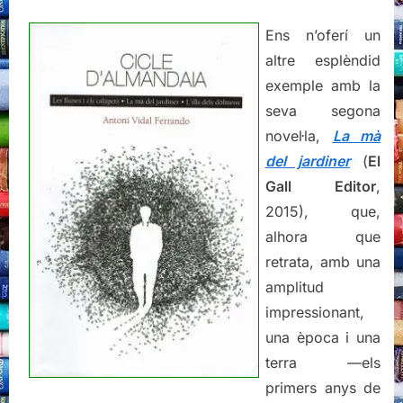
Ens n’oferí un
altre esplèndid
exemple amb la
seva segona
novel·la,
La mà
del jardiner
(
El
Gall Editor
,
2015), que,
alhora que
retrata, amb una
amplitud
impressionant,
una època i una
terra —els
primers anys de