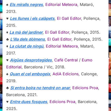
♠
Els miralls negres
,
Editorial Meteora
, Mataró,
2013.
♥
Les llunes i els calàpets
,
El Gall Editor
, Pollença,
2015.
♦
La mà del jardiner
,
El Gall Editor
, Pollença, 2015.
♣
L’illa dels dòlmens
,
El Gall Editor
, Pollença, 2015.
♦
La ciutat de ningú
,
Editorial Meteora
, Mataró,
2017.
♥
Aigües desprotegides
,
Cafè Central
/
Eumo
Editorial
, Barcelona / Vic, 2018.
♠
Quan el cel embogeix
,
AdiA Edicions
, Calonge,
2019.
♣
Si entra boira no tendré on anar
,
Edicions Proa
,
Barcelona, 2021.
♥
Entre dues fosques
,
Edicions Proa
, Barcelona,
2025.