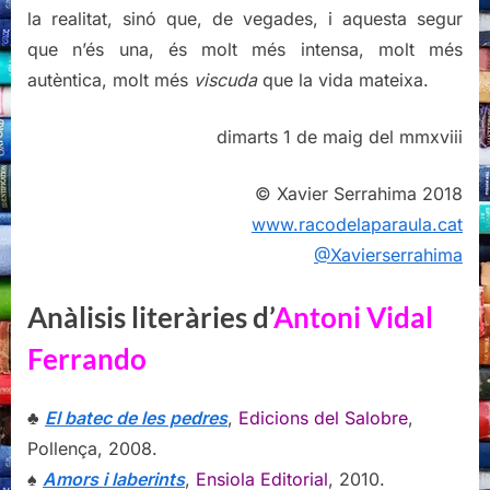
la realitat, sinó que, de vegades, i aquesta segur
que n’és una, és molt més intensa, molt més
autèntica, molt més
viscuda
que la vida mateixa.
dimarts 1 de maig del mmxviii
© Xavier Serrahima 2018
www.racodelaparaula.cat
@Xavierserrahima
Anàlisis literàries d’
Antoni Vidal
Ferrando
♣
El batec de les pedres
,
Edicions del Salobre
,
Pollença, 2008.
♠
Amors i laberints
,
Ensiola Editorial
, 2010.