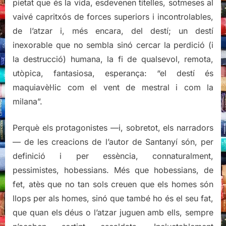
pietat que és la vida, esdevenen titelles, sotmeses al
vaivé capritxós de forces superiors i incontrolables,
de l’atzar i, més encara, del destí; un destí
inexorable que no sembla sinó cercar la perdició (i
la destrucció) humana, la fi de qualsevol, remota,
utòpica, fantasiosa, esperança: “el destí és
maquiavèl·lic com el vent de mestral i com la
milana”.
Perquè els protagonistes —i, sobretot, els narradors
— de les creacions de l’autor de Santanyí són, per
definició i per essència, connaturalment,
pessimistes, hobessians. Més que hobessians, de
fet, atès que no tan sols creuen que els homes són
llops per als homes, sinó que també ho és el seu fat,
que quan els déus o l’atzar juguen amb ells, sempre