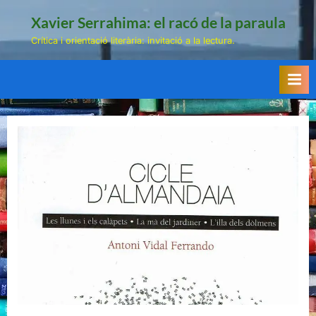
Skip
Xavier Serrahima: el racó de la paraula
to
Crítica i orientació literària: invitació a la lectura.
content