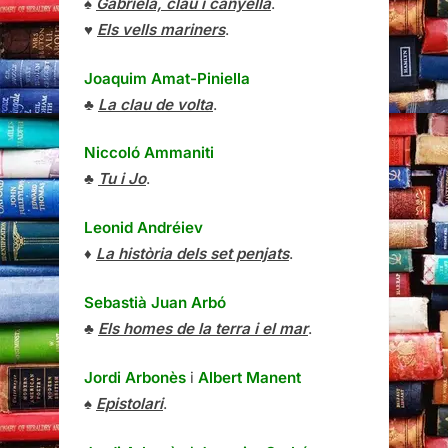
♠
Gabriela, clau i canyella
.
♥
Els vells mariners
.
Joaquim Amat-Piniella
♣
La clau de volta
.
Niccoló Ammaniti
♣
Tu i Jo
.
Leonid Andréiev
♦
La història dels set penjats
.
Sebastià Juan Arbó
♣
Els homes de la terra i el mar
.
Jordi Arbonès
i
Albert Manent
♠
Epistolari
.