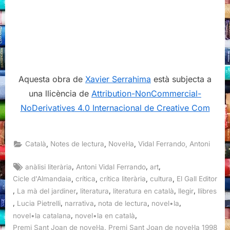
Aquesta obra de
Xavier Serrahima
està subjecta a
una llicència de
Attribution-NonCommercial-
NoDerivatives 4.0 Internacional de Creative Com
,
,
,
Català
Notes de lectura
Novel·la
Vidal Ferrando, Antoni
Tags:
,
,
,
anàlisi literària
Antoni Vidal Ferrando
art
,
,
,
,
Cicle d'Almandaia
crítica
crítica literària
cultura
El Gall Editor
,
,
,
,
,
La mà del jardiner
literatura
literatura en català
llegir
llibres
,
,
,
,
,
Lucia Pietrelli
narrativa
nota de lectura
novel•la
,
,
novel•la catalana
novel•la en català
,
Premi Sant Joan de novel·la
Premi Sant Joan de novel·la 1998