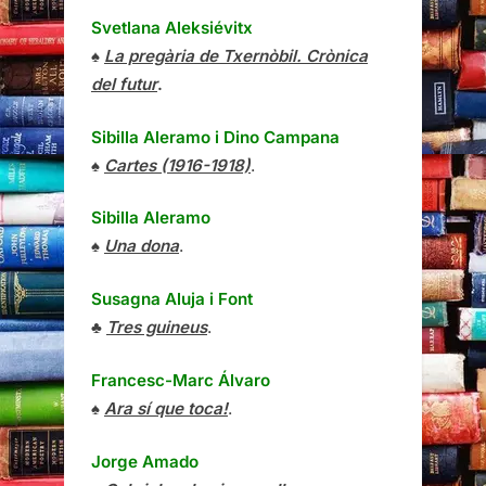
Svetlana Aleksiévitx
♠
La pregària de Txernòbil. Crònica
del futur
.
Sibilla Aleramo
i
Dino Campana
♠
Cartes (1916-1918)
.
Sibilla Aleramo
♠
Una dona
.
Susagna Aluja i Font
♣
Tres guineus
.
Francesc-Marc Álvaro
♠
Ara sí que toca!
.
Jorge Amado