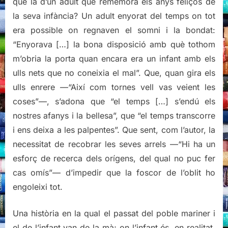
que la d’un adult que rememora els anys feliços de
la seva infància? Un adult enyorat del temps on tot
era possible on regnaven el somni i la bondat:
“Enyorava […] la bona disposició amb què tothom
m’obria la porta quan encara era un infant amb els
ulls nets que no coneixia el mal”. Que, quan gira els
ulls enrere —“Així com tornes vell vas veient les
coses”—, s’adona que “el temps […] s’endú els
nostres afanys i la bellesa”, que “el temps transcorre
i ens deixa a les palpentes”. Que sent, com l’autor, la
necessitat de recobrar les seves arrels —“Hi ha un
esforç de recerca dels orígens, del qual no puc fer
cas omís”— d’impedir que la foscor de l’oblit ho
engoleixi tot.
Una història en la qual el passat del poble mariner i
el de l’infant van de la mà; on l’infant és, en realitat,