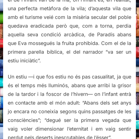
una perfecta metàfora de la vila; d’aquesta vila que
amb el turisme veié com la misèria secular del poble
quedava eradicada però que, com a torna, perdia
aquella seva condició arcàdica, de Paradís abans
que Eva mossegués la fruita prohibida. Com el de la
primera parella bíblica, el del narrador “va ser un
estiu iniciàtic”.
Un estiu —i que fos estiu no és pas casualitat, ja que
és el temps més lluminós, abans que arribi la grisor
de la tardor i la foscor de l’hivern— on l’infant entrà
en contacte amb el món adult: “Abans dels set anys
jo encara no coneixia segons quins passatges de les
consciències”; “degué ser la primera vegada que
vaig voler dimensionar l’eternitat i em vaig sentir
perdut pels deserts inescrutables de l’ésser”.