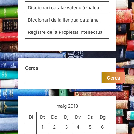
Diccionari català-valencià-balear
Diccionari de la llengua catalana
Registre de la Propietat Intel·lectual
Cerca
Cerca
maig 2018
Dl
Dt
Dc
Dj
Dv
Ds
Dg
1
2
3
4
5
6