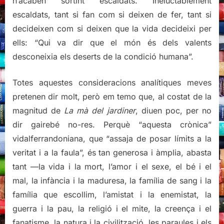
n’acaben sortint escaldats. Ineluctablement
escaldats, tant si fan com si deixen de fer, tant si
decideixen com si deixen que la vida decideixi per
ells: “Qui va dir que el món és dels valents
desconeixia els deserts de la condició humana”.
Totes aquestes consideracions analítiques meves
pretenen dir molt, però em temo que, al costat de la
magnitud de
La mà del jardiner
, diuen poc, per no
dir gairebé no-res. Perquè “aquesta crònica”
vidalferrandoniana, que “assaja de posar límits a la
veritat i a la faula”, és tan generosa i àmplia, abasta
tant —la vida i la mort, l’amor i el sexe, el bé i el
mal, la infància i la maduresa, la família de sang i la
família que escollim, l’amistat i la enemistat, la
guerra i la pau, la religió i el mite, la creença i el
fanatisme, la natura i la civilització, les paraules i els