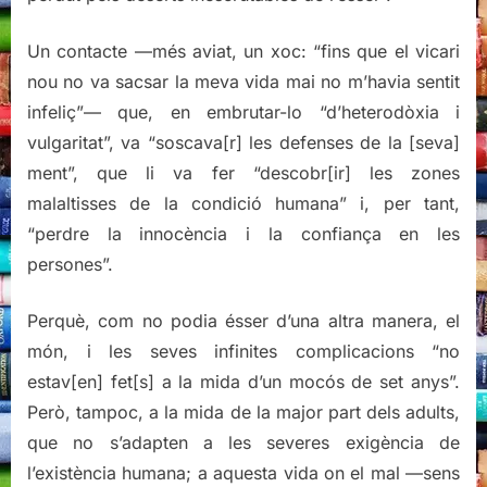
Un contacte —més aviat, un xoc: “fins que el vicari
nou no va sacsar la meva vida mai no m’havia sentit
infeliç”— que, en embrutar-lo “d’heterodòxia i
vulgaritat”, va “soscava[r] les defenses de la [seva]
ment”, que li va fer “descobr[ir] les zones
malaltisses de la condició humana” i, per tant,
“perdre la innocència i la confiança en les
persones”.
Perquè, com no podia ésser d’una altra manera, el
món, i les seves infinites complicacions “no
estav[en] fet[s] a la mida d’un mocós de set anys”.
Però, tampoc, a la mida de la major part dels adults,
que no s’adapten a les severes exigència de
l’existència humana; a aquesta vida on el mal —sens