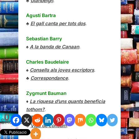
♣
Glanbeigh
.
Agustí Bartra
♣
El gall canta per tots dos
.
Sebastian Barry
♠
A la banda de Canaan
.
Charles Baudelaire
♠
Consells als joves escriptors
.
♣
Correspondance
.
Zygmunt Bauman
♦
La riquesa d’uns quants beneficia
tothom?
.
0
♠
Temps líquids
.
Shares
♣
Vida de consum
.