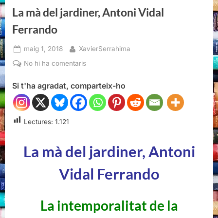
La mà del jardiner, Antoni Vidal
Ferrando
Posted
By
maig 1, 2018
XavierSerrahima
on
a
No hi ha comentaris
La
Si t'ha agradat, comparteix-ho
mà
del
jardiner,
Antoni
Lectures:
1.121
Vidal
Ferrando
La mà del jardiner, Antoni
Vidal Ferrando
La intemporalitat de la