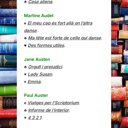
♣
Casa aliena
.
Martine Audet
♠
El meu cap és fort allà on l’altra
dansa
.
♣
Ma tête est forte de celle qui danse
.
♥
Des formes utiles
.
Jane Austen
♣
Orgull i prejudici
.
♥
Lady Susan
.
♦
Emma
.
Paul Auster
♠
Viatges per l’Scriptorium
.
♣
Informe de l’interior
.
♥
4 3 2 1
.