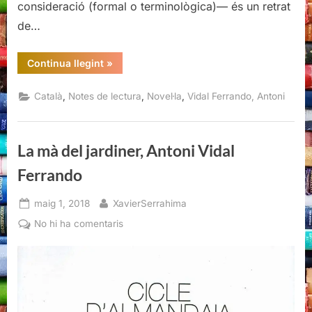
consideració (formal o terminològica)— és un retrat
de…
“L’illa
Continua llegint
»
dels
dòlmens,
Antoni
,
,
,
Català
Notes de lectura
Novel·la
Vidal Ferrando, Antoni
Vidal
Ferrando”
La mà del jardiner, Antoni Vidal
Ferrando
Posted
By
maig 1, 2018
XavierSerrahima
on
a
No hi ha comentaris
La
mà
del
jardiner,
Antoni