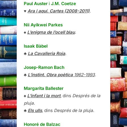
Paul Auster
i
J.M. Coetze
♥
Ara i aquí. Cartes (2008-2011)
.
Nii Ayikwei Parkes
♠
L’enigma de l’ocell blau
.
Isaak Bàbel
♣
La Cavalleria Roja
.
Josep-Ramon Bach
♣
L’instint. Obra poètica
1962-1993
.
Margarita Ballester
♠
L’infant i la mort
, dins
Després de la
pluja
.
♣
Els ulls
, dins
Després de la pluja
.
Honoré de Balzac