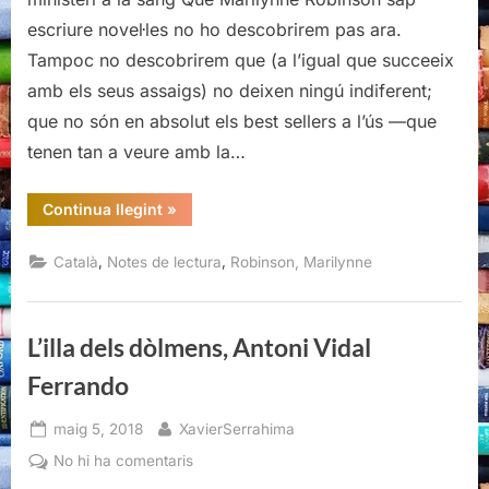
escriure novel·les no ho descobrirem pas ara.
Tampoc no descobrirem que (a l’igual que succeeix
amb els seus assaigs) no deixen ningú indiferent;
que no són en absolut els best sellers a l’ús —que
tenen tan a veure amb la…
“Gilead,
Continua llegint
»
Marilynne
Robinson”
,
,
Català
Notes de lectura
Robinson, Marilynne
L’illa dels dòlmens, Antoni Vidal
Ferrando
Posted
By
maig 5, 2018
XavierSerrahima
on
a
No hi ha comentaris
L’illa