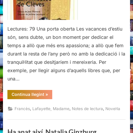
Lafayette
Lectures: 79 Una porta oberta Les vacances d’estiu
són, sens dubte, un bon moment per dedicar el
temps a allò que més ens apassiona; a allò que fem
durant la resta de l’any però no amb la dedicació i la
tranquil·litat que desitjaríem i mereixeria. Per
exemple, per llegir alguns d’aquells libres que, per
una…
“La
Continua llegint
»
Princesse
de
Clèves,
,
,
,
Francès
Lafayette, Madame
Notes de lectura
Novel·la
Madame
Lafayette”
Ha anat així, Natalia Ginzburg