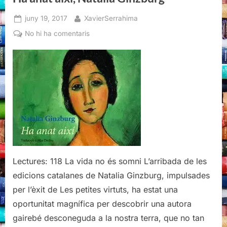
Posted
By
juny 19, 2017
XavierSerrahima
on
a
No hi ha comentaris
Ha
anat
així,
Natalia
Ginzburg
Lectures: 118 La vida no és somni L’arribada de les
edicions catalanes de Natalia Ginzburg, impulsades
per l’èxit de Les petites virtuts, ha estat una
oportunitat magnífica per descobrir una autora
gairebé desconeguda a la nostra terra, que no tan