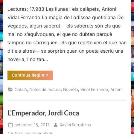
Lectures: 17.983 Les llunes i els calàpets, Antoni
Vidal Ferrando La màgia de l’odissea quotidiana De
vegades, algun saberut —els saberuts són els que
mai no s’equivoquen, el que no dubten perquè
tampoc no s’arrisquen, els que repeteixen el que han
dit els altres— se sorprèn quan un poeta escriu una
novel·la, i no tan…
“Les
Continua llegint
»
llunes
i
els
,
,
,
Català
Notes de lectura
Novel·la
Vidal Ferrando, Antoni
calàpets,
Antoni
Vidal
Ferrando”
L'Emperador, Jordi Coca
Posted
By
setembre 15, 2017
XavierSerrahima
on
a
No hi ha comentaris