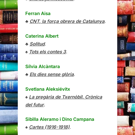
Ferran Aisa
♣
CNT, la força obrera de Catalunya
.
Caterina Albert
♣
Solitud
.
♠
Tots els contes 3
.
Sílvia Alcàntara
♣
Els dies sense glòria
.
Svetlana Aleksiévitx
♠
La pregària de Txernòbil. Crònica
del futur
.
Sibilla Aleramo
i
Dino Campana
♠
Cartes (1916-1918)
.