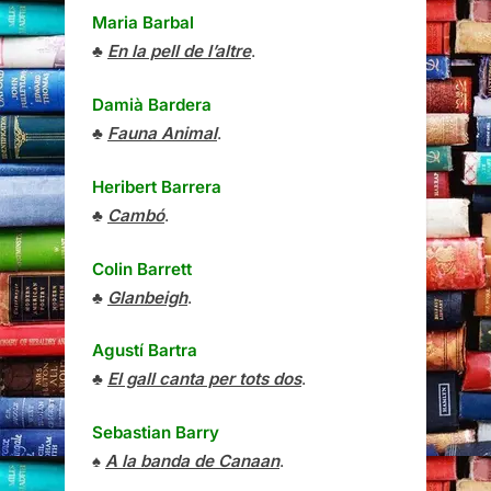
Maria Barbal
♣
En la pell de l’altre
.
Damià Bardera
♣
Fauna Animal
.
Heribert Barrera
♣
Cambó
.
Colin Barrett
♣
Glanbeigh
.
Agustí Bartra
♣
El gall canta per tots dos
.
Sebastian Barry
♠
A la banda de Canaan
.