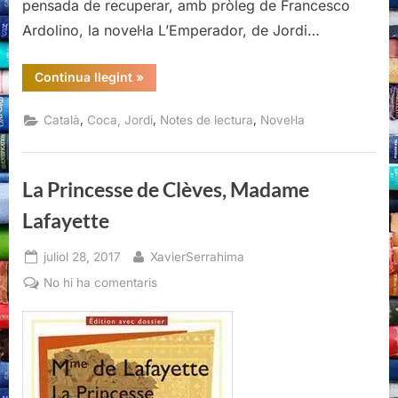
pensada de recuperar, amb pròleg de Francesco
Ardolino, la novel·la L’Emperador, de Jordi…
“L'Emperador,
Continua llegint
»
Jordi
Coca”
,
,
,
Català
Coca, Jordi
Notes de lectura
Novel·la
La Princesse de Clèves, Madame
Lafayette
Posted
By
juliol 28, 2017
XavierSerrahima
on
a
No hi ha comentaris
La
Princesse
de
Clèves,
Madame