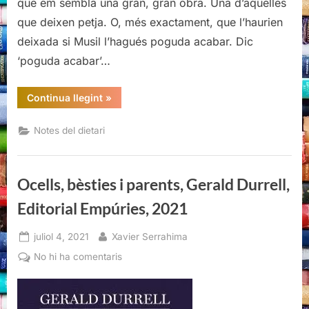
que em sembla una gran, gran obra. Una d’aquelles
(II)
que deixen petja. O, més exactament, que l’haurien
deixada si Musil l’hagués poguda acabar. Dic
‘poguda acabar’…
“L’homme
Continua llegint
»
sans
qualités,
Robert
Notes del dietari
Musil
(II)”
Ocells, bèsties i parents, Gerald Durrell,
Editorial Empúries, 2021
Posted
By
juliol 4, 2021
Xavier Serrahima
on
a
No hi ha comentaris
Ocells,
bèsties
i