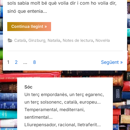
sols sabia molt bé què volia dir i com ho volia dir,
sinó que entenia…
“Ha
Continua llegint
»
anat
així,
Natalia
,
,
,
Català
Ginzburg, Natalia
Notes de lectura
Novel·la
Ginzburg”
Paginació
1
2
…
8
Següent
de
les
Sóc
Un terç empordanès, un terç egarenc,
entrades
un terç solsonenc, català, europeu…
Temperamental, mediterrani,
sentimental…
Lliurepensador, racional, lletraferit…