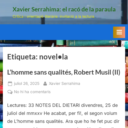
Skip
Xavier Serrahima: el racó de la paraula
to
Crítica i orientació literària: invitació a la lectura.
content
Etiqueta:
novel•la
L’homme sans qualités, Robert Musil (II)
Posted
By
juliol 26, 2025
Xavier Serrahima
on
a
No hi ha comentaris
L’homme
sans
Lectures: 33 NOTES DEL DIETARI divendres, 25 de
qualités,
juliol del mmxxv He acabat, per fi!, el segon volum
Robert
de L’homme sans qualités. Ara que ho he fet puc dir
Musil