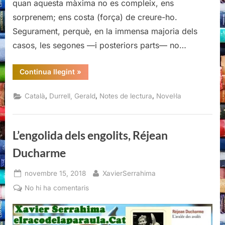
quan aquesta màxima no es compleix, ens
sorprenem; ens costa (força) de creure-ho.
Segurament, perquè, en la immensa majoria dels
casos, les segones —i posteriors parts— no…
“Ocells,
Continua llegint
»
bèsties
i
parents,
,
,
,
Català
Durrell, Gerald
Notes de lectura
Novel·la
Gerald
Durrell,
Editorial
Empúries,
2021”
L’engolida dels engolits, Réjean
Ducharme
Posted
By
novembre 15, 2018
XavierSerrahima
on
a
No hi ha comentaris
L’engolida
dels
engolits,