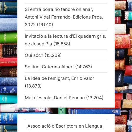
Si entra boira no tendré on anar,
Antoni Vidal Ferrando, Edicions Proa,
2022
(16.010)
Invitació a la lectura d’El quadern gris,
de Josep Pla
(15.858)
Qui sóc?
(15.209)
Solitud, Caterina Albert
(14.763)
La idea de l’emigrant, Enric Valor
(13.873)
Mal d’escola, Daniel Pennac
(13.204)
Associació d'Escriptors en Llengua