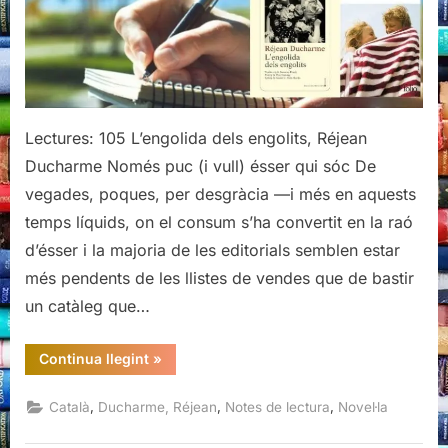
Réjean
Ducharme
Lectures: 105 L’engolida dels engolits, Réjean
Ducharme Només puc (i vull) ésser qui sóc De
vegades, poques, per desgràcia —i més en aquests
temps líquids, on el consum s’ha convertit en la raó
d’ésser i la majoria de les editorials semblen estar
més pendents de les llistes de vendes que de bastir
un catàleg que…
“L’engolida
Continua llegint
»
dels
engolits,
Réjean
,
,
,
Català
Ducharme, Réjean
Notes de lectura
Novel·la
Ducharme”