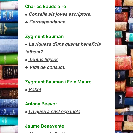
Charles Baudelaire
♠
Consells als joves escriptors
.
♣
Correspondance
.
Zygmunt Bauman
♦
La riquesa d’uns quants beneficia
tothom?
.
♠
Temps líquids
.
♣
Vida de consum
.
Zygmunt Bauman
i
Ezio Mauro
♠
Babel
.
Antony Beevor
♠
La guerra civil española
.
Jaume Benavente