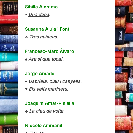
Sibilla Aleramo
♠
Una dona
.
Susagna Aluja i Font
♣
Tres guineus
.
Francesc-Marc Álvaro
♠
Ara sí que toca!
.
Jorge Amado
♠
Gabriela, clau i canyella
.
♥
Els vells mariners
.
Joaquim Amat-Piniella
♣
La clau de volta
.
Niccoló Ammaniti