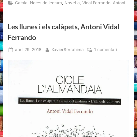
jardiner,
,
,
,
Català
Notes de lectura
Novel·la
Vidal Ferrando, Antoni
Antoni
Vidal
Ferrando”
Les llunes i els calàpets, Antoni Vidal
Ferrando
Posted
By
a
abril 29, 2018
XavierSerrahima
1 comentari
on
Les
llunes
i
els
calàpets,
Antoni
Vidal
Ferrando