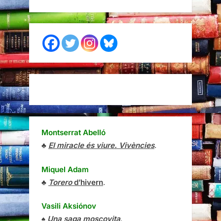
Montserrat Abelló
♣
El miracle és viure. Vivències
.
Miquel Adam
♣
Torero
d’hivern
.
Vasili Aksiónov
♠
Una saga moscovita
.