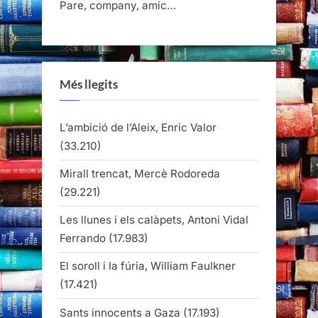
Pare, company, amic…
Més llegits
L’ambició de l’Aleix, Enric Valor
(33.210)
Mirall trencat, Mercè Rodoreda
(29.221)
Les llunes i els calàpets, Antoni Vidal
Ferrando
(17.983)
El soroll i la fúria, William Faulkner
(17.421)
Sants innocents a Gaza
(17.193)