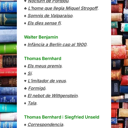
♥
Nocturn de Portbou
.
♣
L’home que llegia Miquel Strogoff
.
♠
Somnis de Valparaíso
.
♦
Els dies sense fi
.
Walter Benjamin
♠
Infància a Berlín cap al 1900
.
Thomas Bernhard
♠
Els meus premis
.
♦
Sí
.
♥
L’imitador de veus
.
♣
Formigó
.
♠
El nebot de Wittgenstein
.
♦
Tala
.
Thomas Bernhard
i
Siegfried Unseld
♠
Correspondencia
.