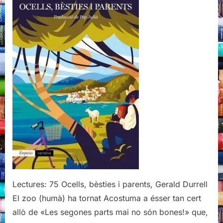
parents,
Gerald
Durrell,
Editorial
Empúries,
2021
Lectures: 75 Ocells, bèsties i parents, Gerald Durrell
El zoo (humà) ha tornat Acostuma a ésser tan cert
allò de «Les segones parts mai no són bones!» que,