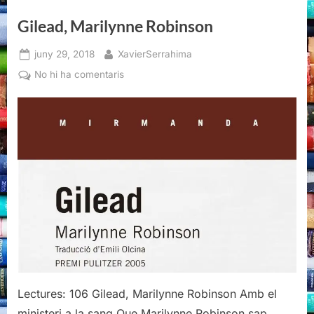
Gilead, Marilynne Robinson
Posted
By
juny 29, 2018
XavierSerrahima
on
a
No hi ha comentaris
Gilead,
Marilynne
Robinson
Lectures: 106 Gilead, Marilynne Robinson Amb el
ministeri a la sang Que Marilynne Robinson sap