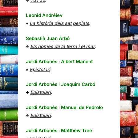
♣
Tu i Jo
.
Leonid Andréiev
♦
La història dels set penjats
.
Sebastià Juan Arbó
♣
Els homes de la terra i el mar
.
Jordi Arbonès
i
Albert Manent
♠
Epistolari
.
Jordi Arbonès
i
Joaquim Carbó
♣
Epistolari
.
Jordi Arbonès
i
Manuel de Pedrolo
♣
Epistolari
.
Jordi Arbonès
i
Matthew Tree