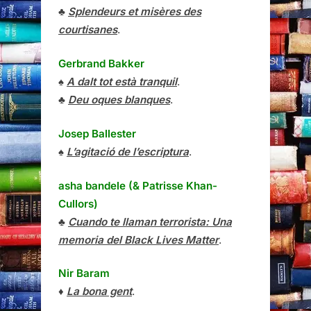
♣
Splendeurs et misères des
courtisanes
.
Gerbrand Bakker
♠
A dalt tot està tranquil
.
♣
Deu oques blanques
.
Josep Ballester
♠
L’agitació de l’escriptura
.
asha bandele (& Patrisse Khan-
Cullors)
♣
Cuando te llaman terrorista: Una
memoria del Black Lives Matter
.
Nir Baram
♦
La bona gent
.