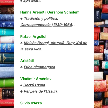
♠
Epistolari
,.
Hanna Arendt
i
Gershom Scholem
♣
Tradición y política.
Correspondencia (1939-1964)
.
Rafael Argullol
♣
Moisès Broggi, cirurgià, l’any 104 de
la seva vida
.
Aristòtil
♣
Ètica nicomaquea
.
Vladímir Arséniev
♠
Derzú Uzalà
.
♣
Pel país de l’Ussuri
.
Silvio d’Arzo