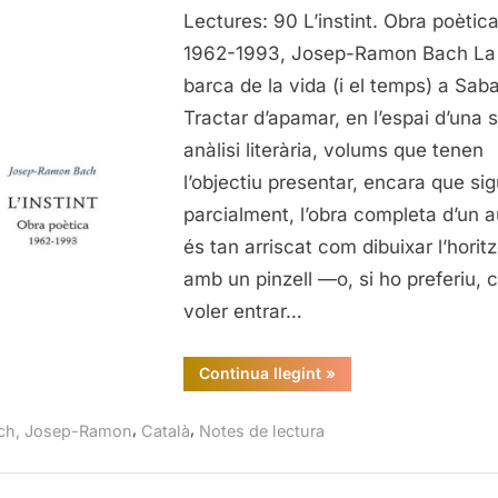
Lectures: 90 L’instint. Obra poètic
Obra
poètica
1962-1993, Josep-Ramon Bach La
1962-
barca de la vida (i el temps) a Saba
1993,
Tractar d’apamar, en l’espai d’una 
Josep-
anàlisi literària, volums que tenen
Ramon
l’objectiu presentar, encara que sig
Bach
parcialment, l’obra completa d’un a
és tan arriscat com dibuixar l’horit
amb un pinzell —o, si ho preferiu,
voler entrar…
“L’instint.
Continua llegint
»
Obra
poètica
1962-
,
,
ch, Josep-Ramon
Català
Notes de lectura
1993,
Josep-
Ramon
Bach”