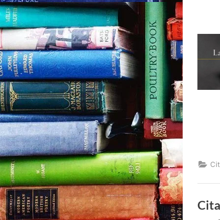
Cit
Cita