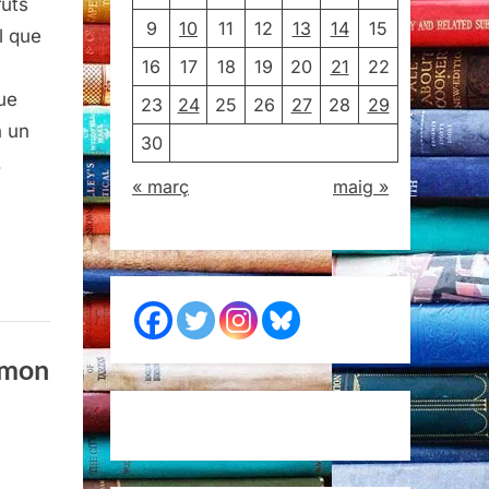
uts
9
10
11
12
13
14
15
l que
16
17
18
19
20
21
22
ue
23
24
25
26
27
28
29
n un
30
…
« març
maig »
amon