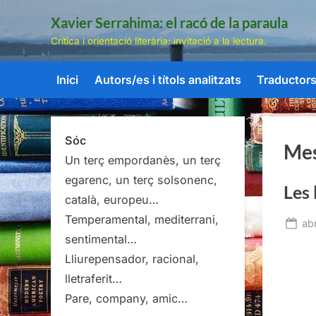
Skip
Xavier Serrahima: el racó de la paraula
to
Crítica i orientació literària: invitació a la lectura.
content
Inici
Autors/es i títols analitzats
Traductors/
Sóc
Me
Un terç empordanès, un terç
egarenc, un terç solsonenc,
Les 
català, europeu…
Temperamental, mediterrani,
Po
abr
sentimental…
on
Lliurepensador, racional,
lletraferit…
Pare, company, amic…