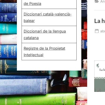
An
de Poesia
Diccionari català-valencià-
La h
balear
Po
Diccionari de la llengua
abr
on
catalana
Registre de la Propietat
Intel·lectual