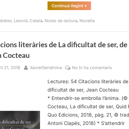
“La
Continua llegint
»
història
dels
set
,
,
,
dréiev, Leonid
Català
Notes de lectura
Novel·la
penjats,
Leonid
Andréiev”
cions literàries de La dificultat de ser, de
n Cocteau
sted
By
a
il 21, 2018
XavierSerrahima
No hi ha comentaris
Citacion
Lectures: 54 Citacions literàries de
literàries
de
dificultat de ser, Jean Cocteau
La
* Entendrir-se embrolla l’ànima. (
dificulta
Cocteau, La dificultat de ser, Quid 
de
Quo Edicions, 2018, pàg. 21, © tra
ser,
Antoni Clapés, 2018) * S’attendrir
de