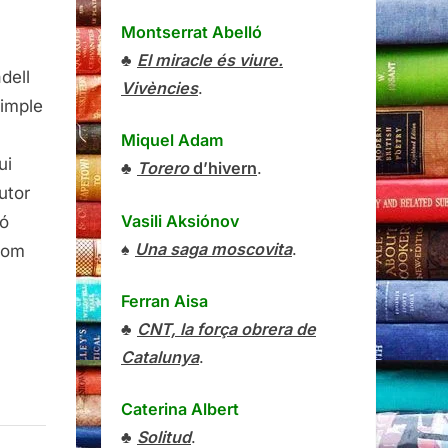
a
Montserrat Abelló
♣
El miracle és viure.
dell
Vivències
.
simple
Miquel Adam
ui
♣
Torero
d’hivern
.
utor
Vasili Aksiónov
zó
♠
Una saga moscovita
.
 com
Ferran Aisa
♣
CNT, la força obrera de
Catalunya
.
Caterina Albert
♣
Solitud
.