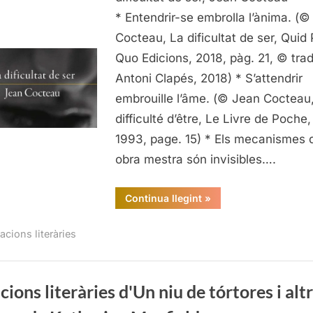
La
* Entendrir-se embrolla l’ànima. (
dificulta
Cocteau, La dificultat de ser, Quid 
de
Quo Edicions, 2018, pàg. 21, © tra
ser,
Antoni Clapés, 2018) * S’attendrir
de
embrouille l’âme. (© Jean Cocteau
Jean
Cocteau
difficulté d’être, Le Livre de Poche,
1993, page. 15) * Els mecanismes 
obra mestra són invisibles….
“Citacions
Continua llegint
»
literàries
de
La
acions literàries
dificultat
de
ser,
de
Jean
Cocteau”
cions literàries d'Un niu de tórtores i alt