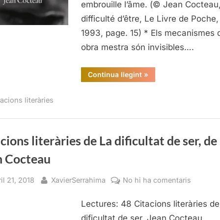
embrouille l’âme. (© Jean Cocteau
Jean
Cocteau
difficulté d’être, Le Livre de Poche,
1993, page. 15) * Els mecanismes 
obra mestra són invisibles….
“Citacions
Continua llegint
»
literàries
de
La
acions literàries
dificultat
de
ser,
de
Jean
Cocteau”
cions literàries de La dificultat de ser, de
n Cocteau
sted
By
a
il 21, 2018
XavierSerrahima
No hi ha comentaris
Citacion
Lectures: 48 Citacions literàries d
literàries
de
dificultat de ser, Jean Cocteau