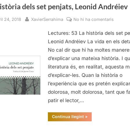
istòria dels set penjats, Leonid Andréiev
sted
By
a
il 24, 2018
XavierSerrahima
No hi ha comentaris
La
Lectures: 53 La història dels set pe
història
dels
Leonid Andréiev La vida en els deta
set
No cal dir que hi ha moltes manere
penjats,
d’explicar una mateixa història. I qu
Leonid
literatura és, en realitat, aquesta 
Andréie
d’explicar-les. Quan la història o
l’experiència que es pretén explica
dolorosa, molt dolorosa, tant que f
patir el lector,…
“La
Continua llegint
»
història
dels
set