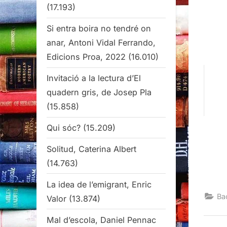
(17.193)
Si entra boira no tendré on
anar, Antoni Vidal Ferrando,
Edicions Proa, 2022
(16.010)
Invitació a la lectura d’El
quadern gris, de Josep Pla
(15.858)
Qui sóc?
(15.209)
Solitud, Caterina Albert
(14.763)
La idea de l’emigrant, Enric
Ba
Valor
(13.874)
Mal d’escola, Daniel Pennac