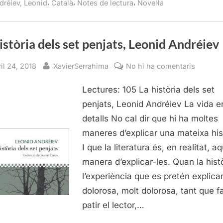
,
,
,
dréiev, Leonid
Català
Notes de lectura
Novel·la
penjats,
Leonid
Andréiev”
istòria dels set penjats, Leonid Andréiev
sted
By
a
il 24, 2018
XavierSerrahima
No hi ha comentaris
La
Lectures: 105 La història dels set
història
dels
penjats, Leonid Andréiev La vida e
set
detalls No cal dir que hi ha moltes
penjats,
maneres d’explicar una mateixa his
Leonid
I que la literatura és, en realitat, a
Andréie
manera d’explicar-les. Quan la hist
l’experiència que es pretén explica
dolorosa, molt dolorosa, tant que f
patir el lector,…