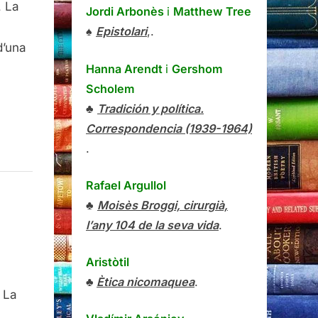
, La
Jordi Arbonès
i
Matthew Tree
♠
Epistolari
,.
d’una
Hanna Arendt
i
Gershom
Scholem
♣
Tradición y política.
Correspondencia (1939-1964)
.
Rafael Argullol
♣
Moisès Broggi, cirurgià,
l’any 104 de la seva vida
.
Aristòtil
s
♣
Ètica nicomaquea
.
e La