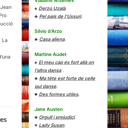
Vladímir Arséniev
© Jean
♠
Derzú Uzalà
.
t
Pro
♣
Pel país de l’Ussuri
.
ducció
Silvio d’Arzo
♣
Casa aliena
.
, La
Martine Audet
d’una
♠
El meu cap és fort allà on
l’altra dansa
.
♣
Ma tête est forte de celle
qui danse
.
♥
Des formes utiles
.
Jane Austen
♣
Orgull i prejudici
.
res
♥
Lady Susan
.