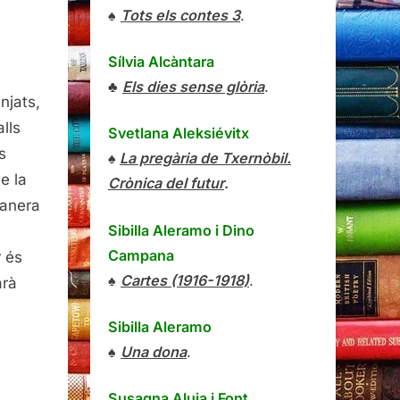
♠
Tots els contes 3
.
Sílvia Alcàntara
♣
Els dies sense glòria
.
njats,
lls
Svetlana Aleksiévitx
s
♠
La pregària de Txernòbil.
e la
Crònica del futur
.
manera
v
Sibilla Aleramo
i
Dino
Campana
r és
♠
Cartes (1916-1918)
.
arà
Sibilla Aleramo
♠
Una dona
.
Susagna Aluja i Font