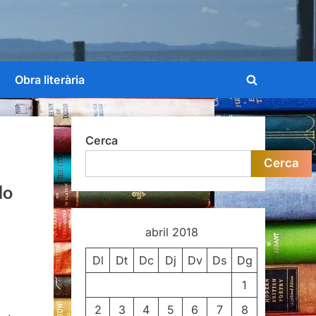
Obra literària
Toggle
search
form
Cerca
Cerca
do
abril 2018
Dl
Dt
Dc
Dj
Dv
Ds
Dg
1
2
3
4
5
6
7
8