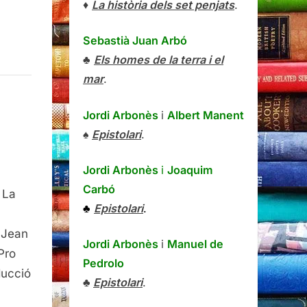
♦
La història dels set penjats
.
Sebastià Juan Arbó
♣
Els homes de la terra i el
mar
.
Jordi Arbonès
i
Albert Manent
♠
Epistolari
.
Jordi Arbonès
i
Joaquim
s
Carbó
 La
♣
Epistolari
.
© Jean
Jordi Arbonès
i
Manuel de
t
Pro
Pedrolo
ducció
♣
Epistolari
.