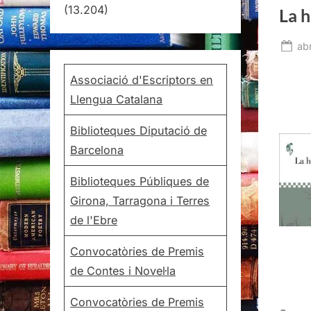
(13.204)
La h
Po
abr
on
Associació d'Escriptors en
Llengua Catalana
Biblioteques Diputació de
Barcelona
Biblioteques Públiques de
Girona, Tarragona i Terres
de l'Ebre
Convocatòries de Premis
de Contes i Novel·la
Convocatòries de Premis