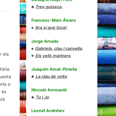
♣
Tres guineus
.
Francesc-Marc Álvaro
♠
Ara sí que toca!
.
Jorge Amado
♠
Gabriela, clau i canyella
.
n els
♥
Els vells mariners
.
Joaquim Amat-Piniella
tòria.
♣
La clau de volta
.
questa
v
òria o
Niccoló Ammaniti
r és
♣
Tu i Jo
.
arà
Leonid Andréiev