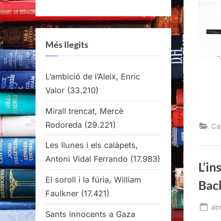
Més llegits
L’ambició de l’Aleix, Enric
Valor
(33.210)
Mirall trencat, Mercè
Rodoreda
(29.221)
Ca
Les llunes i els calàpets,
Antoni Vidal Ferrando
(17.983)
L’i
El soroll i la fúria, William
Bac
Faulkner
(17.421)
Po
abr
Sants innocents a Gaza
on