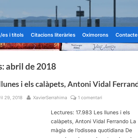
es i títols
Citacions literàries
Oxímorons
Contacte
s:
abril de 2018
llunes i els calàpets, Antoni Vidal Ferran
sted
By
a
il 29, 2018
XavierSerrahima
1 comentari
Les
Lectures: 17.983 Les llunes i els
llunes
i
calàpets, Antoni Vidal Ferrando La
els
màgia de l’odissea quotidiana De
calàpets,