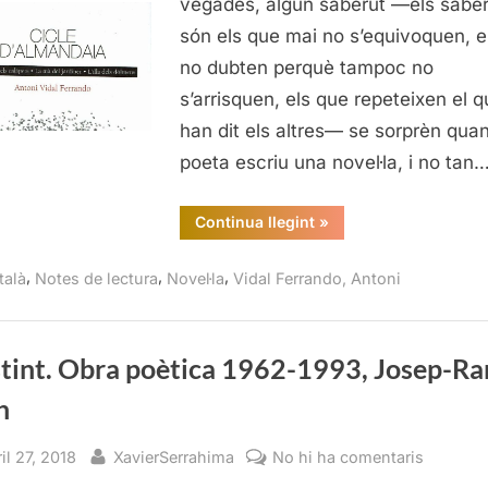
vegades, algun saberut —els saber
Antoni
són els que mai no s’equivoquen, e
Vidal
no dubten perquè tampoc no
Ferrando
s’arrisquen, els que repeteixen el q
han dit els altres— se sorprèn qua
poeta escriu una novel·la, i no tan
“Les
Continua llegint
»
llunes
i
els
,
,
,
talà
Notes de lectura
Novel·la
Vidal Ferrando, Antoni
calàpets,
Antoni
Vidal
Ferrando”
nstint. Obra poètica 1962-1993, Josep-R
h
sted
By
a
il 27, 2018
XavierSerrahima
No hi ha comentaris
L’instint.