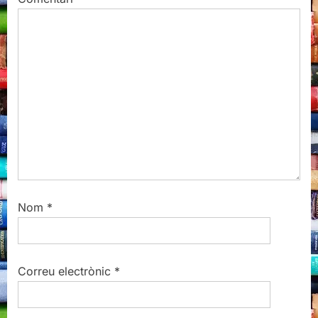
:
o
s
t
:
Nom
*
Correu electrònic
*