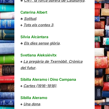
♣
CNT, la força obrera de Catalunya
.
Caterina Albert
♣
Solitud
.
♠
Tots els contes 3
.
Sílvia Alcàntara
♣
Els dies sense glòria
.
Svetlana Aleksiévitx
♠
La pregària de Txernòbil. Crònica
del futur
.
Sibilla Aleramo
i
Dino Campana
♠
Cartes (1916-1918)
.
Sibilla Aleramo
♠
Una dona
.