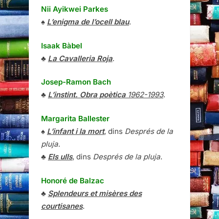
Nii Ayikwei Parkes
♠
L’enigma de l’ocell blau
.
Isaak Bàbel
♣
La Cavalleria Roja
.
Josep-Ramon Bach
♣
L’instint. Obra poètica
1962-1993
.
Margarita Ballester
♠
L’infant i la mort
, dins
Després de la
pluja
.
♣
Els ulls
, dins
Després de la pluja
.
Honoré de Balzac
♣
Splendeurs et misères des
courtisanes
.