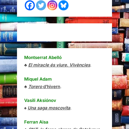
Montserrat Abelló
♣
El miracle és viure. Vivències
.
Miquel Adam
♣
Torero
d’hivern
.
Vasili Aksiónov
♠
Una saga moscovita
.
Ferran Aisa