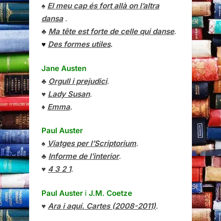
♠
El meu cap és fort allà on l’altra
dansa
.
♣
Ma tête est forte de celle qui danse
.
♥
Des formes utiles
.
Jane Austen
♣
Orgull i prejudici
.
♥
Lady Susan
.
♦
Emma
.
Paul Auster
♠
Viatges per l’Scriptorium
.
♣
Informe de l’interior
.
♥
4 3 2 1
.
Paul Auster
i
J.M. Coetze
♥
Ara i aquí. Cartes (2008-2011)
.