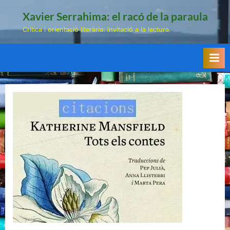
Skip
Xavier Serrahima: el racó de la paraula
to
Crítica i orientació literària: invitació a la lectura.
content