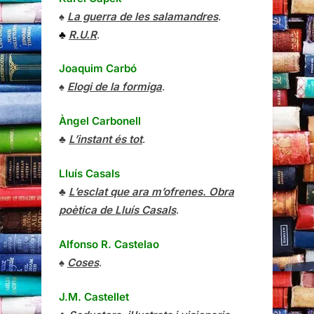
♠
La guerra de les salamandres
.
♣
R.U.R
.
Joaquim Carbó
♠
Elogi de la formiga
.
Àngel Carbonell
♣
L’instant és tot
.
Lluís Casals
♣
L’esclat que ara m’ofrenes. Obra
poètica de Lluís Casals
.
Alfonso R. Castelao
♠
Coses
.
J.M. Castellet