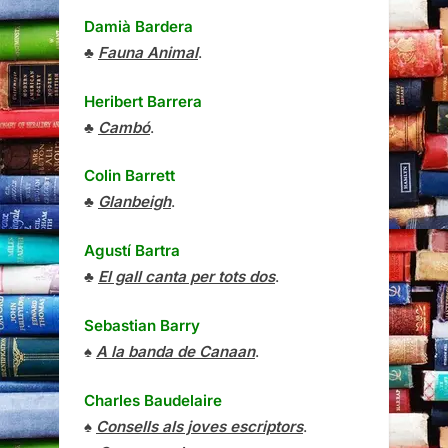
Damià Bardera
♣
Fauna Animal
.
Heribert Barrera
♣
Cambó
.
Colin Barrett
♣
Glanbeigh
.
Agustí Bartra
♣
El gall canta per tots dos
.
Sebastian Barry
♠
A la banda de Canaan
.
Charles Baudelaire
♠
Consells als joves escriptors
.