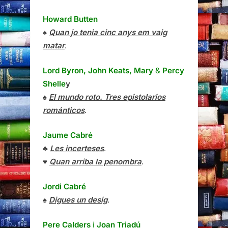
Howard Butten
♠
Quan jo tenia cinc anys em vaig
matar
.
Lord Byron, John Keats, Mary
&
Percy
Shelle
y
♠
El mundo roto. Tres epistolarios
románticos
.
Jaume Cabré
♣
Les incerteses
.
♥
Quan arriba la penombra
.
Jordi Cabré
♠
Digues un desig
.
Pere Calders
i
Joan Triadú