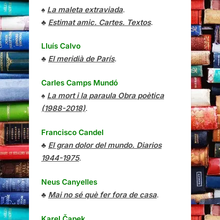
♠
La maleta extraviada
.
♣
Estimat amic. Cartes. Textos
.
Lluís Calvo
♣
El meridià de París
.
Carles Camps Mundó
♠
La mort i la paraula Obra poètica
(1988-2018)
.
Francisco Candel
♣
El gran dolor del mundo. Diarios
1944-1975
.
Neus Canyelles
♣
Mai no sé què fer fora de casa
.
Karel Čapek