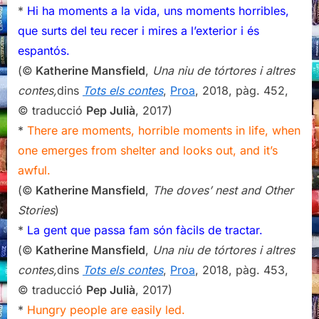
*
Hi ha moments a la vida, uns moments horribles,
que surts del teu recer i mires a l’exterior i és
espantós.
(©
Katherine Mansfield
,
Una niu de tórtores
i altres
contes,
dins
Tots els contes
,
Proa
, 2018, pàg. 452,
© traducció
Pep Julià
, 2017)
*
There are moments, horrible moments in life, when
one emerges from shelter and looks out, and it’s
awful.
(©
Katherine Mansfield
,
The doves’ nest and Other
Stories
)
*
La gent que passa fam són fàcils de tractar.
(©
Katherine Mansfield
,
Una niu de tórtores
i altres
contes,
dins
Tots els contes
,
Proa
, 2018, pàg. 453,
© traducció
Pep Julià
, 2017)
*
Hungry people are easily led.