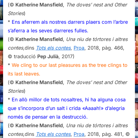
(©
Katherine Mansfield
,
The doves’ nest and Other
Stories
)
*
Ens aferrem als nostres darrers plaers com l’arbre
s’aferra a les seves darreres fulles.
(©
Katherine Mansfield
,
Una niu de tórtores
i altres
contes,
dins
Tots els contes
,
Proa
, 2018, pàg. 466,
© traducció
Pep Julià
, 2017)
*
We cling to our last pleasures as the tree clings to
its last leaves.
(©
Katherine Mansfield
,
The doves’ nest and Other
Stories
)
*
En allò millor de tots nosaltres, hi ha alguna cosa
que s’incorpora d’un salt i crida «Aaaah!» d’alegria
només de pensar en la destrucció.
(©
Katherine Mansfield
,
Una niu de tórtores
i altres
contes,
dins
Tots els contes
,
Proa
, 2018, pàg. 481, ©