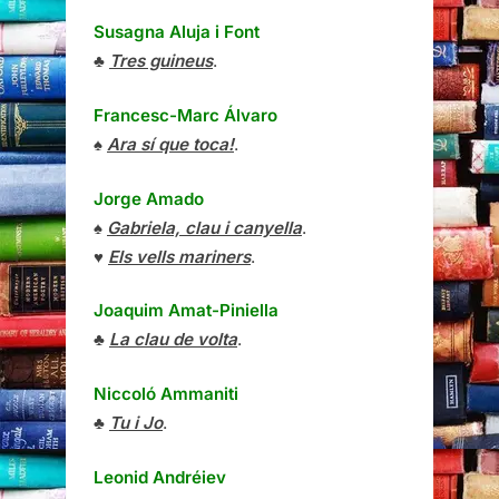
Susagna Aluja i Font
♣
Tres guineus
.
Francesc-Marc Álvaro
♠
Ara sí que toca!
.
Jorge Amado
♠
Gabriela, clau i canyella
.
♥
Els vells mariners
.
Joaquim Amat-Piniella
♣
La clau de volta
.
Niccoló Ammaniti
♣
Tu i Jo
.
Leonid Andréiev