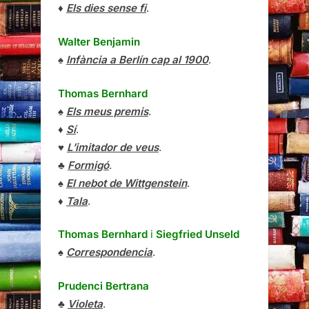
♦
Els dies sense fi
.
Walter Benjamin
♠
Infància a Berlín cap al 1900
.
Thomas Bernhard
♠
Els meus premis
.
♦
Sí
.
♥
L’imitador de veus
.
♣
Formigó
.
♠
El nebot de Wittgenstein
.
♦
Tala
.
Thomas Bernhard
i
Siegfried Unseld
♠
Correspondencia
.
Prudenci Bertrana
♣
Violeta
.