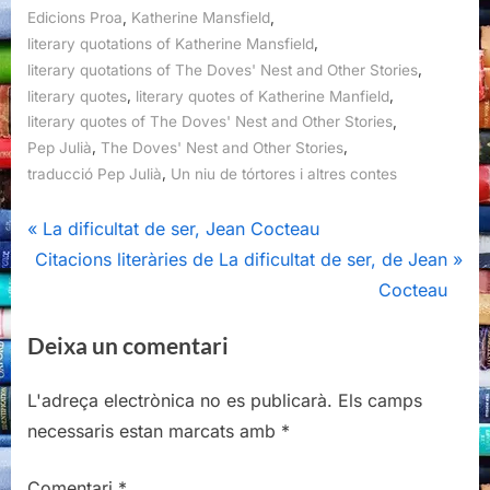
,
,
Edicions Proa
Katherine Mansfield
,
literary quotations of Katherine Mansfield
,
literary quotations of The Doves' Nest and Other Stories
,
,
literary quotes
literary quotes of Katherine Manfield
,
literary quotes of The Doves' Nest and Other Stories
,
,
Pep Julià
The Doves' Nest and Other Stories
,
traducció Pep Julià
Un niu de tórtores i altres contes
Navegació
P
La dificultat de ser, Jean Cocteau
N
r
Citacions literàries de La dificultat de ser, de Jean
d'entrades
e
e
Cocteau
x
v
Deixa un comentari
t
i
P
o
L'adreça electrònica no es publicarà.
Els camps
o
u
necessaris estan marcats amb
*
s
s
t
P
Comentari
*