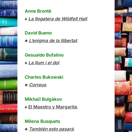
Anne Brontë
♠
La llogatera de Wildfell Hall
.
David Bueno
♣
L’enigma de la llibertat
.
Gesualdo Bufalino
♠
La llum i el dol
.
Charles Bukowski
♣
Correus
.
Mikhaïl Bulgàkov
♠
El Maestro y Margarita
.
Milena Busquets
♣
También esto pasará
.