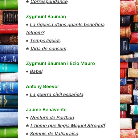
♣
Correspondance
.
Zygmunt Bauman
♦
La riquesa d’uns quants beneficia
tothom?
.
♠
Temps líquids
.
♣
Vida de consum
.
Zygmunt Bauman
i
Ezio Mauro
♠
Babel
.
Antony Beevor
♠
La guerra civil española
.
Jaume Benavente
♥
Nocturn de Portbou
.
♣
L’home que llegia Miquel Strogoff
.
♠
Somnis de Valparaíso
.