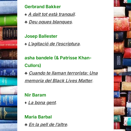
Gerbrand Bakker
♠
A dalt tot està tranquil
.
♣
Deu oques blanques
.
Josep Ballester
♠
L’agitació de l’escriptura
.
asha bandele (& Patrisse Khan-
Cullors)
♣
Cuando te llaman terrorista: Una
memoria del Black Lives Matter
.
Nir Baram
♦
La bona gent
.
Maria Barbal
♣
En la pell de l’altre
.