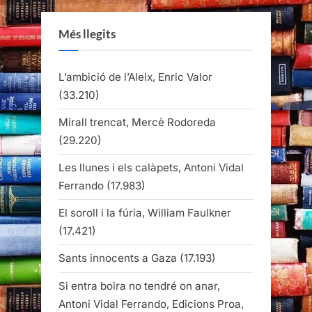
Més llegits
L’ambició de l’Aleix, Enric Valor
(33.210)
Mirall trencat, Mercè Rodoreda
(29.220)
Les llunes i els calàpets, Antoni Vidal
Ferrando
(17.983)
El soroll i la fúria, William Faulkner
(17.421)
Sants innocents a Gaza
(17.193)
Si entra boira no tendré on anar,
Antoni Vidal Ferrando, Edicions Proa,