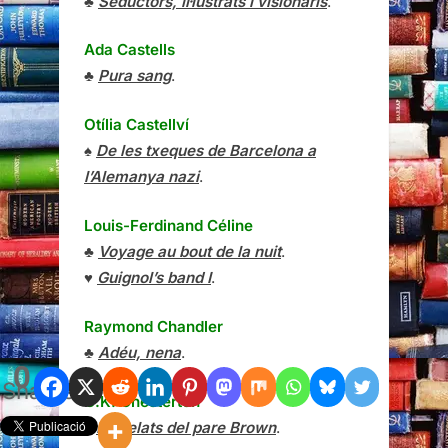
♣
Seductors, il·lustrats i visionaris
.
Ada Castells
♣
Pura sang
.
Otília Castellví
♠
De les txeques de Barcelona a
l’Alemanya nazi
.
Louis-Ferdinand Céline
♣
Voyage au bout de la nuit
.
♥
Guignol’s band I
.
Raymond Chandler
♣
Adéu, nena
.
0
Shares
G.K. Chesterton
♦
Els relats del pare Brown
.