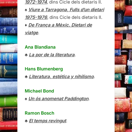
1972-1974
, dins Cicle dels dietaris II.
♠
Viure a Tarragona, Fulls d’un dietari
1975-1976
, dins Cicle dels dietaris II.
♦
De França a Mèxic. Dietari de
viatge
.
Ana Blandiana
♣
La por de la literatura
.
Hans Blumenberg
♣
Literatura, estética y nihilismo
.
Michael Bond
♠
Un ós anomenat Paddington
.
Ramon Bosch
♣
El temps revingut
.