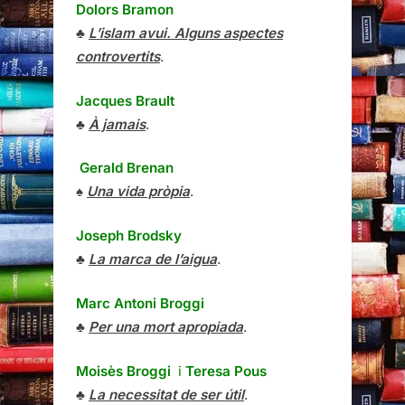
Dolors Bramon
♣
L’islam avui. Alguns aspectes
controvertits
.
Jacques Brault
♣
À jamais
.
Gerald Brenan
♠
Una vida pròpia
.
Joseph Brodsky
♣
La marca de l’aigua
.
Marc Antoni Broggi
♣
Per una mort apropiada
.
Moisès Broggi
i
Teresa Pous
♣
La necessitat de ser útil
.