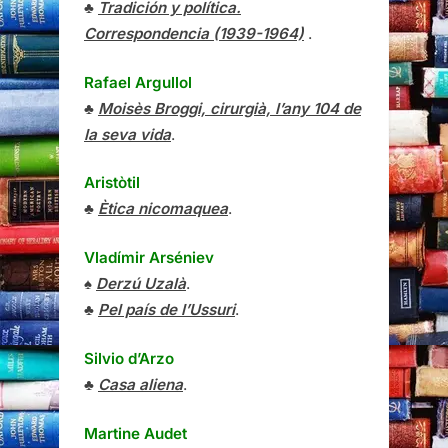
♣
Tradición y política.
Correspondencia (1939-1964)
.
Rafael Argullol
♣
Moisès Broggi, cirurgià, l’any 104 de
la seva vida
.
Aristòtil
♣
Ètica nicomaquea
.
Vladímir Arséniev
♠
Derzú Uzalà
.
♣
Pel país de l’Ussuri
.
Silvio d’Arzo
♣
Casa aliena
.
Martine Audet