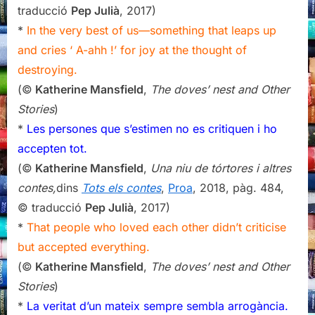
traducció
Pep Julià
, 2017)
*
In the very best of us—something that leaps up
and cries ‘ A-ahh !’ for joy at the thought of
destroying.
(©
Katherine Mansfield
,
The doves’ nest and Other
Stories
)
*
Les persones que s’estimen no es critiquen i ho
accepten tot.
(©
Katherine Mansfield
,
Una niu de tórtores
i altres
contes,
dins
Tots els contes
,
Proa
, 2018, pàg. 484,
© traducció
Pep Julià
, 2017)
*
That people who loved each other didn’t criticise
but accepted everything.
(©
Katherine Mansfield
,
The doves’ nest and Other
Stories
)
*
La veritat d’un mateix sempre sembla arrogància.