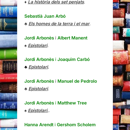
♦
La història dels set penjats
.
Sebastià Juan Arbó
♣
Els homes de la terra i el mar
.
Jordi Arbonès
i
Albert Manent
♠
Epistolari
.
Jordi Arbonès
i
Joaquim Carbó
♣
Epistolari
.
Jordi Arbonès
i
Manuel de Pedrolo
♣
Epistolari
.
Jordi Arbonès
i
Matthew Tree
♠
Epistolari
,.
Hanna Arendt
i
Gershom Scholem