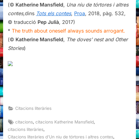
(©
Katherine Mansfield
,
Una niu de tórtores
i altres
contes,
dins
Tots els contes
,
Proa
, 2018, pàg. 532,
© traducció
Pep Julià
, 2017)
*
The truth about oneself always sounds arrogant.
(©
Katherine Mansfield
,
The doves’ nest and Other
Stories
)
Citacions literàries
Tags:
,
,
citacions
citacions Katherine Mansfield
,
citacions literàries
,
Citacions literàries d'Un niu de tórtores i altres contes