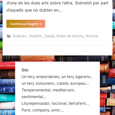
d’una de les dues arts sobre l’altra. Sobretot per part
d’aquells que no dubten en…
“Pel
Continua llegint
»
país
de
l’Ussuri,
,
,
,
Arséniev, Vladímir
Català
Notes de lectura
Novel·la
Vladímir
Arséniev”
Sóc
Un terç empordanès, un terç egarenc,
un terç solsonenc, català, europeu…
Temperamental, mediterrani,
sentimental…
Lliurepensador, racional, lletraferit…
Pare, company, amic…