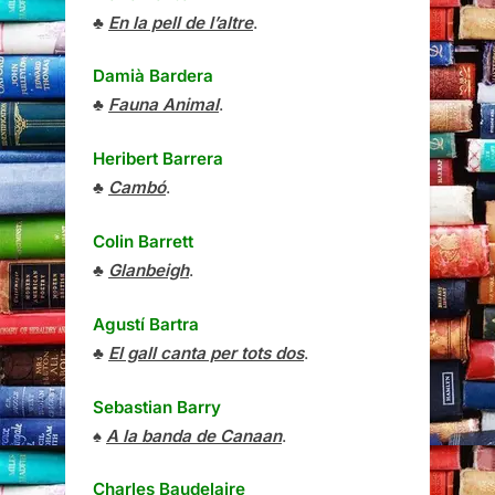
♣
En la pell de l’altre
.
Damià Bardera
♣
Fauna Animal
.
Heribert Barrera
♣
Cambó
.
Colin Barrett
♣
Glanbeigh
.
Agustí Bartra
♣
El gall canta per tots dos
.
Sebastian Barry
♠
A la banda de Canaan
.
Charles Baudelaire