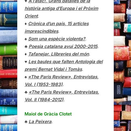
♥
A l’atac!, Grans batalles de la
història antiga d’Europa i el Pròxim
Orient
.
♦
Crònica d’un país, 15 articles
imprescindibles
.
♠
Som una espècie violenta?
.
♣
Poesia catalana avui 2000-2015
.
♦
Tafanejar. Llibreries del món
.
♥
Les baules que falten Antologia del
premi Bernat Vidal i Tomàs
.
♠
«The Paris Review», Entrevistas,
Vol. I (1953-1983)
.
♣
«The Paris Review»,
Entrevistas
,
Vol. II (1984-2012)
.
Maiol de Gràcia Clotet
♣
La Peixera
.