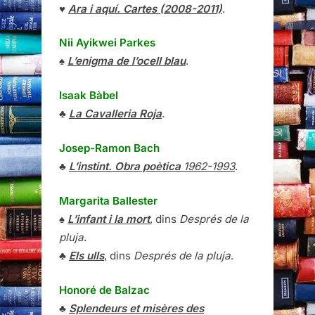
♥
Ara i aquí. Cartes (2008-2011)
.
Nii Ayikwei Parkes
♠
L’enigma de l’ocell blau
.
Isaak Bàbel
♣
La Cavalleria Roja
.
Josep-Ramon Bach
♣
L’instint. Obra poètica
1962-1993
.
Margarita Ballester
♠
L’infant i la mort
, dins
Després de la
pluja
.
♣
Els ulls
, dins
Després de la pluja
.
Honoré de Balzac
♣
Splendeurs et misères des