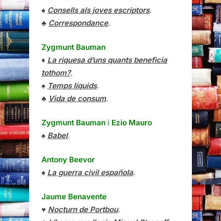
♠
Consells als joves escriptors
.
♣
Correspondance
.
Zygmunt Bauman
♦
La riquesa d’uns quants beneficia
tothom?
.
♠
Temps líquids
.
♣
Vida de consum
.
Zygmunt Bauman
i
Ezio Mauro
♠
Babel
.
Antony Beevor
♠
La guerra civil española
.
Jaume Benavente
♥
Nocturn de Portbou
.