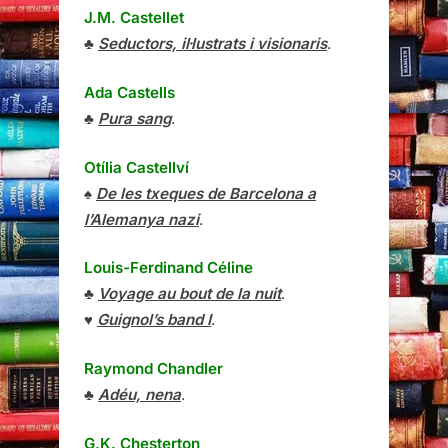
J.M. Castellet
♣
Seductors, il·lustrats i visionaris
.
Ada Castells
♣
Pura sang
.
Otília Castellví
♠
De les txeques de Barcelona a
l’Alemanya nazi
.
Louis-Ferdinand Céline
♣
Voyage au bout de la nuit
.
♥
Guignol’s band I
.
Raymond Chandler
♣
Adéu, nena
.
G.K. Chesterton