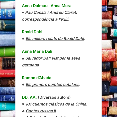
Anna Dalmau
i
Anna Mora
♠
Pau Casals i Andreu Claret:
correspondència a l’exili
.
Roald Dahl
♣
Els millors relats de Roald Dahl
.
Anna Maria Dalí
♠
Salvador Dalí vist per la seva
germana
.
Ramon d’Abadal
♣
Els primers comtes catalans
.
DD. AA.
(Diversos autors)
♥
101 cuentos clásicos de la China
.
♣
Contes russos II
.