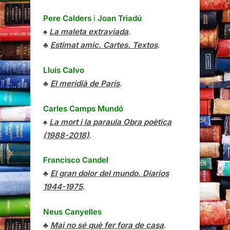
Pere Calders
i
Joan Triadú
♠
La maleta extraviada
.
♣
Estimat amic. Cartes. Textos
.
Lluís Calvo
♣
El meridià de París
.
Carles Camps Mundó
♠
La mort i la paraula Obra poètica
(1988-2018)
.
Francisco Candel
♣
El gran dolor del mundo. Diarios
1944-1975
.
Neus Canyelles
♣
Mai no sé què fer fora de casa
.