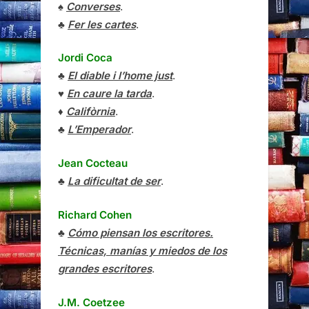
♠
Converses
.
♣
Fer les cartes
.
Jordi Coca
♣
El diable i l’home just
.
♥
En caure la tarda
.
♦
Califòrnia
.
♣
L’Emperador
.
Jean Cocteau
♣
La dificultat de ser
.
Richard Cohen
♣
Cómo piensan los escritores.
Técnicas, manías y miedos de los
grandes escritores
.
J.M. Coetzee