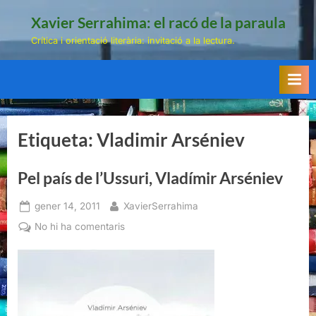
Skip
Xavier Serrahima: el racó de la paraula
to
Crítica i orientació literària: invitació a la lectura.
content
Etiqueta:
Vladimir Arséniev
Pel país de l’Ussuri, Vladímir Arséniev
Posted
By
gener 14, 2011
XavierSerrahima
on
a
No hi ha comentaris
Pel
país
de
l’Ussuri,
Vladímir