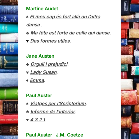
Martine Audet
♠
El meu cap és fort allà on l’altra
dansa
.
♣
Ma tête est forte de celle qui danse
.
♥
Des formes utiles
.
Jane Austen
♣
Orgull i prejudici
.
♥
Lady Susan
.
♦
Emma
.
Paul Auster
♠
Viatges per l’Scriptorium
.
♣
Informe de l’interior
.
♥
4 3 2 1
.
Paul Auster
i
J.M. Coetze