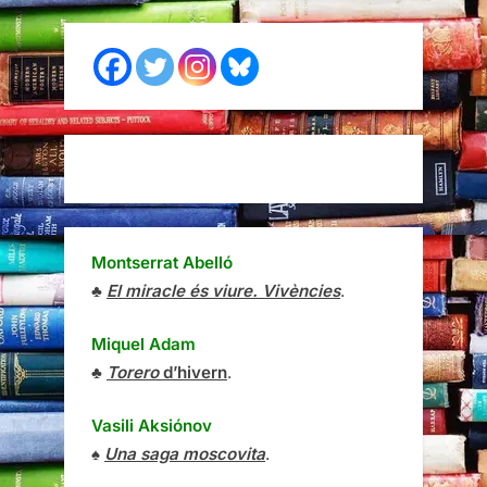
Montserrat Abelló
♣
El miracle és viure. Vivències
.
Miquel Adam
♣
Torero
d’hivern
.
Vasili Aksiónov
♠
Una saga moscovita
.