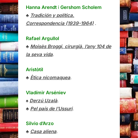
Hanna Arendt
i
Gershom Scholem
♣
Tradición y política.
Correspondencia (1939-1964)
.
Rafael Argullol
♣
Moisès Broggi, cirurgià, l’any 104 de
la seva vida
.
Aristòtil
♣
Ètica nicomaquea
.
Vladímir Arséniev
♠
Derzú Uzalà
.
♣
Pel país de l’Ussuri
.
Silvio d’Arzo
♣
Casa aliena
.