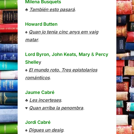
Milena Busquets
♣
También esto pasará
.
Howard Butten
♠
Quan jo tenia cinc anys em vaig
matar
.
Lord Byron, John Keats, Mary
&
Percy
Shelle
y
♠
El mundo roto. Tres epistolarios
románticos
.
Jaume Cabré
♣
Les incerteses
.
♥
Quan arriba la penombra
.
Jordi Cabré
♠
Digues un desig
.