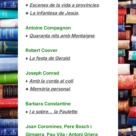
♥
Escenes de la vida a províncies
.
♣
La infantesa de Jesús
.
Antoine Compagnon
♦
Quaranta nits amb Montaigne
.
Robert Coover
♠
La festa de Gerald
.
Joseph Conrad
♦
Amb la corda al coll
.
♣
Memòria personal
.
Barbara Constantine
♠
I a sobre… la Paulette
.
Joan Coromines
,
Pere Bosch i
Gimpera
,
Pau Vila
i
Antoni Griera