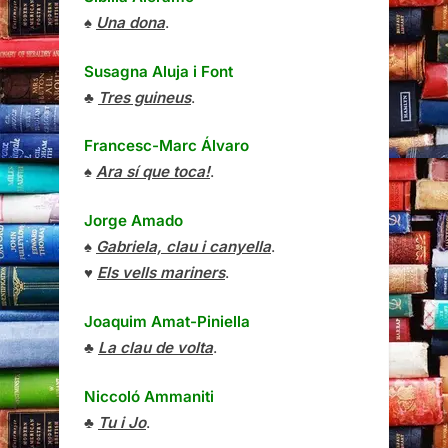
♠
Una dona
.
Susagna Aluja i Font
♣
Tres guineus
.
Francesc-Marc Álvaro
♠
Ara sí que toca!
.
Jorge Amado
♠
Gabriela, clau i canyella
.
♥
Els vells mariners
.
Joaquim Amat-Piniella
♣
La clau de volta
.
Niccoló Ammaniti
♣
Tu i Jo
.