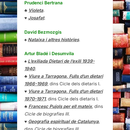
Prudenci Bertrana
♣
Violeta
.
♥
Josafat
.
David Bezmozgis
♠
Nataixa i altres històries
.
Artur Bladé i Desumvila
♠
L’exiliada Dietari de l’exili 1939-
1940
.
♣
Viure a Tarragona, Fulls d’un dietari
1966-1969
, dins Cicle dels dietaris I.
♥
Viure a Tarragona, Fulls d’un dietari
1970-1971
, dins Cicle dels dietaris I.
♣
Francesc Pujols per ell mateix
, dins
Cicle de biografies III
.
♥
Geografia espiritual de Catalunya
,
dins
Cicle de biografies III
.