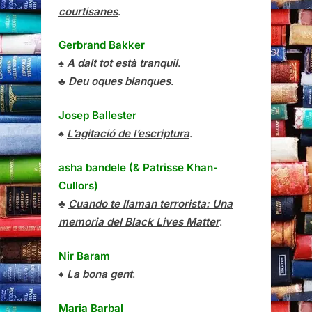
courtisanes
.
Gerbrand Bakker
♠
A dalt tot està tranquil
.
♣
Deu oques blanques
.
Josep Ballester
♠
L’agitació de l’escriptura
.
asha bandele (& Patrisse Khan-
Cullors)
♣
Cuando te llaman terrorista: Una
memoria del Black Lives Matter
.
Nir Baram
♦
La bona gent
.
Maria Barbal