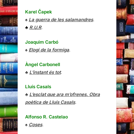
Karel Čapek
♠
La guerra de les salamandres
.
♣
R.U.R
.
Joaquim Carbó
♠
Elogi de la formiga
.
Àngel Carbonell
♣
L’instant és tot
.
Lluís Casals
♣
L’esclat que ara m’ofrenes. Obra
poètica de Lluís Casals
.
Alfonso R. Castelao
♠
Coses
.