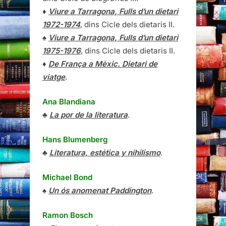
♦
Viure a Tarragona, Fulls d’un dietari
1972-1974
, dins Cicle dels dietaris II.
♠
Viure a Tarragona, Fulls d’un dietari
1975-1976
, dins Cicle dels dietaris II.
♦
De França a Mèxic. Dietari de
viatge
.
Ana Blandiana
♣
La por de la literatura
.
Hans Blumenberg
♣
Literatura, estética y nihilismo
.
Michael Bond
♠
Un ós anomenat Paddington
.
Ramon Bosch