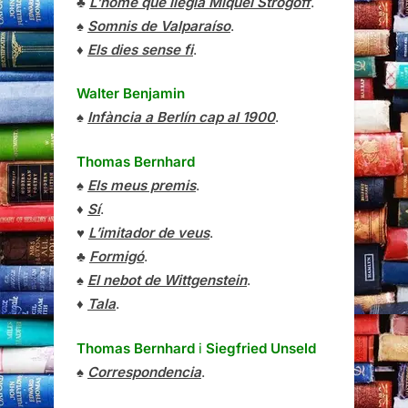
♣
L’home que llegia Miquel Strogoff
.
♠
Somnis de Valparaíso
.
♦
Els dies sense fi
.
Walter Benjamin
♠
Infància a Berlín cap al 1900
.
Thomas Bernhard
♠
Els meus premis
.
♦
Sí
.
♥
L’imitador de veus
.
♣
Formigó
.
♠
El nebot de Wittgenstein
.
♦
Tala
.
Thomas Bernhard
i
Siegfried Unseld
♠
Correspondencia
.