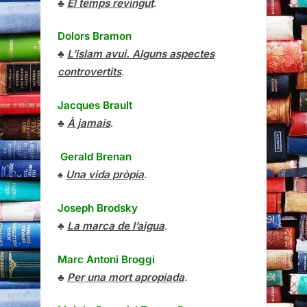
♣
El temps revingut
.
Dolors Bramon
♣
L’islam avui. Alguns aspectes
controvertits
.
Jacques Brault
♣
À jamais
.
Gerald Brenan
♠
Una vida pròpia
.
Joseph Brodsky
♣
La marca de l’aigua
.
Marc Antoni Broggi
♣
Per una mort apropiada
.