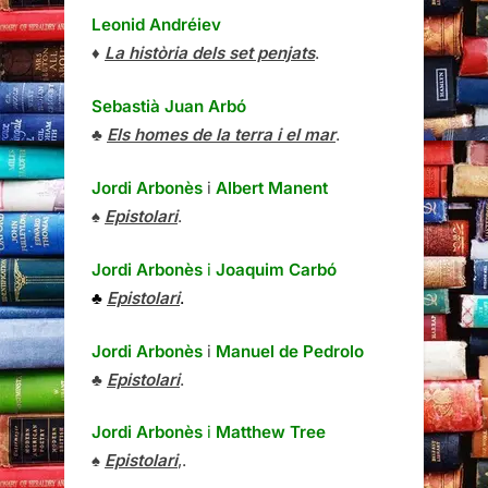
Leonid Andréiev
♦
La història dels set penjats
.
Sebastià Juan Arbó
♣
Els homes de la terra i el mar
.
Jordi Arbonès
i
Albert Manent
♠
Epistolari
.
Jordi Arbonès
i
Joaquim Carbó
♣
Epistolari
.
Jordi Arbonès
i
Manuel de Pedrolo
♣
Epistolari
.
Jordi Arbonès
i
Matthew Tree
♠
Epistolari
,.