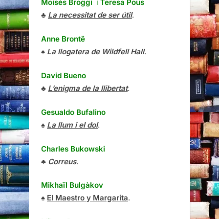
Moisès Broggi
i
Teresa Pous
♣
La necessitat de ser útil
.
Anne Brontë
♠
La llogatera de Wildfell Hall
.
David Bueno
♣
L’enigma de la llibertat
.
Gesualdo Bufalino
♠
La llum i el dol
.
Charles Bukowski
♣
Correus
.
Mikhaïl Bulgàkov
♠
El Maestro y Margarita
.