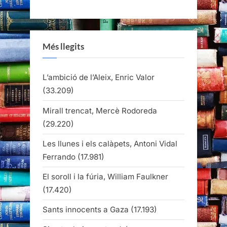
Més llegits
L’ambició de l’Aleix, Enric Valor
(33.209)
Mirall trencat, Mercè Rodoreda
(29.220)
Les llunes i els calàpets, Antoni Vidal
Ferrando
(17.981)
El soroll i la fúria, William Faulkner
(17.420)
Sants innocents a Gaza
(17.193)