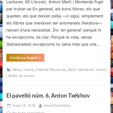
Lectures: 90 L’erosió, Antoni Martí i Monterde Fugir
per trobar-se En general, els bons llibres, els que
queden, els que deixen petja —o sigui, simplement
els llibres que mereixen ser anomenats literatura—
neixen d’una necessitat. Dic ‘en general’ perquè hi
ha excepcions, és clar. Perquè la vida, sense
(benaurades) excepcions no seria més que una…
“L’erosió,
Continua llegint
»
Antoni
Martí
i
,
,
,
Altres
Català
Editorial Minúscula
Martí i Monterde, Antoni
Monterde”
,
Notes de lectura
El pavelló núm. 6, Anton Txékhov
Posted
By
maig 24, 2018
XavierSerrahima
on
a
No hi ha comentaris