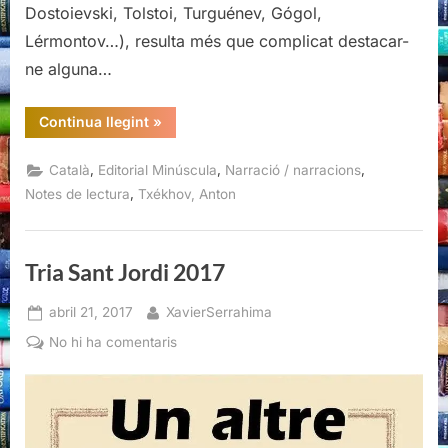
Dostoievski, Tolstoi, Turguénev, Gógol,
Lérmontov…), resulta més que complicat destacar-
ne alguna…
“El
Continua llegint
»
pavelló
núm.
6,
,
,
,
Català
Editorial Minúscula
Narració / narracions
Anton
Txékhov”
,
Notes de lectura
Txékhov, Anton
Tria Sant Jordi 2017
Posted
By
abril 21, 2017
XavierSerrahima
on
a
No hi ha comentaris
Tria
Sant
Jordi
2017