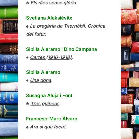
♣
Els dies sense glòria
.
Svetlana Aleksiévitx
♠
La pregària de Txernòbil. Crònica
del futur
.
Sibilla Aleramo
i
Dino Campana
♠
Cartes (1916-1918)
.
Sibilla Aleramo
♠
Una dona
.
Susagna Aluja i Font
♣
Tres guineus
.
Francesc-Marc Álvaro
♠
Ara sí que toca!
.