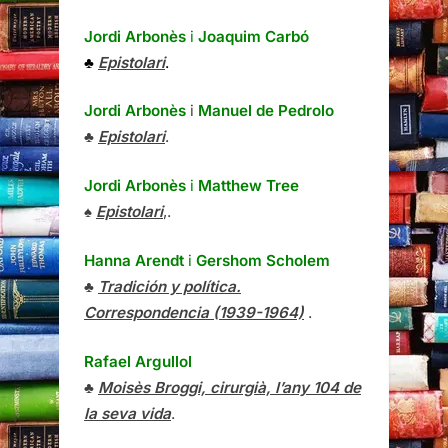
Jordi Arbonès
i
Joaquim Carbó
♣
Epistolari
.
Jordi Arbonès
i
Manuel de Pedrolo
♣
Epistolari
.
Jordi Arbonès
i
Matthew Tree
♠
Epistolari
,.
Hanna Arendt
i
Gershom Scholem
♣
Tradición y política.
Correspondencia (1939-1964)
.
Rafael Argullol
♣
Moisès Broggi, cirurgià, l’any 104 de
la seva vida
.