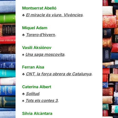
Montserrat Abelló
♣
El miracle és viure. Vivències
.
Miquel Adam
♣
Torero
d’hivern
.
Vasili Aksiónov
♠
Una saga moscovita
.
Ferran Aisa
♣
CNT, la força obrera de Catalunya
.
Caterina Albert
♣
Solitud
.
♠
Tots els contes 3
.
Sílvia Alcàntara