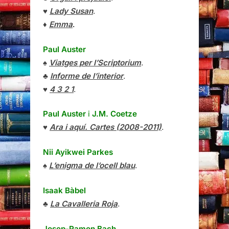
♥
Lady Susan
.
♦
Emma
.
Paul Auster
♠
Viatges per l’Scriptorium
.
♣
Informe de l’interior
.
♥
4 3 2 1
.
Paul Auster
i
J.M. Coetze
♥
Ara i aquí. Cartes (2008-2011)
.
Nii Ayikwei Parkes
♠
L’enigma de l’ocell blau
.
Isaak Bàbel
♣
La Cavalleria Roja
.
Josep-Ramon Bach