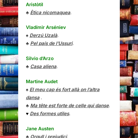
Aristòtil
♣
Ètica nicomaquea
.
Vladímir Arséniev
♠
Derzú Uzalà
.
♣
Pel país de l’Ussuri
.
Silvio d’Arzo
♣
Casa aliena
.
Martine Audet
♠
El meu cap és fort allà on l’altra
dansa
.
♣
Ma tête est forte de celle qui danse
.
♥
Des formes utiles
.
Jane Austen
♣
Orgull i prejudici
.