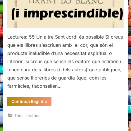
Lectures: 55 Un altre Sant Jordi és possible Si creus
que els llibres s’escriuen amb el cor, que són el
producte ineludible d’una necessitat espiritual o
interior, si creus que sense els editors que estimen i
tenen cura dels llibres (i dels autors) que publiquen,
que sense llibreries de guàrdia (que, com les
farmàcies, t’aconsellen…
“Tria
Continua llegint
»
Sant
Jordi
2017”
Tries literàries