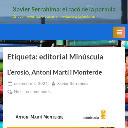
Skip
Xavier Serrahima: el racó de la paraula
to
Crítica i orientació literària: invitació a la lectura.
content
Etiqueta:
editorial Minúscula
L’erosió, Antoni Martí i Monterde
Posted
By
desembre 2, 2024
Xavier Serrahima
on
a
No hi ha comentaris
L’erosió,
Antoni
Martí
i
Monterde