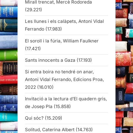
Mirall trencat, Mercè Rodoreda
(29.221)
Les llunes i els calàpets, Antoni Vidal
Ferrando
(17.983)
El soroll i la fúria, William Faulkner
(17.421)
Sants innocents a Gaza
(17.193)
Si entra boira no tendré on anar,
Antoni Vidal Ferrando, Edicions Proa,
2022
(16.010)
Invitació a la lectura d’El quadern gris,
de Josep Pla
(15.858)
Qui sóc?
(15.209)
Solitud, Caterina Albert
(14.763)