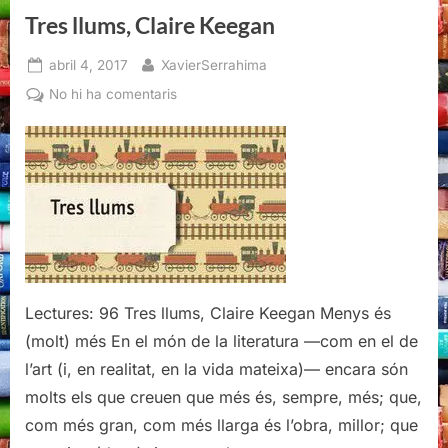
Tres llums, Claire Keegan
Posted
By
abril 4, 2017
XavierSerrahima
on
a
No hi ha comentaris
Tres
llums,
Claire
Keegan
Lectures: 96 Tres llums, Claire Keegan Menys és
(molt) més En el món de la literatura —com en el de
l’art (i, en realitat, en la vida mateixa)— encara són
molts els que creuen que més és, sempre, més; que,
com més gran, com més llarga és l’obra, millor; que