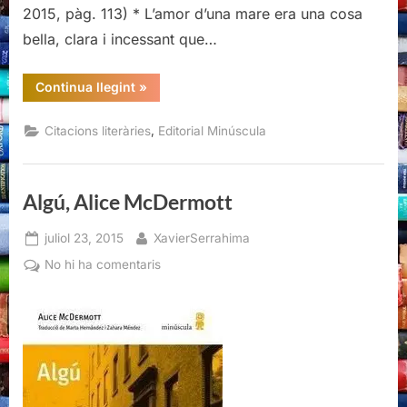
2015, pàg. 113) * L’amor d’una mare era una cosa
bella, clara i incessant que…
“Citacions
Continua llegint
»
literàries
d’Algú,
Alice
,
Citacions literàries
Editorial Minúscula
McDermott”
Algú, Alice McDermott
Posted
By
juliol 23, 2015
XavierSerrahima
on
a
No hi ha comentaris
Algú,
Alice
McDermott