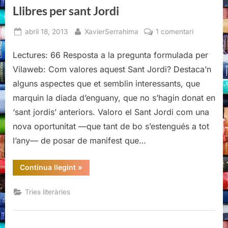
Llibres per sant Jordi
Posted
By
a
abril 18, 2013
XavierSerrahima
1 comentari
on
Llibres
Lectures: 66 Resposta a la pregunta formulada per
per
sant
Vilaweb: Com valores aquest Sant Jordi? Destaca’n
Jordi
alguns aspectes que et semblin interessants, que
marquin la diada d’enguany, que no s’hagin donat en
‘sant jordis’ anteriors. Valoro el Sant Jordi com una
nova oportunitat —que tant de bo s’estengués a tot
l’any— de posar de manifest que…
“Llibres
Continua llegint
»
per
sant
Jordi”
Tries literàries