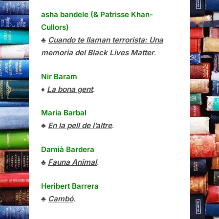
asha bandele (& Patrisse Khan-
Cullors)
♣
Cuando te llaman terrorista: Una
memoria del Black Lives Matter
.
Nir Baram
♦
La bona gent
.
Maria Barbal
♣
En la pell de l’altre
.
Damià Bardera
♣
Fauna Animal
.
Heribert Barrera
♣
Cambó
.