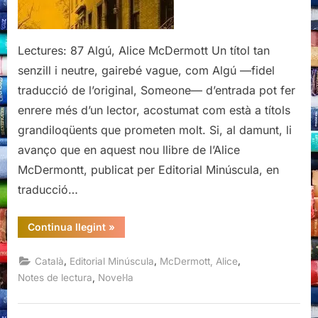
Lectures: 87 Algú, Alice McDermott Un títol tan
senzill i neutre, gairebé vague, com Algú —fidel
traducció de l’original, Someone— d’entrada pot fer
enrere més d’un lector, acostumat com està a títols
grandiloqüents que prometen molt. Si, al damunt, li
avanço que en aquest nou llibre de l’Alice
McDermontt, publicat per Editorial Minúscula, en
traducció…
“Algú,
Continua llegint
»
Alice
McDermott”
,
,
,
Català
Editorial Minúscula
McDermott, Alice
,
Notes de lectura
Novel·la