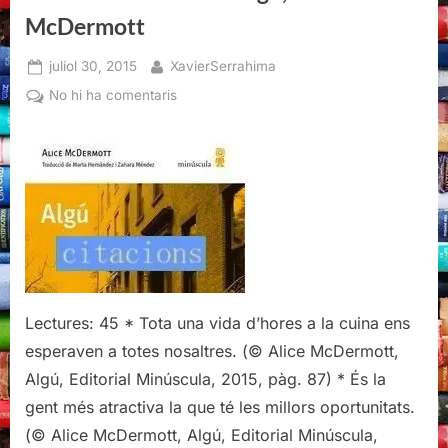
McDermott
Posted
By
juliol 30, 2015
XavierSerrahima
on
a
No hi ha comentaris
Citacions
literàries
d’Algú,
Alice
McDermott
Lectures: 45 * Tota una vida d’hores a la cuina ens
esperaven a totes nosaltres. (© Alice McDermott,
Algú, Editorial Minúscula, 2015, pàg. 87) * És la
gent més atractiva la que té les millors oportunitats.
(© Alice McDermott, Algú, Editorial Minúscula,