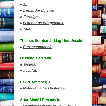
♦
Sí
.
♥
L’imitador de veus
.
♣
Formigó
.
♠
El nebot de Wittgenstein
.
♦
Tala
.
Thomas Bernhard
i
Siegfried Unseld
♠
Correspondencia
.
Prudenci Bertrana
♣
Violeta
.
♥
Josafat
.
David Bezmozgis
♠
Nataixa i altres històries
.
Artur Bladé i Desumvila
♠
L’exiliada Dietari de l’exili 1939-