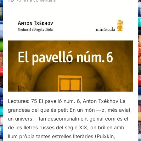
El
pavelló
núm.
6,
Anton
Txékhov
Lectures: 75 El pavelló núm. 6, Anton Txékhov La
grandesa del que és petit En un món —o, més aviat,
un univers— tan descomunalment genial com és el
de les lletres russes del segle XIX, on brillen amb
llum pròpia tantes estrelles literàries (Puixkin,