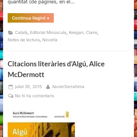
quantitat (de pàgines, en el…
“Tres
Continua llegint
»
llums,
Claire
Keegan”
,
,
,
Català
Editorial Minúscula
Keegan, Claire
,
Notes de lectura
Novel·la
Citacions literàries d’Algú, Alice
McDermott
Posted
By
juliol 30, 2015
XavierSerrahima
on
a
No hi ha comentaris
Citacions
literàries
d’Algú,
Alice
McDermott