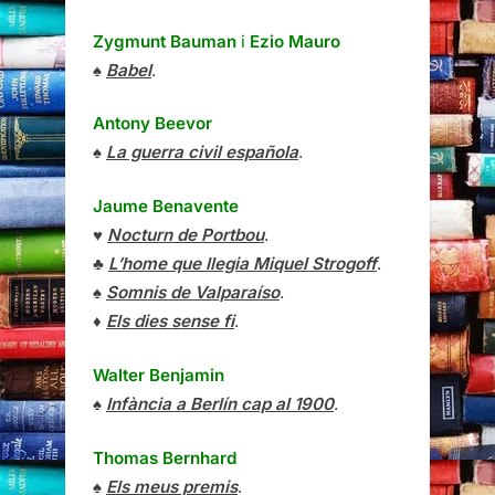
Zygmunt Bauman
i
Ezio Mauro
♠
Babel
.
Antony Beevor
♠
La guerra civil española
.
Jaume Benavente
♥
Nocturn de Portbou
.
♣
L’home que llegia Miquel Strogoff
.
♠
Somnis de Valparaíso
.
♦
Els dies sense fi
.
Walter Benjamin
♠
Infància a Berlín cap al 1900
.
Thomas Bernhard
♠
Els meus premis
.