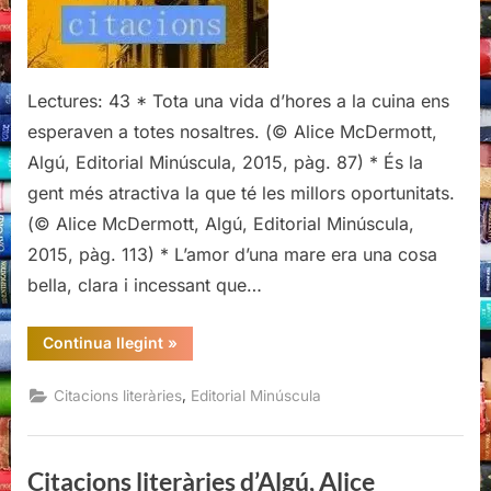
Lectures: 43 * Tota una vida d’hores a la cuina ens
esperaven a totes nosaltres. (© Alice McDermott,
Algú, Editorial Minúscula, 2015, pàg. 87) * És la
gent més atractiva la que té les millors oportunitats.
(© Alice McDermott, Algú, Editorial Minúscula,
2015, pàg. 113) * L’amor d’una mare era una cosa
bella, clara i incessant que…
“Citacions
Continua llegint
»
literàries
d’Algú,
Alice
,
Citacions literàries
Editorial Minúscula
McDermott”
Citacions literàries d’Algú, Alice