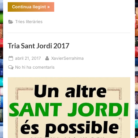
“Tria
Continua llegint
»
Sant
Jordi
2017”
Tries literàries
Tria Sant Jordi 2017
Posted
By
abril 21, 2017
XavierSerrahima
on
a
No hi ha comentaris
Tria
Sant
Jordi
2017