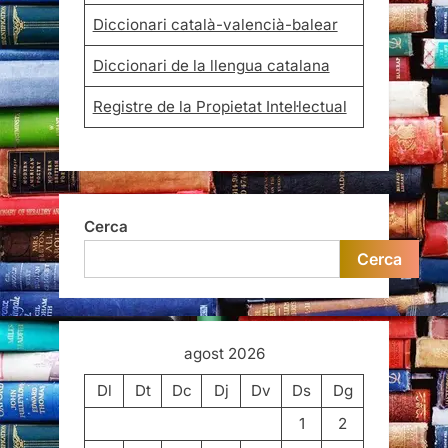
Diccionari català-valencià-balear
Diccionari de la llengua catalana
Registre de la Propietat Intel·lectual
Cerca
Cerca
agost 2026
Dl
Dt
Dc
Dj
Dv
Ds
Dg
1
2