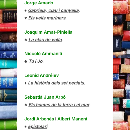
Jorge Amado
♠
Gabriela, clau i canyella
.
♥
Els vells mariners
.
Joaquim Amat-Piniella
♣
La clau de volta
.
Niccoló Ammaniti
♣
Tu i Jo
.
Leonid Andréiev
♦
La història dels set penjats
.
Sebastià Juan Arbó
♣
Els homes de la terra i el mar
.
Jordi Arbonès
i
Albert Manent
♠
Epistolari
.