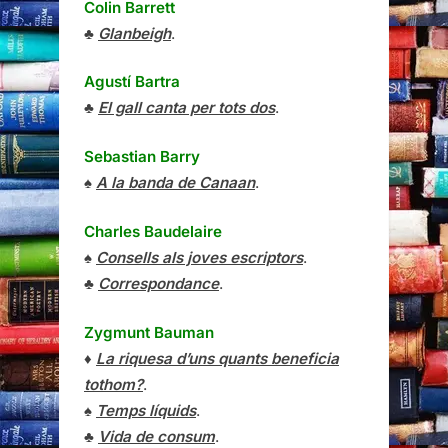
Colin Barrett
♣
Glanbeigh
.
Agustí Bartra
♣
El gall canta per tots dos
.
Sebastian Barry
♠
A la banda de Canaan
.
Charles Baudelaire
♠
Consells als joves escriptors
.
♣
Correspondance
.
Zygmunt Bauman
♦
La riquesa d’uns quants beneficia
tothom?
.
♠
Temps líquids
.
♣
Vida de consum
.