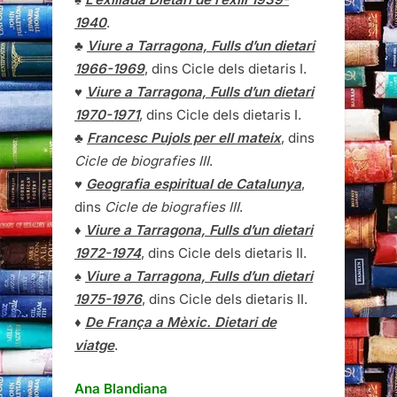
1940
.
♣
Viure a Tarragona, Fulls d’un dietari
1966-1969
, dins Cicle dels dietaris I.
♥
Viure a Tarragona, Fulls d’un dietari
1970-1971
, dins Cicle dels dietaris I.
♣
Francesc Pujols per ell mateix
, dins
Cicle de biografies III
.
♥
Geografia espiritual de Catalunya
,
dins
Cicle de biografies III
.
♦
Viure a Tarragona, Fulls d’un dietari
1972-1974
, dins Cicle dels dietaris II.
♠
Viure a Tarragona, Fulls d’un dietari
1975-1976
, dins Cicle dels dietaris II.
♦
De França a Mèxic. Dietari de
viatge
.
Ana Blandiana