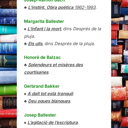
♣
L’instint. Obra poètica
1962-1993
.
Margarita Ballester
♠
L’infant i la mort
, dins
Després de la
pluja
.
♣
Els ulls
, dins
Després de la pluja
.
Honoré de Balzac
♣
Splendeurs et misères des
courtisanes
.
Gerbrand Bakker
♠
A dalt tot està tranquil
.
♣
Deu oques blanques
.
Josep Ballester
♠
L’agitació de l’escriptura
.