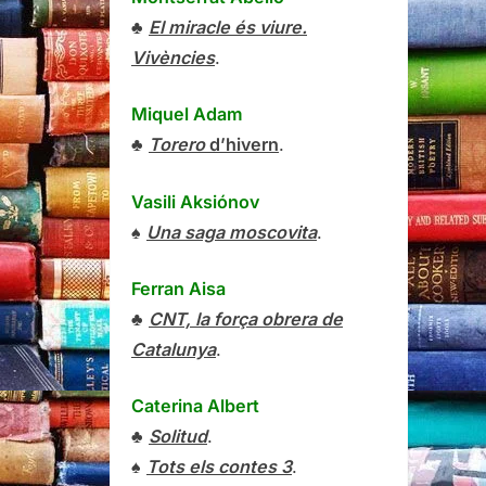
♣
El miracle és viure.
Vivències
.
Miquel Adam
♣
Torero
d’hivern
.
Vasili Aksiónov
♠
Una saga moscovita
.
Ferran Aisa
♣
CNT, la força obrera de
Catalunya
.
Caterina Albert
♣
Solitud
.
♠
Tots els contes 3
.