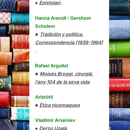
♠
Epistolari
,.
Hanna Arendt
i
Gershom
Scholem
♣
Tradición y política.
Correspondencia (1939-1964)
.
Rafael Argullol
♣
Moisès Broggi, cirurgià,
l’any 104 de la seva vida
.
Aristòtil
♣
Ètica nicomaquea
.
Vladímir Arséniev
♠
Derzú Uzalà
.