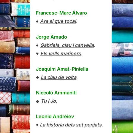
Francesc-Marc Álvaro
♠
Ara sí que toca!
.
Jorge Amado
♠
Gabriela, clau i canyella
.
♥
Els vells mariners
.
Joaquim Amat-Piniella
♣
La clau de volta
.
Niccoló Ammaniti
♣
Tu i Jo
.
Leonid Andréiev
♦
La història dels set penjats
.