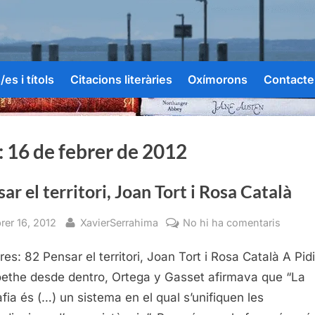
es i títols
Citacions literàries
Oxímorons
Contacte
:
16 de febrer de 2012
ar el territori, Joan Tort i Rosa Català
sted
By
a
rer 16, 2012
XavierSerrahima
No hi ha comentaris
Pensar
res: 82 Pensar el territori, Joan Tort i Rosa Català A Pi
el
territori
ethe desde dentro, Ortega y Gasset afirmava que “La
Joan
afia és (…) un sistema en el qual s’unifiquen les
Tort