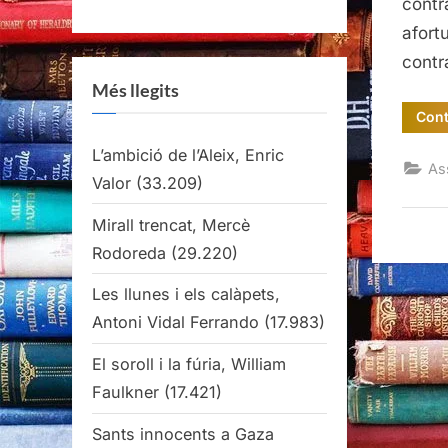
contr
afortu
contr
Més llegits
Cont
L’ambició de l’Aleix, Enric
As
Valor
(33.209)
Mirall trencat, Mercè
Rodoreda
(29.220)
Les llunes i els calàpets,
Antoni Vidal Ferrando
(17.983)
El soroll i la fúria, William
Faulkner
(17.421)
Sants innocents a Gaza