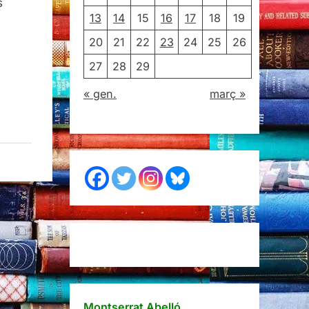
s
13
14
15
16
17
18
19
20
21
22
23
24
25
26
27
28
29
« gen.
març »
Montserrat Abelló