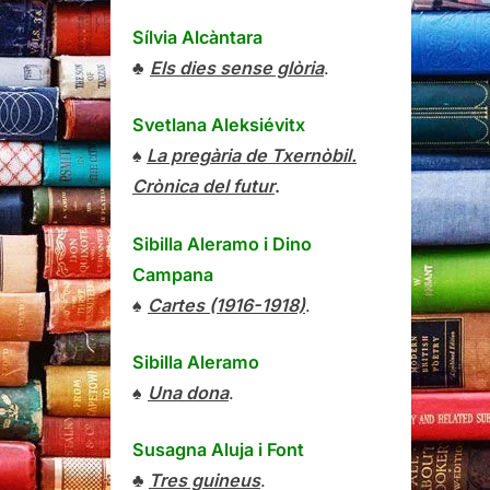
Sílvia Alcàntara
♣
Els dies sense glòria
.
Svetlana Aleksiévitx
♠
La pregària de Txernòbil.
Crònica del futur
.
Sibilla Aleramo
i
Dino
Campana
♠
Cartes (1916-1918)
.
Sibilla Aleramo
♠
Una dona
.
Susagna Aluja i Font
♣
Tres guineus
.