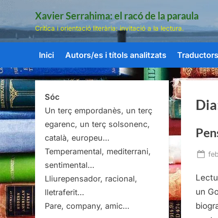
Skip
Xavier Serrahima: el racó de la paraula
to
Crítica i orientació literària: invitació a la lectura.
content
Inici
Autors/es i títols analitzats
Traductors/
Sóc
Dia
Un terç empordanès, un terç
egarenc, un terç solsonenc,
Pens
català, europeu…
Temperamental, mediterrani,
Po
feb
sentimental…
on
Lectu
Lliurepensador, racional,
un Go
lletraferit…
biogr
Pare, company, amic…