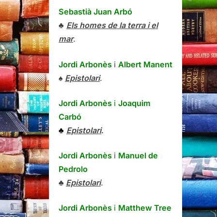
Sebastià Juan Arbó
♣
Els homes de la terra i el
mar
.
Jordi Arbonès
i
Albert Manent
♠
Epistolari
.
Jordi Arbonès
i
Joaquim
Carbó
♣
Epistolari
.
Jordi Arbonès
i
Manuel de
Pedrolo
♣
Epistolari
.
Jordi Arbonès
i
Matthew Tree