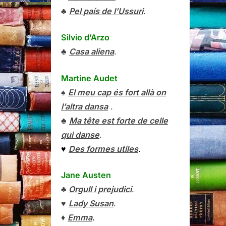
♣
Pel país de l’Ussuri
.
Silvio d’Arzo
♣
Casa aliena
.
Martine Audet
♠
El meu cap és fort allà on
l’altra dansa
.
♣
Ma tête est forte de celle
qui danse
.
♥
Des formes utiles
.
Jane Austen
♣
Orgull i prejudici
.
♥
Lady Susan
.
♦
Emma
.