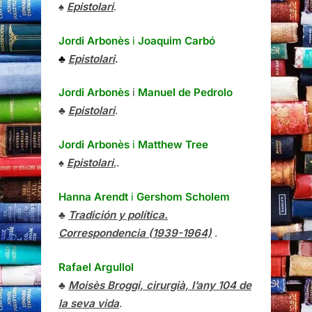
♠
Epistolari
.
Jordi Arbonès
i
Joaquim Carbó
♣
Epistolari
.
Jordi Arbonès
i
Manuel de Pedrolo
♣
Epistolari
.
Jordi Arbonès
i
Matthew Tree
♠
Epistolari
,.
Hanna Arendt
i
Gershom Scholem
♣
Tradición y política.
Correspondencia (1939-1964)
.
Rafael Argullol
♣
Moisès Broggi, cirurgià, l’any 104 de
la seva vida
.