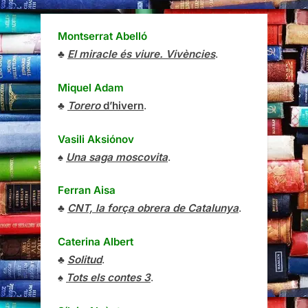
Montserrat Abelló
♣
El miracle és viure. Vivències
.
Miquel Adam
♣
Torero
d’hivern
.
Vasili Aksiónov
♠
Una saga moscovita
.
Ferran Aisa
♣
CNT, la força obrera de Catalunya
.
Caterina Albert
♣
Solitud
.
♠
Tots els contes 3
.