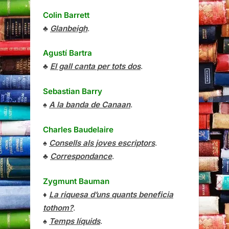
Colin Barrett
♣
Glanbeigh
.
Agustí Bartra
♣
El gall canta per tots dos
.
Sebastian Barry
♠
A la banda de Canaan
.
Charles Baudelaire
♠
Consells als joves escriptors
.
♣
Correspondance
.
Zygmunt Bauman
♦
La riquesa d’uns quants beneficia
tothom?
.
♠
Temps líquids
.