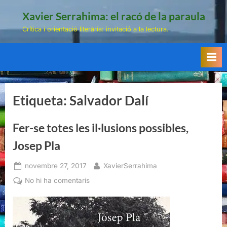
Skip
Xavier Serrahima: el racó de la paraula
to
Crítica i orientació literària: invitació a la lectura.
content
Etiqueta:
Salvador Dalí
Fer-se totes les il·lusions possibles,
Josep Pla
Posted
By
novembre 27, 2017
XavierSerrahima
on
a
No hi ha comentaris
Fer-
se
totes
les