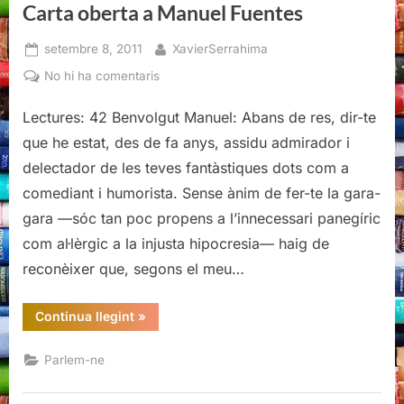
Carta oberta a Manuel Fuentes
Posted
By
setembre 8, 2011
XavierSerrahima
on
a
No hi ha comentaris
Carta
Lectures: 42 Benvolgut Manuel: Abans de res, dir-te
oberta
a
que he estat, des de fa anys, assidu admirador i
Manuel
delectador de les teves fantàstiques dots com a
Fuentes
comediant i humorista. Sense ànim de fer-te la gara-
gara —sóc tan poc propens a l’innecessari panegíric
com al·lèrgic a la injusta hipocresia— haig de
reconèixer que, segons el meu…
“Carta
Continua llegint
»
oberta
a
Manuel
Parlem-ne
Fuentes”