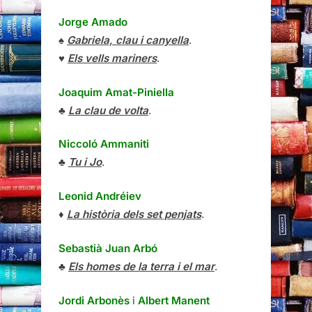
Jorge Amado
♠
Gabriela, clau i canyella
.
♥
Els vells mariners
.
Joaquim Amat-Piniella
♣
La clau de volta
.
Niccoló Ammaniti
♣
Tu i Jo
.
Leonid Andréiev
♦
La història dels set penjats
.
Sebastià Juan Arbó
♣
Els homes de la terra i el mar
.
Jordi Arbonès
i
Albert Manent