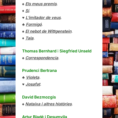
♠
Els meus premis
.
♦
Sí
.
♥
L’imitador de veus
.
♣
Formigó
.
♠
El nebot de Wittgenstein
.
♦
Tala
.
Thomas Bernhard
i
Siegfried Unseld
♠
Correspondencia
.
Prudenci Bertrana
♣
Violeta
.
♥
Josafat
.
David Bezmozgis
♠
Nataixa i altres històries
.
Artur Bladé i Desumvila