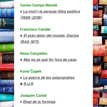
Carles Camps Mundó
♠
La mort i la paraula Obra poètica
(1988-2018)
.
Francisco Candel
♣
El gran dolor del mundo. Diarios
1944-1975
.
Neus Canyelles
♣
Mai no sé què fer fora de casa
.
Karel Čapek
♠
La guerra de les salamandres
.
♣
R.U.R
.
Joaquim Carbó
♠
Elogi de la formiga
.