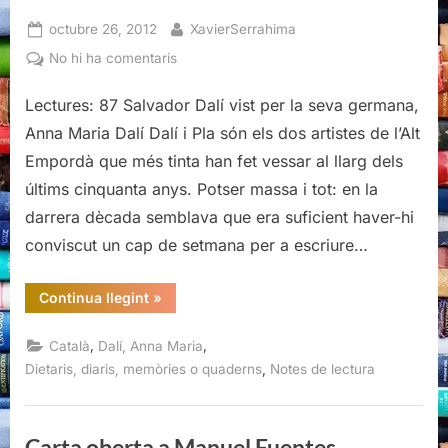
Posted
By
octubre 26, 2012
XavierSerrahima
on
a
No hi ha comentaris
Salvador
Lectures: 87 Salvador Dalí vist per la seva germana,
Dalí
vist
Anna Maria Dalí Dalí i Pla són els dos artistes de l’Alt
per
Empordà que més tinta han fet vessar al llarg dels
la
últims cinquanta anys. Potser massa i tot: en la
seva
darrera dècada semblava que era suficient haver-hi
germana,
Anna
conviscut un cap de setmana per a escriure…
Maria
Dalí
“Salvador
Continua llegint
»
Dalí
vist
per
,
,
Català
Dalí, Anna Maria
la
seva
,
Dietaris, diaris, memòries o quaderns
Notes de lectura
germana,
Anna
Maria
Dalí”
Carta oberta a Manuel Fuentes