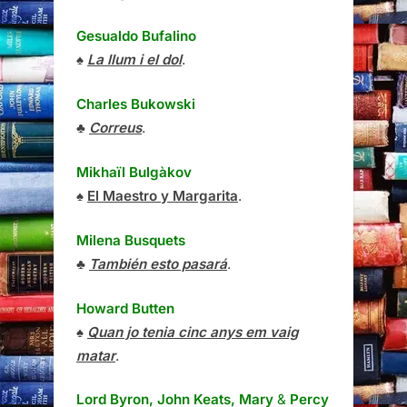
Gesualdo Bufalino
♠
La llum i el dol
.
Charles Bukowski
♣
Correus
.
Mikhaïl Bulgàkov
♠
El Maestro y Margarita
.
Milena Busquets
♣
También esto pasará
.
Howard Butten
♠
Quan jo tenia cinc anys em vaig
matar
.
Lord Byron, John Keats, Mary
&
Percy