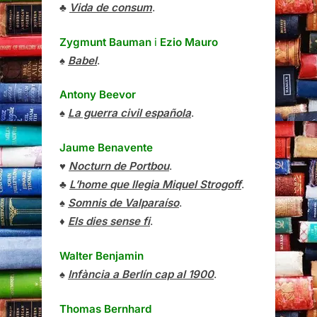
♣
Vida de consum
.
Zygmunt Bauman
i
Ezio Mauro
♠
Babel
.
Antony Beevor
♠
La guerra civil española
.
Jaume Benavente
♥
Nocturn de Portbou
.
♣
L’home que llegia Miquel Strogoff
.
♠
Somnis de Valparaíso
.
♦
Els dies sense fi
.
Walter Benjamin
♠
Infància a Berlín cap al 1900
.
Thomas Bernhard