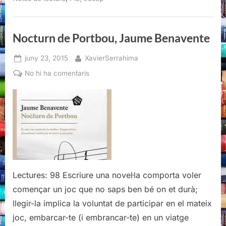
Josep
Pla”
Nocturn de Portbou, Jaume Benavente
Posted
By
juny 23, 2015
XavierSerrahima
on
a
No hi ha comentaris
Nocturn
de
Portbou,
Jaume
Benavente
Lectures: 98 Escriure una novel·la comporta voler
començar un joc que no saps ben bé on et durà;
llegir-la implica la voluntat de participar en el mateix
joc, embarcar-te (i embrancar-te) en un viatge