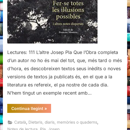
il·lusions
possibles,
Josep
Pla
Lectures: 111 L’altre Josep Pla Que l’Obra completa
d’un autor no ho és mai del tot, que, més tard o més
d’hora, es descobreixen textos seus inèdits o noves
versions de textos ja publicats és, en el que a la
literatura es refereix, el pa nostre de cada dia.
N’hem tingut un exemple recent amb…
“Fer-
Continua llegint
»
se
totes
les
,
,
Català
Dietaris, diaris, memòries o quaderns
il·lusions
possibles,
,
Notes de lectura
Pla, Josep