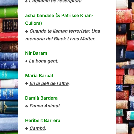
♠
L’agitació de l’escriptura
.
asha bandele (& Patrisse Khan-
Cullors)
♣
Cuando te llaman terrorista: Una
memoria del Black Lives Matter
.
Nir Baram
♦
La bona gent
.
Maria Barbal
♣
En la pell de l’altre
.
Damià Bardera
♣
Fauna Animal
.
Heribert Barrera
♣
Cambó
.