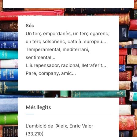
Sóc
Un terç empordanès, un terç egarenc,
un terç solsonenc, català, europeu…
Temperamental, mediterrani,
sentimental…
Lliurepensador, racional, lletraferit…
Pare, company, amic…
Més llegits
L’ambició de l’Aleix, Enric Valor
(33.210)