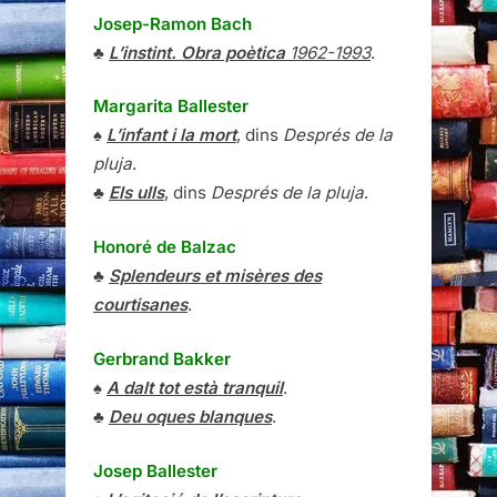
Josep-Ramon Bach
♣
L’instint. Obra poètica
1962-1993
.
Margarita Ballester
♠
L’infant i la mort
, dins
Després de la
pluja
.
♣
Els ulls
, dins
Després de la pluja
.
Honoré de Balzac
♣
Splendeurs et misères des
courtisanes
.
Gerbrand Bakker
♠
A dalt tot està tranquil
.
♣
Deu oques blanques
.
Josep Ballester