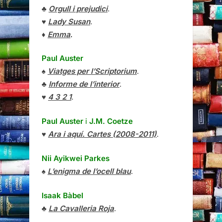
♣
Orgull i prejudici
.
♥
Lady Susan
.
♦
Emma
.
Paul Auster
♠
Viatges per l’Scriptorium
.
♣
Informe de l’interior
.
♥
4 3 2 1
.
Paul Auster
i
J.M. Coetze
♥
Ara i aquí. Cartes (2008-2011)
.
Nii Ayikwei Parkes
♠
L’enigma de l’ocell blau
.
Isaak Bàbel
♣
La Cavalleria Roja
.