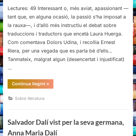
Sobre
Lectures: 49 Interessant o, més aviat, apassionant —
traductors
i
tant que, en alguna ocasió, la passió s’ha imposat a
traduccions
la rauxa—, i d’allò més instructiu el debat sobre
(al
traduccions i traductors que encetà Laura Huerga.
català)
Com comentava Dolors Udina, i recollia Ernest
Riera, per una vegada que es parla bé d’ells…
Tanmateix, malgrat algun (desencertat i injustificat)
…
“Sobre
Continua llegint
»
traductors
i
traduccions
Sobre literatura
(al
català)”
Salvador Dalí vist per la seva germana,
Anna Maria Dalí