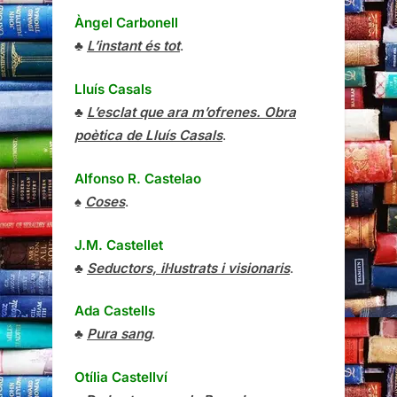
Àngel Carbonell
♣
L’instant és tot
.
Lluís Casals
♣
L’esclat que ara m’ofrenes. Obra
poètica de Lluís Casals
.
Alfonso R. Castelao
♠
Coses
.
J.M. Castellet
♣
Seductors, il·lustrats i visionaris
.
Ada Castells
♣
Pura sang
.
Otília Castellví