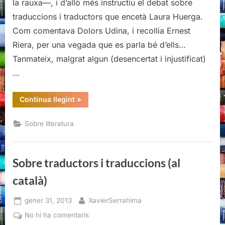
la rauxa—, i d’allò més instructiu el debat sobre
(al
traduccions i traductors que encetà Laura Huerga.
català)
Com comentava Dolors Udina, i recollia Ernest
Riera, per una vegada que es parla bé d’ells…
Tanmateix, malgrat algun (desencertat i injustificat)
…
“Sobre
Continua llegint
»
traductors
i
traduccions
Sobre literatura
(al
català)”
Sobre traductors i traduccions (al
català)
Posted
By
gener 31, 2013
XavierSerrahima
on
a
No hi ha comentaris