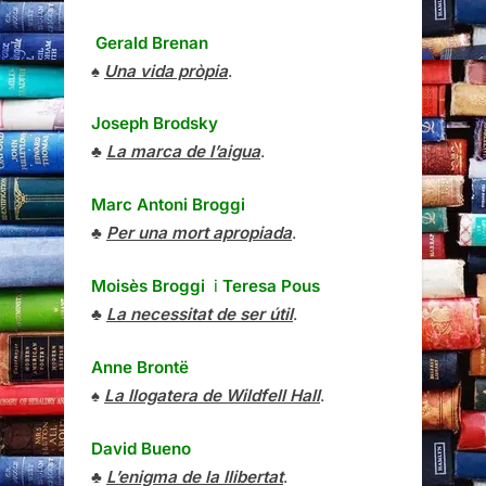
Gerald Brenan
♠
Una vida pròpia
.
Joseph Brodsky
♣
La marca de l’aigua
.
Marc Antoni Broggi
♣
Per una mort apropiada
.
Moisès Broggi
i
Teresa Pous
♣
La necessitat de ser útil
.
Anne Brontë
♠
La llogatera de Wildfell Hall
.
David Bueno
♣
L’enigma de la llibertat
.