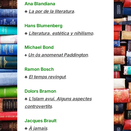
Ana Blandiana
♣
La por de la literatura
.
Hans Blumenberg
♣
Literatura, estética y nihilismo
.
Michael Bond
♠
Un ós anomenat Paddington
.
Ramon Bosch
♣
El temps revingut
.
Dolors Bramon
♣
L’islam avui. Alguns aspectes
controvertits
.
Jacques Brault
♣
À jamais
.