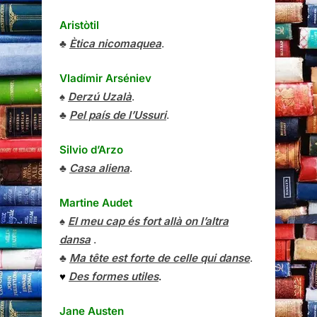
Aristòtil
♣
Ètica nicomaquea
.
Vladímir Arséniev
♠
Derzú Uzalà
.
♣
Pel país de l’Ussuri
.
Silvio d’Arzo
♣
Casa aliena
.
Martine Audet
♠
El meu cap és fort allà on l’altra
dansa
.
♣
Ma tête est forte de celle qui danse
.
♥
Des formes utiles
.
Jane Austen