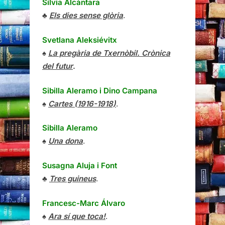
Sílvia Alcàntara
♣
Els dies sense glòria
.
Svetlana Aleksiévitx
♠
La pregària de Txernòbil. Crònica
del futur
.
Sibilla Aleramo
i
Dino Campana
♠
Cartes (1916-1918)
.
Sibilla Aleramo
♠
Una dona
.
Susagna Aluja i Font
♣
Tres guineus
.
Francesc-Marc Álvaro
♠
Ara sí que toca!
.