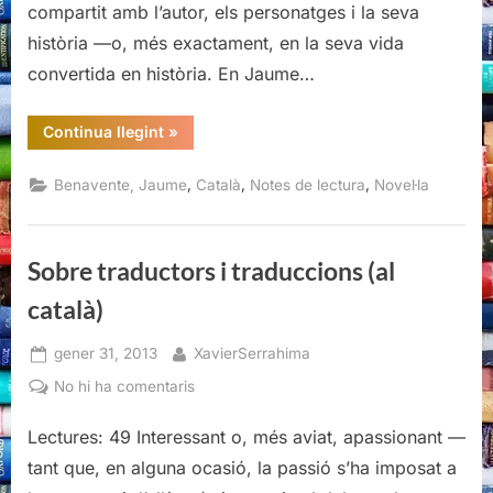
compartit amb l’autor, els personatges i la seva
història —o, més exactament, en la seva vida
convertida en història. En Jaume…
“Nocturn
Continua llegint
»
de
Portbou,
Jaume
,
,
,
Benavente, Jaume
Català
Notes de lectura
Novel·la
Benavente”
Sobre traductors i traduccions (al
català)
Posted
By
gener 31, 2013
XavierSerrahima
on
a
No hi ha comentaris
Sobre
Lectures: 49 Interessant o, més aviat, apassionant —
traductors
i
tant que, en alguna ocasió, la passió s’ha imposat a
traduccions