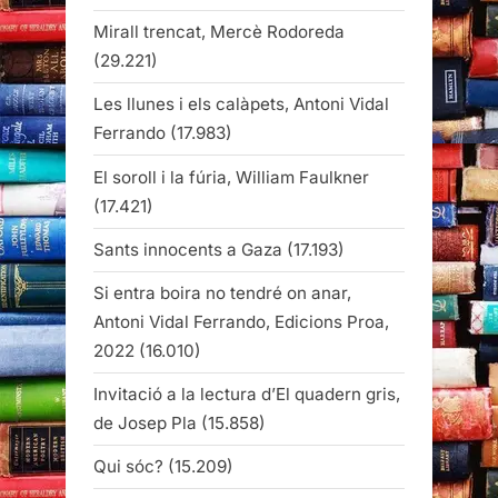
Mirall trencat, Mercè Rodoreda
(29.221)
Les llunes i els calàpets, Antoni Vidal
Ferrando
(17.983)
El soroll i la fúria, William Faulkner
(17.421)
Sants innocents a Gaza
(17.193)
Si entra boira no tendré on anar,
Antoni Vidal Ferrando, Edicions Proa,
2022
(16.010)
Invitació a la lectura d’El quadern gris,
de Josep Pla
(15.858)
Qui sóc?
(15.209)