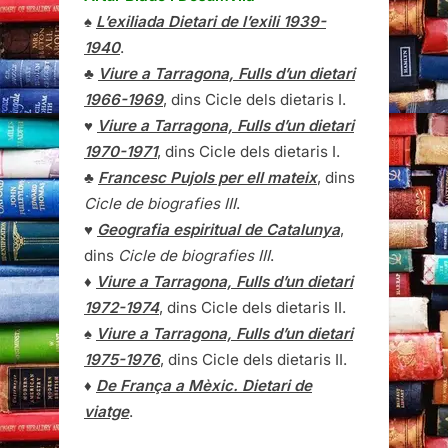
♠
L’exiliada Dietari de l’exili 1939-
1940
.
♣
Viure a Tarragona, Fulls d’un dietari
1966-1969
, dins Cicle dels dietaris I.
♥
Viure a Tarragona, Fulls d’un dietari
1970-1971
, dins Cicle dels dietaris I.
♣
Francesc Pujols per ell mateix
, dins
Cicle de biografies III
.
♥
Geografia espiritual de Catalunya
,
dins
Cicle de biografies III
.
♦
Viure a Tarragona, Fulls d’un dietari
1972-1974
, dins Cicle dels dietaris II.
♠
Viure a Tarragona, Fulls d’un dietari
1975-1976
, dins Cicle dels dietaris II.
♦
De França a Mèxic. Dietari de
viatge
.