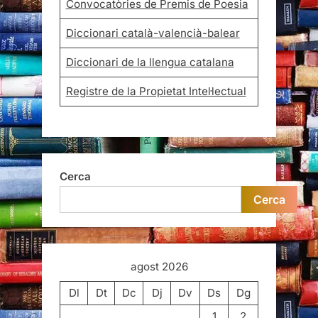
Convocatòries de Premis de Poesia
Diccionari català-valencià-balear
Diccionari de la llengua catalana
Registre de la Propietat Intel·lectual
Cerca
Cerca
agost 2026
Dl
Dt
Dc
Dj
Dv
Ds
Dg
1
2