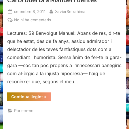
Posted
By
setembre 8, 2011
XavierSerrahima
on
a
No hi ha comentaris
Carta
Lectures: 59 Benvolgut Manuel: Abans de res, dir-te
oberta
a
que he estat, des de fa anys, assidu admirador i
Manuel
delectador de les teves fantàstiques dots com a
Fuentes
comediant i humorista. Sense ànim de fer-te la gara-
gara —sóc tan poc propens a l’innecessari panegíric
com al·lèrgic a la injusta hipocresia— haig de
reconèixer que, segons el meu…
“Carta
Continua llegint
»
oberta
a
Manuel
Parlem-ne
Fuentes”