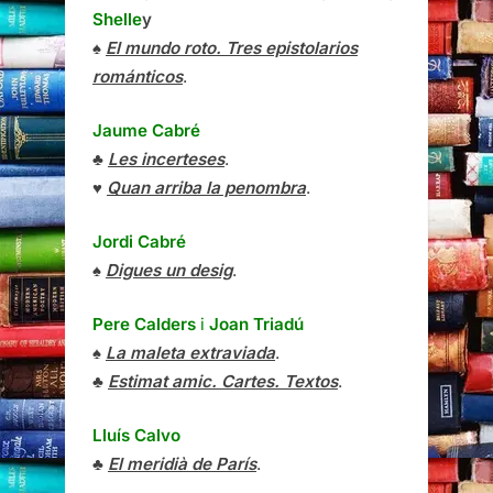
Shelle
y
♠
El mundo roto. Tres epistolarios
románticos
.
Jaume Cabré
♣
Les incerteses
.
♥
Quan arriba la penombra
.
Jordi Cabré
♠
Digues un desig
.
Pere Calders
i
Joan Triadú
♠
La maleta extraviada
.
♣
Estimat amic. Cartes. Textos
.
Lluís Calvo
♣
El meridià de París
.