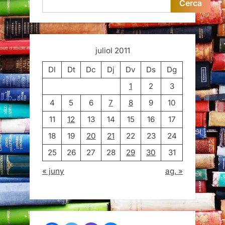
Cerca
juliol 2011
Dl
Dt
Dc
Dj
Dv
Ds
Dg
1
2
3
4
5
6
7
8
9
10
11
12
13
14
15
16
17
18
19
20
21
22
23
24
25
26
27
28
29
30
31
« juny
ag. »