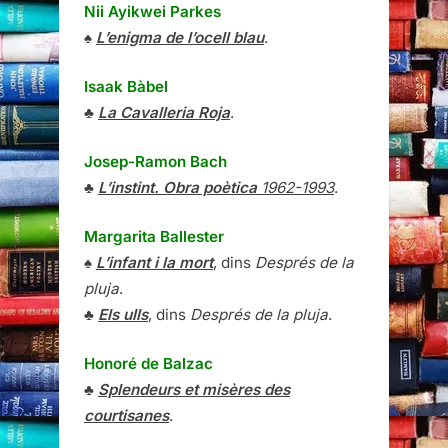
Nii Ayikwei Parkes
♠
L’enigma de l’ocell blau
.
Isaak Bàbel
♣
La Cavalleria Roja
.
Josep-Ramon Bach
♣
L’instint. Obra poètica
1962-1993
.
Margarita Ballester
♠
L’infant i la mort
, dins
Després de la
pluja
.
♣
Els ulls
, dins
Després de la pluja
.
Honoré de Balzac
♣
Splendeurs et misères des
courtisanes
.