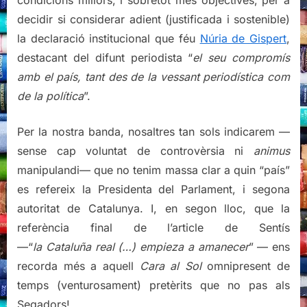
condicions millors, i sobretot més objectives, per a
decidir si considerar adient (justificada i sostenible)
la declaració institucional que féu
Núria de Gispert
,
destacant del difunt periodista “
el seu compromís
amb el país, tant des de la vessant periodística com
de la política
”.
Per la nostra banda, nosaltres tan sols indicarem —
sense cap voluntat de controvèrsia ni
animus
manipulandi— que no tenim massa clar a quin “país”
es refereix la Presidenta del Parlament, i segona
autoritat de Catalunya. I, en segon lloc, que la
referència final de l’article de Sentís
—“
la
Cataluña
real (…)
empieza a amanecer
” — ens
recorda més a aquell
Cara al Sol
omnipresent de
temps (venturosament) pretèrits que no pas als
Segadors!