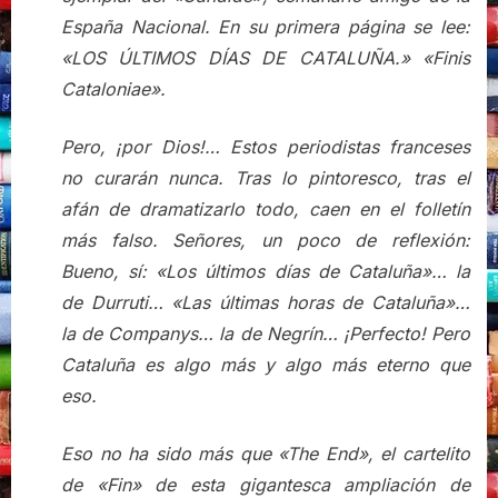
España Nacional. En su primera página se lee:
«LOS ÚLTIMOS DÍAS DE CATALUÑA.» «Finis
Cataloniae».
Pero, ¡por Dios!… Estos periodistas franceses
no curarán nunca. Tras lo pintoresco, tras el
afán de dramatizarlo todo, caen en el folletín
más falso. Señores, un poco de reflexión:
Bueno, sí: «Los últimos días de Cataluña»… la
de Durruti… «Las últimas horas de Cataluña»…
la de Companys… la de Negrín… ¡Perfecto! Pero
Cataluña es algo más y algo más eterno que
eso.
Eso no ha sido más que «The End», el cartelito
de «Fin» de esta gigantesca ampliación de