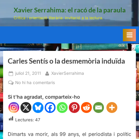
Skip
Xavier Serrahima: el racó de la paraula
to
Crítica i orientació literària: invitació a la lectura.
content
Carles Sentís o la desmemòria induïda
Posted
By
juliol 21, 2011
XavierSerrahima
on
a
No hi ha comentaris
Carles
Si t'ha agradat, comparteix-ho
Sentís
o
la
desmemòria
Lectures:
47
induïda
Dimarts va morir, als 99 anys, el periodista i polític