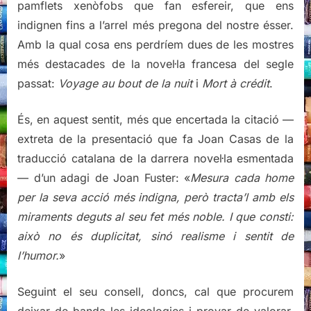
pamflets xenòfobs que fan esfereir, que ens
indignen fins a l’arrel més pregona del nostre ésser.
Amb la qual cosa ens perdríem dues de les mostres
més destacades de la novel·la francesa del segle
passat:
Voyage au bout de la nuit
i
Mort à crédit
.
És, en aquest sentit, més que encertada la citació —
extreta de la presentació que fa Joan Casas de la
traducció catalana de la darrera novel·la esmentada
— d’un adagi de Joan Fuster: «
Mesura cada home
per la seva acció més indigna, però tracta’l amb els
miraments deguts al seu fet més noble. I que consti:
això no és duplicitat, sinó realisme i sentit de
l’humor.
»
Seguint el seu consell, doncs, cal que procurem