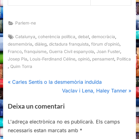
Parlem-ne
Tags:
,
,
,
,
Catalunya
coherència política
debat
democràcia
,
,
,
,
desmemòria
diàleg
dictadura franquista
fòrum d’opinió
,
,
,
,
Franco
franquisme
Guerra Civil espanyola
Joan Fuster
,
,
,
,
Josep Pla
Louis-Ferdinand Céline
opinió
pensament
Política
,
Quim Torra
Navegació
P
Carles Sentís o la desmemòria induïda
r
N
Vaclav i Lena, Haley Tanner
d'entrades
e
e
Deixa un comentari
v
x
i
t
L'adreça electrònica no es publicarà.
Els camps
o
P
necessaris estan marcats amb
*
u
o