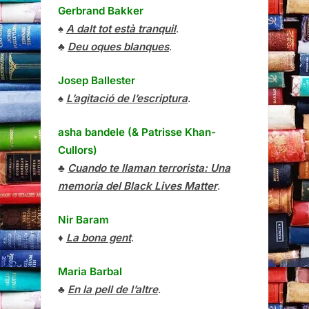
Gerbrand Bakker
♠
A dalt tot està tranquil
.
♣
Deu oques blanques
.
Josep Ballester
♠
L’agitació de l’escriptura
.
asha bandele (& Patrisse Khan-
Cullors)
♣
Cuando te llaman terrorista: Una
memoria del Black Lives Matter
.
Nir Baram
♦
La bona gent
.
Maria Barbal
♣
En la pell de l’altre
.