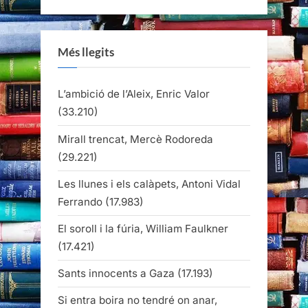
Més llegits
L’ambició de l’Aleix, Enric Valor
(33.210)
Mirall trencat, Mercè Rodoreda
(29.221)
Les llunes i els calàpets, Antoni Vidal
Ferrando
(17.983)
El soroll i la fúria, William Faulkner
(17.421)
Sants innocents a Gaza
(17.193)
Si entra boira no tendré on anar,