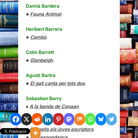
Damià Bardera
♣
Fauna Animal
.
Heribert Barrera
♣
Cambó
.
Colin Barrett
♣
Glanbeigh
.
Agustí Bartra
♣
El gall canta per tots dos
.
Sebastian Barry
♠
A la banda de Canaan
.
0
Shares
Charles Baudelaire
♠
Consells als joves escriptors
.
♣
Correspondance
.