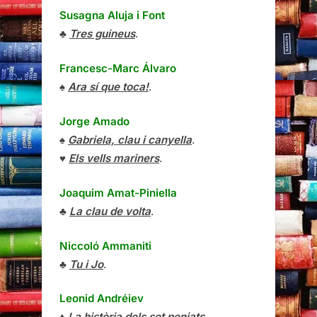
Susagna Aluja i Font
♣
Tres guineus
.
Francesc-Marc Álvaro
♠
Ara sí que toca!
.
Jorge Amado
♠
Gabriela, clau i canyella
.
♥
Els vells mariners
.
Joaquim Amat-Piniella
♣
La clau de volta
.
Niccoló Ammaniti
♣
Tu i Jo
.
Leonid Andréiev
♦
La història dels set penjats
.