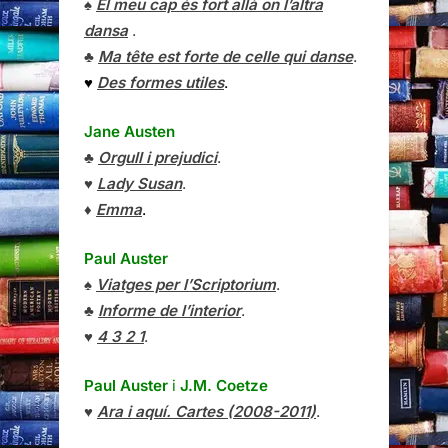
♠
El meu cap és fort allà on l’altra
dansa
.
♣
Ma tête est forte de celle qui danse
.
♥
Des formes utiles
.
Jane Austen
♣
Orgull i prejudici
.
♥
Lady Susan
.
♦
Emma
.
Paul Auster
♠
Viatges per l’Scriptorium
.
♣
Informe de l’interior
.
♥
4 3 2 1
.
Paul Auster
i
J.M. Coetze
♥
Ara i aquí. Cartes (2008-2011)
.