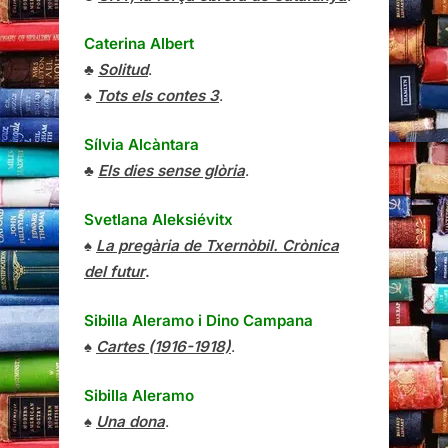
Caterina Albert
♣
Solitud
.
♠
Tots els contes 3
.
Sílvia Alcàntara
♣
Els dies sense glòria
.
Svetlana Aleksiévitx
♠
La pregària de Txernòbil. Crònica
del futur
.
Sibilla Aleramo
i
Dino Campana
♠
Cartes (1916-1918)
.
Sibilla Aleramo
♠
Una dona
.