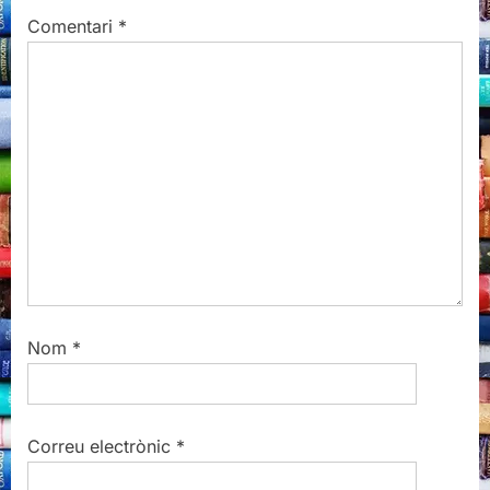
s
s
Comentari
*
P
t
o
:
s
t
:
Nom
*
Correu electrònic
*