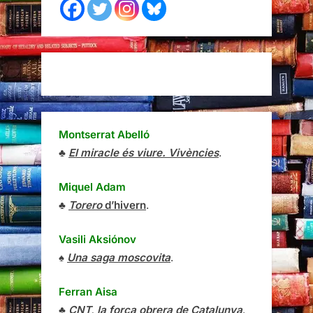
Montserrat Abelló
♣
El miracle és viure. Vivències
.
Miquel Adam
♣
Torero
d’hivern
.
Vasili Aksiónov
♠
Una saga moscovita
.
Ferran Aisa
♣
CNT, la força obrera de Catalunya
.