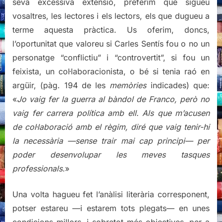
seva excessiva extensió, preferim que sigueu
vosaltres, les lectores i els lectors, els que dugueu a
terme aquesta pràctica. Us oferim, doncs,
l’oportunitat que valoreu si Carles Sentís fou o no un
personatge “conflictiu” i “controvertit”, si fou un
feixista, un col·laboracionista, o bé si tenia raó en
argüir, (pàg. 194 de les
memòries
indicades) que:
«
Jo vaig fer la guerra al bàndol de Franco, però no
vaig fer carrera política amb ell. Als que m’acusen
de col·laboració amb el règim, diré que vaig tenir-hi
la necessària —sense trair mai cap principi— per
poder desenvolupar les meves tasques
professionals.
»
Una volta hagueu fet l’anàlisi literària corresponent,
potser estareu —i estarem tots plegats— en unes