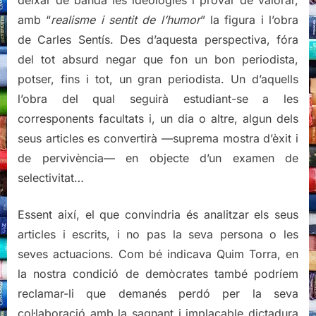
deixar de banda les ideologies i provar de valorar,
amb “
realisme i sentit de l’humor
” la figura i l’obra
de Carles Sentís. Des d’aquesta perspectiva, fóra
del tot absurd negar que fon un bon periodista,
potser, fins i tot, un gran periodista. Un d’aquells
l’obra del qual seguirà estudiant-se a les
corresponents facultats i, un dia o altre, algun dels
seus articles es convertirà —suprema mostra d’èxit i
de pervivència— en objecte d’un examen de
selectivitat…
Essent així, el que convindria és analitzar els seus
articles i escrits, i no pas la seva persona o les
seves actuacions. Com bé indicava Quim Torra, en
la nostra condició de demòcrates també podríem
reclamar-li que demanés perdó per la seva
col·laboració amb la sagnant i implacable dictadura