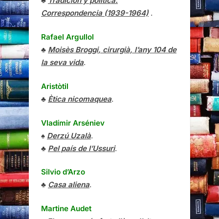
♣
Tradición y política.
Correspondencia (1939-1964)
.
Rafael Argullol
♣
Moisès Broggi, cirurgià, l’any 104 de
la seva vida
.
Aristòtil
♣
Ètica nicomaquea
.
Vladímir Arséniev
♠
Derzú Uzalà
.
♣
Pel país de l’Ussuri
.
Silvio d’Arzo
♣
Casa aliena
.
Martine Audet