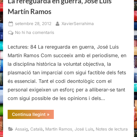
La rereguarda en guerra, José Luis
Martín Ramos
Posted
By
setembre 28, 2012
XavierSerrahima
on
a
No hi ha comentaris
La
Lectures: 84 La rereguarda en guerra, José Luis
rereguarda
en
Martín Ramos Com succeeix amb el periodisme, en
guerra,
la disciplina històrica la voluntat objectiva, la
José
plasmació tan imparcial com sigui factible dels fets
Luis
és essencial. Tant el codi deontològic com el
Martín
Ramos
personal exigeixen un esforç per a alliberar-se tant
com sigui possible de les opinions i dels…
“La
Continua llegint
»
rereguarda
en
guerra,
,
,
,
Assaig
Català
Martín Ramos, José Luis
Notes de lectura
José
Luis