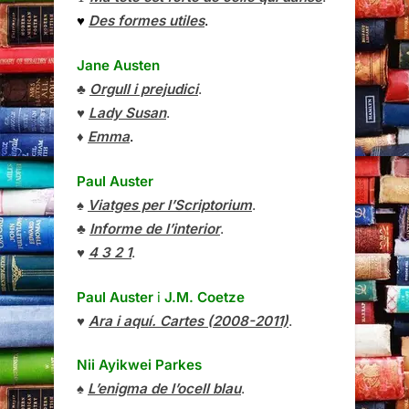
♥
Des formes utiles
.
Jane Austen
♣
Orgull i prejudici
.
♥
Lady Susan
.
♦
Emma
.
Paul Auster
♠
Viatges per l’Scriptorium
.
♣
Informe de l’interior
.
♥
4 3 2 1
.
Paul Auster
i
J.M. Coetze
♥
Ara i aquí. Cartes (2008-2011)
.
Nii Ayikwei Parkes
♠
L’enigma de l’ocell blau
.