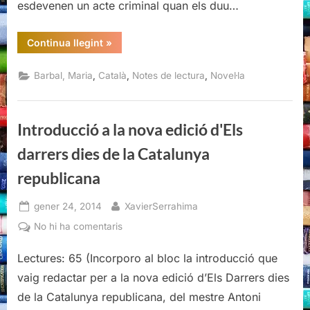
esdevenen un acte criminal quan els duu…
“En
Continua llegint
»
la
pell
de
,
,
,
Barbal, Maria
Català
Notes de lectura
Novel·la
l’altre,
Maria
Barbal”
Introducció a la nova edició d'Els
darrers dies de la Catalunya
republicana
Posted
By
gener 24, 2014
XavierSerrahima
on
a
No hi ha comentaris
Introducció
Lectures: 65 (Incorporo al bloc la introducció que
a
la
vaig redactar per a la nova edició d’Els Darrers dies
nova
de la Catalunya republicana, del mestre Antoni
edició