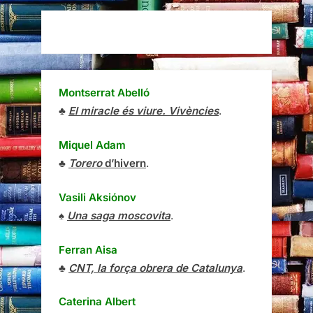
Montserrat Abelló
♣
El miracle és viure. Vivències
.
Miquel Adam
♣
Torero
d’hivern
.
Vasili Aksiónov
♠
Una saga moscovita
.
Ferran Aisa
♣
CNT, la força obrera de Catalunya
.
Caterina Albert