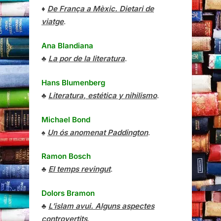
♦
De França a Mèxic. Dietari de
viatge
.
Ana Blandiana
♣
La por de la literatura
.
Hans Blumenberg
♣
Literatura, estética y nihilismo
.
Michael Bond
♠
Un ós anomenat Paddington
.
Ramon Bosch
♣
El temps revingut
.
Dolors Bramon
♣
L’islam avui. Alguns aspectes
controvertits
.