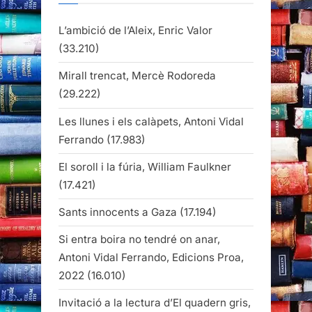
L’ambició de l’Aleix, Enric Valor
(33.210)
Mirall trencat, Mercè Rodoreda
(29.222)
Les llunes i els calàpets, Antoni Vidal
Ferrando
(17.983)
El soroll i la fúria, William Faulkner
(17.421)
Sants innocents a Gaza
(17.194)
Si entra boira no tendré on anar,
Antoni Vidal Ferrando, Edicions Proa,
2022
(16.010)
Invitació a la lectura d’El quadern gris,