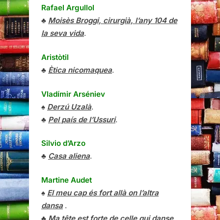
Rafael Argullol
♣
Moisès Broggi, cirurgià, l’any 104 de
la seva vida
.
Aristòtil
♣
Ètica nicomaquea
.
Vladímir Arséniev
♠
Derzú Uzalà
.
♣
Pel país de l’Ussuri
.
Silvio d’Arzo
♣
Casa aliena
.
Martine Audet
♠
El meu cap és fort allà on l’altra
dansa
.
♣
Ma tête est forte de celle qui danse
.