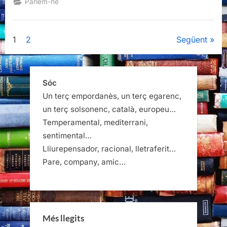
Parlem-ne
desmemòria
induïda”
Paginació
1
2
Següent
de
les
Sóc
Un terç empordanès, un terç egarenc,
entrades
un terç solsonenc, català, europeu…
Temperamental, mediterrani,
sentimental…
Lliurepensador, racional, lletraferit…
Pare, company, amic…
Més llegits