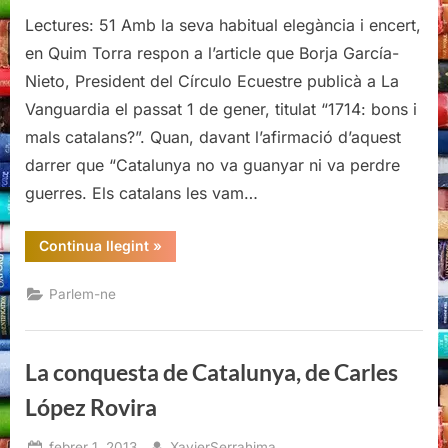
Bons
Lectures: 51 Amb la seva habitual elegància i encert,
i
mals
en Quim Torra respon a l’article que Borja García-
catalans?
Nieto, President del Círculo Ecuestre publicà a La
Bons
Vanguardia el passat 1 de gener, titulat “1714: bons i
i
mals catalans?”. Quan, davant l’afirmació d’aquest
mals
demòcrates!
darrer que “Catalunya no va guanyar ni va perdre
guerres. Els catalans les vam…
“Bons
Continua llegint
»
i
mals
catalans?
Parlem-ne
Bons
i
mals
demòcrates!”
La conquesta de Catalunya, de Carles
López Rovira
Posted
By
febrer 1, 2013
XavierSerrahima