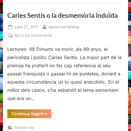
Martín
Ramos”
Carles Sentís o la desmemòria induïda
Posted
By
juliol 21, 2011
XavierSerrahima
on
a
No hi ha comentaris
Carles
Lectures: 48 Dimarts va morir, als 99 anys, el
Sentís
o
periodista i polític Carles Sentís. La major part de la
la
premsa ha preferit no fer cap referència al seu
desmemòria
passat franquista o passar-hi de puntetes, donant a
induïda
aquesta circumstància un to quasi anecdòtic. En el
millor dels casos, s’ha esbandit el tema esmentant
que era un…
“Carles
Continua llegint
»
Sentís
o
la
Parlem-ne
desmemòria