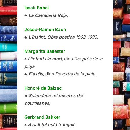
Isaak Bàbel
♣
La Cavalleria Roja
.
Josep-Ramon Bach
♣
L’instint. Obra poètica
1962-1993
.
Margarita Ballester
♠
L’infant i la mort
, dins
Després de la
pluja
.
♣
Els ulls
, dins
Després de la pluja
.
Honoré de Balzac
♣
Splendeurs et misères des
courtisanes
.
Gerbrand Bakker
♠
A dalt tot està tranquil
.