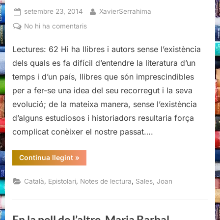
Posted
By
setembre 23, 2014
XavierSerrahima
on
a
No hi ha comentaris
Joan
Sales,
Lectures: 62 Hi ha llibres i autors sense l’existència
Cartes
dels quals es fa difícil d’entendre la literatura d’un
a
temps i d’un país, llibres que són imprescindibles
Màrius
per a fer-se una idea del seu recorregut i la seva
Torres
evolució; de la mateixa manera, sense l’existència
d’alguns estudiosos i historiadors resultaria força
complicat conèixer el nostre passat….
“Joan
Continua llegint
»
Sales,
Cartes
a
,
,
,
Català
Epistolari
Notes de lectura
Sales, Joan
Màrius
Torres”
En la pell de l’altre, Maria Barbal