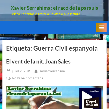
Skip
Xavier Serrahima: el racó de la paraula
to
Crítica i orientació literària: invitació a la lectura.
content
Etiqueta:
Guerra Civil espanyola
El vent de la nit, Joan Sales
Posted
By
juliol 2, 2019
XavierSerrahima
on
a
No hi ha comentaris
El
vent
de
la
nit,