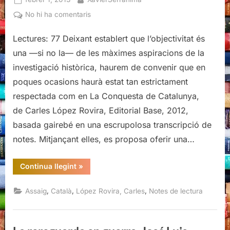
on
a
No hi ha comentaris
La
Lectures: 77 Deixant establert que l’objectivitat és
conquesta
de
una —si no la— de les màximes aspiracions de la
Catalunya,
investigació històrica, haurem de convenir que en
de
poques ocasions haurà estat tan estrictament
Carles
respectada com en La Conquesta de Catalunya,
López
Rovira
de Carles López Rovira, Editorial Base, 2012,
basada gairebé en una escrupolosa transcripció de
notes. Mitjançant elles, es proposa oferir una…
“La
Continua llegint
»
conquesta
de
Catalunya,
,
,
,
Assaig
Català
López Rovira, Carles
Notes de lectura
de
Carles
López
Rovira”