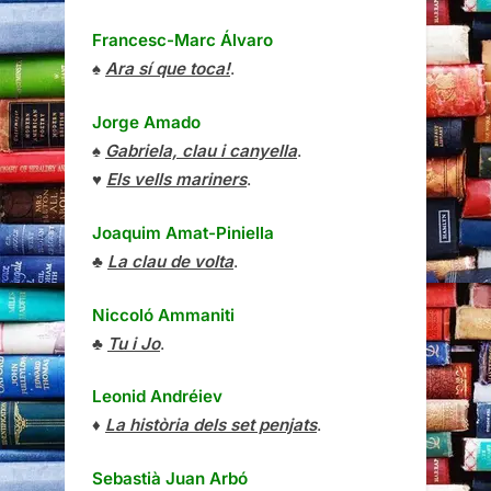
Francesc-Marc Álvaro
♠
Ara sí que toca!
.
Jorge Amado
♠
Gabriela, clau i canyella
.
♥
Els vells mariners
.
Joaquim Amat-Piniella
♣
La clau de volta
.
Niccoló Ammaniti
♣
Tu i Jo
.
Leonid Andréiev
♦
La història dels set penjats
.
Sebastià Juan Arbó