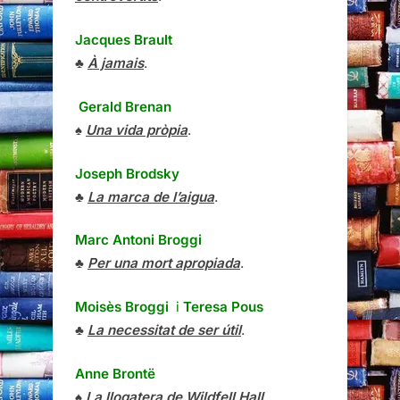
Jacques Brault
♣
À jamais
.
Gerald Brenan
♠
Una vida pròpia
.
Joseph Brodsky
♣
La marca de l’aigua
.
Marc Antoni Broggi
♣
Per una mort apropiada
.
Moisès Broggi
i
Teresa Pous
♣
La necessitat de ser útil
.
Anne Brontë
♠
La llogatera de Wildfell Hall
.