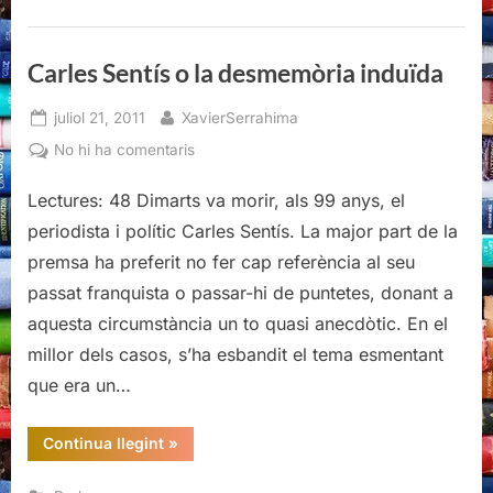
induïda”
Carles Sentís o la desmemòria induïda
Posted
By
juliol 21, 2011
XavierSerrahima
on
a
No hi ha comentaris
Carles
Lectures: 48 Dimarts va morir, als 99 anys, el
Sentís
o
periodista i polític Carles Sentís. La major part de la
la
premsa ha preferit no fer cap referència al seu
desmemòria
passat franquista o passar-hi de puntetes, donant a
induïda
aquesta circumstància un to quasi anecdòtic. En el
millor dels casos, s’ha esbandit el tema esmentant
que era un…
“Carles
Continua llegint
»
Sentís
o
la