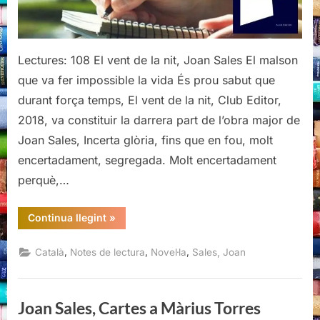
Joan
Sales
Lectures: 108 El vent de la nit, Joan Sales El malson
que va fer impossible la vida És prou sabut que
durant força temps, El vent de la nit, Club Editor,
2018, va constituir la darrera part de l’obra major de
Joan Sales, Incerta glòria, fins que en fou, molt
encertadament, segregada. Molt encertadament
perquè,…
“El
Continua llegint
»
vent
de
la
,
,
,
Català
Notes de lectura
Novel·la
Sales, Joan
nit,
Joan
Sales”
Joan Sales, Cartes a Màrius Torres