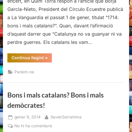
encert, en Quim Torra respon a l’article que Borja
catalans?
García-Nieto, President del Círculo Ecuestre publicà
Bons
a La Vanguardia el passat 1 de gener, titulat “1714:
i
bons i mals catalans?”. Quan, davant l’afirmació
mals
demòcrates!
d’aquest darrer que “Catalunya no va guanyar ni va
perdre guerres. Els catalans les vam…
“Bons
Continua llegint
»
i
mals
catalans?
Parlem-ne
Bons
i
mals
demòcrates!”
Bons i mals catalans? Bons i mals
demòcrates!
Posted
By
gener 9, 2014
XavierSerrahima
on
a
No hi ha comentaris