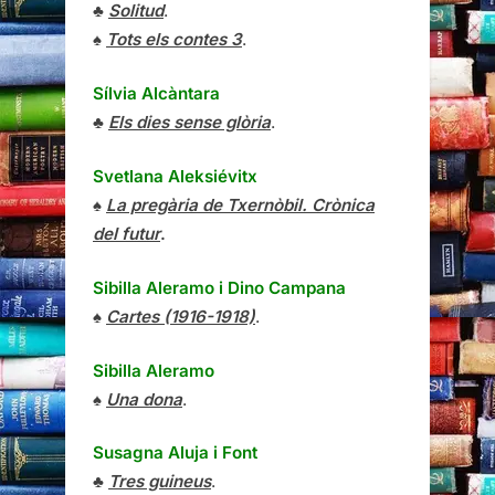
♣
Solitud
.
♠
Tots els contes 3
.
Sílvia Alcàntara
♣
Els dies sense glòria
.
Svetlana Aleksiévitx
♠
La pregària de Txernòbil. Crònica
del futur
.
Sibilla Aleramo
i
Dino Campana
♠
Cartes (1916-1918)
.
Sibilla Aleramo
♠
Una dona
.
Susagna Aluja i Font
♣
Tres guineus
.