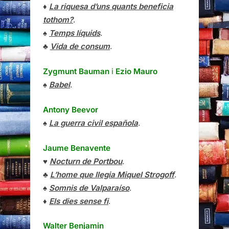
♦
La riquesa d’uns quants beneficia
tothom?
.
♠
Temps líquids
.
♣
Vida de consum
.
Zygmunt Bauman
i
Ezio Mauro
♠
Babel
.
Antony Beevor
♠
La guerra civil española
.
Jaume Benavente
♥
Nocturn de Portbou
.
♣
L’home que llegia Miquel Strogoff
.
♠
Somnis de Valparaíso
.
♦
Els dies sense fi
.
Walter Benjamin