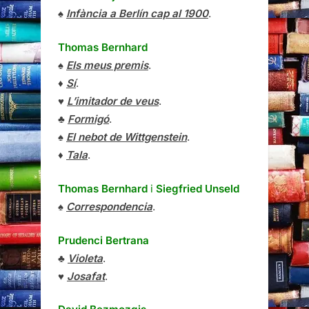
♠
Infància a Berlín cap al 1900
.
Thomas Bernhard
♠
Els meus premis
.
♦
Sí
.
♥
L’imitador de veus
.
♣
Formigó
.
♠
El nebot de Wittgenstein
.
♦
Tala
.
Thomas Bernhard
i
Siegfried Unseld
♠
Correspondencia
.
Prudenci Bertrana
♣
Violeta
.
♥
Josafat
.