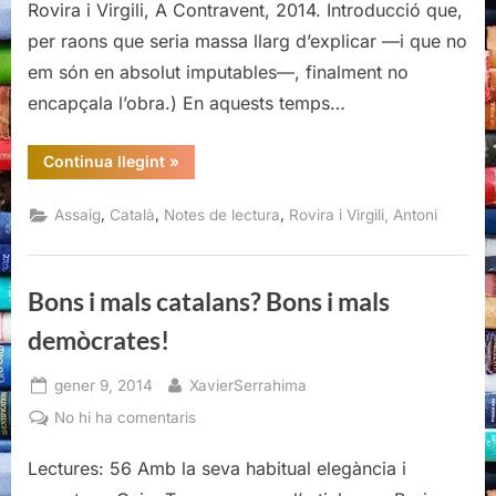
Rovira i Virgili, A Contravent, 2014. Introducció que,
d'Els
per raons que seria massa llarg d’explicar —i que no
darrers
dies
em són en absolut imputables—, finalment no
de
encapçala l’obra.) En aquests temps…
la
Catalunya
“Introducció
Continua llegint
»
republicana
a
la
nova
,
,
,
Assaig
Català
Notes de lectura
Rovira i Virgili, Antoni
edició
d'Els
darrers
dies
de
Bons i mals catalans? Bons i mals
la
Catalunya
republicana”
demòcrates!
Posted
By
gener 9, 2014
XavierSerrahima
on
a
No hi ha comentaris
Bons
Lectures: 56 Amb la seva habitual elegància i
i
mals