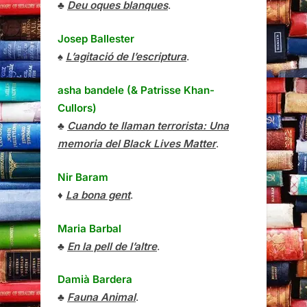
♣
Deu oques blanques
.
Josep Ballester
♠
L’agitació de l’escriptura
.
asha bandele (& Patrisse Khan-
Cullors)
♣
Cuando te llaman terrorista: Una
memoria del Black Lives Matter
.
Nir Baram
♦
La bona gent
.
Maria Barbal
♣
En la pell de l’altre
.
Damià Bardera
♣
Fauna Animal
.