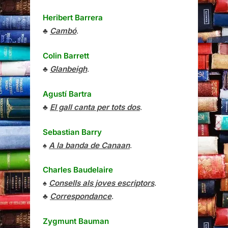
Heribert Barrera
♣
Cambó
.
Colin Barrett
♣
Glanbeigh
.
Agustí Bartra
♣
El gall canta per tots dos
.
Sebastian Barry
♠
A la banda de Canaan
.
Charles Baudelaire
♠
Consells als joves escriptors
.
♣
Correspondance
.
Zygmunt Bauman