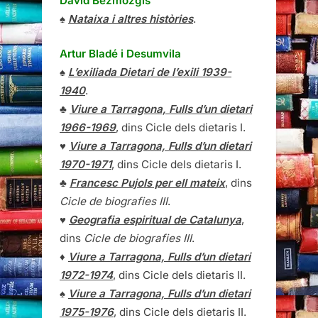
David Bezmozgis
♠
Nataixa i altres històries
.
Artur Bladé i Desumvila
♠
L’exiliada Dietari de l’exili 1939-
1940
.
♣
Viure a Tarragona, Fulls d’un dietari
1966-1969
, dins Cicle dels dietaris I.
♥
Viure a Tarragona, Fulls d’un dietari
1970-1971
, dins Cicle dels dietaris I.
♣
Francesc Pujols per ell mateix
, dins
Cicle de biografies III
.
♥
Geografia espiritual de Catalunya
,
dins
Cicle de biografies III
.
♦
Viure a Tarragona, Fulls d’un dietari
1972-1974
, dins Cicle dels dietaris II.
♠
Viure a Tarragona, Fulls d’un dietari
1975-1976
, dins Cicle dels dietaris II.