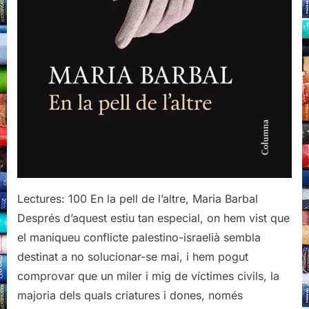
Lectures: 100 En la pell de l’altre, Maria Barbal
Després d’aquest estiu tan especial, on hem vist que
el maniqueu conflicte palestino-israelià sembla
destinat a no solucionar-se mai, i hem pogut
comprovar que un miler i mig de víctimes civils, la
majoria dels quals criatures i dones, només