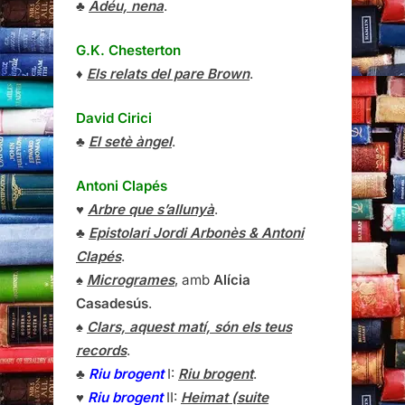
♣
Adéu, nena
.
G.K. Chesterton
♦
Els relats del pare Brown
.
David Cirici
♣
El setè àngel
.
Antoni Clapés
♥
Arbre que s’allunyà
.
♣
Epistolari Jordi Arbonès & Antoni
Clapés
.
♠
Microgrames
, amb
Alícia
Casadesús
.
♠
Clars, aquest matí, són els teus
records
.
♣
Riu brogent
I:
Riu brogent
.
♥
Riu brogent
II:
Heimat (suite