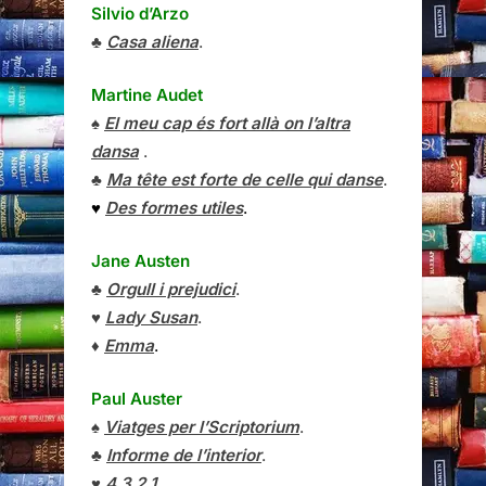
Silvio d’Arzo
♣
Casa aliena
.
Martine Audet
♠
El meu cap és fort allà on l’altra
dansa
.
♣
Ma tête est forte de celle qui danse
.
♥
Des formes utiles
.
Jane Austen
♣
Orgull i prejudici
.
♥
Lady Susan
.
♦
Emma
.
Paul Auster
♠
Viatges per l’Scriptorium
.
♣
Informe de l’interior
.
♥
4 3 2 1
.