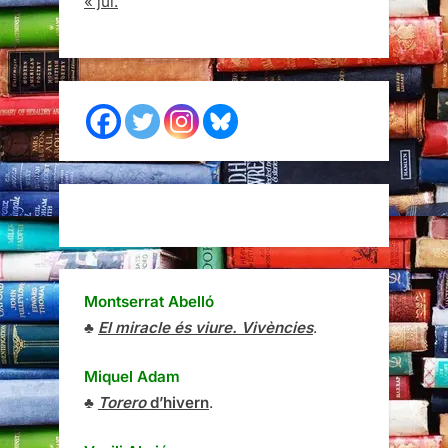
« jul.
Montserrat Abelló
♣
El miracle és viure. Vivències
.
Miquel Adam
♣
Torero
d’hivern
.