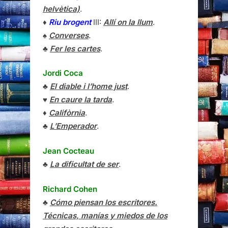
helvètica)
.
♦
Riu brogent
III:
Allí on la llum
.
♠
Converses
.
♣
Fer les cartes
.
Jordi Coca
♣
El diable i l’home just
.
♥
En caure la tarda
.
♦
Califòrnia
.
♣
L’Emperador
.
Jean Cocteau
♣
La dificultat de ser
.
Richard Cohen
♣
Cómo piensan los escritores.
Técnicas, manías y miedos de los