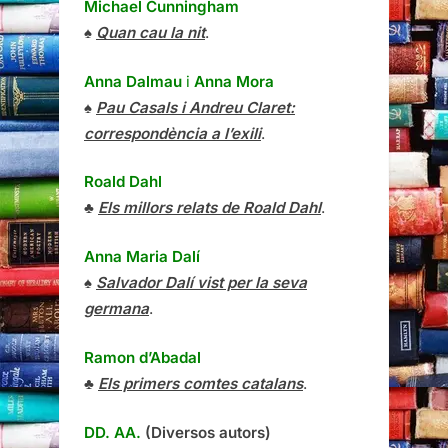
Michael Cunningham
♠
Quan cau la nit
.
Anna Dalmau
i
Anna Mora
♠
Pau Casals i Andreu Claret:
correspondència a l’exili
.
Roald Dahl
♣
Els millors relats de Roald Dahl
.
Anna Maria Dalí
♠
Salvador Dalí vist per la seva
germana
.
Ramon d’Abadal
♣
Els primers comtes catalans
.
DD. AA.
(Diversos autors)