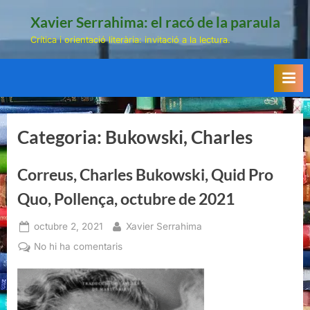
Skip
Xavier Serrahima: el racó de la paraula
to
Crítica i orientació literària: invitació a la lectura.
content
Categoria:
Bukowski, Charles
Correus, Charles Bukowski, Quid Pro
Quo, Pollença, octubre de 2021
Posted
By
octubre 2, 2021
Xavier Serrahima
on
a
No hi ha comentaris
Correus,
Charles
Bukowski,
Quid