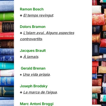
Ramon Bosch
♣
El temps revingut
.
Dolors Bramon
♣
L’islam avui. Alguns aspectes
controvertits
.
Jacques Brault
♣
À jamais
.
Gerald Brenan
♠
Una vida pròpia
.
Joseph Brodsky
♣
La marca de l’aigua
.
Marc Antoni Broggi