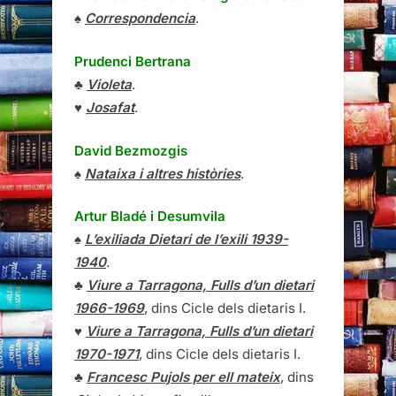
♠
Correspondencia
.
Prudenci Bertrana
♣
Violeta
.
♥
Josafat
.
David Bezmozgis
♠
Nataixa i altres històries
.
Artur Bladé i Desumvila
♠
L’exiliada Dietari de l’exili 1939-
1940
.
♣
Viure a Tarragona, Fulls d’un dietari
1966-1969
, dins Cicle dels dietaris I.
♥
Viure a Tarragona, Fulls d’un dietari
1970-1971
, dins Cicle dels dietaris I.
♣
Francesc Pujols per ell mateix
, dins