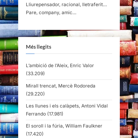
Lliurepensador, racional, lletraferit…
Pare, company, amic…
Més llegits
L’ambició de l’Aleix, Enric Valor
(33.209)
Mirall trencat, Mercè Rodoreda
(29.220)
Les llunes i els calàpets, Antoni Vidal
Ferrando
(17.981)
El soroll i la fúria, William Faulkner
(17.420)