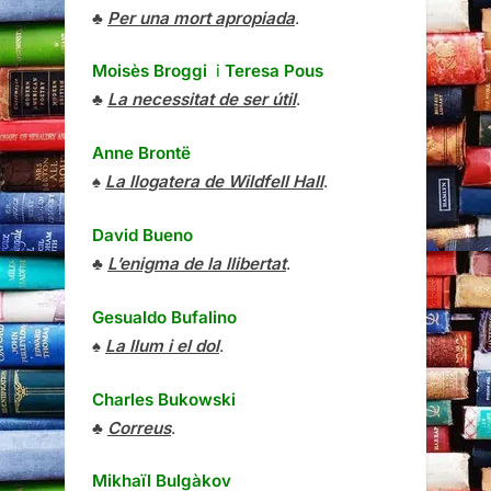
♣
Per una mort apropiada
.
Moisès Broggi
i
Teresa Pous
♣
La necessitat de ser útil
.
Anne Brontë
♠
La llogatera de Wildfell Hall
.
David Bueno
♣
L’enigma de la llibertat
.
Gesualdo Bufalino
♠
La llum i el dol
.
Charles Bukowski
♣
Correus
.
Mikhaïl Bulgàkov