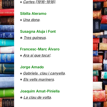
♠
Cartes (1916-1918)
.
Sibilla Aleramo
♠
Una dona
.
Susagna Aluja i Font
♣
Tres guineus
.
Francesc-Marc Álvaro
♠
Ara sí que toca!
.
Jorge Amado
♠
Gabriela, clau i canyella
.
♥
Els vells mariners
.
Joaquim Amat-Piniella
♣
La clau de volta
.