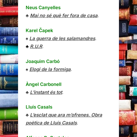
Neus Canyelles
♣
Mai no sé què fer fora de casa
.
Karel Čapek
♠
La guerra de les salamandres
.
♣
R.U.R
.
Joaquim Carbó
♠
Elogi de la formiga
.
Àngel Carbonell
♣
L’instant és tot
.
Lluís Casals
♣
L’esclat que ara m’ofrenes. Obra
poètica de Lluís Casals
.