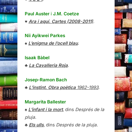
Paul Auster
i
J.M. Coetze
♥
Ara i aquí. Cartes (2008-2011)
.
Nii Ayikwei Parkes
♠
L’enigma de l’ocell blau
.
Isaak Bàbel
♣
La Cavalleria Roja
.
Josep-Ramon Bach
♣
L’instint. Obra poètica
1962-1993
.
Margarita Ballester
♠
L’infant i la mort
, dins
Després de la
pluja
.
♣
Els ulls
, dins
Després de la pluja
.