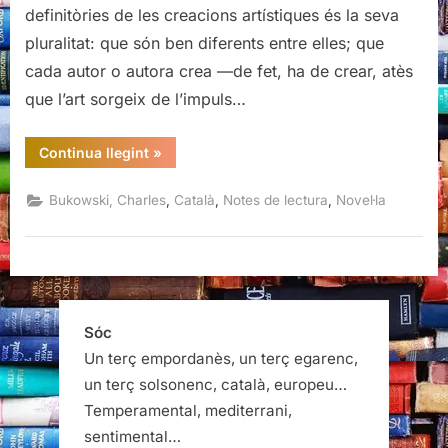
definitòries de les creacions artístiques és la seva
pluralitat: que són ben diferents entre elles; que
cada autor o autora crea —de fet, ha de crear, atès
que l’art sorgeix de l’impuls…
“Correus,
Continua llegint
»
Charles
Bukowski,
Quid
,
,
,
Bukowski, Charles
Català
Notes de lectura
Novel·la
Pro
Quo,
Pollença,
octubre
de
2021”
Sóc
Un terç empordanès, un terç egarenc,
un terç solsonenc, català, europeu…
Temperamental, mediterrani,
sentimental…