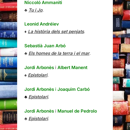
Niccoló Ammaniti
♣
Tu i Jo
.
Leonid Andréiev
♦
La història dels set penjats
.
Sebastià Juan Arbó
♣
Els homes de la terra i el mar
.
Jordi Arbonès
i
Albert Manent
♠
Epistolari
.
Jordi Arbonès
i
Joaquim Carbó
♣
Epistolari
.
Jordi Arbonès
i
Manuel de Pedrolo
♣
Epistolari
.