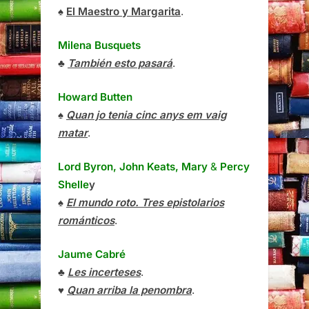
♠
El Maestro y Margarita
.
Milena Busquets
♣
También esto pasará
.
Howard Butten
♠
Quan jo tenia cinc anys em vaig
matar
.
Lord Byron, John Keats, Mary
&
Percy
Shelle
y
♠
El mundo roto. Tres epistolarios
románticos
.
Jaume Cabré
♣
Les incerteses
.
♥
Quan arriba la penombra
.