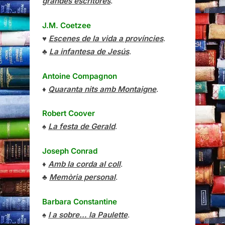
grandes escritores
.
J.M. Coetzee
♥
Escenes de la vida a províncies
.
♣
La infantesa de Jesús
.
Antoine Compagnon
♦
Quaranta nits amb Montaigne
.
Robert Coover
♠
La festa de Gerald
.
Joseph Conrad
♦
Amb la corda al coll
.
♣
Memòria personal
.
Barbara Constantine
♠
I a sobre… la Paulette
.