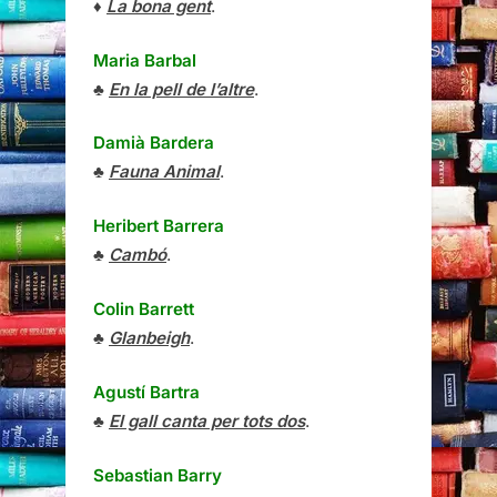
♦
La bona gent
.
Maria Barbal
♣
En la pell de l’altre
.
Damià Bardera
♣
Fauna Animal
.
Heribert Barrera
♣
Cambó
.
Colin Barrett
♣
Glanbeigh
.
Agustí Bartra
♣
El gall canta per tots dos
.
Sebastian Barry