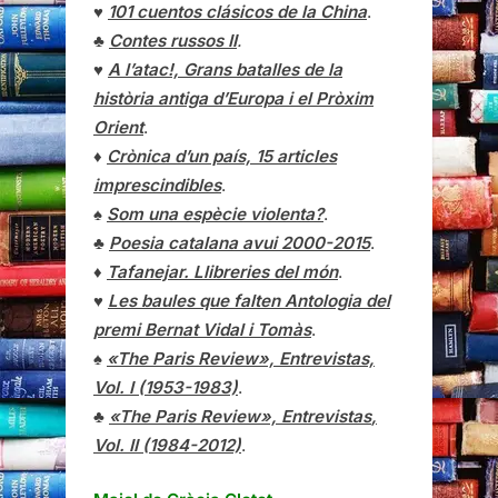
♥
101 cuentos clásicos de la China
.
♣
Contes russos II
.
♥
A l’atac!, Grans batalles de la
història antiga d’Europa i el Pròxim
Orient
.
♦
Crònica d’un país, 15 articles
imprescindibles
.
♠
Som una espècie violenta?
.
♣
Poesia catalana avui 2000-2015
.
♦
Tafanejar. Llibreries del món
.
♥
Les baules que falten Antologia del
premi Bernat Vidal i Tomàs
.
♠
«The Paris Review», Entrevistas,
Vol. I (1953-1983)
.
♣
«The Paris Review»,
Entrevistas
,
Vol. II (1984-2012)
.