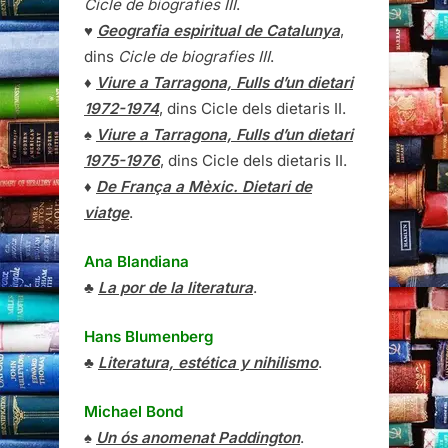
Cicle de biografies III
.
♥
Geografia espiritual de Catalunya
,
dins
Cicle de biografies III
.
♦
Viure a Tarragona, Fulls d’un dietari
1972-1974
, dins Cicle dels dietaris II.
♠
Viure a Tarragona, Fulls d’un dietari
1975-1976
, dins Cicle dels dietaris II.
♦
De França a Mèxic. Dietari de
viatge
.
Ana Blandiana
♣
La por de la literatura
.
Hans Blumenberg
♣
Literatura, estética y nihilismo
.
Michael Bond
♠
Un ós anomenat Paddington
.