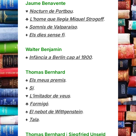
Jaume Benavente
♥
Nocturn de Portbou
.
♣
L’home que llegia Miquel Strogoff
.
♠
Somnis de Valparaíso
.
♦
Els dies sense fi
.
Walter Benjamin
♠
Infància a Berlín cap al 1900
.
Thomas Bernhard
♠
Els meus premis
.
♦
Sí
.
♥
L’imitador de veus
.
♣
Formigó
.
♠
El nebot de Wittgenstein
.
♦
Tala
.
Thomas Bernhard
i
Siegfried Unseld