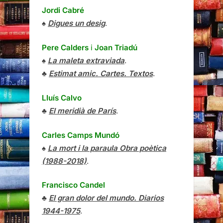
Jordi Cabré
♠
Digues un desig
.
Pere Calders
i
Joan Triadú
♠
La maleta extraviada
.
♣
Estimat amic. Cartes. Textos
.
Lluís Calvo
♣
El meridià de París
.
Carles Camps Mundó
♠
La mort i la paraula Obra poètica
(1988-2018)
.
Francisco Candel
♣
El gran dolor del mundo. Diarios
1944-1975
.