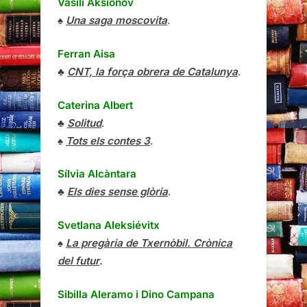
Vasili Aksiónov
♠
Una saga moscovita
.
Ferran Aisa
♣
CNT, la força obrera de Catalunya
.
Caterina Albert
♣
Solitud
.
♠
Tots els contes 3
.
Sílvia Alcàntara
♣
Els dies sense glòria
.
Svetlana Aleksiévitx
♠
La pregària de Txernòbil. Crònica
del futur
.
Sibilla Aleramo
i
Dino Campana