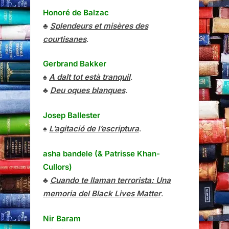
Honoré de Balzac
♣
Splendeurs et misères des
courtisanes
.
Gerbrand Bakker
♠
A dalt tot està tranquil
.
♣
Deu oques blanques
.
Josep Ballester
♠
L’agitació de l’escriptura
.
asha bandele (& Patrisse Khan-
Cullors)
♣
Cuando te llaman terrorista: Una
memoria del Black Lives Matter
.
Nir Baram