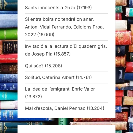
Sants innocents a Gaza
(17.193)
Si entra boira no tendré on anar,
Antoni Vidal Ferrando, Edicions Proa,
2022
(16.009)
Invitació a la lectura d’El quadern gris,
de Josep Pla
(15.857)
Qui sóc?
(15.208)
Solitud, Caterina Albert
(14.761)
La idea de l’emigrant, Enric Valor
(13.872)
Mal d’escola, Daniel Pennac
(13.204)