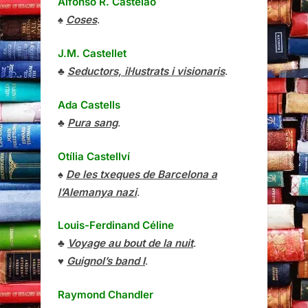
Alfonso R. Castelao
♠
Coses
.
J.M. Castellet
♣
Seductors, il·lustrats i visionaris
.
Ada Castells
♣
Pura sang
.
Otília Castellví
♠
De les txeques de Barcelona a
l’Alemanya nazi
.
Louis-Ferdinand Céline
♣
Voyage au bout de la nuit
.
♥
Guignol’s band I
.
Raymond Chandler