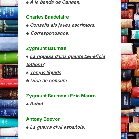
♠
A la banda de Canaan
.
Charles Baudelaire
♠
Consells als joves escriptors
.
♣
Correspondance
.
Zygmunt Bauman
♦
La riquesa d’uns quants beneficia
tothom?
.
♠
Temps líquids
.
♣
Vida de consum
.
Zygmunt Bauman
i
Ezio Mauro
♠
Babel
.
Antony Beevor
♠
La guerra civil española
.