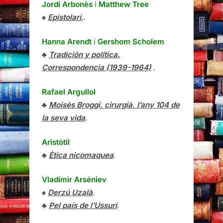
Jordi Arbonès
i
Matthew Tree
♠
Epistolari
,.
Hanna Arendt
i
Gershom Scholem
♣
Tradición y política.
Correspondencia (1939-1964)
.
Rafael Argullol
♣
Moisès Broggi, cirurgià, l’any 104 de
la seva vida
.
Aristòtil
♣
Ètica nicomaquea
.
Vladímir Arséniev
♠
Derzú Uzalà
.
♣
Pel país de l’Ussuri
.