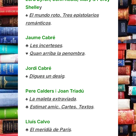
Shelle
y
♠
El mundo roto. Tres epistolarios
románticos
.
Jaume Cabré
♣
Les incerteses
.
♥
Quan arriba la penombra
.
Jordi Cabré
♠
Digues un desig
.
Pere Calders
i
Joan Triadú
♠
La maleta extraviada
.
♣
Estimat amic. Cartes. Textos
.
Lluís Calvo
♣
El meridià de París
.