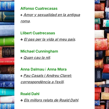
Alfonso Cuatrecasas
♠
Amor y sexualidad en la antigua
roma
.
Llibert Cuatrecasas
♣
El pas per la vida al meu país
.
Michael Cunningham
♠
Quan cau la nit
.
Anna Dalmau
i
Anna Mora
♠
Pau Casals i Andreu Claret:
correspondència a l’exili
.
Roald Dahl
♣
Els millors relats de Roald Dahl
.