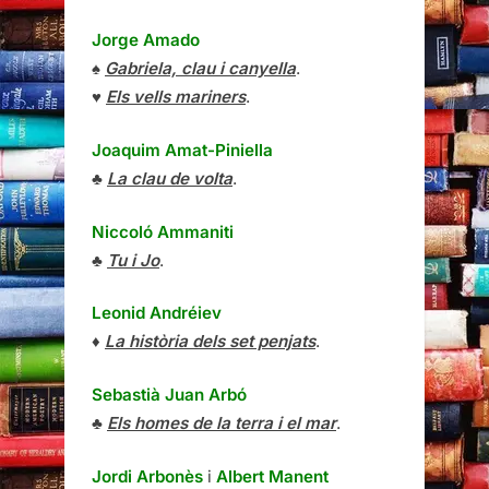
Jorge Amado
♠
Gabriela, clau i canyella
.
♥
Els vells mariners
.
Joaquim Amat-Piniella
♣
La clau de volta
.
Niccoló Ammaniti
♣
Tu i Jo
.
Leonid Andréiev
♦
La història dels set penjats
.
Sebastià Juan Arbó
♣
Els homes de la terra i el mar
.
Jordi Arbonès
i
Albert Manent