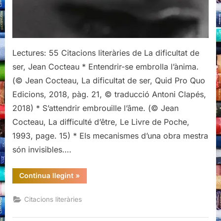
Jean
Cocteau
Lectures: 55 Citacions literàries de La dificultat de
ser, Jean Cocteau * Entendrir-se embrolla l’ànima.
(© Jean Cocteau, La dificultat de ser, Quid Pro Quo
Edicions, 2018, pàg. 21, © traducció Antoni Clapés,
2018) * S’attendrir embrouille l’âme. (© Jean
Cocteau, La difficulté d’être, Le Livre de Poche,
1993, page. 15) * Els mecanismes d’una obra mestra
són invisibles….
“Citacions
Continua llegint
»
literàries
de
La
Citacions literàries
dificultat
de
ser,