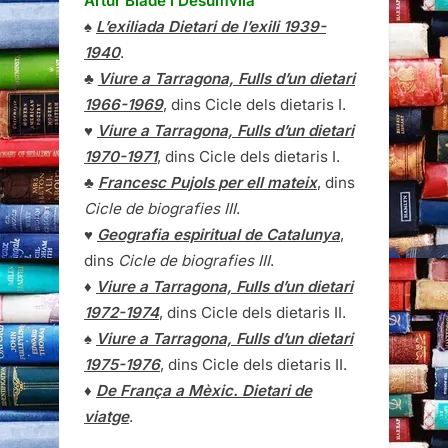
Artur Bladé i Desumvila
♠
L’exiliada Dietari de l’exili 1939-
1940
.
♣
Viure a Tarragona, Fulls d’un dietari
1966-1969
, dins Cicle dels dietaris I.
♥
Viure a Tarragona, Fulls d’un dietari
1970-1971
, dins Cicle dels dietaris I.
♣
Francesc Pujols per ell mateix
, dins
Cicle de biografies III
.
♥
Geografia espiritual de Catalunya
,
dins
Cicle de biografies III
.
♦
Viure a Tarragona, Fulls d’un dietari
1972-1974
, dins Cicle dels dietaris II.
♠
Viure a Tarragona, Fulls d’un dietari
1975-1976
, dins Cicle dels dietaris II.
♦
De França a Mèxic. Dietari de
viatge
.