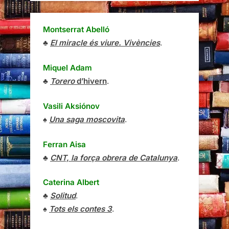
Montserrat Abelló
♣
El miracle és viure. Vivències
.
Miquel Adam
♣
Torero
d’hivern
.
Vasili Aksiónov
♠
Una saga moscovita
.
Ferran Aisa
♣
CNT, la força obrera de Catalunya
.
Caterina Albert
♣
Solitud
.
♠
Tots els contes 3
.