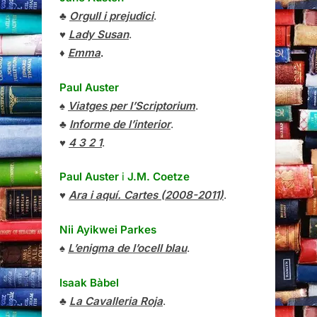
♣
Orgull i prejudici
.
♥
Lady Susan
.
♦
Emma
.
Paul Auster
♠
Viatges per l’Scriptorium
.
♣
Informe de l’interior
.
♥
4 3 2 1
.
Paul Auster
i
J.M. Coetze
♥
Ara i aquí. Cartes (2008-2011)
.
Nii Ayikwei Parkes
♠
L’enigma de l’ocell blau
.
Isaak Bàbel
♣
La Cavalleria Roja
.