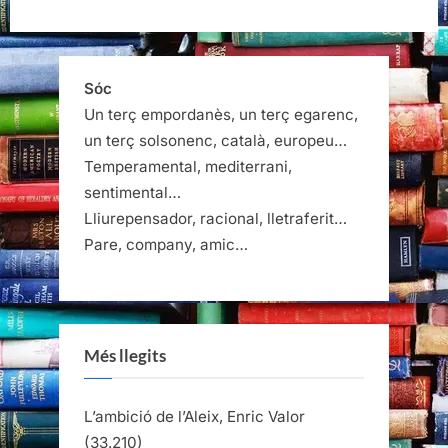
de
Jean
Cocteau”
Sóc
Un terç empordanès, un terç egarenc,
un terç solsonenc, català, europeu…
Temperamental, mediterrani,
sentimental…
Lliurepensador, racional, lletraferit…
Pare, company, amic…
Més llegits
L’ambició de l’Aleix, Enric Valor
(33.210)