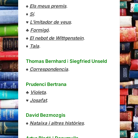
♠
Els meus premis
.
♦
Sí
.
♥
L’imitador de veus
.
♣
Formigó
.
♠
El nebot de Wittgenstein
.
♦
Tala
.
Thomas Bernhard
i
Siegfried Unseld
♠
Correspondencia
.
Prudenci Bertrana
♣
Violeta
.
♥
Josafat
.
David Bezmozgis
♠
Nataixa i altres històries
.