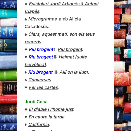
♣
Epistolari Jordi Arbonès & Antoni
Clapés
.
♠
Microgrames
, amb
Alícia
Casadesús
.
♠
Clars, aquest matí, són els teus
records
.
♣
Riu brogent
I:
Riu brogent
.
♥
Riu brogent
II:
Heimat (suite
helvètica)
.
♦
Riu brogent
III:
Allí on la llum
.
♠
Converses
.
♣
Fer les cartes
.
Jordi Coca
♣
El diable i l’home just
.
♥
En caure la tarda
.
♦
Califòrnia
.