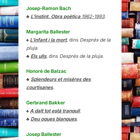
Josep-Ramon Bach
♣
L’instint. Obra poètica
1962-1993
.
Margarita Ballester
♠
L’infant i la mort
, dins
Després de la
pluja
.
♣
Els ulls
, dins
Després de la pluja
.
Honoré de Balzac
♣
Splendeurs et misères des
courtisanes
.
Gerbrand Bakker
♠
A dalt tot està tranquil
.
♣
Deu oques blanques
.
Josep Ballester