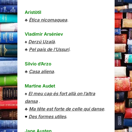
Aristòtil
♣
Ètica nicomaquea
.
Vladímir Arséniev
♠
Derzú Uzalà
.
♣
Pel país de l’Ussuri
.
Silvio d’Arzo
♣
Casa aliena
.
Martine Audet
♠
El meu cap és fort allà on l’altra
dansa
.
♣
Ma tête est forte de celle qui danse
.
♥
Des formes utiles
.
Jane Austen