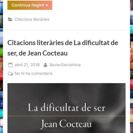
“Citacions
Continua llegint
»
literàries
de
La
Citacions literàries
dificultat
de
ser,
de
Jean
Citacions literàries de La dificultat de
Cocteau”
ser, de Jean Cocteau
Posted
By
abril 21, 2018
XavierSerrahima
on
a
No hi ha comentaris
Citacions
literàries
de
La
dificultat
de
ser,
de