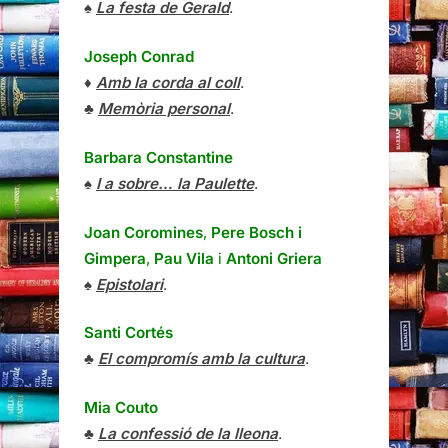
♠
La festa de Gerald
.
Joseph Conrad
♦
Amb la corda al coll
.
♣
Memòria personal
.
Barbara Constantine
♠
I a sobre… la Paulette
.
Joan Coromines
,
Pere Bosch i
Gimpera
,
Pau Vila
i
Antoni Griera
♠
Epistolari
.
Santi Cortés
♣
El compromís amb la cultura
.
Mia Couto
♣
La confessió de la lleona
.