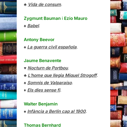
♣
Vida de consum
.
Zygmunt Bauman
i
Ezio Mauro
♠
Babel
.
Antony Beevor
♠
La guerra civil española
.
Jaume Benavente
♥
Nocturn de Portbou
.
♣
L’home que llegia Miquel Strogoff
.
♠
Somnis de Valparaíso
.
♦
Els dies sense fi
.
Walter Benjamin
♠
Infància a Berlín cap al 1900
.
Thomas Bernhard