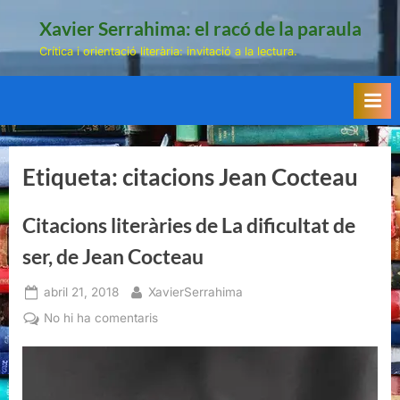
Skip
Xavier Serrahima: el racó de la paraula
to
Crítica i orientació literària: invitació a la lectura.
content
Etiqueta:
citacions Jean Cocteau
Citacions literàries de La dificultat de
ser, de Jean Cocteau
Posted
By
abril 21, 2018
XavierSerrahima
on
a
No hi ha comentaris
Citacions
literàries
de
La