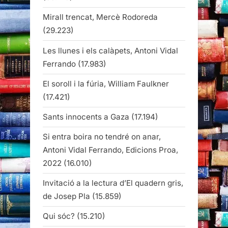
Mirall trencat, Mercè Rodoreda
(29.223)
Les llunes i els calàpets, Antoni Vidal
Ferrando
(17.983)
El soroll i la fúria, William Faulkner
(17.421)
Sants innocents a Gaza
(17.194)
Si entra boira no tendré on anar,
Antoni Vidal Ferrando, Edicions Proa,
2022
(16.010)
Invitació a la lectura d’El quadern gris,
de Josep Pla
(15.859)
Qui sóc?
(15.210)