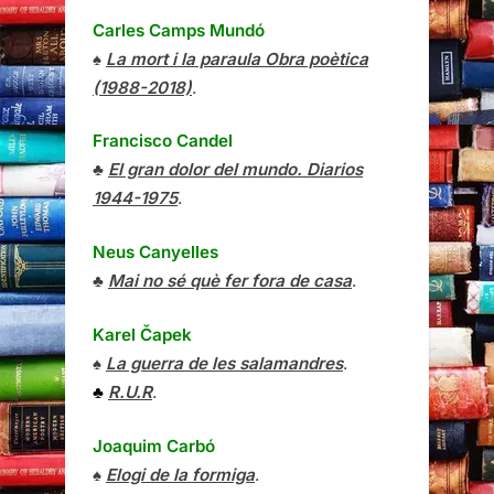
Carles Camps Mundó
♠
La mort i la paraula Obra poètica
(1988-2018)
.
Francisco Candel
♣
El gran dolor del mundo. Diarios
1944-1975
.
Neus Canyelles
♣
Mai no sé què fer fora de casa
.
Karel Čapek
♠
La guerra de les salamandres
.
♣
R.U.R
.
Joaquim Carbó
♠
Elogi de la formiga
.