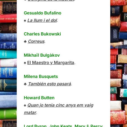
Gesualdo Bufalino
♠
La llum i el dol
.
Charles Bukowski
♣
Correus
.
Mikhaïl Bulgàkov
♠
El Maestro y Margarita
.
Milena Busquets
♣
También esto pasará
.
Howard Butten
♠
Quan jo tenia cinc anys em vaig
matar
.
Lord Byron, John Keats, Mary
&
Percy