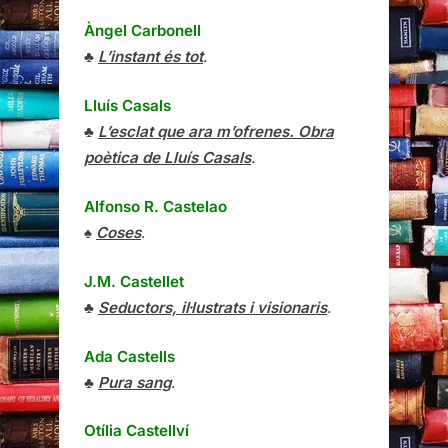
Àngel Carbonell
♣
L’instant és tot
.
Lluís Casals
♣
L’esclat que ara m’ofrenes. Obra
poètica de Lluís Casals
.
Alfonso R. Castelao
♠
Coses
.
J.M. Castellet
♣
Seductors, il·lustrats i visionaris
.
Ada Castells
♣
Pura sang
.
Otília Castellví