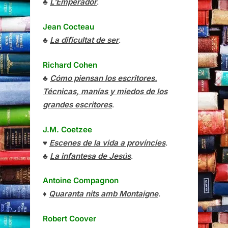
♣
L’Emperador
.
Jean Cocteau
♣
La dificultat de ser
.
Richard Cohen
♣
Cómo piensan los escritores.
Técnicas, manías y miedos de los
grandes escritores
.
J.M. Coetzee
♥
Escenes de la vida a províncies
.
♣
La infantesa de Jesús
.
Antoine Compagnon
♦
Quaranta nits amb Montaigne
.
Robert Coover