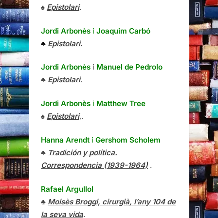
♠
Epistolari
.
Jordi Arbonès
i
Joaquim Carbó
♣
Epistolari
.
Jordi Arbonès
i
Manuel de Pedrolo
♣
Epistolari
.
Jordi Arbonès
i
Matthew Tree
♠
Epistolari
,.
Hanna Arendt
i
Gershom Scholem
♣
Tradición y política.
Correspondencia (1939-1964)
.
Rafael Argullol
♣
Moisès Broggi, cirurgià, l’any 104 de
la seva vida
.