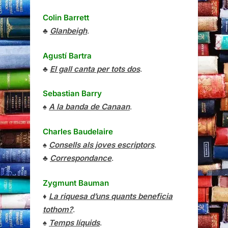
Colin Barrett
♣
Glanbeigh
.
Agustí Bartra
♣
El gall canta per tots dos
.
Sebastian Barry
♠
A la banda de Canaan
.
Charles Baudelaire
♠
Consells als joves escriptors
.
♣
Correspondance
.
Zygmunt Bauman
♦
La riquesa d’uns quants beneficia
tothom?
.
♠
Temps líquids
.