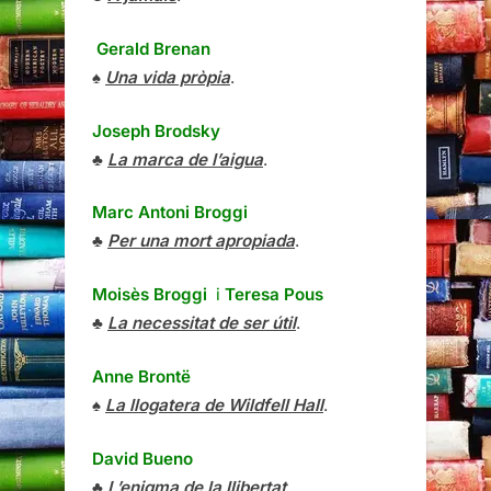
Gerald Brenan
♠
Una vida pròpia
.
Joseph Brodsky
♣
La marca de l’aigua
.
Marc Antoni Broggi
♣
Per una mort apropiada
.
Moisès Broggi
i
Teresa Pous
♣
La necessitat de ser útil
.
Anne Brontë
♠
La llogatera de Wildfell Hall
.
David Bueno
♣
L’enigma de la llibertat
.