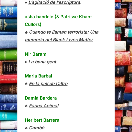
♠
L’agitació de l’escriptura
.
asha bandele (& Patrisse Khan-
Cullors)
♣
Cuando te llaman terrorista: Una
memoria del Black Lives Matter
.
Nir Baram
♦
La bona gent
.
Maria Barbal
♣
En la pell de l’altre
.
Damià Bardera
♣
Fauna Animal
.
Heribert Barrera
♣
Cambó
.