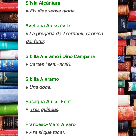
Sílvia Alcàntara
♣
Els dies sense glòria
.
Svetlana Aleksiévitx
♠
La pregària de Txernòbil. Crònica
del futur
.
Sibilla Aleramo
i
Dino Campana
♠
Cartes (1916-1918)
.
Sibilla Aleramo
♠
Una dona
.
Susagna Aluja i Font
♣
Tres guineus
.
Francesc-Marc Álvaro
♠
Ara sí que toca!
.