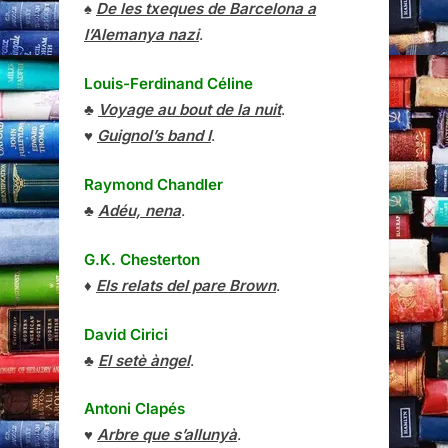
♠
De les txeques de Barcelona a
l’Alemanya nazi
.
Louis-Ferdinand Céline
♣
Voyage au bout de la nuit
.
♥
Guignol’s band I
.
Raymond Chandler
♣
Adéu, nena
.
G.K. Chesterton
♦
Els relats del pare Brown
.
David Cirici
♣
El setè àngel
.
Antoni Clapés
♥
Arbre que s’allunyà
.