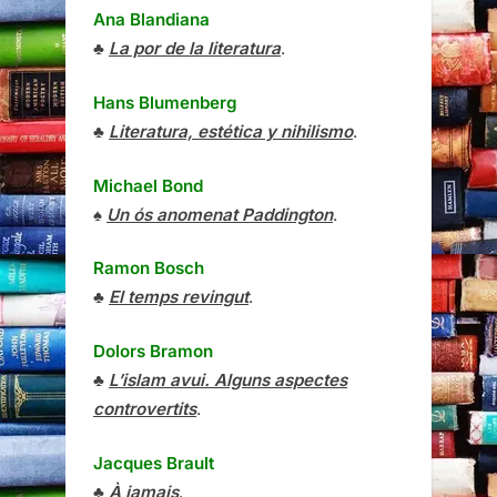
Ana Blandiana
♣
La por de la literatura
.
Hans Blumenberg
♣
Literatura, estética y nihilismo
.
Michael Bond
♠
Un ós anomenat Paddington
.
Ramon Bosch
♣
El temps revingut
.
Dolors Bramon
♣
L’islam avui. Alguns aspectes
controvertits
.
Jacques Brault
♣
À jamais
.