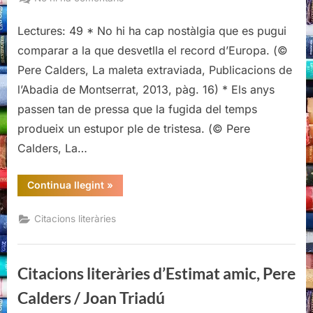
Citacions
literàries
Lectures: 49 * No hi ha cap nostàlgia que es pugui
de
comparar a la que desvetlla el record d’Europa. (©
La
Pere Calders, La maleta extraviada, Publicacions de
maleta
l’Abadia de Montserrat, 2013, pàg. 16) * Els anys
extraviada,
passen tan de pressa que la fugida del temps
Pere
Calders
produeix un estupor ple de tristesa. (© Pere
Calders, La…
“Citacions
Continua llegint
»
literàries
de
La
Citacions literàries
maleta
extraviada,
Pere
Calders”
Citacions literàries d’Estimat amic, Pere
Calders / Joan Triadú