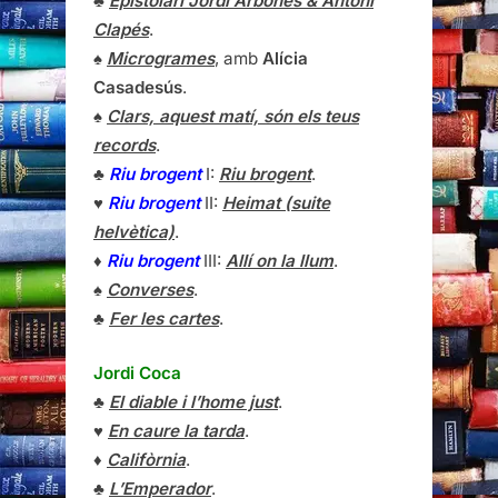
♣
Epistolari Jordi Arbonès & Antoni
Clapés
.
♠
Microgrames
, amb
Alícia
Casadesús
.
♠
Clars, aquest matí, són els teus
records
.
♣
Riu brogent
I:
Riu brogent
.
♥
Riu brogent
II:
Heimat (suite
helvètica)
.
♦
Riu brogent
III:
Allí on la llum
.
♠
Converses
.
♣
Fer les cartes
.
Jordi Coca
♣
El diable i l’home just
.
♥
En caure la tarda
.
♦
Califòrnia
.
♣
L’Emperador
.