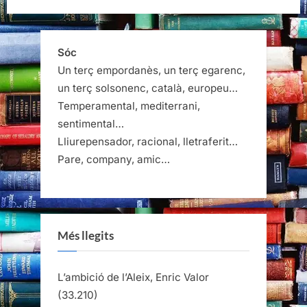
Triadú”
Sóc
Un terç empordanès, un terç egarenc,
un terç solsonenc, català, europeu…
Temperamental, mediterrani,
sentimental…
Lliurepensador, racional, lletraferit…
Pare, company, amic…
Més llegits
L’ambició de l’Aleix, Enric Valor
(33.210)