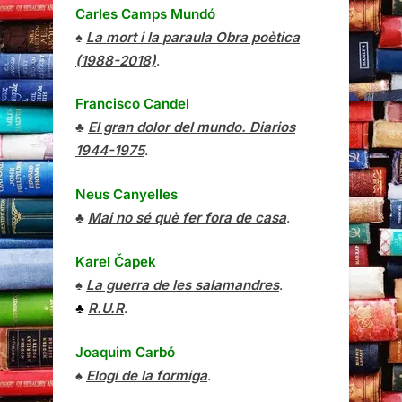
Carles Camps Mundó
♠
La mort i la paraula Obra poètica
(1988-2018)
.
Francisco Candel
♣
El gran dolor del mundo. Diarios
1944-1975
.
Neus Canyelles
♣
Mai no sé què fer fora de casa
.
Karel Čapek
♠
La guerra de les salamandres
.
♣
R.U.R
.
Joaquim Carbó
♠
Elogi de la formiga
.