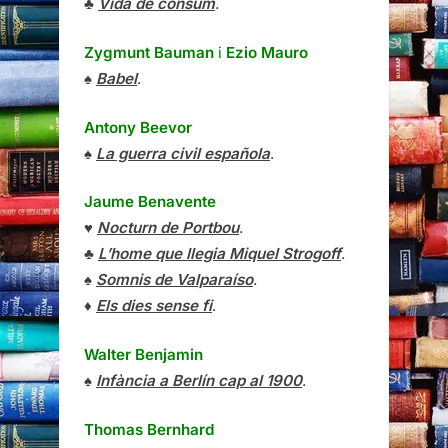
♣
Vida de consum
.
Zygmunt Bauman
i
Ezio Mauro
♠
Babel
.
Antony Beevor
♠
La guerra civil española
.
Jaume Benavente
♥
Nocturn de Portbou
.
♣
L’home que llegia Miquel Strogoff
.
♠
Somnis de Valparaíso
.
♦
Els dies sense fi
.
Walter Benjamin
♠
Infància a Berlín cap al 1900
.
Thomas Bernhard