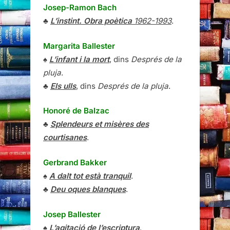
Josep-Ramon Bach
♣
L’instint. Obra poètica
1962-1993
.
Margarita Ballester
♠
L’infant i la mort
, dins
Després de la
pluja
.
♣
Els ulls
, dins
Després de la pluja
.
Honoré de Balzac
♣
Splendeurs et misères des
courtisanes
.
Gerbrand Bakker
♠
A dalt tot està tranquil
.
♣
Deu oques blanques
.
Josep Ballester
♠
L’agitació de l’escriptura
.