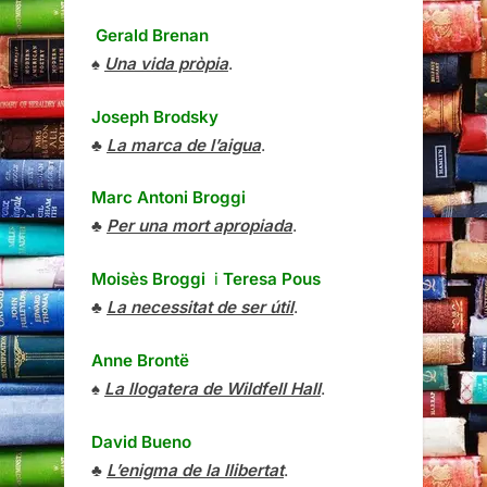
Gerald Brenan
♠
Una vida pròpia
.
Joseph Brodsky
♣
La marca de l’aigua
.
Marc Antoni Broggi
♣
Per una mort apropiada
.
Moisès Broggi
i
Teresa Pous
♣
La necessitat de ser útil
.
Anne Brontë
♠
La llogatera de Wildfell Hall
.
David Bueno
♣
L’enigma de la llibertat
.