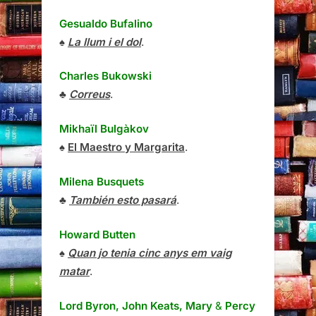
Gesualdo Bufalino
♠
La llum i el dol
.
Charles Bukowski
♣
Correus
.
Mikhaïl Bulgàkov
♠
El Maestro y Margarita
.
Milena Busquets
♣
También esto pasará
.
Howard Butten
♠
Quan jo tenia cinc anys em vaig
matar
.
Lord Byron, John Keats, Mary
&
Percy