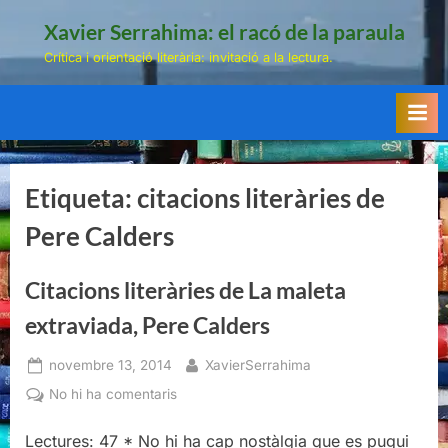
Skip
Xavier Serrahima: el racó de la paraula
to
Crítica i orientació literària: invitació a la lectura.
content
Etiqueta:
citacions literàries de
Pere Calders
Citacions literàries de La maleta
extraviada, Pere Calders
Posted
By
novembre 13, 2014
XavierSerrahima
on
a
No hi ha comentaris
Citacions
literàries
Lectures: 47 * No hi ha cap nostàlgia que es pugui