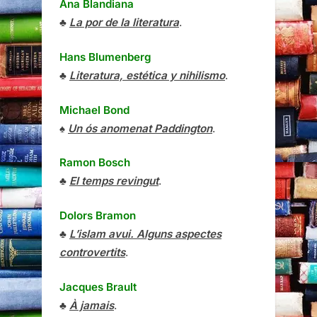
Ana Blandiana
♣
La por de la literatura
.
Hans Blumenberg
♣
Literatura, estética y nihilismo
.
Michael Bond
♠
Un ós anomenat Paddington
.
Ramon Bosch
♣
El temps revingut
.
Dolors Bramon
♣
L’islam avui. Alguns aspectes
controvertits
.
Jacques Brault
♣
À jamais
.