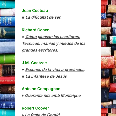
Jean Cocteau
♣
La dificultat de ser
.
Richard Cohen
♣
Cómo piensan los escritores.
Técnicas, manías y miedos de los
grandes escritores
.
J.M. Coetzee
♥
Escenes de la vida a províncies
.
♣
La infantesa de Jesús
.
Antoine Compagnon
♦
Quaranta nits amb Montaigne
.
Robert Coover
♠
La festa de Gerald
.