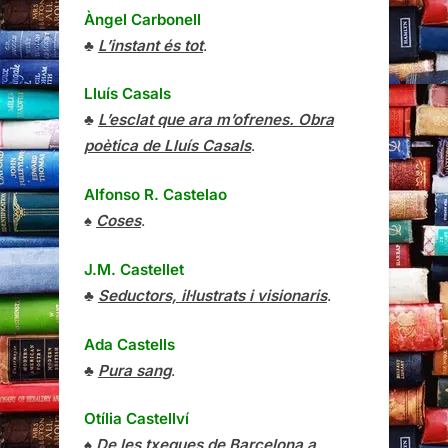
Àngel Carbonell
♣
L’instant és tot
.
Lluís Casals
♣
L’esclat que ara m’ofrenes. Obra
poètica de Lluís Casals
.
Alfonso R. Castelao
♠
Coses
.
J.M. Castellet
♣
Seductors, il·lustrats i visionaris
.
Ada Castells
♣
Pura sang
.
Otília Castellví
♠
De les txeques de Barcelona a