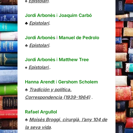
♠
Epistolari
.
Jordi Arbonès
i
Joaquim Carbó
♣
Epistolari
.
Jordi Arbonès
i
Manuel de Pedrolo
♣
Epistolari
.
Jordi Arbonès
i
Matthew Tree
♠
Epistolari
,.
Hanna Arendt
i
Gershom Scholem
♣
Tradición y política.
Correspondencia (1939-1964)
.
Rafael Argullol
♣
Moisès Broggi, cirurgià, l’any 104 de
la seva vida
.