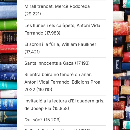
Mirall trencat, Mercè Rodoreda
(29.221)
Les llunes i els calàpets, Antoni Vidal
Ferrando
(17.983)
El soroll i la fúria, William Faulkner
(17.421)
Sants innocents a Gaza
(17.193)
Si entra boira no tendré on anar,
Antoni Vidal Ferrando, Edicions Proa,
2022
(16.010)
Invitació a la lectura d’El quadern gris,
de Josep Pla
(15.858)
Qui sóc?
(15.209)