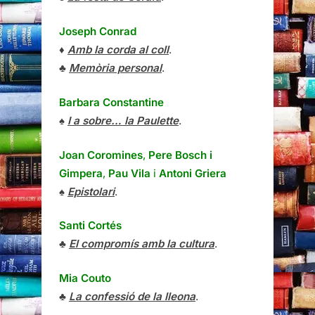
Joseph Conrad
♦
Amb la corda al coll
.
♣
Memòria personal
.
Barbara Constantine
♠
I a sobre… la Paulette
.
Joan Coromines
,
Pere Bosch i
Gimpera
,
Pau Vila
i
Antoni Griera
♠
Epistolari
.
Santi Cortés
♣
El compromís amb la cultura
.
Mia Couto
♣
La confessió de la lleona
.