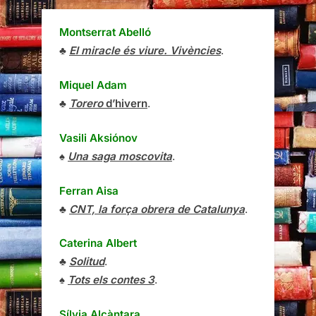
Montserrat Abelló
♣
El miracle és viure. Vivències
.
Miquel Adam
♣
Torero
d’hivern
.
Vasili Aksiónov
♠
Una saga moscovita
.
Ferran Aisa
♣
CNT, la força obrera de Catalunya
.
Caterina Albert
♣
Solitud
.
♠
Tots els contes 3
.
Sílvia Alcàntara