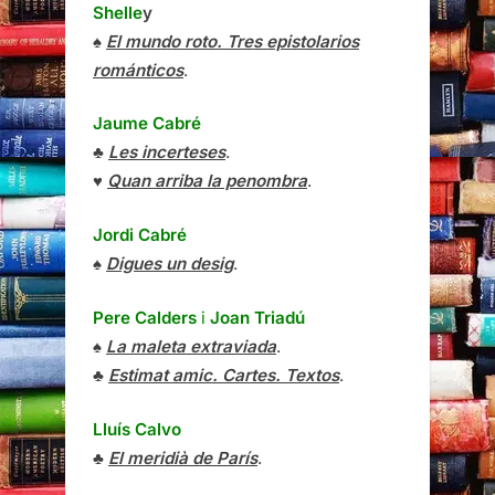
Shelle
y
♠
El mundo roto. Tres epistolarios
románticos
.
Jaume Cabré
♣
Les incerteses
.
♥
Quan arriba la penombra
.
Jordi Cabré
♠
Digues un desig
.
Pere Calders
i
Joan Triadú
♠
La maleta extraviada
.
♣
Estimat amic. Cartes. Textos
.
Lluís Calvo
♣
El meridià de París
.