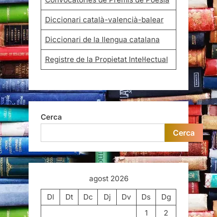
Diccionari català-valencià-balear
Diccionari de la llengua catalana
Registre de la Propietat Intel·lectual
Cerca
Cerca
agost 2026
Dl
Dt
Dc
Dj
Dv
Ds
Dg
1
2