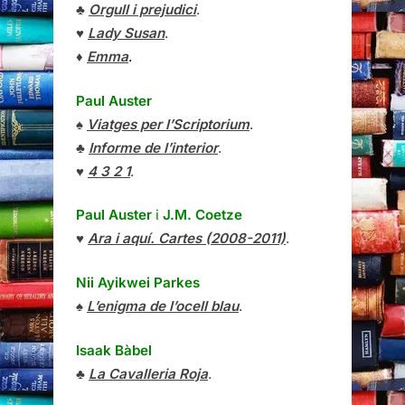
♣
Orgull i prejudici
.
♥
Lady Susan
.
♦
Emma
.
Paul Auster
♠
Viatges per l’Scriptorium
.
♣
Informe de l’interior
.
♥
4 3 2 1
.
Paul Auster
i
J.M. Coetze
♥
Ara i aquí. Cartes (2008-2011)
.
Nii Ayikwei Parkes
♠
L’enigma de l’ocell blau
.
Isaak Bàbel
♣
La Cavalleria Roja
.