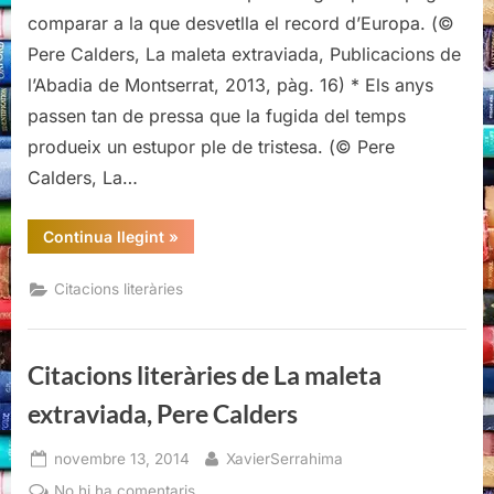
de
comparar a la que desvetlla el record d’Europa. (©
La
Pere Calders, La maleta extraviada, Publicacions de
maleta
l’Abadia de Montserrat, 2013, pàg. 16) * Els anys
extraviada,
passen tan de pressa que la fugida del temps
Pere
Calders
produeix un estupor ple de tristesa. (© Pere
Calders, La…
“Citacions
Continua llegint
»
literàries
de
La
Citacions literàries
maleta
extraviada,
Pere
Calders”
Citacions literàries de La maleta
extraviada, Pere Calders
Posted
By
novembre 13, 2014
XavierSerrahima
on
a
No hi ha comentaris