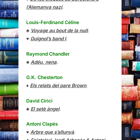
l’Alemanya nazi
.
Louis-Ferdinand Céline
♣
Voyage au bout de la nuit
.
♥
Guignol’s band I
.
Raymond Chandler
♣
Adéu, nena
.
G.K. Chesterton
♦
Els relats del pare Brown
.
David Cirici
♣
El setè àngel
.
Antoni Clapés
♥
Arbre que s’allunyà
.