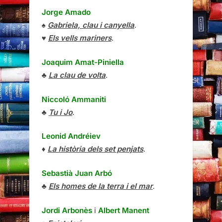
Jorge Amado
♠
Gabriela, clau i canyella
.
♥
Els vells mariners
.
Joaquim Amat-Piniella
♣
La clau de volta
.
Niccoló Ammaniti
♣
Tu i Jo
.
Leonid Andréiev
♦
La història dels set penjats
.
Sebastià Juan Arbó
♣
Els homes de la terra i el mar
.
Jordi Arbonès
i
Albert Manent