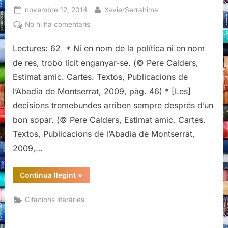
Posted
By
novembre 12, 2014
XavierSerrahima
on
a
No hi ha comentaris
Citacions
literàries
Lectures: 62 * Ni en nom de la política ni en nom
d’Estimat
de res, trobo lícit enganyar-se. (© Pere Calders,
amic,
Estimat amic. Cartes. Textos, Publicacions de
Pere
l’Abadia de Montserrat, 2009, pàg. 46) * [Les]
Calders
decisions tremebundes arriben sempre després d’un
/
Joan
bon sopar. (© Pere Calders, Estimat amic. Cartes.
Triadú
Textos, Publicacions de l’Abadia de Montserrat,
2009,…
“Citacions
Continua llegint
»
literàries
d’Estimat
amic,
Citacions literàries
Pere
Calders
/
Joan