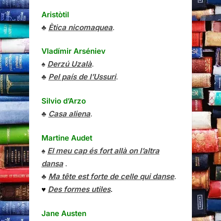
Aristòtil
♣
Ètica nicomaquea
.
Vladímir Arséniev
♠
Derzú Uzalà
.
♣
Pel país de l’Ussuri
.
Silvio d’Arzo
♣
Casa aliena
.
Martine Audet
♠
El meu cap és fort allà on l’altra
dansa
.
♣
Ma tête est forte de celle qui danse
.
♥
Des formes utiles
.
Jane Austen