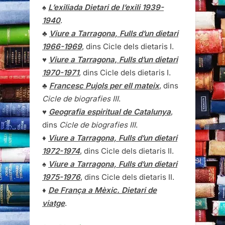
♠
L’exiliada Dietari de l’exili 1939-
1940
.
♣
Viure a Tarragona, Fulls d’un dietari
1966-1969
, dins Cicle dels dietaris I.
♥
Viure a Tarragona, Fulls d’un dietari
1970-1971
, dins Cicle dels dietaris I.
♣
Francesc Pujols per ell mateix
, dins
Cicle de biografies III
.
♥
Geografia espiritual de Catalunya
,
dins
Cicle de biografies III
.
♦
Viure a Tarragona, Fulls d’un dietari
1972-1974
, dins Cicle dels dietaris II.
♠
Viure a Tarragona, Fulls d’un dietari
1975-1976
, dins Cicle dels dietaris II.
♦
De França a Mèxic. Dietari de
viatge
.