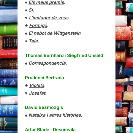
♠
Els meus premis
.
♦
Sí
.
♥
L’imitador de veus
.
♣
Formigó
.
♠
El nebot de Wittgenstein
.
♦
Tala
.
Thomas Bernhard
i
Siegfried Unseld
♠
Correspondencia
.
Prudenci Bertrana
♣
Violeta
.
♥
Josafat
.
David Bezmozgis
♠
Nataixa i altres històries
.
Artur Bladé i Desumvila