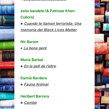
asha bandele (& Patrisse Khan-
Cullors)
♣
Cuando te llaman terrorista: Una
memoria del Black Lives Matter
.
Nir Baram
♦
La bona gent
.
Maria Barbal
♣
En la pell de l’altre
.
Damià Bardera
♣
Fauna Animal
.
Heribert Barrera
♣
Cambó
.