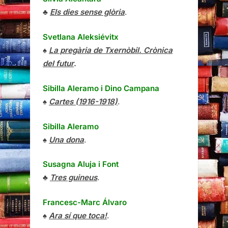
♣
Els dies sense glòria
.
Svetlana Aleksiévitx
♠
La pregària de Txernòbil. Crònica
del futur
.
Sibilla Aleramo
i
Dino Campana
♠
Cartes (1916-1918)
.
Sibilla Aleramo
♠
Una dona
.
Susagna Aluja i Font
♣
Tres guineus
.
Francesc-Marc Álvaro
♠
Ara sí que toca!
.