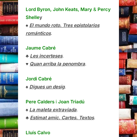
Lord Byron, John Keats, Mary
&
Percy
Shelle
y
♠
El mundo roto. Tres epistolarios
románticos
.
Jaume Cabré
♣
Les incerteses
.
♥
Quan arriba la penombra
.
Jordi Cabré
♠
Digues un desig
.
Pere Calders
i
Joan Triadú
♠
La maleta extraviada
.
♣
Estimat amic. Cartes. Textos
.
Lluís Calvo