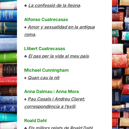
♣
La confessió de la lleona
.
Alfonso Cuatrecasas
♠
Amor y sexualidad en la antigua
roma
.
Llibert Cuatrecasas
♣
El pas per la vida al meu país
.
Michael Cunningham
♠
Quan cau la nit
.
Anna Dalmau
i
Anna Mora
♠
Pau Casals i Andreu Claret:
correspondència a l’exili
.
Roald Dahl
♣
Els millors relats de Roald Dahl
.