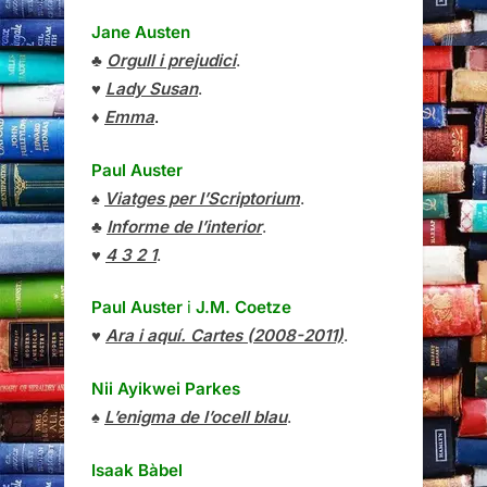
Jane Austen
♣
Orgull i prejudici
.
♥
Lady Susan
.
♦
Emma
.
Paul Auster
♠
Viatges per l’Scriptorium
.
♣
Informe de l’interior
.
♥
4 3 2 1
.
Paul Auster
i
J.M. Coetze
♥
Ara i aquí. Cartes (2008-2011)
.
Nii Ayikwei Parkes
♠
L’enigma de l’ocell blau
.
Isaak Bàbel