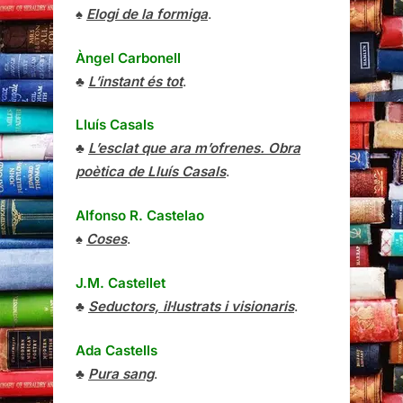
♠
Elogi de la formiga
.
Àngel Carbonell
♣
L’instant és tot
.
Lluís Casals
♣
L’esclat que ara m’ofrenes. Obra
poètica de Lluís Casals
.
Alfonso R. Castelao
♠
Coses
.
J.M. Castellet
♣
Seductors, il·lustrats i visionaris
.
Ada Castells
♣
Pura sang
.