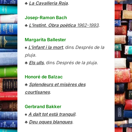
♣
La Cavalleria Roja
.
Josep-Ramon Bach
♣
L’instint. Obra poètica
1962-1993
.
Margarita Ballester
♠
L’infant i la mort
, dins
Després de la
pluja
.
♣
Els ulls
, dins
Després de la pluja
.
Honoré de Balzac
♣
Splendeurs et misères des
courtisanes
.
Gerbrand Bakker
♠
A dalt tot està tranquil
.
♣
Deu oques blanques
.