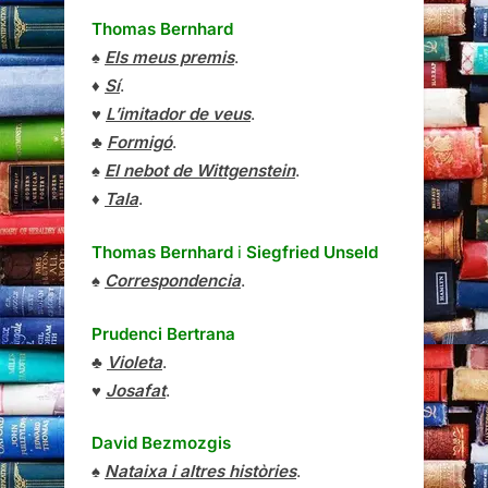
Thomas Bernhard
♠
Els meus premis
.
♦
Sí
.
♥
L’imitador de veus
.
♣
Formigó
.
♠
El nebot de Wittgenstein
.
♦
Tala
.
Thomas Bernhard
i
Siegfried Unseld
♠
Correspondencia
.
Prudenci Bertrana
♣
Violeta
.
♥
Josafat
.
David Bezmozgis
♠
Nataixa i altres històries
.