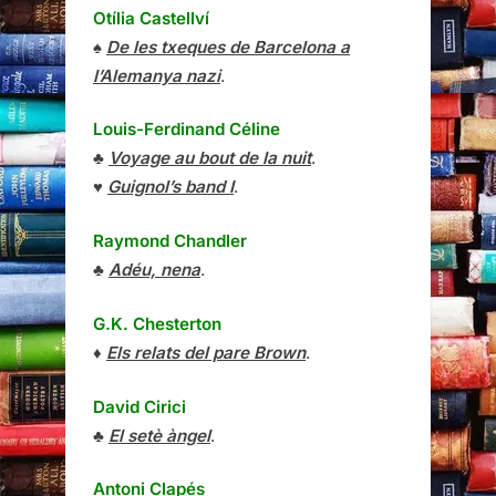
Otília Castellví
♠
De les txeques de Barcelona a
l’Alemanya nazi
.
Louis-Ferdinand Céline
♣
Voyage au bout de la nuit
.
♥
Guignol’s band I
.
Raymond Chandler
♣
Adéu, nena
.
G.K. Chesterton
♦
Els relats del pare Brown
.
David Cirici
♣
El setè àngel
.
Antoni Clapés