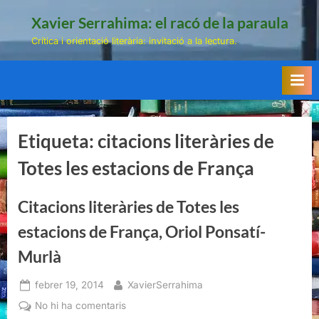
Skip
Xavier Serrahima: el racó de la paraula
to
Crítica i orientació literària: invitació a la lectura.
content
Etiqueta:
citacions literàries de
Totes les estacions de França
Citacions literàries de Totes les
estacions de França, Oriol Ponsatí-
Murlà
Posted
By
febrer 19, 2014
XavierSerrahima
on
a
No hi ha comentaris