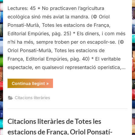
Citacions
Lectures: 45 * No practicaven l’agricultura
literàries
de
ecològica sinó més aviat la mandra. (© Oriol
Totes
Ponsatí-Murlà, Totes les estacions de França,
les
Editorial Empúries, pàg. 25) * Els diners, i com més
estacions
n’hi ha més, sempre troben per on escapolir-se. (©
de
França,
Oriol Ponsatí-Murlà, Totes les estacions de
Oriol
França, Editorial Empúries, pàg. 40) * El veritable
Ponsatí-
espectacle, en qualsevol representació operística,…
Murlà
“Citacions
Continua llegint
»
literàries
de
Totes
Citacions literàries
les
estacions
de
França,
Oriol
Citacions literàries de Totes les
Ponsatí-
Murlà”
estacions de França, Oriol Ponsatí-