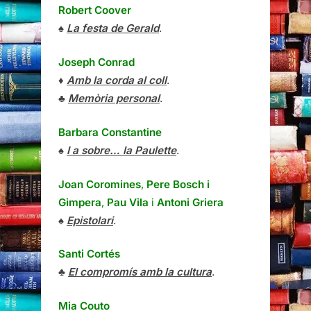
Robert Coover
♠
La festa de Gerald
.
Joseph Conrad
♦
Amb la corda al coll
.
♣
Memòria personal
.
Barbara Constantine
♠
I a sobre… la Paulette
.
Joan Coromines
,
Pere Bosch i
Gimpera
,
Pau Vila
i
Antoni Griera
♠
Epistolari
.
Santi Cortés
♣
El compromís amb la cultura
.
Mia Couto