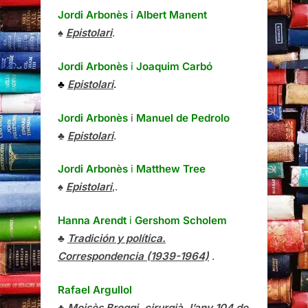
Jordi Arbonès
i
Albert Manent
♠
Epistolari
.
Jordi Arbonès
i
Joaquim Carbó
♣
Epistolari
.
Jordi Arbonès
i
Manuel de Pedrolo
♣
Epistolari
.
Jordi Arbonès
i
Matthew Tree
♠
Epistolari
,.
Hanna Arendt
i
Gershom Scholem
♣
Tradición y política.
Correspondencia (1939-1964)
.
Rafael Argullol
♣
Moisès Broggi, cirurgià, l’any 104 de