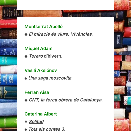
Montserrat Abelló
♣
El miracle és viure. Vivències
.
Miquel Adam
♣
Torero
d’hivern
.
Vasili Aksiónov
♠
Una saga moscovita
.
Ferran Aisa
♣
CNT, la força obrera de Catalunya
.
Caterina Albert
♣
Solitud
.
♠
Tots els contes 3
.