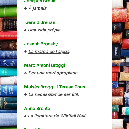
Jacques Brault
♣
À jamais
.
Gerald Brenan
♠
Una vida pròpia
.
Joseph Brodsky
♣
La marca de l’aigua
.
Marc Antoni Broggi
♣
Per una mort apropiada
.
Moisès Broggi
i
Teresa Pous
♣
La necessitat de ser útil
.
Anne Brontë
♠
La llogatera de Wildfell Hall
.