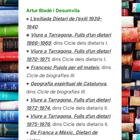
Artur Bladé i Desumvila
♠
L’exiliada Dietari de l’exili 1939-
1940
.
♣
Viure a Tarragona, Fulls d’un dietari
1966-1969
, dins Cicle dels dietaris I.
♥
Viure a Tarragona, Fulls d’un dietari
1970-1971
, dins Cicle dels dietaris I.
♣
Francesc Pujols per ell mateix
, dins
Cicle de biografies III
.
♥
Geografia espiritual de Catalunya
,
dins
Cicle de biografies III
.
♦
Viure a Tarragona, Fulls d’un dietari
1972-1974
, dins Cicle dels dietaris II.
♠
Viure a Tarragona, Fulls d’un dietari
1975-1976
, dins Cicle dels dietaris II.
♦
De França a Mèxic. Dietari de