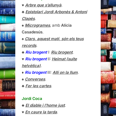
♥
Arbre que s’allunyà
.
♣
Epistolari Jordi Arbonès & Antoni
Clapés
.
♠
Microgrames
, amb
Alícia
Casadesús
.
♠
Clars, aquest matí, són els teus
records
.
♣
Riu brogent
I:
Riu brogent
.
♥
Riu brogent
II:
Heimat (suite
helvètica)
.
♦
Riu brogent
III:
Allí on la llum
.
♠
Converses
.
♣
Fer les cartes
.
Jordi Coca
♣
El diable i l’home just
.
♥
En caure la tarda
.