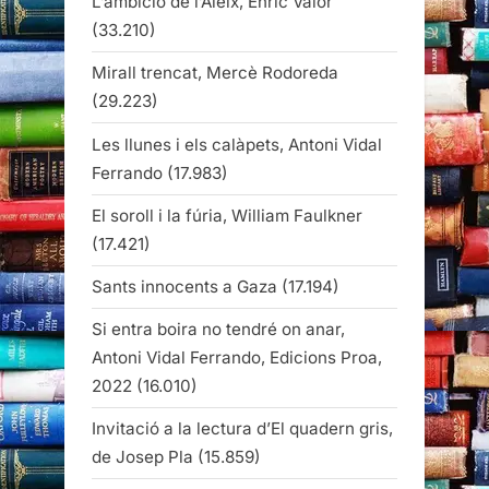
L’ambició de l’Aleix, Enric Valor
(33.210)
Mirall trencat, Mercè Rodoreda
(29.223)
Les llunes i els calàpets, Antoni Vidal
Ferrando
(17.983)
El soroll i la fúria, William Faulkner
(17.421)
Sants innocents a Gaza
(17.194)
Si entra boira no tendré on anar,
Antoni Vidal Ferrando, Edicions Proa,
2022
(16.010)
Invitació a la lectura d’El quadern gris,
de Josep Pla
(15.859)