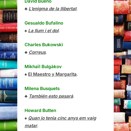
David Bueno
♣
L’enigma de la llibertat
.
Gesualdo Bufalino
♠
La llum i el dol
.
Charles Bukowski
♣
Correus
.
Mikhaïl Bulgàkov
♠
El Maestro y Margarita
.
Milena Busquets
♣
También esto pasará
.
Howard Butten
♠
Quan jo tenia cinc anys em vaig
matar
.