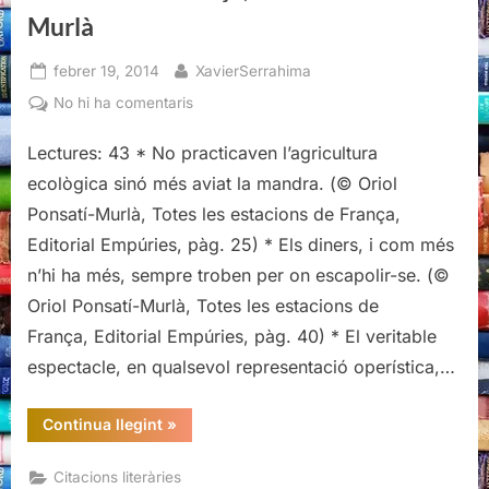
Murlà
Posted
By
febrer 19, 2014
XavierSerrahima
on
a
No hi ha comentaris
Citacions
Lectures: 43 * No practicaven l’agricultura
literàries
de
ecològica sinó més aviat la mandra. (© Oriol
Totes
Ponsatí-Murlà, Totes les estacions de França,
les
Editorial Empúries, pàg. 25) * Els diners, i com més
estacions
n’hi ha més, sempre troben per on escapolir-se. (©
de
França,
Oriol Ponsatí-Murlà, Totes les estacions de
Oriol
França, Editorial Empúries, pàg. 40) * El veritable
Ponsatí-
espectacle, en qualsevol representació operística,…
Murlà
“Citacions
Continua llegint
»
literàries
de
Totes
Citacions literàries
les