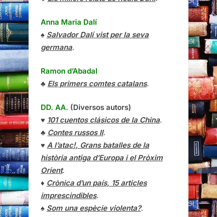
Anna Maria Dalí
♠
Salvador Dalí vist per la seva
germana
.
Ramon d’Abadal
♣
Els primers comtes catalans
.
DD. AA.
(Diversos autors)
♥
101 cuentos clásicos de la China
.
♣
Contes russos II
.
♥
A l’atac!, Grans batalles de la
història antiga d’Europa i el Pròxim
Orient
.
♦
Crònica d’un país, 15 articles
imprescindibles
.
♠
Som una espècie violenta?
.