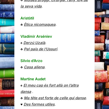
la seva vida
.
Aristòtil
♣
Ètica nicomaquea
.
Vladímir Arséniev
♠
Derzú Uzalà
.
♣
Pel país de l’Ussuri
.
Silvio d’Arzo
♣
Casa aliena
.
Martine Audet
♠
El meu cap és fort allà on l’altra
dansa
.
♣
Ma tête est forte de celle qui danse
.
♥
Des formes utiles
.