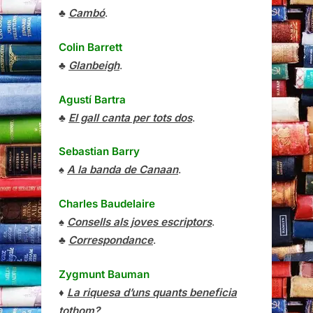
♣
Cambó
.
Colin Barrett
♣
Glanbeigh
.
Agustí Bartra
♣
El gall canta per tots dos
.
Sebastian Barry
♠
A la banda de Canaan
.
Charles Baudelaire
♠
Consells als joves escriptors
.
♣
Correspondance
.
Zygmunt Bauman
♦
La riquesa d’uns quants beneficia
tothom?
.