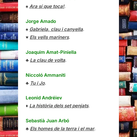
♠
Ara sí que toca!
.
Jorge Amado
♠
Gabriela, clau i canyella
.
♥
Els vells mariners
.
Joaquim Amat-Piniella
♣
La clau de volta
.
Niccoló Ammaniti
♣
Tu i Jo
.
Leonid Andréiev
♦
La història dels set penjats
.
Sebastià Juan Arbó
♣
Els homes de la terra i el mar
.