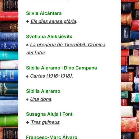
Sílvia Alcàntara
♣
Els dies sense glòria
.
Svetlana Aleksiévitx
♠
La pregària de Txernòbil. Crònica
del futur
.
Sibilla Aleramo
i
Dino Campana
♠
Cartes (1916-1918)
.
Sibilla Aleramo
♠
Una dona
.
Susagna Aluja i Font
♣
Tres guineus
.
Francesc-Marc Álvaro