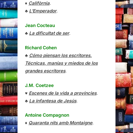
♦
Califòrnia
.
♣
L’Emperador
.
Jean Cocteau
♣
La dificultat de ser
.
Richard Cohen
♣
Cómo piensan los escritores.
Técnicas, manías y miedos de los
grandes escritores
.
J.M. Coetzee
♥
Escenes de la vida a províncies
.
♣
La infantesa de Jesús
.
Antoine Compagnon
♦
Quaranta nits amb Montaigne
.