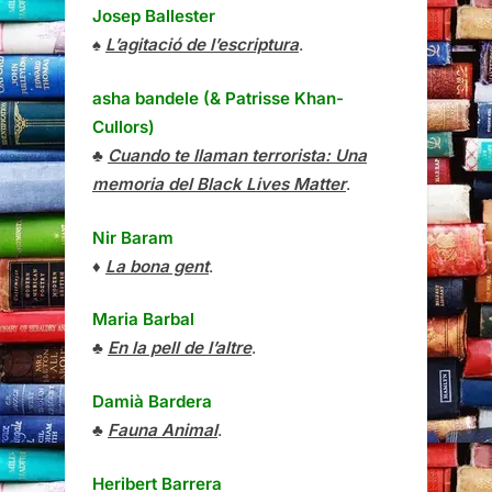
Josep Ballester
♠
L’agitació de l’escriptura
.
asha bandele (& Patrisse Khan-
Cullors)
♣
Cuando te llaman terrorista: Una
memoria del Black Lives Matter
.
Nir Baram
♦
La bona gent
.
Maria Barbal
♣
En la pell de l’altre
.
Damià Bardera
♣
Fauna Animal
.
Heribert Barrera