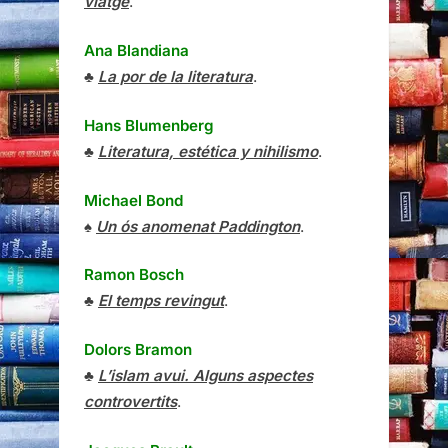
viatge
.
Ana Blandiana
♣
La por de la literatura
.
Hans Blumenberg
♣
Literatura, estética y nihilismo
.
Michael Bond
♠
Un ós anomenat Paddington
.
Ramon Bosch
♣
El temps revingut
.
Dolors Bramon
♣
L’islam avui. Alguns aspectes
controvertits
.