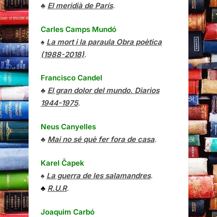
♣
El meridià de París
.
Carles Camps Mundó
♠
La mort i la paraula Obra poètica
(1988-2018)
.
Francisco Candel
♣
El gran dolor del mundo. Diarios
1944-1975
.
Neus Canyelles
♣
Mai no sé què fer fora de casa
.
Karel Čapek
♠
La guerra de les salamandres
.
♣
R.U.R
.
Joaquim Carbó