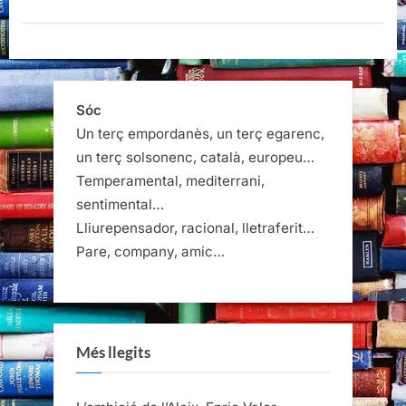
estacions
de
França,
Oriol
Ponsatí-
Murlà”
Sóc
Un terç empordanès, un terç egarenc,
un terç solsonenc, català, europeu…
Temperamental, mediterrani,
sentimental…
Lliurepensador, racional, lletraferit…
Pare, company, amic…
Més llegits