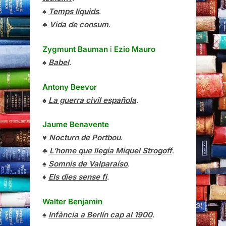
♠
Temps líquids
.
♣
Vida de consum
.
Zygmunt Bauman
i
Ezio Mauro
♠
Babel
.
Antony Beevor
♠
La guerra civil española
.
Jaume Benavente
♥
Nocturn de Portbou
.
♣
L’home que llegia Miquel Strogoff
.
♠
Somnis de Valparaíso
.
♦
Els dies sense fi
.
Walter Benjamin
♠
Infància a Berlín cap al 1900
.